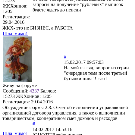
15273
запросы на получение "рублевых" выписок
ЖКХоинов:
будете ждать до пенсии
1205
Регистрация:
29.04.2016
ЖКХ- это не БИЗНЕС, а РАБОТА
Шла_мимо1
#
15.02.2017 09:57:03
На мой взгляд, вопрос из серии
"очередная тема после третьей
бутылки пива"! sasd
Живу на форуме
Сообщений:
4337
Баллов:
15273
ЖКХоинов: 1205
Регистрация:
29.04.2016
Обсуждение формы 2.8. Отчет об исполнении управляющей
организацией договора управления, а также о выполнении
товариществом, кооперативом смет доходов и расходов
#
14.02.2017 14:53:16
Шла_мимо1
[QUOTE]
Rembo
пишет: