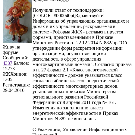
Получили ответ от техподдержки:
[COLOR=#000040pt]Здравствуйте!
Информация об управляющих организациях и
домах в их управлении, раскрываемая в
системе «Реформа ЖКХ» регламентируется
формами, представленными в Приказе
Минстроя России от 22.12.2014 N 882/пр "Об
Живу на
утверждении форм раскрытия информации
форуме
организациями, осуществляющими
Сообщений:
деятельность в сфере управления
4337
Баллов:
многоквартирными домами". Согласно приказа
15273
в п. 27 формы 2.1 «Класс энергетической
ЖКХоинов:
эффективности» должен указываться класс
1205
согласно таблице классов энергетической
Регистрация:
эффективности многоквартирных домов,
29.04.2016
установленных приказом Министерства
регионального развития Российской
Федерации от 8 апреля 2011 года № 161.
Изменения по заполнению класса
энергетической эффективности в Приказ
Минстроя N 882 не вносились.
С Уважением, Управление Информационных
Технологий