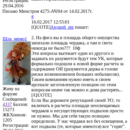
Регистрация:
29.04.2016
Письмо Минстроя 4275-АЧ/04 от 14.02.2017г.
#
16.02.2017 12:55:01
[QUOTE]
Андрей_ptz
пишет:
2. На фига вы в площадь общего имущества
Шла_мимо1
запихали площадь чердака, а там и света
никогда не было??? 10ф
Эти вопросы вытекает один из другого и
задавать их разумеется будут тем УК, которые
формально подошли к новой форме расчета за
содержание ОИ (разумеется держа в голове
риски возникновения больших небалансов).
Таким компаниям нужно иметь в своем
арсенале заготовленную позицию по этим
Живу на
вопросам иначе так можно и дома растерять...
форуме
[/QUOTE]
Сообщений:
Если Вы дорожите репутацией своей УО, то
4337
Баллов:
включать в расчеты площади неосвещаемых
15273
чердаков и несуществующих подвалов просто
ЖКХоинов:
не нужно. Мы для себя такую позицию
1205
определили. У нас чердаки все без освещения, а
Регистрация:
вот подвалы (те, которые имеются) все "горят".