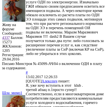
услуге ОДН по электроэнергии. Изначально
ГЖИ обязало своим предписанием осветить все
имеющиеся подвалы. А через некоторое время
обязало исключить из расчета платы по ОДН
ЭЭ площади этих самых подвалов, мотивируя
тем, что при расчете регионального норматива
Живу на
на ОДН ЭЭ в перечень помещений ОИ
форуме
подвалы не включены. Маразм Маразмович
Сообщений:
Маразмов !!!! dash2 В Вашем случае
4337
Баллов:
получается только два пути: либо голосовать за
15273
расширение перечня услуг и, как следствие
ЖКХоинов:
увеличение платы за СиР (включая КР на СиР),
1205
либо не убираться в этих цоколях.
Регистрация:
29.04.2016
Письмо Минстроя № 45099-АЧ/04 о включении ОДН в плату
за содержание.
#
13.02.2017 12:26:33
[QUOTE]
Алексеич
пишет:
Я, уже хочу вступить в этот klub .
третий абзац п.1просто супер!!
Шла_мимо1
Соответственно, если в многоквартирном доме
потребителям предоставляются коммунальные
услуги холодного водоснабжения, горячего
водоснабжения, электроснабжения,