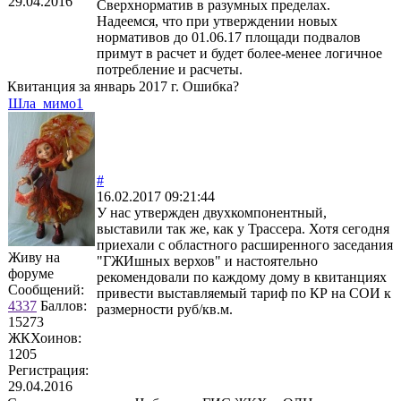
29.04.2016
Сверхнорматив в разумных пределах.
Надеемся, что при утверждении новых
нормативов до 01.06.17 площади подвалов
примут в расчет и будет более-менее логичное
потребление и расчеты.
Квитанция за январь 2017 г. Ошибка?
Шла_мимо1
#
16.02.2017 09:21:44
У нас утвержден двухкомпонентный,
выставили так же, как у Трассера. Хотя сегодня
приехали с областного расширенного заседания
Живу на
"ГЖИшных верхов" и настоятельно
форуме
рекомендовали по каждому дому в квитанциях
Сообщений:
привести выставляемый тариф по КР на СОИ к
4337
Баллов:
размерности руб/кв.м.
15273
ЖКХоинов:
1205
Регистрация:
29.04.2016