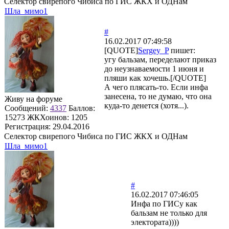
Селектор свирепого Чибиса по ГИС ЖКХ и ОДНам
Шла_мимо1
#
16.02.2017 07:49:58
[QUOTE]
Sergey_P
пишет:
угу бальзам, переделают приказ
до неузнаваемости 1 июня и
пляши как хочешь.[/QUOTE]
А чего плясать-то. Если инфа
занесена, то не думаю, что она
Живу на форуме
куда-то денется (хотя...).
Сообщений:
4337
Баллов:
15273
ЖКХоинов: 1205
Регистрация:
29.04.2016
Селектор свирепого Чибиса по ГИС ЖКХ и ОДНам
Шла_мимо1
#
16.02.2017 07:46:05
Инфа по ГИСу как
бальзам не только для
электората))))