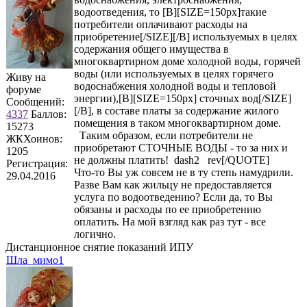
водоотведения, то [B][SIZE=150px]такие
потребители оплачивают расходы на
приобретение[/SIZE][/B] используемых в целях
содержания общего имущества в
многоквартирном доме холодной воды, горячей
воды (или используемых в целях горячего
Живу на
водоснабжения холодной воды и тепловой
форуме
энергии),[B][SIZE=150px] сточных вод[/SIZE]
Сообщений:
[/B], в составе платы за содержание жилого
4337
Баллов:
помещения в таком многоквартирном доме.
15273
Таким образом, если потребители не
ЖКХоинов:
приобретают СТОЧНЫЕ ВОДЫ - то за них и
1205
не должны платить! dash2 rev[/QUOTE]
Регистрация:
Что-то Вы уж совсем не в ту степь намудрили.
29.04.2016
Разве Вам как жильцу не предоставляется
услуга по водоотведению? Если да, то Вы
обязаны и расходы по ее приобретению
оплатить. На мой взгляд как раз тут - все
логично.
Дистанционное снятие показаний ИПУ
Шла_мимо1