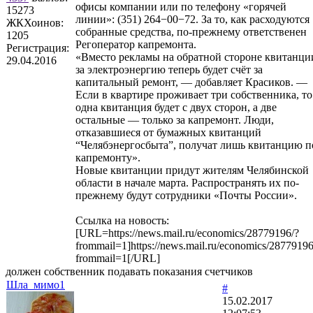
офисы компании или по телефону «горячей
15273
линии»: (351) 264−00−72. За то, как расходуются
ЖКХоинов:
собранные средства, по-прежнему ответственен
1205
Регоператор капремонта.
Регистрация:
«Вместо рекламы на обратной стороне квитанци
29.04.2016
за электроэнергию теперь будет счёт за
капитальный ремонт, — добавляет Красиков. —
Если в квартире проживает три собственника, то
одна квитанция будет с двух сторон, а две
остальные — только за капремонт. Люди,
отказавшиеся от бумажных квитанций
“Челябэнергосбыта”, получат лишь квитанцию п
капремонту».
Новые квитанции придут жителям Челябинской
области в начале марта. Распространять их по-
прежнему будут сотрудники «Почты России».
Ссылка на новость:
[URL=https://news.mail.ru/economics/28779196/?
frommail=1]https://news.mail.ru/economics/28779196
frommail=1[/URL]
должен собственник подавать показания счетчиков
Шла_мимо1
#
15.02.2017