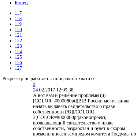
Конец
117
118
119
120
121
122
123
124
125
126
127
Росреестр не работает... поиграли и хватит?
#
24.02.2017 12:09:38
А вот вам и решение проблемы))))
[COLOR=#000080pt][B]В России могут снова
начать выдавать свидетельство о праве
собственности [/B][/COLOR]
З[COLOR=#000080pt]аконопроект,
возвращающий свидетельство о праве
собственности, разработан и будет в скором
времени внесён зампредом комитета Госдумы по