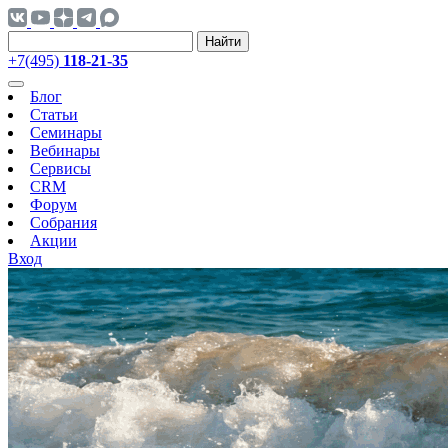
Найти
+7(495)
118-21-35
Блог
Статьи
Семинары
Вебинары
Сервисы
CRM
Форум
Собрания
Акции
Вход