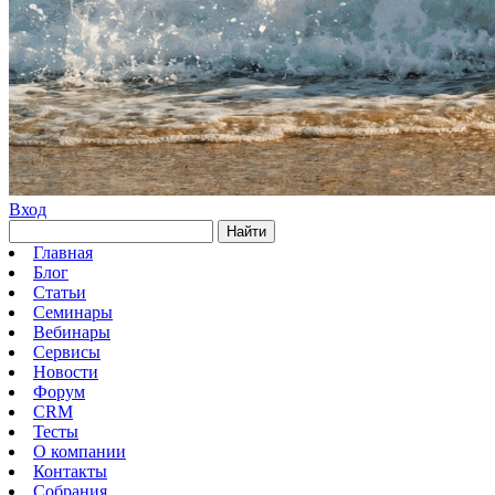
Вход
Найти
Главная
Блог
Статьи
Семинары
Вебинары
Сервисы
Новости
Форум
CRM
Тесты
О компании
Контакты
Собрания