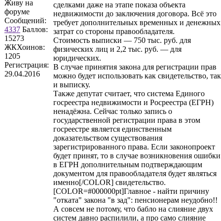
Живу на
сделками даже на этапе показа объекта
форуме
недвижимости до заключения договора. Всё это
Сообщений:
требует дополнительных временных и денежных
4337
Баллов:
затрат со стороны правообладателя.
15273
Стоимость выписки — 750 тыс. руб. для
ЖКХоинов:
физических лиц и 2,2 тыс. руб. — для
1205
юридических.
Регистрация:
В случае принятия закона для регистрации прав
29.04.2016
можно будет использовать как свидетельство, так
и выписку.
Также депутат считает, что система Единого
госреестра недвижимости и Росреестра (ЕГРН)
ненадёжна. Сейчас только запись о
государственной регистрации права в этом
госреестре является единственным
доказательством существования
зарегистрированного права. Если законопроект
будет принят, то в случае возникновения ошибки
в ЕГРН дополнительным подтверждающим
документом для правообладателя будет являться
именно[/COLOR] свидетельство.
[COLOR=#000000pt]Главное - найти причину
"отката" закона "в зад": пенсионерам неудобно!!
А совсем не потому, что бабло на слияние двух
систем давно распилили, а про само слияние