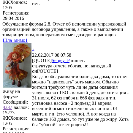
ЖКХоинов:
нет.
1205
Регистрация:
29.04.2016
Обсуждение формы 2.8. Отчет об исполнении управляющей
организацией договора управления, а также о выполнении
товариществом, кооперативом смет доходов и расходов
Шла_мимо1
#
22.02.2017 08:07:58
[QUOTE]
Sergey_P
пишет:
структура отчета убогая, не наглядный
он[/QUOTE]
Когда в обслуживании один-два дома, то отчет
можно "нарисовать" хоть маслом. Обычно
жители требуют чуть ли не даты оказания
Живу на
услуг: вывоз ТБО - каждый день, дератизация -
форуме
31 июля, 62 сентября и 666 февраля и т.п.,
Сообщений:
установка насоса - 2 подъезд 01 апреля,
4337
Баллов:
весенний осмотр инженерных систем - 01
15273
марта и т.п. (это условно). А вот когда на
ЖКХоинов:
балансе 160 домов, то тут уже не до жиру. Хоть
1205
бы "убогий" отчет родить!!
Регистрация: