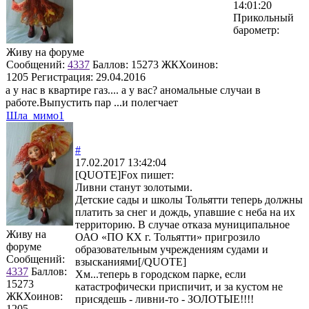
14:01:20
Прикольный
барометр:
Живу на форуме
Сообщений:
4337
Баллов:
15273
ЖКХоинов:
1205
Регистрация:
29.04.2016
а у нас в квартире газ.... а у вас? аномальные случаи в
работе.Выпустить пар ...и полегчает
Шла_мимо1
#
17.02.2017 13:42:04
[QUOTE]
Fox
пишет:
Ливни станут золотыми.
Детские сады и школы Тольятти теперь должны
платить за снег и дождь, упавшие с неба на их
территорию. В случае отказа муниципальное
Живу на
ОАО «ПО КХ г. Тольятти» пригрозило
форуме
образовательным учреждениям судами и
Сообщений:
взысканиями[/QUOTE]
4337
Баллов:
Хм...теперь в городском парке, если
15273
катастрофически приспичит, и за кустом не
ЖКХоинов:
присядешь - ливни-то - ЗОЛОТЫЕ!!!!
1205