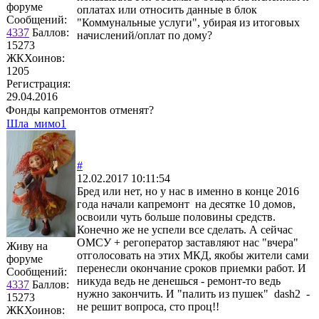
форуме
оплатах или относить данные в блок
Сообщений:
"Коммунальные услуги", убирая из итоговых
4337
Баллов:
начислений/оплат по дому?
15273
ЖКХоинов:
1205
Регистрация:
29.04.2016
Фонды капремонтов отменят?
Шла_мимо1
#
12.02.2017 10:11:54
Бред или нет, но у нас в именно в конце 2016
года начали капремонт на десятке 10 домов,
освоили чуть больше половины средств.
Конечно же не успели все сделать. А сейчас
ОМСУ + регоператор заставляют нас "вчера"
Живу на
отголосовать на этих МКД, якобы жители сами
форуме
перенесли окончание сроков приемки работ. И
Сообщений:
никуда ведь не денешься - ремонт-то ведь
4337
Баллов:
нужно закончить. И "палить из пушек" dash2 -
15273
не решит вопроса, сто проц!!
ЖКХоинов: