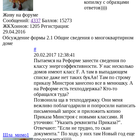
копилку с образцами
ответов))))
Живу на форуме
Сообщений:
4337
Баллов:
15273
ЖКХоинов: 1205
Регистрация:
29.04.2016
Обсуждение формы 2.1 Общие сведения о многоквартирном
доме
#
20.02.2017 12:38:41
Пытаемся на Реформе занести сведения по
классу энергоэффективности. У нас несколько
домов имеют класс F. А там в выпадающем
списке даже нет таких букАв! Там по строму
приказу Минстроя занесено все в менюшку. А
на Реформе есть техподдержка? Кто-то
обращался туда?
Позвонила ща в техподдержку. Они меня
вежливо поблагодарили и попросили написать
письменный запрос и приложить копию
Приказа Минстроя с новыми классами. Я
уточняю: "Указать реквизиты Приказа?".
Отвечают: "Если не трудно, то скан
документа." По ходу, у них там Новый год еще
Шла_мимо1
продолжается)))))