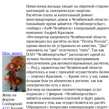
Начисления жильцы увидят на обратной стороне
квитанций за электрическую энергию.
Расчётом платы за капитальный ремонт
многоквартирных домов в Челябинской области 
ближайшее время займётся «Челябэнергосбыт»,
сообщил «АиФ-Челябинск» генеральный директ
компании Андрей Красиков.
«Регоператор капремонта Челябинской области
производил все расчёты на базе “Почты России”,
однако многих не устраивало их качество. “Два”
умножить на “два” получалось “пять”. Так как
Шла_мимо1
ПАО “Челябэнергосбыт” располагает одной из
лучших билинговых систем (программным
обеспечением для автоматизированных расчётов
— Ред.), правительство Челябинской области
обратилось к нам с просьбой осуществлять билин
— пояснил Красиков. — Кроме того, у нас самая
большая база по абонентам в регионе, так как
электричество есть у всех».
Договор на оказание соответствующих услуг
подписан с 1 февраля. «Челябэнергосбыт»
Живу на
займётся начислением платежей и будет давать
форуме
пояснения о том, как осуществляется их расчёт.
Сообщений:
Обращаться с вопросами южноуральцам следует 
4337
Баллов: