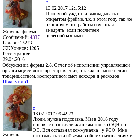
#
13.02.2017 12:15:12
Прошу обсуждать и выкладывать в
открытом фрейме, т.к. в этом году так же
планируем эти работы изучать и
внедрять, если посчитаем
Живу на форуме
целесообразными.
Сообщений:
4337
Баллов:
15273
ЖКХоинов: 1205
Регистрация:
29.04.2016
Обсуждение формы 2.8. Отчет об исполнении управляющей
организацией договора управления, а также о выполнении
товариществом, кооперативом смет доходов и расходов
Шла_мимо1
#
13.02.2017 09:42:23
Люди, нужна подсказка. Мы в 2016 году
впервые начисляли жителям только ОДН по
ЭЭ. Вся остальная коммуналка - у РСО. Мне
Живу на
показывать эти объемы в общих начислениях и