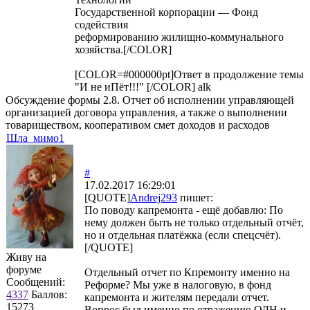
Государственной корпорации — Фонд
содействия
реформированию жилищно-коммунального
хозяйства.[/COLOR]
[COLOR=#000000pt]Ответ в продолжение темы
"И не иПёт!!!" [/COLOR] alk
Обсуждение формы 2.8. Отчет об исполнении управляющей
организацией договора управления, а также о выполнении
товариществом, кооперативом смет доходов и расходов
Шла_мимо1
#
17.02.2017 16:29:01
[QUOTE]
Andrej293
пишет:
По поводу капремонта - ещё добавлю: По
нему должен быть не только отдельный отчёт,
но и отдельная платёжка (если спецсчёт).
[/QUOTE]
Живу на
форуме
Отдельный отчет по Кпремонту именно на
Сообщений:
Реформе? Мы уже в налоговую, в фонд
4337
Баллов:
капремонта и жителям передали отчет.
15273
Вопрос был именно по отражению ОДН и