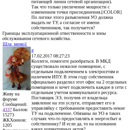
питающей линии сетевой организации).
Так что только увеличение мощности с
изменением точки присоединения.[/COLOR]
По логике этого разъяснения УО должна
выдать не ТУ, а согласие от имени
собственников, так получается?
Границы эксплуатационной отвественности и зоны
обслуживания сетевого хозяйства.
Шла_мимо1
#
17.02.2017 08:27:23
Коллеги, помогите разобраться. В МКД
существовало нежилое помещение, с
отдельным подключением к электросетям и
наличием ИПУ. В этом году собственник
официально разделил этот офис на 2 отдельных
помещения и хочет подключить каждое в сети с
отдельным учетом коммунального ресурса.
Живу на
Поставщик ЭЭ, получив от владельца
форуме
заявление на эти услуги, отправляет его в
Сообщений:
управляйку с требованием предоставить некие
4337
Баллов:
ТУ на подключение. Обязаны ли УО в таких
15273
случаях что-то предоставлять в энергосбыт и
ЖКХоинов:
собственнику? И если да, то на основании
1205
каких нормативных актов?