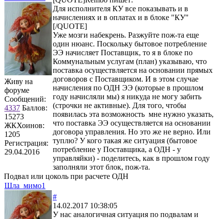
Для исполнителя КУ все показывать и в
начислениях и в оплатах и в блоке "КУ"
[/QUOTE]
Уже мозги набекрень. Разжуйте пож-та еще
один нюанс. Поскольку бытовое потребление
ЭЭ начисляет Поставщик, то я в блоке по
Коммунальным услугам (план) указываю, что
поставка осуществляется на основании прямых
договоров с Поставщиком. И в этом случае
Живу на
начисления по ОДН ЭЭ (которые в прошлом
форуме
году начисляли мы) я никуда не могу забить
Сообщений:
(строчки не активные). Для того, чтобы
4337
Баллов:
появилась эта возможность мне нужно указать,
15273
что поставка ЭЭ осуществляется на основании
ЖКХоинов:
договора управления. Но это же не верно. Или
1205
туплю? У кого такая же ситуация (бытовое
Регистрация:
потребление у Поставщика, а ОДН - у
29.04.2016
управляйки) - поделитесь, как в прошлом году
заполняли этот блок, пож-та.
Подвал или цоколь при расчете ОДН
Шла_мимо1
#
14.02.2017 10:38:05
У нас аналогичная ситуация по подвалам и