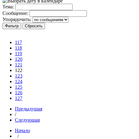
Тема:
Сообщение:
Упорядочить:
117
118
119
120
121
122
123
124
125
126
127
Предыдущая
/
Следующая
Начало
/