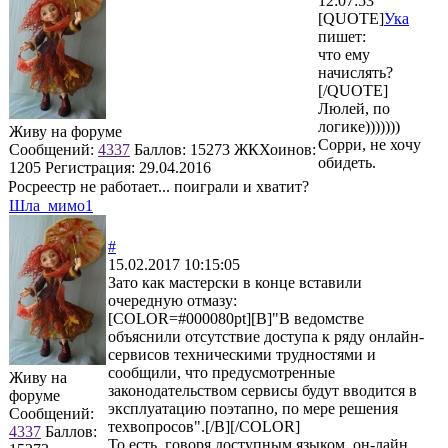
12:07:53
[QUOTE]
Ука
пишет:
что ему
начислять?
[/QUOTE]
Люлей, по
логике)))))))
Живу на форуме
Сорри, не хочу
Сообщений:
4337
Баллов:
15273
ЖКХоинов:
обидеть.
1205
Регистрация:
29.04.2016
Росреестр не работает... поиграли и хватит?
Шла_мимо1
#
15.02.2017 10:15:05
Зато как мастерски в конце вставили
очередную отмазу:
[COLOR=#000080pt][B]"В ведомстве
объяснили отсутствие доступа к ряду онлайн-
сервисов техническими трудностями и
сообщили, что предусмотренные
Живу на
законодательством сервисы будут вводится в
форуме
эксплуатацию поэтапно, по мере решения
Сообщений:
техвопросов".[/B][/COLOR]
4337
Баллов:
То есть, говоря доступным языком, он-лайн