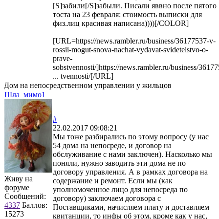
[S]забили[/S]забыли. Писали яввно после пятого
тоста на 23 февраля: стоимость выписки для
физ.лиц красивая написана))))[/COLOR]
[URL=https://news.rambler.ru/business/36177537-v-
rossii-mogut-snova-nachat-vydavat-svidetelstvo-o-
prave-
sobstvennosti/]https://news.rambler.ru/business/36177
... tvennosti/[/URL]
Дом на непосредственном управлении у жильцов
Шла_мимо1
#
22.02.2017 09:08:21
Мы тоже разбирались по этому вопросу (у нас
54 дома на непосреде, и договор на
обслуживание с нами заключен). Насколько мы
поняли, нужно заводить эти дома не по
договору управления. А в рамках договора на
Живу на
содержание и ремонт. Если мы (как
форуме
уполномоченное лицо для непосреда по
Сообщений:
договору) заключаем договора с
4337
Баллов:
Поставщиками, начисляем плату и доставляем
15273
квитанции, то инфы об этом, кроме как у нас,