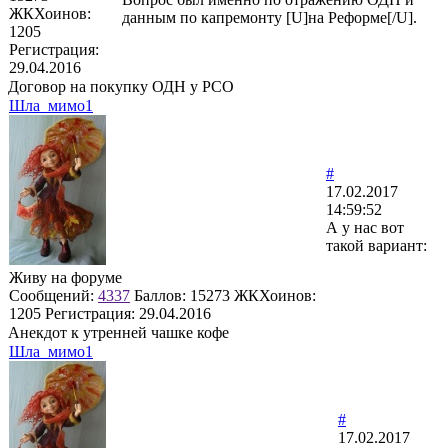
ЖКХоинов:
данным по капремонту [U]на Реформе[/U].
1205
Регистрация:
29.04.2016
Договор на покупку ОДН у РСО
Шла_мимо1
#
17.02.2017
14:59:52
А у нас вот
такой вариант:
Живу на форуме
Сообщений:
4337
Баллов:
15273
ЖКХоинов:
1205
Регистрация:
29.04.2016
Анекдот к утренней чашке кофе
Шла_мимо1
#
17.02.2017