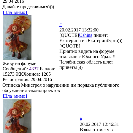
29.04.2016
Давайте представимся))))
Шла_мимо1
#
20.02.2017 13:32:00
[QUOTE]
Ushina
пишет:
Екатерина из Екатеринбурга)))
[/QUOTE]
Приятно видеть на форуме
земляков с Южного Урала!!
Челябинская область шлет
Живу на форуме
приветы )))
Сообщений:
4337
Баллов:
15273
ЖКХоинов: 1205
Регистрация:
29.04.2016
Отписка Минстроя о нарушении им порядка публичного
обсуждения законопроектов
Шла_мимо1
#
20.02.2017 12:46:31
Взяла отписку в