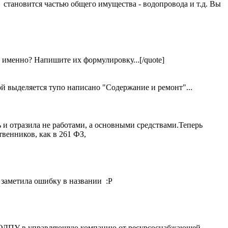
 становится частью общего имущества - водопровода и т.д. Вы
о именно? Напишите их формулировку...[/quote]
ой выделяется тупо написано "Содержание и ремонт"...
ь и отразила не работами, а основными средствами.Теперь
твенников, как в 261 ФЗ,
с заметила ошибку в названии :P
ые ОДПУ в управляющую компанию от ресурсоснабжающей