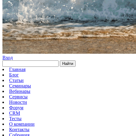
Вход
Найти
Главная
Блог
Статьи
Семинары
Вебинары
Сервисы
Новости
Форум
CRM
Тесты
О компании
Контакты
Собрания