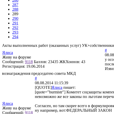
286
287
288
289
290
291
292
293
294
Акты выполненных работ (оказанных услуг) УК+собственник
#
Ялиса
08.08
Живу на форуме
у ос
Сообщений:
9118
Баллов:
23435
ЖКХоинов: 43
посл
Регистрация:
19.06.2014
Изви
вознаграждения председатею совета МКД
#
08.08.2014 11:15:39
[QUOTE]
Ялиса
пишет:
[quote="burmistr"] Комитет соцзащиты компе
невозможно же все законы по льготам перечи
Ялиса
Согласен, но там скорее всего в формулиров
Живу на форуме
ну например, вот:ФЕДЕРАЛЬНЫЙ ЗАКОН
Сообщений:
9118