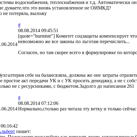
системы водоснабжения, теплоснабжения и т.д. Автоматически он
 не думаете,что это вновь установленное не ОИМКД?
о не потеряла, выложу
#
08.08.2014 09:45:51
[quote="burmistr"] Комитет соцзащиты компенсирует чт
невозможно же все законы по льготам перечислить...
.06.2014
Согласен, но там скорее всего в формулировке по котор
бухгалтерия себе на балансвзяла, должны же оне затраты отразит
 простое акт передачи УК и с УК просить денюджку, а не с собс
олько не с ресурсниками, с бюджетом.Задолго до написания 261
и
#
08.08.2014 07:12:06
.06.2014
Нормально,столько раз читала эту ветку и только сейча
 06:16:42
Альберт
пишет:
йте. Подскажите пожалуйста как передать вновь установленн