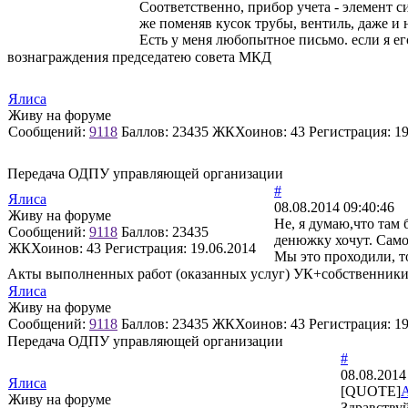
Соответственно, прибор учета - элемент 
же поменяв кусок трубы, вентиль, даже и
Есть у меня любопытное письмо. если я ег
вознаграждения председатею совета МКД
Ялиса
Живу на форуме
Сообщений:
9118
Баллов:
23435
ЖКХоинов: 43
Регистрация:
19
Передача ОДПУ управляющей организации
#
Ялиса
08.08.2014 09:40:46
Живу на форуме
Не, я думаю,что там 
Сообщений:
9118
Баллов:
23435
денюжку хочут. Самое
ЖКХоинов: 43
Регистрация:
19.06.2014
Мы это проходили, т
Акты выполненных работ (оказанных услуг) УК+собственник
Ялиса
Живу на форуме
Сообщений:
9118
Баллов:
23435
ЖКХоинов: 43
Регистрация:
19
Передача ОДПУ управляющей организации
#
08.08.2014
Ялиса
[QUOTE]
Живу на форуме
Здравству