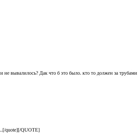
и не вывалилось? Дак что б это было. кто то должен за трубами
..[/quote][/QUOTE]