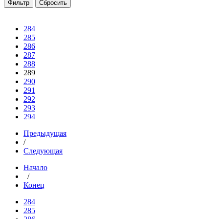
284
285
286
287
288
289
290
291
292
293
294
Предыдущая
/
Следующая
Начало
/
Конец
284
285