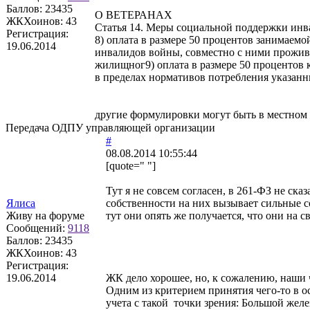
Баллов:
23435
О ВЕТЕРАНАХ
ЖКХоинов: 43
Статья 14. Меры социальной поддержки ин
Регистрация:
8) оплата в размере 50 процентов занимаем
19.06.2014
инвалидов войны, совместно с ними прожи
жилищног9) оплата в размере 50 процентов к
в пределах нормативов потребления указанн
другие формулировки могут быть в местном 
Передача ОДПУ управляющей организации
#
08.08.2014 10:55:44
[quote=" "]
Тут я не совсем согласен, в 261-ФЗ не ск
Ялиса
собственности на них вызывает сильные с
Живу на форуме
тут они опять же получается, что они на 
Сообщений:
9118
Баллов:
23435
ЖКХоинов: 43
Регистрация:
19.06.2014
ЖК дело хорошее, но, к сожалению, наши
Одним из критерием принятия чего-то в о
учета с такой точки зрения: Большой желе