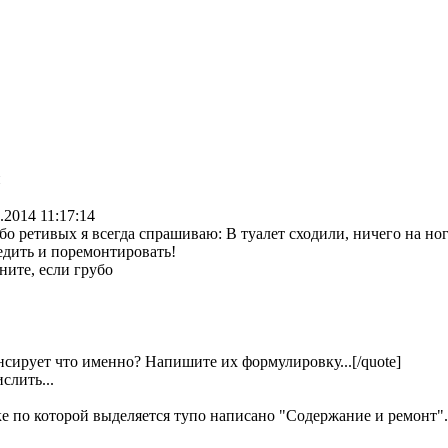
и
.2014 11:17:14
обо ретивых я всегда спрашиваю: В туалет сходили, ничего на ног
едить и поремонтировать!
ните, если грубо
нсирует что именно? Напишите их формулировку...[/quote]
слить...
ке по которой выделяется тупо написано "Содержание и ремонт".