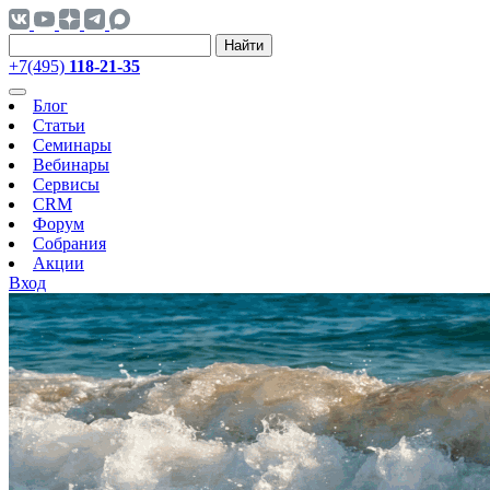
Найти
+7(495)
118-21-35
Блог
Статьи
Семинары
Вебинары
Сервисы
CRM
Форум
Собрания
Акции
Вход