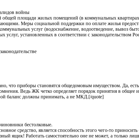
валидов войны
ой общей площади жилых помещений (в коммунальных квартирах 
вающими. Меры социальной поддержки по оплате жилья предост
оммунальных услуг (водоснабжение, водоотведение, вывоз бытовы
ых услуг, установленных в соответствии с законодательством Ро
законодательстве
азано, что приборы становятся общедомовым имуществом. Да, есть
омнения. Ведь ЖК четко определяет порядок принятия в общее 
свой баланс должны принимать, а не МКД.[/quote]
 чиновники бестолковые.
сновное средство, является способность этого чего-то приносит
зный ящик! Работать самостоятельно оне не может, а только лиш