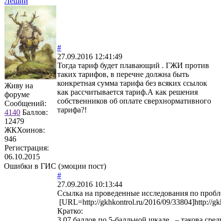
Леший
#
27.09.2016 12:41:49
Тогда тариф будет плавающий . ГЖИ против
таких тарифов, в перечне должна быть
конкретная сумма тарифа без всяких ссылок
Живу на
как рассчитывается тариф.А как решения
форуме
собственников об оплате сверхнормативного
Сообщений:
тарифа?!
4140
Баллов:
12479
ЖКХоинов:
946
Регистрация:
06.10.2015
Ошибки в ГИС (эмоции пост)
#
27.09.2016 10:13:44
Ссылка на проведенные исследования по пробл
[URL=http://gkhkontrol.ru/2016/09/33804]http://g
Кратко:
3,07 баллов по 5-балльной шкале – такова сре