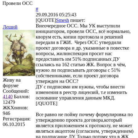
Провели ОСС
#
29.09.2016 05:25:43
[QUOTE]
Smesh
пишет:
Внеочередное ОСС. Мы УК выступили
Леший
инициатором, провели ОСС, всё нормально,
кворум есть, копии протокола и решений
передали в ГЖИ. Через ОСС утвердили
проект договора и др. указанные в повестке
вопросы, жилинспекция просит нас
предоставить им 51% подписанных ДУ
ссылаясь на 162 статью ЖК. Вопрос в чём,
нужно ли подписывать договоры с 51%
собственниками, если проект договора
Живу на
утвержден на ОСС?
форуме
ДУ с подписями им нужны, чтобы внести
Сообщений:
изменения в реестр лицензий, т.е изменить
4140
Баллов:
основание управления данным МКД.
12479
[/QUOTE]
ЖКХоинов:
946
Все равно не пойму почему формулировка по
Регистрация:
утверждению проекта договора,который
06.10.2015
является приложением к протоколу, не может
являться акцептом (согласием, утверждением)
на подписание ДУ. Только потому что в ЖК