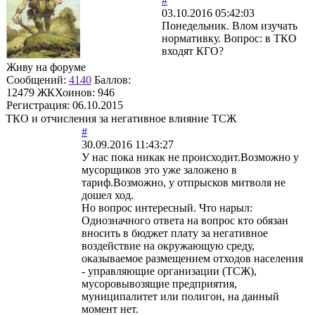
#
03.10.2016 05:42:03
Понедельник. Влом изучать
нормативку. Вопрос: в ТКО
входят КГО?
Живу на форуме
Сообщений:
4140
Баллов:
12479
ЖКХоинов: 946
Регистрация:
06.10.2015
ТКО и отчисления за негативное влияние ТСЖ
#
30.09.2016 11:43:27
У нас пока никак не происходит.Возможно у
мусорщиков это уже заложено в
тариф.Возможно, у отпрысков митволя не
дошел ход.
Но вопрос интересный. Что нарыл:
Однозначного ответа на вопрос кто обязан
вносить в бюджет плату за негативное
воздействие на окружающую среду,
оказываемое размещением отходов населения
- управляющие организации (ТСЖ),
мусоровывозящие предприятия,
муниципалитет или полигон, на данный
момент нет.