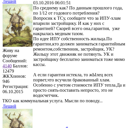
Леший
03.10.2016 06:01:51
По среднему как? По данным прошлого года,
по 1/12 от годового потребления?
Вопросик к ТСу, сообщите что за ИПУ-хлам
впарили застройщику. И как у них с
гарантией? Скорей всего она,гарантия, уже
накрылась медным тазом.
По идее ИПУ собственность жильца.По
гарантии,кто должен заниматься гарантийным
ремонтом,собственник, застройщик, УК?
Живу на
Жильцу этот движняк не потянуть. УК и
форуме
застройщику бесплатно заниматься тоже мимо
Сообщений:
кассы.
4140
Баллов:
12479
А если гарантия истекла, то жЫлец всех
ЖКХоинов:
порвет,что всучили бракованный хлам.
946
Особенно с учетом стоимости ИПУ тепла.Да и
Регистрация:
просто снять-поставить непросто, это не
06.10.2015
водосчетчик.
ТКО как коммунальная услуга. Мысли по поводу...
Леший