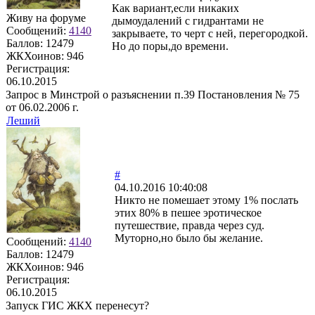
Как вариант,если никаких
Живу на форуме
дымоудалений с гидрантами не
Сообщений:
4140
закрываете, то черт с ней, перегородкой.
Баллов:
12479
Но до поры,до времени.
ЖКХоинов: 946
Регистрация:
06.10.2015
Запрос в Минстрой о разъяснении п.39 Постановления № 75
от 06.02.2006 г.
Леший
#
04.10.2016 10:40:08
Никто не помешает этому 1% послать
этих 80% в пешее эротическое
путешествие, правда через суд.
Муторно,но было бы желание.
Сообщений:
4140
Баллов:
12479
ЖКХоинов: 946
Регистрация:
06.10.2015
Запуск ГИС ЖКХ перенесут?