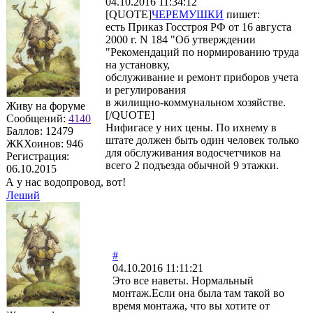
04.10.2016 11:34:12
[QUOTE]
ЧЕРЕМУШКИ
пишет:
есть Приказ Госстроя РФ от 16 августа
2000 г. N 184 "Об утверждении
"Рекомендаций по нормированию труда
на установку,
обслуживание и ремонт приборов учета
и регулирования
в жилищно-коммунальном хозяйстве.
Живу на форуме
[/QUOTE]
Сообщений:
4140
Нифигасе у них цены. По ихнему в
Баллов:
12479
штате должен быть один человек только
ЖКХоинов: 946
для обслуживания водосчетчиков на
Регистрация:
всего 2 подъезда обычной 9 этажки.
06.10.2015
А у нас водопровод, вот!
Леший
#
04.10.2016 11:11:21
Это все наветы. Нормальный
монтаж.Если она была там такой во
время монтажа, что вы хотите от