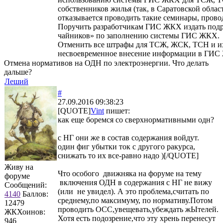
собственников жилья (так, в Саратовской обл
отказывается проводить такие семинары, провод
Поручить разработчикам ГИС ЖКХ издать под
чайников» по заполнению системы ГИС ЖКХ.
Отменить все штрафы для ТСЖ, ЖСК, ТСН и их
несвоевременное внесение информации в ГИС
Отмена нормативов на ОДН по электроэнергии. Что делать
дальше?
Леший
#
27.09.2016 09:38:23
[QUOTE]
Vint
пишет:
как еще боремся со сверхнормативными одн?
с НГ они же в состав содержания войдут.
один фиг убытки ток с другого ракурса,
снижать то их все-равно надо )[/QUOTE]
Живу на
Что особого движняка на форуме на тему
форуме
включения ОДН в содержания с НГ не вижу
Сообщений:
(или не увидел). А это проблема,считать по
4140
Баллов:
среднему,по максимуму, по нормативу.Потом
12479
проводить ОСС,увещевать,убеждать жЫтелей.
ЖКХоинов:
Хотя есть подозрение,что эту хрень перенесут
946