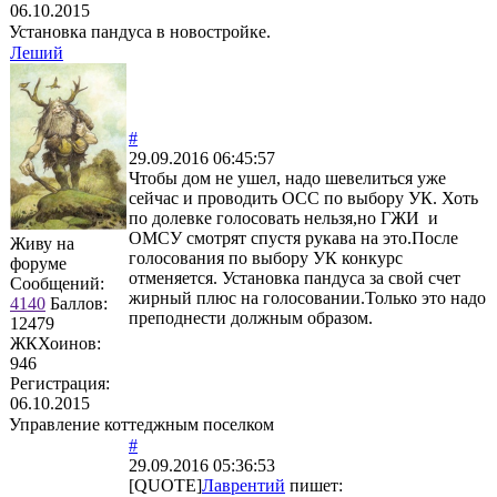
06.10.2015
Установка пандуса в новостройке.
Леший
#
29.09.2016 06:45:57
Чтобы дом не ушел, надо шевелиться уже
сейчас и проводить ОСС по выбору УК. Хоть
по долевке голосовать нельзя,но ГЖИ и
ОМСУ смотрят спустя рукава на это.После
Живу на
голосования по выбору УК конкурс
форуме
отменяется. Установка пандуса за свой счет
Сообщений:
жирный плюс на голосовании.Только это надо
4140
Баллов:
преподнести должным образом.
12479
ЖКХоинов:
946
Регистрация:
06.10.2015
Управление коттеджным поселком
#
29.09.2016 05:36:53
[QUOTE]
Лаврентий
пишет: