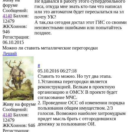
Не вдавался в работу этого супердебильного
форуме
гиса, откуда мне знать кто-там что написал
Сообщений:
или это автоматом будет пересылаться на эл
4140
Баллов:
почту УК?
12479
А так,ска сегодня достал этот ГИС со своими
ЖКХоинов:
неизвестными ошибками или попытайтесь
946
позднее.
Регистрация:
06.10.2015
Можно ли ставить металлические перегородки
Леший
#
05.10.2016 06:27:18
Ставить то можно. Но тут два этапа.
1.Установка перегородки является
реконструкцией. Велкам в проектную
организацию и ОМСУ. В проекте будет
согласование МЧС.
2. Проведение ОСС об изменении порядка
Живу на форуме
пользования общим имуществом. 2/3
Сообщений:
голосов. Возможно наиболее хитромудрым
4140
Баллов:
придет мысль брать с отгородившихся
12479
денежку за пользование ОИ.
ЖКХоинов: 946
Регистрация: