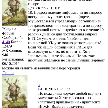
госорганов.
Для УК по 731 ПП:
18. Предоставление информации по запросу,
поступившему в электронной форме,
осуществляется управляющей организацией,
товариществом или кооперативом по адресу
Живу на
электронной почты потребителя в течение 10
форуме
рабочих дней со дня поступления запроса.
Сообщений:
В ГИСе уже что личный кабинет для
4140
Баллов:
конкретной УК уже можно регистрировать?
12479
Если уж нашли обращения в ГИСе для
ЖКХоинов:
вас,советую как то, но ответить. Хоть
946
"апельсины шлите бочками".Не замечать
Регистрация:
писульки жЫльцов не самый лучший вариант.
06.10.2015
Можно ли ставить металлические перегородки
Леший
#
04.10.2016 10:45:33
По пожарным нормам любой вариант
мимо кассы.Хотите бесплатных
(платных) приключений - пригласите
ИГЖН. Вместе порадуетесь.