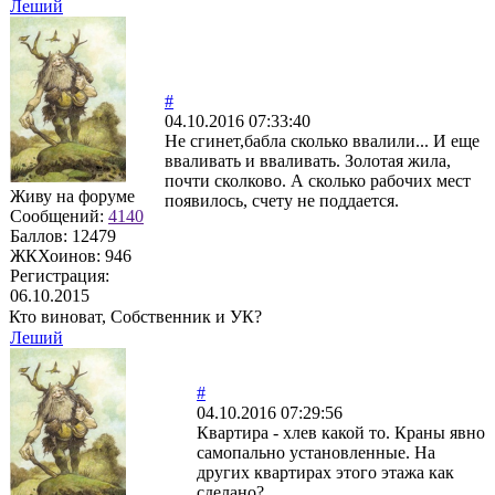
Леший
#
04.10.2016 07:33:40
Не сгинет,бабла сколько ввалили... И еще
вваливать и вваливать. Золотая жила,
почти сколково. А сколько рабочих мест
Живу на форуме
появилось, счету не поддается.
Сообщений:
4140
Баллов:
12479
ЖКХоинов: 946
Регистрация:
06.10.2015
Кто виноват, Собственник и УК?
Леший
#
04.10.2016 07:29:56
Квартира - хлев какой то. Краны явно
самопально установленные. На
других квартирах этого этажа как
сделано?