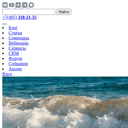
Найти
+7(495)
118-21-35
Блог
Статьи
Семинары
Вебинары
Сервисы
CRM
Форум
Собрания
Акции
Вход