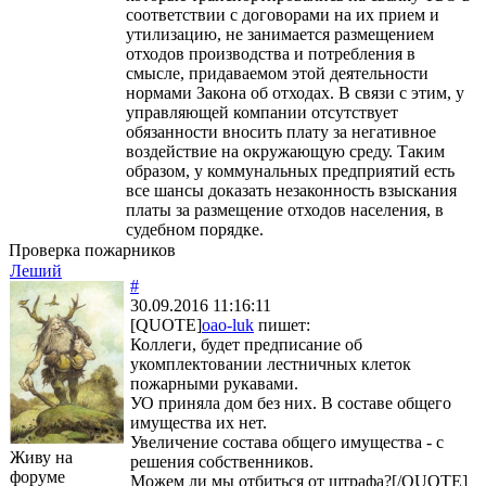
соответствии с договорами на их прием и
утилизацию, не занимается размещением
отходов производства и потребления в
смысле, придаваемом этой деятельности
нормами Закона об отходах. В связи с этим, у
управляющей компании отсутствует
обязанности вносить плату за негативное
воздействие на окружающую среду. Таким
образом, у коммунальных предприятий есть
все шансы доказать незаконность взыскания
платы за размещение отходов населения, в
судебном порядке.
Проверка пожарников
Леший
#
30.09.2016 11:16:11
[QUOTE]
oao-luk
пишет:
Коллеги, будет предписание об
укомплектовании лестничных клеток
пожарными рукавами.
УО приняла дом без них. В составе общего
имущества их нет.
Увеличение состава общего имущества - с
Живу на
решения собственников.
форуме
Можем ли мы отбиться от штрафа?[/QUOTE]