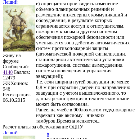
Леший
е)запрещается производить изменение
объемно-планировочных решений и
размещение инженерных коммуникаций и
оборудования, в результате которых
ограничивается доступ к огнетушителям,
пожарным кранам и другим системам
обеспечения пожарной безопасности или
уменьшается зона действия автоматических
систем противопожарной защиты
(автоматической пожарной сигнализации,
Живу на
стационарной автоматической установки
форуме
пожаротушения, системы дымоудаления,
Сообщений:
системы оповещения и управления
4140
Баллов:
эвакуацией);
12479
Т.е. если ширина путей эвакуации не менее
ЖКХоинов:
0,8 м при открытии дверей по направлению
946
эвакуации с учетом вышеизложенного, то
Регистрация:
данная реконструкция в техническом плане
06.10.2015
может быть согласована.
Ранее. на учебе в 900лохматом году,пожарные
изрекали как аксиому - никаких
тамбуров.Времена меняются...
Расчет платы за обслуживание ОДПУ
Леший
#