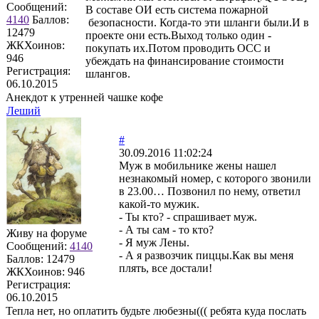
Сообщений:
В составе ОИ есть система пожарной
4140
Баллов:
безопасности. Когда-то эти шланги были.И в
12479
проекте они есть.Выход только один -
ЖКХоинов:
покупать их.Потом проводить ОСС и
946
убеждать на финансирование стоимости
Регистрация:
шлангов.
06.10.2015
Анекдот к утренней чашке кофе
Леший
#
30.09.2016 11:02:24
Муж в мобильнике жены нашел
незнакомый номер, с которого звонили
в 23.00… Позвонил по нему, ответил
какой-то мужик.
- Ты кто? - спрашивает муж.
- А ты сам - то кто?
Живу на форуме
- Я муж Лены.
Сообщений:
4140
- А я развозчик пиццы.Как вы меня
Баллов:
12479
плять, все достали!
ЖКХоинов: 946
Регистрация:
06.10.2015
Тепла нет, но оплатить будьте любезны((( ребята куда послать