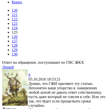
Конец
120
121
122
123
124
125
126
127
128
129
130
Ответ на обращение, поступившее по ГИС ЖКХ
Леший
#
05.10.2016 10:53:21
Думаю, что ГЖИ притянет эту статью.
Непонятно ваше упорство в намерениях
любой ценой не давать ответ собственнику,
пусть даже который не совсем в себе. Или это
так, что будет если прощелкать сроки
случайно.
Живу на