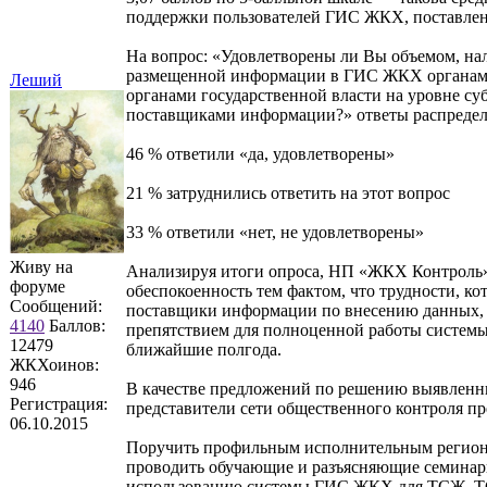
поддержки пользователей ГИС ЖКХ, поставлен
На вопрос: «Удовлетворены ли Вы объемом, на
размещенной информации в ГИС ЖКХ органами
Леший
органами государственной власти на уровне су
поставщиками информации?» ответы распредел
46 % ответили «да, удовлетворены»
21 % затруднились ответить на этот вопрос
33 % ответили «нет, не удовлетворены»
Живу на
Анализируя итоги опроса, НП «ЖКХ Контроль»
форуме
обеспокоенность тем фактом, что трудности, к
Сообщений:
поставщики информации по внесению данных, 
4140
Баллов:
препятствием для полноценной работы системы
12479
ближайшие полгода.
ЖКХоинов:
946
В качестве предложений по решению выявленн
Регистрация:
представители сети общественного контроля пр
06.10.2015
Поручить профильным исполнительным регион
проводить обучающие и разъясняющие семинар
использованию системы ГИС ЖКХ для ТСЖ, Т