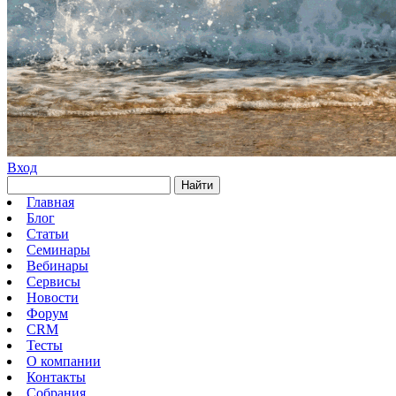
Вход
Найти
Главная
Блог
Статьи
Семинары
Вебинары
Сервисы
Новости
Форум
CRM
Тесты
О компании
Контакты
Собрания