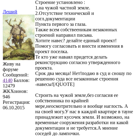
Строение установлено :
1.на чужой частной земле.
Леший
2.Отсутствие технической и
согл.документации
Пункта первого за глаза.
Также всем собствееникам незаконных
строений направил письма.
Хотите навес? делайте единый проект!
Помогу согласовать и внести изменения в
проект поселка.
Те кто уже наваял придется делать
реконструкцию согласно утвержденного
Живу на
проекта.
форуме
Срок два месяца! Нет!подаю в суд и сношу по
Сообщений:
решению суда все незаконные строения
4140
Баллов:
-навесы![/QUOTE]
12479
ЖКХоинов:
Строить на чужой земле,без согласия ее
946
собственника по крайней
Регистрация:
мере,неосмотрительно и вообще наглость. А
06.10.2015
на своей могу.У нас в каждой квартире в тауне
принадлежит кусочек земли. И возможно, на
временные сооружения разработки ни какой
документации и не требуется.А мнение
соседей до лампочки.