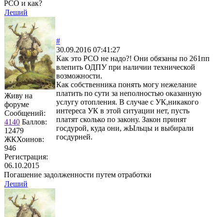
РСО и как?
Леший
#
30.09.2016 07:41:27
Как это РСО не надо?! Они обязаны по 261пп
влепить ОДПУ при наличии технической
возможности.
Как собственника понять могу нежелание
платить по сути за неполностью оказанную
Живу на
услугу отопления. В случае с УК,никакого
форуме
интереса УК в этой ситуации нет, пусть
Сообщений:
платят сколько по закону. Закон принят
4140
Баллов:
госдурой, куда они, жЫльцы и выбирали
12479
госдурней.
ЖКХоинов:
946
Регистрация:
06.10.2015
Погашение задолженности путем отработки
Леший