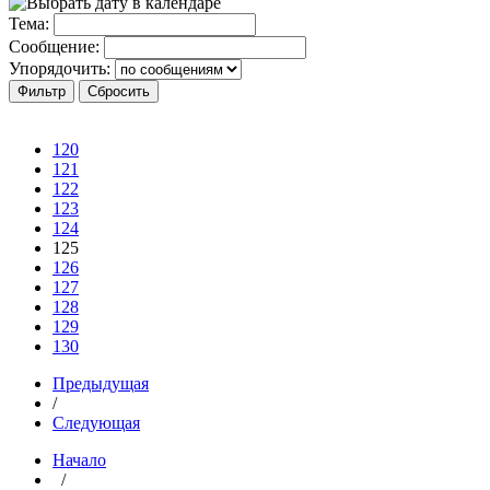
Тема:
Сообщение:
Упорядочить:
120
121
122
123
124
125
126
127
128
129
130
Предыдущая
/
Следующая
Начало
/