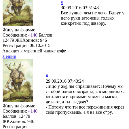
#
30.09.2016 03:51:48
Все лучше, чем не чего. Вдруг у
него руки заточены только
конкретно под швабру.
Живу на форуме
Сообщений:
4140
Баллов:
12479
ЖКХоинов: 946
Регистрация:
06.10.2015
Анекдот к утренней чашке кофе
Леший
#
29.09.2016 07:43:24
Лицо у ж@пы спрашивает: Почему мы
с тобой одного возраста, я в морщинах,
хоть меня и кремами мажут и маски
делают, а ты гладкая?
Живу на форуме
- Потому что ты все переживания через
Сообщений:
4140
себя пропускаешь, а я на всё с*рy.
Баллов:
12479
ЖКХоинов: 946
Регистрация: