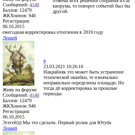
отмены всех решений собрания из-за
Сообщений:
4140
кворума, то поворот событий был бы
Баллов:
12479
другой.
ЖКХоинов: 946
Регистрация:
06.10.2015
ежегодная корректировка отопления в 2019 году
Леший
#
23.03.2021 10:26:10
Накрайняк это может быть устранение
технической ошибки, те изначально
неправильно определены площади. Но
тогда дб корректировка за прошлые
Живу на форуме
периоды.
Сообщений:
4140
Баллов:
12479
ЖКХоинов: 946
Регистрация:
06.10.2015
Эгегей))) Мы это сделали. Первый ролик для Ютуба
Леший