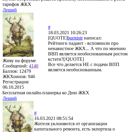
тарифов ЖКХ
Леший
#
18.03.2021 10:26:23
[QUOTE]
burmistr
написал:
Рейтинги падают - вспомнили про
ненавистное ЖКХ... А что по мнению
ВВП является необоснованным ростом
кстати?[/QUOTE]
Живу на форуме
Все что делается НЕ с подачи ВПП
Сообщений:
4140
является необоснованным.
Баллов:
12479
ЖКХоинов: 946
Регистрация:
06.10.2015
Бесплатная онлайн-планерка ко Дню ЖКХ
Леший
#
16.03.2021 08:51:54
Жителя уклоняются от организации
капитального ремонта, есть экпертиза о