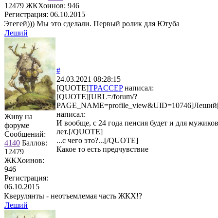
12479
ЖКХоинов: 946
Регистрация:
06.10.2015
Эгегей))) Мы это сделали. Первый ролик для Ютуба
Леший
#
24.03.2021 08:28:15
[QUOTE]
TPACCEP
написал:
[QUOTE][URL=/forum/?
PAGE_NAME=profile_view&UID=10746]Леший
написал:
Живу на
И вообще, с 24 года пенсия будет и для мужиков
форуме
лет.[/QUOTE]
Сообщений:
...с чего это?...[/QUOTE]
4140
Баллов:
Какое то есть предчувствие
12479
ЖКХоинов:
946
Регистрация:
06.10.2015
Кверулянты - неотъемлемая часть ЖКХ!?
Леший