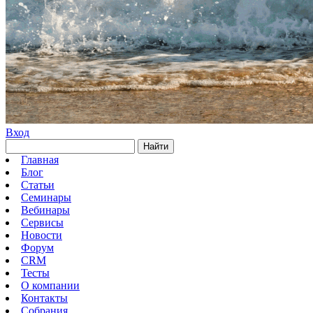
Вход
Найти
Главная
Блог
Статьи
Семинары
Вебинары
Сервисы
Новости
Форум
CRM
Тесты
О компании
Контакты
Собрания