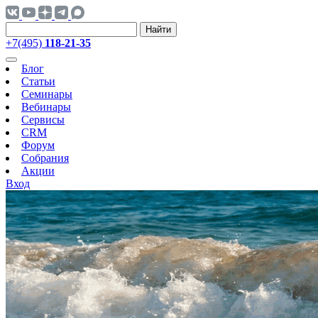
Найти
+7(495)
118-21-35
Блог
Статьи
Семинары
Вебинары
Сервисы
CRM
Форум
Собрания
Акции
Вход