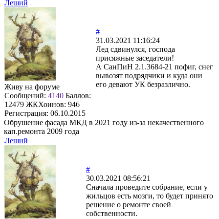
Леший
#
31.03.2021 11:16:24
Лед сдвинулся, господа
присяжные заседатели!
А СанПиН 2.1.3684-21 пофиг, снег
вывозят подрядчики и куда они
его девают УК безразлично.
Живу на форуме
Сообщений:
4140
Баллов:
12479
ЖКХоинов: 946
Регистрация:
06.10.2015
Обрушение фасада МКД в 2021 году из-за некачественного
кап.ремонта 2009 года
Леший
#
30.03.2021 08:56:21
Сначала проведите собрание, если у
жильцов есть мозги, то будет принято
решение о ремонте своей
собственности.