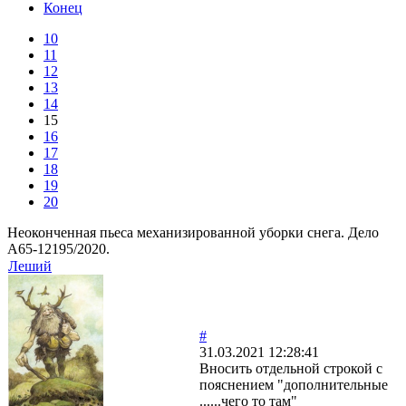
Конец
10
11
12
13
14
15
16
17
18
19
20
Неоконченная пьеса механизированной уборки снега. Дело
А65-12195/2020.
Леший
#
31.03.2021 12:28:41
Вносить отдельной строкой с
пояснением "дополнительные
......чего то там"