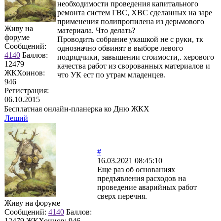
необходимости проведения капитального
ремонта систем ГВС, ХВС сделанных на заре
применения полипропилена из дерьмового
Живу на
материала. Что делать?
форуме
Проводить собрание укашкой не с руки, тк
Сообщений:
однозначно обвинят в выборе левого
4140
Баллов:
подрядчики, завышении стоимости,. херового
12479
качества работ из сворованных материалов и
ЖКХоинов:
что УК ест по утрам младенцев.
946
Регистрация:
06.10.2015
Бесплатная онлайн-планерка ко Дню ЖКХ
Леший
#
16.03.2021 08:45:10
Еще раз об основаниях
предъявления расходов на
проведение аварийных работ
сверх перечня.
Живу на форуме
Сообщений:
4140
Баллов:
12479
ЖКХоинов: 946