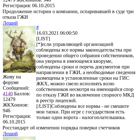
Регистрация:
06.10.2015
Продолжение истории о компании, оспаривавшей в суде три
отказа ГЖИ
Леший
#
16.03.2021 06:00:50
[LIST]
[*]если управляющей организацией
соблюдены все нормы законодательства при
проведении общего собрания собственников,
она уверена в имеющемся кворуме,
соблюдены сроки и перечь документов при
направлении в ГЖИ, а необходимые сведения
Живу на
размещены в установленные сроки на ГИС
форуме
ЖКХ, можно смело исполнять волю
Сообщений:
собственников несмотря на имеющийся спор
4140
Баллов:
по отказу ГЖИ во включении спорного МКД
12479
в реестр лицензий.
ЖКХоинов:
[/LIST]Соблюдены все нормы - не смешите
946
мои тапки. При игре с государством есть
Регистрация:
только одни ворота - налогоплательшика.
06.10.2015
Росстандарт об изменении порядка поверки счетчиков
Леший