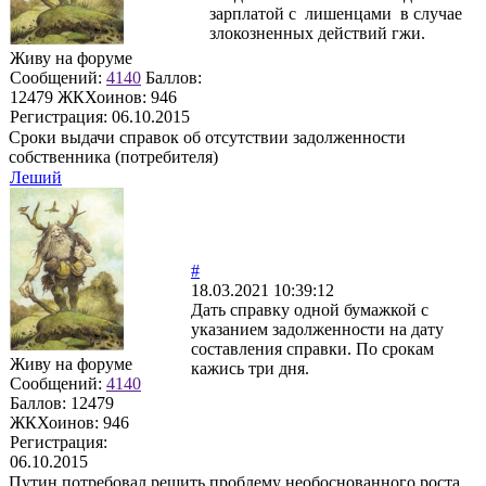
зарплатой с лишенцами в случае
злокозненных действий гжи.
Живу на форуме
Сообщений:
4140
Баллов:
12479
ЖКХоинов: 946
Регистрация:
06.10.2015
Сроки выдачи справок об отсутствии задолженности
собственника (потребителя)
Леший
#
18.03.2021 10:39:12
Дать справку одной бумажкой с
указанием задолженности на дату
составления справки. По срокам
Живу на форуме
кажись три дня.
Сообщений:
4140
Баллов:
12479
ЖКХоинов: 946
Регистрация:
06.10.2015
Путин потребовал решить проблему необоснованного роста