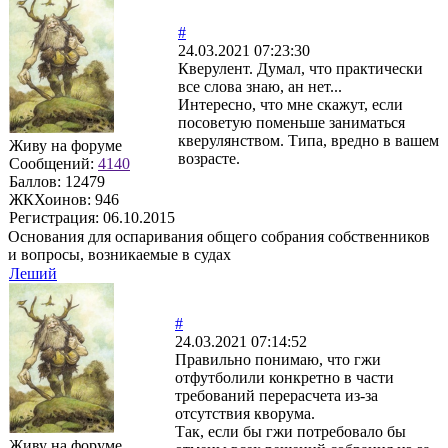
#
24.03.2021 07:23:30
Кверулент. Думал, что практически
все слова знаю, ан нет...
Интересно, что мне скажут, если
посоветую поменьше заниматься
кверулянством. Типа, вредно в вашем
Живу на форуме
возрасте.
Сообщений:
4140
Баллов:
12479
ЖКХоинов: 946
Регистрация:
06.10.2015
Основания для оспаривания общего собрания собственников
и вопросы, возникаемые в судах
Леший
#
24.03.2021 07:14:52
Правильно понимаю, что гжи
отфутболили конкретно в части
требований перерасчета из-за
отсутствия кворума.
Так, если бы гжи потребовало бы
Живу на форуме