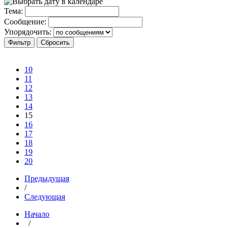
Тема:
Сообщение:
Упорядочить:
10
11
12
13
14
15
16
17
18
19
20
Предыдущая
/
Следующая
Начало
/