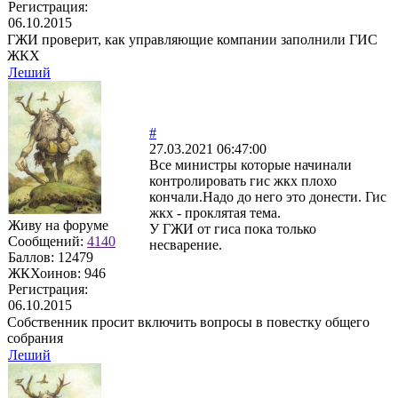
Регистрация:
06.10.2015
ГЖИ проверит, как управляющие компании заполнили ГИС
ЖКХ
Леший
#
27.03.2021 06:47:00
Все министры которые начинали
контролировать гис жкх плохо
кончали.Надо до него это донести. Гис
жкх - проклятая тема.
Живу на форуме
У ГЖИ от гиса пока только
Сообщений:
4140
несварение.
Баллов:
12479
ЖКХоинов: 946
Регистрация:
06.10.2015
Собственник просит включить вопросы в повестку общего
собрания
Леший