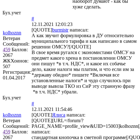
наоборот думают - как бы
хуже сделать.
Бух.учет
#
12.11.2021 12:01:23
[QUOTE]
burmistr
написал:
kolhoznn
А как звучит формулировка в ДУ относительно
Ветеран
муниципального тарифа и как написано в самом
Сообщений:
решении ОМСУ?[/QUOTE]
459
Баллов:
В свое время ругался с экономистами ОМСУ на
2067
предмет какого хрена в постановлении ОМСУ
ЖКХоинов:
они пишут *в т.ч. НДС*, и какое их собачье
507
дело, какие налоги мы платим, и что если им за
Регистрация:
*державу обидно* пишите *Включая все
01.04.2017
установленные налоги* и чудо случилось при
выводе вывоза ТКО из СиР эту странную фразу
*в т.ч. НДС* убрали.
Бух.учет
#
12.11.2021 11:54:46
kolhoznn
[QUOTE]
Ялиса
написал:
Ветеран
[QUOTE][URL=/forum/?
Сообщений:
PAGE_NAME=profile_view&UID=15003]kolhoznn[
459
Баллов:
написал:
2067
стандартная кнопочка в сметной программе[/QU