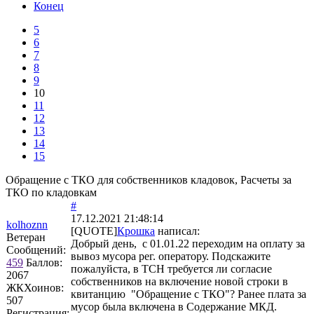
Конец
5
6
7
8
9
10
11
12
13
14
15
Обращение с ТКО для собственников кладовок, Расчеты за
ТКО по кладовкам
#
17.12.2021 21:48:14
kolhoznn
[QUOTE]
Крошка
написал:
Ветеран
Добрый день, с 01.01.22 переходим на оплату за
Сообщений:
вывоз мусора рег. оператору. Подскажите
459
Баллов:
пожалуйста, в ТСН требуется ли согласие
2067
собственников на включение новой строки в
ЖКХоинов:
квитанцию "Обращение с ТКО"? Ранее плата за
507
мусор была включена в Содержание МКД.
Регистрация: