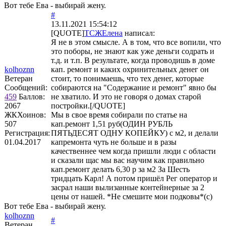
Вот тебе Ева - выбирай жену.
#
13.11.2021 15:54:12
[QUOTE]
ТСЖЕлена
написал:
Я не в этом смысле. А в том, что все вопили, что
это поборы, не знают как уже деньги содрать и
т.д. и т.п. В результате, когда проводишь в доме
kolhoznn
кап. ремонт и каких охринительных денег он
Ветеран
стоит, то понимаешь, что тех денег, которые
Сообщений:
собираются на "Содержание и ремонт" явно бы
459
Баллов:
не хватило. И это не говоря о домах старой
2067
постройки.[/QUOTE]
ЖКХоинов:
Мы в свое время собирали по статье на
507
кап.ремонт 1,51 руб(ОДИН РУБЛЬ
Регистрация:
ПЯТЬДЕСЯТ ОДНУ КОПЕЙКУ) с м2, и делали
01.04.2017
капремонта чуть не больше и в разы
качественнее чем когда пришли люди с области
и сказали щас мы вас научим как правильно
кап.ремонт делать 6,30 р за м2 За Шесть
тридцать Карл! А потом пришёл Рег оператор и
засрал наши вылизанные контейнерные за 2
цены от нашей. *Не смешите мои подковы*(с)
Вот тебе Ева - выбирай жену.
kolhoznn
#
Ветеран