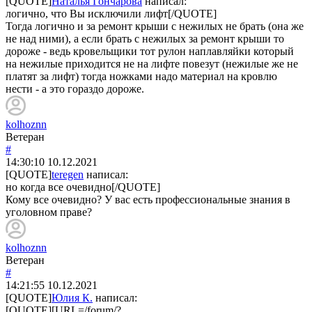
[QUOTE]
Наталья Гончарова
написал:
логично, что Вы исключили лифт[/QUOTE]
Тогда логично и за ремонт крыши с нежилых не брать (она же
не над ними), а если брать с нежилых за ремонт крыши то
дороже - ведь кровельщики тот рулон наплавляйки который
на нежилые приходится не на лифте повезут (нежилые же не
платят за лифт) тогда ножками надо материал на кровлю
нести - а это гораздо дороже.
kolhoznn
Ветеран
#
14:30:10
10.12.2021
[QUOTE]
teregen
написал:
но когда все очевидно[/QUOTE]
Кому все очевидно? У вас есть профессиональные знания в
уголовном праве?
kolhoznn
Ветеран
#
14:21:55
10.12.2021
[QUOTE]
Юлия К.
написал:
[QUOTE][URL=/forum/?