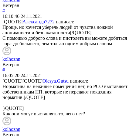
Ветеран
#
16:10:46
24.11.2021
[QUOTE]
Александр7272
написал:
Проще, но хочется уберечь людей от чувства ложной
анонимности и безнаказанности[/QUOTE]
С помощью доброго слова и пистолета вы можете добиться
гораздо большего, чем только одним добрым словом
kolhoznn
Ветеран
#
16:05:20
24.11.2021
[QUOTE][QUOTE]
Olesya.Gutsu
написал:
Норматива на нежилые помещения нет, но РСО выставляет
собственникам НП, которые не передают показания,
норматив.[/QUOTE]
[/QUOTE]
Как они могут выставлять то, чего нет?
kolhoznn
Ветеран