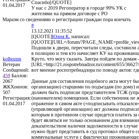
Спасибо[/QUOTE]
01.04.2017
У нас с 2019 Регоператор в городе 99% УК с
жителями на прямом договоре с РО
Маразм со сведениями о регистрации граждан пора кончать
#
13.12.2021 11:35:52
[QUOTE]
Юлия К.
написал:
[QUOTE][URL=/forum/?PAGE_NAME=profile_view
Подошли к двери, пересчитали следы, составили 
в полицию и тем кто начисляет КУ на проживающ
kolhoznn
Круто, что могу сказать. Завтра пойдем по домам
Ветеран
[URL=http://21.rospotrebnadzor.ru/content/655/36627/
Сообщений:
вот мнение роспотребнадзора по поводу актов: где 
459
Баллов:
2067
Данные для составления подобного акта могут 
ЖКХоинов:
организацию) старшими по подъездам (по дому)
507
должен быть подписан представителем ТСЖ (упр
Регистрация:
(нанимателем) помещения. Если собственник не ж
01.04.2017
отражение в самом акте («подписывать отказался
(управляющей организации) акт должны подписат
которым в противном случае придется платить з
будет являться не только основанием для взиман
доказательством наличия задолженности в случае 
нужно будет представить в суд протокол общего 
коммунальные услуги с фактически проживающи