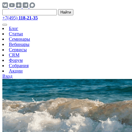
Найти
+7(495)
118-21-35
Блог
Статьи
Семинары
Вебинары
Сервисы
CRM
Форум
Собрания
Акции
Вход