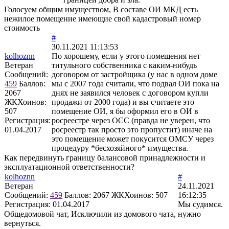
Голосуем общим имуществом, В составе ОИ МКД есть
нежилое помещение имеющие свой кадастровый номер
стоимость
#
30.11.2021 11:13:53
kolhoznn
По хорошему, если у этого помещения нет
Ветеран
титульного собственника с каким-нибудь
Сообщений:
договором от застройщика (у нас в одном доме
459
Баллов:
мы с 2007 года считали, что подвал ОИ пока на
2067
днях не заявился человек с договором купли
ЖКХоинов:
продажи от 2000 года) и вы считаете это
507
помещение ОИ, я бы оформил его в ОИ в
Регистрация:
росреестре через ОСС (правда не уверен, что
01.04.2017
росреестр так просто это пропустит) иначе на
это помещение может покусится ОМСУ через
процедуру *бесхозяйного* имущества.
Как передвинуть границу балансовой принадлежности и
эксплуатационной ответственности?
kolhoznn
#
Ветеран
24.11.2021
Сообщений:
459
Баллов:
2067
ЖКХоинов: 507
16:12:35
Регистрация:
01.04.2017
Мы судимся.
Общедомовой чат, Исключили из домового чата, нужно
вернуться.