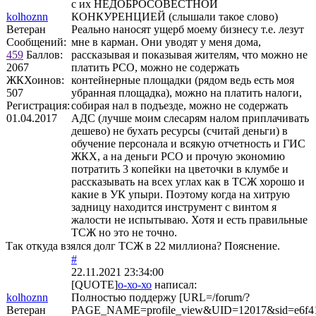
с их НЕДОБРОСОВЕСТНОЙ
kolhoznn
КОНКУРЕНЦИЕЙ (слышали такое слово)
Ветеран
Реально наносят ущерб моему бизнесу т.е. лезут
Сообщений:
мне в карман. Они уводят у меня дома,
459
Баллов:
рассказывая и показывая жителям, что можно не
2067
платить РСО, можно не содержать
ЖКХоинов:
контейнерные площадки (рядом ведь есть моя
507
убранная площадка), можно на платить налоги,
Регистрация:
собирая нал в подъезде, можно не содержать
01.04.2017
АДС (лучше моим слесарям налом приплачивать
дешево) не бухать ресурсы (считай деньги) в
обучение персонала и всякую отчетность и ГИС
ЖКХ, а на деньги РСО и прочую экономию
потратить 3 копейки на цветочки в клумбе и
рассказывать на всех углах как в ТСЖ хорошо и
какие в УК упыри. Поэтому когда на хитрую
задницу находится инструмент с винтом я
жалости не испытываю. Хотя и есть правильные
ТСЖ но это не точно.
Так откуда взялся долг ТСЖ в 22 миллиона? Пояснение.
#
22.11.2021 23:34:00
[QUOTE]
о-хо-хо
написал:
kolhoznn
Полностью поддержу [URL=/forum/?
Ветеран
PAGE_NAME=profile_view&UID=12017&sid=e6f41b