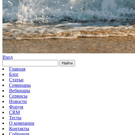
Вход
Найти
Главная
Блог
Статьи
Семинары
Вебинары
Сервисы
Новости
Форум
CRM
Тесты
О компании
Контакты
Собрания