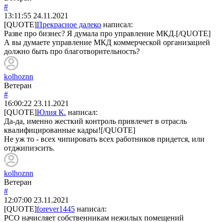
#
13:11:55
24.11.2021
[QUOTE]
Прекрасное далеко
написал:
Разве про бизнес? Я думала про управление МКД.[/QUOTE]
А вы думаете управление МКД коммерческой организацией
должно быть про благотворительность?
kolhoznn
Ветеран
#
16:00:22
23.11.2021
[QUOTE]
Юлия К.
написал:
Да-да, именно жесткий контроль привлечет в отрасль
квалифицированные кадры![/QUOTE]
Не уж то - всех чипировать всех работников придется, или
отджипиэсить.
kolhoznn
Ветеран
#
12:07:00
23.11.2021
[QUOTE]
forever1445
написал:
РСО начисляет собственникам нежилых помещений