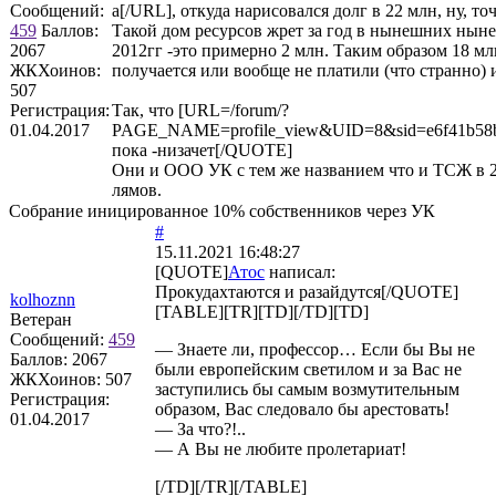
Сообщений:
а[/URL], откуда нарисовался долг в 22 млн, ну, т
459
Баллов:
Такой дом ресурсов жрет за год в нынешних ныне
2067
2012гг -это примерно 2 млн. Таким образом 18 млн 
ЖКХоинов:
получается или вообще не платили (что странно) 
507
Регистрация:
Так, что [URL=/forum/?
01.04.2017
PAGE_NAME=profile_view&UID=8&sid=e6f41b58bd
пока -низачет[/QUOTE]
Они и ООО УК с тем же названием что и ТСЖ в 2
лямов.
Собрание иницированное 10% собственников через УК
#
15.11.2021 16:48:27
[QUOTE]
Атос
написал:
Прокудахтаются и разайдутся[/QUOTE]
kolhoznn
[TABLE][TR][TD][/TD][TD]
Ветеран
Сообщений:
459
— Знаете ли, профессор… Если бы Вы не
Баллов:
2067
были европейским светилом и за Вас не
ЖКХоинов: 507
заступились бы самым возмутительным
Регистрация:
образом, Вас следовало бы арестовать!
01.04.2017
— За что?!..
— А Вы не любите пролетариат!
[/TD][/TR][/TABLE]