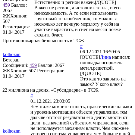
Естественно и регион важен.[/QUOTE]
459
Баллов:
Важен не регион, а источник тепла, и его
2067
неиссякаемость. А то если использовать
ЖКХоинов:
грунтовый теплообменник, то можно за
507
несколько лет вечную мерзлоту у себя на
Регистрация:
участке вырастить, и снег на месяц позже
01.04.2017
сходить будет.
Противопожарная безопасность в ТСЖ
#
06.12.2021 16:59:05
kolhoznn
[QUOTE]
Лина
написал:
Ветеран
площадка огорожена
Сообщений:
459
Баллов:
2067
метал.решеткой.
ЖКХоинов: 507
Регистрация:
[/QUOTE]
01.04.2017
Это как то закрыто на
замок? У кого ключ?
22 миллиона на двоих. «Субсидиарка» в ТСЖ.
#
01.12.2021 23:03:05
Чем ниже компетентность, практические навыки
и уровень мотивации объекта управления, тем
дальше отстоят результаты его деятельности от
цели, назначенной субъектом управления, если
не используется механизм власти. Чем сложнее
kolhoznn
устроена система управления, чем больше в ней