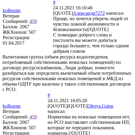
#
24.11.2021 16:10:46
kolhoznn
[QUOTE]
Александр7272
написал:
Ветеран
Проще, но хочется уберечь людей от
Сообщений:
459
чувства ложной анонимности и
Баллов:
2067
безнаказанности[/QUOTE]
ЖКХоинов: 507
С помощью доброго слова и
Регистрация:
пистолета вы можете добиться
01.04.2017
гораздо большего, чем только одним
добрым словом
Вычитаемая группа (объем ресурса водоотведения,
потребляемый собственниками нежилых помещений) по
договору ресурсоснабжения., Люди добрые, помогите
разобраться как определить вычитаемый объем потребленных
ресурсов собственниками нежилых помещений в МКД из
объема ОДПУ при наличии у таких собственников договоров
с РСО.
#
24.11.2021 16:05:20
kolhoznn
[QUOTE][QUOTE]
Olesya.Gutsu
Ветеран
написал:
Сообщений:
459
Норматива на нежилые помещения нет,
Баллов:
2067
но РСО выставляет собственникам НП,
ЖКХоинов: 507
которые не передают показания,
Регистрация:
норматив.[/QUOTE]