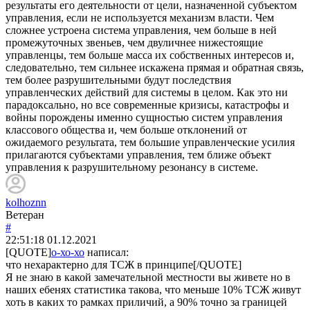
результаты его деятельности от цели, назначенной субъектом
управления, если не используется механизм власти. Чем
сложнее устроена система управления, чем больше в ней
промежуточных звеньев, чем двуличнее нижестоящие
управленцы, тем больше масса их собственных интересов и,
следовательно, тем сильнее искажена прямая и обратная связь,
тем более разрушительными будут последствия
управленческих действий для системы в целом. Как это ни
парадоксально, но все современные кризисы, катастрофы и
войны порождены именно сущностью систем управления
классового общества и, чем больше отклонений от
ожидаемого результата, тем большие управленческие усилия
прилагаются субъектами управления, тем ближе объект
управления к разрушительному резонансу в системе.
kolhoznn
Ветеран
#
22:51:18
01.12.2021
[QUOTE]
о-хо-хо
написал:
что нехарактерно для ТСЖ в принципе[/QUOTE]
Я не знаю в какой замечательной местности вы живете но в
наших ебенях статистика такова, что меньше 10% ТСЖ живут
хоть в каких то рамках приличий, а 90% точно за границей