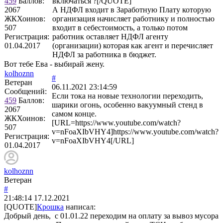
459
Баллов:
включаться ?[/QUOTE]
2067
А НДФЛ входит в Заработную Плату которую
ЖКХоинов:
организация начисляет работнику и полностью
507
входит в себестоимость, а только потом
Регистрация:
работник оставляет НДФЛ агенту
01.04.2017
(организации) которая как агент и перечисляет
НДФЛ за работника в бюджет.
Вот тебе Ева - выбирай жену.
kolhoznn
#
Ветеран
06.11.2021 23:14:59
Сообщений:
Если тока на новые технологии переходить,
459
Баллов:
шарики огонь, особенно вакуумный стенд в
2067
самом конце.
ЖКХоинов:
[URL=https://www.youtube.com/watch?
507
v=nFoaXIbVHY4]https://www.youtube.com/watch?
Регистрация:
v=nFoaXIbVHY4[/URL]
01.04.2017
kolhoznn
Ветеран
#
21:48:14
17.12.2021
[QUOTE]
Крошка
написал:
Добрый день, с 01.01.22 переходим на оплату за вывоз мусора