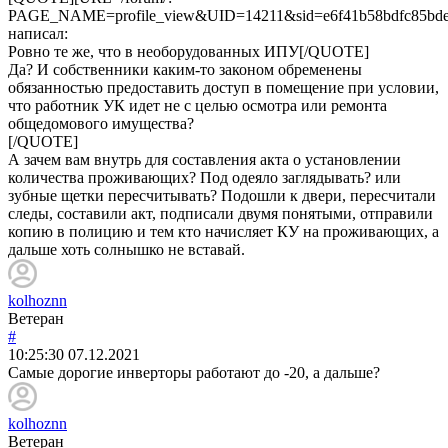
PAGE_NAME=profile_view&UID=14211&sid=e6f41b58bdfc85bde
написал:
Ровно те же, что в необорудованных ИПУ[/QUOTE]
Да? И собственники каким-то законом обременены
обязанностью предоставить доступ в помещение при условии,
что работник УК идет не с целью осмотра или ремонта
общедомового имущества?
[/QUOTE]
А зачем вам внутрь для составления акта о установлении
количества проживающих? Под одеяло заглядывать? или
зубные щетки пересчитывать? Подошли к двери, пересчитали
следы, составили акт, подписали двумя понятыми, отправили
копию в полицию и тем кто начисляет КУ на проживающих, а
дальше хоть солнышко не вставай.
kolhoznn
Ветеран
#
10:25:30
07.12.2021
Самые дорогие инверторы работают до -20, а дальше?
kolhoznn
Ветеран