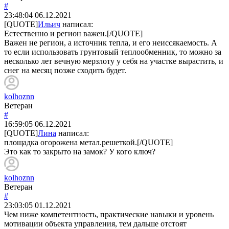
#
23:48:04
06.12.2021
[QUOTE]
Ильич
написал:
Естественно и регион важен.[/QUOTE]
Важен не регион, а источник тепла, и его неиссякаемость. А
то если использовать грунтовый теплообменник, то можно за
несколько лет вечную мерзлоту у себя на участке вырастить, и
снег на месяц позже сходить будет.
kolhoznn
Ветеран
#
16:59:05
06.12.2021
[QUOTE]
Лина
написал:
площадка огорожена метал.решеткой.[/QUOTE]
Это как то закрыто на замок? У кого ключ?
kolhoznn
Ветеран
#
23:03:05
01.12.2021
Чем ниже компетентность, практические навыки и уровень
мотивации объекта управления, тем дальше отстоят