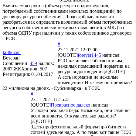
Вычитаемая группа (объем ресурса водоотведения,
потребляемый собственниками нежилых помещений) по
договору ресурсоснабжения., Люди добрые, помогите
разобраться как определить вычитаемый объем потребленных
ресурсов собственниками нежилых помещений в МКД из
объема ОДПУ при наличии у таких собственников договоров
с РСО.
#
23.11.2021 12:07:00
kolhoznn
[QUOTE]
forever1445
написал:
Ветеран
РСО начисляет собственникам
Сообщений:
459
Баллов:
нежилых помещений норматив на
2067
ЖКХоинов: 507
ресурс водоотведения[/QUOTE]
Регистрация:
01.04.2017
А есть норматив на нежилые
помещения? И к чему он привязан?
22 миллиона на двоих. «Субсидиарка» в ТСЖ.
#
23.11.2021 11:55:41
[QUOTE]
Прекрасное далеко
написал:
У людей реальная беда. Возможно, они сами во
всем виноваты. Откуда столько радости?
[/QUOTE]
Здесь профессиональный форум про бизнес и
соплей здесь не надо. А по теме: вот такие ТСЖ