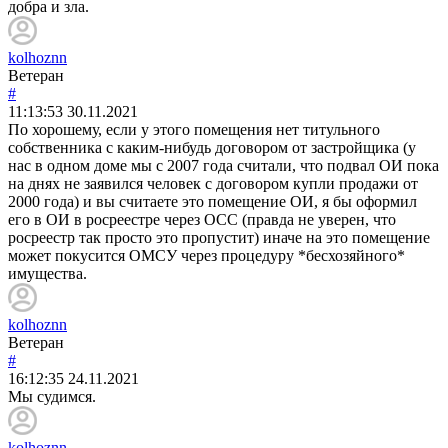
добра и зла.
kolhoznn
Ветеран
#
11:13:53
30.11.2021
По хорошему, если у этого помещения нет титульного
собственника с каким-нибудь договором от застройщика (у
нас в одном доме мы с 2007 года считали, что подвал ОИ пока
на днях не заявился человек с договором купли продажи от
2000 года) и вы считаете это помещение ОИ, я бы оформил
его в ОИ в росреестре через ОСС (правда не уверен, что
росреестр так просто это пропустит) иначе на это помещение
может покусится ОМСУ через процедуру *бесхозяйного*
имущества.
kolhoznn
Ветеран
#
16:12:35
24.11.2021
Мы судимся.
kolhoznn