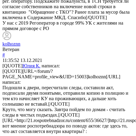
рег. оператору. Подскажите пожалуйста, в ТСН требуется ли
согласие собственников на включение новой строки в
квитанцию "Обращение с ТКО"? Ранее плата за мусор была
включена в Содержание МКД. Спасибо[/QUOTE]
У нас с 2019 Регоператор в городе 99% УК с жителями на
прямом договоре с РО
kolhoznn
Ветеран
#
11:35:52
13.12.2021
[QUOTE]
Юлия К.
написал:
[QUOTE][URL=/forum/?
PAGE_NAME=profile_view&UID=15003]kolhoznn[/URL]
написал:
Подошли к двери, пересчитали следы, составили акт,
подписали двумя понятыми, отправили копию в полицию и
тем кто начисляет КУ на проживающих, а дальше хоть
солнышко не вставай.[/QUOTE]
Круто, что могу сказать. Завтра пойдем по домам - считать
следы в чистых подъездах.[/QUOTE]
[URL=http://21.rospotrebnadzor.ru/content/655/36627/]http://21.ros
вот мнение роспотребнадзора по поводу актов: где здесь то,
что акт составляется внутри квартиры? :