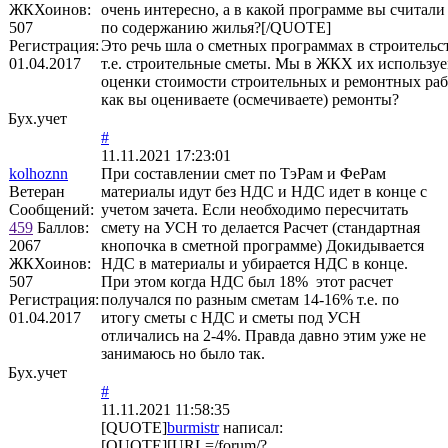
ЖКХоинов:
очень интересно, а в какой программе вы считали
507
по содержанию жилья?[/QUOTE]
Регистрация:
Это речь шла о сметных программах в строительс
01.04.2017
т.е. строительные сметы. Мы в ЖКХ их используе
оценки стоимости строительных и ремонтных раб
как вы оцениваете (осмечиваете) ремонты?
Бух.учет
#
11.11.2021 17:23:01
kolhoznn
При составлении смет по ТэРам и ФеРам
Ветеран
материалы идут без НДС и НДС идет в конце с
Сообщений:
учетом зачета. Если необходимо пересчитать
459
Баллов:
смету на УСН то делается Расчет (стандартная
2067
кнопочка в сметной программе) Докидывается
ЖКХоинов:
НДС в материалы и убирается НДС в конце.
507
При этом когда НДС был 18% этот расчет
Регистрация:
получался по разным сметам 14-16% т.е. по
01.04.2017
итогу сметы с НДС и сметы под УСН
отличались на 2-4%. Правда давно этим уже не
занимаюсь но было так.
Бух.учет
#
11.11.2021 11:58:35
[QUOTE]
burmistr
написал:
[QUOTE][URL=/forum/?