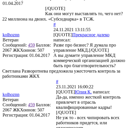
01.04.2017
[/QUOTE]
Как они могут выставлять то, чего нет?
22 миллиона на двоих. «Субсидиарка» в ТСЖ.
#
24.11.2021 13:11:55
kolhoznn
[QUOTE]
Прекрасное далеко
Ветеран
написал:
Сообщений:
459
Баллов:
Разве про бизнес? Я думала про
2067
ЖКХоинов: 507
управление МКД.[/QUOTE]
Регистрация:
01.04.2017
А вы думаете управление МКД
коммерческой организацией должно
быть про благотворительность?
Светлана Разворотнева предложила ужесточить контроль за
работниками ЖКХ
#
23.11.2021 16:00:22
[QUOTE]
Юлия К.
написал:
kolhoznn
Да-да, именно жесткий контроль
Ветеран
привлечет в отрасль
Сообщений:
459
Баллов:
квалифицированные кадры!
2067
ЖКХоинов: 507
[/QUOTE]
Регистрация:
01.04.2017
Не уж то - всех чипировать всех
работников придется, или
отджипиэсить.