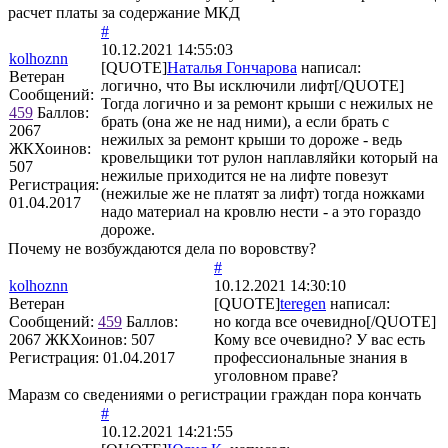
расчет платы за содержание МКД
#
10.12.2021 14:55:03
kolhoznn
[QUOTE]
Наталья Гончарова
написал:
Ветеран
логично, что Вы исключили лифт[/QUOTE]
Сообщений:
Тогда логично и за ремонт крыши с нежилых не
459
Баллов:
брать (она же не над ними), а если брать с
2067
нежилых за ремонт крыши то дороже - ведь
ЖКХоинов:
кровельщики тот рулон наплавляйки который на
507
нежилые приходится не на лифте повезут
Регистрация:
(нежилые же не платят за лифт) тогда ножками
01.04.2017
надо материал на кровлю нести - а это гораздо
дороже.
Почему не возбуждаются дела по воровству?
#
kolhoznn
10.12.2021 14:30:10
Ветеран
[QUOTE]
teregen
написал:
Сообщений:
459
Баллов:
но когда все очевидно[/QUOTE]
2067
ЖКХоинов: 507
Кому все очевидно? У вас есть
Регистрация:
01.04.2017
профессиональные знания в
уголовном праве?
Маразм со сведениями о регистрации граждан пора кончать
#
10.12.2021 14:21:55