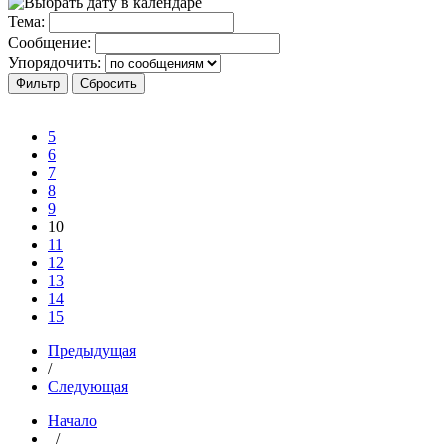
Тема:
Сообщение:
Упорядочить:
5
6
7
8
9
10
11
12
13
14
15
Предыдущая
/
Следующая
Начало
/