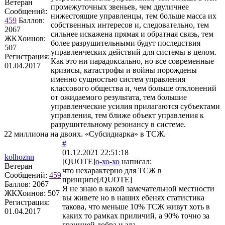
Ветеран
промежуточных звеньев, чем двуличнее
Сообщений:
нижестоящие управленцы, тем больше масса их
459
Баллов:
собственных интересов и, следовательно, тем
2067
сильнее искажена прямая и обратная связь, тем
ЖКХоинов:
более разрушительными будут последствия
507
управленческих действий для системы в целом.
Регистрация:
Как это ни парадоксально, но все современные
01.04.2017
кризисы, катастрофы и войны порождены
именно сущностью систем управления
классового общества и, чем больше отклонений
от ожидаемого результата, тем большие
управленческие усилия прилагаются субъектами
управления, тем ближе объект управления к
разрушительному резонансу в системе.
22 миллиона на двоих. «Субсидиарка» в ТСЖ.
#
01.12.2021 22:51:18
kolhoznn
[QUOTE]
о-хо-хо
написал:
Ветеран
что нехарактерно для ТСЖ в
Сообщений:
459
принципе[/QUOTE]
Баллов:
2067
Я не знаю в какой замечательной местности
ЖКХоинов: 507
вы живете но в наших ебенях статистика
Регистрация:
такова, что меньше 10% ТСЖ живут хоть в
01.04.2017
каких то рамках приличий, а 90% точно за
границей добра и зла.