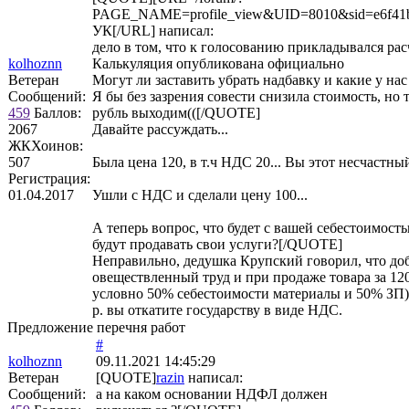
PAGE_NAME=profile_view&UID=8010&sid=e6f41b
УК[/URL] написал:
дело в том, что к голосованию прикладывался рас
kolhoznn
Калькуляция опубликована официально
Ветеран
Могут ли заставить убрать надбавку и какие у нас
Сообщений:
Я бы без зазрения совести снизила стоимость, но 
459
Баллов:
рубль выходим(([/QUOTE]
2067
Давайте рассуждать...
ЖКХоинов:
507
Была цена 120, в т.ч НДС 20... Вы этот несчастн
Регистрация:
01.04.2017
Ушли с НДС и сделали цену 100...
А теперь вопрос, что будет с вашей себестоимос
будут продавать свои услуги?[/QUOTE]
Неправильно, дедушка Крупский говорил, что доб
овеществленный труд и при продаже товара за 12
условно 50% себестоимости материалы и 50% ЗП) д
р. вы откатите государству в виде НДС.
Предложение перечня работ
#
kolhoznn
09.11.2021 14:45:29
Ветеран
[QUOTE]
razin
написал:
Сообщений:
а на каком основании НДФЛ должен