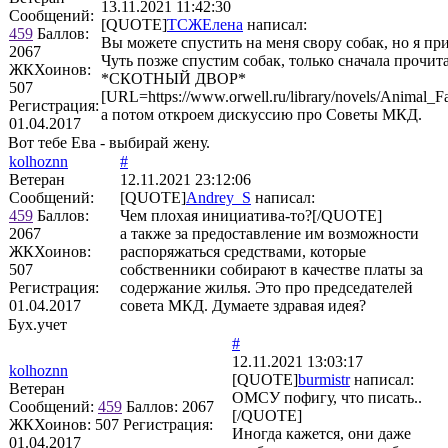
13.11.2021 11:42:30
Сообщений:
[QUOTE]
ТСЖЕлена
написал:
459
Баллов:
Вы можете спустить на меня свору собак, но я пр
2067
Чуть позже спустим собак, только сначала проч
ЖКХоинов:
*СКОТНЫЙ ДВОР*
507
[URL=https://www.orwell.ru/library/novels/Animal_Far
Регистрация:
а потом откроем дискуссию про Советы МКД.
01.04.2017
Вот тебе Ева - выбирай жену.
kolhoznn
#
Ветеран
12.11.2021 23:12:06
Сообщений:
[QUOTE]
Andrey_S
написал:
459
Баллов:
Чем плохая инициатива-то?[/QUOTE]
2067
а также за предоставление им возможности
ЖКХоинов:
распоряжаться средствами, которые
507
собственники собирают в качестве платы за
Регистрация:
содержание жилья. Это про председателей
01.04.2017
совета МКД. Думаете здравая идея?
Бух.учет
#
12.11.2021 13:03:17
kolhoznn
[QUOTE]
burmistr
написал:
Ветеран
ОМСУ пофигу, что писать..
Сообщений:
459
Баллов:
2067
[/QUOTE]
ЖКХоинов: 507
Регистрация:
Иногда кажется, они даже
01.04.2017