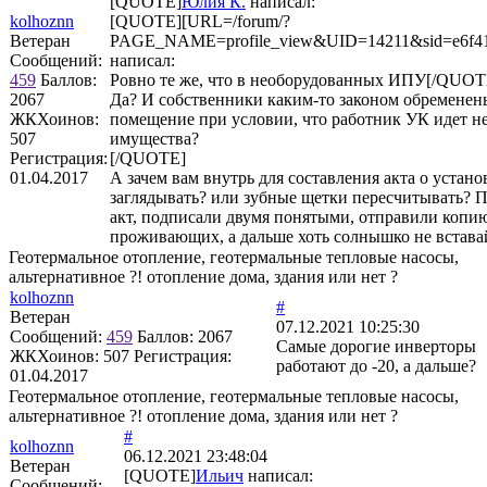
[QUOTE]
Юлия К.
написал:
kolhoznn
[QUOTE][URL=/forum/?
Ветеран
PAGE_NAME=profile_view&UID=14211&sid=e6f41b
Сообщений:
написал:
459
Баллов:
Ровно те же, что в необорудованных ИПУ[/QUOT
2067
Да? И собственники каким-то законом обременен
ЖКХоинов:
помещение при условии, что работник УК идет н
507
имущества?
Регистрация:
[/QUOTE]
01.04.2017
А зачем вам внутрь для составления акта о уста
заглядывать? или зубные щетки пересчитывать? П
акт, подписали двумя понятыми, отправили копию
проживающих, а дальше хоть солнышко не встава
Геотермальное отопление, геотермальные тепловые насосы,
альтернативное ?! отопление дома, здания или нет ?
kolhoznn
#
Ветеран
07.12.2021 10:25:30
Сообщений:
459
Баллов:
2067
Самые дорогие инверторы
ЖКХоинов: 507
Регистрация:
работают до -20, а дальше?
01.04.2017
Геотермальное отопление, геотермальные тепловые насосы,
альтернативное ?! отопление дома, здания или нет ?
#
kolhoznn
06.12.2021 23:48:04
Ветеран
[QUOTE]
Ильич
написал:
Сообщений: