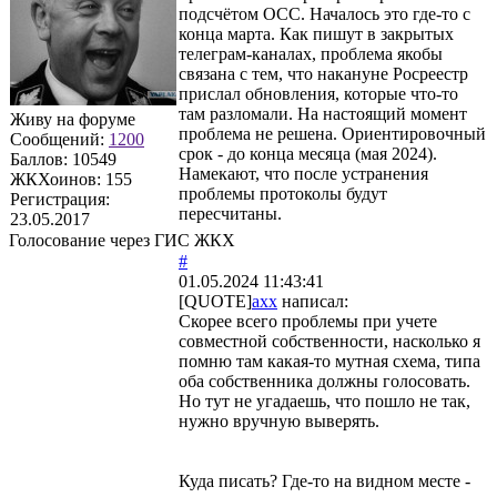
подсчётом ОСС. Началось это где-то с
конца марта. Как пишут в закрытых
телеграм-каналах, проблема якобы
связана с тем, что накануне Росреестр
прислал обновления, которые что-то
там разломали. На настоящий момент
Живу на форуме
проблема не решена. Ориентировочный
Сообщений:
1200
срок - до конца месяца (мая 2024).
Баллов:
10549
Намекают, что после устранения
ЖКХоинов: 155
проблемы протоколы будут
Регистрация:
пересчитаны.
23.05.2017
Голосование через ГИС ЖКХ
#
01.05.2024 11:43:41
[QUOTE]
axx
написал:
Скорее всего проблемы при учете
совместной собственности, насколько я
помню там какая-то мутная схема, типа
оба собственника должны голосовать.
Но тут не угадаешь, что пошло не так,
нужно вручную выверять.
Куда писать? Где-то на видном месте -