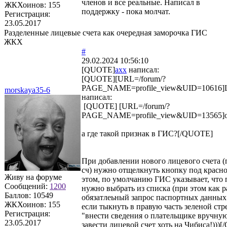
членов и все реальные. Написал в
ЖКХоинов: 155
поддержку - пока молчат.
Регистрация:
23.05.2017
Разделенные лицевые счета как очередная заморочка ГИС
ЖКХ
#
29.02.2024 10:56:10
[QUOTE]
axx
написал:
[QUOTE][URL=/forum/?
PAGE_NAME=profile_view&UID=10616]
morskaya35-6
написал:
[QUOTE] [URL=/forum/?
PAGE_NAME=profile_view&UID=13565]od
а где такой признак в ГИС?[/QUOTE]
При добавлении нового лицевого счета (
сч) нужно отщелкнуть кнопку под красно
Живу на форуме
этом, по умолчанию ГИС указывает, что
Сообщений:
1200
нужно выбрать из списка (при этом как р
Баллов:
10549
обязатлеьный запрос паспортных данны
ЖКХоинов: 155
если тыкнуть в правую часть зеленой стре
Регистрация:
"внести сведения о плательщике вручную
23.05.2017
завести лицевой счет хоть на Чибиса!)))