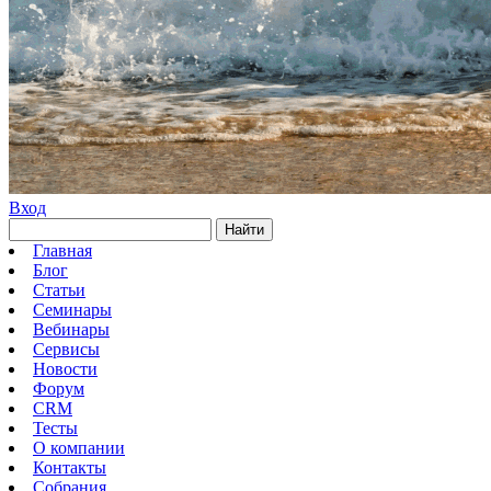
Вход
Найти
Главная
Блог
Статьи
Семинары
Вебинары
Сервисы
Новости
Форум
CRM
Тесты
О компании
Контакты
Собрания