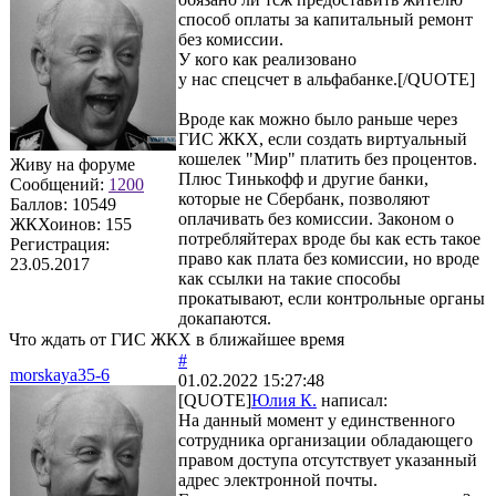
способ оплаты за капитальный ремонт
без комиссии.
У кого как реализовано
у нас спецсчет в альфабанке.[/QUOTE]
Вроде как можно было раньше через
ГИС ЖКХ, если создать виртуальный
кошелек "Мир" платить без процентов.
Живу на форуме
Плюс Тинькофф и другие банки,
Сообщений:
1200
которые не Сбербанк, позволяют
Баллов:
10549
оплачивать без комиссии. Законом о
ЖКХоинов: 155
потребляйтерах вроде бы как есть такое
Регистрация:
право как плата без комиссии, но вроде
23.05.2017
как ссылки на такие способы
прокатывают, если контрольные органы
докапаются.
Что ждать от ГИС ЖКХ в ближайшее время
#
morskaya35-6
01.02.2022 15:27:48
[QUOTE]
Юлия К.
написал:
На данный момент у единственного
сотрудника организации обладающего
правом доступа отсутствует указанный
адрес электронной почты.