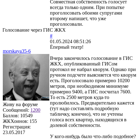
Совместная собственность голосует
всегда только одним. При попытке
проголосовать обоими супругами
второму напишет, что уже
проголосовали.
Голосование через ГИС ЖКХ
#
01.05.2024 08:51:26
Ёперный театр!
morskaya35-6
Вчера закончилось голосование в ГИС
ЖКХ, опубликованный ГИСом
протокол не набрал кворум. Однако при
ручном подсчете выясняется что кворум
есть. Проголосовало примерно 10200
метров, при необходимом минимуме
примерно 9400, а ГИС посчитал 7600.
То есть 2500 метров куда-то
пролюбилось. Предварительно кажется
Живу на форуме
(тут надо составлять подробную
Сообщений:
1200
табличку, конечно), что не учтены
Баллов:
10549
голоса всех квартир, находящихся в
ЖКХоинов: 155
долевой собственности.
Регистрация:
23.05.2017
У кого-нибудь было что-либо подобное?