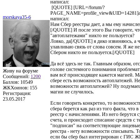
написал:
[QUOTE] [URL=/forum/?
PAGE_NAME=profile_view&UID=14281]a
morskaya35-6
написал:
Нам Сбер реестры дает, а мы ему начислен
[/QUOTE] И после этого Вы говорите, чт
"автоплатежами" никто не пользуется?
Ловко, да[/QUOTE] я дико извиняюсь, а ч
улавливаю связь от слова совсем. Я же н
Сбером никто не пользуется.[/QUOTE]
Да всё здесь не так. Главным образом, отс
голове системного понимания проблемати
Живу на форуме
вам всё происходящее кажется магией. Ма
Сообщений:
1200
сбере есть возможность автоплатежей. Не
Баллов:
10549
возможности автоплатежей? Ну подумаешь
ЖКХоинов: 155
магии не случилось.
Регистрация:
23.05.2017
Если говорить конкретно, то возможност
сбера берется как раз из того факта, что 
реестр с начислениями. Из него берутся
счета, и происходит списание средств с те
"подписан" на соответствующие лицевые 
реестра - нету возможности списывать. То
если бы сбер был интегрирован с ГИС Ж