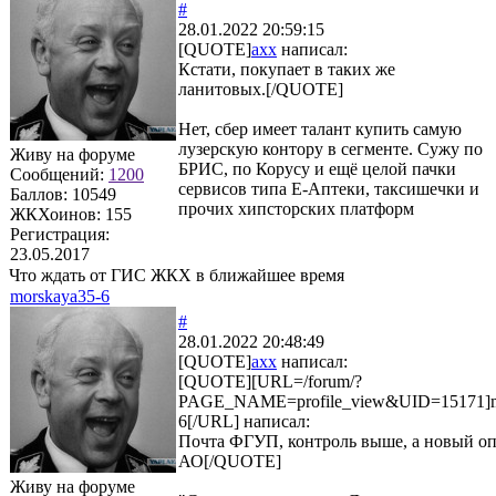
#
28.01.2022 20:59:15
[QUOTE]
axx
написал:
Кстати, покупает в таких же
ланитовых.[/QUOTE]
Нет, сбер имеет талант купить самую
лузерскую контору в сегменте. Сужу по
Живу на форуме
БРИС, по Корусу и ещё целой пачки
Сообщений:
1200
сервисов типа Е-Аптеки, таксишечки и
Баллов:
10549
прочих хипсторских платформ
ЖКХоинов: 155
Регистрация:
23.05.2017
Что ждать от ГИС ЖКХ в ближайшее время
morskaya35-6
#
28.01.2022 20:48:49
[QUOTE]
axx
написал:
[QUOTE][URL=/forum/?
PAGE_NAME=profile_view&UID=15171]m
6[/URL] написал:
Почта ФГУП, контроль выше, а новый оп
АО[/QUOTE]
Живу на форуме