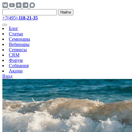
Найти
+7(495)
118-21-35
Блог
Статьи
Семинары
Вебинары
Сервисы
CRM
Форум
Собрания
Акции
Вход