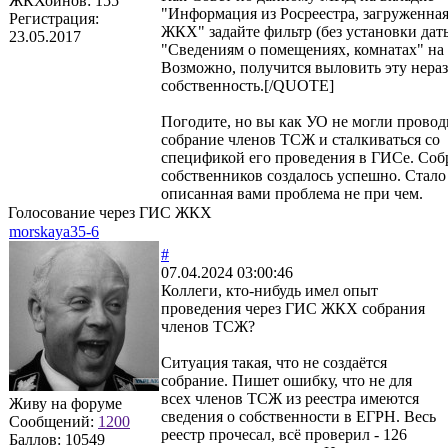
ЖКХоинов: 155
"Информация из Росреестра, загруженна
Регистрация:
ЖКХ" задайте фильтр (без установки дат
23.05.2017
"Сведениям о помещениях, комнатах" на 
Возможно, получится выловить эту нер
собственность.[/QUOTE]
Погодите, но вы как УО не могли провод
собрание членов ТСЖ и сталкиваться со
спецификой его проведения в ГИСе. Соб
собственников создалось успешно. Стало
описанная вами проблема не при чем.
Голосование через ГИС ЖКХ
morskaya35-6
#
07.04.2024 03:00:46
Коллеги, кто-нибудь имел опыт
проведения через ГИС ЖКХ собрания
членов ТСЖ?
Ситуация такая, что не создаётся
собрание. Пишет ошибку, что не для
всех членов ТСЖ из реестра имеются
Живу на форуме
сведения о собственности в ЕГРН. Весь
Сообщений:
1200
реестр прочесал, всё проверил - 126
Баллов:
10549