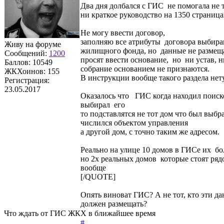
Два дня долбался с ГИС не помогала не
ни краткое руководство на 1350 страница
Не могу ввести договор,
заполняю все атрибуты договора выбира
Живу на форуме
жилищного фонда, но данные не размещ
Сообщений:
1200
просят ввести основание, но ни устав, 
Баллов:
10549
собрание основанием не признаются.
ЖКХоинов: 155
В инструкции вообще такого раздела нету
Регистрация:
23.05.2017
Оказалось что ГИС когда находил поис
выбирал его
то подставлятся не тот дом что был выб
числился объектом управления
а другой дом, с точно таким же адресом.
Реально на улице 10 домов в ГИСе их бо
но 2х реальных домов которые стоят ряд
вообще
[/QUOTE]
Опять виноват ГИС? А не тот, кто эти д
должен размещать?
Что ждать от ГИС ЖКХ в ближайшее время
#