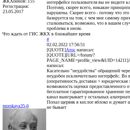
ЖКХоинов: 155
интерфейсе пользователя вы не видите к
Регистрация:
Поэтому, скорее всего, никакие принцип
23.05.2017
нарушены. Скорее всего - потому что это
базируется на том, с чем мне самому при
сталкиваться, возможно, что в вашем слу
проблема в ином.
Что ждать от ГИС ЖКХ в ближайшее время
#
02.02.2022 17:56:51
[QUOTE]
Атос
написал:
[QUOTE][URL=/forum/?
PAGE_NAME=profile_view&UID=14211]A
написал:
Касательно "неудобства" обращений чер
неудобен исключительно интерфейс. Во 
(оперативность доставки + юридическая 
возможность оценки предоставленного о
бесплатное гарантированное хранение пе
канал выигрывает у остальных альтернат
Попал щервяк в кислое яблоко и думает 
morskaya35-6
не бывает