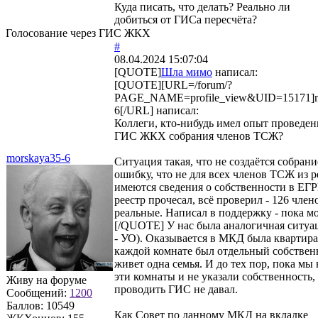
Куда писать, что делать? Реально ли
добиться от ГИСа пересчёта?
Голосование через ГИС ЖКХ
#
08.04.2024 15:07:04
[QUOTE]
Шла мимо
написал:
[QUOTE][URL=/forum/?
PAGE_NAME=profile_view&UID=15171]m
6[/URL] написал:
Коллеги, кто-нибудь имел опыт проведен
ГИС ЖКХ собрания членов ТСЖ?
morskaya35-6
Ситуация такая, что не создаётся собран
ошибку, что не для всех членов ТСЖ из р
имеются сведения о собственности в ЕГР
реестр прочесал, всё проверил - 126 член
реальные. Написал в поддержку - пока мо
[/QUOTE] У нас была аналогичная ситуа
- УО). Оказывается в МКД была квартира,
каждой комнате был отдельный собственн
живет одна семья. И до тех пор, пока мы 
эти комнаты и не указали собственность,
Живу на форуме
проводить ГИС не давал.
Сообщений:
1200
Баллов:
10549
Как Совет по данному МКД на вкладке