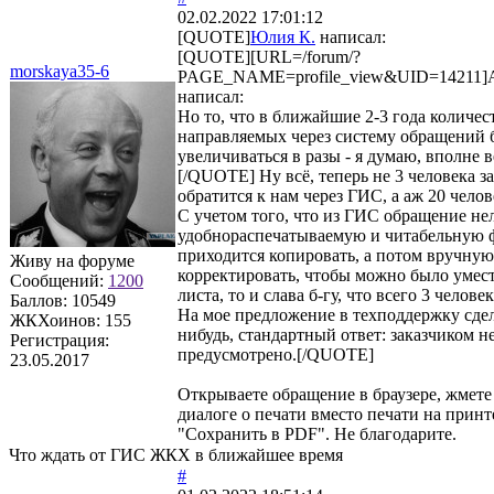
02.02.2022 17:01:12
[QUOTE]
Юлия К.
написал:
[QUOTE][URL=/forum/?
morskaya35-6
PAGE_NAME=profile_view&UID=14211]A
написал:
Но то, что в ближайшие 2-3 года количес
направляемых через систему обращений 
увеличиваться в разы - я думаю, вполне в
[/QUOTE] Ну всё, теперь не 3 человека за
обратится к нам через ГИС, а аж 20 челове
С учетом того, что из ГИС обращение нел
удобнораспечатываемую и читабельную 
приходится копировать, а потом вручную
Живу на форуме
корректировать, чтобы можно было умест
Сообщений:
1200
листа, то и слава б-гу, что всего 3 человек
Баллов:
10549
На мое предложение в техподдержку сдел
ЖКХоинов: 155
нибудь, стандартный ответ: заказчиком н
Регистрация:
предусмотрено.[/QUOTE]
23.05.2017
Открываете обращение в браузере, жмете C
диалоге о печати вместо печати на прин
"Сохранить в PDF". Не благодарите.
Что ждать от ГИС ЖКХ в ближайшее время
#