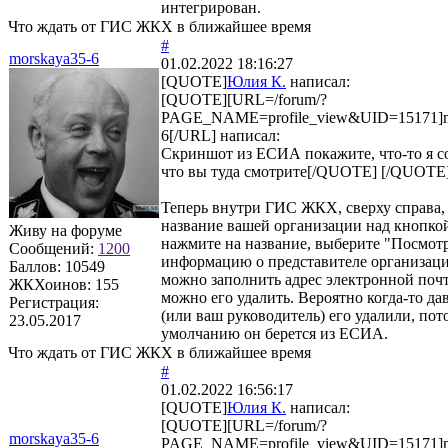
интегрирован.
Что ждать от ГИС ЖКХ в ближайшее время
#
morskaya35-6
01.02.2022 18:16:27
[QUOTE]
Юлия К.
написал:
[QUOTE][URL=/forum/?
PAGE_NAME=profile_view&UID=15171]m
6[/URL] написал:
Скриншот из ЕСИА покажите, что-то я с
что вы туда смотрите[/QUOTE] [/QUOTE
Теперь внутри ГИС ЖКХ, сверху справа, 
название вашей организации над кнопко
Живу на форуме
нажмите на название, выберите "Посмот
Сообщений:
1200
информацию о представителе организаци
Баллов:
10549
можно заполнить адрес электронной поч
ЖКХоинов: 155
можно его удалить. Вероятно когда-то да
Регистрация:
(или ваш руководитель) его удалили, пот
23.05.2017
умолчанию он берется из ЕСИА.
Что ждать от ГИС ЖКХ в ближайшее время
#
01.02.2022 16:56:17
[QUOTE]
Юлия К.
написал:
[QUOTE][URL=/forum/?
morskaya35-6
PAGE_NAME=profile_view&UID=15171]m