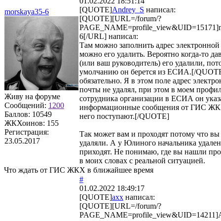
01.02.2022 18:51:14
[QUOTE]
Andrey_S
написал:
morskaya35-6
[QUOTE][URL=/forum/?
PAGE_NAME=profile_view&UID=15171]m
6[/URL] написал:
Там можно заполнить адрес электронной
можно его удалить. Вероятно когда-то да
(или ваш руководитель) его удалили, пот
умолчанию он берется из ЕСИА.[/QUOTE
обязательно. Я в этом поле адрес электр
почты не удалял, при этом в моем профи
Живу на форуме
сотрудника организации в ЕСИА он указ
Сообщений:
1200
информационные сообщения от ГИС ЖК
Баллов:
10549
него поступают.[/QUOTE]
ЖКХоинов: 155
Регистрация:
Так может вам и проходят потому что в
23.05.2017
удаляли. А у Юлиного начальника удален
приходят. Не понимаю, где вы нашли пр
в моих словах с реальной ситуацией.
Что ждать от ГИС ЖКХ в ближайшее время
#
01.02.2022 18:49:17
[QUOTE]
axx
написал:
[QUOTE][URL=/forum/?
PAGE_NAME=profile_view&UID=14211]A