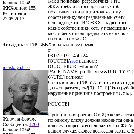
Как я понимаю, разработчики ГИС
Баллов:
10549
ЖКХ требуют этого для того, чтобы
ЖКХоинов: 155
показывать квитанции только тому
Регистрация:
собственнику чей разделенный счёт?
23.05.2017
Очевидно, что ГИС ЖКХ в курсе того,
какие собственники есть у помещения -
могли бы хотя бы предлагать на выбор
из списка по ФИО....
Что ждать от ГИС ЖКХ в ближайшее время
#
03.02.2022 14:45:24
[QUOTE]
Атос
написал:
[QUOTE][URL=/forum/?
morskaya35-6
PAGE_NAME=profile_view&UID=15171]m
6[/URL] написал:
Опять виноват ГИС? А не тот, кто эти д
должен размещать?[/QUOTE] Это грубей
нарушение принципа построения СУБД.
[/QUOTE]
Принцип построения СУБД заключается в
Живу на форуме
по одному ключу должна находится одна 
Сообщений:
1200
ключем, скорее всего, является код ФИАС
Баллов:
10549
вашем случае, скорее всего, два разных. 