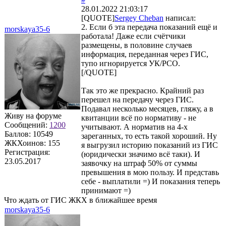
28.01.2022 21:03:17
[QUOTE]
Sergey Cheban
написал:
2. Если б эта передача показаний ещё и
morskaya35-6
работала! Даже если счётчики
размещены, в половине случаев
информация, переданная через ГИС,
тупо игнорируется УК/РСО.
[/QUOTE]
Так это же прекрасно. Крайний раз
перешел на передачу через ГИС.
Подавал несколько месяцев, гляжу, а в
Живу на форуме
квитанции всё по нормативу - не
Сообщений:
1200
учитывают. А норматив на 4-х
Баллов:
10549
зареганных, то есть такой хороший. Ну
ЖКХоинов: 155
я выгрузил историю показаний из ГИС
Регистрация:
(юридически значимо всё таки). И
23.05.2017
заявочку на штраф 50% от суммы
превышения в мою пользу. И представь
себе - выплатили =) И показания теперь
принимают =)
Что ждать от ГИС ЖКХ в ближайшее время
morskaya35-6