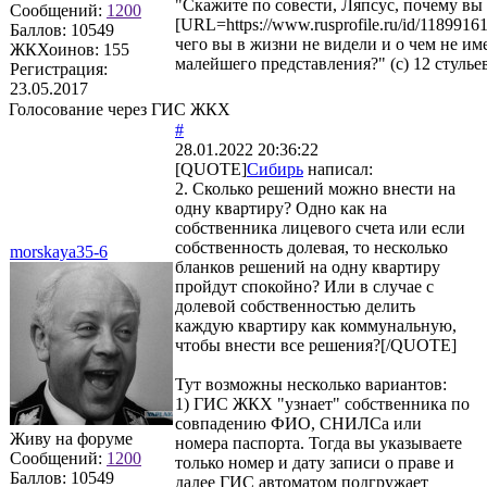
"Скажите по совести, Ляпсус, почему вы
Сообщений:
1200
[URL=https://www.rusprofile.ru/id/1189916
Баллов:
10549
чего вы в жизни не видели и о чем не им
ЖКХоинов: 155
малейшего представления?" (с) 12 стульев
Регистрация:
23.05.2017
Голосование через ГИС ЖКХ
#
28.01.2022 20:36:22
[QUOTE]
Сибирь
написал:
2. Сколько решений можно внести на
одну квартиру? Одно как на
собственника лицевого счета или если
собственность долевая, то несколько
morskaya35-6
бланков решений на одну квартиру
пройдут спокойно? Или в случае с
долевой собственностью делить
каждую квартиру как коммунальную,
чтобы внести все решения?[/QUOTE]
Тут возможны несколько вариантов:
1) ГИС ЖКХ "узнает" собственника по
совпадению ФИО, СНИЛСа или
Живу на форуме
номера паспорта. Тогда вы указываете
Сообщений:
1200
только номер и дату записи о праве и
Баллов:
10549
далее ГИС автоматом подгружает