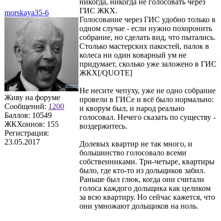
никогда, никогда не голосовать через
ГИС ЖКХ.
morskaya35-6
Голосование через ГИС удобно только в
одном случае - если нужно похоронить
собрание, но сделать вид, что пытались.
Столько мастерских пакостей, палок в
колеса ни один коварный ум не
придумает, сколько уже заложено в ГИС
ЖКХ[/QUOTE]
Не несите чепуху, уже не одно собрание
Живу на форуме
провели в ГИСе и всё было нормально:
Сообщений:
1200
и кворум был, и народ реально
Баллов:
10549
голосовал. Нечего сказать по существу -
ЖКХоинов: 155
воздержитесь.
Регистрация:
23.05.2017
Долевых квартир не так много, и
большинство голосовало всеми
собственниками. Три-четыре, квартиры
было, где кто-то из дольщиков забил.
Раньше был глюк, когда они считали
голоса каждого дольщика как целиком
за всю квартиру. Но сейчас кажется, что
они умножают дольщиков на ноль.