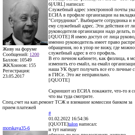
6[/URL] написал:
Служебный адрес электронной почты ука
ЕСИА в профиле организации на вкладк
"Сотрудники". Выбираете сотрудника и н
ему служебный адрес. Эти действия от л
руководителя организации надо делать, п
[/QUOTE] Я имею доступ от лица руково
именно руководитель имеет право распре
обращения, но в упор не вижу, где можно
Живу на форуме
служебный адрес в его профиль.
Сообщений:
1200
В его личном кабинете, как физлица, я м
Баллов:
10549
изменить его емайл, на емайл организаци
ЖКХоинов: 155
наша УК будет получать все его личные 
Регистрация:
в ГИСе. Это же неправильно.
23.05.2017
[/QUOTE]
Скриншот из ЕСИА покажите, что-то я с
что вы туда смотрите.
Спец.счет на кап.ремонт ТСЖ и взимание комиссии банком за
прием платежей
#
01.02.2022 16:54:36
[QUOTE]
talon
написал:
morskaya35-6
и тут напишу
обязано ли тсж предоставить жителю