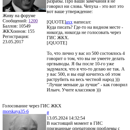
разрабы. Про ваши замечания я не
говорил ни слова. Чепуха - это вот это
вот ваше утверждение:
Живу на форуме
Сообщений:
1200
[QUOTE]
axx
написал:
Баллов:
10549
Куда писать? Где-то на видном месте -
ЖКХоинов: 155
никогда, никогда не голосовать через
Регистрация:
ГИС ЖКХ.
23.05.2017
[/QUOTE]
То, что лично у вас из 500 состоялось 4
говорит о том, что вы не умеете делать
оргвыводы. Я бы после 10-го уже
задумался, что я что-то делаю не так. А
у вас 500, и вы ещё кичитесь об этом
раструбить на весь честной народ )))
"Лучше меньше да лучше" - как говорил
Ильич. Учите классиков )))
Голосование через ГИС ЖКХ
morskaya35-6
#
13.05.2024 14:32:54
В настоящий момент в ГИС
признанные оператором проблемы с