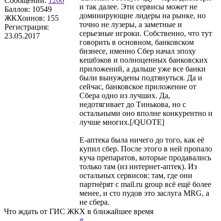
Сообщений:
1200
и так далее. Эти сервисы может не
Баллов:
10549
доминирующие лидеры на рынке, но
ЖКХоинов: 155
точно не лузеры, а заметные и
Регистрация:
серьезные игроки. Собственно, что тут
23.05.2017
говорить в основном, банковском
бизнесе, именно Сбер начал эпоху
кешбэков и полноценных банковских
приложений, а дальше уже все банки
были вынуждены подтянуться. Да и
сейчас, банковское приложение от
Сбера одно из лучших. Да,
недотягивает до Тинькова, но с
остальными оно вполне конкурентно и
лучше многих.[/QUOTE]
Е-аптека была ничего до того, как её
купил сбер. После этого в ней пропало
куча препаратов, которые продавались
только там (из интернет-аптек). Из
остальных сервисов: там, где они
партнёрят с mail.ru group всё ещё более
менее, и сто пудов это заслуга MRG, а
не сбера.
Что ждать от ГИС ЖКХ в ближайшее время
#