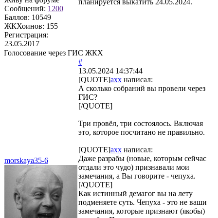
планируется выкатить 24.05.2024.
Сообщений:
1200
Баллов:
10549
ЖКХоинов: 155
Регистрация:
23.05.2017
Голосование через ГИС ЖКХ
#
13.05.2024 14:37:44
[QUOTE]
axx
написал:
А сколько собраний вы провели через
ГИС?
[/QUOTE]
Три провёл, три состоялось. Включая
это, которое посчитано не правильно.
[QUOTE]
axx
написал:
Даже разрабы (новые, которым сейчас
morskaya35-6
отдали это чудо) признавали мои
замечания, а Вы говорите - чепуха.
[/QUOTE]
Как истинный демагог вы на лету
подменяете суть. Чепуха - это не ваши
замечания, которые признают (якобы)