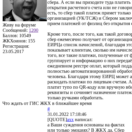
сбера. А если вы приходите туда платить 
открытия расчетного счета или не говорит
есть, то сбер такой платеж примет тольк
организацией (УК/ТСЖ) и Сбером заключ
прием платежей от физлиц без открытия 
Живу на форуме
Сообщений:
1200
Кроме того, после того, как такой догово
Баллов:
10549
сбер ежемесячно получает от организации
ЖКХоинов: 155
ЕИРЦа список начислений, благодаря эт
Регистрация:
показывает клиентам, сколько им начисл
23.05.2017
того, все такие платежи, полученные от ф
группирует и информацию о них передаё
ежедневном реестре оплат, который подд
полностью автоматизиированной обработ
человека. Благодаря этому ЕИРЦ может 
раскидать платежи по лицевым счетам. А
платит тупо по QR-коду или вручную вб
реквизиты и сочиняет назначение платеж
только ручками обработать.
Что ждать от ГИС ЖКХ в ближайшее время
#
31.01.2022 17:18:46
[QUOTE]
axx
написал:
а Ваши суждения основаны на фактах
или только эмоциях? В ЖКХ да, Сбер