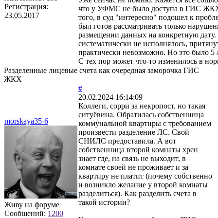
Регистрация:
что у УФМС не было доступа в ГИС ЖК
23.05.2017
того, в суд "интересно" подошел к пробле
был готов рассматривать только нарушен
размещении данных на конкретную дату. 
систематически не исполнялось, притяну
практически невозможно. Но это было 5 л
С тех пор может что-то изменилось в но
Разделенные лицевые счета как очередная заморочка ГИС
ЖКХ
#
20.02.2024 16:14:09
Коллеги, сорри за некропост, но такая
ситуёвина. Обратилась собственница
morskaya35-6
коммунальной квартиры с требованием
произвести разделение ЛС. Свой
СНИЛС предоставила. А вот
собственница второй комнаты хрен
знает где, на связь не выходит, в
комнате своей не проживает и за
квартиру не платит (почему собственно
и возникло желание у второй комнаты
разделиться). Как разделить счета в
такой истории?
Живу на форуме
Сообщений:
1200