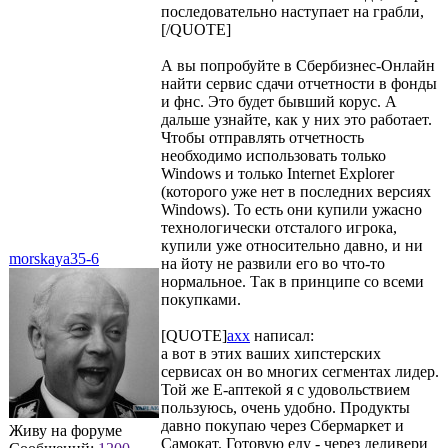
последовательно наступает на грабли,
[/QUOTE]
А вы попробуйте в Сбербизнес-Онлайн
найти сервис сдачи отчетности в фонды
и фнс. Это будет бывший корус. А
дальше узнайте, как у них это работает.
Чтобы отправлять отчетность
необходимо использовать только
Windows и только Internet Explorer
(которого уже нет в последних версиях
Windows). То есть они купили ужасно
технологически отсталого игрока,
купили уже относительно давно, и ни
morskaya35-6
на йоту не развили его во что-то
нормальное. Так в принципе со всеми
покупками.
[QUOTE]
axx
написал:
а вот в этих ваших хипстерских
сервисах он во многих сегментах лидер.
Той же Е-аптекой я с удовольствием
пользуюсь, очень удобно. Продукты
давно покупаю через Сбермаркет и
Живу на форуме
Самокат. Готовую еду - через деливери