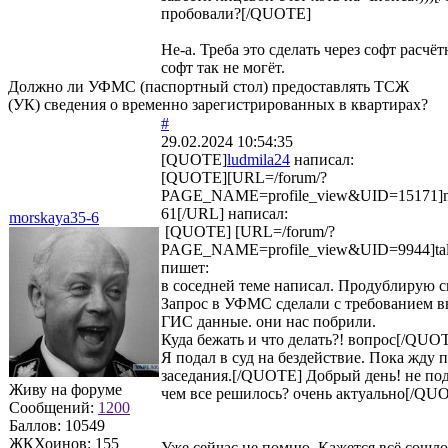
пробовали?[/QUOTE]
Не-а. Треба это сделать через софт расчёт
софт так не могёт.
Должно ли УФМС (паспортный стол) предоставлять ТСЖ
(УК) сведения о временно зарегистрированных в квартирах?
#
29.02.2024 10:54:35
[QUOTE]
ludmila24
написал:
[QUOTE][URL=/forum/?
PAGE_NAME=profile_view&UID=15171]m
61[/URL] написал:
morskaya35-6
[QUOTE] [URL=/forum/?
PAGE_NAME=profile_view&UID=9944]tal
пишет:
в соседней теме написал. Продублирую с
Запрос в УФМС сделали с требованием в
ГИС данные. они нас побрили.
Куда бежать и что делать?! вопрос[/QUO
Я подал в суд на бездействие. Пока жду 
заседания.[/QUOTE] Добрый день! не под
Живу на форуме
чем все решилось? очень актуально[/QU
Сообщений:
1200
Баллов:
10549
ЖКХоинов: 155
Уже сейчас не помню. Кажется всё сошло