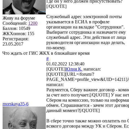
Где он у него должен присутствовать?
[/QUOTE]
Служебный адрес электронной почты
Живу на форуме
указывается в ЕСИА в профиле
Сообщений:
1200
организации на вкладке "Сотрудники".
Баллов:
10549
Выбираете сотрудника и назначаете ему
ЖКХоинов: 155
служебный адрес. Эти действия от лица
Регистрация:
руководителя организации надо делать,
23.05.2017
по-моему.
Что ждать от ГИС ЖКХ в ближайшее время
#
01.02.2022 12:38:40
[QUOTE]
Юлия К.
написал:
[QUOTE][URL=/forum/?
PAGE_NAME=profile_view&UID=14211]A
написал:
Разумеется, Сберу важнее договор - ком
за счет него получает.[/QUOTE] У нас не
Сбером на комиссию, только на информ
morskaya35-6
обмен. Спрашивается - зачем этот догово
данный момент?[/QUOTE]
В сбере точно также можно оплатить по 
всякого договора между УК и Сбером. Е