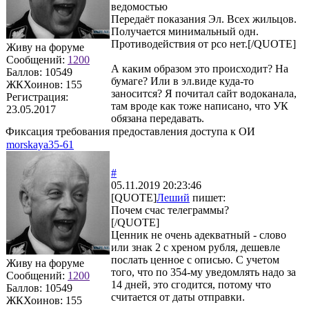
ведомостью
Передаёт показания Эл. Всех жильцов.
Получается минимальный одн.
Противодействия от рсо нет.[/QUOTE]
Живу на форуме
Сообщений:
1200
А каким образом это происходит? На
Баллов:
10549
бумаге? Или в эл.виде куда-то
ЖКХоинов: 155
заносится? Я почитал сайт водоканала,
Регистрация:
там вроде как тоже написано, что УК
23.05.2017
обязана передавать.
Фиксация требования предоставления доступа к ОИ
morskaya35-61
#
05.11.2019 20:23:46
[QUOTE]
Леший
пишет:
Почем счас телеграммы?
[/QUOTE]
Ценник не очень адекватный - слово
или знак 2 с хреном рубля, дешевле
послать ценное с описью. С учетом
Живу на форуме
того, что по 354-му уведомлять надо за
Сообщений:
1200
14 дней, это сгодится, потому что
Баллов:
10549
считается от даты отправки.
ЖКХоинов: 155