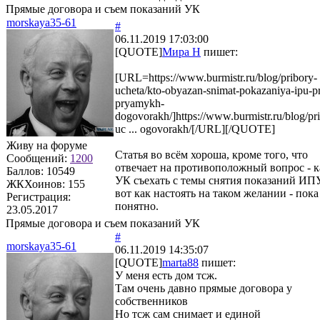
Прямые договора и съем показаний УК
morskaya35-61
#
06.11.2019 17:03:00
[QUOTE]
Мира Н
пишет:
[URL=https://www.burmistr.ru/blog/pribory-
ucheta/kto-obyazan-snimat-pokazaniya-ipu-pr
pryamykh-
dogovorakh/]https://www.burmistr.ru/blog/pr
uc ... ogovorakh/[/URL][/QUOTE]
Живу на форуме
Статья во всём хороша, кроме того, что
Сообщений:
1200
отвечает на противоположный вопрос - к
Баллов:
10549
УК съехать с темы снятия показаний ИПУ
ЖКХоинов: 155
вот как настоять на таком желании - пока
Регистрация:
понятно.
23.05.2017
Прямые договора и съем показаний УК
#
morskaya35-61
06.11.2019 14:35:07
[QUOTE]
marta88
пишет:
У меня есть дом тсж.
Там очень давно прямые договора у
собственников
Но тсж сам снимает и единой