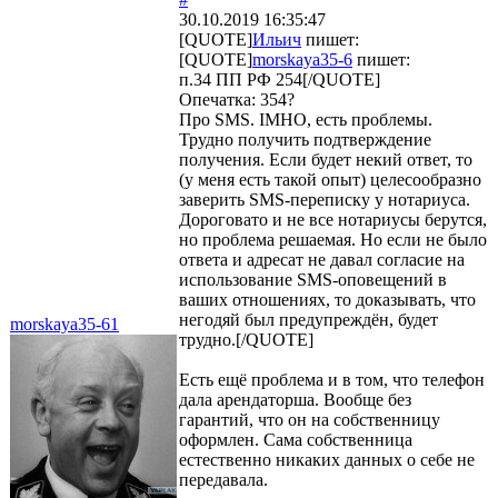
30.10.2019 16:35:47
[QUOTE]
Ильич
пишет:
[QUOTE]
morskaya35-6
пишет:
п.34 ПП РФ 254[/QUOTE]
Опечатка: 354?
Про SMS. IMHO, есть проблемы.
Трудно получить подтверждение
получения. Если будет некий ответ, то
(у меня есть такой опыт) целесообразно
заверить SMS-переписку у нотариуса.
Дороговато и не все нотариусы берутся,
но проблема решаемая. Но если не было
ответа и адресат не давал согласие на
использование SMS-оповещений в
ваших отношениях, то доказывать, что
негодяй был предупреждён, будет
morskaya35-61
трудно.[/QUOTE]
Есть ещё проблема и в том, что телефон
дала арендаторша. Вообще без
гарантий, что он на собственницу
оформлен. Сама собственница
естественно никаких данных о себе не
передавала.