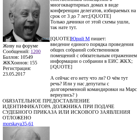
многоквартирных домах в виде
конференции делегатов, избираемых на
срок от 3 до 7 лет;[/QUOTE]
Только дачники от этой схемы ушли,
так нате тут.
[QUOTE]
Юрий М
пишет:
введение единого порядка проведения
Живу на форуме
общих собраний собственников
Сообщений:
1200
помещений с обязательным отражением
Баллов:
10549
информации о собрании в ЕИС ЖКХ;
ЖКХоинов: 155
[/QUOTE]
Регистрация:
23.05.2017
А сейчас его нету что ли? О чём тут
речь? Или у нас депутаты с
долговременной командировки на Марс
вернулись? )
ОБЯЗАТЕЛЬНОЕ ПРЕДОСТАВЛЕНИЕ
ИДЕНТИФИКАТОРА ДОЛЖНИКА ПРИ ПОДАЧЕ
СУДЕБНОГО ПРИКАЗА ИЛИ ИСКОВОГО ЗАЯВЛЕНИЯ
ОТЛОЖЕНО
morskaya35-61