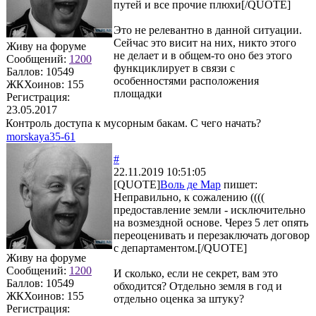
путей и все прочие плюхи[/QUOTE]
Это не релевантно в данной ситуации.
Сейчас это висит на них, никто этого
Живу на форуме
не делает и в общем-то оно без этого
Сообщений:
1200
функциклирует в связи с
Баллов:
10549
особенностями расположения
ЖКХоинов: 155
площадки
Регистрация:
23.05.2017
Контроль доступа к мусорным бакам. С чего начать?
morskaya35-61
#
22.11.2019 10:51:05
[QUOTE]
Воль де Мар
пишет:
Неправильно, к сожалению ((((
предоставление земли - исключительно
на возмездной основе. Через 5 лет опять
переоценивать и перезаключать договор
с департаментом.[/QUOTE]
Живу на форуме
Сообщений:
1200
И сколько, если не секрет, вам это
Баллов:
10549
обходится? Отдельно земля в год и
ЖКХоинов: 155
отдельно оценка за штуку?
Регистрация: