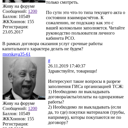
только смотреть.
Живу на форуме
Сообщений:
1200
По сути это что-то типа текущего акта о
Баллов:
10549
состоянии взаиморасчётов. К
ЖКХоинов: 155
сожалению, не подскажу как это с
Регистрация:
вашей колокольни заполняется. Читайте
23.05.2017
руководство пользователя личного
кабинета РСО.
В рамках договора оказания услуг срочные работы
капитального характера делать не будем?
morskaya35-61
#
26.11.2019 17:40:37
Здравствуйте, товарищи!
Интересуют такие вопросы в разрезе
заполнения ГИСа организацией ТСЖ:
1) Необходимо ли выкладывать
договора/акты/оплаты на одноразовые
работы?
Живу на форуме
2) Необходимо ли выкладывать (если
Сообщений:
1200
да, то где) покупки материалов (трубы,
Баллов:
10549
например), которы покупаются не по
ЖКХоинов: 155
договору?
Регистрация: