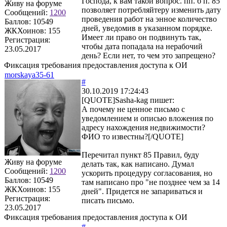
Господа, к вам такой вопрос. пп. б п. 85
Живу на форуме
позволяет потребляйтеру изменить дату
Сообщений:
1200
проведения работ на энное количество
Баллов:
10549
дней, уведомив в указанном порядке.
ЖКХоинов: 155
Имеет ли право он подвинуть так,
Регистрация:
чтобы дата попадала на нерабочий
23.05.2017
день? Если нет, то чем это запрещено?
Фиксация требования предоставления доступа к ОИ
morskaya35-61
#
30.10.2019 17:24:43
[QUOTE]
Sasha-kag
пишет:
А почему не ценное письмо с
уведомлением и описью вложения по
адресу нахождения недвижимости?
ФИО то известны?[/QUOTE]
Перечитал пункт 85 Правил, буду
Живу на форуме
делать так, как написано. Думал
Сообщений:
1200
ускорить процедуру согласования, но
Баллов:
10549
там написано про "не позднее чем за 14
ЖКХоинов: 155
дней". Придется не запариваться и
Регистрация:
писать письмо.
23.05.2017
Фиксация требования предоставления доступа к ОИ
#