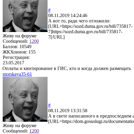
#
08.11.2019 14:24:46
А вот то, ради чего отложили:
[URL=https://sozd.duma.gov.ru/bill/735817-
7]https://sozd.duma.gov.ru/bill/735817-
Живу на форуме
7[/URL]
Сообщений:
1200
Баллов:
10549
ЖКХоинов: 155
Регистрация:
23.05.2017
Оплаты и квитирование в ГИС, кто и когда должен размещать
morskaya35-61
#
08.11.2019 13:31:58
А в свете написанного в предпоследнем а
[URL=https://dom.gosuslugi.ru/documentation
Живу на форуме
Сообщений:
1200