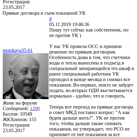
Регистрация:
23.05.2017
Прямые договора и съем показаний УК
#
05.11.2019 19:46:36
Пишу тут сейчас как собственник, но
не против УК )
У нас УК провела ОСС и приняли
morskaya35-61
решение по прямым договорам.
Особенность дома в том, что счетчики
воды и тепла вынесены в подъезд в
специальный запирающийся тех.шкаф и
ранее специальный работник УК
проходил в конце месяца и снимал все
показания. Во-первых, никто не забудет
подать, во-вторых ОДН высчитывается
нормально - удобно, что и говорить.
Живу на форуме
Теперь вот переход на прямые договора
Сообщений:
1200
и совет МКД поставил вопрос: "А как
Баллов:
10549
будем дальше жить?". УК не против
ЖКХоинов: 155
того, чтобы дальше также снимать
Регистрация:
показания, но утверждает, что РСО не
23.05.2017
принимет от неё показания за все