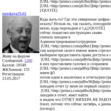
[URL=http://prntscr.com/pb3bni]http://prnts
[URL=http://prntscr.com/pb3bs1]http://prnt
[/QUOTE]
morskaya35-61
Куда жать-то? Где эти священные цифры
искать? Нельзя ли, так сказать, поподроб
меню, куда переходим и т.д.[/QUOTE]
сейчас пошагово инструкцию сваяю
сначала заходим в
Администрирование/сотрудники
[URL=http://prntscr.com/pd8ut1]http://prnt
там напротив своего имени жмем стрело
выбираем предоставить права доступа к 
Живу на форуме
[URL=http://prntscr.com/pd8vho]http://prn
Сообщений:
1200
в них проставляем галочки и сохраняем
Баллов:
10549
[URL=http://prntscr.com/pd8vp3]http://prnt
ЖКХоинов: 155
жмем ф5
Регистрация:
потом идем в аналитики и отчеты/реестр
23.05.2017
[URL=http://prntscr.com/pd8w96]http://prn
находим отчет (у меня он первый сверху)
[URL=http://prntscr.com/pd8wlk]http://prn
заходим в отчет. жмет найти
и видим что ОТЧЕТ НИХЕРА НЕ РАБО
блеат, потому что сейчас октябрь, а данны
(походу).