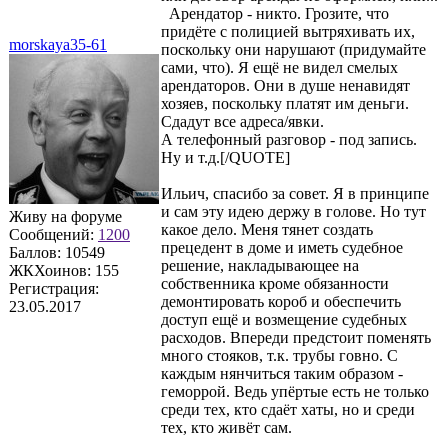
Арендатор - никто. Грозите, что
придёте с полицией вытряхивать их,
morskaya35-61
поскольку они нарушают (придумайте
сами, что). Я ещё не видел смелых
арендаторов. Они в душе ненавидят
хозяев, поскольку платят им деньги.
Сдадут все адреса/явки.
А телефонный разговор - под запись.
Ну и т.д.[/QUOTE]
Ильич, спасибо за совет. Я в принципе
и сам эту идею держу в голове. Но тут
Живу на форуме
какое дело. Меня тянет создать
Сообщений:
1200
прецедент в доме и иметь судебное
Баллов:
10549
решение, накладывающее на
ЖКХоинов: 155
собственника кроме обязанности
Регистрация:
демонтировать короб и обеспечить
23.05.2017
доступ ещё и возмещение судебных
расходов. Впереди предстоит поменять
много стояков, т.к. трубы говно. С
каждым нянчиться таким образом -
геморрой. Ведь упёртые есть не только
среди тех, кто сдаёт хаты, но и среди
тех, кто живёт сам.