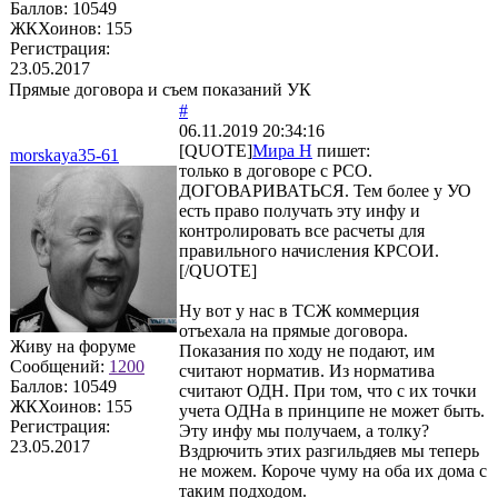
Баллов:
10549
ЖКХоинов: 155
Регистрация:
23.05.2017
Прямые договора и съем показаний УК
#
06.11.2019 20:34:16
[QUOTE]
Мира Н
пишет:
morskaya35-61
только в договоре с РСО.
ДОГОВАРИВАТЬСЯ. Тем более у УО
есть право получать эту инфу и
контролировать все расчеты для
правильного начисления КРСОИ.
[/QUOTE]
Ну вот у нас в ТСЖ коммерция
отъехала на прямые договора.
Живу на форуме
Показания по ходу не подают, им
Сообщений:
1200
считают норматив. Из норматива
Баллов:
10549
считают ОДН. При том, что с их точки
ЖКХоинов: 155
учета ОДНа в принципе не может быть.
Регистрация:
Эту инфу мы получаем, а толку?
23.05.2017
Вздрючить этих разгильдяев мы теперь
не можем. Короче чуму на оба их дома с
таким подходом.