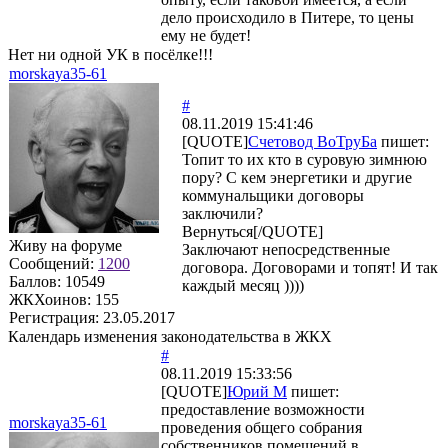
дело происходило в Питере, то цены
ему не будет!
Нет ни одной УК в посёлке!!!
morskaya35-61
#
08.11.2019 15:41:46
[QUOTE]
Счетовод ВоТруБа
пишет:
Топит то их кто в суровую зимнюю
пору? С кем энергетики и другие
коммунальщики договоры
заключили?
Вернуться[/QUOTE]
Живу на форуме
Заключают непосредственные
Сообщений:
1200
договора. Договорами и топят! И так
Баллов:
10549
каждый месяц ))))
ЖКХоинов: 155
Регистрация:
23.05.2017
Календарь изменения законодательства в ЖКХ
#
08.11.2019 15:33:56
[QUOTE]
Юрий М
пишет:
предоставление возможности
morskaya35-61
проведения общего собрания
собственников помещений в