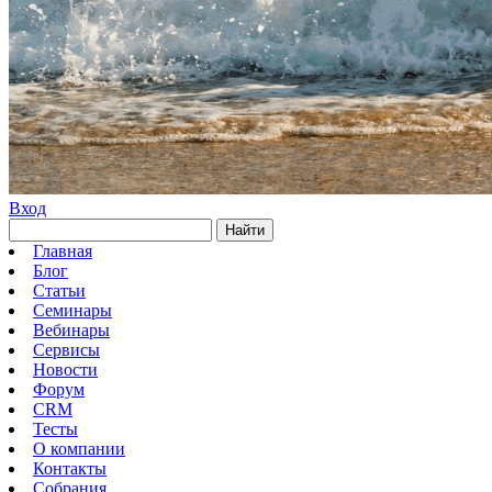
Вход
Найти
Главная
Блог
Статьи
Семинары
Вебинары
Сервисы
Новости
Форум
CRM
Тесты
О компании
Контакты
Собрания