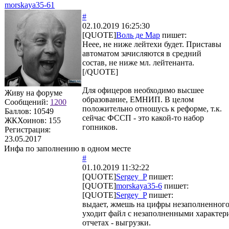
morskaya35-61
#
02.10.2019 16:25:30
[QUOTE]
Воль де Мар
пишет:
Неее, не ниже лейтехи будет. Приставы
автоматом зачисляются в средний
состав, не ниже мл. лейтенанта.
[/QUOTE]
Для офицеров необходимо высшее
Живу на форуме
образование, ЕМНИП. В целом
Сообщений:
1200
положительно отношусь к реформе, т.к.
Баллов:
10549
сейчас ФССП - это какой-то набор
ЖКХоинов: 155
гопников.
Регистрация:
23.05.2017
Инфа по заполнению в одном месте
#
01.10.2019 11:32:22
[QUOTE]
Sergey_P
пишет:
[QUOTE]
morskaya35-6
пишет:
[QUOTE]
Sergey_P
пишет:
выдает, жмешь на цифры незаполненного
уходит файл с незаполненными характер
отчетах - выгрузки.