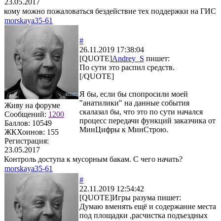
23.05.2017
кому можно пожаловаться бездействие тех поддержки на ГИС
morskaya35-61
#
26.11.2019 17:38:04
[QUOTE]
Andrey_S
пишет:
По сути это распил средств.
[/QUOTE]
Я бы, если бы спопросили моей
"анатилики" на данные события
Живу на форуме
скалазал бы, что это по сути начался
Сообщений:
1200
процесс передачи функций заказчика от
Баллов:
10549
МинЦифры к МинСтрою.
ЖКХоинов: 155
Регистрация:
23.05.2017
Контроль доступа к мусорным бакам. С чего начать?
morskaya35-61
#
22.11.2019 12:54:42
[QUOTE]
Игры разума
пишет:
Думаю вменять ещё и содержание места
под площадки ,расчистка подъездных