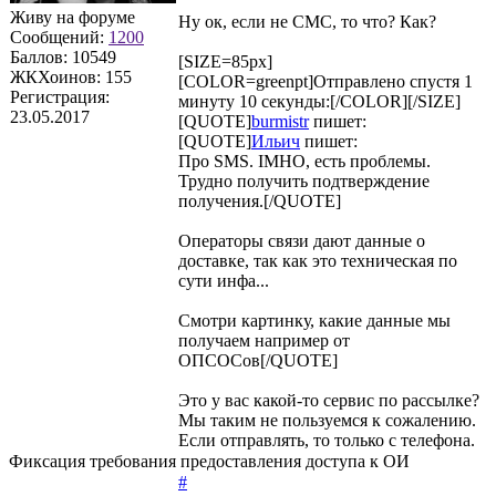
Живу на форуме
Ну ок, если не СМС, то что? Как?
Сообщений:
1200
Баллов:
10549
[SIZE=85px]
ЖКХоинов: 155
[COLOR=greenpt]Отправлено спустя 1
Регистрация:
минуту 10 секунды:[/COLOR][/SIZE]
23.05.2017
[QUOTE]
burmistr
пишет:
[QUOTE]
Ильич
пишет:
Про SMS. IMHO, есть проблемы.
Трудно получить подтверждение
получения.[/QUOTE]
Операторы связи дают данные о
доставке, так как это техническая по
сути инфа...
Смотри картинку, какие данные мы
получаем например от
ОПСОСов[/QUOTE]
Это у вас какой-то сервис по рассылке?
Мы таким не пользуемся к сожалению.
Если отправлять, то только с телефона.
Фиксация требования предоставления доступа к ОИ
#