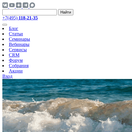
Найти
+7(495)
118-21-35
Блог
Статьи
Семинары
Вебинары
Сервисы
CRM
Форум
Собрания
Акции
Вход