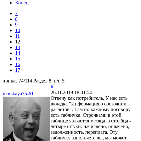
Конец
7
8
9
10
11
12
13
14
15
16
17
приказ 74/114 Раздел 8. п/п 5
#
26.11.2019 18:01:54
morskaya35-61
Отвечу как потребитель. У нас есть
вкладка "Информация о состоянии
расчётов". Там по каждому договору
есть табличка. Строчками в этой
таблице являются месяца, а столбца -
четыре штуки: начислено, оплачено,
задолженность, переплата. Эту
табличку заполняете вы, мы может