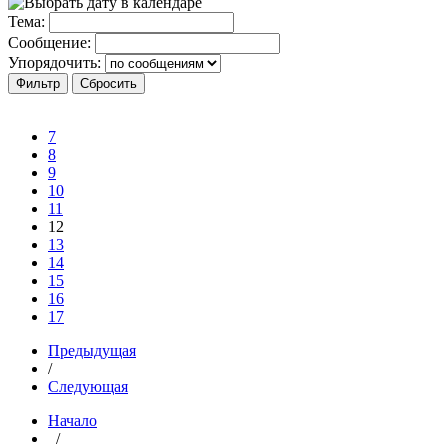
Тема:
Сообщение:
Упорядочить:
7
8
9
10
11
12
13
14
15
16
17
Предыдущая
/
Следующая
Начало
/