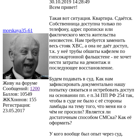
30.10.2019 14:28:49
Всем привет!
Такая вот ситуация. Квартира. Сдаётся.
Собственница доступна только по
телефону, адрес прописки или
morskaya35-61
фактического места жительства
неизвестен. Нам требуется заменить
весь стояк ХВС, а она не даёт доступ,
т.к. у неё трубы обшиты кафелем по
гипсокартонной фальшстене - не хочет
нести затраты на демонтаж и
последующее восстановление.
Будем подавать в суд. Как нам
Живу на форуме
зафиксировать документально нашу
Сообщений:
1200
попытку связаться и истребовать доступ
Баллов:
10549
на основании пп. е п.34 ПП РФ 254 так,
ЖКХоинов: 155
чтобы в суде не было с её стороны
Регистрация:
ламбады на тему того, что меня ни о
23.05.2017
чём не просили? Является ли
достаточным способом СМСка? Как её
оформить?
У кого вообще был опыт через суд,