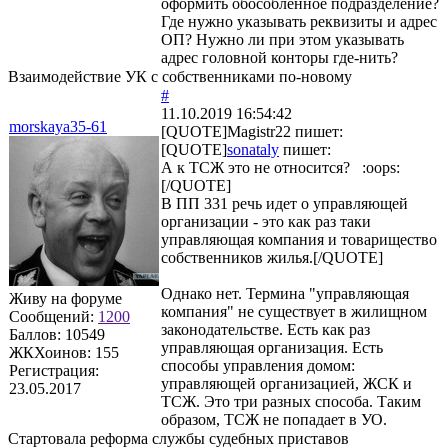
оформить обособленное подразделение?
Где нужно указывать реквизиты и адрес
ОП? Нужно ли при этом указывать
адрес головной конторы где-нить?
Взаимодействие УК с собственниками по-новому
#
11.10.2019 16:54:42
morskaya35-61
[QUOTE]
Magistr22
пишет:
[QUOTE]
sonataly
пишет:
А к ТСЖ это не относится? :oops:
[/QUOTE]
В ПП 331 речь идет о управляющей
организации - это как раз таки
управляющая компания и товарищество
собственников жилья.[/QUOTE]
Однако нет. Термина "управляющая
Живу на форуме
компания" не существует в жилищном
Сообщений:
1200
законодательстве. Есть как раз
Баллов:
10549
управляющая организация. Есть
ЖКХоинов: 155
способы управления домом:
Регистрация:
управляющей организацией, ЖСК и
23.05.2017
ТСЖ. Это три разных способа. Таким
образом, ТСЖ не попадает в УО.
Стартовала реформа службы судебных приставов