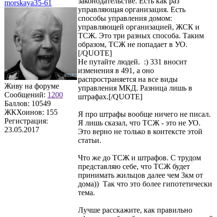
законодательстве. Есть как раз
morskaya35-61
управляющая организация. Есть
способы управления домом:
управляющей организацией, ЖСК и
ТСЖ. Это три разных способа. Таким
образом, ТСЖ не попадает в УО.
[/QUOTE]
Не путайте людей. :) 331 вносит
изменения в 491, а оно
распространяется на все виды
Живу на форуме
управления МКД. Разница лишь в
Сообщений:
1200
штрафах.[/QUOTE]
Баллов:
10549
ЖКХоинов: 155
Я про штрафы вообще ничего не писал.
Регистрация:
Я лишь сказал, что ТСЖ - это не УО.
23.05.2017
Это верно не только в контексте этой
статьи.
Что же до ТСЖ и штрафов. С трудом
представляю себе, что ТСЖ будет
принимать жильцов далее чем 3км от
дома)) Так что это более гипотетически
тема.
Лучше расскажите, как правильно