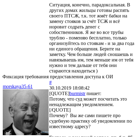
Ситуация, конечно, парадоксальная. В
других домах жильцы готовы распять
своего ПТСЖ, т.к. тот жмёт бабки на
замену стояков за счёт ТСЖ и всё
норовит содрать денег с
собоственников. Я же во все трубы
трублю - поменяю бесплатно, только
организуйтесь по стоякам - и за два года
ни единого обращения. Берите на
заметку. Чем больше людей сношаешь и
навязываешь им, тем меньше им от тебя
нужно и тем дальше от тебя они
стараются находиться )
Фиксация требования предоставления доступа к ОИ
#
morskaya35-61
30.10.2019 18:08:42
[QUOTE]
burmistr
пишет:
Потому, что суд может посчитать это
ненадлежащим уведомлением.
[/QUOTE]
Почему? Вы же сами пишете про
судебную практику об уведомлении по
известному адресу?