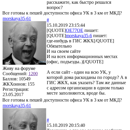
расскажите, как быстро решался
вопрос?
Все готовы к пешей доступности офиса УК в 3 км от МКД?
morskaya35-61
#
15.10.2019 23:15:44
[QUOTE]
OE77OE
пишет:
[QUOTE]
morskaya35-6
пишет:
где-нибудь в ГИС ЖКХ[/QUOTE]
Обязательно
И на своем сайте
И на всех информационных местах
(офис, подъезды..)[/QUOTE]
Живу на форуме
А если сайт - один на всю УК, у
Сообщений:
1200
которой дома раскиданы по городу? А в
Баллов:
10549
ГИС ЖКХ, как указать? Там же данные
ЖКХоинов: 155
с адресом организации в одном только
Регистрация:
месте заполняются, вроде бы.
23.05.2017
Все готовы к пешей доступности офиса УК в 3 км от МКД?
morskaya35-61
#
15.10.2019 20:15:40