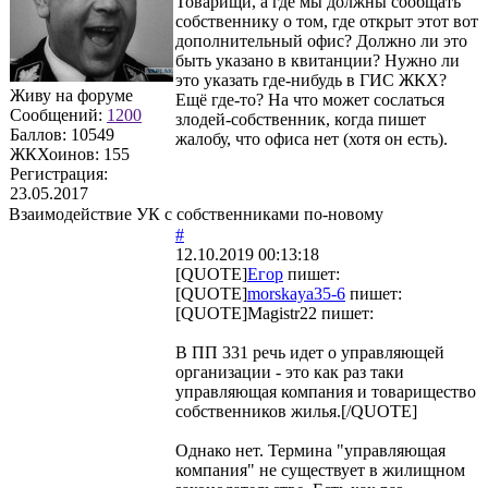
Товарищи, а где мы должны сообщать
собственнику о том, где открыт этот вот
дополнительный офис? Должно ли это
быть указано в квитанции? Нужно ли
это указать где-нибудь в ГИС ЖКХ?
Живу на форуме
Ещё где-то? На что может сослаться
Сообщений:
1200
злодей-собственник, когда пишет
Баллов:
10549
жалобу, что офиса нет (хотя он есть).
ЖКХоинов: 155
Регистрация:
23.05.2017
Взаимодействие УК с собственниками по-новому
#
12.10.2019 00:13:18
[QUOTE]
Егор
пишет:
[QUOTE]
morskaya35-6
пишет:
[QUOTE]
Magistr22
пишет:
В ПП 331 речь идет о управляющей
организации - это как раз таки
управляющая компания и товарищество
собственников жилья.[/QUOTE]
Однако нет. Термина "управляющая
компания" не существует в жилищном