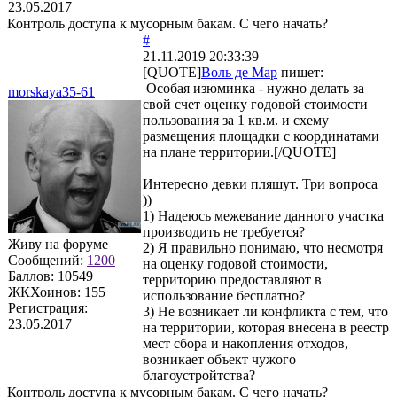
23.05.2017
Контроль доступа к мусорным бакам. С чего начать?
#
21.11.2019 20:33:39
[QUOTE]
Воль де Мар
пишет:
Особая изюминка - нужно делать за
morskaya35-61
свой счет оценку годовой стоимости
пользования за 1 кв.м. и схему
размещения площадки с координатами
на плане территории.[/QUOTE]
Интересно девки пляшут. Три вопроса
))
1) Надеюсь межевание данного участка
производить не требуется?
Живу на форуме
2) Я правильно понимаю, что несмотря
Сообщений:
1200
на оценку годовой стоимости,
Баллов:
10549
территорию предоставляют в
ЖКХоинов: 155
использование бесплатно?
Регистрация:
3) Не возникает ли конфликта с тем, что
23.05.2017
на территории, которая внесена в реестр
мест сбора и накопления отходов,
возникает объект чужого
благоустройтства?
Контроль доступа к мусорным бакам. С чего начать?