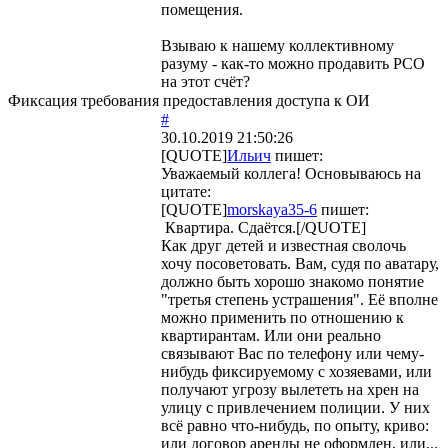
помещения.
Взываю к нашему коллективному
разуму - как-то можно продавить РСО
на этот счёт?
Фиксация требования предоставления доступа к ОИ
#
30.10.2019 21:50:26
[QUOTE]
Ильич
пишет:
Уважаемый коллега! Основываюсь на
цитате:
[QUOTE]
morskaya35-6
пишет:
Квартира. Сдаётся.[/QUOTE]
Как друг детей и известная сволочь
хочу посоветовать. Вам, судя по аватару,
должно быть хорошо знакомо понятие
"третья степень устрашения". Её вполне
можно применить по отношению к
квартирантам. Или они реально
связывают Вас по телефону или чему-
нибудь фиксируемому с хозяевами, или
получают угрозу вылететь на хрен на
улицу с привлечением полиции. У них
всё равно что-нибудь, по опыту, криво:
или договор аренды не оформлен, или...