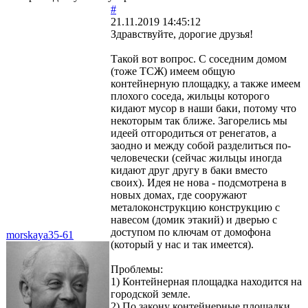
#
21.11.2019 14:45:12
Здравствуйте, дорогие друзья!
Такой вот вопрос. С соседним домом
(тоже ТСЖ) имеем общую
контейнерную площадку, а также имеем
плохого соседа, жильцы которого
кидают мусор в наши баки, потому что
некоторым так ближе. Загорелись мы
идеей отгородиться от ренегатов, а
заодно и между собой разделиться по-
человечески (сейчас жильцы иногда
кидают друг другу в баки вместо
своих). Идея не нова - подсмотрена в
новых домах, где сооружают
металоконструкцию конструкцию с
навесом (домик этакий) и дверью с
доступом по ключам от домофона
morskaya35-61
(который у нас и так имеется).
Проблемы:
1) Контейнерная площадка находится на
городской земле.
2) По закону контейнерные площадки