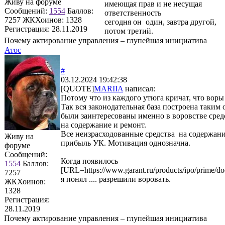
Живу на форуме
имеющая прав и не несущая
Сообщений:
1554
Баллов:
ответственность
7257
ЖКХоинов: 1328
сегодня он один, завтра другой,
Регистрация:
28.11.2019
потом третий.
Почему актирование управления – глупейшая инициатива
Атос
#
03.12.2024 19:42:38
[QUOTE]
MARIIA
написал:
Потому что из каждого утюга кричат, что вор
Так вся законодательная база построена таким
были заинтересованы именно в воровстве сред
на содержание и ремонт.
Все неизрасходованные средства на содержан
Живу на
прибыль УК. Мотивация однозначна.
форуме
Сообщений:
Когда появилось
1554
Баллов:
[URL=https://www.garant.ru/products/ipo/prime/
7257
я понял .... разрешили воровать.
ЖКХоинов:
1328
Регистрация:
28.11.2019
Почему актирование управления – глупейшая инициатива