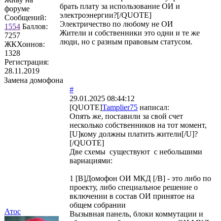
брать плату за использование ОИ и
форуме
электроэнергии?[/QUOTE]
Сообщений:
Электричество по любому не ОИ
1554
Баллов:
Жители и собственники это одни и те же
7257
люди, но с разным правовым статусом.
ЖКХоинов:
1328
Регистрация:
28.11.2019
Замена домофона
#
29.01.2025 08:44:12
[QUOTE]
Tamplier75
написал:
Опять же, поставили за свой счет
несколько собственников на тот момент,
[U]кому должны платить жители[/U]?
[/QUOTE]
Две схемы существуют с небольшими
вариациями:
1 [B]Домофон ОИ МКД [/B] - это либо по
проекту, либо специальное решение о
включении в состав ОИ принятое на
общем собрании
Атос
Вызывная панель, блоки коммутации и