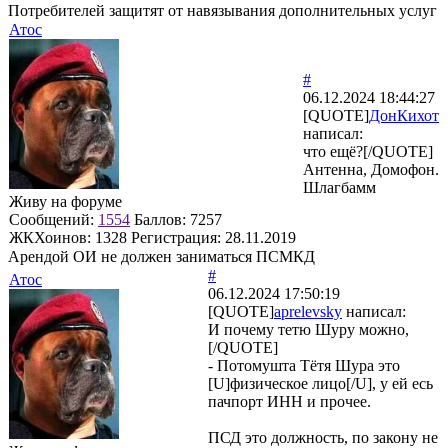
Потребителей защитят от навязывания дополнительных услуг
Атос
#
06.12.2024 18:44:27
[QUOTE]
ДонКихот
написал:
что ещё?[/QUOTE]
Антенна, Домофон.
Шлагбамм
Живу на форуме
Сообщений:
1554
Баллов:
7257
ЖКХоинов: 1328
Регистрация:
28.11.2019
Арендой ОИ не должен заниматься ПСМКД
#
Атос
06.12.2024 17:50:19
[QUOTE]
aprelevsky
написал:
И почему тетю Шуру можно,
[/QUOTE]
- Потомушта Тётя Шура это
[U]физическое лицо[/U], у ей есь
пачпорт ИНН и прочее.
ПСД это должность, по закону не