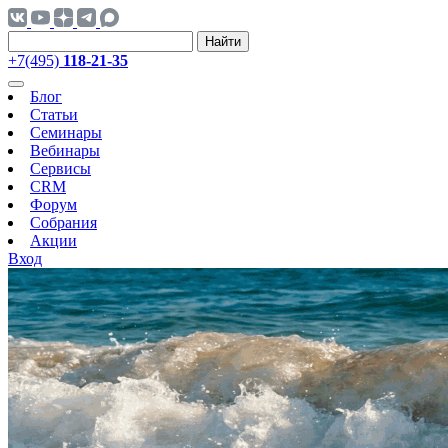
Найти
+7(495)
118-21-35
Блог
Статьи
Семинары
Вебинары
Сервисы
CRM
Форум
Собрания
Акции
Вход