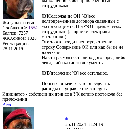
выполнения работ привлеченными
сотрудниками
[B]Содержание ОИ [/B]все
долговременные договора связанные с
Живу на форуме
эксплуатацией ОИ и ФОТ привлечёеых
Сообщений:
1554
сотрудников (дворники электрики
Баллов:
7257
сантехники)
ЖКХоинов: 1328
Это то что входит непосредственно в
Регистрация:
строку Содержание ОИ или как бы иё не
28.11.2019
называли.
На эти расходы есть либо договорва, либо
чеки, либо какие то документы.
[B]Управление[/B] все остальное.
Попытка иначе как то определить
расходы на управление это дурь
Инициатор - собственник принес в УК копию протокола без
приложений.
Атос
#
25.11.2024 18:24:19