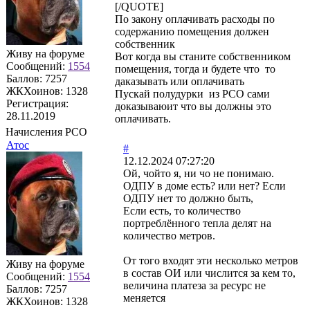
[/QUOTE]
По закону оплачивать расходы по
содержанию помещения должен
собственник
Живу на форуме
Вот когда вы станите собственником
Сообщений:
1554
помещения, тогда и будете что то
Баллов:
7257
даказывать или оплачивать
ЖКХоинов: 1328
Пускай полудурки из РСО сами
Регистрация:
доказываюит что вы должны это
28.11.2019
оплачивать.
Начисления РСО
Атос
#
12.12.2024 07:27:20
Ой, чойто я, ни чо не понимаю.
ОДПУ в доме есть? или нет? Если
ОДПУ нет то должно быть,
Если есть, то количество
портреблённого тепла делят на
количество метров.
От того входят эти несколько метров
Живу на форуме
в состав ОИ или числится за кем то,
Сообщений:
1554
величина платеза за ресурс не
Баллов:
7257
меняется
ЖКХоинов: 1328