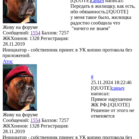
[QUOTE]
саныч
написал:
Передать в жилищку, как есть,
ибо обязанность.[/QUOTE]
у меня такое было, жилищка
радостно сообщила что
Живу на форуме
"ничего не знаем"
Сообщений:
1554
Баллов:
7257
ЖКХоинов: 1328
Регистрация:
28.11.2019
Инициатор - собственник принес в УК копию протокола без
приложений.
Атос
#
25.11.2024 18:22:46
[QUOTE]
саныч
написал:
Прямое нарушение
ЖК РФ.[/QUOTE]
Решение от этого не
Живу на форуме
отменяется
Сообщений:
1554
Баллов:
7257
ЖКХоинов: 1328
Регистрация:
28.11.2019
Инициатор - собственник принес в УК копию протокола без