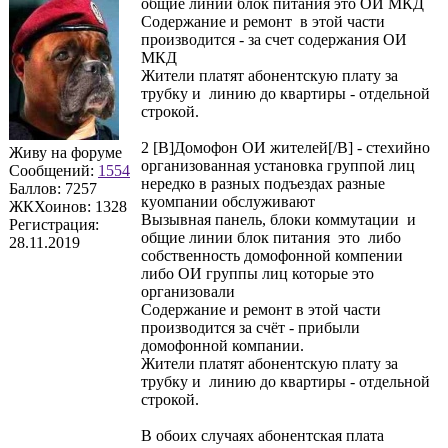
общие линии блок питания это ОИ МКД
Содержание и ремонт в этой части
производится - за счет содержания ОИ
МКД
Жители платят абонентскую плату за
трубку и линию до квартиры - отдельной
строкой.
2 [B]Домофон ОИ жителей[/B] - стехийно
Живу на форуме
организованная установка группой лиц
Сообщений:
1554
нередко в разных подъездах разные
Баллов:
7257
куомпании обслуживают
ЖКХоинов: 1328
Вызывная панель, блоки коммутации и
Регистрация:
общие линии блок питания это либо
28.11.2019
собственность домофонной компении
либо ОИ группы лиц которые это
организовали
Содержание и ремонт в этой части
производится за счёт - прибыли
домофонной компании.
Жители платят абонентскую плату за
трубку и линию до квартиры - отдельной
строкой.
В обоих случаях абонентская плата