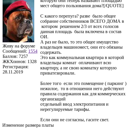
которую они теперь называют площадью
мест общего пользования дома?[/QUOTE]
С какого перепуга? разве было общее
собрание собственников ВСЕГО ДОМА в
котором решением 2/3 от всех голосов
данная площадь была включена в состав
ОИ.
А раз не было, то это общее имущество
Живу на форуме
владельцев машиномест, они его обязаны
Сообщений:
1554
содержать.
Баллов:
7257
Это как коммунальная квартира в которой
ЖКХоинов: 1328
владельцы комнат оплачивают всю
Регистрация:
квартиру, а не свою комнатку которую
28.11.2019
приватезировали.
Более того если это помещение ( паркинг )
нежилое, то в отношении него действуют
правила содержания как для коммерческих
организаций
отдельный ввод электропитания и
нерегулируемые тарифы.
Если они не согласны, гасите свет.
Изменение размера платы