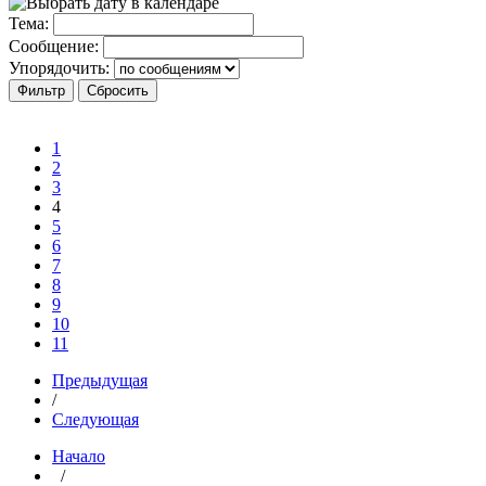
Тема:
Сообщение:
Упорядочить:
1
2
3
4
5
6
7
8
9
10
11
Предыдущая
/
Следующая
Начало
/