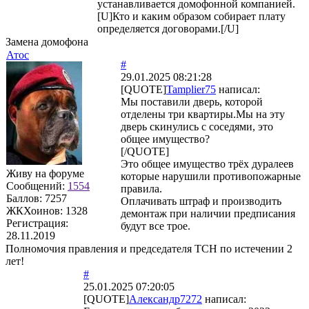
устанавливается домофонной компанией.
[U]Кто и каким образом собирает плату
определяется договорами.[/U]
Замена домофона
Атос
#
29.01.2025 08:21:28
[QUOTE]
Tamplier75
написал:
Мы поставили дверь, которой
отделены три квартиры.Мы на эту
дверь скинулись с соседями, это
общее имущество?
[/QUOTE]
Это общее имущество трёх дуралеев
Живу на форуме
которые нарушили противопожарные
Сообщений:
1554
правила.
Баллов:
7257
Оплачивать штраф и производить
ЖКХоинов: 1328
демонтаж при наличии предписания
Регистрация:
будут все трое.
28.11.2019
Полномочия правления и председателя ТСН по истечении 2
лет!
#
25.01.2025 07:20:05
[QUOTE]
Александр7272
написал: