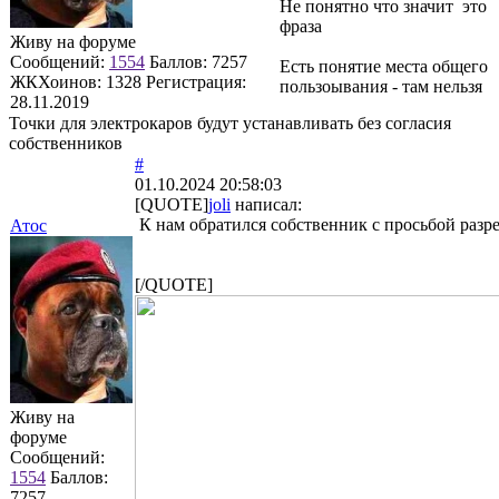
Не понятно что значит это
фраза
Живу на форуме
Сообщений:
1554
Баллов:
7257
Есть понятие места общего
ЖКХоинов: 1328
Регистрация:
пользоывания - там нельзя
28.11.2019
Точки для электрокаров будут устанавливать без согласия
собственников
#
01.10.2024 20:58:03
[QUOTE]
joli
написал:
К нам обратился собственник с просьбой разр
Атос
[/QUOTE]
Живу на
форуме
Сообщений:
1554
Баллов:
7257