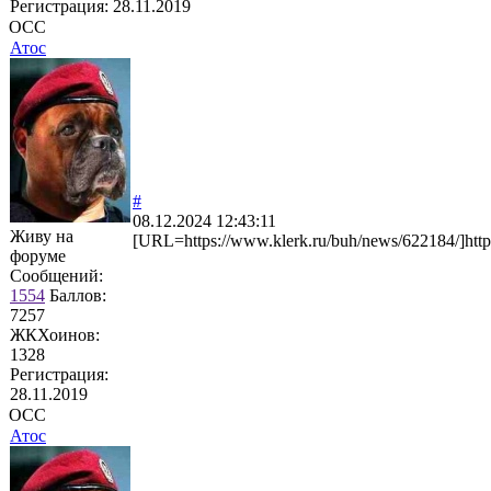
Регистрация:
28.11.2019
ОСС
Атос
#
08.12.2024 12:43:11
Живу на
[URL=https://www.klerk.ru/buh/news/622184/]htt
форуме
Сообщений:
1554
Баллов:
7257
ЖКХоинов:
1328
Регистрация:
28.11.2019
ОСС
Атос