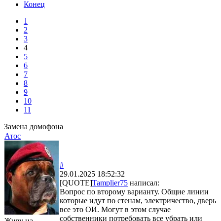
Конец
1
2
3
4
5
6
7
8
9
10
11
Замена домофона
Атос
#
29.01.2025 18:52:32
[QUOTE]
Tamplier75
написал:
Вопрос по второму варианту. Общие линии
которые идут по стенам, электричество, дверь
все это ОИ. Могут в этом случае
собственники потребовать все убрать или
Живу на