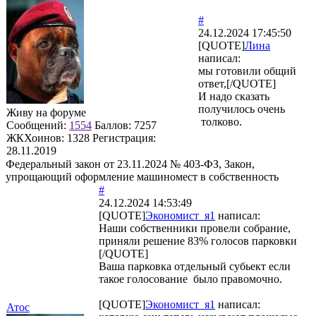
#
24.12.2024 17:45:50
[QUOTE]
Лина
написал:
мы готовили общий
ответ,[/QUOTE]
И надо сказать
получилось очень
Живу на форуме
толково.
Сообщений:
1554
Баллов:
7257
ЖКХоинов: 1328
Регистрация:
28.11.2019
Федеральный закон от 23.11.2024 № 403-ФЗ, Закон,
упрощающий оформление машиномест в собственность
#
24.12.2024 14:53:49
[QUOTE]
Экономист_я1
написал:
Наши собственники провели собрание,
приняли решение 83% голосов парковки
[/QUOTE]
Ваша парковка отдельный субьект если
такое голосование было правомочно.
[QUOTE]
Экономист_я1
написал:
Атос