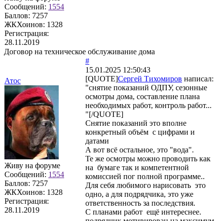
Сообщений:
1554
Баллов:
7257
ЖКХоинов: 1328
Регистрация:
28.11.2019
Договор на техническое обслуживание дома
#
15.01.2025 12:50:43
[QUOTE]
Сергей Тихомиров
написал:
Атос
"снятие показаний ОДПУ, сезонные
осмотры дома, составление плана
необходимых работ, контроль работ...
"[/QUOTE]
Снятие показаний это вполне
конкретный объём с цифрами и
датами
А вот всё остальное, это "вода".
Те же осмотры можно проводить как
Живу на форуме
на бумаге так и компетентной
Сообщений:
1554
комиссией пог полной программе..
Баллов:
7257
Для себя любимого нарисовать это
ЖКХоинов: 1328
одно, а для подрядчика, это уже
Регистрация:
ответственность за последствия.
28.11.2019
С планами работ ещё интереснее.
подрядчик мотивирован на максимум.