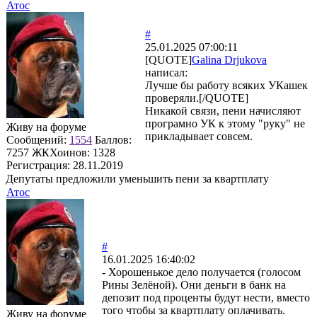
Атос
#
25.01.2025 07:00:11
[QUOTE]
Galina Drjukova
написал:
Лучше бы работу всяких УКашек
проверяли.[/QUOTE]
Никакой связи, пени начисляют
програмно УК к этому "руку" не
Живу на форуме
прикладывает совсем.
Сообщений:
1554
Баллов:
7257
ЖКХоинов: 1328
Регистрация:
28.11.2019
Депутаты предложили уменьшить пени за квартплату
Атос
#
16.01.2025 16:40:02
- Хорошенькое дело получается (голосом
Рины Зелёной). Они деньги в банк на
депозит под проценты будут нести, вместо
того чтобы за квартплату оплачивать.
Живу на форуме