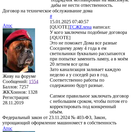
дабы не нести отвественность.
Договор на техническое обслуживание дома
#
15.01.2025 07:40:57
Атос
[QUOTE]
ТСЖЕлена
написал:
У кого заключены подобные договора
[/QUOTE]
Это не поможет Дома все разные
Соседнему дому 4 года в ем
светильники буквально рассыпаются
при попытке заменить лампу, а в моём
20 летнем все целы
Зато канализация заливает каждую
неделю а у соседей раз в год.
Живу на форуме
Соответственно работы по
Сообщений:
1554
содержанию будут разные.
Баллов:
7257
ЖКХоинов: 1328
Сапмое правильное заключать договор
Регистрация:
с небольшим сроком, чтобы потом его
28.11.2019
корректировать под конкренный
объём.
Федеральный закон от 23.11.2024 № 403-ФЗ, Закон,
упрощающий оформление машиномест в собственность
Атос