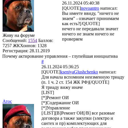
26.11.2024 05:40:38
[QUOTE]
novoantro
написал:
Вы имеете ввиду, "ничего не
знаем" - означает принимаем
как есть?[/QUOTE]
нечего не передавали значит
ничего не знаем ничего не
Живу на форуме
проверяем
Сообщений:
1554
Баллов:
7257
ЖКХоинов: 1328
Регистрация:
28.11.2019
Почему актирование управления – глупейшая инициатива
#
26.11.2024 05:36:25
[QUOTE]
kseniyaGlushchenko
написал:
Для начала вспомним неизменную триаду
(п. 1 ч. 2 ст. 154 ЖК РФ)[/QUOTE]
Я триаду вижу иначе
[LIST]
[*]Ремонт ОИ
Атос
[*]Содержание ОИ
[*]Управление
[/LIST][B]Ремонт ОИ[/B] все разовые
договора а также закупки (электро и
сантех и пр) комплектующих для