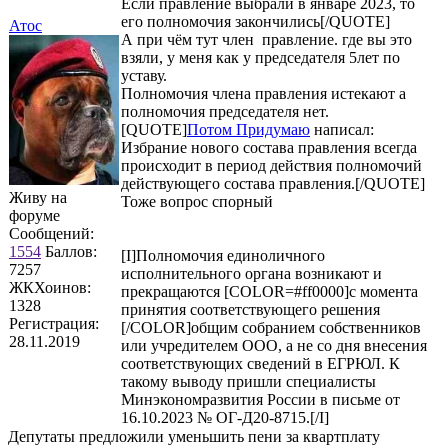
Если правление выбрали в январе 2023, то
его полномочия закончились[/QUOTE]
Атос
А при чём тут член правление. где вы это
взяли, у меня как у председателя 5лет по
уставу.
Полномочия члена правления истекают а
полномочия председателя нет.
[QUOTE]
Потом Придумаю
написал:
Избрание нового состава правления всегда
происходит в период действия полномочий
действующего состава правления.[/QUOTE]
Живу на
Тоже вопрос спорный
форуме
Сообщений:
1554
Баллов:
[I]Полномочия единоличного
7257
исполнительного органа возникают и
ЖКХоинов:
прекращаются [COLOR=#ff0000]с момента
1328
принятия соответствующего решения
Регистрация:
[/COLOR]общим собранием собственников
28.11.2019
или учредителем ООО, а не со дня внесения
соответствующих сведений в ЕГРЮЛ. К
такому выводу пришли специалисты
Минэкономразвития России в письме от
16.10.2023 № ОГ-Д20-8715.[/I]
Депутаты предложили уменьшить пени за квартплату