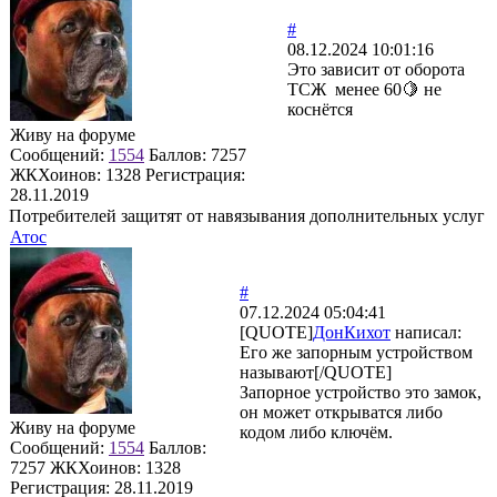
#
08.12.2024 10:01:16
Это зависит от оборота
ТСЖ менее 60🍋 не
коснётся
Живу на форуме
Сообщений:
1554
Баллов:
7257
ЖКХоинов: 1328
Регистрация:
28.11.2019
Потребителей защитят от навязывания дополнительных услуг
Атос
#
07.12.2024 05:04:41
[QUOTE]
ДонКихот
написал:
Его же запорным устройством
называют[/QUOTE]
Запорное устройство это замок,
он может открыватся либо
Живу на форуме
кодом либо ключём.
Сообщений:
1554
Баллов:
7257
ЖКХоинов: 1328
Регистрация:
28.11.2019