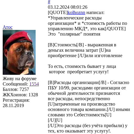
#
03.12.2024 08:01:26
[QUOTE]
kolhoznn
написал:
*Управленческие расходы
организации* и *стоимость работы по
Атос
управлению МКД*, это как[/QUOTE]
Это "полярные" понятия
[B]Стоимость[/B] - выраженная в
деньгах величина затрат [U]на
приобретение [/U]или изготовление
То есть, стоимость бывает у лица
которое преобретает услугу!
Живу на форуме
[B]Расходы организации[/B] - Согласно
Сообщений:
1554
ПБУ 10/99, расходами организации от
Баллов:
7257
обычной деятельности признаются
ЖКХоинов: 1328
все расходы, непосредственно
Регистрация:
[U]затраченные на производство
28.11.2019
основного товара компании.[/U] иными
словами это Себестоимость[U]
[/U][U]
[/U]Это расходы (без учёта прибыли) у
тех, кто оказывает эту услугу!.