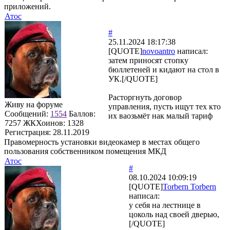
приложений.
Атос
#
25.11.2024 18:17:38
[QUOTE]
novoantro
написал:
затем приносят стопку
бюллетеней и кидают на стол в
УК.[/QUOTE]
Расторгнуть договор
Живу на форуме
управления, пусть ищут тех кто
Сообщений:
1554
Баллов:
их ваозьмёт нак малый тариф
7257
ЖКХоинов: 1328
Регистрация:
28.11.2019
Правомерность установки видеокамер в местах общего
пользования собственником помещения МКД
Атос
#
08.10.2024 10:09:19
[QUOTE]
Torbern Torbern
написал:
у себя на лестнице в
цоколь над своей дверью,
[/QUOTE]