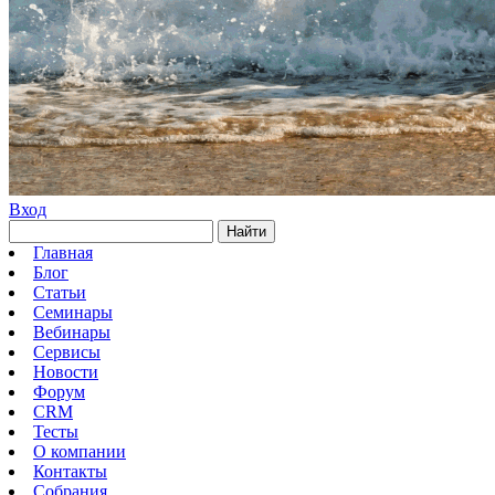
Вход
Найти
Главная
Блог
Статьи
Семинары
Вебинары
Сервисы
Новости
Форум
CRM
Тесты
О компании
Контакты
Собрания