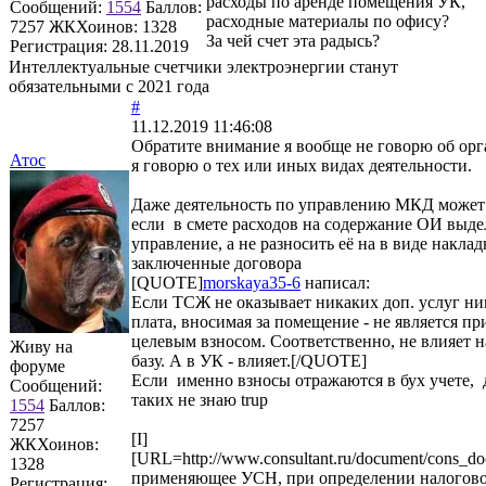
расходы по аренде помещения УК,
Сообщений:
1554
Баллов:
расходные материалы по офису?
7257
ЖКХоинов: 1328
За чей счет эта радысь?
Регистрация:
28.11.2019
Интеллектуальные счетчики электроэнергии станут
обязательными с 2021 года
#
11.12.2019 11:46:08
Обратите внимание я вообще не говорю об орг
Атос
я говорю о тех или иных видах деятельности.
Даже деятельность по управлению МКД может
если в смете расходов на содержание ОИ выдел
управление, а не разносить её на в виде накл
заключенные договора
[QUOTE]
morskaya35-6
написал:
Если ТСЖ не оказывает никаких доп. услуг ни
плата, вносимая за помещение - не является пр
целевым взносом. Соответственно, не влияет 
Живу на
базу. А в УК - влияет.[/QUOTE]
форуме
Если именно взносы отражаются в бух учете
Сообщений:
таких не знаю trup
1554
Баллов:
7257
[I]
ЖКХоинов:
[URL=http://www.consultant.ru/document/cons
1328
применяющее УСН, при определении налогово
Регистрация: