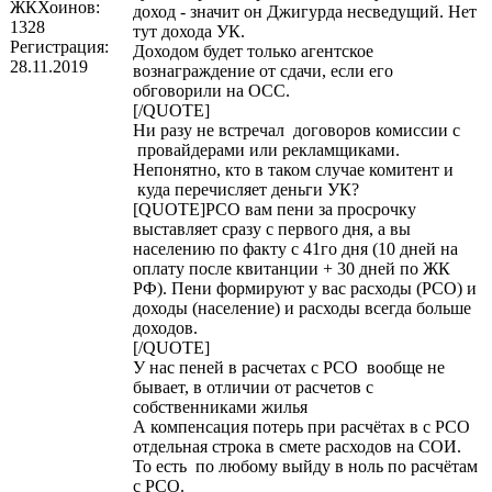
ЖКХоинов:
доход - значит он Джигурда несведущий. Нет
1328
тут дохода УК.
Регистрация:
Доходом будет только агентское
28.11.2019
вознаграждение от сдачи, если его
обговорили на ОСС.
[/QUOTE]
Ни разу не встречал договоров комиссии с
провайдерами или рекламщиками.
Непонятно, кто в таком случае комитент и
куда перечисляет деньги УК?
[QUOTE]РСО вам пени за просрочку
выставляет сразу с первого дня, а вы
населению по факту с 41го дня (10 дней на
оплату после квитанции + 30 дней по ЖК
РФ). Пени формируют у вас расходы (РСО) и
доходы (население) и расходы всегда больше
доходов.
[/QUOTE]
У нас пеней в расчетах с РСО вообще не
бывает, в отличии от расчетов с
собственниками жилья
А компенсация потерь при расчётах в с РСО
отдельная строка в смете расходов на СОИ.
То есть по любому выйду в ноль по расчётам
с РСО.