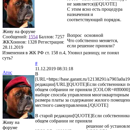
не заявляется))[/QUOTE]
C этим ясно есть процедура
назначения и
соответствующий порядок.
Живу на форуме
Вопрос основной
Сообщений:
1554
Баллов:
7257
Что собственно меняется,
ЖКХоинов: 1328
Регистрация:
если решение приняли?
28.11.2019
Изменения в ЖК РФ ст. 158 п.4, Уловил разницу, не понял
суть?
#
11.12.2019 08:31:18
Атос
В
[URL=https://base.garant.ru/12138291/a7903a0
редакции[/URL][QUOTE]Если собственники по
общем собрании не приняли [COLOR=#ff0000
выборе способа управления многоквартирным
размера платы за содержание жилого помещени
местного самоуправления.[/QUOTE]
В старой редакции[QUOTE]Если собственники
общем собрании не приняли
Живу на
решение об установлении размер
форуме