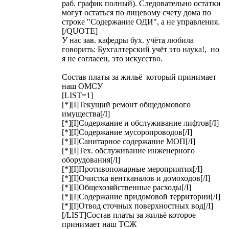
раб. график полный). Следовательно остатки
могут остаться по лицевому счету дома по
строке "Содержание ОДИ", а не управления.
[/QUOTE]
У нас зав. кафедры бух. учёта любила
говорить: Бухгалтерский учёт это наука!, но
я не согласен, это искусство.
Состав платы за жильё который принимает
наш ОМСУ
[LIST=1]
[*][I]Текущий ремонт общедомового
имущества[/I]
[*][I]Содержание и обслуживание лифтов[/I]
[*][I]Содержание мусоропроводов[/I]
[*][I]Санитарное содержание МОП[/I]
[*][I]Тех. обслуживание инженерного
оборудования[/I]
[*][I]Противопожарные мероприятия[/I]
[*][I]Очистка вентканалов и домоходов[/I]
[*][I]Общехозяйственные расходы[/I]
[*][I]Содержание придомовой территории[/I]
[*][I]Отвод сточных поверхностных вод[/I]
[/LIST]Состав платы за жильё которое
принимает наш ТСЖ