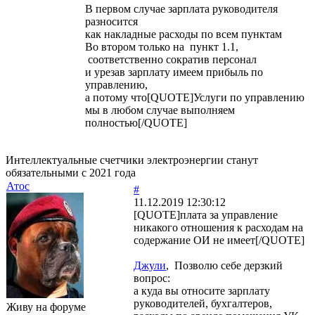
В первом случае зарплата руководителя
разносится
как накладные расходы по всем пунктам
Во втором только на пункт 1.1,
соответственно сократив персонал
и урезав зарплату имеем прибыль по
управлению,
а потому что[QUOTE]Услуги по управлению
мы в любом случае выполняем
полностью[/QUOTE]
Интеллектуальные счетчики электроэнергии станут
обязательными с 2021 года
Атос
#
11.12.2019 12:30:12
[QUOTE]плата за управление
никакого отношения к расходам на
содержание ОИ не имеет[/QUOTE]
Джули
, Позволю себе дерзкий
вопрос:
а куда вы относите зарплату
руководителей, бухгалтеров,
Живу на форуме