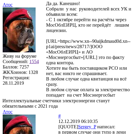
Да да. Канешно!
Атос
Собрали у нас руководителей всех УК и
объявили всем:
- С 1 октябре перейти на расчёты через
МосОблЕИРЦ, кто не перейдёт лишим
лицензии.
[URL=https://www.xn--90aijkdmaud0d.xn--
p1ai/press/news/28717/]ООО
«МосОблЕИРЦ» и АО
Живу на форуме
«Мосэнергосбыт»[/URL] это по факту
Сообщений:
1554
одна контора.
Баллов:
7257
Хотите вы быть поставщиком РСО или
ЖКХоинов: 1328
нет, вас никто не спрашивает.
Регистрация:
В любом случае одна квитанция на всё
28.11.2019
сразу.
В любом случае оплата за электричество
попадает на счет Мосэнергосбыт
Интеллектуальные счетчики электроэнергии станут
обязательными с 2021 года
Атос
#
12.12.2019 06:10:35
[QUOTE]
Sergey_P
написал:
в первом случае они тупо в лени