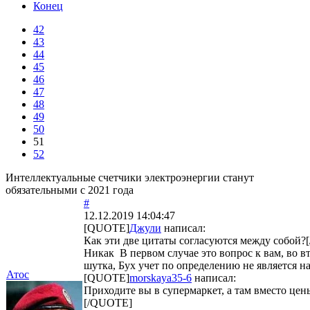
Конец
42
43
44
45
46
47
48
49
50
51
52
Интеллектуальные счетчики электроэнергии станут
обязательными с 2021 года
#
12.12.2019 14:04:47
[QUOTE]
Джули
написал:
Как эти две цитаты согласуются между собой
Никак В первом случае это вопрос к вам, во в
шутка, Бух учет по определению не является н
Атос
[QUOTE]
morskaya35-6
написал:
Приходите вы в супермаркет, а там вместо цен
[/QUOTE]