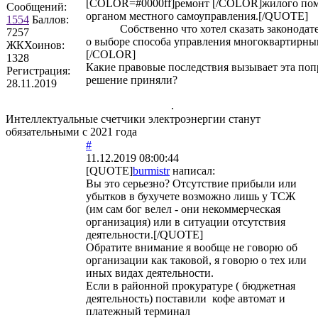
[COLOR=#0000ff]ремонт [/COLOR]жилого поме
Сообщений:
органом местного самоуправления.[/QUOTE]
1554
Баллов:
Собственно что хотел сказать законодате
7257
о выборе способа управления многоквартир
ЖКХоинов:
[/COLOR]
1328
Какие правовые последствия вызывает эта поп
Регистрация:
решение приняли?
28.11.2019
.
Интеллектуальные счетчики электроэнергии станут
обязательными с 2021 года
#
11.12.2019 08:00:44
[QUOTE]
burmistr
написал:
Вы это серьезно? Отсутствие прибыли или
убытков в бухучете возможно лишь у ТСЖ
(им сам бог велел - они некоммерческая
организация) или в ситуации отсутствия
деятельности.[/QUOTE]
Обратите внимание я вообще не говорю об
организации как таковой, я говорю о тех или
иных видах деятельности.
Если в районной прокуратуре ( бюджетная
деятельность) поставили кофе автомат и
платежный терминал