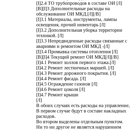
[I]2.4 ТО трубопроводов в составе ОИ [/I]
[B][I]3 Дополнительные расходы на
обслуживание ОИ МКД.[/I][/B]
[I]3.1 Материалы, инструменты, лампы
освещения, прочий инвентарь [/I]
[I]3.2 Дополнительная уборка территории
техникой. [/I]
[I]3.3 Непредвиденные расходы связанные с
авариями и ремонтом ОИ МКД -[/I]
[I]3.4 Промывка системы отопления [/I]
[B][I]4 Текущий ремонт ОИ МКД[/I][/B]
[I]4.1 Ремонт холлов первого этажа.[/I]
[I]4.2 Ремонт лестничных маршей. [/I]
[I]4.3 Ремонт дорожного покрытия. [/I]
[I]4.4 Ремонт фасада. [/I]
[I]4.5 Ограждение газонов [/I]
[I]4.6 Ремонт цоколя [/I]
[I]4.7 Ремонт крыши
[/I]
В обоих случаях есть расходы на управление,
В первом случае будут в составе накладных
расходов.
Во втором выделены отдельным пунктом.
Ни то ни другое не является нарушением