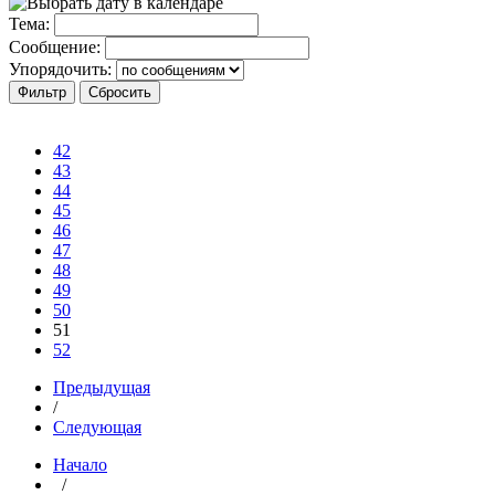
Тема:
Сообщение:
Упорядочить:
42
43
44
45
46
47
48
49
50
51
52
Предыдущая
/
Следующая
Начало
/