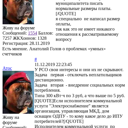
муниципалитета писать
нормальные размеры платы.
[/QUOTE]
я специально не написал размер
оплаты,
Живу на форуме
так как это не имеет никакого
Сообщений:
1554
Баллов:
отношения к рассматриваемому
7257
ЖКХоинов: 1328
вопросу
Регистрация:
28.11.2019
Есть мнение. Анатолий Голов о проблемах «умных»
счетчиков
#
11.12.2019 22:23:45
Атос
У РСО свои интересы и они их не скрывают.
Задача первая - отключать неплатильщиков
дистанционно.
Задача вторая - внедрение социальных норм
потребления.
Типа 300 кВт⋅ч по 3 руб, а что выше по 5 руб.
[QUOTE]Если исполнителем коммунальной
услуги "Электроснабжение" является
организация, управляющая МКД, дом
оснащен ОДПУ - то кому какое дело до ИПУ
Живу на
потребителей?[/QUOTE]
форуме
Исполнителем коммунальной услуги по
Сообщений: