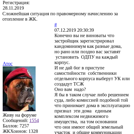
Регистрация:
28.11.2019
Сложнейшая ситуация по правомерному начислению за
отопление в ЖК.
#
07.12.2019 20:30:39
Конечно вы не виноваты что
застройщик зарегистрировал
кандоминимум как разные дома,
но рано или поздно вас заставят
установить ОДПУ на каждый
корпус.
Атос
И не дай бог в приступе
самостийности собственники
отдельного корпуса выберут УК или
создадут ТСЖ
Оно вам надо?
Я бы в таком случае либо решением
суда, либо комиссией подобной той
что принимает дома в эксплуатацию
признал эти дома единым
Живу на форуме
комплексом недвижимого
Сообщений:
1554
имущества, на том основании
Баллов:
7257
что они имеют общий земельный
ЖКХоинов: 1328
участок и общие коммуникации