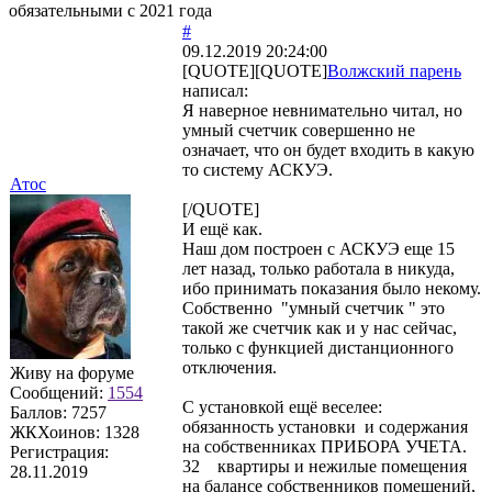
обязательными с 2021 года
#
09.12.2019 20:24:00
[QUOTE][QUOTE]
Волжский парень
написал:
Я наверное невнимательно читал, но
умный счетчик совершенно не
означает, что он будет входить в какую
то систему АСКУЭ.
Атос
[/QUOTE]
И ещё как.
Наш дом построен с АСКУЭ еще 15
лет назад, только работала в никуда,
ибо принимать показания было некому.
Собственно "умный счетчик " это
такой же счетчик как и у нас сейчас,
только с функцией дистанционного
отключения.
Живу на форуме
Сообщений:
1554
С установкой ещё веселее:
Баллов:
7257
обязанность установки и содержания
ЖКХоинов: 1328
на собственниках ПРИБОРА УЧЕТА.
Регистрация:
32 квартиры и нежилые помещения
28.11.2019
на балансе собственников помещений,