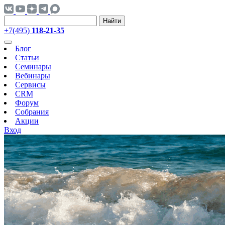
Найти
+7(495)
118-21-35
Блог
Статьи
Семинары
Вебинары
Сервисы
CRM
Форум
Собрания
Акции
Вход