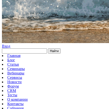
Вход
Найти
Главная
Блог
Статьи
Семинары
Вебинары
Сервисы
Новости
Форум
CRM
Тесты
О компании
Контакты
Собрания