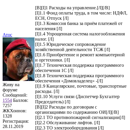
[B][I]1 Расходы на управление.[/I][/B]
[I]1.1 Фонд оплаты труда, в том числе: НДФЛ,
ЕСН, Отпуск [/I]
[I]1.3 Комиссия банка за приём платежей от
населения [/I]
[I]1.4 Упрощенная система налогообложения
Атос
налог. [/I]
[I]1.5 Юридическое сопровождение
хозяйственной деятельности ТСЖ [/I]
[I]1.6 Приобретение и ремонт компьютерной
и оргтехники. [/I]
[I]1.7 Техническая поддержка программного
обеспечения 1С [/I]
[I]1.8 Техническая поддержка программного
обеспечения «Домовладелец» -[/I]
Живу на
[I]1.9 Канцелярские, почтовые, транспортные
форуме
расходы. [/I]
Сообщений:
[I]1.10 Услуги связи (Диспетчер Бухгалтер
1554
Баллов:
Председатель) [/I]
7257
[B][I]2 Расходы по договорам с
ЖКХоинов:
организациями по содержанию ОИ[/I][/B]
1328
[I]2.1 ТО противопожарной сигнализации[/I]
Регистрация:
[I]2.2 Обслуживание лифтов. [/I]
28.11.2019
[I]2.3 ТО электрооборудования [/I]