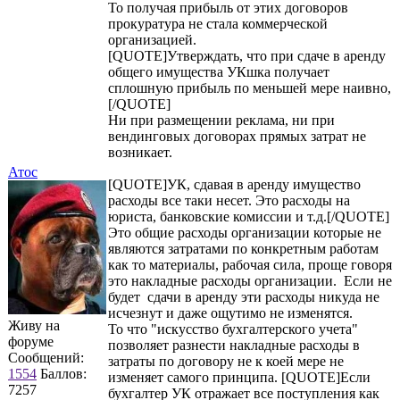
То получая прибыль от этих договоров
прокуратура не стала коммерческой
организацией.
[QUOTE]Утверждать, что при сдаче в аренду
общего имущества УКшка получает
сплошную прибыль по меньшей мере наивно,
[/QUOTE]
Ни при размещении реклама, ни при
вендинговых договорах прямых затрат не
возникает.
Атос
[QUOTE]УК, сдавая в аренду имущество
расходы все таки несет. Это расходы на
юриста, банковские комиссии и т.д.[/QUOTE]
Это общие расходы организации которые не
являются затратами по конкретным работам
как то материалы, рабочая сила, проще говоря
это накладные расходы организации. Если не
будет сдачи в аренду эти расходы никуда не
исчезнут и даже ощутимо не изменятся.
Живу на
То что "искусство бухгалтерского учета"
форуме
позволяет разнести накладные расходы в
Сообщений:
затраты по договору не к коей мере не
1554
Баллов:
изменяет самого принципа. [QUOTE]Если
7257
бухгалтер УК отражает все поступления как