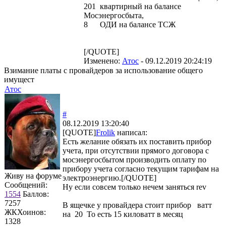
201 квартирный на балансе
Мосэнергосбыта,
8 ОДИ на балансе ТСЖ
[/QUOTE]
Изменено:
Атос
-
09.12.2019 20:24:19
Взимание платы с провайдеров за использование общего
имущест
Атос
#
08.12.2019 13:20:40
[QUOTE]
Frolik
написал:
Есть желание обязать их поставить прибор
учета, при отсутствии прямого договора с
мосэнергосбытом производить оплату по
прибору учета согласно текущим тарифам на
Живу на форуме
электроэнергию.[/QUOTE]
Сообщений:
Ну если совсем только нечем заняться rev
1554
Баллов:
7257
В ящечке у провайдера стоит прибор ватт
ЖКХоинов:
на 20 То есть 15 киловатт в месяц
1328