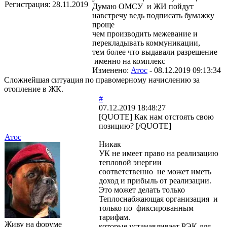
Регистрация:
28.11.2019
Думаю ОМСУ и ЖИ пойдут
навстречу ведь подписать бумажку
проще
чем производить межевание и
перекладывать коммуникации,
тем более что выдавали разрешение
именно на комплекс
Изменено:
Атос
-
08.12.2019 09:13:34
Сложнейшая ситуация по правомерному начислению за
отопление в ЖК.
#
07.12.2019 18:48:27
[QUOTE] Как нам отстоять свою
позицию? [/QUOTE]
Атос
Никак
УК не имеет право на реализацию
тепловой энергии
соответственно не может иметь
доход и прибыль от реализации.
Это может делать только
Теплоснабжающая организация и
только по фиксированным
тарифам.
Живу на форуме
которые устанавливает РЭК для