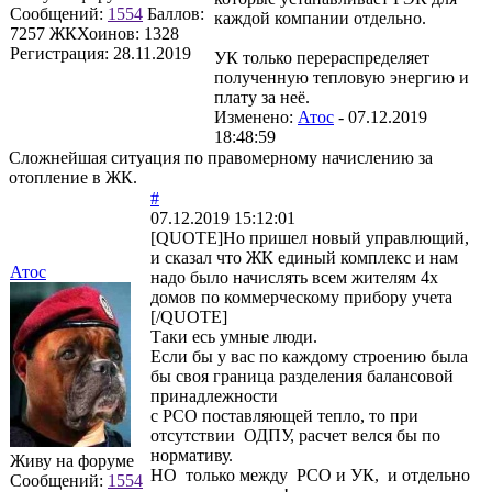
Сообщений:
1554
Баллов:
каждой компании отдельно.
7257
ЖКХоинов: 1328
Регистрация:
28.11.2019
УК только перераспределяет
полученную тепловую энергию и
плату за неё.
Изменено:
Атос
-
07.12.2019
18:48:59
Сложнейшая ситуация по правомерному начислению за
отопление в ЖК.
#
07.12.2019 15:12:01
[QUOTE]Но пришел новый управлющий,
и сказал что ЖК единый комплекс и нам
Атос
надо было начислять всем жителям 4х
домов по коммерческому прибору учета
[/QUOTE]
Таки есь умные люди.
Если бы у вас по каждому строению была
бы своя граница разделения балансовой
принадлежности
с РСО поставляющей тепло, то при
отсутствии ОДПУ, расчет велся бы по
нормативу.
Живу на форуме
НО только между РСО и УК, и отдельно
Сообщений:
1554