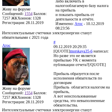
либо включить в
налогооблагаемую базу налога
Живу на форуме
на прибыль
Сообщений:
1554
Баллов:
и показать прибыль от
7257
ЖКХоинов: 1328
деятельности в отчёте.
Регистрация:
28.11.2019
Изменено:
Атос
-
10.12.2019
08:23:56
Интеллектуальные счетчики электроэнергии станут
обязательными с 2021 года
#
Атос
09.12.2019 20:29:35
[QUOTE]
morskaya35-6
написал:
Но разве это не является
прибылью УК с момента
публикации отчета?[/QUOTE]
Прибыль образуется после
исполнения обязательств по
договорам
Прибыль облагается налогом на
Живу на форуме
прибыль,
Сообщений:
1554
Баллов:
А вот неиспользованные
7257
ЖКХоинов: 1328
средства, это невыполненные
Регистрация:
28.11.2019
обязательства.
Интеллектуальные счетчики электроэнергии станут