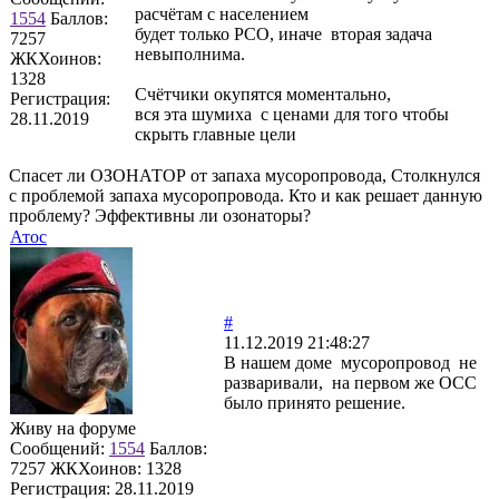
расчётам с населением
1554
Баллов:
будет только РСО, иначе вторая задача
7257
невыполнима.
ЖКХоинов:
1328
Счётчики окупятся моментально,
Регистрация:
вся эта шумиха с ценами для того чтобы
28.11.2019
скрыть главные цели
Спасет ли ОЗОНАТОР от запаха мусоропровода, Столкнулся
с проблемой запаха мусоропровода. Кто и как решает данную
проблему? Эффективны ли озонаторы?
Атос
#
11.12.2019 21:48:27
В нашем доме мусоропровод не
разваривали, на первом же ОСС
было принято решение.
Живу на форуме
Сообщений:
1554
Баллов:
7257
ЖКХоинов: 1328
Регистрация:
28.11.2019