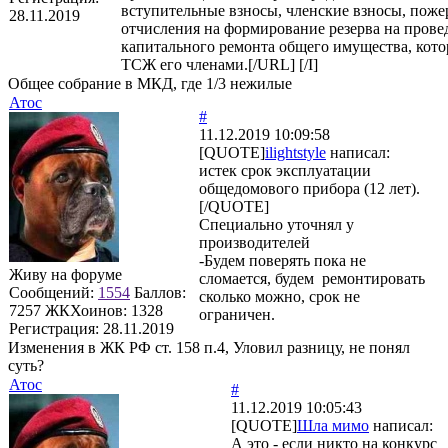
вступительные взносы, членские взносы, поже
28.11.2019
отчисления на формирование резерва на прове
капитального ремонта общего имущества, кото
ТСЖ его членами.[/URL] [/I]
Общее собрание в МКД, где 1/3 нежилые
Атос
#
11.12.2019 10:09:58
[QUOTE]
ilightstyle
написал:
истек срок эксплуатации
общедомового прибора (12 лет).
[/QUOTE]
Специально уточнял у
производителей
-Будем поверять пока не
Живу на форуме
сломается, будем ремонтировать
Сообщений:
1554
Баллов:
сколько можно, срок не
7257
ЖКХоинов: 1328
ограничен.
Регистрация:
28.11.2019
Изменения в ЖК РФ ст. 158 п.4, Уловил разницу, не понял
суть?
Атос
#
11.12.2019 10:05:43
[QUOTE]
Шла мимо
написал:
А это - если никто на конкурс