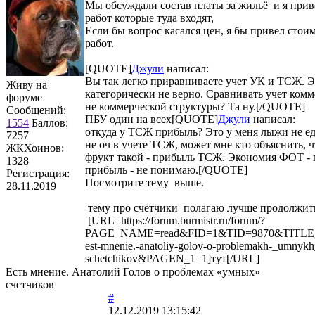
Мы обсуждали состав платы за жильё и я прив
работ которые туда входят,
Если бы вопрос касался цен, я бы привел стои
работ.
[QUOTE]
Джули
написал:
Вы так легко приравниваете учет УК и ТСЖ. Э
Живу на
категорически не верно. Сравнивать учет комм
форуме
не коммерческой структуры? Та ну.[/QUOTE]
Сообщений:
ПБУ один на всех[QUOTE]
Джули
написал:
1554
Баллов:
откуда у ТСЖ прибыль? Это у меня лыжи не ед
7257
не оч в учете ТСЖ, может мне кто объяснить, ч
ЖКХоинов:
фрукт такой - прибыль ТСЖ. Экономия ФОТ - 
1328
прибыль - не понимаю.[/QUOTE]
Регистрация:
Посмотрите тему выше.
28.11.2019
тему про счётчики полагаю лучше продолжит
[URL=https://forum.burmistr.ru/forum/?
PAGE_NAME=read&FID=1&TID=9870&TITLE
est-mnenie.-anatoliy-golov-o-problemakh-_umnykh
schetchikov&PAGEN_1=1]тут[/URL]
Есть мнение. Анатолий Голов о проблемах «умных»
счетчиков
#
12.12.2019 13:15:42