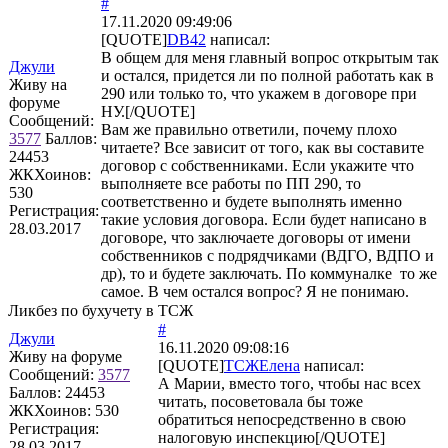
#
17.11.2020 09:49:06
[QUOTE]
DB42
написал:
В общем для меня главный вопрос открытым так
Джули
и остался, придется ли по полной работать как в
Живу на
290 или только то, что укажем в договоре при
форуме
НУ.[/QUOTE]
Сообщений:
Вам же правильно ответили, почему плохо
3577
Баллов:
читаете? Все зависит от того, как вы составите
24453
договор с собственниками. Если укажите что
ЖКХоинов:
выполняете все работы по ПП 290, то
530
соответственно и будете выполнять именно
Регистрация:
такие условия договора. Если будет написано в
28.03.2017
договоре, что заключаете договоры от имени
собственников с подрядчиками (ВДГО, ВДПО и
др), то и будете заключать. По коммуналке то же
самое. В чем остался вопрос? Я не понимаю.
Ликбез по бухучету в ТСЖ
#
Джули
16.11.2020 09:08:16
Живу на форуме
[QUOTE]
ТСЖЕлена
написал:
Сообщений:
3577
А Марии, вместо того, чтобы нас всех
Баллов:
24453
читать, посоветовала бы тоже
ЖКХоинов: 530
обратиться непосредственно в свою
Регистрация:
налоговую инспекцию[/QUOTE]
28.03.2017