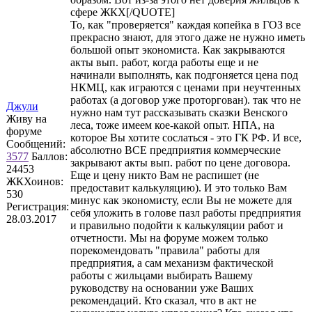
сфере ЖКХ[/QUOTE]
То, как "проверяется" каждая копейка в ГОЗ все
прекрасно знают, для этого даже не нужно иметь
большой опыт экономиста. Как закрываются
акты вып. работ, когда работы еще и не
начинали выполнять, как подгоняется цена под
НКМЦ, как играются с ценами при неучтенных
работах (а договор уже проторгован). так что не
Джули
нужно нам тут рассказывать сказки Венского
Живу на
леса, тоже имеем кое-какой опыт. НПА, на
форуме
которое Вы хотите сослаться - это ГК РФ. И все,
Сообщений:
абсолютно ВСЕ предприятия коммерческие
3577
Баллов:
закрывают акты вып. работ по цене договора.
24453
Еще и цену никто Вам не распишет (не
ЖКХоинов:
предоставит калькуляцию). И это только Вам
530
минус как экономисту, если Вы не можете для
Регистрация:
себя уложить в голове пазл работы предприятия
28.03.2017
и правильно подойти к калькуляции работ и
отчетности. Мы на форуме можем только
порекомендовать "правила" работы для
предприятия, а сам механизм фактической
работы с жильцами выбирать Вашему
руководству на основании уже Ваших
рекомендаций. Кто сказал, что в акт не