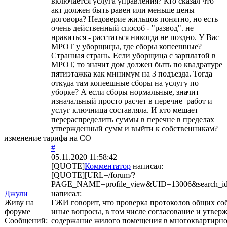
включается услуга управления? Кто сказал что
акт должен быть равен или меньше цены
договора? Недоверие жильцов понятно, но есть
очень действенный способ - "развод". не
нравиться - расстаться никогда не поздно. У Вас
МРОТ у уборщицы, где сборы копеешные?
Странная странь. Если уборщица с зарплатой в
МРОТ, то значит дом должен быть по квадратуре
пятиэтажка как минимум на 3 подъезда. Тогда
откуда там копеешные сборы на услугу по
уборке? А если сборы нормальные, значит
изначальный просто расчет в перечне работ и
услуг ключница составляла. И кто мешает
перераспределить суммы в перечне в пределах
утвержденный сумм и выйти к собственникам?
изменение тарифа на СО
#
05.11.2020 11:58:42
[QUOTE]
Комментатор
написал:
[QUOTE][URL=/forum/?
PAGE_NAME=profile_view&UID=13006&search_id=a
Джули
написал:
Живу на
ГЖИ говорит, что проверка протоколов общих со
форуме
иные вопросы, в том числе согласование и утвер
Сообщений:
содержание жилого помещения в многоквартирном