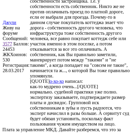
собственности застройщика. Т.е. у
собственности есть собственник. Никто же не
против оплачивать проезд по платной дороге,
если ее выбрали для проезда. Почему-то в
Джули
данном случае покупатель коттеджа знает что
Живу на
дорога - собственность другого человека, что
форуме
инфраструктура тоже собственность другого
Сообщений:
человека, все равно покупает коттедж себе или
3577
Баллов:
участок именно в этом поселке, а потом
24453
отказывается за все это оплачивать. А
ЖКХоинов:
собственник, как Вы правильно заметили,
530
маневрирует потом между "такими" и "не
Регистрация:
такими", а когда попадает на "совсем не такие",
28.03.2017
начинается та ж..., о которой Вы тоже правильно
упомянули.
[QUOTE]
о-хо-хо
написал:
как-то мудрено очень...[/QUOTE]
нормально. судебной практики уже полно.
экспертизу заказываете, подтверждаете размер
платы и досвидос. Групповой иск
собственникам в зубы и пусть радуются, что
эксперт начислил в разы больше. А сервитут суд
будет обязан установить, поскольку факт
пользования чужим имуществом на лицо.
Плата за управление МКД. Давайте разберемся, что это за