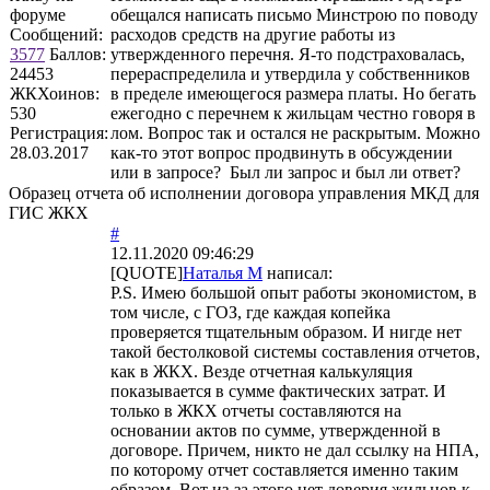
форуме
обещался написать письмо Минстрою по поводу
Сообщений:
расходов средств на другие работы из
3577
Баллов:
утвержденного перечня. Я-то подстраховалась,
24453
перераспределила и утвердила у собственников
ЖКХоинов:
в пределе имеющегося размера платы. Но бегать
530
ежегодно с перечнем к жильцам честно говоря в
Регистрация:
лом. Вопрос так и остался не раскрытым. Можно
28.03.2017
как-то этот вопрос продвинуть в обсуждении
или в запросе? Был ли запрос и был ли ответ?
Образец отчета об исполнении договора управления МКД для
ГИС ЖКХ
#
12.11.2020 09:46:29
[QUOTE]
Наталья М
написал:
P.S. Имею большой опыт работы экономистом, в
том числе, с ГОЗ, где каждая копейка
проверяется тщательным образом. И нигде нет
такой бестолковой системы составления отчетов,
как в ЖКХ. Везде отчетная калькуляция
показывается в сумме фактических затрат. И
только в ЖКХ отчеты составляются на
основании актов по сумме, утвержденной в
договоре. Причем, никто не дал ссылку на НПА,
по которому отчет составляется именно таким
образом. Вот из-за этого нет доверия жильцов к