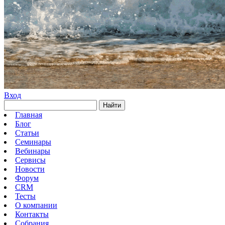
Вход
Найти
Главная
Блог
Статьи
Семинары
Вебинары
Сервисы
Новости
Форум
CRM
Тесты
О компании
Контакты
Собрания