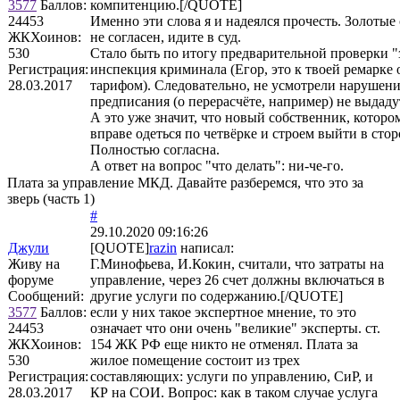
3577
Баллов:
компитенцию.[/QUOTE]
24453
Именно эти слова я и надеялся прочесть. Золотые 
ЖКХоинов:
не согласен, идите в суд.
530
Стало быть по итогу предварительной проверки "
Регистрация:
инспекция криминала (Егор, это к твоей ремарке 
28.03.2017
тарифом). Следовательно, не усмотрели нарушени
предписания (о перерасчёте, например) не выдаду
А это уже значит, что новый собственник, котором
вправе одеться по четвёрке и строем выйти в с
Полностью согласна.
А ответ на вопрос "что делать": ни-че-го.
Плата за управление МКД. Давайте разберемся, что это за
зверь (часть 1)
#
29.10.2020 09:16:26
Джули
[QUOTE]
razin
написал:
Живу на
Г.Минофьева, И.Кокин, считали, что затраты на
форуме
управление, через 26 счет должны включаться в
Сообщений:
другие услуги по содержанию.[/QUOTE]
3577
Баллов:
если у них такое экспертное мнение, то это
24453
означает что они очень "великие" эксперты. ст.
ЖКХоинов:
154 ЖК РФ еще никто не отменял. Плата за
530
жилое помещение состоит из трех
Регистрация:
составляющих: услуги по управлению, СиР, и
28.03.2017
КР на СОИ. Вопрос: как в таком случае услуга