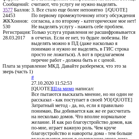
Сообщений:
считают, что услугу не нужно выделять.
3577
Баллов:
3. Все стало еще более непонятно [/QUOTE]
24453
По первому промежуточному итогу обсуждения
ЖКХоинов:
согласна, а по второму - категорические мое нет!
530
Не выделять услугу - нажить себе проблем.
Регистрация:
Только услуга управления не расшифровывается
28.03.2017
в отчетах. Если ее нет, то будьте любезны. Не
выделять можно в ПД (даже насколько я
понимаю и нужно не выделять, в ГИС строка
просто не ложиться). А вот в предлагаемом
перечне работ - должна быть и с ценой.
Плата за управление МКД. Давайте разберемся, что это за
зверь (часть 1)
#
27.10.2020 11:52:53
[QUOTE]
Шла мимо
написал:
Все пытаются высказать мнение, но ни один не
рассказал - как поступает в своей УО[/QUOTE]
Затратный метод - да, но, если я правильно
понимаю, Вы добивается как же ее рассчитать
на несколько домов. Что вполне нормальное
желание. И как раз благоустройство домов, как
по-мне, играет важную роль. Чем круче
благоустройство и навороты дома - тем больше
вкладывается денег в содержание этого дома,