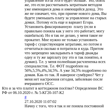
управление из-за этого будет больше. Но, опять
же, это если рассчитывать затратным методом
уже имеющиеся дома и имеющийся доход. Это
же не означает, что, при приеме нового дома, Вы
будете уменьшать плату за управление на старых
домах. Потому есть еще и вариант Егора.
Установить фиксированную плату (если я
правильно поняла как у него это работает, могу
ошибаться). Но я так не делаю, у меня такое не
прокатит. Мне нужно не только установить
тариф с существующим затратами, но потом и
отчитаться сколько я потратила и куда. Притом
что запрещено закладывать в тариф дважды
одну и ту же зарплату (ну это и так понятно, я
думаю). Т.е. у меня полнейшая расчлененка всех
специалистов. Т.е. ФОТ подроблен на
56%,5,5%,4%,34,5%. А уже 34,5% подроблено по
домам. Как-то так. Я наверное сумбурно? Чет у
меня нет настроения сегодня, заболеваю после
вчерашнего ОСС.
Кто и за что платит в коттеджном посёлке? Определение ВС
РФ от 06.10.2020 г. № 5-КГ20-107-К2
#
27.10.2020 11:07:02
Начну с того, что я так и не поняла постоянной