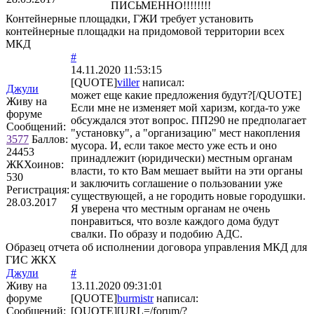
ПИСЬМЕННО!!!!!!!!
Контейнерные площадки, ГЖИ требует установить
контейнерные площадки на придомовой территории всех
МКД
#
14.11.2020 11:53:15
[QUOTE]
viller
написал:
Джули
может еще какие предложения будут?[/QUOTE]
Живу на
Если мне не изменяет мой харизм, когда-то уже
форуме
обсуждался этот вопрос. ПП290 не предполагает
Сообщений:
"установку", а "организацию" мест накопления
3577
Баллов:
мусора. И, если такое место уже есть и оно
24453
принадлежит (юридически) местным органам
ЖКХоинов:
власти, то кто Вам мешает выйти на эти органы
530
и заключить соглашение о пользовании уже
Регистрация:
существующей, а не городить новые городушки.
28.03.2017
Я уверена что местным органам не очень
понравиться, что возле каждого дома будут
свалки. По образу и подобию АДС.
Образец отчета об исполнении договора управления МКД для
ГИС ЖКХ
Джули
#
Живу на
13.11.2020 09:31:01
форуме
[QUOTE]
burmistr
написал:
Сообщений:
[QUOTE][URL=/forum/?