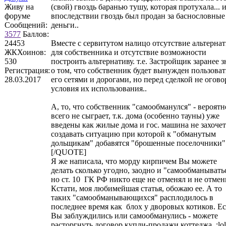
Живу на
(свой) гвоздь баранью тушу, которая протухала... 
форуме
впоследствии гвоздь был продан за баснословные
Сообщений:
деньги..
3577
Баллов:
24453
Вместе с сервитутом налицо отсутствие альтерна
ЖКХоинов:
для собственника и отсутствие возможности
530
построить альтернативу. т.е. Застройщик заранее з
Регистрация:
о том, что собственник будет вынужден пользоват
28.03.2017
его сетями и дорогами, но перед сделкой не огов
условия их использования..
А, то, что собственник "самообманулся" - вероятн
всего не сыграет, т.к. дома (особенно тауны) уже
введены как жилые дома и гос. машина не захочет
создавать ситуацию при которой к "обманутым
дольщикам" добавятся "брошенные поселочники"
[/QUOTE]
Я же написала, что морду кирпичем Вы можете
делать сколько угодно, заодно и "самообманывать
но ст. 10 ГК РФ никто еще не отменял и не отмен
Кстати, моя любимейшая статья, обожаю ее. А то
таких "самообманывающихся" расплодилось в
последнее время как блох у дворовых котиков. Е
Вы заблуждились или самообманулись - можете
расторгнуть договор купли-продажи коттеджа :lol