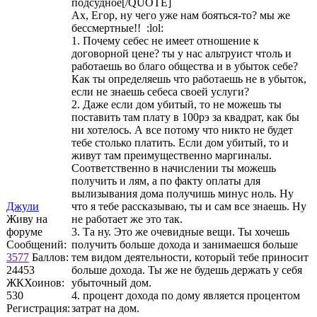
подсудное[/QUOTE]
Ах, Егор, ну чего уже нам бояться-то? мы же
бессмертные!! :lol:
1. Почему себес не имеет отношение к
договорной цене? ты у нас альтруист чтоль и
работаешь во благо общества и в убыток себе?
Как ты определяешь что работаешь не в убыток,
если не знаешь себеса своей услуги?
2. Даже если дом убитый, то не можешь ты
поставить там плату в 100рэ за квадрат, как бы
ни хотелось. А все потому что никто не будет
тебе столько платить. Если дом убитый, то и
живут там преимущественно маргиналы.
Соответственно в начислении ты можешь
получить и лям, а по факту оплаты для
вылизывания дома получишь минус ноль. Ну
Джули
что я тебе рассказываю, ты и сам все знаешь. Ну
Живу на
не работает же это так.
форуме
3. Та ну. Это же очевидные вещи. Ты хочешь
Сообщений:
получить больше дохода и занимаешся больше
3577
Баллов:
тем видом деятельности, который тебе приносит
24453
больше дохода. Ты же не будешь держать у себя
ЖКХоинов:
убыточный дом.
530
4. процент дохода по дому является процентом
Регистрация:
затрат на дом.