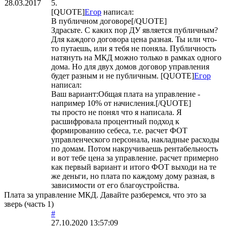
28.03.2017
5.
[QUOTE]
Егор
написал:
В публичном договоре[/QUOTE]
Здрасьте. С каких пор ДУ является публичным?
Для каждого договора цена разная. Ты или что-
то путаешь, или я тебя не поняла. Публичность
натянуть на МКД можно только в рамках одного
дома. Но для двух домов договор управления
будет разным и не публичным. [QUOTE]
Егор
написал:
Ваш вариант:Общая плата на управление -
например 10% от начисления.[/QUOTE]
ты просто не понял что я написала. Я
расшифровала процентный подход к
формированию себеса, т.е. расчет ФОТ
управленческого персонала, накладные расходы
по домам. Потом накручиваешь рентабельность
и вот тебе цена за управление. расчет примерно
как первый вариант и итого ФОТ выходи на те
же деньги, но плата по каждому дому разная, в
зависимости от его благоустройства.
Плата за управление МКД. Давайте разберемся, что это за
зверь (часть 1)
#
27.10.2020 13:57:09