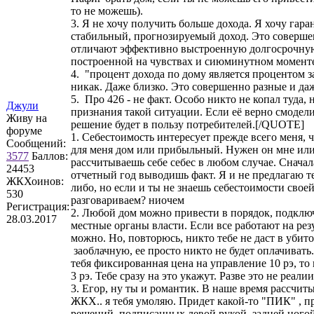
то не можешь).
3. Я не хочу получить больше дохода. Я хочу гар
стабильный, прогнозируемый доход. Это соверше
отличают эффективно выстроенную долгосрочную
построенной на чувствах и сиюминутном момент
4. "процент дохода по дому является процентом за
никак. Даже близко. Это совершенно разные и да
5. Про 426 - не факт. Особо никто не копал туда, 
Джули
признания такой ситуации. Если её верно смоделир
Живу на
решение будет в пользу потребителей.[/QUOTE]
форуме
1. Себестоимость интересует прежде всего меня,
Сообщений:
для меня дом или прибыльный. Нужен он мне или 
3577
Баллов:
рассчитываешь себе себес в любом случае. Сначал
24453
отчетный год выводишь факт. Я и не предлагаю те
ЖКХоинов:
либо, но если и ты не знаешь себестоимости своей
530
разговариваем? ниочем
Регистрация:
2. Любой дом можно привести в порядок, подключ
28.03.2017
местные органы власти. Если все работают на рез
можно. Но, повторюсь, никто тебе не даст в убит
заоблачную, ее просто никто не будет оплачивать.
тебя фиксированная цена на управление 10 рэ, то
3 рэ. Тебе сразу на это укажут. Разве это не реали
3. Егор, ну ты и романтик. В наше время рассчиты
ЖКХ.. я тебя умоляю. Придет какой-то "ПИК" , п
решений, подписанных левой рукой, задней ногой,