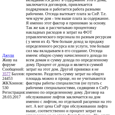
заключается договоров, привлекается
подрядчиков и работается работа разными
рабочими. Отсюда вытекает плата за СиР. Т.е.
чем круче дом - тем выше плата за содержание.
Я именно этот фактор и принимаю за основу.
Так же как и рассчитываю процентовку
накладных расходов и затрат на ФОТ
управленческого персонала по разным ресурсам
( у меня их 4). Чем больше доход за продажу
определенного ресурса или услуги, тем больше
сил мы вкладываем в его создание. Отсюда
Джули
имеем: общую сумму начисленного дохода по
Живу на
всем домам и сумму дохода по определенному
форуме
дому. Процент от дохода и является суммой
Сообщений:
затрат на этот дом. Другой привязки я не
3577
Баллов:
приемлю. Разделить сумму затрат на общую
24453
площадь можно и проще, но не учитываются
ЖКХоинов:
факторы работы специалистов (не путать с
530
рабочими специальностями, сидящими в СиР)
Регистрация:
именно по определенному дому. Договор на
28.03.2017
обслуживание лифтов заключается на дом
именно с лифтом, но отдельной расценки на это
нет. А вот цена СиР при обслуживании лифта
выше, соответственно и процент затрат на