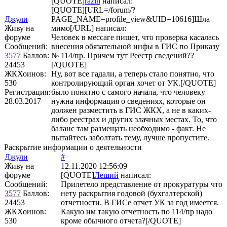
[QUOTE]
razin
написал:
[QUOTE][URL=/forum/?
Джули
PAGE_NAME=profile_view&UID=10616]Шла
Живу на
мимо[/URL] написал:
форуме
Человек в мессаге пишет, что проверка касалась
Сообщений:
внесения обязательной инфы в ГИС по Приказу
3577
Баллов:
№ 114/пр. Причем тут Реестр сведений??
24453
[/QUOTE]
ЖКХоинов:
Ну, вот все гадали, а теперь стало понятно, что
530
контролирующий орган хочет от УК.[/QUOTE]
Регистрация:
было понятно с самого начала, что человеку
28.03.2017
нужна информация о сведениях, которые он
должен разместить в ГИС ЖКХ, а не в каких-
либо реестрах и других злачных местах. То, что
баланс там размещать необходимо - факт. Не
пытайтесь заболтать тему, лучше пропустите.
Раскрытие информации о деятельности
Джули
#
Живу на
12.11.2020 12:56:09
форуме
[QUOTE]
Леший
написал:
Сообщений:
Прилетело представление от прокуратуры что
3577
Баллов:
нету раскрытия годовой (бухгалтерской)
24453
отчетности. В ГИСе отчет УК за год имеется.
ЖКХоинов:
Какую им такую отчетность по 114/пр надо
530
кроме обычного отчета?[/QUOTE]