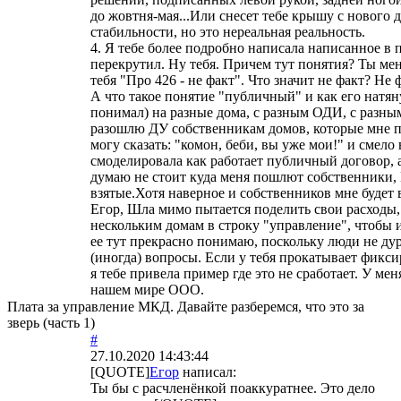
до жовтня-мая...Или снесет тебе крышу с нового до
стабильности, но это нереальная реальность.
4. Я тебе более подробно написала написанное в 
перекрутил. Ну тебя. Причем тут понятия? Ты мен
тебя "Про 426 - не факт". Что значит не факт? Не
А что такое понятие "публичный" и как его натян
понимал) на разные дома, с разным ОДИ, с разными
разошлю ДУ собственникам домов, которые мне по
могу сказать: "комон, беби, вы уже мои!" и смело
смоделировала как работает публичный договор, 
думаю не стоит куда меня пошлют собственники,
взятые.Хотя наверное и собственников мне будет в
Егор, Шла мимо пытается поделить свои расходы,
нескольким домам в строку "управление", чтобы и
ее тут прекрасно понимаю, поскольку люди не ду
(иногда) вопросы. Если у тебя прокатывает фикси
я тебе привела пример где это не сработает. У мен
нашем мире ООО.
Плата за управление МКД. Давайте разберемся, что это за
зверь (часть 1)
#
27.10.2020 14:43:44
[QUOTE]
Егор
написал:
Ты бы с расчленёнкой поаккуратнее. Это дело