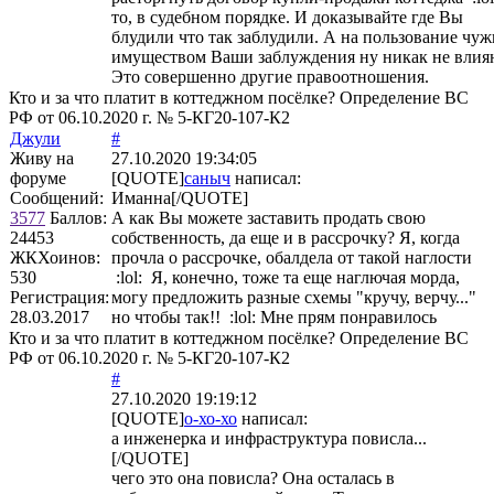
то, в судебном порядке. И доказывайте где Вы
блудили что так заблудили. А на пользование чу
имуществом Ваши заблуждения ну никак не влия
Это совершенно другие правоотношения.
Кто и за что платит в коттеджном посёлке? Определение ВС
РФ от 06.10.2020 г. № 5-КГ20-107-К2
Джули
#
Живу на
27.10.2020 19:34:05
форуме
[QUOTE]
саныч
написал:
Сообщений:
Иманна[/QUOTE]
3577
Баллов:
А как Вы можете заставить продать свою
24453
собственность, да еще и в рассрочку? Я, когда
ЖКХоинов:
прочла о рассрочке, обалдела от такой наглости
530
:lol: Я, конечно, тоже та еще наглючая морда,
Регистрация:
могу предложить разные схемы "кручу, верчу..."
28.03.2017
но чтобы так!! :lol: Мне прям понравилось
Кто и за что платит в коттеджном посёлке? Определение ВС
РФ от 06.10.2020 г. № 5-КГ20-107-К2
#
27.10.2020 19:19:12
[QUOTE]
о-хо-хо
написал:
а инженерка и инфраструктура повисла...
[/QUOTE]
чего это она повисла? Она осталась в