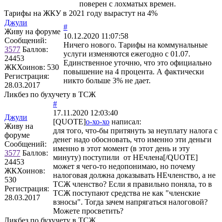
поверен с лохматых времен.
Тарифы на ЖКУ в 2021 году вырастут на 4%
Джули
#
Живу на форуме
10.12.2020 11:07:58
Сообщений:
Ничего нового. Тарифы на коммунальные
3577
Баллов:
услуги изменяются ежегодно с 01.07.
24453
Единственное уточню, что это официально
ЖКХоинов: 530
повышение на 4 процента. А фактически
Регистрация:
никто больше 3% не дает.
28.03.2017
Ликбез по бухучету в ТСЖ
#
17.11.2020 12:03:40
Джули
[QUOTE]
о-хо-хо
написал:
Живу на
для того, что-бы притянуть за неуплату налога с
форуме
денег надо обосновать, что именно эти деньги
Сообщений:
именно в этот момент (в этот день и эту
3577
Баллов:
минуту) поступили от НЕчлена[/QUOTE]
24453
может я чего-то недопонимаю, но почему
ЖКХоинов:
налоговая должна доказывать НЕчленство, а не
530
ТСЖ членство? Если я правильно поняла, то в
Регистрация:
ТСЖ поступают средства не как "членские
28.03.2017
взносы". Тогда зачем напрягаться налоговой?
Можете просветить?
Ликбез по бухучету в ТСЖ