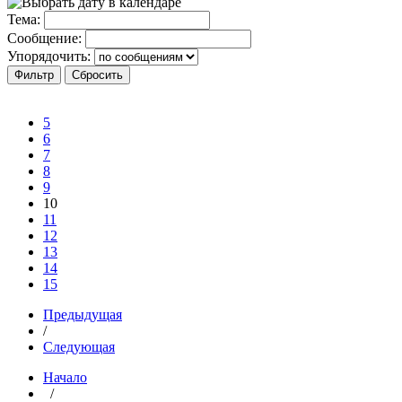
Тема:
Сообщение:
Упорядочить:
5
6
7
8
9
10
11
12
13
14
15
Предыдущая
/
Следующая
Начало
/