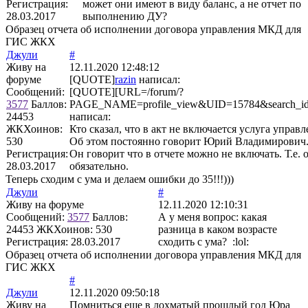
Регистрация:
может они имеют в виду баланс, а не отчет по
28.03.2017
выполнению ДУ?
Образец отчета об исполнении договора управления МКД для
ГИС ЖКХ
Джули
#
Живу на
12.11.2020 12:48:12
форуме
[QUOTE]
razin
написал:
Сообщений:
[QUOTE][URL=/forum/?
3577
Баллов:
PAGE_NAME=profile_view&UID=15784&search_id=
24453
написал:
ЖКХоинов:
Кто сказал, что в акт не включается услуга упра
530
Об этом постоянно говорит Юрий Владимирович
Регистрация:
Он говорит что в отчете можно не включать. Т.е. 
28.03.2017
обязательно.
Теперь сходим с ума и делаем ошибки до 35!!!)))
Джули
#
Живу на форуме
12.11.2020 12:10:31
Сообщений:
3577
Баллов:
А у меня вопрос: какая
24453
ЖКХоинов: 530
разница в каком возрасте
Регистрация:
28.03.2017
сходить с ума? :lol:
Образец отчета об исполнении договора управления МКД для
ГИС ЖКХ
#
Джули
12.11.2020 09:50:18
Живу на
Помниться еще в лохматый прошлый год Юра