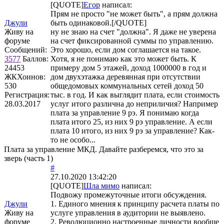
[QUOTE]
Егор
написал:
Прям не просто "не может быть", а прям должна
Джули
быть одинаковой.[/QUOTE]
Живу на
ну не знаю на счет "должна". Я даже не уверена
форуме
на счет фиксированной суммы по управлению.
Сообщений:
Это хорошо, если дом соглашается на такое.
3577
Баллов:
Хотя, я не понимаю как это может быть. К
24453
примеру дом 5 этажей, доход 1000000 в год и
ЖКХоинов:
дом двухэтажка деревянная при отсутствии
530
общедомовых коммунальных сетей доход 50
Регистрация:
тыс. в год. И как выглядит плата, если стоимость
28.03.2017
услуг итого различна до неприличия? Например
плата за управление 9 рэ. Я понимаю когда
плата итого 25, из них 9 рэ управление. А если
плата 10 итого, из них 9 рэ за управление? Как-
то не особо...
Плата за управление МКД. Давайте разберемся, что это за
зверь (часть 1)
#
27.10.2020 13:42:20
[QUOTE]
Шла мимо
написал:
Подвожу промежуточные итоги обсуждения.
Джули
1. Единого мнения к принципу расчета платы по
Живу на
услуге управления в аудитории не выявлено.
форуме
2. Революционно настроенные личности вообще