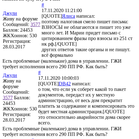
#
17.11.2020 11:21:00
Джули
[QUOTE]
Ялиса
написал:
Живу на форуме
поэтому налоговая смело пишет письма:
Сообщений:
3577
ВЗНОСЫ не облагаются и пишет это уже
Баллов:
24453
много лет. И Марии придет письмо с
ЖКХоинов: 530
цитированием фразы про взносы из 251 ст
Регистрация:
нк рф.[/QUOTE]
28.03.2017
других ответов такие органы и не пишут.
всё формально
Есть проблемные (маленькие) дома в управлении. ГЖИ
требует исполнения всего 290 ПП РФ. Как быть?
#
Джули
17.11.2020 10:00:03
Живу на
[QUOTE]
DB42
написал:
форуме
о том, что если ук соберет какой то пакет
Сообщений:
документов, передаст их у местную
3577
Баллов:
администрацию, от весь дом прекратит
24453
платить за содержание и компенсировать это
ЖКХоинов: 530
будет местная администрация.[/QUOTE]
Регистрация:
это относительно аварийности дома скорее
28.03.2017
всего.
Есть проблемные (маленькие) дома в управлении. ГЖИ
требует исполнения всего 290 ПП РФ. Как быть?