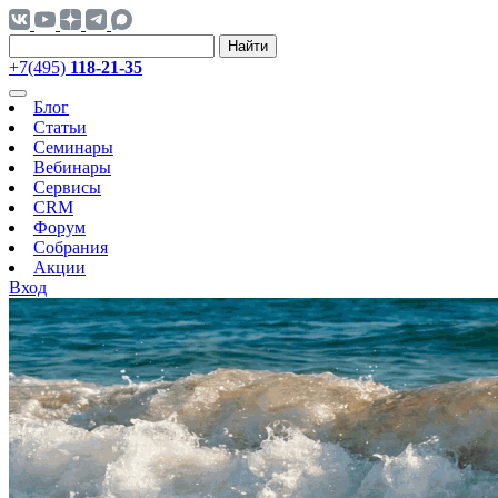
Найти
+7(495)
118-21-35
Блог
Статьи
Семинары
Вебинары
Сервисы
CRM
Форум
Собрания
Акции
Вход