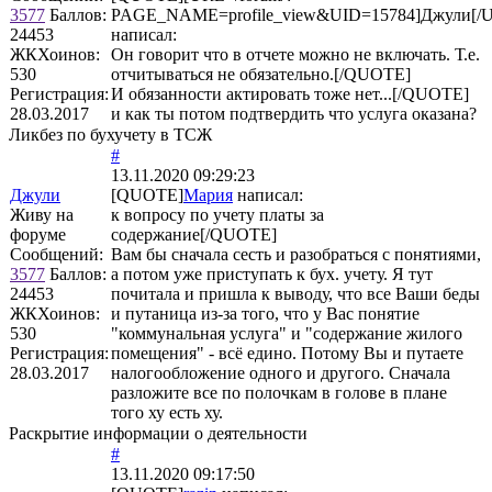
3577
Баллов:
PAGE_NAME=profile_view&UID=15784]Джули[/
24453
написал:
ЖКХоинов:
Он говорит что в отчете можно не включать. Т.е.
530
отчитываться не обязательно.[/QUOTE]
Регистрация:
И обязанности актировать тоже нет...[/QUOTE]
28.03.2017
и как ты потом подтвердить что услуга оказана?
Ликбез по бухучету в ТСЖ
#
13.11.2020 09:29:23
Джули
[QUOTE]
Мария
написал:
Живу на
к вопросу по учету платы за
форуме
содержание[/QUOTE]
Сообщений:
Вам бы сначала сесть и разобраться с понятиями,
3577
Баллов:
а потом уже приступать к бух. учету. Я тут
24453
почитала и пришла к выводу, что все Ваши беды
ЖКХоинов:
и путаница из-за того, что у Вас понятие
530
"коммунальная услуга" и "содержание жилого
Регистрация:
помещения" - всё едино. Потому Вы и путаете
28.03.2017
налогообложение одного и другого. Сначала
разложите все по полочкам в голове в плане
того ху есть ху.
Раскрытие информации о деятельности
#
13.11.2020 09:17:50