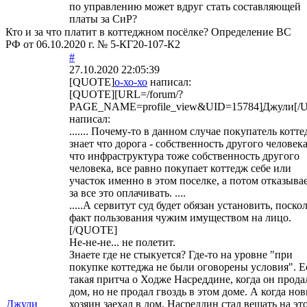
по управлению может вдруг стать составляющей
платы за СиР?
Кто и за что платит в коттеджном посёлке? Определение ВС
РФ от 06.10.2020 г. № 5-КГ20-107-К2
#
27.10.2020 22:05:39
[QUOTE]
о-хо-хо
написал:
[QUOTE][URL=/forum/?
PAGE_NAME=profile_view&UID=15784]Джули[/
написал:
....... Почему-то в данном случае покупатель котт
знает что дорога - собственность другого человека
что инфраструктура тоже собственность другого
человека, все равно покупает коттедж себе или
участок именно в этом поселке, а потом отказыва
за все это оплачивать. ....
.....А сервитут суд будет обязан установить, поско
факт пользования чужим имуществом на лицо.
[/QUOTE]
Не-не-не... не полетит.
Знаете где не стыкуется? Где-то на уровне "при
покупке коттеджа не были оговорены условия". Е
такая притча о Ходже Насреддине, когда он прода
дом, но не продал гвоздь в этом доме. А когда но
Джули
хозяин заехал в дом, Насреддин стал вешать на эт