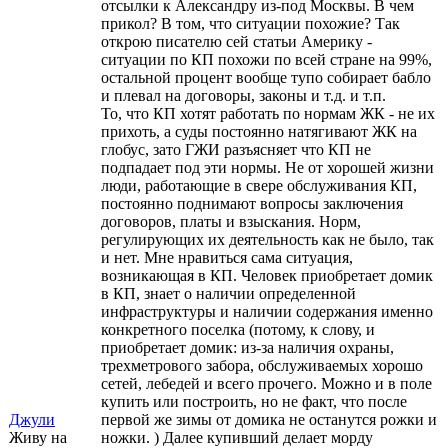
отсылки к Александру из-под Москвы. В чем
прикол? В том, что ситуации похожие? Так
открою писателю сей статьи Америку -
ситуации по КП похожи по всей стране на 99%,
остальной процент вообще тупо собирает бабло
и плевал на договоры, законы и т.д. и т.п.
То, что КП хотят работать по нормам ЖК - не их
прихоть, а суды постоянно натягивают ЖК на
глобус, зато ГЖИ разъясняет что КП не
подпадает под эти нормы. Не от хорошей жизни
люди, работающие в свере обслуживания КП,
постоянно поднимают вопросы заключения
договоров, платы и взыскания. Норм,
регулирующих их деятельность как не было, так
и нет. Мне нравиться сама ситуация,
возникающая в КП. Человек приобретает домик
в КП, знает о наличии определенной
инфраструктуры и наличии содержания именно
конкретного поселка (потому, к слову, и
приобретает домик: из-за наличия охраны,
трехметрового забора, обслуживаемых хорошо
сетей, лебедей и всего прочего. Можно и в поле
купить или построить, но не факт, что после
Джули
первой же зимы от домика не останутся рожки и
Живу на
ножки. ) Далее купивший делает морду