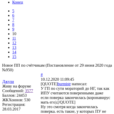
Конец
5
6
7
8
9
10
11
12
13
14
15
Новое ПП по счётчикам (Постановление от 29 июня 2020 года
№950)
#
10.12.2020 11:09:45
Джули
[QUOTE]
burmistr
написал:
Живу на форуме
У ГП по сути мораторий до НГ, так как
Сообщений:
3577
ИПУ считаются поверенными даже
Баллов:
24453
если поверка закончилась (коронавирус
ЖКХоинов: 530
мать его).[/QUOTE]
Регистрация:
Ну это смотря когда закончилась
28.03.2017
поверка. есть такие, у которых ПУ не