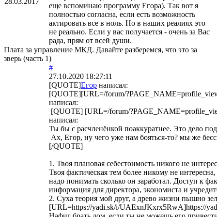
28.03.2017
еще вспоминаю программу Егора). Так вот я
полностью согласна, если есть возможность
актировать все в ноль. Но в наших реалиях это
не реально. Если у вас получается - очень за Вас
рада, прям от всей души.
Плата за управление МКД. Давайте разберемся, что это за
зверь (часть 1)
#
27.10.2020 18:27:11
[QUOTE]
Егор
написал:
[QUOTE][URL=/forum/?PAGE_NAME=profile_vie
написал:
[QUOTE] [URL=/forum/?PAGE_NAME=profile_vi
написал:
Ты бы с расчленёнкой поаккуратнее. Это дело п
Ах, Егор, ну чего уже нам бояться-то? мы же бе
[/QUOTE]
1. Твоя плановая себестоимость никого не интерес
Твоя фактическая тем более никому не интересна,
надо понимать сколько он заработал. Доступ к фа
информация для директора, экономиста и учредит
2. Суха теория мой друг, а древо жизни пышно зелен
[URL=https://yadi.sk/i/UAExnJKxrx5RwA]https://y
Нафиг брать дом, если ты не можешь его привести 