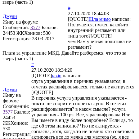
зверь (часть 1)
#
27.10.2020 18:44:03
Джули
[QUOTE]
Шла мимо
написал:
Живу на форуме
Получается, нужен какой-то
Сообщений:
3577
Баллов:
внутренний регламент или
24453
ЖКХоинов: 530
типа того?[/QUOTE]
Регистрация:
28.03.2017
чем Вам учетная политика не
регламент?
Плата за управление МКД. Давайте разберемся, что это за
зверь (часть 1)
#
27.10.2020 18:34:20
[QUOTE]
razin
написал:
слуга управления в перечнях указывается, в
отчетах расшифровываеся, только не актируется.
Джули
[/QUOTE]
Живу на
В перечнях услуга управления указывается -
форуме
никто не спорит и спорить глупо. В отчетах
Сообщений:
расшифровывается? в каком смысле? услуга
3577
Баллов:
управления - 100 рэ. Все, я расшифровала.Или
24453
Вы имеете в виду более подробнее? Если да, то
ЖКХоинов:
где об этом написано? Что не актируется -
530
согласна, хотя, когда-то не помню кто советовал
Регистрация:
актировать все до мелка для мастера (эх, я все