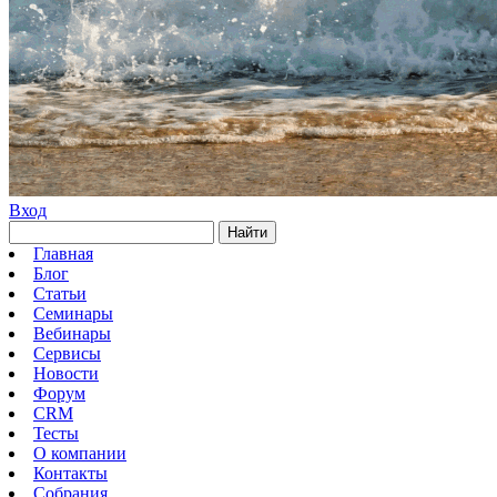
Вход
Найти
Главная
Блог
Статьи
Семинары
Вебинары
Сервисы
Новости
Форум
CRM
Тесты
О компании
Контакты
Собрания