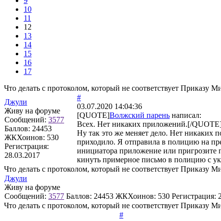
9
10
11
12
13
14
15
16
17
Что делать с протоколом, который не соответствует Приказу М
#
Джули
03.07.2020 14:04:36
Живу на форуме
[QUOTE]
Волжский парень
написал:
Сообщений:
3577
Всех. Нет никаких приложений.[/QUOTE
Баллов:
24453
Ну так это же меняет дело. Нет никаких 
ЖКХоинов: 530
приходило. Я отправила в полицию на пр
Регистрация:
инициатора приложение или пригрозите по
28.03.2017
кинуть примерное письмо в полицию с ук
Что делать с протоколом, который не соответствует Приказу М
Джули
Живу на форуме
Сообщений:
3577
Баллов:
24453
ЖКХоинов: 530
Регистрация:
Что делать с протоколом, который не соответствует Приказу М
#