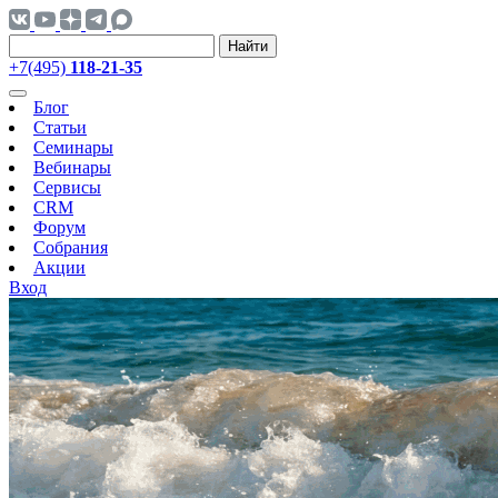
Найти
+7(495)
118-21-35
Блог
Статьи
Семинары
Вебинары
Сервисы
CRM
Форум
Собрания
Акции
Вход