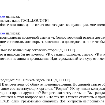
нко
написал:
о пытать наше ГЖИ...[/QUOTE]
более они никогда не отказываются дать консультации. мне помог
.
нко
написал:
 возможность досрочной смены ук (односторонний разрыв догов
ение составили, договоры заключили - и досвидос. главное чтобы
:
лько по взаимному согласию сторон[/QUOTE]
то и никогда бы не поменял УК с таким подходом. старую УК и н
лючили из лицы и досвидания. Идите доказывайте в суде от име
 в "родную" УК. Причем здесь ГЖН[/QUOTE]
Я Вам речь веду об объекте правонарушения. По данной статье 
лице соответствующих органов. "Родная" УК ну никак контроль 
стороны правонарушения? Вот разложите эту статью и Вы граждан
тентен в этом вопросе был. Это так же я хотела схитрить и при
 ГЖИ, блин, грамотными оказались :lol: хитрость не прокатила