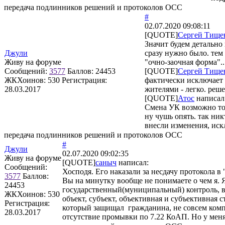
передача подлинников решений и протоколов ОСС
#
02.07.2020 09:08:11
[QUOTE]
Сергей Тище
Значит будем детальн
Джули
сразу нужно было. тем 
Живу на форуме
"очно-заочная форма"..
Сообщений:
3577
Баллов:
24453
[QUOTE]
Сергей Тище
ЖКХоинов: 530
Регистрация:
фактически исключает
28.03.2017
жителями - легко. реш
[QUOTE]
Атос
написал
Смена УК возможно то
ну чушь опять. так ник
внесли изменения, иск
передача подлинников решений и протоколов ОСС
#
Джули
02.07.2020 09:02:35
Живу на форуме
[QUOTE]
саныч
написал:
Сообщений:
Хосподя. Его наказали за несдачу протокола
3577
Баллов:
Вы на минутку вообще не понимаете о чем я. 
24453
государственный(муниципальный) контроль, в 
ЖКХоинов: 530
объект, субъект, объективная и субъективная 
Регистрация:
который защищал гражданина, не совсем компе
28.03.2017
отсутствие промывки по 7.22 КоАП. Но у меня