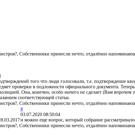
инстроя?, Собственники принесли нечто, отдалённо напоминающе
]
подтверждений того что люди голосовали, т.е. подтверждение кв
едмет проверки в подложности официального документа. Теперь 
лицией. Она, конечно, особо ничего не сделает (Вам впрочем э
азанием соответствующей статьи.
инстроя?, Собственники принесли нечто, отдалённо напоминающе
#
03.07.2020 08:50:04
28.03.2017
и можно еще вопрос, который собрание рассматривало
инстроя?, Собственники принесли нечто, отдалённо напоминающе