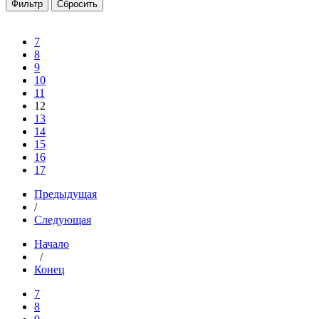
7
8
9
10
11
12
13
14
15
16
17
Предыдущая
/
Следующая
Начало
/
Конец
7
8