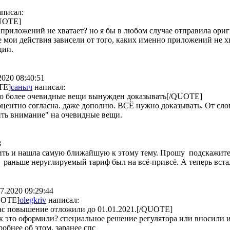
писал:
QUOTE]
 приложений не хватает? но я бы в любом случае отправила ор
е мои действия зависели от того, каких именно приложений не х
ции.
2020 08:40:51
TE]
саныч
написал:
до более очевидные вещи вынужден доказывать[/QUOTE]
центно согласна. даже дополню. ВСЁ нужно доказывать. От слова 
ить внимание" на очевидные вещи.
8
ить и нашла самую ближайшую к этому тему. Прошу подскажите,
 раньше неруглируемый тариф был на всё-привсё. А теперь встал
7.2020 09:29:44
UOTE]
olegkriv
написал:
ас повышение отложили до 01.01.2021.[/QUOTE]
ак это оформили? специальное решение регулятора или вносили
робнее об этом. заранее спс