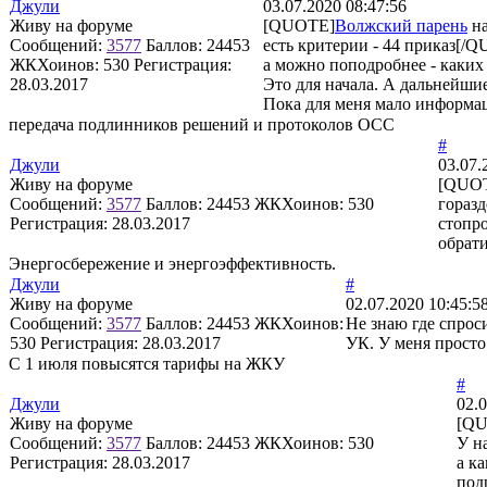
Джули
03.07.2020 08:47:56
Живу на форуме
[QUOTE]
Волжский парень
на
Сообщений:
3577
Баллов:
24453
есть критерии - 44 приказ[/
ЖКХоинов: 530
Регистрация:
а можно поподробнее - каких
28.03.2017
Это для начала. А дальнейши
Пока для меня мало информа
передача подлинников решений и протоколов ОСС
#
Джули
03.07.
Живу на форуме
[QUO
Сообщений:
3577
Баллов:
24453
ЖКХоинов: 530
гораз
Регистрация:
28.03.2017
стопро
обрат
Энергосбережение и энергоэффективность.
Джули
#
Живу на форуме
02.07.2020 10:45:5
Сообщений:
3577
Баллов:
24453
ЖКХоинов:
Не знаю где спрос
530
Регистрация:
28.03.2017
УК. У меня просто
С 1 июля повысятся тарифы на ЖКУ
#
Джули
02.0
Живу на форуме
[Q
Сообщений:
3577
Баллов:
24453
ЖКХоинов: 530
У н
Регистрация:
28.03.2017
а к
под