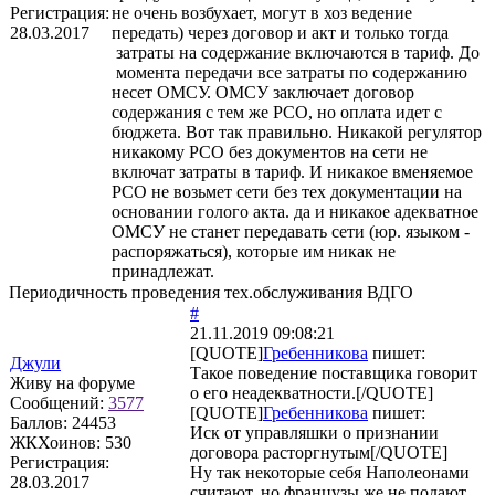
Регистрация:
не очень возбухает, могут в хоз ведение
28.03.2017
передать) через договор и акт и только тогда
затраты на содержание включаются в тариф. До
момента передачи все затраты по содержанию
несет ОМСУ. ОМСУ заключает договор
содержания с тем же РСО, но оплата идет с
бюджета. Вот так правильно. Никакой регулятор
никакому РСО без документов на сети не
включат затраты в тариф. И никакое вменяемое
РСО не возьмет сети без тех документации на
основании голого акта. да и никакое адекватное
ОМСУ не станет передавать сети (юр. языком -
распоряжаться), которые им никак не
принадлежат.
Периодичность проведения тех.обслуживания ВДГО
#
21.11.2019 09:08:21
[QUOTE]
Гребенникова
пишет:
Джули
Такое поведение поставщика говорит
Живу на форуме
о его неадекватности.[/QUOTE]
Сообщений:
3577
[QUOTE]
Гребенникова
пишет:
Баллов:
24453
Иск от управляшки о признании
ЖКХоинов: 530
договора расторгнутым[/QUOTE]
Регистрация:
Ну так некоторые себя Наполеонами
28.03.2017
считают, но французы же не подают