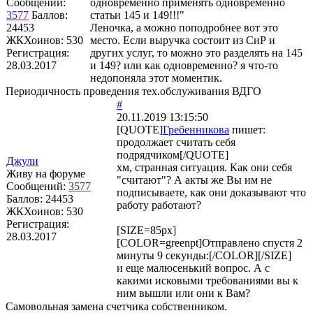
Сообщений:
одновременно применять одновременно
3577
Баллов:
статьи 145 и 149!!!"
24453
Леночка, а можно поподробнее вот это
ЖКХоинов: 530
место. Если выручка состоит из СиР и
Регистрация:
других услуг, то можно это разделять на 145
28.03.2017
и 149? или как одновременно? я что-то
недопоняла этот моментик.
Периодичность проведения тех.обслуживания ВДГО
#
20.11.2019 13:15:50
[QUOTE]
Гребенникова
пишет:
продолжает считать себя
подрядчиком[/QUOTE]
Джули
хм, странная ситуация. Как они себя
Живу на форуме
"считают"? А акты же Вы им не
Сообщений:
3577
подписываете, как они доказывают что
Баллов:
24453
работу работают?
ЖКХоинов: 530
Регистрация:
[SIZE=85px]
28.03.2017
[COLOR=greenpt]Отправлено спустя 2
минуты 9 секунды:[/COLOR][/SIZE]
и еще малюсенький вопрос. А с
какими исковыми требованиями вы к
ним вышли или они к Вам?
Самовольная замена счетчика собственником.