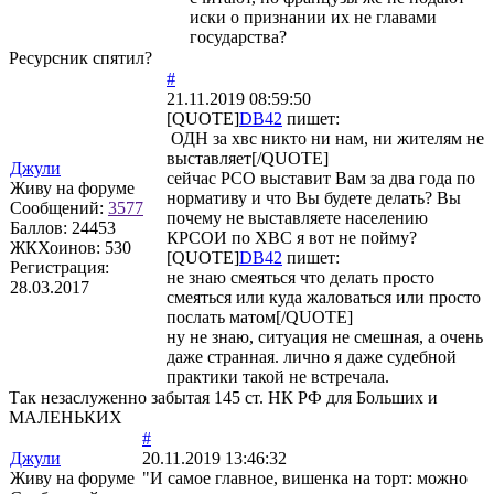
иски о признании их не главами
государства?
Ресурсник спятил?
#
21.11.2019 08:59:50
[QUOTE]
DB42
пишет:
ОДН за хвс никто ни нам, ни жителям не
выставляет[/QUOTE]
Джули
сейчас РСО выставит Вам за два года по
Живу на форуме
нормативу и что Вы будете делать? Вы
Сообщений:
3577
почему не выставляете населению
Баллов:
24453
КРСОИ по ХВС я вот не пойму?
ЖКХоинов: 530
[QUOTE]
DB42
пишет:
Регистрация:
не знаю смеяться что делать просто
28.03.2017
смеяться или куда жаловаться или просто
послать матом[/QUOTE]
ну не знаю, ситуация не смешная, а очень
даже странная. лично я даже судебной
практики такой не встречала.
Так незаслуженно забытая 145 ст. НК РФ для Больших и
МАЛЕНЬКИХ
#
Джули
20.11.2019 13:46:32
Живу на форуме
"И самое главное, вишенка на торт: можно