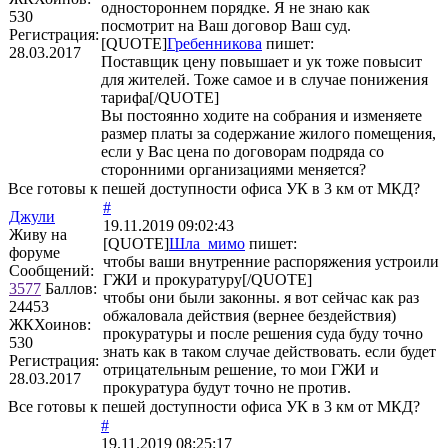
одностороннем порядке. Я не знаю как
530
посмотрит на Ваш договор Ваш суд.
Регистрация:
[QUOTE]
Гребенникова
пишет:
28.03.2017
Поставщик цену повышает и ук тоже повысит
для жителей. Тоже самое и в случае понижения
тарифа[/QUOTE]
Вы постоянно ходите на собрания и изменяете
размер платы за содержание жилого помещения,
если у Вас цена по договорам подряда со
сторонними организациями меняется?
Все готовы к пешей доступности офиса УК в 3 км от МКД?
#
Джули
19.11.2019 09:02:43
Живу на
[QUOTE]
Шла_мимо
пишет:
форуме
чтобы ваши внутренние распоряжения устроили
Сообщений:
ГЖИ и прокуратуру[/QUOTE]
3577
Баллов:
чтобы они были законны. я вот сейчас как раз
24453
обжаловала действия (вернее бездействия)
ЖКХоинов:
прокуратуры и после решения суда буду точно
530
знать как в таком случае действовать. если будет
Регистрация:
отрицательным решение, то мои ГЖИ и
28.03.2017
прокуратура будут точно не против.
Все готовы к пешей доступности офиса УК в 3 км от МКД?
#
19.11.2019 08:25:17