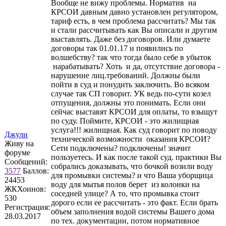
Вообще не вижу проблемы. Норматив на
КРСОИ давным давно установлен регулятором,
тариф есть, в чем проблема рассчитать? Мы так
и стали рассчитывать как Вы описали и другим
выставлять. Даже без договоров. Или думаете
договоры так 01.01.17 и появились по
волшебству? так что тогда было себе в убыток
нарабатывать? Хоть и да, отсутствие договора -
нарушение лиц.требований. Должны были
пойти в суд и понудить заключить. Во всяком
случае так СП говорит. УК ведь по-сути козел
отпущения, должны это понимать. Если они
сейчас выставят КРСОИ для оплаты, то взыщут
по суду. Поймите, КРСОИ - это жилищная
услуга!!! жилищная. Как суд говорит по поводу
Джули
технической возможности оказания КРСОИ?
Живу на
Сети подключены? подключены! значит
форуме
пользуетесь. И как после такой суд. практики Вы
Сообщений:
собрались доказывать, что бочкой возили воду
3577
Баллов:
для промывки системы? и что Ваша уборщица
24453
воду для мытья полов берет из колонки на
ЖКХоинов:
соседней улице? А то, что промывка стоит
530
дорого если ее рассчитать - это факт. Если брать
Регистрация:
объем заполнения водой системы Вашего дома
28.03.2017
по тех. документации, потом нормативное