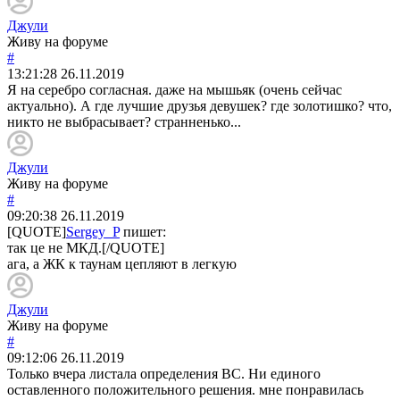
Джули
Живу на форуме
#
13:21:28
26.11.2019
Я на серебро согласная. даже на мышьяк (очень сейчас
актуально). А где лучшие друзья девушек? где золотишко? что,
никто не выбрасывает? странненько...
Джули
Живу на форуме
#
09:20:38
26.11.2019
[QUOTE]
Sergey_P
пишет:
так це не МКД.[/QUOTE]
ага, а ЖК к таунам цепляют в легкую
Джули
Живу на форуме
#
09:12:06
26.11.2019
Только вчера листала определения ВС. Ни единого
оставленного положительного решения. мне понравилась