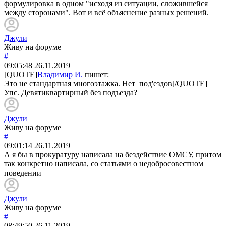
формулировка в одном "исходя из ситуации, сложившейся
между сторонами". Вот и всё объяснение разных решений.
Джули
Живу на форуме
#
09:05:48
26.11.2019
[QUOTE]
Владимир И.
пишет:
Это не стандартная многоэтажка. Нет под'ездов[/QUOTE]
Упс. Девятиквартирный без подъезда?
Джули
Живу на форуме
#
09:01:14
26.11.2019
А я бы в прокуратуру написала на бездействие ОМСУ, притом
так конкретно написала, со статьями о недобросовестном
поведении
Джули
Живу на форуме
#
08:49:50
26.11.2019