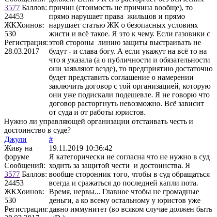
3577
Баллов:
причин (стоимость не причина вообще), то
24453
прямо нарушает права жильцов и прямо
ЖКХоинов:
нарушает статью ЖК о безопасных условиях
530
жисти и всё такое. Я это к чему. Если газовики с
Регистрация:
этой стороны линию защиты выстраивать не
28.03.2017
будут - и слава богу. А если укажут на всё то на
что я указала (а о публичности и обязательности
они заявляют везде), то предприятию достаточно
будет представить соглашение о намерении
заключить договор с той организацией, которую
они уже подискали подешевле. Я не говорю что
договор расторгнуть невозможно. Всё зависит
от суда и от работы юристов.
Нужно ли управляющей организации отстаивать честь и
достоинство в суде?
Джули
#
Живу на
19.11.2019 10:36:42
форуме
Я категорически не согласна что не нужно в суд
Сообщений:
ходить за защитой чести и достоинства. Я
3577
Баллов:
вообще сторонник того, чтобы в суд обращаться
24453
всегда и сражаться до последней капли пота.
ЖКХоинов:
Время, нервы... Главное чтобы не громадные
530
деньги, а ко всему остальному у юристов уже
Регистрация:
давно иммунитет (во всяком случае должен быть