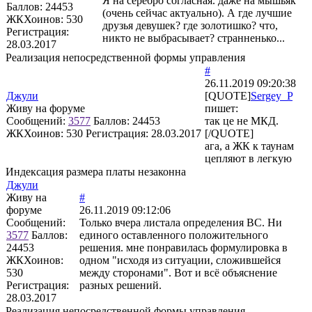
Я на серебро согласная. даже на мышьяк
Баллов:
24453
(очень сейчас актуально). А где лучшие
ЖКХоинов: 530
друзья девушек? где золотишко? что,
Регистрация:
никто не выбрасывает? странненько...
28.03.2017
Реализация непосредственной формы управления
#
26.11.2019 09:20:38
Джули
[QUOTE]
Sergey_P
Живу на форуме
пишет:
Сообщений:
3577
Баллов:
24453
так це не МКД.
ЖКХоинов: 530
Регистрация:
28.03.2017
[/QUOTE]
ага, а ЖК к таунам
цепляют в легкую
Индексация размера платы незаконна
Джули
Живу на
#
форуме
26.11.2019 09:12:06
Сообщений:
Только вчера листала определения ВС. Ни
3577
Баллов:
единого оставленного положительного
24453
решения. мне понравилась формулировка в
ЖКХоинов:
одном "исходя из ситуации, сложившейся
530
между сторонами". Вот и всё объяснение
Регистрация:
разных решений.
28.03.2017
Реализация непосредственной формы управления