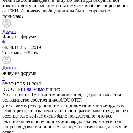
меня все дома заведены в лицу по таким договорам и вот
только завожу новый дом по такому же. вообще вопросов нет
от ГЖИ. А почему вообще должны быть вопросы не
понимаю?
Джули
Живу на форуме
#
08:58:11
25.11.2019
Тоже может быть.
Джули
Живу на форуме
#
08:57:17
25.11.2019
[QUOTE]
Шла_мимо
пишет:
У нас просто ДУ с листом подписания, где расписывается
большинство собственников[/QUOTE]
у нас также. реестр подписей - приложение к договору, все.
если приходят заключать, то просто расписываются дальше в
реестре. зато сейчас очень было показательно, что все
расписавшиеся получили экземпляр договора, когда встал
вопрос выдавали или нет. А так думаю кому отдал, а кому не
отдал...