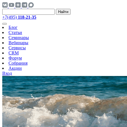
Найти
+7(495)
118-21-35
Блог
Статьи
Семинары
Вебинары
Сервисы
CRM
Форум
Собрания
Акции
Вход