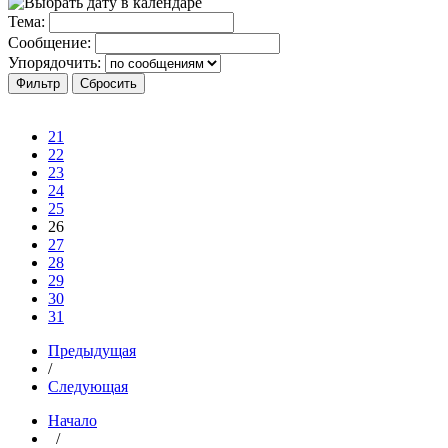
Тема:
Сообщение:
Упорядочить:
21
22
23
24
25
26
27
28
29
30
31
Предыдущая
/
Следующая
Начало
/