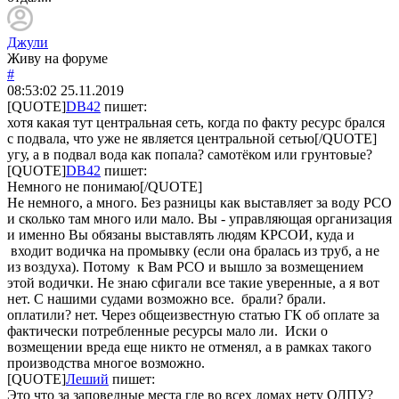
Джули
Живу на форуме
#
08:53:02
25.11.2019
[QUOTE]
DB42
пишет:
хотя какая тут центральная сеть, когда по факту ресурс брался
с подвала, что уже не является центральной сетью[/QUOTE]
угу, а в подвал вода как попала? самотёком или грунтовые?
[QUOTE]
DB42
пишет:
Немного не понимаю[/QUOTE]
Не немного, а много. Без разницы как выставляет за воду РСО
и сколько там много или мало. Вы - управляющая организация
и именно Вы обязаны выставлять людям КРСОИ, куда и
входит водичка на промывку (если она бралась из труб, а не
из воздуха). Потому к Вам РСО и вышло за возмещением
этой водички. Не знаю сфигали все такие уверенные, а я вот
нет. С нашими судами возможно все. брали? брали.
оплатили? нет. Через общеизвестную статью ГК об оплате за
фактически потребленные ресурсы мало ли. Иски о
возмещении вреда еще никто не отменял, а в рамках такого
производства многое возможно.
[QUOTE]
Леший
пишет:
Это что за заповедные места гле во всех домах нету ОДПУ?