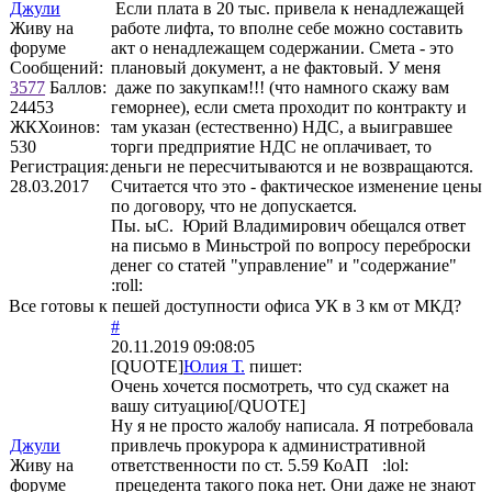
Джули
Если плата в 20 тыс. привела к ненадлежащей
Живу на
работе лифта, то вполне себе можно составить
форуме
акт о ненадлежащем содержании. Смета - это
Сообщений:
плановый документ, а не фактовый. У меня
3577
Баллов:
даже по закупкам!!! (что намного скажу вам
24453
геморнее), если смета проходит по контракту и
ЖКХоинов:
там указан (естественно) НДС, а выигравшее
530
торги предприятие НДС не оплачивает, то
Регистрация:
деньги не пересчитываются и не возвращаются.
28.03.2017
Считается что это - фактическое изменение цены
по договору, что не допускается.
Пы. ыС. Юрий Владимирович обещался ответ
на письмо в Миньстрой по вопросу переброски
денег со статей "управление" и "содержание"
:roll:
Все готовы к пешей доступности офиса УК в 3 км от МКД?
#
20.11.2019 09:08:05
[QUOTE]
Юлия Т.
пишет:
Очень хочется посмотреть, что суд скажет на
вашу ситуацию[/QUOTE]
Ну я не просто жалобу написала. Я потребовала
Джули
привлечь прокурора к административной
Живу на
ответственности по ст. 5.59 КоАП :lol:
форуме
прецедента такого пока нет. Они даже не знают