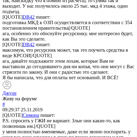
так, навскидку что я помню из расчета), то сумма так и
выходит. У нас получилось около 25 тыс. мкд 4 этажа, один
подъезд.
[QUOTE]
DB42
пишет:
подготовка МКД к ОЗП осуществляется в соответствии с 354
постановлением правительства[/QUOTE]
ага, особенно это обоснуйте ресурснику. мне интересно будет,
как Вы это сделаете.
[QUOTE]
DB42
пишет:
максимум, что ресурсник может, так это поучить средства в
виде КРСОИ[/QUOTE]
ага, давайте подскажите этим лохам, которые Вам не
выставили до сегодняшнего дня ни копья, что они могут с Вас
стрясити по закону. И они с радостью это сделают.
Я бы написала, что для оплаты нет оснований. И ВСЁ!
Джули
Живу на форуме
#
09:29:37
25.11.2019
[QUOTE]
Симона
пишет:
P.S. спросить у ГЖИ не вариант. Злые они какие-то, как
позвонишь им.[/QUOTE]
у меня полностью вменяемые, даже если звоню поспорить. у