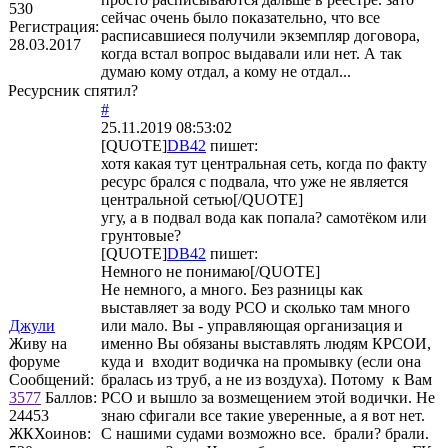
530
сейчас очень было показательно, что все
Регистрация:
расписавшиеся получили экземпляр договора,
28.03.2017
когда встал вопрос выдавали или нет. А так
думаю кому отдал, а кому не отдал...
Ресурсник спятил?
#
25.11.2019 08:53:02
[QUOTE]
DB42
пишет:
хотя какая тут центральная сеть, когда по факту
ресурс брался с подвала, что уже не является
центральной сетью[/QUOTE]
угу, а в подвал вода как попала? самотёком или
грунтовые?
[QUOTE]
DB42
пишет:
Немного не понимаю[/QUOTE]
Не немного, а много. Без разницы как
выставляет за воду РСО и сколько там много
Джули
или мало. Вы - управляющая организация и
Живу на
именно Вы обязаны выставлять людям КРСОИ,
форуме
куда и входит водичка на промывку (если она
Сообщений:
бралась из труб, а не из воздуха). Потому к Вам
3577
Баллов:
РСО и вышло за возмещением этой водички. Не
24453
знаю сфигали все такие уверенные, а я вот нет.
ЖКХоинов:
С нашими судами возможно все. брали? брали.