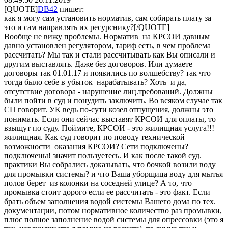
[QUOTE]
DB42
пишет:
как я могу сам установить норматив, сам собирать плату за
это и сам направлять их ресурснику?[/QUOTE]
Вообще не вижу проблемы. Норматив на КРСОИ давным
давно установлен регулятором, тариф есть, в чем проблема
рассчитать? Мы так и стали рассчитывать как Вы описали и
другим выставлять. Даже без договоров. Или думаете
договоры так 01.01.17 и появились по волшебству? так что
тогда было себе в убыток нарабатывать? Хоть и да,
отсутствие договора - нарушение лиц.требований. Должны
были пойти в суд и понудить заключить. Во всяком случае так
СП говорит. УК ведь по-сути козел отпущения, должны это
понимать. Если они сейчас выставят КРСОИ для оплаты, то
взыщут по суду. Поймите, КРСОИ - это жилищная услуга!!!
жилищная. Как суд говорит по поводу технической
возможности оказания КРСОИ? Сети подключены?
подключены! значит пользуетесь. И как после такой суд.
практики Вы собрались доказывать, что бочкой возили воду
для промывки системы? и что Ваша уборщица воду для мытья
полов берет из колонки на соседней улице? А то, что
промывка стоит дорого если ее рассчитать - это факт. Если
брать объем заполнения водой системы Вашего дома по тех.
документации, потом нормативное количество раз промывки,
плюс полное заполнение водой системы для опрессовки (это я