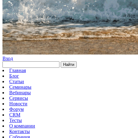
Вход
Найти
Главная
Блог
Статьи
Семинары
Вебинары
Сервисы
Новости
Форум
CRM
Тесты
О компании
Контакты
Собрания