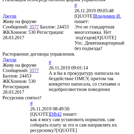
#
26.11.2019 09:05:48
Джули
[QUOTE]
Владимир И.
Живу на форуме
пишет:
Сообщений:
3577
Баллов:
24453
Это не стандартная
ЖКХоинов: 530
Регистрация:
многоэтажка. Нет
28.03.2017
под'ездов[/QUOTE]
Упс. Девятиквартирный
без подъезда?
Расторжение договора управления.
Джули
#
Живу на форуме
26.11.2019 09:01:14
Сообщений:
3577
А я бы в прокуратуру написала на
Баллов:
24453
бездействие ОМСУ, притом так
ЖКХоинов: 530
конкретно написала, со статьями о
Регистрация:
недобросовестном поведении
28.03.2017
Ресурсник спятил?
#
26.11.2019 08:49:50
[QUOTE]
DB42
пишет:
как я могу сам установить норматив, сам
собирать плату за это и сам направлять их
ресурснику?[/QUOTE]