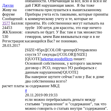
обязанности. Отвечающая за всё, всю и вся и не
Джули
дай ГЖИ нарушающая закон. Я бы тоже
Живу на
советовала прислушаться к вышесказанному.
форуме
Приборы учета есть таковыми, которые приняты
Сообщений:
к коммерческому учету и те, которые не
3577
Баллов:
приняты. Их собственники могут натыкать на
24453
трубе 100 штук для красоты, это еще ничего
ЖКХоинов:
означать не будет. У Вас там и так множество
530
геморроя, зачем Вам ввязываться еще и в не
Регистрация:
касающийся Вас? не понимаю.
28.03.2017
[SIZE=85px][COLOR=greenpt]Отправлено
спустя 57 секунды:[/COLOR][/SIZE]
[QUOTE]
sekretar.goodoffices
пишет:
Основной собственник, у которого заключен
договор с РСО, поручил УО разбираться с
данным нарушением[/QUOTE]
Вы наверное шутите сейчас? или у Вас в доме
два собственника всего?
расчет платы за содержание МКД
#
20.11.2019 09:19:33
если можно перебрасывать деньги между
статьями "управление" и "содержание", так что
можно говорить о статьях внутри "содержания".