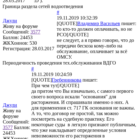
28.03.2017
:D ).
Граница раздела сетей водоотведения
#
19.11.2019 10:32:39
Джули
[QUOTE]
Владимир Васильев
пишет:
Живу на форуме
то кто-то должен оплачивать, но не
Сообщений:
3577
РСО[/QUOTE]
Баллов:
24453
не следует, а я прямо говорю, что до
ЖКХоинов: 530
передачи бесхоза кому-либо на
Регистрация:
28.03.2017
обслуживание, оплачивает за всё
ОМСУ.
Периодичность проведения тех.обслуживания ВДГО
#
19.11.2019 10:24:59
[QUOTE]
Гребенникова
пишет:
При чем тут[/QUOTE]
да притом что Вы изначально, с самого первого
своего вопроса искали "основания" для
расторжения. И спрашивали именно о них. А
Джули
для применения ст. 717 ГК основания не важны.
Живу на
А то, что договор не простой, так можно
форуме
посмотреть на судебную практику. Его
Сообщений:
некоторые суды в легкую признают публичным,
3577
Баллов:
что уже накладывает определенные условия
24453
невозможности его расторжения в
ЖКХоинов: