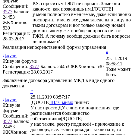
форуме
P.S. спросить у ГЖИ не вариант. Злые они
Сообщений:
какие-то, как позвонишь им.[/QUOTE]
3577
Баллов:
у меня полностью вменяемые, даже если звоню
24453
поспорить. у меня все дома заведены в лицу по
ЖКХоинов:
таким договорам и вот только завожу новый
530
дом по такому же. вообще вопросов нет от
Регистрация:
ГЖИ. А почему вообще должны быть вопросы
28.03.2017
не понимаю?
Реализация непосредственной формы управления
#
Джули
25.11.2019
Живу на форуме
08:58:11
Сообщений:
3577
Баллов:
24453
ЖКХоинов: 530
Тоже может
Регистрация:
28.03.2017
быть.
Заключение договора управления МКД в виде одного
документа
#
25.11.2019 08:57:17
Джули
[QUOTE]
Шла_мимо
пишет:
Живу на
У нас просто ДУ с листом подписания, где
форуме
расписывается большинство
Сообщений:
собственников[/QUOTE]
3577
Баллов:
у нас также. реестр подписей - приложение к
24453
договору, все. если приходят заключать, то
ЖКХоинов:
просто расписываются дальше в реестре. зато