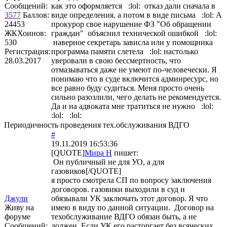
Сообщений:
как это оформляется :lol: отказ дали сначала в
3577
Баллов:
виде определения, а потом в виде письма :lol: А
24453
прокурор свое нарушение ФЗ "Об обращении
ЖКХоинов:
граждан" объяснил технической ошибкой :lol:
530
наверное секретарь зависла или у помощника
Регистрация:
программа памяти слетела :lol: настолько
28.03.2017
уверовали в свою бессмертность, что
отмазываться даже не умеют по-человечески. Я
понимаю что в суде включится админресурс, но
все равно буду судиться. Меня просто очень
сильно разозлили, чего делать не рекомендуется.
Да и на адвоката мне тратиться не нужно :lol:
:lol: :lol:
Периодичность проведения тех.обслуживания ВДГО
#
19.11.2019 16:53:36
[QUOTE]
Мира Н
пишет:
Он публичный не для УО, а для
газовиков[/QUOTE]
я просто смотрела СП по вопросу заключения
договоров. газовики выходили в суд и
Джули
обязывали УК заключать этот договор. Я что
Живу на
имею в виду по данной ситуации. Договор на
форуме
техобслуживание ВДГО обязан быть, а не
Сообщений:
должен. Если УК его расторгает без всяческих