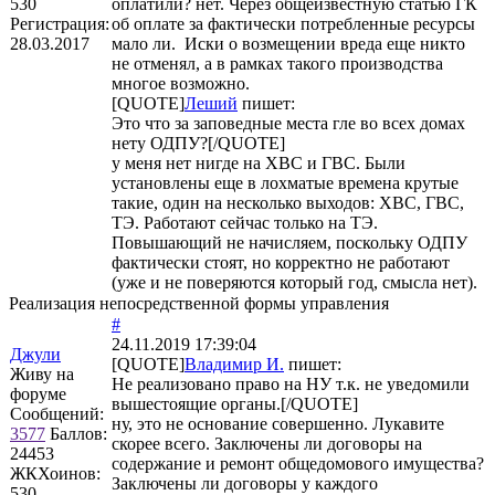
530
оплатили? нет. Через общеизвестную статью ГК
Регистрация:
об оплате за фактически потребленные ресурсы
28.03.2017
мало ли. Иски о возмещении вреда еще никто
не отменял, а в рамках такого производства
многое возможно.
[QUOTE]
Леший
пишет:
Это что за заповедные места гле во всех домах
нету ОДПУ?[/QUOTE]
у меня нет нигде на ХВС и ГВС. Были
установлены еще в лохматые времена крутые
такие, один на несколько выходов: ХВС, ГВС,
ТЭ. Работают сейчас только на ТЭ.
Повышающий не начисляем, поскольку ОДПУ
фактически стоят, но корректно не работают
(уже и не поверяются который год, смысла нет).
Реализация непосредственной формы управления
#
24.11.2019 17:39:04
Джули
[QUOTE]
Владимир И.
пишет:
Живу на
Не реализовано право на НУ т.к. не уведомили
форуме
вышестоящие органы.[/QUOTE]
Сообщений:
ну, это не основание совершенно. Лукавите
3577
Баллов:
скорее всего. Заключены ли договоры на
24453
содержание и ремонт общедомового имущества?
ЖКХоинов:
Заключены ли договоры у каждого
530