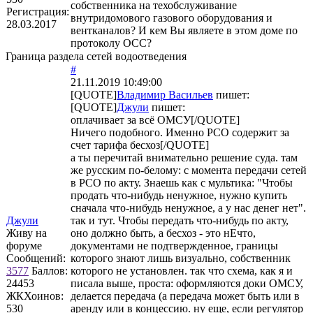
собственника на техобслуживание
Регистрация:
внутридомового газового оборудования и
28.03.2017
вентканалов? И кем Вы являете в этом доме по
протоколу ОСС?
Граница раздела сетей водоотведения
#
21.11.2019 10:49:00
[QUOTE]
Владимир Васильев
пишет:
[QUOTE]
Джули
пишет:
оплачивает за всё ОМСУ[/QUOTE]
Ничего подобного. Именно РСО содержит за
счет тарифа бесхоз[/QUOTE]
а ты перечитай внимательно решение суда. там
же русским по-белому: с момента передачи сетей
в РСО по акту. Знаешь как с мультика: "Чтобы
продать что-нибудь ненужное, нужно купить
сначала что-нибудь ненужное, а у нас денег нет".
Джули
так и тут. Чтобы передать что-нибудь по акту,
Живу на
оно должно быть, а бесхоз - это нЕчто,
форуме
документами не подтвержденное, границы
Сообщений:
которого знают лишь визуально, собственник
3577
Баллов:
которого не установлен. так что схема, как я и
24453
писала выше, проста: оформляются доки ОМСУ,
ЖКХоинов:
делается передача (а передача может быть или в
530
аренду или в концессию. ну еще, если регулятор