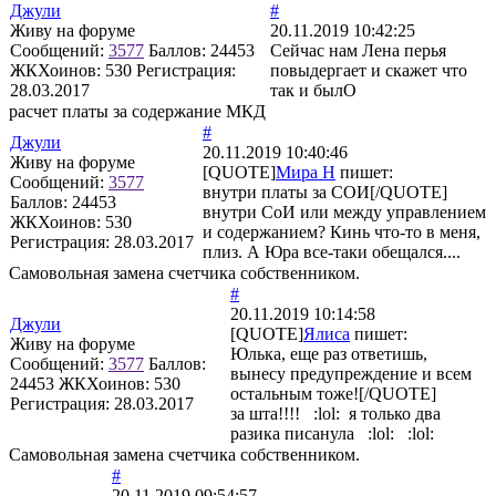
Джули
#
Живу на форуме
20.11.2019 10:42:25
Сообщений:
3577
Баллов:
24453
Сейчас нам Лена перья
ЖКХоинов: 530
Регистрация:
повыдергает и скажет что
28.03.2017
так и былО
расчет платы за содержание МКД
#
Джули
20.11.2019 10:40:46
Живу на форуме
[QUOTE]
Мира Н
пишет:
Сообщений:
3577
внутри платы за СОИ[/QUOTE]
Баллов:
24453
внутри СоИ или между управлением
ЖКХоинов: 530
и содержанием? Кинь что-то в меня,
Регистрация:
28.03.2017
плиз. А Юра все-таки обещался....
Самовольная замена счетчика собственником.
#
20.11.2019 10:14:58
Джули
[QUOTE]
Ялиса
пишет:
Живу на форуме
Юлька, еще раз ответишь,
Сообщений:
3577
Баллов:
вынесу предупреждение и всем
24453
ЖКХоинов: 530
остальным тоже![/QUOTE]
Регистрация:
28.03.2017
за шта!!!! :lol: я только два
разика писанула :lol: :lol:
Самовольная замена счетчика собственником.
#
20.11.2019 09:54:57