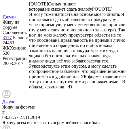
[QUOTE]
Саныч
пишет:
которая не сможет сдать жалобу[/QUOTE]
Я могу тоже написать на основе моего опыта. Я
Джули
попыталась сдать обращение в прокуратуру
Живу на
через приемную, у меня естественно не приняли
форуме
(ну у меня своя история личного характера). Так
Сообщений:
вот, на мою жалобу прокуратура области не то
3577
Баллов:
что обоснована правильность не приемки лично
24453
письменного обращения, но и обосновала
ЖКХоинов:
законность наличия в прокуратуре этих чудо-
530
ящиков без опознавательных знаков, куда
Регистрация:
кидают люди всё что заблагорассудится.
28.03.2017
Руководствуясь этим опусом, я могу сделать
стопроцентное заявление, что обращение можно
принимать в удобной для УК форме, главное всё
это узаконить внутренними распоряжениями. В
общем, как-то так :D
Джули
Живу на форуме
#
08:32:57
27.11.2019
Я хочу всем всем сказать огромнейшее спасибки.