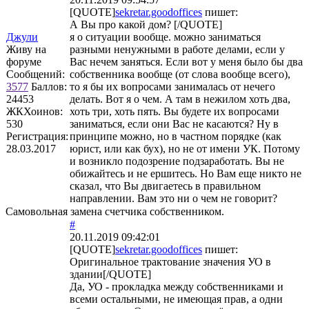
[QUOTE]
sekretar.goodoffices
пишет:
А Вы про какой дом? [/QUOTE]
Джули
я о ситуации вообще. можно заниматься
Живу на
разными ненужными в работе делами, если у
форуме
Вас нечем заняться. Если вот у меня было бы два
Сообщений:
собственника вообще (от слова вообще всего),
3577
Баллов:
то я бы их вопросами занималась от нечего
24453
делать. Вот я о чем. А там в нежилом хоть два,
ЖКХоинов:
хоть три, хоть пять. Вы будете их вопросами
530
заниматься, если они Вас не касаются? Ну в
Регистрация:
принципе можно, но в частном порядке (как
28.03.2017
юрист, или как бух), но не от имени УК. Потому
и возникло подозрение подзаработать. Вы не
обижайтесь и не ершитесь. Но Вам еще никто не
сказал, что Вы двигаетесь в правильном
направлении. Вам это ни о чем не говорит?
Самовольная замена счетчика собственником.
#
20.11.2019 09:42:01
[QUOTE]
sekretar.goodoffices
пишет:
Оригинальное трактование значения УО в
здании[/QUOTE]
Да, УО - прокладка между собственниками и
всеми остальными, не имеющая прав, а одни