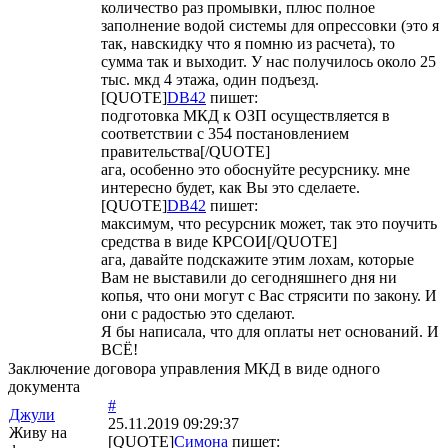
количество раз промывки, плюс полное
заполнение водой системы для опрессовки (это я
так, навскидку что я помню из расчета), то
сумма так и выходит. У нас получилось около 25
тыс. мкд 4 этажа, один подъезд.
[QUOTE]
DB42
пишет:
подготовка МКД к ОЗП осуществляется в
соответствии с 354 постановлением
правительства[/QUOTE]
ага, особенно это обоснуйте ресурснику. мне
интересно будет, как Вы это сделаете.
[QUOTE]
DB42
пишет:
максимум, что ресурсник может, так это поучить
средства в виде КРСОИ[/QUOTE]
ага, давайте подскажите этим лохам, которые
Вам не выставили до сегодняшнего дня ни
копья, что они могут с Вас стрясити по закону. И
они с радостью это сделают.
Я бы написала, что для оплаты нет оснований. И
ВСЁ!
Заключение договора управления МКД в виде одного
документа
#
Джули
25.11.2019 09:29:37
Живу на
[QUOTE]
Симона
пишет: