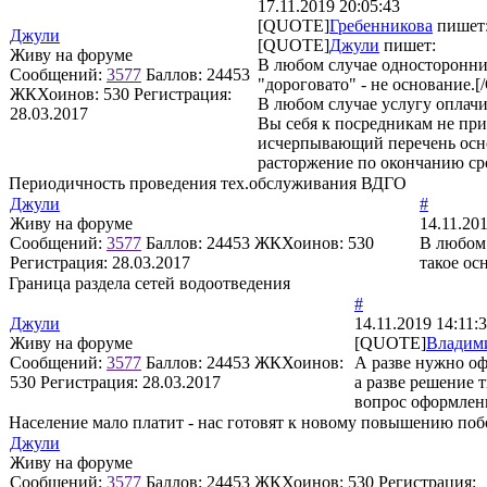
17.11.2019 20:05:43
[QUOTE]
Гребенникова
пишет
Джули
[QUOTE]
Джули
пишет:
Живу на форуме
В любом случае односторонний
Сообщений:
3577
Баллов:
24453
"дороговато" - не основание.
ЖКХоинов: 530
Регистрация:
В любом случае услугу оплач
28.03.2017
Вы себя к посредникам не при
исчерпывающий перечень основ
расторжение по окончанию ср
Периодичность проведения тех.обслуживания ВДГО
Джули
#
Живу на форуме
14.11.20
Сообщений:
3577
Баллов:
24453
ЖКХоинов: 530
В любом 
Регистрация:
28.03.2017
такое ос
Граница раздела сетей водоотведения
#
Джули
14.11.2019 14:11:
Живу на форуме
[QUOTE]
Владим
Сообщений:
3577
Баллов:
24453
ЖКХоинов:
А разве нужно о
530
Регистрация:
28.03.2017
а разве решение 
вопрос оформлен
Население мало платит - нас готовят к новому повышению поб
Джули
Живу на форуме
Сообщений:
3577
Баллов:
24453
ЖКХоинов: 530
Регистрация: