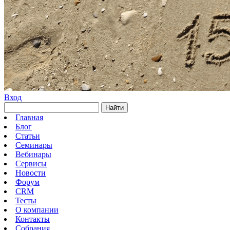
Вход
Найти
Главная
Блог
Статьи
Семинары
Вебинары
Сервисы
Новости
Форум
CRM
Тесты
О компании
Контакты
Собрания