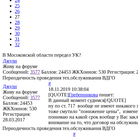
24
25
26
27
28
29
30
31
32
В Мосоковской области передел УК?
Джули
Живу на форуме
Сообщений:
3577
Баллов:
24453
ЖКХоинов: 530
Регистрация:
Периодичность проведения тех.обслуживания ВДГО
#
Джули
18.11.2019 10:38:04
Живу на форуме
[QUOTE]
Гребенникова
пишет:
Сообщений:
3577
В данный момент судимся[/QUOTE]
Баллов:
24453
ну по ст. 717 вообще не имеют никакого 
ЖКХоинов: 530
тоже смутило "понижение цены", изменен
Регистрация:
понимаю на какой срок вообще у Вас закл
28.03.2017
внимание на то, что договор на обслужи
Периодичность проведения тех.обслуживания ВДГО
#