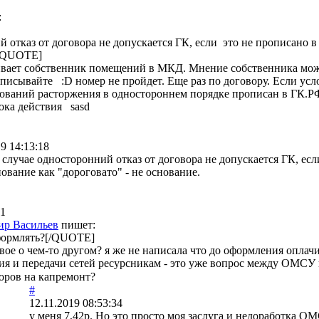
:
 отказ от договора не допускается ГК, если это не прописано в 
[/QUOTE]
ивает собственник помещений в МКД. Мнение собственника мож
писывайте :D номер не пройдет. Еще раз по договору. Если усл
аний расторжения в одностороннем порядке прописан в ГК.РФ. И
ока действия sasd
19 14:13:18
случае односторонний отказ от договора не допускается ГК, есл
нование как "дороговато" - не основание.
31
ир Васильев
пишет:
формлять?[/QUOTE]
твое о чем-то другом? я же не написала что до оформления оплач
ия и передачи сетей ресурсникам - это уже вопрос между ОМСУ
оров на капремонт?
#
12.11.2019 08:53:34
у меня 7,42р. Но это просто моя заслуга и недоработка ОМ