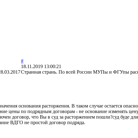
#
18.11.2019 13:00:21
28.03.2017
Странная странь. По всей России МУПы и ФГУпы расф
значения основания расторжения. В таком случае остается опас
ие цены по подрядным договорам - не основание изменять цен
ючен договор, что Вы в суд за расторжением пошли?суд буде дли
вание ВДГО не простой договор подряда.