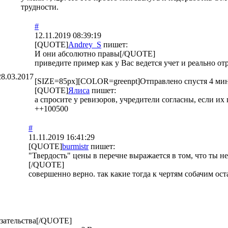
трудности.
#
12.11.2019 08:39:19
[QUOTE]
Andrey_S
пишет:
И они абсолютно правы[/QUOTE]
приведите пример как у Вас ведется учет и реально от
28.03.2017
[SIZE=85px][COLOR=greenpt]Отправлено спустя 4 ми
[QUOTE]
Ялиса
пишет:
а спросите у ревизоров, учредители согласны, если 
++100500
#
11.11.2019 16:41:29
[QUOTE]
burmistr
пишет:
"Твердость" цены в перечне выражается в том, что ты н
[/QUOTE]
совершенно верно. так какие тогда к чертям собачим ост
бязательства[/QUOTE]