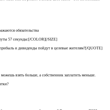
ражаются обязательства
нуты 57 секунды:[/COLOR][/SIZE]
их прибыль и дивиденды пойдут в целевые жителям?[/QUOTE]
е можешь взять больше, а собственник заплатить меньше.
атки?