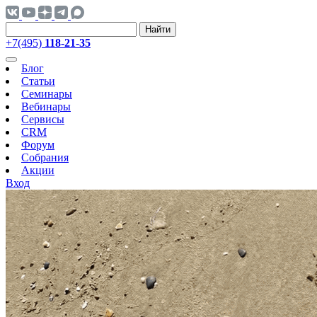
Найти
+7(495)
118-21-35
Блог
Статьи
Семинары
Вебинары
Сервисы
CRM
Форум
Собрания
Акции
Вход