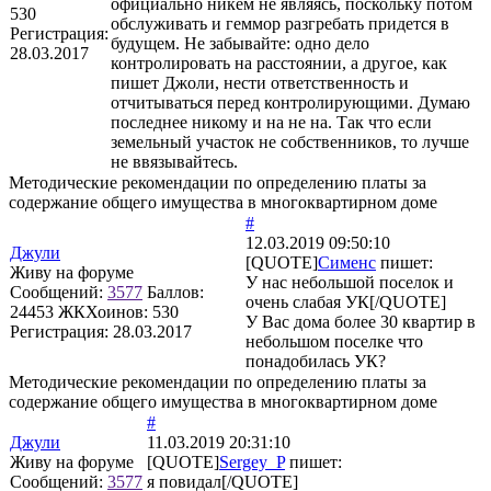
официально никем не являясь, поскольку потом
530
обслуживать и геммор разгребать придется в
Регистрация:
будущем. Не забывайте: одно дело
28.03.2017
контролировать на расстоянии, а другое, как
пишет Джоли, нести ответственность и
отчитываться перед контролирующими. Думаю
последнее никому и на не на. Так что если
земельный участок не собственников, то лучше
не ввязывайтесь.
Методические рекомендации по определению платы за
содержание общего имущества в многоквартирном доме
#
12.03.2019 09:50:10
Джули
[QUOTE]
Сименс
пишет:
Живу на форуме
У нас небольшой поселок и
Сообщений:
3577
Баллов:
очень слабая УК[/QUOTE]
24453
ЖКХоинов: 530
У Вас дома более 30 квартир в
Регистрация:
28.03.2017
небольшом поселке что
понадобилась УК?
Методические рекомендации по определению платы за
содержание общего имущества в многоквартирном доме
#
Джули
11.03.2019 20:31:10
Живу на форуме
[QUOTE]
Sergey_P
пишет:
Сообщений:
3577
я повидал[/QUOTE]