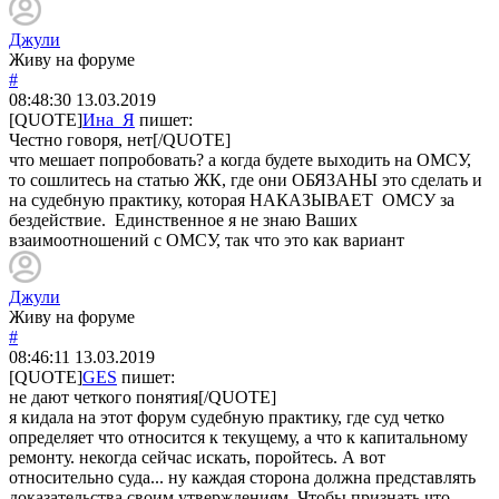
Джули
Живу на форуме
#
08:48:30
13.03.2019
[QUOTE]
Ина_Я
пишет:
Честно говоря, нет[/QUOTE]
что мешает попробовать? а когда будете выходить на ОМСУ,
то сошлитесь на статью ЖК, где они ОБЯЗАНЫ это сделать и
на судебную практику, которая НАКАЗЫВАЕТ ОМСУ за
бездействие. Единственное я не знаю Ваших
взаимоотношений с ОМСУ, так что это как вариант
Джули
Живу на форуме
#
08:46:11
13.03.2019
[QUOTE]
GES
пишет:
не дают четкого понятия[/QUOTE]
я кидала на этот форум судебную практику, где суд четко
определяет что относится к текущему, а что к капитальному
ремонту. некогда сейчас искать, поройтесь. А вот
относительно суда... ну каждая сторона должна представлять
доказательства своим утверждениям. Чтобы признать что