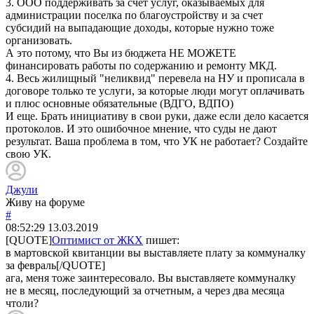
3. ООО поддерживать за счет услуг, оказываемых для
администрации поселка по благоустройству и за счет
субсидий на выпадающие доходы, которые нужно тоже
организовать.
А это потому, что Вы из бюджета НЕ МОЖЕТЕ
финансировать работы по содержанию и ремонту МКД.
4. Весь жилищный "неликвид" перевела на НУ и прописала в
договоре только те услуги, за которые люди могут оплачивать
и плюс основные обязательные (ВДГО, ВДПО)
И еще. Брать инициативу в свои руки, даже если дело касается
протоколов. И это ошибочное мнение, что суды не дают
результат. Ваша проблема в том, что УК не работает? Создайте
свою УК.
Джули
Живу на форуме
#
08:52:29
13.03.2019
[QUOTE]
Оптимист от ЖКХ
пишет:
в мартовской квитанции вы выставляете плату за коммуналку
за февраль[/QUOTE]
ага, меня тоже заинтересовало. Вы выставляете коммуналку
не в месяц, последующий за отчетным, а через два месяца
чтоли?