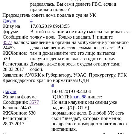
разделялась. Вы сами делаете ГВС, если я
правильно поняла?
Председатель совета дома подала в суд на УК
Джули
#
Живу на
17.03.2019 09:43:55
форуме
В этой ситуации я не вижу смысла защищаться.
Сообщений:
толку - ноль. Только нападать!!! пишите
3577
Баллов:
заявление в органы на возбуждение уголовного
24453
дела о мошенничестве, сумма позволяет. Вот
ЖКХоинов:
там и доказывайте что это лицо пытается
530
получить деньги дважды за одно и то же.
Регистрация:
Думаю, даже вопросы с судом отпадут сами
28.03.2017
собой.
Заявление АУОКК к Губернатору, УФАС, Прокуратуру, РЭК
Краснодарского края по нормативам ОДН
#
Джули
14.03.2019 08:44:04
Живу на форуме
[QUOTE]
marta88
пишет:
Сообщений:
3577
Но наш кляузник им самим уже
Баллов:
24453
надоел..[/QUOTE]
ЖКХоинов: 530
нормальное дело. В любой УК есть
Регистрация:
свои "звезды", которых поименно,
28.03.2017
поадресно и помордно знают во всех
инстанциях.