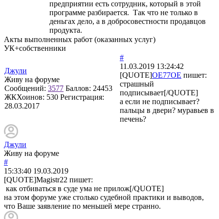
предприятии есть сотрудник, который в этой
программе разбирается. Так что не только в
деньгах дело, а в добросовестности продавцов
продукта.
Акты выполненных работ (оказанных услуг)
УК+собственники
#
11.03.2019 13:24:42
Джули
[QUOTE]
OE77OE
пишет:
Живу на форуме
страшный
Сообщений:
3577
Баллов:
24453
подписывает[/QUOTE]
ЖКХоинов: 530
Регистрация:
а если не подписывает?
28.03.2017
пальцы в двери? муравьев в
печень?
Джули
Живу на форуме
#
15:33:40
19.03.2019
[QUOTE]
Magistr22
пишет:
как отбиваться в суде ума не прилож[/QUOTE]
на этом форуме уже столько судебной практики и выводов,
что Ваше заявление по меньшей мере странно.