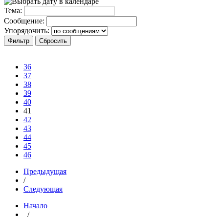
Тема:
Сообщение:
Упорядочить:
36
37
38
39
40
41
42
43
44
45
46
Предыдущая
/
Следующая
Начало
/