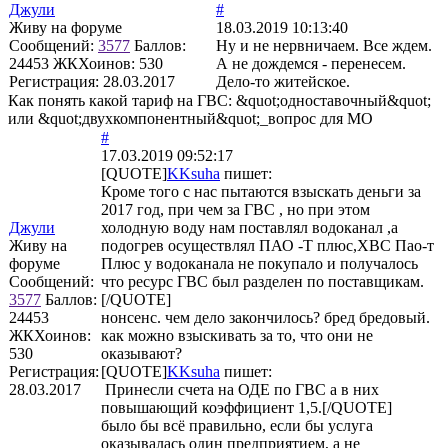
Джули
#
Живу на форуме
18.03.2019 10:13:40
Сообщений:
3577
Баллов:
Ну и не нервничаем. Все ждем.
24453
ЖКХоинов: 530
А не дождемся - перенесем.
Регистрация:
28.03.2017
Дело-то житейское.
Как понять какой тариф на ГВС: &quot;одноставочный&quot;
или &quot;двухкомпонентный&quot;_вопрос для МО
#
17.03.2019 09:52:17
[QUOTE]
KKsuha
пишет:
Кроме того с нас пытаются взыскать деньги за
2017 год, при чем за ГВС , но при этом
Джули
холодную воду нам поставлял водоканал ,а
Живу на
подогрев осуществлял ПАО -Т плюс,ХВС Пао-т
форуме
Плюс у водоканала не покупало и получалось
Сообщений:
что ресурс ГВС был разделен по поставщикам.
3577
Баллов:
[/QUOTE]
24453
нонсенс. чем дело закончилось? бред бредовый.
ЖКХоинов:
как можно взыскивать за то, что они не
530
оказывают?
Регистрация:
[QUOTE]
KKsuha
пишет:
28.03.2017
Принесли счета на ОДЕ по ГВС а в них
повышающий коэффициент 1,5.[/QUOTE]
было бы всё правильно, если бы услуга
оказывалась один предприятием, а не