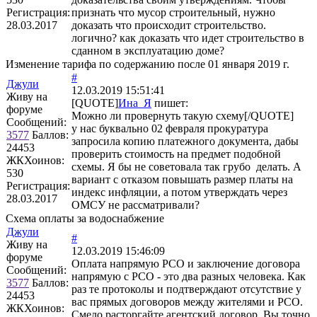
Регистрация:
признать что мусор строительный, нужно
28.03.2017
доказать что происходит строительство.
логично? как доказать что идет строительство в
сданном в эксплуатацию доме?
Изменение тарифа по содержанию после 01 января 2019 г.
#
Джули
12.03.2019 15:51:41
Живу на
[QUOTE]
Ина_Я
пишет:
форуме
Можно ли провернуть такую схему[/QUOTE]
Сообщений:
у нас буквально 02 февраля прокуратура
3577
Баллов:
запросила копию платежного документа, дабы
24453
проверить стоимость на предмет подобной
ЖКХоинов:
схемы. Я бы не советовала так грубо делать. А
530
вариант с отказом повышать размер платы на
Регистрация:
индекс инфляции, а потом утверждать через
28.03.2017
ОМСУ не рассматривали?
Схема оплаты за водоснабжение
Джули
#
Живу на
12.03.2019 15:46:09
форуме
Оплата напрямую РСО и заключение договора
Сообщений:
напрямую с РСО - это два разных человека. Как
3577
Баллов:
раз те протоколы и подтверждают отсутствие у
24453
вас прямых договоров между жителями и РСО.
ЖКХоинов:
Смело расторгайте агентский договор. Вы точно