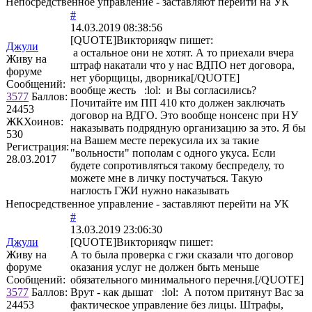
Непосредственное управление - заставляют перейти на УК
#
14.03.2019 08:38:56
[QUOTE]
Викторияqw
пишет:
Джули
а остальное они не хотят. А то приехали вчера
Живу на
штраф накатали что у нас ВДПО нет договора,
форуме
нет уборщицы, дворника[/QUOTE]
Сообщений:
вообще жесть :lol: и Вы согласились?
3577
Баллов:
Почитайте им ПП 410 кто должен заключать
24453
договор на ВДГО. Это вообще нонсенс при НУ
ЖКХоинов:
наказывать подрядную организацию за это. Я бы
530
на Вашем месте перекусила их за такие
Регистрация:
"вольности" пополам с одного укуса. Если
28.03.2017
будете сопротивляться такому беспределу, то
можете мне в личку постучаться. Такую
наглость ГЖИ нужно наказывать
Непосредственное управление - заставляют перейти на УК
#
13.03.2019 23:06:30
Джули
[QUOTE]
Викторияqw
пишет:
Живу на
А то была проверка с гжи сказали что договор
форуме
оказания услуг не должен быть меньше
Сообщений:
обязательного минимального перечня.[/QUOTE]
3577
Баллов:
Врут - как дышат :lol: А потом притянут Вас за
24453
фактическое управление без лицы. Штрафы,