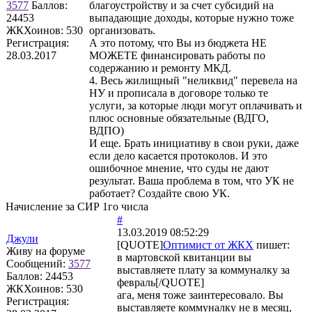
3577
Баллов:
благоустройству и за счет субсидий на
24453
выпадающие доходы, которые нужно тоже
ЖКХоинов: 530
организовать.
Регистрация:
А это потому, что Вы из бюджета НЕ
28.03.2017
МОЖЕТЕ финансировать работы по
содержанию и ремонту МКД.
4. Весь жилищный "неликвид" перевела на
НУ и прописала в договоре только те
услуги, за которые люди могут оплачивать и
плюс основные обязательные (ВДГО,
ВДПО)
И еще. Брать инициативу в свои руки, даже
если дело касается протоколов. И это
ошибочное мнение, что суды не дают
результат. Ваша проблема в том, что УК не
работает? Создайте свою УК.
Начисление за СИР 1го числа
#
13.03.2019 08:52:29
Джули
[QUOTE]
Оптимист от ЖКХ
пишет:
Живу на форуме
в мартовской квитанции вы
Сообщений:
3577
выставляете плату за коммуналку за
Баллов:
24453
февраль[/QUOTE]
ЖКХоинов: 530
ага, меня тоже заинтересовало. Вы
Регистрация:
выставляете коммуналку не в месяц,