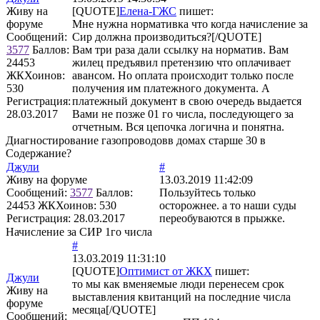
Живу на
[QUOTE]
Елена-ГЖС
пишет:
форуме
Мне нужна нормативка что когда начисление за
Сообщений:
Сир должна производиться?[/QUOTE]
3577
Баллов:
Вам три раза дали ссылку на норматив. Вам
24453
жилец предъявил претензию что оплачивает
ЖКХоинов:
авансом. Но оплата происходит только после
530
получения им платежного документа. А
Регистрация:
платежный документ в свою очередь выдается
28.03.2017
Вами не позже 01 го числа, последующего за
отчетным. Вся цепочка логична и понятна.
Диагностирование газопроводовв домах старше 30 в
Содержание?
Джули
#
Живу на форуме
13.03.2019 11:42:09
Сообщений:
3577
Баллов:
Пользуйтесь только
24453
ЖКХоинов: 530
осторожнее. а то наши суды
Регистрация:
28.03.2017
переобуваются в прыжке.
Начисление за СИР 1го числа
#
13.03.2019 11:31:10
[QUOTE]
Оптимист от ЖКХ
пишет:
Джули
то мы как вменяемые люди перенесем срок
Живу на
выставления квитанций на последние числа
форуме
месяца[/QUOTE]
Сообщений: