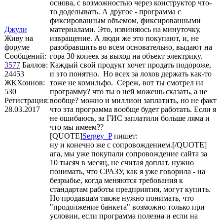
основа, с возможностью через конструктор что-
то доделывать. А другое - программа с
фиксированным объемом, фиксированными
Джули
материалами. Это, извиняюсь на минуточку,
Живу на
извращение. А люди же это покупают, и, не
форуме
разобравшить во всем основательно, выдают на
Сообщений:
гора 30 копеек за выход на объект электрику.
3577
Баллов:
Каждый свой продукт хочет продать подороже,
24453
и это понятно. Но всех за лохов держать как-то
ЖКХоинов:
тоже не комильфо. Сереж, вот ты смотрел на
530
программу? что ты о ней можешь сказать, а не
Регистрация:
вообще? можно и миллион заплатить, но не факт
28.03.2017
что эта программа вообще будет работать. Если я
не ошибаюсь, за ГИС заплатили больше ляма и
что мы имеем??
[QUOTE]
Sergey_P
пишет:
ну и конечно же с сопровождением.[/QUOTE]
ага, мы уже покупали сопровождение сайта за
10 тысяч в месяц, не считая доплат. нужно
понимать, что СРАЗУ, как я уже говорила - на
безрыбье, когда меняются требования к
стандартам работы предприятия, могут купить.
Но продавцам также нужно понимать, что
"продолжение банкета" возможно только при
условии, если программа полезна и если на