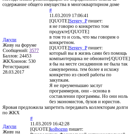
содержание общего имущества в многоквартирном доме
#
11.03.2019 17:06:41
[QUOTE]
Sergey_P
пишет:
я не говорю о конкретно том
продукте[/QUOTE]
в том то и соль, что мы говорим о
Джули
конкретном.
Живу на форуме
[QUOTE]
Sergey_P
пишет:
Сообщений:
3577
который вы в жизнь сами без помощь
Баллов:
24453
компьютерщика не обновите[/QUOTE]
ЖКХоинов: 530
я бы на месте сисадминов не была так
Регистрация:
самоуверенна. тем более я исхожу
28.03.2017
конкретно из своей работы по
закупкам.
Я не преуменьшаю заслуг
программеров, они - основа в
составлении программы. Но они ноль
без экономистов, бухов и юристов.
Яровая предложила запретить передавать коллекторам долги
по ЖКХ
#
11.03.2019 16:42:28
Джули
[QUOTE]
kolhoznn
пишет:
Живу на