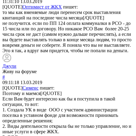
11:31:10
13.03.2019
[QUOTE]
Оптимист от ЖКХ
пишет:
то мы как вменяемые люди перенесем срок выставления
квитанций на последние числа месяца[/QUOTE]
не получится. если по ПП 124 оплата коммуналки в РСО - до
15 числа или по договору. Но никакое РСО Вам более 20-25
числа срок не даст (самим нужно дальше перечислять), а если
вы будете выставлять только в конце месяца людям, то просто
вовремя деньги не соберете. Я поняла что вы не выставляете.
Это я так, а вдруг вам придется, чтобы не попали на деньги.
Джули
Живу на форуме
#
09:11:18
13.03.2019
[QUOTE]
Сименс
пишет:
Поэтому и маемся[/QUOTE]
Если Вам будет интересно как бы я поступила в такой
ситуации, то вот:
1. Создала УК в виде ООО с участием администрации
поселка в уставном фонде для возможности принимать
определенные решения;
2. Виды деятельности открыла бы не только управление, но и
иные услуги в сфере ЖКХ.