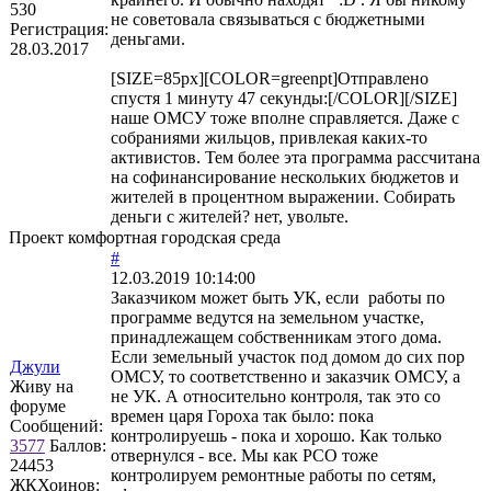
530
не советовала связываться с бюджетными
Регистрация:
деньгами.
28.03.2017
[SIZE=85px][COLOR=greenpt]Отправлено
спустя 1 минуту 47 секунды:[/COLOR][/SIZE]
наше ОМСУ тоже вполне справляется. Даже с
собраниями жильцов, привлекая каких-то
активистов. Тем более эта программа рассчитана
на софинансирование нескольких бюджетов и
жителей в процентном выражении. Собирать
деньги с жителей? нет, увольте.
Проект комфортная городская среда
#
12.03.2019 10:14:00
Заказчиком может быть УК, если работы по
программе ведутся на земельном участке,
принадлежащем собственникам этого дома.
Если земельный участок под домом до сих пор
Джули
ОМСУ, то соответственно и заказчик ОМСУ, а
Живу на
не УК. А относительно контроля, так это со
форуме
времен царя Гороха так было: пока
Сообщений:
контролируешь - пока и хорошо. Как только
3577
Баллов:
отвернулся - все. Мы как РСО тоже
24453
контролируем ремонтные работы по сетям,
ЖКХоинов: