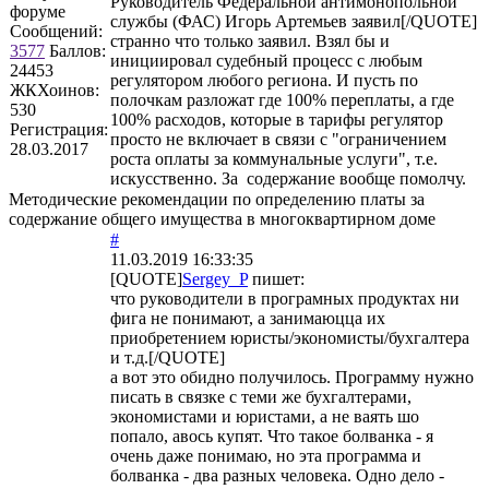
Руководитель Федеральной антимонопольной
форуме
службы (ФАС) Игорь Артемьев заявил[/QUOTE]
Сообщений:
странно что только заявил. Взял бы и
3577
Баллов:
инициировал судебный процесс с любым
24453
регулятором любого региона. И пусть по
ЖКХоинов:
полочкам разложат где 100% переплаты, а где
530
100% расходов, которые в тарифы регулятор
Регистрация:
просто не включает в связи с "ограничением
28.03.2017
роста оплаты за коммунальные услуги", т.е.
искусственно. За содержание вообще помолчу.
Методические рекомендации по определению платы за
содержание общего имущества в многоквартирном доме
#
11.03.2019 16:33:35
[QUOTE]
Sergey_P
пишет:
что руководители в програмных продуктах ни
фига не понимают, а занимаюцца их
приобретением юристы/экономисты/бухгалтера
и т.д.[/QUOTE]
а вот это обидно получилось. Программу нужно
писать в связке с теми же бухгалтерами,
экономистами и юристами, а не ваять шо
попало, авось купят. Что такое болванка - я
очень даже понимаю, но эта программа и
болванка - два разных человека. Одно дело -