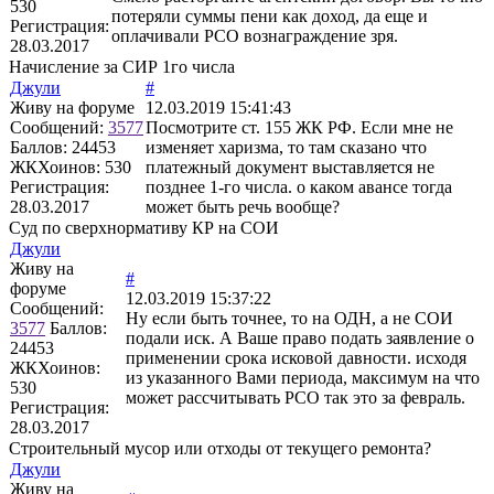
530
потеряли суммы пени как доход, да еще и
Регистрация:
оплачивали РСО вознаграждение зря.
28.03.2017
Начисление за СИР 1го числа
Джули
#
Живу на форуме
12.03.2019 15:41:43
Сообщений:
3577
Посмотрите ст. 155 ЖК РФ. Если мне не
Баллов:
24453
изменяет харизма, то там сказано что
ЖКХоинов: 530
платежный документ выставляется не
Регистрация:
позднее 1-го числа. о каком авансе тогда
28.03.2017
может быть речь вообще?
Суд по сверхнормативу КР на СОИ
Джули
Живу на
#
форуме
12.03.2019 15:37:22
Сообщений:
Ну если быть точнее, то на ОДН, а не СОИ
3577
Баллов:
подали иск. А Ваше право подать заявление о
24453
применении срока исковой давности. исходя
ЖКХоинов:
из указанного Вами периода, максимум на что
530
может рассчитывать РСО так это за февраль.
Регистрация:
28.03.2017
Строительный мусор или отходы от текущего ремонта?
Джули
Живу на