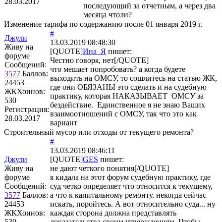
28.03.2017
последующий за отчетным, а через два
месяца чтоли?
Изменение тарифа по содержанию после 01 января 2019 г.
#
Джули
13.03.2019 08:48:30
Живу на
[QUOTE]
Ина_Я
пишет:
форуме
Честно говоря, нет[/QUOTE]
Сообщений:
что мешает попробовать? а когда будете
3577
Баллов:
выходить на ОМСУ, то сошлитесь на статью ЖК,
24453
где они ОБЯЗАНЫ это сделать и на судебную
ЖКХоинов:
практику, которая НАКАЗЫВАЕТ ОМСУ за
530
бездействие. Единственное я не знаю Ваших
Регистрация:
взаимоотношений с ОМСУ, так что это как
28.03.2017
вариант
Строительный мусор или отходы от текущего ремонта?
#
13.03.2019 08:46:11
Джули
[QUOTE]
GES
пишет:
Живу на
не дают четкого понятия[/QUOTE]
форуме
я кидала на этот форум судебную практику, где
Сообщений:
суд четко определяет что относится к текущему,
3577
Баллов:
а что к капитальному ремонту. некогда сейчас
24453
искать, поройтесь. А вот относительно суда... ну
ЖКХоинов:
каждая сторона должна представлять
530
доказательства своим утверждениям. Чтобы