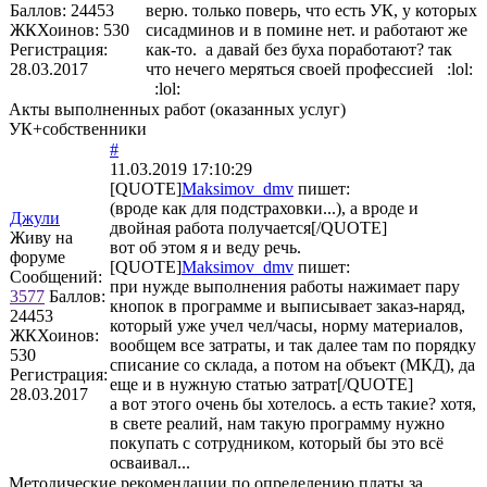
Баллов:
24453
верю. только поверь, что есть УК, у которых
ЖКХоинов: 530
сисадминов и в помине нет. и работают же
Регистрация:
как-то. а давай без буха поработают? так
28.03.2017
что нечего меряться своей профессией :lol:
:lol:
Акты выполненных работ (оказанных услуг)
УК+собственники
#
11.03.2019 17:10:29
[QUOTE]
Maksimov_dmv
пишет:
(вроде как для подстраховки...), а вроде и
Джули
двойная работа получается[/QUOTE]
Живу на
вот об этом я и веду речь.
форуме
[QUOTE]
Maksimov_dmv
пишет:
Сообщений:
при нужде выполнения работы нажимает пару
3577
Баллов:
кнопок в программе и выписывает заказ-наряд,
24453
который уже учел чел/часы, норму материалов,
ЖКХоинов:
вообщем все затраты, и так далее там по порядку
530
списание со склада, а потом на объект (МКД), да
Регистрация:
еще и в нужную статью затрат[/QUOTE]
28.03.2017
а вот этого очень бы хотелось. а есть такие? хотя,
в свете реалий, нам такую программу нужно
покупать с сотрудником, который бы это всё
осваивал...
Методические рекомендации по определению платы за