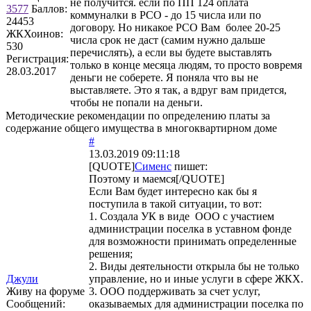
не получится. если по ПП 124 оплата
3577
Баллов:
коммуналки в РСО - до 15 числа или по
24453
договору. Но никакое РСО Вам более 20-25
ЖКХоинов:
числа срок не даст (самим нужно дальше
530
перечислять), а если вы будете выставлять
Регистрация:
только в конце месяца людям, то просто вовремя
28.03.2017
деньги не соберете. Я поняла что вы не
выставляете. Это я так, а вдруг вам придется,
чтобы не попали на деньги.
Методические рекомендации по определению платы за
содержание общего имущества в многоквартирном доме
#
13.03.2019 09:11:18
[QUOTE]
Сименс
пишет:
Поэтому и маемся[/QUOTE]
Если Вам будет интересно как бы я
поступила в такой ситуации, то вот:
1. Создала УК в виде ООО с участием
администрации поселка в уставном фонде
для возможности принимать определенные
решения;
2. Виды деятельности открыла бы не только
Джули
управление, но и иные услуги в сфере ЖКХ.
Живу на форуме
3. ООО поддерживать за счет услуг,
Сообщений:
оказываемых для администрации поселка по