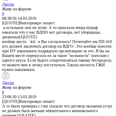
Джули
Живу на форуме
#
08:38:56
14.03.2019
[QUOTE]
Викторияqw
пишет:
а остальное они не хотят. А то приехали вчера штраф
накатали что у нас ВДПО нет договора, нет уборщицы,
дворника[/QUOTE]
вообще жесть :lol: и Вы согласились? Почитайте им ПП 410
кто должен заключать договор на ВДГО. Это вообще нонсенс
при НУ наказывать подрядную организацию за это. Я бы на
Вашем месте перекусила их за такие "вольности" пополам с
одного укуса. Если будете сопротивляться такому беспределу,
то можете мне в личку постучаться. Такую наглость ГЖИ
нужно наказывать
Джули
Живу на форуме
#
23:06:30
13.03.2019
[QUOTE]
Викторияqw
пишет:
А то была проверка с гжи сказали что договор оказания услуг
не должен быть меньше обязательного минимального
перечня.[/QUOTE]