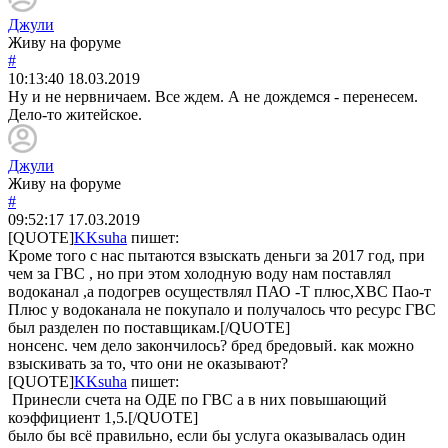
Джули
Живу на форуме
#
10:13:40
18.03.2019
Ну и не нервничаем. Все ждем. А не дождемся - перенесем.
Дело-то житейское.
Джули
Живу на форуме
#
09:52:17
17.03.2019
[QUOTE]
KKsuha
пишет:
Кроме того с нас пытаются взыскать деньги за 2017 год, при
чем за ГВС , но при этом холодную воду нам поставлял
водоканал ,а подогрев осуществлял ПАО -Т плюс,ХВС Пао-т
Плюс у водоканала не покупало и получалось что ресурс ГВС
был разделен по поставщикам.[/QUOTE]
нонсенс. чем дело закончилось? бред бредовый. как можно
взыскивать за то, что они не оказывают?
[QUOTE]
KKsuha
пишет:
Принесли счета на ОДЕ по ГВС а в них повышающий
коэффициент 1,5.[/QUOTE]
было бы всё правильно, если бы услуга оказывалась один