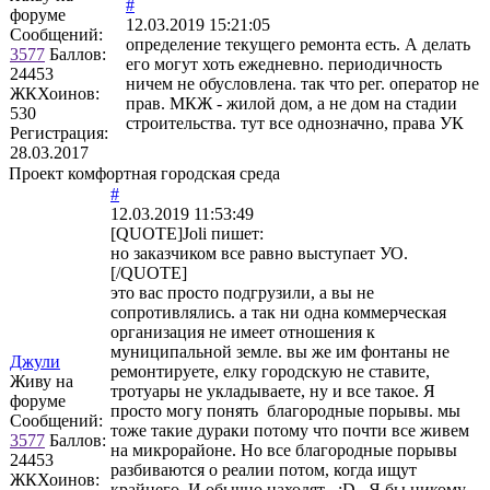
#
форуме
12.03.2019 15:21:05
Сообщений:
определение текущего ремонта есть. А делать
3577
Баллов:
его могут хоть ежедневно. периодичность
24453
ничем не обусловлена. так что рег. оператор не
ЖКХоинов:
прав. МКЖ - жилой дом, а не дом на стадии
530
строительства. тут все однозначно, права УК
Регистрация:
28.03.2017
Проект комфортная городская среда
#
12.03.2019 11:53:49
[QUOTE]
Joli
пишет:
но заказчиком все равно выступает УО.
[/QUOTE]
это вас просто подгрузили, а вы не
сопротивлялись. а так ни одна коммерческая
организация не имеет отношения к
муниципальной земле. вы же им фонтаны не
Джули
ремонтируете, елку городскую не ставите,
Живу на
тротуары не укладываете, ну и все такое. Я
форуме
просто могу понять благородные порывы. мы
Сообщений:
тоже такие дураки потому что почти все живем
3577
Баллов:
на микрорайоне. Но все благородные порывы
24453
разбиваются о реалии потом, когда ищут
ЖКХоинов:
крайнего. И обычно находят :D . Я бы никому