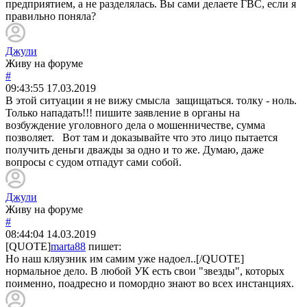
предприятием, а не разделялась. Вы сами делаете ГВС, если я
правильно поняла?
Джули
Живу на форуме
#
09:43:55
17.03.2019
В этой ситуации я не вижу смысла защищаться. толку - ноль.
Только нападать!!! пишите заявление в органы на
возбуждение уголовного дела о мошенничестве, сумма
позволяет. Вот там и доказывайте что это лицо пытается
получить деньги дважды за одно и то же. Думаю, даже
вопросы с судом отпадут сами собой.
Джули
Живу на форуме
#
08:44:04
14.03.2019
[QUOTE]
marta88
пишет:
Но наш кляузник им самим уже надоел..[/QUOTE]
нормальное дело. В любой УК есть свои "звезды", которых
поименно, поадресно и помордно знают во всех инстанциях.