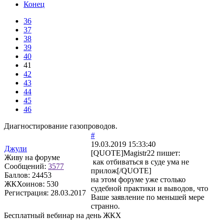
Конец
36
37
38
39
40
41
42
43
44
45
46
Диагностирование газопроводов.
#
19.03.2019 15:33:40
Джули
[QUOTE]
Magistr22
пишет:
Живу на форуме
как отбиваться в суде ума не
Сообщений:
3577
прилож[/QUOTE]
Баллов:
24453
на этом форуме уже столько
ЖКХоинов: 530
судебной практики и выводов, что
Регистрация:
28.03.2017
Ваше заявление по меньшей мере
странно.
Бесплатный вебинар на день ЖКХ