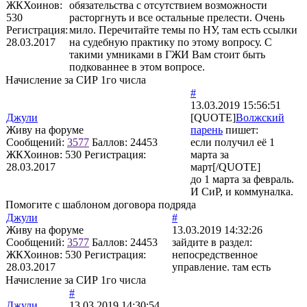
ЖКХоинов:
обязательства с отсутствием возможности
530
расторгнуть и все остальные прелести. Очень
Регистрация:
мило. Перечитайте темы по НУ, там есть ссылки
28.03.2017
на судебную практику по этому вопросу. С
такими умниками в ГЖИ Вам стоит быть
подкованнее в этом вопросе.
Начисление за СИР 1го числа
#
13.03.2019 15:56:51
Джули
[QUOTE]
Волжский
Живу на форуме
парень
пишет:
Сообщений:
3577
Баллов:
24453
если получил её 1
ЖКХоинов: 530
Регистрация:
марта за
28.03.2017
март[/QUOTE]
до 1 марта за февраль.
И СиР, и коммуналка.
Помогите с шаблоном договора подряда
Джули
#
Живу на форуме
13.03.2019 14:32:26
Сообщений:
3577
Баллов:
24453
зайдите в раздел:
ЖКХоинов: 530
Регистрация:
непосредственное
28.03.2017
управление. там есть
Начисление за СИР 1го числа
#
Джули
13.03.2019 14:30:54