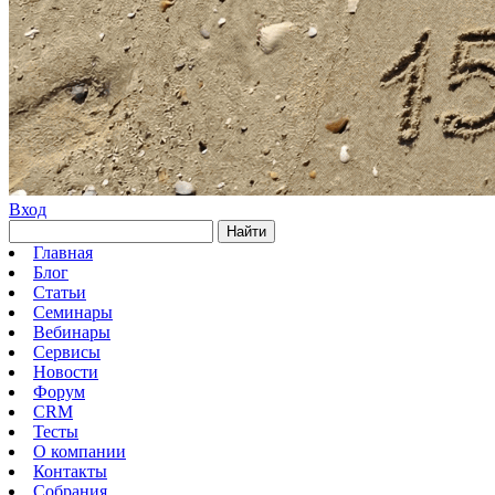
Вход
Найти
Главная
Блог
Статьи
Семинары
Вебинары
Сервисы
Новости
Форум
CRM
Тесты
О компании
Контакты
Собрания