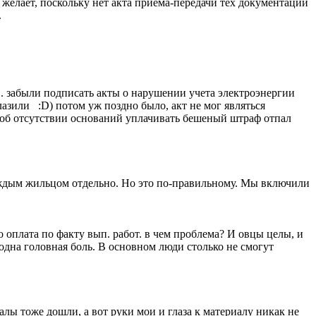
желает, поскольку нет акта приема-передачи тех документации
.
 ... забыли подписать акты о нарушении учета электроэнергии
лазили :D) потом уж поздно было, акт не мог являться
 об отсутствии оснований уплачивать бешеный штраф отпал
каждым жильцом отдельно. Но это по-правильному. Мы включили
 оплата по факту вып. работ. в чем проблема? И овцы целы, и
дна головная боль. В основном люди столько не смогут
лы тоже дошли, а вот руки мои и глаза к материалу никак не