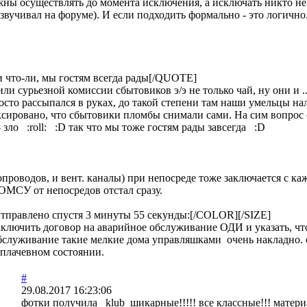
ны осуществлять до момента исключения, а исключать никто не 
озвучивал на форуме). И если подходить формально - это логично
 что-ли, мы гостям всегда рады[/QUOTE]
жили сурьезной комиссии сбытовиков э/э не только чай, ну они и
осто рассыпался в руках, до такой степени там наши умельцы на
иксировано, что сбытовики пломбы снимали сами. На сим вопрос
 зло :roll: :D так что мы тоже гостям рады завсегда :D
проводов, и вент. каналы) при непосреде тоже заключается с 
ОМСУ от непосредов отстал сразу.
правлено спустя 3 минуты 55 секунды:[/COLOR][/SIZE]
ключить договор на аварийное обслуживание ОДИ и указать, что
служивание такие мелкие дома управляшками очень накладно. о
 плачевном состоянии.
#
29.08.2017 16:23:06
фотки получила klub шикарные!!!!! все классные!!! материа