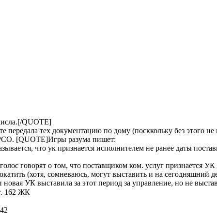
числа.[/QUOTE]
те передала тех документацию по дому (посккольку без этого не
 РСО. [QUOTE]
Игры разума
пишет:
казывается, что ук признается исполнителем не ранее даты поста
 голос говорят о том, что поставщиком ком. услуг признается УК
окатить (хотя, сомневаюсь, могут выставить и на сегодняшний ден
ли новая УК выставила за этот период за управление, но не выста
т. 162 ЖК
:42