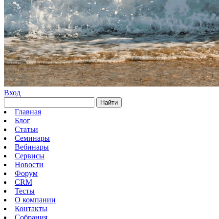
Вход
Найти
Главная
Блог
Статьи
Семинары
Вебинары
Сервисы
Новости
Форум
CRM
Тесты
О компании
Контакты
Собрания