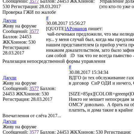
Сообщений:
3577
Баллов:
24453
ЖКХоинов:
Управление долж
530
Регистрация:
28.03.2017
(это кто-то уже 
Проверка ГЖИ по жалобе
#
Джули
30.08.2017 15:56:27
Живу на форуме
[QUOTE]
АРоманов
пишет:
Сообщений:
3577
чай-печеньки предложили, что мы нелюди
Баллов:
24453
ну... у меня случай был, когда мы предло
ЖКХоинов: 530
нашим представителем (а прибор учета пр
Регистрация:
никаким доказательством, зато было заф
28.03.2017
сам собой :D так что не всегда пьянство -
Реализация непосредственной формы управления
#
30.08.2017 15:34:34
Джули
ВДГО (и тех обслуживание газо
Живу на форуме
в договор СиР ОДИ и ничего, 
Сообщений:
3577
Баллов:
24453
ЖКХоинов: 530
[SIZE=85px][COLOR=greenpt]От
Регистрация:
28.03.2017
Никто не мешает непосредам за
ОМСУ довольно. А брать на об
платить, и дома такие в крайне
Впечатления от слёта 2017...
Джули
Живу на форуме
Сообщений:
3577
Баллов:
24453
ЖКХоинов: 530
Регистрация: