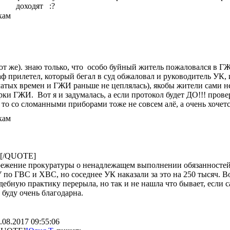
доходят :?
кам
ают же). знаю только, что особо буйный житель пожаловался в
ф прилетел, который бегал в суд обжаловал и руководитель УК, и
матых времен и ГЖИ раньше не цеплялась), якобы жители сами не 
ки ГЖИ. Вот я и задумалась, а если протокол будет ДО!!! прове
 то со сломанными приборами тоже не совсем алё, а очень хочется
кам
..[/QUOTE]
режение прокуратуры о ненадлежащем выполнении обязанносте
о ГВС и ХВС, но соседнее УК наказали за это на 250 тысяч. Во
удебную практику перерыла, но так и не нашла что бывает, если с
буду очень благодарна.
.08.2017 09:55:06