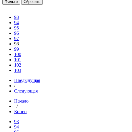
93
94
95
96
97
98
99
100
101
102
103
Предыдущая
/
Следующая
Начало
/
Конец
93
94