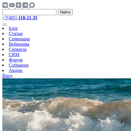
Найти
+7(495)
118-21-35
Блог
Статьи
Семинары
Вебинары
Сервисы
CRM
Форум
Собрания
Акции
Вход