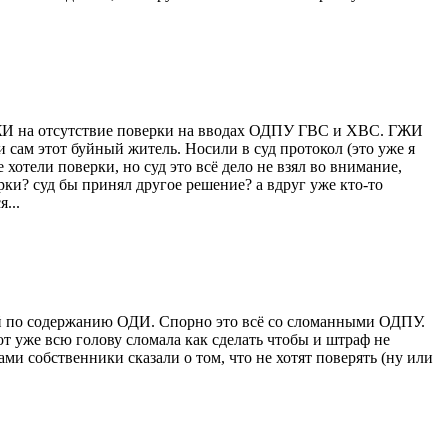
 ГЖИ на отсутствие поверки на вводах ОДПУ ГВС и ХВС. ГЖИ
 сам этот буйный житель. Носили в суд протокол (это уже я
хотели поверки, но суд это всё дело не взял во внимание,
рки? суд бы принял другое решение? а вдруг уже кто-то
...
й по содержанию ОДИ. Спорно это всё со сломанными ОДПУ.
т уже всю голову сломала как сделать чтобы и штраф не
ами собственники сказали о том, что не хотят поверять (ну или