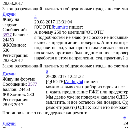
28.03.2017
Закон разрешающий платить за общедомовые нужды по счетчи
Джули
#
Живу на
29.08.2017 13:31:04
форуме
[QUOTE]
burmistr
пишет:
Сообщений:
А почему 250 то влепили[/QUOTE]
3577
Баллов:
я подробностей не знаю (нас особо не посвящ
24453
вынесла предписание - поверить. А потом штра
ЖКХоинов:
подсоветовала, у нас просто такие лежат с лох
530
поскольку протокол был подписан после провер
Регистрация:
наработал в этом направлении суд. практику? а
28.03.2017
Закон разрешающий платить за общедомовые нужды по счетчи
#
Джули
29.08.2017 12:41:22
Живу на форуме
[QUOTE]
Andrey54
пишет:
Сообщений:
3577
можно ж вывести прибор из строя и все.
Баллов:
24453
и ждать предписание ГЖИ или предосте
ЖКХоинов: 530
Мы давно уже не поверяем каналы ОДПУ п
Регистрация:
заплатить, и всё осталось без поверки. С
28.03.2017
ремонтировать) ОДПУ. Если кто поможет 
Постановление о господдержке капремонта
#
Джули
29