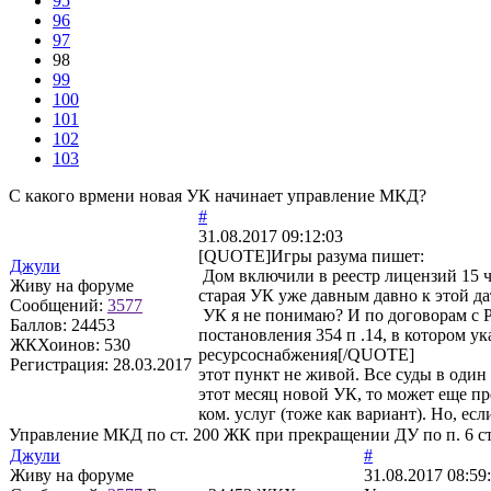
95
96
97
98
99
100
101
102
103
С какого врмени новая УК начинает управление МКД?
#
31.08.2017 09:12:03
[QUOTE]
Игры разума
пишет:
Джули
Дом включили в реестр лицензий 15 
Живу на форуме
старая УК уже давным давно к этой да
Сообщений:
3577
УК я не понимаю? И по договорам с
Баллов:
24453
постановления 354 п .14, в котором у
ЖКХоинов: 530
ресурсоснабжения[/QUOTE]
Регистрация:
28.03.2017
этот пункт не живой. Все суды в один
этот месяц новой УК, то может еще пр
ком. услуг (тоже как вариант). Но, ес
Управление МКД по ст. 200 ЖК при прекращении ДУ по п. 6 с
Джули
#
Живу на форуме
31.08.2017 08:59