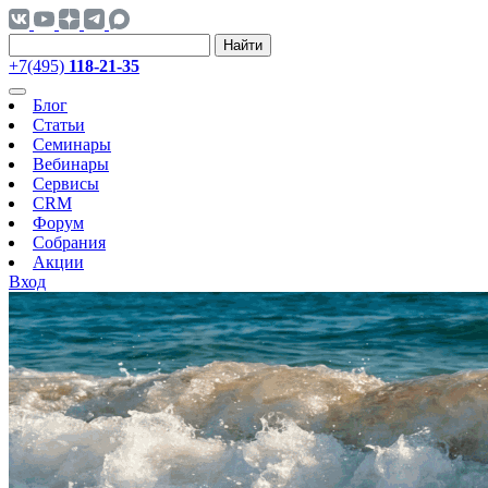
Найти
+7(495)
118-21-35
Блог
Статьи
Семинары
Вебинары
Сервисы
CRM
Форум
Собрания
Акции
Вход