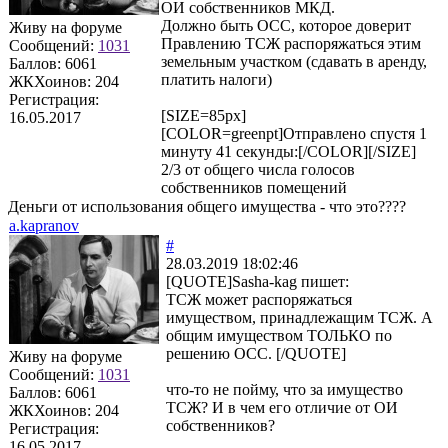
ОИ собственников МКД.
Должно быть ОСС, которое доверит
Живу на форуме
Правлению ТСЖ распоряжаться этим
Сообщений:
1031
земельным участком (сдавать в аренду,
Баллов:
6061
платить налоги)
ЖКХоинов: 204
Регистрация:
[SIZE=85px]
16.05.2017
[COLOR=greenpt]Отправлено спустя 1
минуту 41 секунды:[/COLOR][/SIZE]
2/3 от общего числа голосов
собственников помещений
Деньги от использования общего имущества - что это????
a.kapranov
#
28.03.2019 18:02:46
[QUOTE]
Sasha-kag
пишет:
ТСЖ может распоряжаться
имуществом, принадлежащим ТСЖ. А
общим имуществом ТОЛЬКО по
решению ОСС. [/QUOTE]
Живу на форуме
Сообщений:
1031
что-то не пойму, что за имущество
Баллов:
6061
ТСЖ? И в чем его отличие от ОИ
ЖКХоинов: 204
собственников?
Регистрация:
16.05.2017