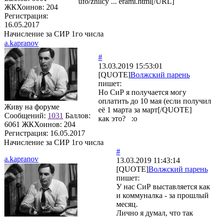
ufo/zhilcy ... erami.html[/URL]
ЖКХоинов: 204
Регистрация:
16.05.2017
Начисление за СИР 1го числа
a.kapranov
#
13.03.2019 15:53:01
[QUOTE]
Волжский парень
пишет:
Но СиР я получается могу
оплатить до 10 мая (если получил
Живу на форуме
её 1 марта за март[/QUOTE]
Сообщений:
1031
Баллов:
как это? :o
6061
ЖКХоинов: 204
Регистрация:
16.05.2017
Начисление за СИР 1го числа
#
a.kapranov
13.03.2019 11:43:14
[QUOTE]
Волжский парень
пишет:
У нас СиР выставляется как
и коммуналка - за прошлый
месяц.
Лично я думал, что так