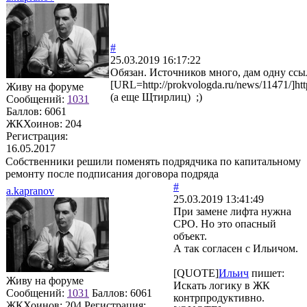
#
25.03.2019 16:17:22
Обязан. Источников много, дам одну ссы
[URL=http://prokvologda.ru/news/11471/]htt
Живу на форуме
(а еще Щтирлиц) ;)
Сообщений:
1031
Баллов:
6061
ЖКХоинов: 204
Регистрация:
16.05.2017
Собственники решили поменять подрядчика по капитальному
ремонту после подписания договора подряда
#
a.kapranov
25.03.2019 13:41:49
При замене лифта нужна
СРО. Но это опасный
объект.
А так согласен с Ильичом.
[QUOTE]
Ильич
пишет:
Живу на форуме
Искать логику в ЖК
Сообщений:
1031
Баллов:
6061
контрпродуктивно.
ЖКХоинов: 204
Регистрация: