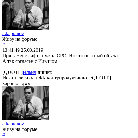
a.kapranov
Живу на форуме
#
13:41:49
25.03.2019
При замене лифта нужна СРО. Но это опасный объект.
А так согласен с Ильичом.
[QUOTE]
Ильич
пишет:
Искать логику в ЖК контрпродуктивно. [/QUOTE]
хорошо qws
a.kapranov
Живу на форуме
#