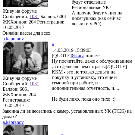
будут отдельные
Региональные УК?
Живу на форуме
А прочие будут у них на
Сообщений:
1031
Баллов:
6061
побегушках (как сейчас
ЖКХоинов: 204
Регистрация:
возчики у РО)
16.05.2017
Онлайн кассы для всех
a.kapranov
#
14.03.2019 15:39:03
[QUOTE]
Ялиса
пишет:
Ну посчитайте, даже с обслуживанием
, это дешевле чем штрафы[/QUOTE]
ККМ - это не только деньги на
покупку и установку, это еще и
Живу на форуме
геморой при работе, и
Сообщений:
1031
дополнительная отчетность, и....
Баллов:
6061
ЖКХоинов: 204
Не буди лихо, пока оно тихо :)
Регистрация:
16.05.2017
Законна ли видеозапись с камер, установленных УК (ТСЖ) на
домах?
a.kapranov
#