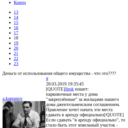
Конец
13
14
15
16
17
18
19
20
21
22
23
Деньги от использования общего имущества - что это????
#
28.03.2019 19:35:45
[QUOTE]
Jirok
пишет:
парковочные места у дома
a.kapranov
"закреплённые" за жильцами нашего
дома джентельменским соглашением.
Правление хочет начать эти места
сдавать в аренду официально[/QUOTE]
Если сдавать "в аренду официально", то
стало быть этот земельный участок -