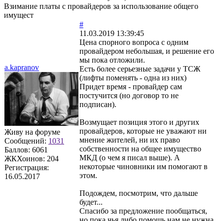
Взимание платы с провайдеров за использование общего
имущест
#
11.03.2019 13:39:45
Цена спорного вопроса с одним
провайдером небольшая, и решение его
мы пока отложили.
a.kapranov
Есть более серьезные задачи у ТСЖ
(лифты поменять - одна из них)
Придет время - провайдер сам
постучится (но договор то не
подписан).
Возмущает позиция этого и других
провайдеров, которые не уважают ни
Живу на форуме
мнение жителей, ни их право
Сообщений:
1031
собственности на общее имущество
Баллов:
6061
МКД (о чем я писал выше). А
ЖКХоинов: 204
некоторые чиновники им помогают в
Регистрация:
этом.
16.05.2017
Подождем, посмотрим, что дальше
будет...
Спасибо за предложение пообщаться,
но пока чья либо помощь нам не нужна.