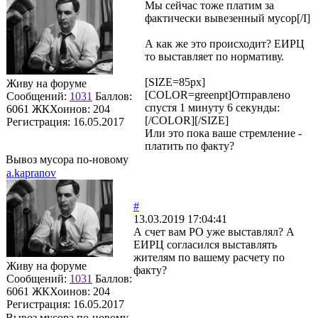
Мы сейчас тоже платим за
фактически вывезенный мусор[/I]
А как же это происходит? ЕИРЦ
то выставляет по нормативу.
[SIZE=85px]
Живу на форуме
[COLOR=greenpt]Отправлено
Сообщений:
1031
Баллов:
спустя 1 минуту 6 секунды:
6061
ЖКХоинов: 204
[/COLOR][/SIZE]
Регистрация:
16.05.2017
Или это пока ваше стремление -
платить по факту?
Вывоз мусора по-новому
a.kapranov
#
13.03.2019 17:04:41
А счет вам РО уже выставлял? А
ЕИРЦ согласился выставлять
жителям по вашему расчету по
Живу на форуме
факту?
Сообщений:
1031
Баллов:
6061
ЖКХоинов: 204
Регистрация:
16.05.2017
Вывоз мусора по-новому