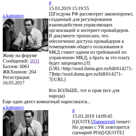
#
15.03.2019 15:19:55
[I]Госдума РФ рассмотрит законопроект,
a.kapranov
созданный для регулирования
взаимодействия управляющих
организаций и интернет-провайдеров.
В документе прописано, что
обеспечение доступа провайдеров к
помещениям общего пользования в
МКД станет одним из требований по
Живу на форуме
управлению МКД, а брать за это плату
Сообщений:
1031
будет запрещено.[/I]
Баллов:
6061
[URL=http://sozd.duma.gov.ru/bill/614271-
ЖКХоинов: 204
7]http://sozd.duma.gov.ru/bill/614271-
Регистрация:
7[/URL]
16.05.2017
Кто БОЛЬШЕ, тот и прав (все для
народа)
Еще один дятел комнатный нарисовался...
a.kapranov
#
15.03.2019 14:09:45
[QUOTE]
Лаврентий
пишет:
Но думаю с УК повторится
сценарий РО(([/QUOTE]