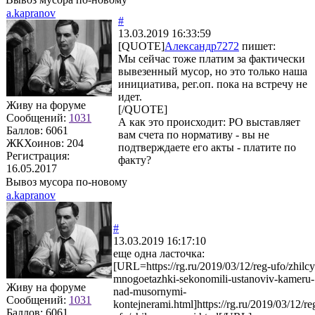
a.kapranov
#
13.03.2019 16:33:59
[QUOTE]
Александр7272
пишет:
Мы сейчас тоже платим за фактически
вывезенный мусор, но это только наша
инициатива, рег.оп. пока на встречу не
идет.
Живу на форуме
[/QUOTE]
Сообщений:
1031
А как это происходит: РО выставляет
Баллов:
6061
вам счета по нормативу - вы не
ЖКХоинов: 204
подтверждаете его акты - платите по
Регистрация:
факту?
16.05.2017
Вывоз мусора по-новому
a.kapranov
#
13.03.2019 16:17:10
еще одна ласточка:
[URL=https://rg.ru/2019/03/12/reg-ufo/zhilcy
mnogoetazhki-sekonomili-ustanoviv-kameru-
Живу на форуме
nad-musornymi-
Сообщений:
1031
kontejnerami.html]https://rg.ru/2019/03/12/re
Баллов:
6061