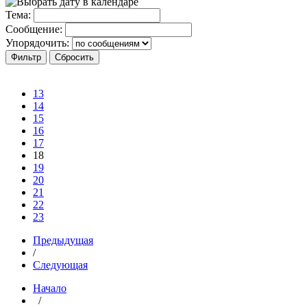
Тема:
Сообщение:
Упорядочить:
13
14
15
16
17
18
19
20
21
22
23
Предыдущая
/
Следующая
Начало
/