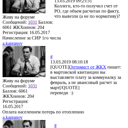
13.03.2019 09:25:31
Коллеги, кто-то получил счет от
РО, где объем расчитан по факту,
что вывезли (а не по нормативу)?
Живу на форуме
Сообщений:
1031
Баллов:
6061
ЖКХоинов: 204
Регистрация:
16.05.2017
Начисление за СИР 1го числа
a.kapranov
#
13.03.2019 08:10:18
[QUOTE]
Оптимист от ЖКХ
пишет:
в мартовской квитанции вы
выставляете плату за коммуналку за
Живу на форуме
февраль, а не авансовый расчет за
Сообщений:
1031
март[/QUOTE]
Баллов:
6061
переведи :)
ЖКХоинов: 204
Регистрация:
16.05.2017
Оплата населением потерь по отоплению
a.kapranov
#