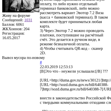
оплату, то либо нужно отдельный
терминал банковский, либо можно
рассмотреть вариант Эвотор 7.2 Виза
Живу на форуме
(касса + банковский терминал). В таком
Сообщений:
1031
комплекте будет приниматься любая
Баллов:
6061
карта.
ЖКХоинов: 204
3) Через Эвотор 7.2 можно проводить
Регистрация:
платежи, поступившие на расчётный
16.05.2017
счёт. Это делается в ручном виде, в
режиме безналичной оплаты.
4) Чтобы считывать QR-код - сканер
2D.
Вывоз мусора по-новому
#
22.03.2019 12:53:13
[B]Это что - неужели услышали:[/B] ???
[URL=http://duma.gov.ru/news/30121/]http:
[URL=http://sozd.duma.gov.ru/bill/640388-
7]http://sozd.duma.gov.ru/bill/640388-7[/UR
внести в законодательство Российской Ф
с твердыми коммунальными отходами сл