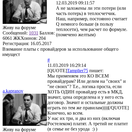
12.03.2019 09:11:57
А не заложены ли эти потери (или
часть потерь) в теплосчетчик.
Наш, например, постоянно считает
Q немного больше (в пользу
Живу на форуме
теплосети), чем расчет по формуле.
Сообщений:
1031
Баллов:
(помечено желтым)
6061
ЖКХоинов: 204
Регистрация:
16.05.2017
Взимание платы с провайдеров за использование общего
имущест
#
11.03.2019 16:29:14
[QUOTE]
Tamplier75
пишет:
Мы применяем это КО ВСЕМ
провайдерам? Или делим на "своих" и
"не своих"? Т.е., логика проста, если
a.kapranov
ХОТЬ ОДИН провайдер есть в МКД,
значит, цена определена и у него есть
договор. Значит и остальные должны
играть по тем же правилам))))[/QUOTE]
Конечно, ко всем.
У нас их три, и два из них (включая
Ростелеком) платят. А третий не платит
(в семье не без урода :) )
Живу на форуме