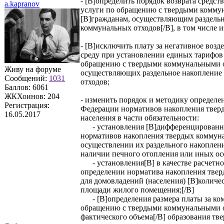
- [B]определить порядок возврата средст
a.kapranov
услуги по обращению с твердыми комму
[B]гражданам, осуществляющим раздельн
коммунальных отходов[/B], в том числе 
- [B]исключить плату за негативное воз
среду при установлении единых тарифов
обращению с твердыми коммунальными о
Живу на форуме
осуществляющих раздельное накопление
Сообщений:
1031
отходов;
Баллов:
6061
ЖКХоинов: 204
- изменить порядок и методику определе
Регистрация:
Федерации нормативов накопления твер
16.05.2017
населения в части обязательности:
- установления [B]дифференцированно
нормативов накопления твердых коммун
осуществлении их раздельного накоплени
наличии печного отопления или иных ос
- установления[B] в качестве расчетно
определении норматива накопления тве
для домовладений (населения) [B]количе
площади жилого помещения;[/B]
- [B]определения размера платы за ко
обращению с твердыми коммунальными о
фактического объема[/B] образования тв