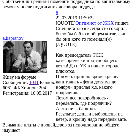
Собственники решили поменять подрядчика по капитальному
ремонту после подписания договора подряда
#
22.03.2019 11:50:22
[QUOTE]
Оптимист от ЖКХ
пишет:
Спецчета зло я всегда это говорил,
было бы бабло в общем котле, фиг
a.kapranov
бы они кого то поменяли)))
[/QUOTE]
Как председатель ТСЖ
категорически против общего
котла! Да и УК в нашем городе
плюются.
Пример: пришло время крышу
Живу на форуме
капиталить - фонд дотянул до
Сообщений:
1031
Баллов:
ноября - прислал х.з. какого
6061
ЖКХоинов: 204
подрядчика.
Регистрация:
16.05.2017
Летом все покоробилось -
переделать, где подрядчик?
А его нет - банкрот.
Результат: деньги выброшены на
ветер, а крышу надо переделывать.
Взимание платы с провайдеров за использование общего
имущест