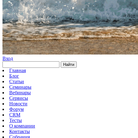
Вход
Найти
Главная
Блог
Статьи
Семинары
Вебинары
Сервисы
Новости
Форум
CRM
Тесты
О компании
Контакты
Собрания