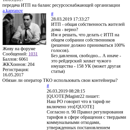
передача ИТП на баланс ресурсоснабжающей организации
a.kapranov
#
28.03.2019 17:33:27
ИТП - общая собственность жителей
дома - верно?
Им и решать, что делать с ИТП на
общем собрании собственников
(решение должно приниматься 100%
Живу на форуме
голосов).
Сообщений:
1031
Без давления, свободно... А иначе -
Баллов:
6061
это рейдерский захват чужого
ЖКХоинов: 204
имущества - 158 УК (может другая
Регистрация:
статья)
16.05.2017
Обязан ли оператор ТКО использовать свои контейнеры?
#
26.03.2019 08:28:15
[QUOTE]
Magistr22
пишет:
Наш РО говорит что в тариф не
включено это[/QUOTE]
Согласно п. 90 Правил регулирования
тарифов в сфере обращения с твердыми
коммунальными отходами,
утвержденных постановлением