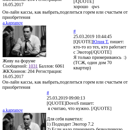
[/QUOTE]
16.05.2017
хорошо qws
Он-лайн кассы, как выбрать,поделиться горем или счастьем от
приобретения
a.kapranov
#
25.03.2019 10:44:45
[QUOTE]
Юлия Т.
пишет:
кто-то из тех, кто работает
с Эвотор[/QUOTE]
Я только примериваюсь :)
Живу на форуме
(ТСЖ, один дом 70
Сообщений:
1031
Баллов:
6061
квартир)
ЖКХоинов: 204
Регистрация:
16.05.2017
Он-лайн кассы, как выбрать,поделиться горем или счастьем от
приобретения
#
25.03.2019 09:00:13
[QUOTE]
DovoS
пишет:
я считаю, что нужно. [/QUOTE]
a.kapranov
Для себя наметил:
1) Подходит Эвотор 7.2
2) Если надо принимать безналичную