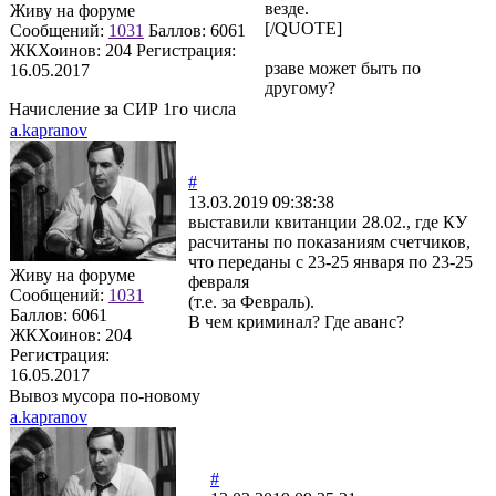
везде.
Живу на форуме
[/QUOTE]
Сообщений:
1031
Баллов:
6061
ЖКХоинов: 204
Регистрация:
рзаве может быть по
16.05.2017
другому?
Начисление за СИР 1го числа
a.kapranov
#
13.03.2019 09:38:38
выставили квитанции 28.02., где КУ
расчитаны по показаниям счетчиков,
что переданы с 23-25 января по 23-25
Живу на форуме
февраля
Сообщений:
1031
(т.е. за Февраль).
Баллов:
6061
В чем криминал? Где аванс?
ЖКХоинов: 204
Регистрация:
16.05.2017
Вывоз мусора по-новому
a.kapranov
#