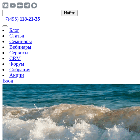
Найти
+7(495)
118-21-35
Блог
Статьи
Семинары
Вебинары
Сервисы
CRM
Форум
Собрания
Акции
Вход