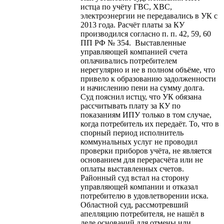
истца по учёту ГВС, ХВС,
электроэнергии не передавались в УК с
2013 года. Расчёт платы за КУ
производился согласно п. п. 42, 59, 60
ПП РФ № 354. Выставленные
управляющей компанией счета
оплачивались потребителем
нерегулярно и не в полном объёме, что
привело к образованию задолженности
и начислению пени на сумму долга.
Суд пояснил истцу, что УК обязана
рассчитывать плату за КУ по
показаниям ИПУ только в том случае,
когда потребитель их передаёт. То, что в
спорный период исполнитель
коммунальных услуг не проводил
проверки приборов учёта, не является
основанием для перерасчёта или не
оплаты выставленных счетов.
Районный суд встал на сторону
управляющей компании и отказал
потребителю в удовлетворении иска.
Областной суд, рассмотревший
апелляцию потребителя, не нашёл в
деле оснований для отмены или