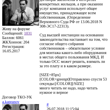
конкретных жильцов, а при оказании
услуг компания использует общее
имущество, принадлежащее всем
собственникам. (Определение
Верховного Суда РФ от 13.06.2018 N
308-ЭС17-22313).
Живу на форуме
Сообщений:
1031
Суд высшей инстанции на основании
Баллов:
6061
законодательства настаивает на том, что
ЖКХоинов: 204
согласие общего собрания
Регистрация:
собственников – обязательное условие
16.05.2017
для монтажа какого-либо оборудования
в местах общего пользования МКД. И
только ОСС может решить, взимать ли
за это плату и в каком размере.
[SIZE=85px]
[COLOR=greenpt]Отправлено спустя 53
секунды:[/COLOR][/SIZE]
много читать не надо, надо читать
нужное и верное
Договор ТКО-УК
a.kapranov
#
26.07.2018 11:15:04