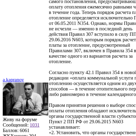
самого постановления, предусматриваю
оплату отопления ежемесячно равными ч
в течение года. Теперь порядок расчета п
отопление определяется исключительно
от 06.05.2011 N354. Однако, нормы Прав
не исчезли — именно в последний день
действия Правил 307 вступило в силу П
29.06.2016 N603, которым порядок расчет
платы за отопление, предусмотренный
Правилами 307, включен в Правила 354 
качестве одного из вариантов расчета за
отопление.
Согласно пункту 42.1 Правил 354 в ново
редакции «оплата коммунальной услуги 
a.kapranov
отоплению осуществляется одним из дву
способов — в течение отопительного пер
либо равномерно в течение календарного
Правом принятия решения о выборе спос
оплаты отопления обладают исключител
органы государственной власти субъекто
Живу на форуме
Пункт 2 ПП РФ от 29.06.2015 N603
Сообщений:
1031
устанавливает:
Баллов:
6061
«2. Установить, что органы государствен
ЖКХоинов: 204