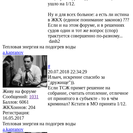
ушло на 1/12.
Ну и для всех больное: а есть ли истина
в ЖКХ (единое понимание законов) ???
Если и на этом форуме, и в решениях
судов один и тот же вопрос (спор)
трактуется совершенно по-разному...
dash2
Тепловая энергия на подогрев воды
a.kapranov
#
20.07.2018 22:34:29
Ильич, искренне спасибо за
"дружище")).
Если ТСЖ примет решение на
Живу на форуме
собрание, считать отопление, отличное
Сообщений:
1031
от принятого в субъекте - то в чём
Баллов:
6061
криминал? Кстати в МО принята 1/12.
ЖКХоинов: 204
Регистрация:
16.05.2017
Тепловая энергия на подогрев воды
a.kapranov