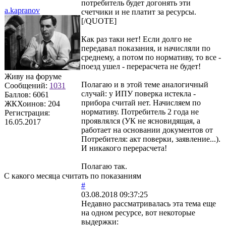
потребитель будет догонять эти
a.kapranov
счетчики и не платит за ресурсы.
[/QUOTE]
Как раз таки нет! Если долго не
передавал показания, и начисляли по
среднему, а потом по нормативу, то все -
поезд ушел - перерасчета не будет!
Живу на форуме
Полагаю и в этой теме аналогичный
Сообщений:
1031
случай: у ИПУ поверка истекла -
Баллов:
6061
прибора считай нет. Начисляем по
ЖКХоинов: 204
нормативу. Потребитель 2 года не
Регистрация:
проявлялся (УК не ясновидящая, а
16.05.2017
работает на основании документов от
Потребителя: акт поверки, заявление...).
И никакого перерасчета!
Полагаю так.
С какого месяца считать по показаниям
#
03.08.2018 09:37:25
Недавно рассматривалась эта тема еще
на одном ресурсе, вот некоторые
выдержки: