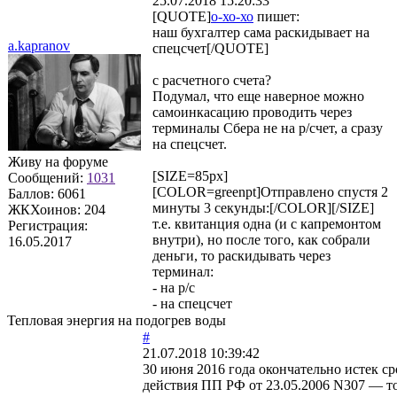
25.07.2018 15:20:33
[QUOTE]
о-хо-хо
пишет:
наш бухгалтер сама раскидывает на
a.kapranov
спецсчет[/QUOTE]
с расчетного счета?
Подумал, что еще наверное можно
самоинкасацию проводить через
терминалы Сбера не на р/счет, а сразу
на спецсчет.
Живу на форуме
[SIZE=85px]
Сообщений:
1031
[COLOR=greenpt]Отправлено спустя 2
Баллов:
6061
минуты 3 секунды:[/COLOR][/SIZE]
ЖКХоинов: 204
т.е. квитанция одна (и с капремонтом
Регистрация:
внутри), но после того, как собрали
16.05.2017
деньги, то раскидывать через
терминал:
- на р/с
- на спецсчет
Тепловая энергия на подогрев воды
#
21.07.2018 10:39:42
30 июня 2016 года окончательно истек ср
действия ПП РФ от 23.05.2006 N307 — т