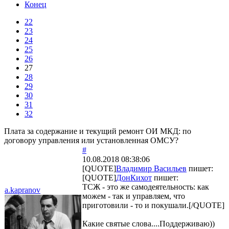
Конец
22
23
24
25
26
27
28
29
30
31
32
Плата за содержание и текущий ремонт ОИ МКД: по
договору управления или установленная ОМСУ?
#
10.08.2018 08:38:06
[QUOTE]
Владимир Васильев
пишет:
[QUOTE]
ДонКихот
пишет:
ТСЖ - это же самодеятельность: как
a.kapranov
можем - так и управляем, что
приготовили - то и покушали.[/QUOTE]
Какие святые слова....Поддерживаю))