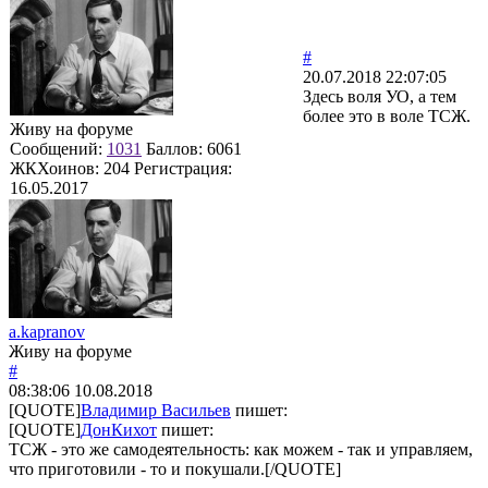
#
20.07.2018 22:07:05
Здесь воля УО, а тем
более это в воле ТСЖ.
Живу на форуме
Сообщений:
1031
Баллов:
6061
ЖКХоинов: 204
Регистрация:
16.05.2017
a.kapranov
Живу на форуме
#
08:38:06
10.08.2018
[QUOTE]
Владимир Васильев
пишет:
[QUOTE]
ДонКихот
пишет:
ТСЖ - это же самодеятельность: как можем - так и управляем,
что приготовили - то и покушали.[/QUOTE]