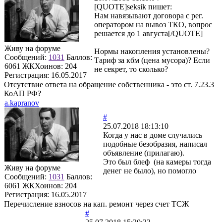
[QUOTE]
seksik
пишет:
Нам навязывают договора с рег.
оператором на вывоз ТКО, вопрос
решается до 1 августа[/QUOTE]
Живу на форуме
Нормы накопления установлены?
Сообщений:
1031
Баллов:
Тариф за кбм (цена мусора)? Если
6061
ЖКХоинов: 204
не секрет, то сколько?
Регистрация:
16.05.2017
Отсутствие ответа на обращение собственника - это ст. 7.23.3
КоАП РФ?
a.kapranov
#
25.07.2018 18:13:10
Когда у нас в доме случались
подобные безобразия, написал
объявление (прилагаю).
Это был блеф (на камеры тогда
Живу на форуме
денег не было), но помогло
Сообщений:
1031
Баллов:
6061
ЖКХоинов: 204
Регистрация:
16.05.2017
Перечисление взносов на кап. ремонт через счет ТСЖ
#