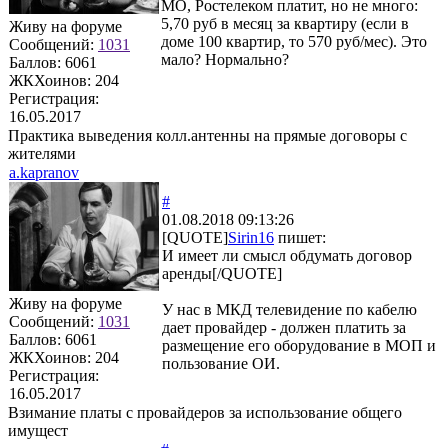
МО, Ростелеком платит, но не много:
5,70 руб в месяц за квартиру (если в
Живу на форуме
доме 100 квартир, то 570 руб/мес). Это
Сообщений:
1031
мало? Нормально?
Баллов:
6061
ЖКХоинов: 204
Регистрация:
16.05.2017
Практика выведения колл.антенны на прямые договоры с
жителями
a.kapranov
#
01.08.2018 09:13:26
[QUOTE]
Sirin16
пишет:
И имеет ли смысл обдумать договор
аренды[/QUOTE]
Живу на форуме
У нас в МКД телевидение по кабелю
Сообщений:
1031
дает провайдер - должен платить за
Баллов:
6061
размещение его оборудование в МОП и
ЖКХоинов: 204
пользование ОИ.
Регистрация:
16.05.2017
Взимание платы с провайдеров за использование общего
имущест