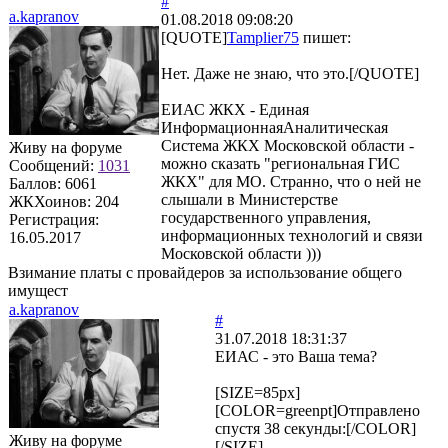
#
a.kapranov
01.08.2018 09:08:20
[QUOTE]
Tamplier75
пишет:
Нет. Даже не знаю, что это.[/QUOTE]
ЕИАС ЖКХ - Единая
ИнформационнаяАналитическая
Система ЖКХ Московской области -
Живу на форуме
можно сказать "региональная ГИС
Сообщений:
1031
ЖКХ" для МО. Странно, что о ней не
Баллов:
6061
слышали в Министерстве
ЖКХоинов: 204
государственного управления,
Регистрация:
информационных технологий и связи
16.05.2017
Московской области )))
Взимание платы с провайдеров за использование общего
имущест
a.kapranov
#
31.07.2018 18:31:37
ЕИАС - это Ваша тема?
[SIZE=85px]
[COLOR=greenpt]Отправлено
спустя 38 секунды:[/COLOR]
Живу на форуме
[/SIZE]