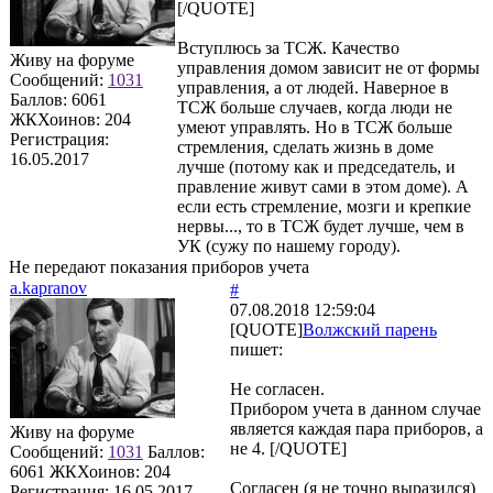
[/QUOTE]
Вступлюсь за ТСЖ. Качество
Живу на форуме
управления домом зависит не от формы
Сообщений:
1031
управления, а от людей. Наверное в
Баллов:
6061
ТСЖ больше случаев, когда люди не
ЖКХоинов: 204
умеют управлять. Но в ТСЖ больше
Регистрация:
стремления, сделать жизнь в доме
16.05.2017
лучше (потому как и председатель, и
правление живут сами в этом доме). А
если есть стремление, мозги и крепкие
нервы..., то в ТСЖ будет лучше, чем в
УК (сужу по нашему городу).
Не передают показания приборов учета
a.kapranov
#
07.08.2018 12:59:04
[QUOTE]
Волжский парень
пишет:
Не согласен.
Прибором учета в данном случае
является каждая пара приборов, а
Живу на форуме
не 4. [/QUOTE]
Сообщений:
1031
Баллов:
6061
ЖКХоинов: 204
Согласен (я не точно выразился)
Регистрация:
16.05.2017