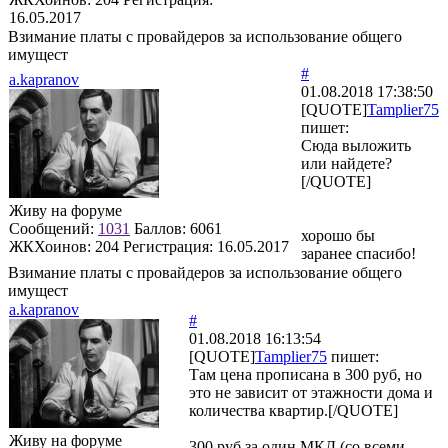
16.05.2017
Взимание платы с провайдеров за использование общего
имущест
#
a.kapranov
01.08.2018 17:38:50
[QUOTE]
Tamplier75
пишет:
Сюда выложить
или найдете?
[/QUOTE]
Живу на форуме
Сообщений:
1031
Баллов:
6061
хорошо бы
ЖКХоинов: 204
Регистрация:
16.05.2017
заранее спасибо!
Взимание платы с провайдеров за использование общего
имущест
a.kapranov
#
01.08.2018 16:13:54
[QUOTE]
Tamplier75
пишет:
Там цена прописана в 300 руб, но
это не зависит от этажности дома и
количества квартир.[/QUOTE]
Живу на форуме
300 руб за один МКД (со всеми