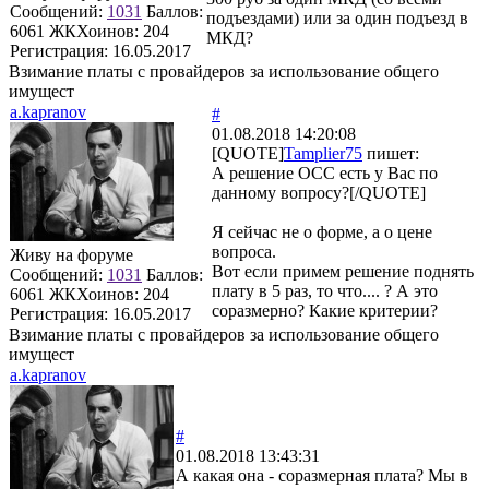
Сообщений:
1031
Баллов:
подъездами) или за один подъезд в
6061
ЖКХоинов: 204
МКД?
Регистрация:
16.05.2017
Взимание платы с провайдеров за использование общего
имущест
a.kapranov
#
01.08.2018 14:20:08
[QUOTE]
Tamplier75
пишет:
А решение ОСС есть у Вас по
данному вопросу?[/QUOTE]
Я сейчас не о форме, а о цене
вопроса.
Живу на форуме
Вот если примем решение поднять
Сообщений:
1031
Баллов:
плату в 5 раз, то что.... ? А это
6061
ЖКХоинов: 204
соразмерно? Какие критерии?
Регистрация:
16.05.2017
Взимание платы с провайдеров за использование общего
имущест
a.kapranov
#
01.08.2018 13:43:31
А какая она - соразмерная плата? Мы в