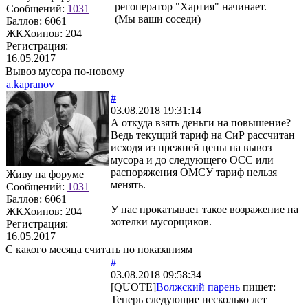
регоператор "Хартия" начинает.
Сообщений:
1031
(Мы ваши соседи)
Баллов:
6061
ЖКХоинов: 204
Регистрация:
16.05.2017
Вывоз мусора по-новому
a.kapranov
#
03.08.2018 19:31:14
А откуда взять деньги на повышение?
Ведь текущий тариф на СиР рассчитан
исходя из прежней цены на вывоз
мусора и до следующего ОСС или
распоряжения ОМСУ тариф нельзя
Живу на форуме
менять.
Сообщений:
1031
Баллов:
6061
У нас прокатывает такое возражение на
ЖКХоинов: 204
хотелки мусорщиков.
Регистрация:
16.05.2017
С какого месяца считать по показаниям
#
03.08.2018 09:58:34
[QUOTE]
Волжский парень
пишет:
Теперь следующие несколько лет