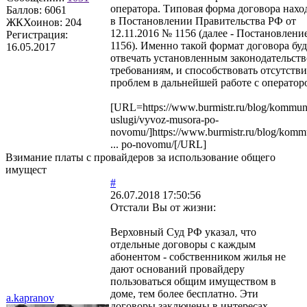
оператора. Типовая форма договора нахо
Баллов:
6061
в Постановлении Правительства РФ от
ЖКХоинов: 204
12.11.2016 № 1156 (далее - Постановлени
Регистрация:
1156). Именно такой формат договора буд
16.05.2017
отвечать установленным законодательст
требованиям, и способствовать отсутств
проблем в дальнейшей работе с операторо
[URL=https://www.burmistr.ru/blog/kommun
uslugi/vyvoz-musora-po-
novomu/]https://www.burmistr.ru/blog/komm
... po-novomu/[/URL]
Взимание платы с провайдеров за использование общего
имущест
#
26.07.2018 17:50:56
Отстали Вы от жизни:
Верховный Суд РФ указал, что
отдельные договоры с каждым
абонентом - собственником жилья не
дают оснований провайдеру
пользоваться общим имуществом в
доме, тем более бесплатно. Эти
a.kapranov
договоры заключены в интересах