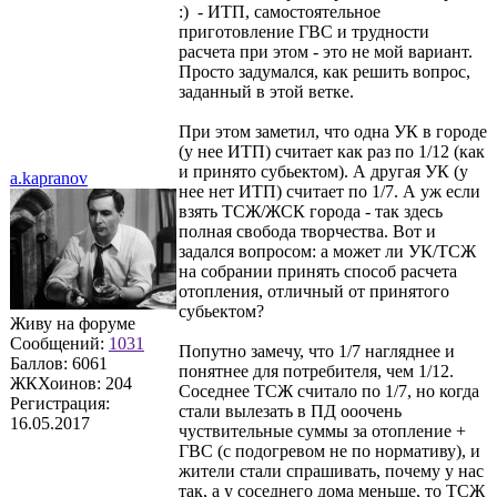
:) - ИТП, самостоятельное
приготовление ГВС и трудности
расчета при этом - это не мой вариант.
Просто задумался, как решить вопрос,
заданный в этой ветке.
При этом заметил, что одна УК в городе
(у нее ИТП) считает как раз по 1/12 (как
и принято субьектом). А другая УК (у
a.kapranov
нее нет ИТП) считает по 1/7. А уж если
взять ТСЖ/ЖСК города - так здесь
полная свобода творчества. Вот и
задался вопросом: а может ли УК/ТСЖ
на собрании принять способ расчета
отопления, отличный от принятого
субьектом?
Живу на форуме
Сообщений:
1031
Попутно замечу, что 1/7 нагляднее и
Баллов:
6061
понятнее для потребителя, чем 1/12.
ЖКХоинов: 204
Соседнее ТСЖ считало по 1/7, но когда
Регистрация:
стали вылезать в ПД ооочень
16.05.2017
чуствительные суммы за отопление +
ГВС (с подогревом не по нормативу), и
жители стали спрашивать, почему у нас
так, а у соседнего дома меньше, то ТСЖ