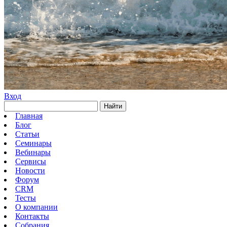
Вход
Найти
Главная
Блог
Статьи
Семинары
Вебинары
Сервисы
Новости
Форум
CRM
Тесты
О компании
Контакты
Собрания