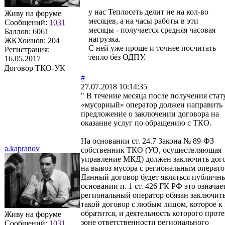
у нас Теплосеть делит не на кол-во
Живу на форуме
месяцев, а на часы работы в эти
Сообщений:
1031
месяцы - получается средняя часовая
Баллов:
6061
нагрузка.
ЖКХоинов: 204
С ней уже проще и точнее посчитать
Регистрация:
тепло без ОДПУ.
16.05.2017
Договор ТКО-УК
#
27.07.2018 10:14:35
" В течение месяца после получения стат
«мусорный» оператор должен направить
предложение о заключении договора на
оказание услуг по обращению с ТКО.
На основании ст. 24.7 Закона № 89-ФЗ
a.kapranov
собственник ТКО (УО, осуществляющая
управление МКД) должен заключить дог
на вывоз мусора с региональным операто
Данный договор будет являться публичн
основании п. 1 ст. 426 ГК РФ это означает
региональный оператор обязан заключит
такой договор с любым лицом, которое к
обратится, и деятельность которого проте
Живу на форуме
зоне ответственности регионального
Сообщений:
1031