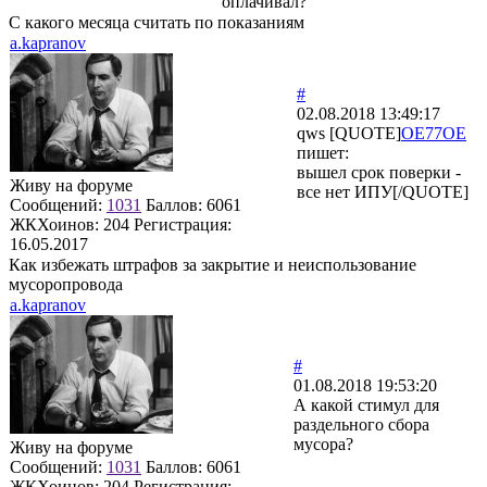
оплачивал?
С какого месяца считать по показаниям
a.kapranov
#
02.08.2018 13:49:17
qws [QUOTE]
OE77OE
пишет:
вышел срок поверки -
Живу на форуме
все нет ИПУ[/QUOTE]
Сообщений:
1031
Баллов:
6061
ЖКХоинов: 204
Регистрация:
16.05.2017
Как избежать штрафов за закрытие и неиспользование
мусоропровода
a.kapranov
#
01.08.2018 19:53:20
А какой стимул для
раздельного сбора
мусора?
Живу на форуме
Сообщений:
1031
Баллов:
6061
ЖКХоинов: 204
Регистрация: