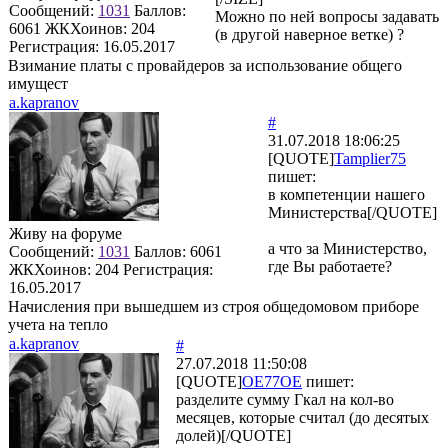
Сообщений:
1031
Баллов:
Можно по ней вопросы задавать
6061
ЖКХоинов: 204
(в другой наверное ветке) ?
Регистрация:
16.05.2017
Взимание платы с провайдеров за использование общего
имущест
a.kapranov
#
31.07.2018 18:06:25
[QUOTE]
Tamplier75
пишет:
в компетенции нашего
Министерства[/QUOTE]
Живу на форуме
а что за Министерство,
Сообщений:
1031
Баллов:
6061
где Вы работаете?
ЖКХоинов: 204
Регистрация:
16.05.2017
Начисления при вышедшем из строя общедомовом приборе
учета на тепло
a.kapranov
#
27.07.2018 11:50:08
[QUOTE]
OE77OE
пишет:
разделите сумму Гкал на кол-во
месяцев, которые считал (до десятых
долей)[/QUOTE]