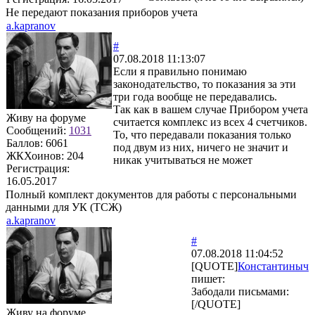
Не передают показания приборов учета
a.kapranov
#
07.08.2018 11:13:07
Если я правильно понимаю
законодательство, то показания за эти
три года вообще не передавались.
Так как в вашем случае Прибором учета
Живу на форуме
считается комплекс из всех 4 счетчиков.
Сообщений:
1031
То, что передавали показания только
Баллов:
6061
под двум из них, ничего не значит и
ЖКХоинов: 204
никак учитываться не может
Регистрация:
16.05.2017
Полный комплект документов для работы с персональными
данными для УК (ТСЖ)
a.kapranov
#
07.08.2018 11:04:52
[QUOTE]
Константиныч
пишет:
Забодали письмами:
[/QUOTE]
Живу на форуме