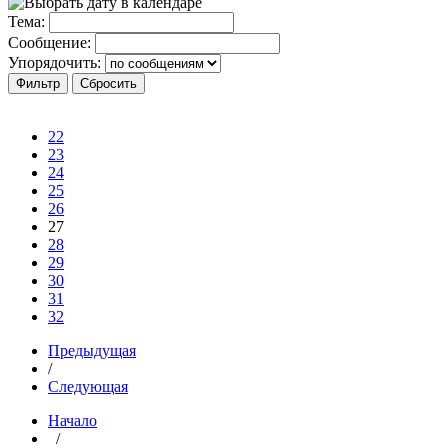
Тема:
Сообщение:
Упорядочить:
22
23
24
25
26
27
28
29
30
31
32
Предыдущая
/
Следующая
Начало
/