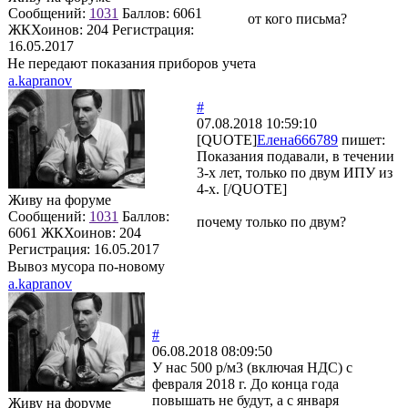
Сообщений:
1031
Баллов:
6061
от кого письма?
ЖКХоинов: 204
Регистрация:
16.05.2017
Не передают показания приборов учета
a.kapranov
#
07.08.2018 10:59:10
[QUOTE]
Елена666789
пишет:
Показания подавали, в течении
3-х лет, только по двум ИПУ из
4-х. [/QUOTE]
Живу на форуме
Сообщений:
1031
Баллов:
почему только по двум?
6061
ЖКХоинов: 204
Регистрация:
16.05.2017
Вывоз мусора по-новому
a.kapranov
#
06.08.2018 08:09:50
У нас 500 р/м3 (включая НДС) с
февраля 2018 г. До конца года
повышать не будут, а с января
Живу на форуме