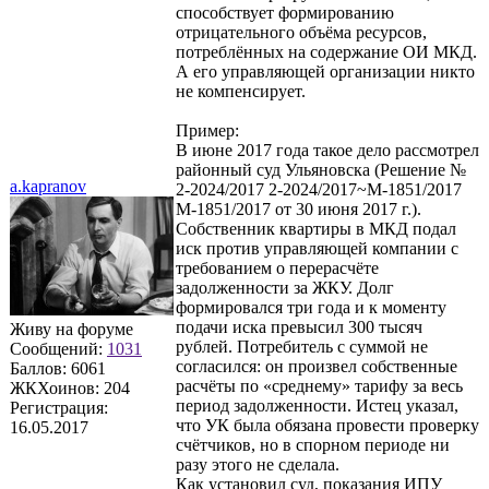
способствует формированию
отрицательного объёма ресурсов,
потреблённых на содержание ОИ МКД.
А его управляющей организации никто
не компенсирует.
Пример:
В июне 2017 года такое дело рассмотрел
районный суд Ульяновска (Решение №
a.kapranov
2-2024/2017 2-2024/2017~М-1851/2017
М-1851/2017 от 30 июня 2017 г.).
Собственник квартиры в МКД подал
иск против управляющей компании с
требованием о перерасчёте
задолженности за ЖКУ. Долг
формировался три года и к моменту
подачи иска превысил 300 тысяч
Живу на форуме
рублей. Потребитель с суммой не
Сообщений:
1031
согласился: он произвел собственные
Баллов:
6061
расчёты по «среднему» тарифу за весь
ЖКХоинов: 204
период задолженности. Истец указал,
Регистрация:
что УК была обязана провести проверку
16.05.2017
счётчиков, но в спорном периоде ни
разу этого не сделала.
Как установил суд, показания ИПУ