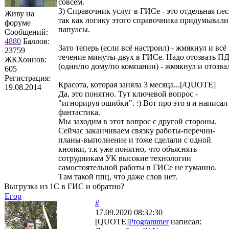
совсем.
3) Справочник услуг в ГИСе - это отдельная пес
Живу на
так как логику этого справочника придумывали
форуме
папуасы.
Сообщений:
4880
Баллов:
Зато теперь (если всё настроил) - жмякнул и всё
23759
течение минуты-двух в ГИСе. Надо отозвать П
ЖКХоинов:
(один/по дому/по компании) - жмякнул и отозва
605
Регистрация:
Красота, которая заняла 3 месяца...[/QUOTE]
19.08.2014
Да, это понятно. Тут ключевой вопрос -
"игнорируя ошибки". :) Вот про это я и написал 
фантастика.
Мы заходим в этот вопрос с другой стороны.
Сейчас заканчиваем связку работы-перечни-
планы-выполнение и тоже сделали с одной
кнопки, т.к уже понятно, что объяснять
сотрудникам УК высокие технологии
самостоятельной работы в ГИСе не гуманно.
Там такой ппц, что даже слов нет.
Выгрузка из 1С в ГИС и обратно?
Егор
#
17.09.2020 08:32:30
[QUOTE]
Programmer
написал: