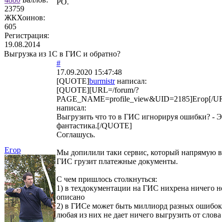
РО.
23759
ЖКХоинов:
605
Регистрация:
19.08.2014
Выгрузка из 1С в ГИС и обратно?
#
17.09.2020 15:47:48
[QUOTE]
burmistr
написал:
[QUOTE][URL=/forum/?
PAGE_NAME=profile_view&UID=2185]Егор[/U
написал:
Выгрузить что то в ГИС игнорируя ошибки? - Э
фантастика.[/QUOTE]
Соглашусь.
Егор
Мы допилили таки сервис, который напрямую в
ГИС грузит платежные документы.
С чем пришлось столкнуться:
1) в техдокументации на ГИС нихрена ничего н
описано
2) в ГИСе может быть миллиорд разных ошибок
любая из них не дает ничего выгрузить от слова