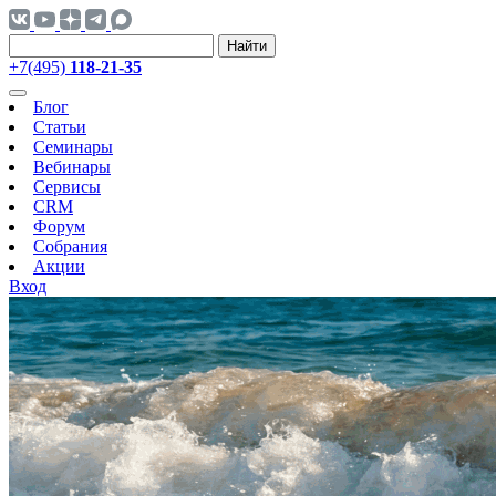
Найти
+7(495)
118-21-35
Блог
Статьи
Семинары
Вебинары
Сервисы
CRM
Форум
Собрания
Акции
Вход