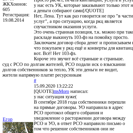
ЖКХоинов:
у нас есть УК, которые заказывают только этот 
605
а деньги собирают сами[/QUOTE]
Регистрация:
Нет, Лена. Тут как раз говорится не про "в части
19.08.2014
услуг", а про ситуацию, когда ркц является
соучастником оказания услуги.
Это очень странная позиция, т.к. можно при так
раскладе выкинуть 103-фз на помойку просто.
Заключаем договор сбора денег и прописываем 
что покупаем у ркц ещё и конверты для квитан
вот. Всё! Нет 103-фз.
Короче это звучит всё страньше и страньше.
суд с РСО по долгам жителей, РСО подали иск о взыскании
долгов собственников за тепло, УК эти деньги не видит,
жители напрямую платят ресурсникам
#
15.09.2020 13:22:22
[QUOTE]
msMoro
написал:
у нас ситуация хуже(
В сентябре 2018 года собственники перешли
на прямые договоры. УО направила в адрес
РСО протокол общего собрания и
уведомление о расторжении договора между
Егор
РСО и УО, в ответ РСО направило письмо о
том что решение собственников они не