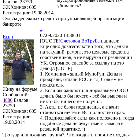
мусоропроводные тележки там
Баллов:
23759
убивались? ...
ЖКХоинов: 605
Регистрация:
19.08.2014
Судьба денежных средств при управляющей организации –
банкроте
#
07.09.2020 13:38:01
Егор
[QUOTE]
Счетовод ВоТруБа
написал:
Еще одно доказательство того, что деньги
на текущий ремонт, это целевые средства
собственников, а не выручка от реализации
УК. Огромное спасибо за ссылку на это
дело.[/QUOTE]
1. Компания - явный МупоГуп. Деньги
прожрали, отдали РСО и тд. Совсем не
показатель.
Живу на форуме
2. Если бы банкротили нормальную ООО -
Сообщений:
делить было бы нечего - всё бы вывели и
4880
Баллов:
никто бы ничего не получил.
23759
3. Акты не были подписаны, а значит
ЖКХоинов: 605
отбиваться нечем и ВС полностью прав.
Регистрация:
4. Подписывайте акты как положено и тогда
19.08.2014
подобные дела не будут иметь смысла в
реальной практике. :)
Тротуар или входная группа?, Что входит в понятие входная