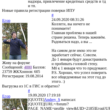
надзора, привлечение кредитных средств и тд
и тп.
Новые правила регистрации поверки ИПУ
#
24.09.2020 08:31:26
Егор
Коллеги, вы ничего не
понимаете!
Главная проблема в нашей
стране решена. Теперь заживём.
Радоваться надо, а вы ...
На самом деле имхо это не
заработает сейчас. Совсем.
До 1 января будут донастраивать
Живу на форуме
и пробивать головой стену.
Сообщений:
4880
Баллов:
Мб к 1 января что то придумают.
23759
ЖКХоинов: 605
P.S. Хорошо, что успел поверить
Регистрация:
19.08.2014
все общедомовые на этот год до
этого. :)
Выгрузка из 1С в ГИС и обратно?
#
19.09.2020 17:19:18
Егор
[QUOTE]
Andrey_S
написал:
[QUOTE][URL=/forum/?
PAGE_NAME=profile_view&UID=2185]Егор[/U