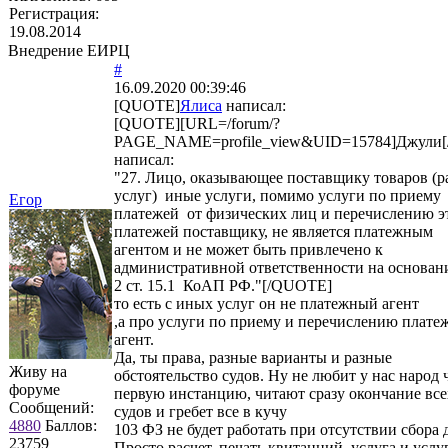
Регистрация:
19.08.2014
Внедрение ЕИРЦ
#
16.09.2020 00:39:46
[QUOTE]
Ялиса
написал:
[QUOTE][URL=/forum/?
PAGE_NAME=profile_view&UID=15784]Джули[
написал:
"27. Лицо, оказывающее поставщику товаров (р
услуг) иные услуги, помимо услуги по приему
Егор
платежей от физических лиц и перечислению э
платежей поставщику, не является платежным
агентом и не может быть привлечено к
административной ответственности на основан
2 ст. 15.1 КоАП РФ."[/QUOTE]
то есть с иных услуг он не платежный агент
,а про услуги по приему и перечислению плате
агент.
Да, ты права, разные варианты и разные
Живу на
обстоятельство судов. Ну не любит у нас народ 
форуме
первую инстанцию, читают сразу окончание все
Сообщений:
судов и гребет все в кучу
4880
Баллов:
103 ФЗ не будет работать при отсутствии сбора д
23759
Просто расчет, печать квитанций, услуга и услуг