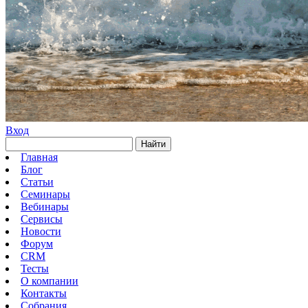
Вход
Найти
Главная
Блог
Статьи
Семинары
Вебинары
Сервисы
Новости
Форум
CRM
Тесты
О компании
Контакты
Собрания