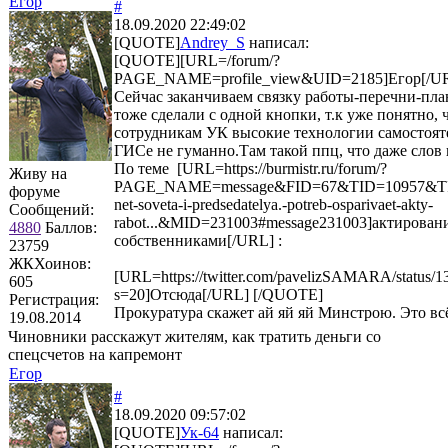
Егор
#
18.09.2020 22:49:02
[QUOTE]
Andrey_S
написал:
[QUOTE][URL=/forum/?
PAGE_NAME=profile_view&UID=2185]Егор[/UR
Сейчас заканчиваем связку работы-перечни-пл
тоже сделали с одной кнопки, т.к уже понятно, 
сотрудникам УК высокие технологии самостоят
ГИСе не гуманно.Там такой ппц, что даже слов
По теме [URL=https://burmistr.ru/forum/?
Живу на
PAGE_NAME=message&FID=67&TID=10957&T
форуме
net-soveta-i-predsedatelya.-potreb-osparivaet-akty-
Сообщений:
rabot...&MID=231003#message231003]актирован
4880
Баллов:
собственниками[/URL] :
23759
ЖКХоинов:
[URL=https://twitter.com/pavelizSAMARA/status
605
s=20]Отсюда[/URL] [/QUOTE]
Регистрация:
Прокуратура скажет ай яй яй Минстрою. Это всё
19.08.2014
Чиновники расскажут жителям, как тратить деньги со
спецсчетов на капремонт
Егор
#
18.09.2020 09:57:02
[QUOTE]
Ук-64
написал: