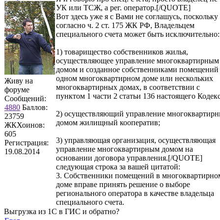
УК или ТСЖ, а рег. оператор.[/QUOTE]
Вот здесь уже я с Вами не соглашусь, поскольку
согласно ч. 2 ст. 175 ЖК РФ, Владельцем
специального счета может быть исключительно:
1) товарищество собственников жилья,
осуществляющее управление многоквартирным
домом и созданное собственниками помещений
одном многоквартирном доме или нескольких
Живу на
многоквартирных домах, в соответствии с
форуме
пунктом 1 части 2 статьи 136 настоящего Кодекс
Сообщений:
4880
Баллов:
2) осуществляющий управление многоквартир
23759
домом жилищный кооператив;
ЖКХоинов:
605
3) управляющая организация, осуществляющая
Регистрация:
управление многоквартирным домом на
19.08.2014
основании договора управления.[/QUOTE]
следующая строка за вашей цитатой:
3. Собственники помещений в многоквартирно
доме вправе принять решение о выборе
регионального оператора в качестве владельца
специального счета.
Выгрузка из 1С в ГИС и обратно?