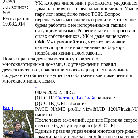
23759
УК, которая липовыми протоколами удерживает
ЖКХоинов:
дома на привязи. Т.е реальный криминал. У мен
605
пару лет назад было такое ТСЖ. Вопрос
Регистрация:
нерешаемый - мы сдались и решили, что лучше
19.08.2014
будем работать с не испорченными такими
ситуациям домами. Решение таких вопросов не 
силах собственников, УК и даже чаще всего
ОМСУ - причиной того, что это возможно
является просто не заточенные на борьбу с
подобным криминалом законы.
Новые правила деятельности по управлению
многоквартирными домами, Об утверждении правил
деятельности по управлению многоквартирными домами и
содержанию общего имущества собственников помещений в
многоквартирных домах
#
08.09.2020 23:38:52
[QUOTE]
Счетовод ВоТруБа
написал:
[QUOTE][URL=/forum/?
Егор
PAGE_NAME=profile_view&UID=12017]razin[/
написал:
После таких замечаний, данные Правила скорее
всего не будут утверждены.[/QUOTE]
Единые правила управления многоквартирным
домами надо утверждать чем быстрее тем лучше