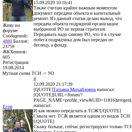
15.09.2020 10:16:41
Также считаю крайне важным моментом
документ передачи объекта в капитальный
ремонт. Из данной статьи делаю вывод, что
передача объекта подрядной организации
Живу на
выбранной РО не верная стратегия.
форуме
Передавать надо самому РО, что б в случае
Сообщений:
побега подрядчика дом был передан не
4880
Баллов:
беглецу, а фонду.
23759
ЖКХоинов:
605
Регистрация:
19.08.2014
Мутная схема ТСН -> УО
#
12.09.2020 21:17:39
[QUOTE]
Татьяна Михайловна
написал:
[QUOTE][URL=/forum/?
PAGE_NAME=profile_view&UID=11816]teregen[
написал:
Егор
И как можно переделать в ТСЖ?[/QUOTE]
Смыла нет. ТСЖ является одним из видов ТСН.
[/QUOTE]
Скажу больше, сейчас регистрируют только ТС
Уже года 4 как вроде.