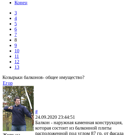
Конец
3
4
5
6
7
8
9
10
11
12
13
Козырьки балконов- общее имущество?
Егор
#
24.09.2020 23:44:51
Балкон - наружная каменная конструкция,
которая состоит из балконной плиты
расположенной под углом 87 гр. от фасада
Живу на