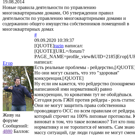
19.08.2014
Новые правила деятельности по управлению
многоквартирными домами, Об утверждении правил
деятельности по управлению многоквартирными домами и
содержанию общего имущества собственников помещений в
многоквартирных домах
#
09.09.2020 10:39:37
[QUOTE]
razin
написал:
[QUOTE][URL=/forum/?
PAGE_NAME=profile_view&UID=2185]Егор[/U
написал:
Егор
Есть реальные проблемы - рейдерство,[/QUOTE
Но они могут сказать, что это "здоровая"
конкуренция.[/QUOTE]
Ну если им кажется, что рейдерство (поощряемо
написанной ими нормативкой) равно
конкуренции, то кроватями тут не обойдёшься.
Сегодня роль ГЖН против рейдера - роль статис
Они не могут защитить права собственника
проводящего ОСС по всем правилам от рейдера
Живу на
который строчит на 100% липовые протоколы. 
форуме
виноват в том, что такое возможно? Тот кто пи
Сообщений:
нормативку и не торопится её менять. Сам знаю
4880
Баллов:
массу ситуаций, где люди годами не могут смен