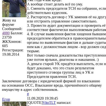
А вообще стоит делать всё по уму.
1. Сменить председателя ТСН на собрании, если
действительно кудесник.
2. Расторгнуть договор с УК заменив её на дру
Живу на
или отстроить управление самостоятельно.
форуме
3. Провести аудит документации и проверить её
Сообщений:
соответствие фактически выполняемым работам
4880
Баллов:
4. В случае выявления фактов хищения бывшим
23759
председателем обратиться в правоохранительны
ЖКХоинов:
органы по выявленным фактам и дальше судитьс
605
ним как с должностным лицом - вор должен сид
Регистрация:
тюрьме.
19.08.2014
Вот только сначала доказательства преступления
уже потом ярлыки, диагнозы и наказания. :)
А деньги старой УК придётся выплатить, если н
будет доказано, что это стало результатом
преступного сговора группы лиц в УК и
Председателя правления ТСН.
Заключение договора с юридической фирмой по взысканию
на основании ОСС, Взыскание вреда, причинённого общему
имуществу в адрес собственников.
#
11.09.2020 19:39:45
Егор
[QUOTE]
VitoTLT
написал: