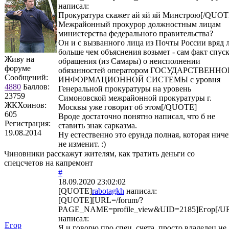
написал:
Прокуратура скажет ай яй яй Минстрою[/QUOT
Межрайонный прокурор должностным лицам
министерства федерального правительства?
Он и с вызванного лица из Почты России вряд 
больше чем объяснения возьмет - сам факт спус
Живу на
обращения (из Самары) о неисполнении
форуме
обязанностей оператором ГОСУДАРСТВЕНН
Сообщений:
ИНФОРМАЦИОННОЙ СИСТЕМЫ с уровня
4880
Баллов:
Генеральной прокуратуры на уровень
23759
Симоновской межрайонной прокуратуры г.
ЖКХоинов:
Москвы уже говорит об этом[/QUOTE]
605
Вроде достаточно понятно написал, что б не
Регистрация:
ставить знак сарказма.
19.08.2014
Ну естественно это ерунда полная, которая ниче
не изменит. :)
Чиновники расскажут жителям, как тратить деньги со
спецсчетов на капремонт
#
18.09.2020 23:02:02
[QUOTE]
rabotagkh
написал:
[QUOTE][URL=/forum/?
PAGE_NAME=profile_view&UID=2185]Егор[/U
написал:
Егор
Я и говорю про спец. счета, просто владелец не