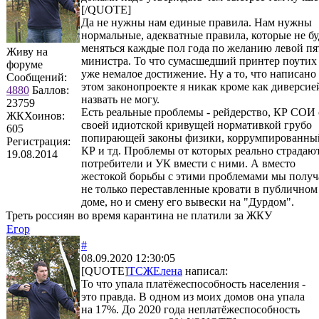
[/QUOTE]
Да не нужны нам единые правила. Нам нужны
нормальные, адекватные правила, которые не бу
меняться каждые пол года по желанию левой пя
Живу на
министра. То что сумасшедший принтер поутих 
форуме
уже немалое достижение. Ну а то, что написано
Сообщений:
этом законопроекте я никак кроме как диверсие
4880
Баллов:
назвать не могу.
23759
Есть реальные проблемы - рейдерство, КР СОИ 
ЖКХоинов:
своей идиотской кривущей нормативкой грубо
605
попирающей законы физики, коррумпированны
Регистрация:
КР и тд. Проблемы от которых реально страдаю
19.08.2014
потребители и УК вмести с ними. А вместо
жестокой борьбы с этими проблемами мы получ
не только переставленные кровати в публичном
доме, но и смену его вывески на "Дурдом".
Треть россиян во время карантина не платили за ЖКУ
Егор
#
08.09.2020 12:30:05
[QUOTE]
ТСЖЕлена
написал:
То что упала платёжеспособность населения -
это правда. В одном из моих домов она упала
на 17%. До 2020 года неплатёжеспособность