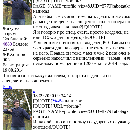
[QUOTE][URL=/forum/?
PAGE_NAME=profile_view&UID=8779]rabotagk
написал:
А, что бы вам смогло помешать делать тоже сам
размещении денег на спецсчете, только операти
не оглядываясь на план?[/QUOTE]
Живу на
Я и говорю про спец. счета, просто владелец не
форуме
или ТСЖ, а рег. оператор.[/QUOTE]
Сообщений:
У меня тоже почти везде владелец РО. Таким о
4880
Баллов:
часть расходов на содержание счета мы перекл
23759
на него. Правда он тоже у меня уже 2 раза очень
ЖКХоинов:
серьёзно накосячил с начислениями, "забыв" на
605
нежилому помещению в 1200 м.кв. с 2014 года.
Регистрация:
19.08.2014
Чиновники расскажут жителям, как тратить деньги со
спецсчетов на капремонт
Егор
#
18.09.2020 09:34:14
[QUOTE]
Ук-64
написал:
[QUOTE][URL=/forum/?
PAGE_NAME=profile_view&UID=8779]rabotagk
написал:
И, как обычно он в пользу государевых служащи
жителей[/QUOTE]