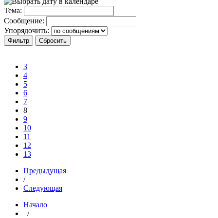
Тема:
Сообщение:
Упорядочить:
3
4
5
6
7
8
9
10
11
12
13
Предыдущая
/
Следующая
Начало
/