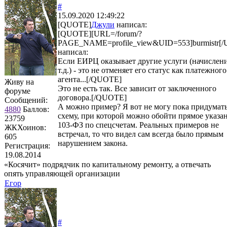
#
15.09.2020 12:49:22
[QUOTE]
Джули
написал:
[QUOTE][URL=/forum/?
PAGE_NAME=profile_view&UID=553]burmistr[/
написал:
Если ЕИРЦ оказывает другие услуги (начислен
т.д.) - это не отменяет его статус как платежного
агента...[/QUOTE]
Живу на
Это не есть так. Все зависит от заключенного
форуме
договора.[/QUOTE]
Сообщений:
А можно пример? Я вот не могу пока придумат
4880
Баллов:
схему, при которой можно обойти прямое указа
23759
103-ФЗ по спецсчетам. Реальных примеров не
ЖКХоинов:
встречал, то что видел сам всегда было прямым
605
нарушением закона.
Регистрация:
19.08.2014
«Косячит» подрядчик по капитальному ремонту, а отвечать
опять управляющей организации
Егор
#