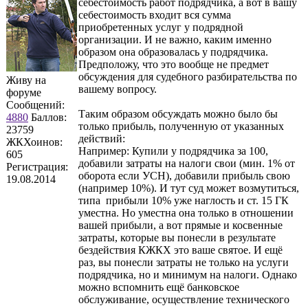
себестоимость работ подрядчика, а вот в вашу
себестоимость входит вся сумма
приобретенных услуг у подрядной
организации. И не важно, каким именно
образом она образовалась у подрядчика.
Предположу, что это вообще не предмет
обсуждения для судебного разбирательства по
Живу на
вашему вопросу.
форуме
Сообщений:
Таким образом обсуждать можно было бы
4880
Баллов:
только прибыль, полученную от указанных
23759
действий:
ЖКХоинов:
Например: Купили у подрядчика за 100,
605
добавили затраты на налоги свои (мин. 1% от
Регистрация:
оборота если УСН), добавили прибыль свою
19.08.2014
(например 10%). И тут суд может возмутиться,
типа прибыли 10% уже наглость и ст. 15 ГК
уместна. Но уместна она только в отношении
вашей прибыли, а вот прямые и косвенные
затраты, которые вы понесли в результате
бездействия КЖКХ это ваше святое. И ещё
раз, вы понесли затраты не только на услуги
подрядчика, но и минимум на налоги. Однако
можно вспомнить ещё банковское
обслуживание, осуществление технического