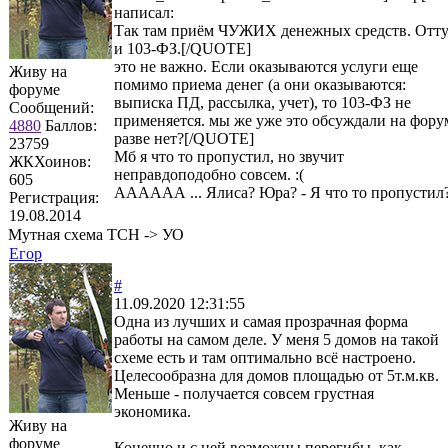
написал:
Так там приём ЧУЖИХ денежных средств. Отту
и 103-ФЗ.[/QUOTE]
это не важно. Если оказываются услуги еще
Живу на
помимо приема денег (а они оказываются:
форуме
выписка ПД, рассылка, учет), то 103-ФЗ не
Сообщений:
применяется. мы же уже это обсуждали на фору
4880
Баллов:
разве нет?[/QUOTE]
23759
Мб я что то пропустил, но звучит
ЖКХоинов:
неправдоподобно совсем. :(
605
АААААА ... Ялиса? Юра? - Я что то пропустил
Регистрация:
19.08.2014
Мутная схема ТСН -> УО
Егор
#
11.09.2020 12:31:55
Одна из лучших и самая прозрачная форма
работы на самом деле. У меня 5 домов на такой
схеме есть и там оптимально всё настроено.
Целесообразна для домов площадью от 5т.м.кв.
Меньше - получается совсем грустная
экономика.
Живу на
форуме
Конечно и с ней возможны перегибы, как