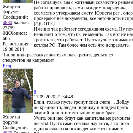
Не соглашусь, мы с жителями совместно решаем
Живу на
работы проводить, сами находим подрядчика,
форуме
совместно утверждаем смету. Юристы рег . опер
Сообщений:
проверяют все документы, все неточности испр
4880
Баллов:
[/QUOTE]
23759
Именно так работает сегодняшняя схема. Ну поч
ЖКХоинов:
Речь идет о том, что бы её менять. Так вот не на
605
трогать то, что работает. Пусть лучше занимают
Регистрация:
котлом РО. Там более чем есть что исправлять.
19.08.2014
Чиновники расскажут жителям, как тратить деньги со
спецсчетов на капремонт
Егор
#
17.09.2020 21:34:48
Блин, только пусть тронут спец счета ... Дойду
до крайности, людей подниму и пойдем брать
зимний. или что там нынчо модно брать.
Живу на
Учить они нас будут как капитальные ремонты
форуме
делать! Пусть сами сначала научатся, а то пока
Сообщений:
одни косяки за конские деньги с откатами у
4880
Баллов: