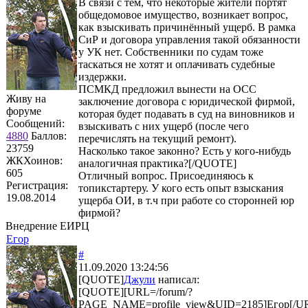
В связи с тем, что некоторые жители портят
общедомовое имущество, возникает вопрос,
как взыскивать причинённый ущерб. В рамка
СиР и договора управления такой обязанности
у УК нет. Собственники по судам тоже
таскаться не хотят и оплачивать судебные
издержки.
ПСМКД предложил вынести на ОСС
Живу на
заключение договора с юридической фирмой,
форуме
которая будет подавать в суд на виновников и
Сообщений:
взыскивать с них ущерб (после чего
4880
Баллов:
перечислять на текущий ремонт).
23759
Насколько такое законно? Есть у кого-нибудь
ЖКХоинов:
аналогичная практика?[/QUOTE]
605
Отличный вопрос. Присоединяюсь к
Регистрация:
топикстартеру. У кого есть опыт взыскания
19.08.2014
ущерба ОИ, в т.ч при работе со сторонней юр
фирмой?
Внедрение ЕИРЦ
Егор
#
11.09.2020 13:24:56
[QUOTE]
Джули
написал:
[QUOTE][URL=/forum/?
PAGE_NAME=profile_view&UID=2185]Егор[/U