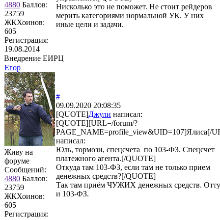
4880
Баллов:
Нисколько это не поможет. Не стоит рейдеров
23759
мерить категориями нормальной УК. У них
ЖКХоинов:
иные цели и задачи.
605
Регистрация:
19.08.2014
Внедрение ЕИРЦ
Егор
#
09.09.2020 20:08:35
[QUOTE]
Джули
написал:
[QUOTE][URL=/forum/?
PAGE_NAME=profile_view&UID=107]Ялиса[/U
написал:
Юль, тормози, спецсчета по 103-ФЗ. Спецсчет
Живу на
платежного агента.[/QUOTE]
форуме
Откуда там 103-ФЗ, если там не только прием
Сообщений:
денежных средств?[/QUOTE]
4880
Баллов:
Так там приём ЧУЖИХ денежных средств. Отту
23759
и 103-ФЗ.
ЖКХоинов:
605
Регистрация: