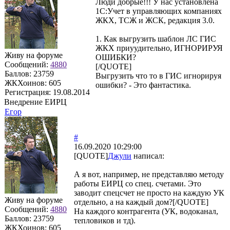
Люди добрые!!! У нас установлена
1С:Учет в управляющих компаниях
ЖКХ, ТСЖ и ЖСК, редакция 3.0.
1. Как выгрузить шаблон ЛС ГИС
ЖКХ приyудительно, ИГНОРИРУЯ
Живу на форуме
ОШИБКИ?
Сообщений:
4880
[/QUOTE]
Баллов:
23759
Выгрузить что то в ГИС игнорируя
ЖКХоинов: 605
ошибки? - Это фантастика.
Регистрация:
19.08.2014
Внедрение ЕИРЦ
Егор
#
16.09.2020 10:29:00
[QUOTE]
Джули
написал:
А я вот, например, не представляю методу
работы ЕИРЦ со спец. счетами. Это
заводит спецсчет не просто на каждую УК
Живу на форуме
отдельно, а на каждый дом?[/QUOTE]
Сообщений:
4880
На каждого контрагента (УК, водоканал,
Баллов:
23759
тепловиков и тд).
ЖКХоинов: 605