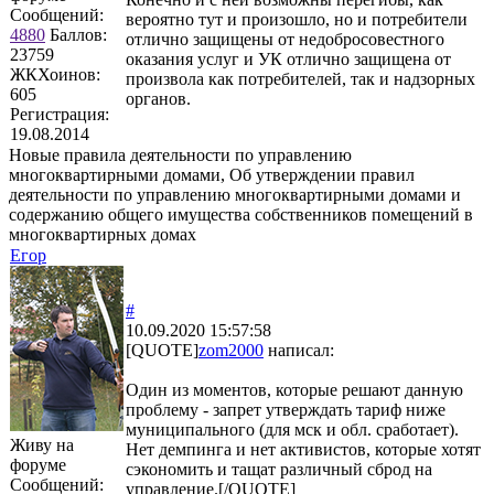
Сообщений:
вероятно тут и произошло, но и потребители
4880
Баллов:
отлично защищены от недобросовестного
23759
оказания услуг и УК отлично защищена от
ЖКХоинов:
произвола как потребителей, так и надзорных
605
органов.
Регистрация:
19.08.2014
Новые правила деятельности по управлению
многоквартирными домами, Об утверждении правил
деятельности по управлению многоквартирными домами и
содержанию общего имущества собственников помещений в
многоквартирных домах
Егор
#
10.09.2020 15:57:58
[QUOTE]
zom2000
написал:
Один из моментов, которые решают данную
проблему - запрет утверждать тариф ниже
муниципального (для мск и обл. сработает).
Живу на
Нет демпинга и нет активистов, которые хотят
форуме
сэкономить и тащат различный сброд на
Сообщений:
управление.[/QUOTE]