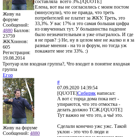
составляла всего 3%.[/QUOTE]
Елена, вот вы не согласились с моим постом
(минуснули), что не правда, что треть
Живу на
потребителей не платит за ЖКУ. Треть, это
форуме
33,3%. У вас 17% и это самая большая цифра
Сообщений:
из озвученных тут. У большинства падение
4880
Баллов:
было незначительным и уже отыгралось. И где
23759
я не прав? :) Не, ну в целом мне не жалко и я за
ЖКХоинов:
разные мнения - на то и форум, но тогда уж
605
покажите мне эти 33%. :)
Регистрация:
19.08.2014
Тротуар или входная группа?, Что входит в понятие входная
группа
Егор
#
07.09.2020 14:39:54
[QUOTE]
Сибиряк
написал:
А вот с торца дома пока нет -
упираются, что это отмостка -
делать должно ТСЖ.[/QUOTE]
Тут важно не что это, а чьё это.
Сделали конечно ужс ужс. Такой
Живу на форуме
уклон - это что б люди и
Сообщений:
4880