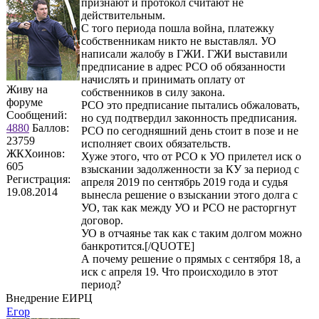
признают и протокол считают не
действительным.
С того периода пошла война, платежку
собственникам никто не выставлял. УО
написали жалобу в ГЖИ. ГЖИ выставили
предписание в адрес РСО об обязанности
начислять и принимать оплату от
Живу на
собственников в силу закона.
форуме
РСО это предписание пытались обжаловать,
Сообщений:
но суд подтвердил законность предписания.
4880
Баллов:
РСО по сегодняшний день стоит в позе и не
23759
исполняет своих обязательств.
ЖКХоинов:
Хуже этого, что от РСО к УО прилетел иск о
605
взыскании задолженности за КУ за период с
Регистрация:
апреля 2019 по сентябрь 2019 года и судья
19.08.2014
вынесла решение о взыскании этого долга с
УО, так как между УО и РСО не расторгнут
договор.
УО в отчаянье так как с таким долгом можно
банкротится.[/QUOTE]
А почему решение о прямых с сентября 18, а
иск с апреля 19. Что происходило в этот
период?
Внедрение ЕИРЦ
Егор