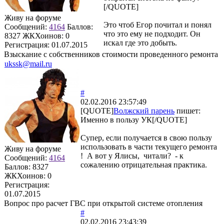
[/QUOTE]
Живу на форуме
Это чтоб Егор почитал и понял
Сообщений:
4164
Баллов:
что это ему не подходит. Он
8327
ЖКХоинов: 0
искал где это добыть.
Регистрация:
01.07.2015
Взыскание с собственников стоимости проведенного ремонта
ukssk@mail.ru
#
02.02.2016 23:57:49
[QUOTE]
Волжский парень
пишет:
Именно в пользу УК[/QUOTE]
Супер, если получается в свою пользу
использовать в части текущего ремонта
Живу на форуме
! А вот у Ялисы, читали? - к
Сообщений:
4164
сожалению отрицательная практика.
Баллов:
8327
ЖКХоинов: 0
Регистрация:
01.07.2015
Вопрос про расчет ГВС при открытой системе отопления
#
02.02.2016 23:43:39