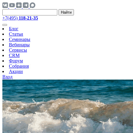
Найти
+7(495)
118-21-35
Блог
Статьи
Семинары
Вебинары
Сервисы
CRM
Форум
Собрания
Акции
Вход