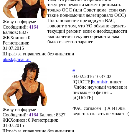
текущего ремонта может принимать
только ОСС (или Совет дома, если ему
такие полномочия делегировало ОСС)
Постановление президиума ВАС,
Живу на форуме
говорит о том, что УО обязано сделать
Сообщений:
4164
текущий ремонт, если о необходимости
Баллов:
8327
выполнения текущего ремонта нам
ЖКХоинов: 0
было известно заранее.
Регистрация:
01.07.2015
Штраф за управление без лицензии
ukssk@mail.ru
#
03.02.2016 10:37:02
[QUOTE]
burmistr
пишет:
Чибис неумный человек и
письмо его фигня...
[/QUOTE]
ФАС согласен :) А ИГЖН
Живу на форуме
ведь так сказать не может :)
Сообщений:
4164
Баллов:
8327
ЖКХоинов: 0
Регистрация:
01.07.2015
Штраф за управление без лицензии