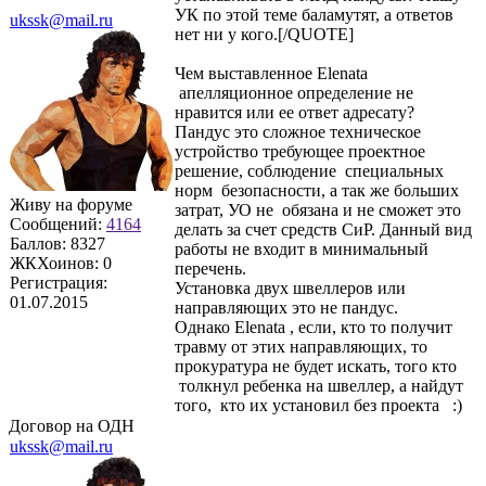
УК по этой теме баламутят, а ответов
ukssk@mail.ru
нет ни у кого.[/QUOTE]
Чем выставленное Elenata
апелляционное определение не
нравится или ее ответ адресату?
Пандус это сложное техническое
устройство требующее проектное
решение, соблюдение специальных
норм безопасности, а так же больших
Живу на форуме
затрат, УО не обязана и не сможет это
Сообщений:
4164
делать за счет средств СиР. Данный вид
Баллов:
8327
работы не входит в минимальный
ЖКХоинов: 0
перечень.
Регистрация:
Установка двух швеллеров или
01.07.2015
направляющих это не пандус.
Однако Elenata , если, кто то получит
травму от этих направляющих, то
прокуратура не будет искать, того кто
толкнул ребенка на швеллер, а найдут
того, кто их установил без проекта :)
Договор на ОДН
ukssk@mail.ru