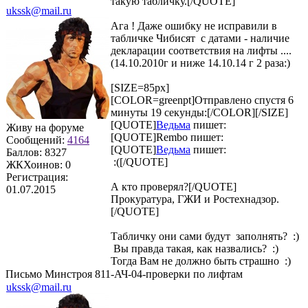
такую табличку.[/QUOTE]
ukssk@mail.ru
Ага ! Даже ошибку не исправили в
табличке Чибисят с датами - наличие
декларации соответствия на лифты ....
(14.10.2010г и ниже 14.10.14 г 2 раза:)
[SIZE=85px]
[COLOR=greenpt]Отправлено спустя 6
минуты 19 секунды:[/COLOR][/SIZE]
[QUOTE]
Ведьма
пишет:
Живу на форуме
[QUOTE]
Rembo
пишет:
Сообщений:
4164
[QUOTE]
Ведьма
пишет:
Баллов:
8327
:([/QUOTE]
ЖКХоинов: 0
Регистрация:
А кто проверял?[/QUOTE]
01.07.2015
Прокуратура, ГЖИ и Ростехнадзор.
[/QUOTE]
Табличку они сами будут заполнять? :)
Вы правда такая, как назвались? :)
Тогда Вам не должно быть страшно :)
Письмо Минстроя 811-АЧ-04-проверки по лифтам
ukssk@mail.ru