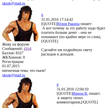
ukssk@mail.ru
#
31.01.2016 17:14:42
[QUOTE]
Юлия Ракина
пишет:
А вот почему за эту работу надо будет
платить больше денег - они не
понимают (по крайне мере со слов),
[/QUOTE]
Живу на форуме
Сообщений:
4164
Сделайте им подробную смету
Баллов:
8327
расходов и доходов.
ЖКХоинов: 0
Регистрация:
01.07.2015
пятничная тема. что пьем?
ukssk@mail.ru
#
31.01.2016 12:04:10
[QUOTE]
Ирина В.
пишет:
в защиту своих
комментариев,[/QUOTE]