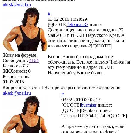
ukssk@mail.ru
#
03.02.2016 10:28:29
[QUOTE]
felixman33
пишет:
Достал лицензию почитал выдана 22
мая 2015 г. ИГЖН Пермского Края. А
они когда лицензию давали, не знали
что ли что нарушаю?[/QUOTE]
Живу на форуме
Вы не могли бросить дома и не
Сообщений:
4164
обслуживать. Есть же письмо Чибиса на
Баллов:
8327
эту тему именно в адрес ИГЖН.
ЖКХоинов: 0
Нарушений у Вас не было.
Регистрация:
01.07.2015
Вопрос про расчет ГВС при открытой системе отопления
ukssk@mail.ru
#
03.02.2016 00:02:17
[QUOTE]
burmistr
пишет:
[QUOTE]
Rembo
пишет:
Так это ПП 354 П. 54.[/QUOTE]
А при чем тут этот пункт, если
открытая система по факту?