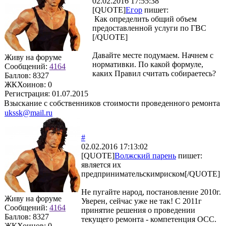
02.02.2016 17:55:38
[QUOTE]
Егор
пишет:
Как определить общий объем
предоставленной услуги по ГВС
[/QUOTE]
Давайте месте подумаем. Начнем с
Живу на форуме
нормативки. По какой формуле,
Сообщений:
4164
каких Правил считать собираетесь?
Баллов:
8327
ЖКХоинов: 0
Регистрация:
01.07.2015
Взыскание с собственников стоимости проведенного ремонта
ukssk@mail.ru
#
02.02.2016 17:13:02
[QUOTE]
Волжский парень
пишет:
является их
предпринимательскимриском[/QUOTE]
Не пугайте народ, постановление 2010г.
Живу на форуме
Уверен, сейчас уже не так! С 2011г
Сообщений:
4164
принятие решения о проведении
Баллов:
8327
текущего ремонта - компетенция ОСС.
ЖКХоинов: 0