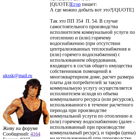
[QUOTE]
Егор
пишет:
А где можно добыть вот это?[/QUOTE]
Так это ПП 354 П. 54. В случае
самостоятельного производства
исполнителем коммунальной услуги по
отоплению и (или) горячему
водоснабжению (при отсутствии
централизованных теплоснабжения и
(или) горячего водоснабжения) с
использованием оборудования,
входящего в состав общего имущества
собственников помещений в
ukssk@mail.ru
многоквартирном доме, расчет размера
платы для потребителей за такую
коммунальную услугу осуществляется
исполнителем исходя из объема
коммунального ресурса (или ресурсов),
использованного в течение расчетного
периода при производстве
коммунальной услуги по отоплению и
(или) горячему водоснабжению (далее -
использованный при производстве
Живу на форуме
коммунальный ресурс), и тарифа (цены)
Сообщений:
4164
на использованный при производстве