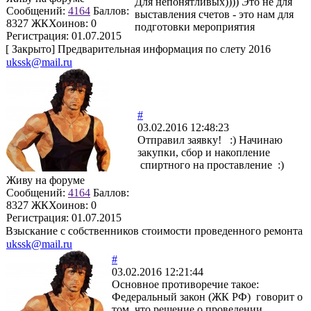
Для непонятливых)))) Это не для
Сообщений:
4164
Баллов:
выставления счетов - это нам для
8327
ЖКХоинов: 0
подготовки мероприятия
Регистрация:
01.07.2015
[
Закрыто
]
Предварительная информация по слету 2016
ukssk@mail.ru
#
03.02.2016 12:48:23
Отправил заявку! :) Начинаю
закупки, сбор и накопление
спиртного на проставление :)
Живу на форуме
Сообщений:
4164
Баллов:
8327
ЖКХоинов: 0
Регистрация:
01.07.2015
Взыскание с собственников стоимости проведенного ремонта
ukssk@mail.ru
#
03.02.2016 12:21:44
Основное противоречие такое:
Федеральный закон (ЖК РФ) говорит о
том, что решение о проведении