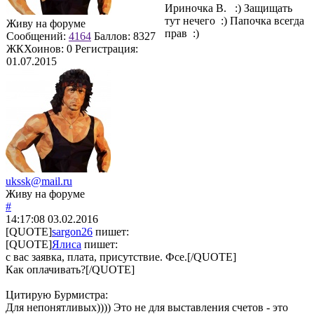
Ириночка В. :) Защищать
тут нечего :) Папочка всегда
Живу на форуме
прав :)
Сообщений:
4164
Баллов:
8327
ЖКХоинов: 0
Регистрация:
01.07.2015
ukssk@mail.ru
Живу на форуме
#
14:17:08
03.02.2016
[QUOTE]
sargon26
пишет:
[QUOTE]
Ялиса
пишет:
с вас заявка, плата, присутствие. Фсе.[/QUOTE]
Как оплачивать?[/QUOTE]
Цитирую Бурмистра:
Для непонятливых)))) Это не для выставления счетов - это