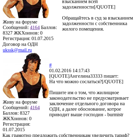
взысканием всей
задолженности[/QUOTE]
Обращайтесь в суд за взысканием
Живу на форуме
задолженности с собственника
Сообщений:
4164
Баллов:
жилого помещения.
8327
ЖКХоинов: 0
Регистрация:
01.07.2015
Договор на ОДН
ukssk@mail.ru
#
01.02.2016 14:17:43
[QUOTE]
Ангелина33333
пишет:
На что можно сослаться?[/QUOTE]
Пишите им о том, что жилищное
законодательство не предусматривает
Живу на форуме
заключение отдельного договора на
Сообщений:
4164
ОДН, а далее обоснование, котрое
Баллов:
8327
приводит выше господин - burmistr
ЖКХоинов: 0
Регистрация:
01.07.2015
Как грамотно предложить собственникам увеличить тариф?