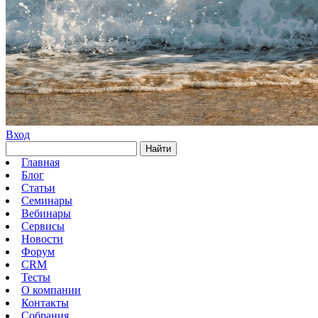
Вход
Найти
Главная
Блог
Статьи
Семинары
Вебинары
Сервисы
Новости
Форум
CRM
Тесты
О компании
Контакты
Собрания