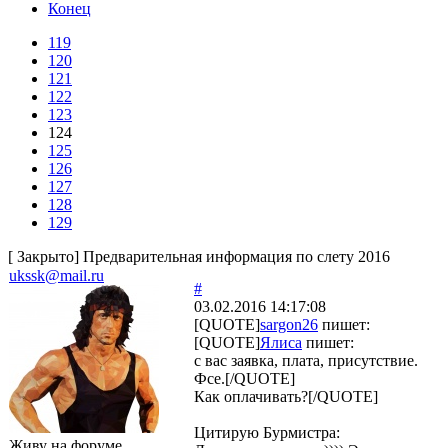
Конец
119
120
121
122
123
124
125
126
127
128
129
[
Закрыто
]
Предварительная информация по слету 2016
ukssk@mail.ru
#
03.02.2016 14:17:08
[QUOTE]
sargon26
пишет:
[QUOTE]
Ялиса
пишет:
с вас заявка, плата, присутствие.
Фсе.[/QUOTE]
Как оплачивать?[/QUOTE]
Цитирую Бурмистра:
Живу на форуме