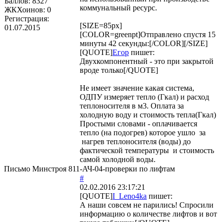
Баллов:
8327
коммунальный ресурс.
ЖКХоинов: 0
Регистрация:
[SIZE=85px]
01.07.2015
[COLOR=greenpt]Отправлено спустя 15
минуты 42 секунды:[/COLOR][/SIZE]
[QUOTE]
Егор
пишет:
Двухкомпонентный - это при закрытой
вроде только[/QUOTE]
Не имеет значение какая система,
ОДПУ измеряет тепло (Гкал) и расход
теплоносителя в м3. Оплата за
холодную воду и стоимость тепла(Гкал)
Простыми словами - оплачивается
тепло (на подогрев) которое ушло за
нагрев теплоносителя (воды) до
фактической температуры и стоимость
самой холодной воды.
Письмо Минстроя 811-АЧ-04-проверки по лифтам
#
02.02.2016 23:17:21
[QUOTE]
I_Leno4ka
пишет:
А наши совсем не парились! Спросили
информацию о количестве лифтов и вот