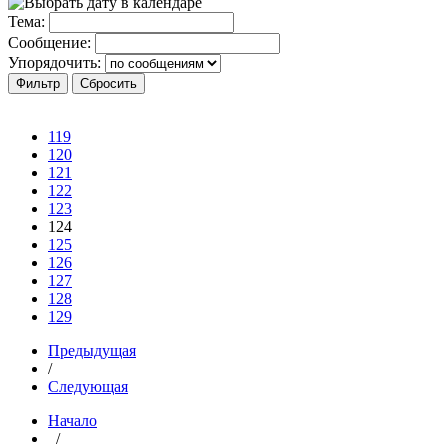
Тема:
Сообщение:
Упорядочить:
119
120
121
122
123
124
125
126
127
128
129
Предыдущая
/
Следующая
Начало
/