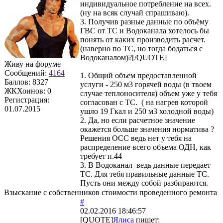
индивидуальное потребление на всех.
(ну на всяк случай спрашиваю).
3. Получив разные данные по объёму
ГВС от ТС и Водоканала хотелось бы
понять от каких производить расчет.
(наверно по ТС, но тогда бодаться с
Водоканалом)?[/QUOTE]
Живу на форуме
Сообщений:
4164
1. Общий объем предоставленной
Баллов:
8327
услуги - 250 м3 горячей воды (в твоем
ЖКХоинов: 0
случае теплоносителя) объем уже у тебя
Регистрация:
согласован с ТС. ( на нагрев которой
01.07.2015
ушло 19 Гкал и 250 м3 холодной воды)
2. Да, но если расчетное значение
окажется больше значения норматива ?
Решения ОСС ведь нет у тебя на
распределение всего объема ОДН, как
требует п.44
3. В Водоканал ведь данные передает
ТС. Для тебя правильные данные ТС.
Пусть они между собой разбираются.
Взыскание с собственников стоимости проведенного ремонта
#
02.02.2016 18:46:57
[QUOTE]
Ялиса
пишет: