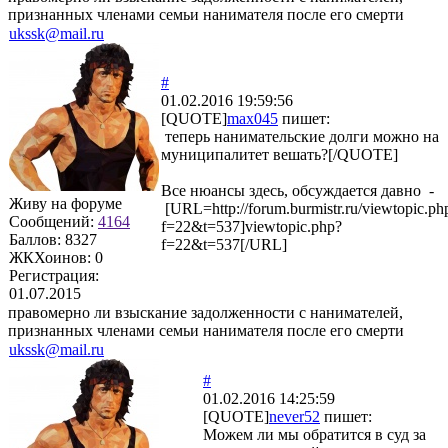
признанных членами семьи нанимателя после его смерти
ukssk@mail.ru
#
01.02.2016 19:59:56
[QUOTE]
max045
пишет:
теперь нанимательские долги можно на
муниципалитет вешать?[/QUOTE]
Все нюансы здесь, обсуждается давно -
Живу на форуме
[URL=http://forum.burmistr.ru/viewtopic.ph
Сообщений:
4164
f=22&t=537]viewtopic.php?
Баллов:
8327
f=22&t=537[/URL]
ЖКХоинов: 0
Регистрация:
01.07.2015
правомерно ли взыскание задолженности с нанимателей,
признанных членами семьи нанимателя после его смерти
ukssk@mail.ru
#
01.02.2016 14:25:59
[QUOTE]
never52
пишет:
Можем ли мы обратится в суд за