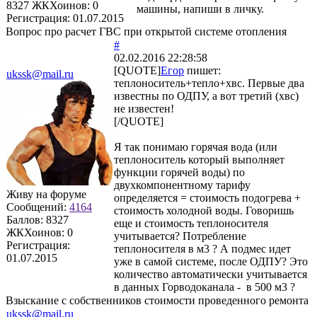
8327
ЖКХоинов: 0
машины, напиши в личку.
Регистрация:
01.07.2015
Вопрос про расчет ГВС при открытой системе отопления
#
02.02.2016 22:28:58
[QUOTE]
Егор
пишет:
ukssk@mail.ru
теплоноситель+тепло+хвс. Первые два
известны по ОДПУ, а вот третий (хвс)
не известен!
[/QUOTE]
Я так понимаю горячая вода (или
теплоноситель который выполняет
функции горячей воды) по
двухкомпонентному тарифу
Живу на форуме
определяется = стоимость подогрева +
Сообщений:
4164
стоимость холодной воды. Говоришь
Баллов:
8327
еще и стоимость теплоносителя
ЖКХоинов: 0
учитывается? Потребление
Регистрация:
теплоносителя в м3 ? А подмес идет
01.07.2015
уже в самой системе, после ОДПУ? Это
количество автоматически учитывается
в данных Горводоканала - в 500 м3 ?
Взыскание с собственников стоимости проведенного ремонта
ukssk@mail.ru