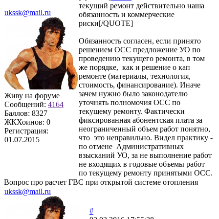
текущий ремонт действительно наша
ukssk@mail.ru
обязанность и коммерческие
риски[/QUOTE]
Обязанность согласен, если принято
решением ОСС предложение УО по
проведению текущего ремонта, в том
же порядке, как и решение о кап
ремонте (материалы, технология,
стоимость, финансирование). Иначе
зачем нужно было законодателю
Живу на форуме
уточнять полномочия ОСС по
Сообщений:
4164
текущему ремонту. Фактически
Баллов:
8327
фиксированная абонентская плата за
ЖКХоинов: 0
неограниченный объем работ понятно,
Регистрация:
что это неправильно. Видел практику -
01.07.2015
по отмене Административных
взысканий УО, за не выполнение работ
не входящих в годовые объемы работ
по текущему ремонту принятыми ОСС.
Вопрос про расчет ГВС при открытой системе отопления
ukssk@mail.ru
#