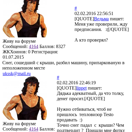
#
02.02.2016 22:56:51
[QUOTE]
Ведьма
пишет:
Меня уже проверили, жду
предписания. :([/QUOTE]
А кто проверял?
Живу на форуме
Сообщений:
4164
Баллов:
8327
ЖКХоинов: 0
Регистрация:
01.07.2015
Снег, сошедший с крыши, разбил машину, припаркованую в
неположенном месте
ukssk@mail.ru
#
02.02.2016 22:46:19
[QUOTE]
lippet
пишет:
Дядька адекватный, да что толку,
денег просит.[/QUOTE]
Нужно отбиваться, чтоб не
пришлось тепловизор Testo
продавать :)
Живу на форуме
Точно снег падал с крыши? Чем
Сообщений:
4164
Баллов:
подтвердит ? Пришли мне фотку