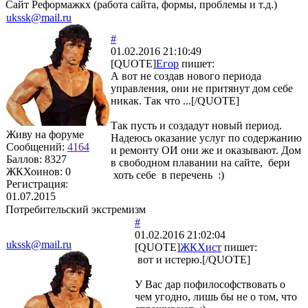
Сайт Реформажкх (работа сайта, формы, проблемы и т.д.)
ukssk@mail.ru
#
01.02.2016 21:10:49
[QUOTE]
Егор
пишет:
А вот не создав нового периода
управления, они не притянут дом себе
никак. Так что ...[/QUOTE]
Так пусть и создадут новый период.
Живу на форуме
Надеюсь оказание услуг по содержанию
Сообщений:
4164
и ремонту ОИ они же и оказывают. Дом
Баллов:
8327
в свободном плавании на сайте, бери
ЖКХоинов: 0
хоть себе в перечень :)
Регистрация:
01.07.2015
Потребительский экстремизм
#
01.02.2016 21:02:04
ukssk@mail.ru
[QUOTE]
ЖКХист
пишет:
вот и истерю.[/QUOTE]
У Вас дар пофилософствовать о
чем угодно, лишь бы не о том, что