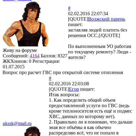
#
02.02.2016 22:07:34
[QUOTE]
Волжский парень
пишет:
заставляя людей платить без
решения ОСС.[/QUOTE]
По выполненным УО работам
Живу на форуме
по текущему ремонту? Люди -
Сообщений:
4164
Баллов:
8327
жители?
ЖКХоинов: 0
Регистрация:
01.07.2015
Вопрос про расчет ГВС при открытой системе отопления
#
02.02.2016 22:03:08
[QUOTE]
Егор
пишет:
Итак вопросы:
1. Как определить общий объем
предоставленной услуги по ГВС (ведь
кроме теплоносителя есть ещё и подмес
ХВС, данных по которому нет).
2. Правильно ли я понимаю, что дальше
ukssk@mail.ru
зная все объёмы я как обычно
распределяю всё, что не попало в