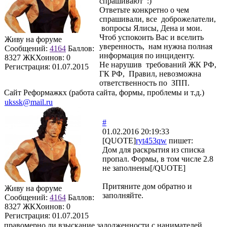
спрашивают :)
Ответьте конкретно о чем
спрашивали, все доброжелатели,
вопросы Ялисы, Дена и мои.
Чтоб успокоить Вас и вселить
Живу на форуме
уверенность, нам нужна полная
Сообщений:
4164
Баллов:
информация по инциденту.
8327
ЖКХоинов: 0
Не нарушив требований ЖК РФ,
Регистрация:
01.07.2015
ГК РФ, Правил, невозможна
ответственность по ЗПП.
Сайт Реформажкх (работа сайта, формы, проблемы и т.д.)
ukssk@mail.ru
#
01.02.2016 20:19:33
[QUOTE]
ryt453qw
пишет:
Дом для раскрытия из списка
пропал. Формы, в том числе 2.8
не заполнены[/QUOTE]
Притяните дом обратно и
Живу на форуме
заполняйте.
Сообщений:
4164
Баллов:
8327
ЖКХоинов: 0
Регистрация:
01.07.2015
правомерно ли взыскание задолженности с нанимателей,