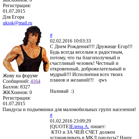
Регистрация:
01.07.2015
Для Егора
ukssk@mail.ru
#
02.02.2016 10:03:33
С Днем Рождения!!!! Дружище Егор!!!
Будь всегда веселым и радостным,
потому, что ты благополучный и
счастливый человек! Честный и
откровенный, доброжелательный и
мудрый!!! Исполнения всех твоих
Живу на форуме
планов и желаний!!! qws
Сообщений:
4164
Баллов:
8327
Наливай :)
ЖКХоинов: 0
Регистрация:
01.07.2015
Пандусы и подъемники для маломобильных групп населения!
#
01.02.2016 23:09:29
[QUOTE]
Елена А.
пишет:
КТО и ЗА ЧЕЙ СЧЕТ должен
устанавливать в МКД пандусы? Нашу