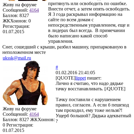
притянуть или освободить по ошибке.
Живу на форуме
Внести отчет, а затем опять освободить.
Сообщений:
4164
Я 3 года раскрывал информацию на
Баллов:
8327
сайте по всем домам с
ЖКХоинов: 0
непосредственным управлением, еще и
Регистрация:
в лидерах был всегда. В примечании
01.07.2015
было написано какой способ
управления.
Снег, сошедший с крыши, разбил машину, припаркованую в
неположенном месте
ukssk@mail.ru
#
01.02.2016 21:41:05
[QUOTE]
lippet
пишет:
Лично я считаю, что надо дядьке
тачку восстанавливать. [/QUOTE]
Тачку поставили с нарушением
правил, согласен. А если б пешеход
Живу на форуме
там проходил, ему тоже нельзя?!
Сообщений:
4164
Ущерб большой? Дядька адекватный
Баллов:
8327
ЖКХоинов:
?
0
Регистрация:
01.07.2015