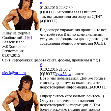
#
01.02.2016 22:37:39
[QUOTE]
Ангелина33333
пишет:
Так вы заключили договор на ОДН?
[/QUOTE]
В договоре управления пропишите все,
Живу на форуме
что требуется Вам по коммунальным
Сообщений:
4164
услугам необходимым для надлежащего
Баллов:
8327
содержания общего имущества (ОДН).
ЖКХоинов: 0
Регистрация:
01.07.2015
Сайт Реформажкх (работа сайта, формы, проблемы и т.д.)
#
01.02.2016 21:58:24
ukssk@mail.ru
[QUOTE]
ryt453qw
пишет:
Вот и мы побаиваемся. Дом же тогда в
списке управляемых окажется, а это
недостоверная информация...[/QUOTE]
Определитесь чего больше боитесь :)
Отсутствия отчета или наличия
недостоверной информации :) Тем
более насколько помню дом можно