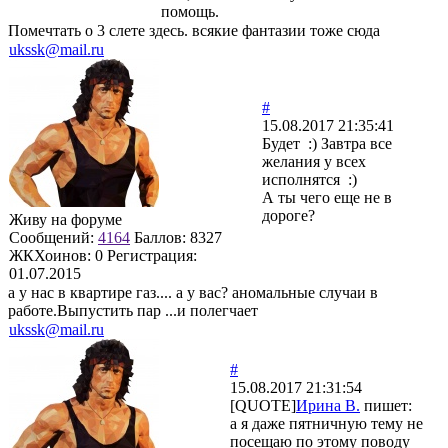
помощь.
Помечтать о 3 слете здесь. всякие фантазии тоже сюда
ukssk@mail.ru
#
15.08.2017 21:35:41
Будет :) Завтра все
желания у всех
исполнятся :)
А ты чего еще не в
дороге?
Живу на форуме
Сообщений:
4164
Баллов:
8327
ЖКХоинов: 0
Регистрация:
01.07.2015
а у нас в квартире газ.... а у вас? аномальные случаи в
работе.Выпустить пар ...и полегчает
ukssk@mail.ru
#
15.08.2017 21:31:54
[QUOTE]
Ирина В.
пишет:
а я даже пятничную тему не
посещаю по этому поводу