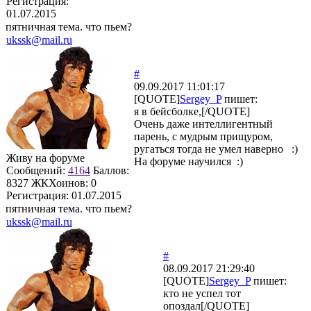
Регистрация:
01.07.2015
пятничная тема. что пьем?
ukssk@mail.ru
#
09.09.2017 11:01:17
[QUOTE]
Sergey_P
пишет:
я в бейсболке,[/QUOTE]
Очень даже интеллигентный
парень, с мудрым прищуром,
ругаться тогда не умел наверно :)
Живу на форуме
На форуме научился :)
Сообщений:
4164
Баллов:
8327
ЖКХоинов: 0
Регистрация:
01.07.2015
пятничная тема. что пьем?
ukssk@mail.ru
#
08.09.2017 21:29:40
[QUOTE]
Sergey_P
пишет:
кто не успел тот
опоздал[/QUOTE]