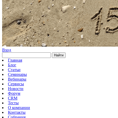
Вход
Найти
Главная
Блог
Статьи
Семинары
Вебинары
Сервисы
Новости
Форум
CRM
Тесты
О компании
Контакты
Собрания