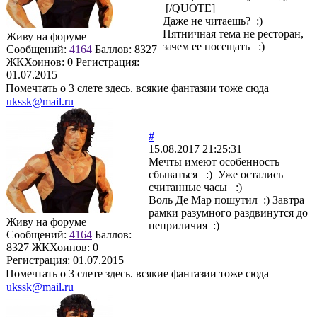
[/QUOTE]
Даже не читаешь? :)
Пятничная тема не ресторан,
Живу на форуме
зачем ее посещать :)
Сообщений:
4164
Баллов:
8327
ЖКХоинов: 0
Регистрация:
01.07.2015
Помечтать о 3 слете здесь. всякие фантазии тоже сюда
ukssk@mail.ru
#
15.08.2017 21:25:31
Мечты имеют особенность
сбываться :) Уже остались
считанные часы :)
Воль Де Мар пошутил :) Завтра
рамки разумного раздвинутся до
Живу на форуме
неприличия :)
Сообщений:
4164
Баллов:
8327
ЖКХоинов: 0
Регистрация:
01.07.2015
Помечтать о 3 слете здесь. всякие фантазии тоже сюда
ukssk@mail.ru