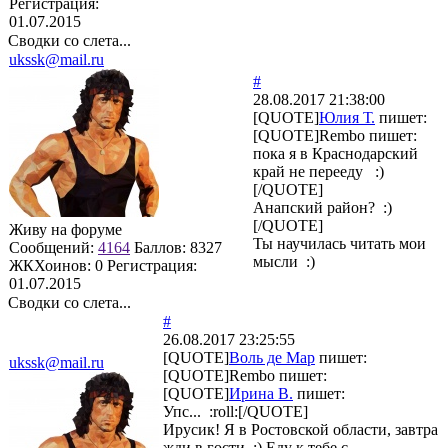
Регистрация:
01.07.2015
Сводки со слета...
ukssk@mail.ru
#
28.08.2017 21:38:00
[QUOTE]
Юлия Т.
пишет:
[QUOTE]
Rembo
пишет:
пока я в Краснодарский
край не перееду :)
[/QUOTE]
Анапский район? :)
[/QUOTE]
Живу на форуме
Ты научилась читать мои
Сообщений:
4164
Баллов:
8327
мысли :)
ЖКХоинов: 0
Регистрация:
01.07.2015
Сводки со слета...
#
26.08.2017 23:25:55
[QUOTE]
Воль де Мар
пишет:
ukssk@mail.ru
[QUOTE]
Rembo
пишет:
[QUOTE]
Ирина В.
пишет:
Упс... :roll:[/QUOTE]
Ирусик! Я в Ростовской области, завтра
жди в гости :) Еду к тебе с