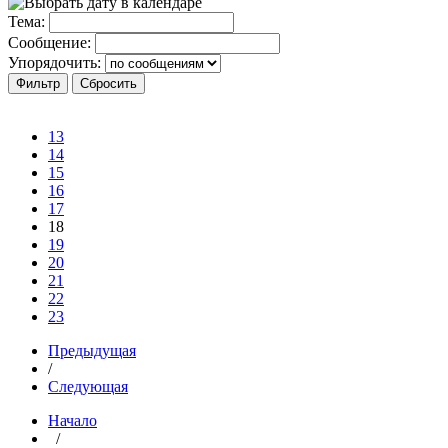
Тема:
Сообщение:
Упорядочить:
13
14
15
16
17
18
19
20
21
22
23
Предыдущая
/
Следующая
Начало
/