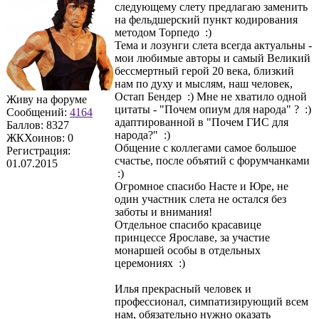
следующему слету предлагаю заменить
на фельдшерский пункт кодирования
методом Торпедо :)
Тема и лозунги слета всегда актуальны -
мои любимые авторы и самый Великий
бессмертный герой 20 века, близкий
нам по духу и мыслям, наш человек,
Остап Бендер :) Мне не хватило одной
Живу на форуме
цитаты - "Почем опиум для народа" ? :)
Сообщений:
4164
адаптированной в "Почем ГИС для
Баллов:
8327
народа?" :)
ЖКХоинов: 0
Общение с коллегами самое большое
Регистрация:
счастье, после объятий с форумчанками
01.07.2015
:)
Огромное спасибо Насте и Юре, не
один участник слета не остался без
заботы и внимания!
Отдельное спасибо красавице
принцессе Ярославе, за участие
монаршей особы в отдельных
церемониях :)
Илья прекрасный человек и
профессионал, симпатизирующий всем
нам, обязательно нужно оказать