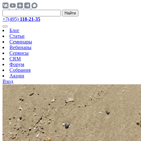
Найти
+7(495)
118-21-35
Блог
Статьи
Семинары
Вебинары
Сервисы
CRM
Форум
Собрания
Акции
Вход