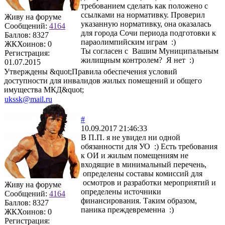
требованием сделать как положено с
ссылками на нормативку. Проверил
Живу на форуме
указанную нормативку, она оказалась
Сообщений:
4164
для города Сочи периода подготовки к
Баллов:
8327
параолимпийским играм :)
ЖКХоинов: 0
Ты согласен с Вашим Муниципальным
Регистрация:
жилищным контролем? Я нет :)
01.07.2015
Утверждены &quot;Правила обеспечения условий
доступности для инвалидов жилых помещений и общего
имущества МКД&quot;
ukssk@mail.ru
#
10.09.2017 21:46:33
В П.П. я не увидел ни одной
обязанности для УО :) Есть требования
к ОИ и жилым помещениям не
входящие в минимальный перечень,
определены составы комиссий для
осмотров и разработки мероприятий и
Живу на форуме
определены источники
Сообщений:
4164
финансирования. Таким образом,
Баллов:
8327
паника преждевременна :)
ЖКХоинов: 0
Регистрация: