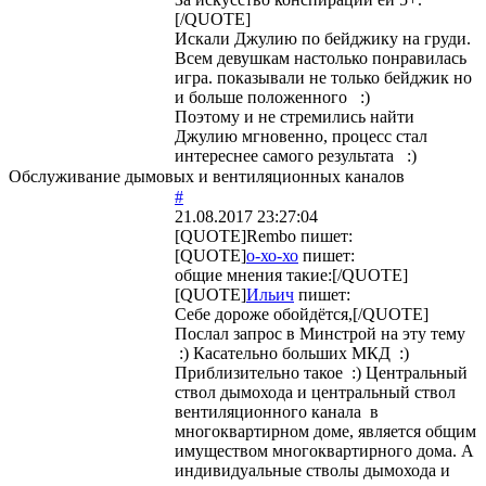
[/QUOTE]
Искали Джулию по бейджику на груди.
Всем девушкам настолько понравилась
игра. показывали не только бейджик но
и больше положенного :)
Поэтому и не стремились найти
Джулию мгновенно, процесс стал
интереснее самого результата :)
Обслуживание дымовых и вентиляционных каналов
#
21.08.2017 23:27:04
[QUOTE]
Rembo
пишет:
[QUOTE]
о-хо-хо
пишет:
общие мнения такие:[/QUOTE]
[QUOTE]
Ильич
пишет:
Себе дороже обойдётся,[/QUOTE]
Послал запрос в Минстрой на эту тему
:) Касательно больших МКД :)
Приблизительно такое :) Центральный
ствол дымохода и центральный ствол
вентиляционного канала в
многоквартирном доме, является общим
имуществом многоквартирного дома. А
индивидуальные стволы дымохода и