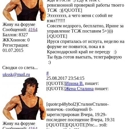
ревизионной проверкой работы твоего
ТСЖ :)[/QUOTE]
Эээээээээ, а чего меня с собой не
взял??!!!!
Живу на форуме
Совсем недорого, бесплатно, Ирине за
Сообщений:
4164
управление ТСЖ поставим 5+))))
Баллов:
8327
[/QUOTE]
ЖКХоинов: 0
Ируся спряталась от испуга, неделю на
Регистрация:
форуме не появится, пока я в
01.07.2015
Краснодарский край не перееду :)
Ты будь готов выехать, телеграфирую
:)
Сводки со слета...
#
ukssk@mail.ru
25.08.2017 23:54:15
[QUOTE]
Ирина В.
пишет:
[QUOTE]
Жена Сталина
пишет:
[quote:p48ybol2]СталинСталин-
новичок- сообщений 0-
зарегистрирован Вчера, 19:29-
последнее посещение Вчера, 19:31
Живу на форуме
[/QUOTE][/QUOTE]Упс... :roll:
Сообщений:
4164