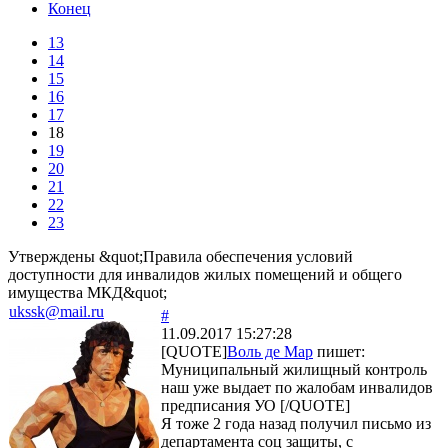
Конец
13
14
15
16
17
18
19
20
21
22
23
Утверждены &quot;Правила обеспечения условий
доступности для инвалидов жилых помещений и общего
имущества МКД&quot;
ukssk@mail.ru
#
11.09.2017 15:27:28
[QUOTE]
Воль де Мар
пишет:
Муниципальный жилищный контроль
наш уже выдает по жалобам инвалидов
предписания УО [/QUOTE]
Я тоже 2 года назад получил письмо из
департамента соц защиты, с