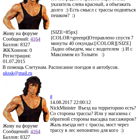
указатель слева красный, а объезжать
долго :) Есть смысл с трассы подняться
пешком? :)
[SIZE=85px]
Живу на форуме
[COLOR=greenpt]Отправлено спустя 7
Сообщений:
4164
минуты 40 секунды:[/COLOR][/SIZE]
Баллов:
8327
Ладно объедем, мы с водителем :) И с
ЖКХоинов: 0
Максимом из Тольяти :)
Регистрация:
01.07.2015
В помощь Слетунам. Расписание поездов и автобусов.
ukssk@mail.ru
#
14.08.2017 22:00:12
NickMinister Въезд на территорию есть?
Со стороны трассы? Или у магазина с
обратной стороны высадка пассажиров?
Жаль въезда нет с трассы, мост через
Живу на форуме
трассу в лес непонятно для кого :)
Сообщений:
4164
Баллов:
8327