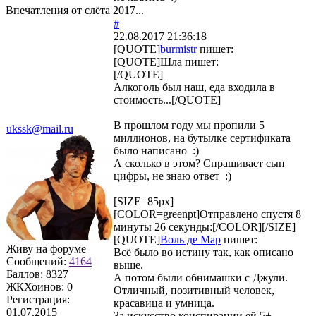
Впечатления от слёта 2017...
#
22.08.2017 21:36:18
[QUOTE]
burmistr
пишет:
[QUOTE]
Шла
пишет:
[/QUOTE]
Алкоголь был наш, еда входила в
стоимость...[/QUOTE]
В прошлом году мы пропили 5
ukssk@mail.ru
миллионов, на бутылке сертификата
было написано :)
А сколько в этом? Спрашивает сын
цифры, не знаю ответ :)
[SIZE=85px]
[COLOR=greenpt]Отправлено спустя 8
минуты 26 секунды:[/COLOR][/SIZE]
[QUOTE]
Воль де Мар
пишет:
Живу на форуме
Всё было во истину так, как описано
Сообщений:
4164
выше.
Баллов:
8327
А потом были обнимашки с Джули.
ЖКХоинов: 0
Отличный, позитивный человек,
Регистрация:
красавица и умница.
01.07.2015
За искусство конспирации ей 5+.