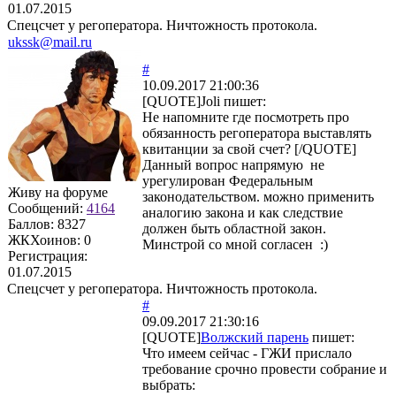
01.07.2015
Спецсчет у регоператора. Ничтожность протокола.
ukssk@mail.ru
#
10.09.2017 21:00:36
[QUOTE]
Joli
пишет:
Не напомните где посмотреть про
обязанность регоператора выставлять
квитанции за свой счет? [/QUOTE]
Данный вопрос напрямую не
урегулирован Федеральным
Живу на форуме
законодательством. можно применить
Сообщений:
4164
аналогию закона и как следствие
Баллов:
8327
должен быть областной закон.
ЖКХоинов: 0
Минстрой со мной согласен :)
Регистрация:
01.07.2015
Спецсчет у регоператора. Ничтожность протокола.
#
09.09.2017 21:30:16
[QUOTE]
Волжский парень
пишет:
Что имеем сейчас - ГЖИ прислало
требование срочно провести собрание и
выбрать: