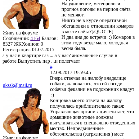
На удивление, метеорологи
прогноз погоды на период слёта
не меняют.
Никто не в курсе оперативной
обстановки в отношении комаров
в месте слёта?[/QUOTE]
Живу на форуме
И два дня до встречи :) Комаров в
Сообщений:
4164
Баллов:
этом году везде мало, холодная
8327
ЖКХоинов: 0
весна была.
Регистрация:
01.07.2015
а у нас в квартире газ.... а у вас? аномальные случаи в
работе.Выпустить пар ...и полегчает
#
12.08.2017 19:59:45
Вчера отвечал на жалобу владелице
собаки, жаловалась, что ей соседи
ukssk@mail.ru
собачьи фекалии на подоконник кладут
:)
Концовка моего ответа на жалобу
получилась приблизительно такая:
Управляющая организация считает, что
домашние животные должны
выгуливаться в специально отведенных
местах. Непредвиденные
обстоятельства (загрязнения ) мест
Живу на форуме