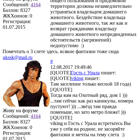
общего пользования и придомовой
Сообщений:
4164
территории должны незамедлительно
Баллов:
8327
устраняться владельцем домашнего
ЖКХоинов: 0
животного. Бездействие владельца
Регистрация:
домашнего животного, так же как и
01.07.2015
возврат гражданами владельцу
домашнего животного непредвиденных
обстоятельств (загрязнений)
недопустимо :)
Помечтать о 3 слете здесь. всякие фантазии тоже сюда
ukssk@mail.ru
#
12.08.2017 19:49:46
[QUOTE]
Гость с Урала
пишет:
[QUOTE]
viking
пишет:
Там заселение только весной 18 года)
[/QUOTE]
Тогда вам на Охотный ряд, дом 1 )))
...там сейчас как раз каникулы, номера
пустуют! ))) ...звёзд там правда
Живу на форуме
поменьше, но зато метро ближе! )))
Сообщений:
4164
[/QUOTE]
Баллов:
8327
viking и Гость с Урала встретьтесь Вы
ЖКХоинов: 0
уже у себя на родине, не засоряйте
Регистрация:
фантазии и мечты на тему слета :)
01.07.2015