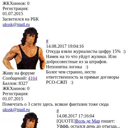
ЖКХоинов: 0
Регистрация:
01.07.2015
Засветился на РБК
ukssk@mail.ru
#
14.08.2017 19:04:16
Откуда взяли журналисты цифру 15% :)
Намек на то что уйдут жулики. Или
добросовестные из за штрафов.
Непонятна логика :)
Более чем странно, нести
Живу на форуме
ответственность за прямые договоры
Сообщений:
4164
РСО-СЖП :)
Баллов:
8327
ЖКХоинов: 0
Регистрация:
01.07.2015
Помечтать о 3 слете здесь. всякие фантазии тоже сюда
ukssk@mail.ru
#
14.08.2017 17:16:04
[QUOTE]
Воль де Мар
пишет:
Уффф, остался день до отъезда...