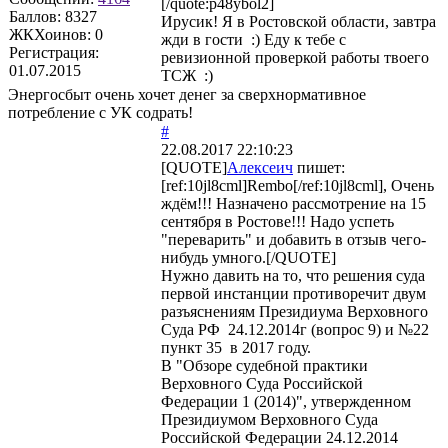
[/quote:p48ybol2]
Баллов:
8327
Ирусик! Я в Ростовской области, завтра
ЖКХоинов: 0
жди в гости :) Еду к тебе с
Регистрация:
ревизионной проверкой работы твоего
01.07.2015
ТСЖ :)
Энергосбыт очень хочет денег за сверхнормативное
потребление с УК содрать!
#
22.08.2017 22:10:23
[QUOTE]
Алексеич
пишет:
[ref:10jl8cml]Rembo[/ref:10jl8cml], Очень
ждём!!! Назначено рассмотрение на 15
сентября в Ростове!!! Надо успеть
"переварить" и добавить в отзыв чего-
нибудь умного.[/QUOTE]
Нужно давить на то, что решения суда
первой инстанции противоречит двум
разъяснениям Президиума Верховного
Суда РФ 24.12.2014г (вопрос 9) и №22
пункт 35 в 2017 году.
В "Обзоре судебной практики
Верховного Суда Российской
Федерации 1 (2014)", утвержденном
Президиумом Верховного Суда
Российской Федерации 24.12.2014