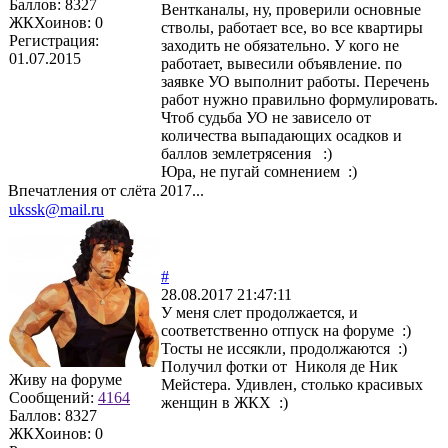
Баллов:
8327
Вентканалы, ну, проверили основные
ЖКХоинов: 0
стволы, работает все, во все квартиры
Регистрация:
заходить не обязательно. У кого не
01.07.2015
работает, вывесили объявление. по
заявке УО выполнит работы. Перечень
работ нужно правильно формулировать.
Чтоб судьба УО не зависело от
количества выпадающих осадков и
баллов землетрясения :)
Юра, не пугай сомнением :)
Впечатления от слёта 2017...
ukssk@mail.ru
#
28.08.2017 21:47:11
У меня слет продолжается, и
соответственно отпуск на форуме :)
Тосты не иссякли, продолжаются :)
Получил фотки от Николя де Ник
Живу на форуме
Мейстера. Удивлен, столько красивых
Сообщений:
4164
женщин в ЖКХ :)
Баллов:
8327
ЖКХоинов: 0