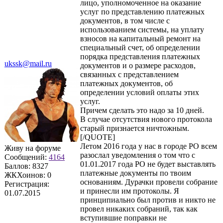
лицо, уполномоченное на оказание
услуг по представлению платежных
документов, в том числе с
использованием системы, на уплату
взносов на капитальный ремонт на
специальный счет, об определении
порядка представления платежных
ukssk@mail.ru
документов и о размере расходов,
связанных с представлением
платежных документов, об
определении условий оплаты этих
услуг.
Причем сделать это надо за 10 дней.
В случае отсутствия нового протокола
старый признается ничтожным.
[/QUOTE]
Летом 2016 года у нас в городе РО всем
Живу на форуме
разослал уведомления о том что с
Сообщений:
4164
01.01.2017 года РО не будет выставлять
Баллов:
8327
платежные документы по твоим
ЖКХоинов: 0
основаниям. Дурачки провели собрание
Регистрация:
и принесли им протоколы. Я
01.07.2015
принципиально был против и никто не
провел никаких собраний, так как
вступившие поправки не