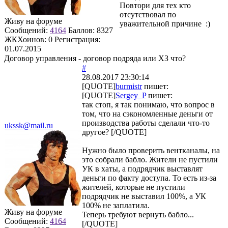
Повтори для тех кто
отсутствовал по
Живу на форуме
уважительной причине :)
Сообщений:
4164
Баллов:
8327
ЖКХоинов: 0
Регистрация:
01.07.2015
Договор управления - договор подряда или ХЗ что?
#
28.08.2017 23:30:14
[QUOTE]
burmistr
пишет:
[QUOTE]
Sergey_P
пишет:
так стоп, я так понимаю, что вопрос в
том, что на сэкономленные деньги от
производства работы сделали что-то
ukssk@mail.ru
другое? [/QUOTE]
Нужно было проверить вентканалы, на
это собрали бабло. Жители не пустили
УК в хаты, а подрядчик выставлят
деньги по факту доступа. То есть из-за
жителей, которые не пустили
подрядчик не выставил 100%, а УК
100% не заплатила.
Живу на форуме
Теперь требуют вернуть бабло...
Сообщений:
4164
[/QUOTE]