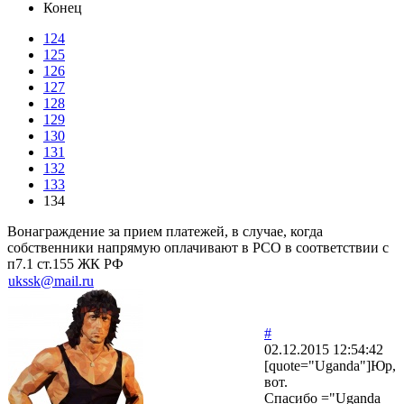
Конец
124
125
126
127
128
129
130
131
132
133
134
Вонаграждение за прием платежей, в случае, когда
собственники напрямую оплачивают в РСО в соответствии с
п7.1 ст.155 ЖК РФ
ukssk@mail.ru
#
02.12.2015 12:54:42
[quote="Uganda"]Юр,
вот.
Спасибо ="Uganda