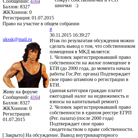
Сообщений:
4164
шнички :)
Баллов:
8327
ЖКХоинов: 0
Регистрация:
01.07.2015
Право на участие в общем собрании
#
30.11.2015 16:39:27
ukssk@mail.ru
Итак по результатам обсуждения можно
сделать вывод о том, что собственником
помещения в МКД является:
1. Человек зарегистрировавший право
собственности на жилое помещение в
БТИ (до 2000 года, до момента начала
работы Гос.Рег. органа) Подтверждает
свое право штампом о регистрации в
БТИ.
(данная категория граждан платит
Живу на форуме
ежегодный налог на недвижимость и
Сообщений:
4164
взносы на капитальный ремонт)
Баллов:
8327
2. Человек зарегистрировавший право
ЖКХоинов: 0
собственности в едином реестре ЕГРП
Регистрация:
(Рег. палата) (после 2000 года)
01.07.2015
Подтверждает свое право
свидетельством о праве собственности.
[
Закрыто
]
На обсуждение. Вывод внутриквартирного