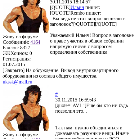
30.11.2015 18:14:57
[QUOTE]
Ильич
пишет:
[QUOTE]
Rembo
пишет:
Вы ведь не этот вопрос вынесли в
заголовок?[/QUOTE][/QUOTE]
Уважаемый Ильич! Вопрос в заголовке
Живу на форуме
о праве участия в общем собрании
Сообщений:
4164
напрямую связан с вопросом
Баллов:
8327
определения собственника.
ЖКХоинов: 0
Регистрация:
01.07.2015
[
Закрыто
]
На обсуждение. Вывод внутриквартирного
оборудования из состава общего имущества.
ukssk@mail.ru
#
30.11.2015 16:59:43
[quote="AVL"]Ещё бы кто ни будь
позволил это...
Так нам нужно объединяться и
доказывать разумные вещи. Иначе
Живу на форуме
сожрут собственнички и РСО