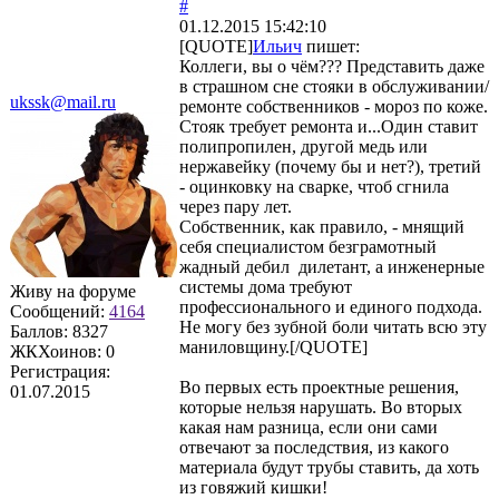
#
01.12.2015 15:42:10
[QUOTE]
Ильич
пишет:
Коллеги, вы о чём??? Представить даже
в страшном сне стояки в обслуживании/
ukssk@mail.ru
ремонте собственников - мороз по коже.
Стояк требует ремонта и...Один ставит
полипропилен, другой медь или
нержавейку (почему бы и нет?), третий
- оцинковку на сварке, чтоб сгнила
через пару лет.
Собственник, как правило, - мнящий
себя специалистом безграмотный
жадный дебил дилетант, а инженерные
системы дома требуют
Живу на форуме
профессионального и единого подхода.
Сообщений:
4164
Не могу без зубной боли читать всю эту
Баллов:
8327
маниловщину.[/QUOTE]
ЖКХоинов: 0
Регистрация:
Во первых есть проектные решения,
01.07.2015
которые нельзя нарушать. Во вторых
какая нам разница, если они сами
отвечают за последствия, из какого
материала будут трубы ставить, да хоть
из говяжий кишки!