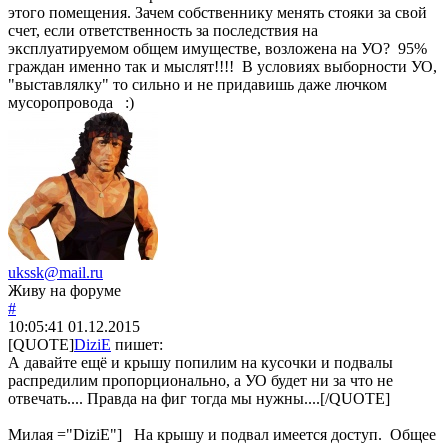
этого помещения. Зачем собственнику менять стояки за свой
счет, если ответственность за последствия на
эксплуатируемом общем имуществе, возложена на УО? 95%
граждан именно так и мыслят!!!! В условиях выборности УО,
"выставлялку" то сильно и не придавишь даже лючком
мусоропровода :)
ukssk@mail.ru
Живу на форуме
#
10:05:41
01.12.2015
[QUOTE]
DiziE
пишет:
А давайте ещё и крышу попилим на кусочки и подвалы
распредилим пропорционально, а УО будет ни за что не
отвечать.... Правда на фиг тогда мы нужны....[/QUOTE]
Милая ="DiziE"] На крышу и подвал имеется доступ. Общее