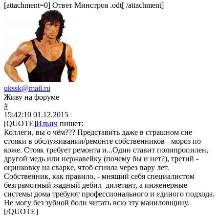
[attachment=0] Ответ Минстроя .odt[ /attachment]
ukssk@mail.ru
Живу на форуме
#
15:42:10
01.12.2015
[QUOTE]
Ильич
пишет:
Коллеги, вы о чём??? Представить даже в страшном сне
стояки в обслуживании/ремонте собственников - мороз по
коже. Стояк требует ремонта и...Один ставит полипропилен,
другой медь или нержавейку (почему бы и нет?), третий -
оцинковку на сварке, чтоб сгнила через пару лет.
Собственник, как правило, - мнящий себя специалистом
безграмотный жадный дебил дилетант, а инженерные
системы дома требуют профессионального и единого подхода.
Не могу без зубной боли читать всю эту маниловщину.
[/QUOTE]