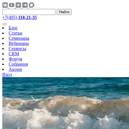
Найти
+7(495)
118-21-35
Блог
Статьи
Семинары
Вебинары
Сервисы
CRM
Форум
Собрания
Акции
Вход