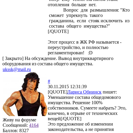
отопления больше нет.
Вопрос для размышления: "Кто
сможет упрекнуть такого
гражданина, если стояк исключить из
состава общего имущества?"
[/QUOTE]
Этот процесс в ЖК РФ называется -
переустройство, и полностью
регламентирован! :D
[
Закрыто
]
На обсуждение. Вывод внутриквартирного
оборудования из состава общего имущества.
ukssk@mail.ru
#
30.11.2015 12:31:39
[QUOTE]
Лариса Обнинск
пишет:
Уменьшение состава общедомового
имущества. Решение 100%
собственников. Сумеете набрать? Это,
конечно, в отрыве от технических
вещей[/QUOTE]
Живу на форуме
Это предложение об изменении
Сообщений:
4164
законодательства, а не принятия
Баллов:
8327