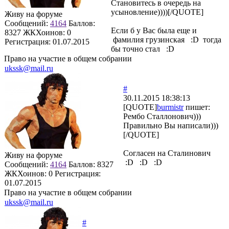
Становитесь в очередь на
усыновление))))[/QUOTE]
Живу на форуме
Сообщений:
4164
Баллов:
Если б у Вас была еще и
8327
ЖКХоинов: 0
фамилия грузинская :D тогда
Регистрация:
01.07.2015
бы точно стал :D
Право на участие в общем собрании
ukssk@mail.ru
#
30.11.2015 18:38:13
[QUOTE]
burmistr
пишет:
Рембо Сталлонович)))
Правильно Вы написали)))
[/QUOTE]
Согласен на Сталинович
Живу на форуме
:D :D :D
Сообщений:
4164
Баллов:
8327
ЖКХоинов: 0
Регистрация:
01.07.2015
Право на участие в общем собрании
ukssk@mail.ru
#