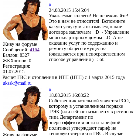
#
24.08.2015 15:45:04
Уважаемые коллеги! Не переживайте!
Это к нам не относится! Вспомните
какую услугу мы оказываем, какие
договора заключаем :D - Управление
многоквартирным домом :D А не
оказание услуг по содержанию и
Живу на форуме
ремонту общего имущества
Сообщений:
4164
(оказывается при непосредственном
Баллов:
8327
способе управления ) :lol:
ЖКХоинов: 0
Регистрация:
01.07.2015
Расчет ГВС и отопления в ИТП (ЦТП) с 1 марта 2015 года
ukssk@mail.ru
#
18.08.2015 16:03:22
Собственник котельной является РСО,
которому в установленном порядке
РЭК (или сейчас называется в регионах
типа Департамент по
энергоэффективности и тарифной
политике) утверждают тариф на
тепловую энергию и ГВС. В случае
Живу на форуме