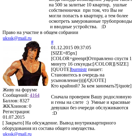
на 500 за залитые 10 квартир, ушлые
собственнички при том, что Вы не
могли попасть в квартиру, а тем более
осмотреть замурованные трубопроводы
и вводные устройства. :D
Право на участие в общем собрании
ukssk@mail.ru
#
01.12.2015 09:37:05
[SIZE=85px]
[COLOR=greenpt]Отправлено спустя 1
минуту 16 секунды:[/COLOR][/SIZE]
[QUOTE]
burmistr
пишет:
Становитесь в очередь на
усыновление))))[/QUOTE]
Кто крайний? За кем занимать?[/quote]
Живу на форуме
Сообщений:
4164
Сначала проверим Вашу родословную
Баллов:
8327
и гены на слете :) Умные и красивые
ЖКХоинов: 0
девушки без очереди обслуживаются
Регистрация:
:D
01.07.2015
[
Закрыто
]
На обсуждение. Вывод внутриквартирного
оборудования из состава общего имущества.
ukssk@mail.ru