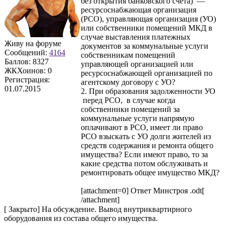
без открытия банковского счета) —
ресурсоснабжающая организация
(РСО), управляющая организация (УО)
или собственники помещений МКД в
случае выставления платежных
Живу на форуме
документов за коммунальные услуги
Сообщений:
4164
собственникам помещений
Баллов:
8327
управляющей организацией или
ЖКХоинов: 0
ресурсоснабжающей организацией по
Регистрация:
агентскому договору с УО?
01.07.2015
2. При образования задолженности УО
перед РСО, в случае когда
собственники помещений за
коммунальные услуги напрямую
оплачивают в РСО, имеет ли право
РСО взыскать с УО долги жителей из
средств содержания и ремонта общего
имущества? Если имеют право, то за
какие средства потом обслуживать и
ремонтировать общее имущество МКД?
[attachment=0] Ответ Минстроя .odt[
/attachment]
[
Закрыто
]
На обсуждение. Вывод внутриквартирного
оборудования из состава общего имущества.