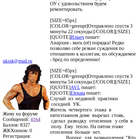
ОУ с удовольствием будем
ремонтировать.
[SIZE=85px]
[COLOR=greenpt]Отправлено спустя 3
минуты 22 секунды:[/COLOR][/SIZE]
[QUOTE]
Ильич
пишет:
Анархия - мать (её) порядка! Редко
позволяю себе резкие суждения по
отношению к коллегам, но обсуждаемое
- бред по определению!
ukssk@mail.ru
[SIZE=85px]
[COLOR=greenpt]Отправлено спустя 3
минуты 54 секунды:[/COLOR][/SIZE]
[QUOTE]
AVL
пишет:
[QUOTE]
Elenata
пишет:
Случай из недавней практики
соседней УК.
Житель четвертого этажа в
Живу на форуме
пятиэтажном доме вырезал стояк,
Сообщений:
4164
сделал разводку отопления у себя в
Баллов:
8327
полу. Ему тепло. На пятом этаже
ЖКХоинов: 0
отопления больше нет.
Регистрация:
Вопрос для размышления: "Кто