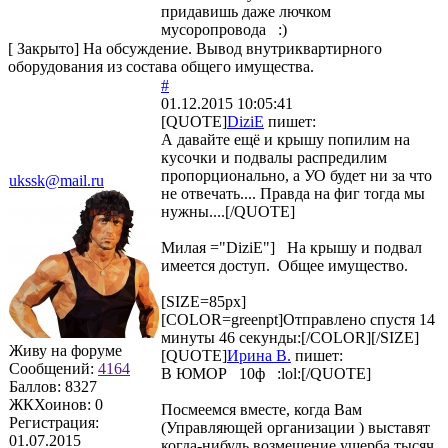
придавишь даже лючком
мусоропровода :)
[
Закрыто
]
На обсуждение. Вывод внутриквартирного
оборудования из состава общего имущества.
#
01.12.2015 10:05:41
[QUOTE]
DiziE
пишет:
А давайте ещё и крышу попилим на
кусочки и подвалы распредилим
пропорционально, а УО будет ни за что
ukssk@mail.ru
не отвечать.... Правда на фиг тогда мы
нужны....[/QUOTE]
Милая ="DiziE"] На крышу и подвал
имеется доступ. Общее имущество.
[SIZE=85px]
[COLOR=greenpt]Отправлено спустя 14
минуты 46 секунды:[/COLOR][/SIZE]
Живу на форуме
[QUOTE]
Ирина В.
пишет:
Сообщений:
4164
В ЮМОР 10ф :lol:[/QUOTE]
Баллов:
8327
ЖКХоинов: 0
Посмеемся вместе, когда Вам
Регистрация:
(Управляющей организации ) выставят
01.07.2015
когда-нибудь возмещение ущерба тысяч