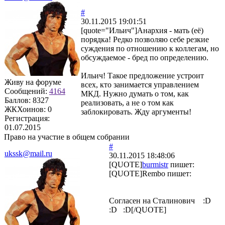
#
30.11.2015 19:01:51
[quote="Ильич"]Анархия - мать (её)
порядка! Редко позволяю себе резкие
суждения по отношению к коллегам, но
обсуждаемое - бред по определению.
Ильич! Такое предложение устроит
Живу на форуме
всех, кто занимается управлением
Сообщений:
4164
МКД. Нужно думать о том, как
Баллов:
8327
реализовать, а не о том как
ЖКХоинов: 0
заблокировать. Жду аргументы!
Регистрация:
01.07.2015
Право на участие в общем собрании
#
ukssk@mail.ru
30.11.2015 18:48:06
[QUOTE]
burmistr
пишет:
[QUOTE]
Rembo
пишет:
Согласен на Сталинович :D
:D :D[/QUOTE]