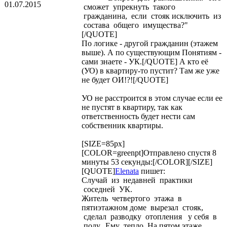
01.07.2015
сможет упрекнуть такого
гражданина, если стояк исключить из
состава общего имущества?"
[/QUOTE]
По логике - другой гражданин (этажем
выше). А по существующим Понятиям -
сами знаете - УК.[/QUOTE] А кто её
(УО) в квартиру-то пустит? Там же уже
не будет ОИ!?![/QUOTE]
УО не расстроится в этом случае если ее
не пустят в квартиру, так как
ответственность будет нести сам
собственник квартиры.
[SIZE=85px]
[COLOR=greenpt]Отправлено спустя 8
минуты 53 секунды:[/COLOR][/SIZE]
[QUOTE]
Elenata
пишет:
Случай из недавней практики
соседней УК.
Житель четвертого этажа в
пятиэтажном доме вырезал стояк,
сделал разводку отопления у себя в
полу. Ему тепло. На пятом этаже