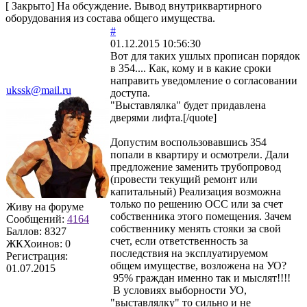
[
Закрыто
]
На обсуждение. Вывод внутриквартирного
оборудования из состава общего имущества.
#
01.12.2015 10:56:30
Вот для таких ушлых прописан порядок
в 354.... Как, кому и в какие сроки
направить уведомление о согласовании
ukssk@mail.ru
доступа.
"Выставлялка" будет придавлена
дверями лифта.[/quote]
Допустим воспользовавшись 354
попали в квартиру и осмотрели. Дали
предложение заменить трубопровод
(провести текущий ремонт или
капитальный) Реализация возможна
только по решению ОСС или за счет
Живу на форуме
собственника этого помещения. Зачем
Сообщений:
4164
собственнику менять стояки за свой
Баллов:
8327
счет, если ответственность за
ЖКХоинов: 0
последствия на эксплуатируемом
Регистрация:
общем имуществе, возложена на УО?
01.07.2015
95% граждан именно так и мыслят!!!!
В условиях выборности УО,
"выставлялку" то сильно и не