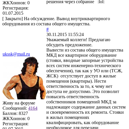
решения через собрание :lol:
ЖКХоинов: 0
Регистрация:
01.07.2015
[
Закрыто
]
На обсуждение. Вывод внутриквартирного
оборудования из состава общего имущества.
#
30.11.2015 11:55:24
Уважаемый коллеги! Предлагаю
обсудить предложение.
Вывести из состава общего имущества
ukssk@mail.ru
МКД все квартирное оборудование
(стояки, вводные запорные устройства
всех систем инженерно-технического
обеспечения), так как у УО или (ТСЖ,
ЖСК) отсутствует доступ в жилые
помещения (квартиры). Нести
ответственность за то, к чему нет
доступа не допустимо. Это позволит
повысить ответственность
собственников помещений МКД за
Живу на форуме
надлежащее содержание данных систем
Сообщений:
4164
и своевременность их ремонта. Стояки
Баллов:
8327
в жилых помещениях
ЖКХоинов: 0
квалифицировать, как оборудование
Регистрация:
необходимое для передачи
01.07.2015