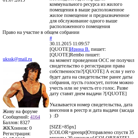
коммунального ресурса из жилого
помещения в выше расположенное
жилое помещение и предназначенное
для обслуживание одного выше
расположенного помещения
Право на участие в общем собрании
#
30.11.2015 11:09:57
[QUOTE]
Ирина В.
пишет:
[QUOTE]
Rembo
пишет:
ukssk@mail.ru
на момент проведения ОСС не получил
свидетельство о регистрации права
собственности?[/QUOTE] А если у него
будет дата на свидетельстве ранее даты
собрания, пусть голосует, потом можно
учесть или не учесть его голос. Разве
дату ставят днем выдачи ?[/QUOTE]
Указывается номер свидетельства, дата
внесения в реестр и дата выдачи (засада
Живу на форуме
) :D
Сообщений:
4164
Баллов:
8327
[SIZE=85px]
ЖКХоинов: 0
[COLOR=greenpt]Отправлено спустя 35
Регистрация:
минуты 20 секунды:[/COLOR][/SIZE]