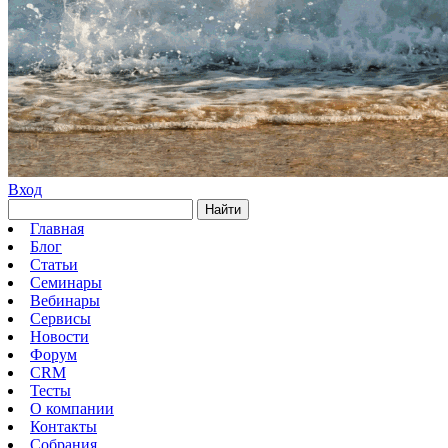
Вход
Найти
Главная
Блог
Статьи
Семинары
Вебинары
Сервисы
Новости
Форум
CRM
Тесты
О компании
Контакты
Собрания