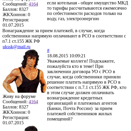
если котельная - общее имущество МКД
Сообщений:
4164
то тарифы рассчитываются ежемесячно
Баллов:
8327
по себестоимости расходов только на
ЖКХоинов: 0
воду, газ, электроэнергию
Регистрация:
01.07.2015
Вонаграждение за прием платежей, в случае, когда
собственники напрямую оплачивают в РСО в соответствии с
п7.1 ст.155 ЖК РФ
ukssk@mail.ru
#
18.08.2015 10:09:21
Уважаемые коллеги! Подскажите,
пожалуйста кто в теме! При
заключении договора УО с РСО в
случае, когда собственники приняли
решение платить напрямую в РСО в
соответствии с п.7.1 ст.155 ЖК РФ, кто
в этом случае должен оплачивать
Живу на форуме
вознаграждение кредитных
Сообщений:
4164
организаций и платежных агентов
Баллов:
8327
(Банки, Почта России) за прием
ЖКХоинов: 0
платежей собственников жилых
Регистрация:
помещений?
01.07.2015