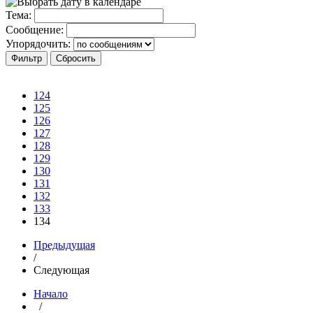
Тема:
Сообщение:
Упорядочить:
124
125
126
127
128
129
130
131
132
133
134
Предыдущая
/
Следующая
Начало
/