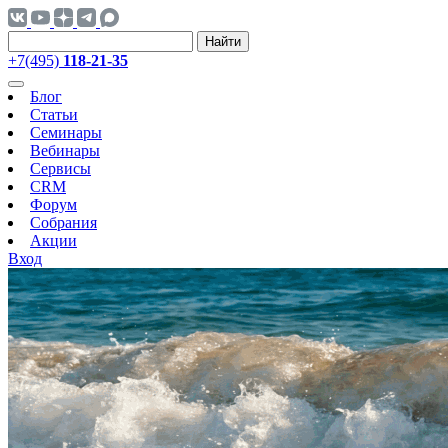
Найти
+7(495)
118-21-35
Блог
Статьи
Семинары
Вебинары
Сервисы
CRM
Форум
Собрания
Акции
Вход