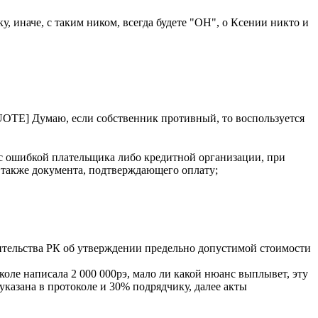
, иначе, с таким ником, всегда будете "ОН", о Ксении никто и
[/QUOTE] Думаю, если собственник противный, то воспользуется
 с ошибкой плательщика либо кредитной организации, при
а также документа, подтверждающего оплату;
ительства РК об утверждении предельно допустимой стоимости
коле написала 2 000 000рэ, мало ли какой нюанс выплывет, эту
указана в протоколе и 30% подрядчику, далее акты