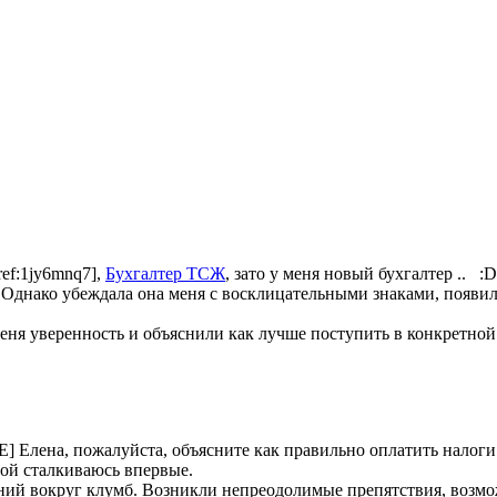
ref:1jy6mnq7],
Бухгалтер ТСЖ
, зато у меня новый бухгалтер .. :D
днако убеждала она меня с восклицательными знаками, появилис
 меня уверенность и объяснили как лучше поступить в конкретно
] Елена, пожалуйста, объясните как правильно оплатить налоги
рой сталкиваюсь впервые.
ний вокруг клумб. Возникли непреодолимые препятствия, возмо