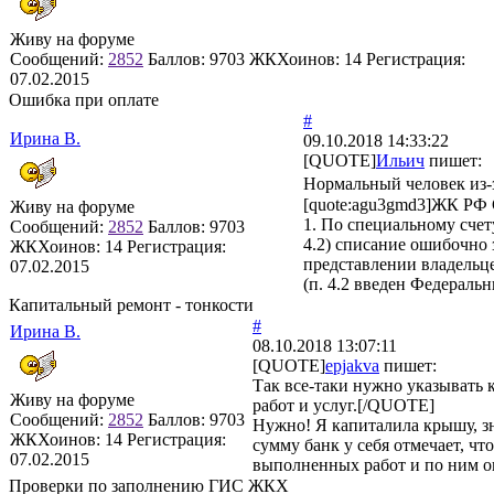
Живу на форуме
Сообщений:
2852
Баллов:
9703
ЖКХоинов: 14
Регистрация:
07.02.2015
Ошибка при оплате
#
Ирина В.
09.10.2018 14:33:22
[QUOTE]
Ильич
пишет:
Нормальный человек из-з
[quote:agu3gmd3]ЖК РФ 
Живу на форуме
1. По специальному сче
Сообщений:
2852
Баллов:
9703
4.2) списание ошибочно
ЖКХоинов: 14
Регистрация:
представлении владельце
07.02.2015
(п. 4.2 введен Федераль
Капитальный ремонт - тонкости
#
Ирина В.
08.10.2018 13:07:11
[QUOTE]
epjakva
пишет:
Так все-таки нужно указывать
Живу на форуме
работ и услуг.[/QUOTE]
Сообщений:
2852
Баллов:
9703
Нужно! Я капиталила крышу, зна
ЖКХоинов: 14
Регистрация:
сумму банк у себя отмечает, ч
07.02.2015
выполненных работ и по ним о
Проверки по заполнению ГИС ЖКХ