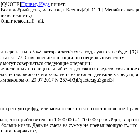
[QUOTE]
Привет, Иуда
пишет:
Всем добрый день, меня зовут Ксения[/QUOTE] Меняйте аватарку
не вспомнит :)
Опыт классный alk
а переплаты в 5 к₽, которая зачтётся за год, судится не будет.
Статья 177. Совершение операций по специальному счету
ту могут совершаться следующие операции:
 зачисленных на специальный счет денежных средств, связанное
м специального счета заявления на возврат денежных средств, 
ным законом от 29.07.2017 N 257-ФЗ)[/quote:agu3gmd3]
 конкретную цифру, или можно сослаться на постановление Прав
ю, что приблизительно 1 600 000 - 1 700 000 рэ выйдет, в прото
то больше низяя. Дальше смета на сумму не превышающую ту, что 
плата подрядчику.