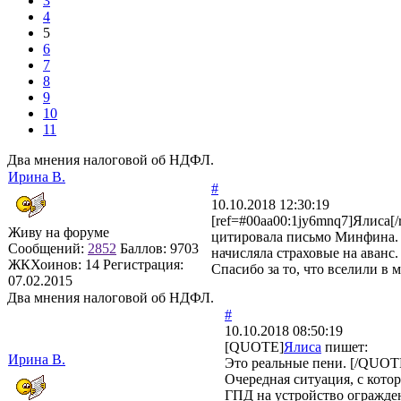
3
4
5
6
7
8
9
10
11
Два мнения налоговой об НДФЛ.
Ирина В.
#
10.10.2018 12:30:19
[ref=#00aa00:1jy6mnq7]Ялиса[/
Живу на форуме
цитировала письмо Минфина. О
Сообщений:
2852
Баллов:
9703
начисляла страховые на аванс.
ЖКХоинов: 14
Регистрация:
Спасибо за то, что вселили в
07.02.2015
Два мнения налоговой об НДФЛ.
#
10.10.2018 08:50:19
[QUOTE]
Ялиса
пишет:
Ирина В.
Это реальные пени. [/QUOTE
Очередная ситуация, с кото
ГПД на устройство огражде