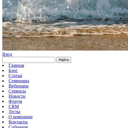
Вход
Найти
Главная
Блог
Статьи
Семинары
Вебинары
Сервисы
Новости
Форум
CRM
Тесты
О компании
Контакты
Собрания