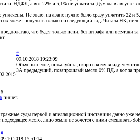
латила НДФЛ, а вот 22% и 5,1% не уплатила. Думала в августе з
 не уплачены. Не знаю, на аванс нужно было сразу уплатить 22 и
ана их может получить только на следующий год. Читала НК, нич
, предполагаю, что будет только пени, без штрафа или все-таки за
кт.
#
09.10.2018 19:23:09
Объясните мне, пожалуйста, скоро в кому впаду, чем отл
ЗА предыдущий, позапрошлый месяц 0% ПД, а вот за п
02.2015
16
h
пишет:
итражные суды первой и апелляционной инстанции давно уже не
е подходящее место, лицо земли не хочется с ними смешивать :lol
#
09.10.2018 15:51:14