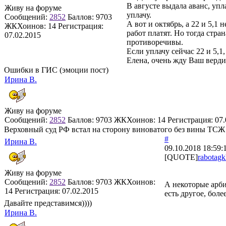
В августе выдала аванс, уп
Живу на форуме
уплачу.
Сообщений:
2852
Баллов:
9703
А вот и октябрь, а 22 и 5,1
ЖКХоинов: 14
Регистрация:
работ платят. Но тогда стр
07.02.2015
противоречивы.
Если уплачу сейчас 22 и 5,1
Елена, очень жду Ваш верди
Ошибки в ГИС (эмоции пост)
Ирина В.
Живу на форуме
Сообщений:
2852
Баллов:
9703
ЖКХоинов: 14
Регистрация:
07.
Верховный суд РФ встал на сторону виноватого без вины ТСЖ
#
Ирина В.
09.10.2018 18:59:
[QUOTE]
rabotagk
Живу на форуме
Сообщений:
2852
Баллов:
9703
ЖКХоинов:
А некоторые арб
14
Регистрация:
07.02.2015
есть другое, боле
Давайте представимся))))
Ирина В.