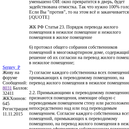
уменьшено ОИ: окно превратится в дверь, будет
задействована отмостка. Так что нужно 100% голо
Если Вы "против", то на этом всё и заканчивается
[/QUOTE]
ЖК РФ Статья 23. Порядок перевода жилого
помещения в нежилое помещение и нежилого
помещения в жилое помещение
6) протокол общего собрания собственников
помещений в многоквартирном доме, содержащи
решение об их согласии на перевод жилого поме
в нежилое помещение;
Sergey_P
Живу на
7) согласие каждого собственника всех помещени
форуме
примыкающих к переводимому помещению, на
Сообщений:
перевод жилого помещения в нежилое помещение
8031
Баллов:
2.2. Примыкающими к переводимому помещени
32411
признаются помещения, имеющие общую с
ЖКХоинов:
переводимым помещением стену или расположе
645
непосредственно над или под переводимым
Регистрация:
помещением. Согласие каждого собственника все
11.11.2015
помещений, примыкающих к переводимому
помещению, на перевод жилого помещения в неж
помещение оформляется собственником помещен