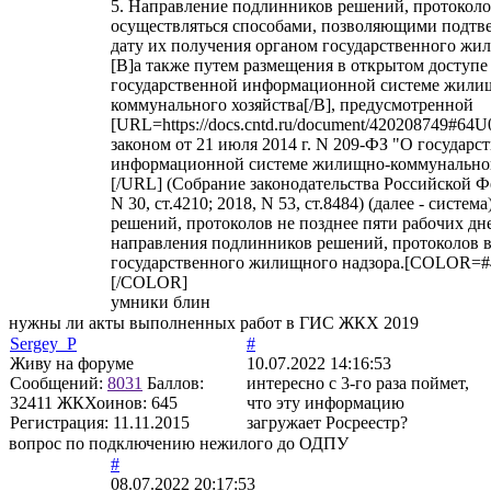
5. Направление подлинников решений, протокол
осуществляться способами, позволяющими подтве
дату их получения органом государственного жи
[B]а также путем размещения в открытом доступе
государственной информационной системе жили
коммунального хозяйства[/B], предусмотренной
[URL=https://docs.cntd.ru/document/420208749#6
законом от 21 июля 2014 г. N 209-ФЗ "О государс
информационной системе жилищно-коммунальног
[/URL] (Собрание законодательства Российской Ф
N 30, ст.4210; 2018, N 53, ст.8484) (далее - систем
решений, протоколов не позднее пяти рабочих дне
направления подлинников решений, протоколов в
государственного жилищного надзора.[COLOR=#
[/COLOR]
умники блин
нужны ли акты выполненных работ в ГИС ЖКХ 2019
Sergey_P
#
Живу на форуме
10.07.2022 14:16:53
Сообщений:
8031
Баллов:
интересно с 3-го раза поймет,
32411
ЖКХоинов: 645
что эту информацию
Регистрация:
11.11.2015
загружает Росреестр?
вопрос по подключению нежилого до ОДПУ
#
08.07.2022 20:17:53