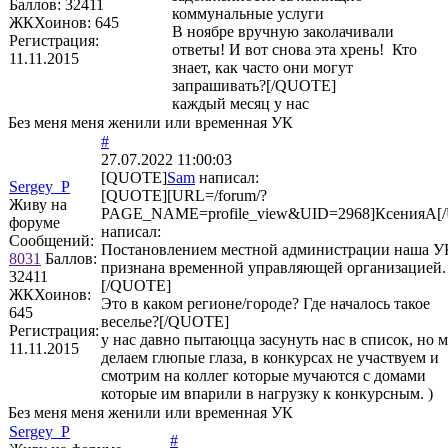
Баллов:
32411
коммунальные услуги
ЖКХоинов: 645
В ноябре вручную заколачивали
Регистрация:
ответы! И вот снова эта хрень! Кто
11.11.2015
знает, как часто они могут
запрашивать?[/QUOTE]
каждый месяц у нас
Без меня меня женили или временная УК
#
27.07.2022 11:00:03
[QUOTE]
Sam
написал:
Sergey_P
[QUOTE][URL=/forum/?
Живу на
PAGE_NAME=profile_view&UID=2968]КсенияА[
форуме
написал:
Сообщений:
Постановлением местной администрации наша У
8031
Баллов:
признана временной управляющей организацией.
32411
[/QUOTE]
ЖКХоинов:
Это в каком регионе/городе? Где началось такое
645
веселье?[/QUOTE]
Регистрация:
у нас давно пытаюцца засунуть нас в список, но 
11.11.2015
делаем глюпые глаза, в конкурсах не участвуем и
смотрим на коллег которые мучаются с домами
которые им впарили в нагрузку к конкурсным. )
Без меня меня женили или временная УК
Sergey_P
#