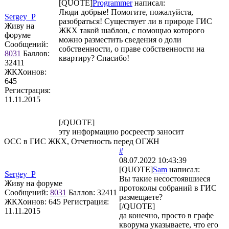
[QUOTE]
Programmer
написал:
Люди добрые! Помогите, пожалуйста,
Sergey_P
разобраться! Существует ли в природе ГИС
Живу на
ЖКХ такой шаблон, с помощью которого
форуме
можно разместить сведения о доли
Сообщений:
собственности, о праве собственности на
8031
Баллов:
квартиру? Спасибо!
32411
ЖКХоинов:
645
Регистрация:
11.11.2015
[/QUOTE]
эту информацию росреестр заносит
ОСС в ГИС ЖКХ, Отчетность перед ОГЖН
#
08.07.2022 10:43:39
[QUOTE]
Sam
написал:
Sergey_P
Вы такие несостоявшиеся
Живу на форуме
протоколы собраний в ГИС
Сообщений:
8031
Баллов:
32411
размещаете?
ЖКХоинов: 645
Регистрация:
[/QUOTE]
11.11.2015
да конечно, просто в графе
кворума указываете, что его