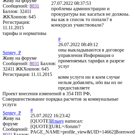
Живу на форуме
27.07.2022 08:37:53
Сообщений:
8031
проблемы администрации и
Баллов:
32411
прокуратуры вас касаться не должны.
ЖКХоинов: 645
вы как в список то попали? в
Регистрация:
конкурсах учавствовали?
11.11.2015
тарифы и нормативы
#
26.07.2022 08:49:12
оны выкладываются в договоре
Sergey_P
управления Информация о
Живу на форуме
применяемых тарифах в разрезе
Сообщений:
8031
Баллов:
услуг
32411
ЖКХоинов: 645
Регистрация:
11.11.2015
комм услуги ни в коем случае
нельзя добавлять, ибо вы их не
предоставляете
Проект внесения изменений в 354 ПП РФ,
Совершенствование порядка расчетов за коммунальные
услуги
#
Sergey_P
25.07.2022 16:23:42
Живу на
[QUOTE]
Ильич
написал:
форуме
[QUOTE][URL=/forum/?
Сообщений:
PAGE_NAME=profile_view&UID=14662]Borrowed
8031
Баллов: