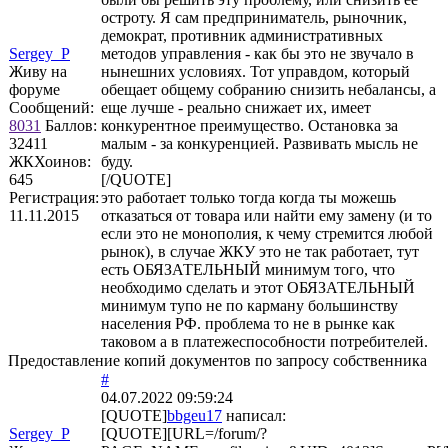
остроту. Я сам предприниматель, рыночник,
демократ, противник административных
Sergey_P
методов управления - как бы это не звучало в
Живу на
нынешних условиях. Тот управдом, который
форуме
обещает общему собранию снизить небалансы, а
Сообщений:
еще лучше - реально снижает их, имеет
8031
Баллов:
конкурентное преимущество. Остановка за
32411
малым - за конкуренцией. Развивать мысль не
ЖКХоинов:
буду.
645
[/QUOTE]
Регистрация:
это работает только тогда когда ты можешь
11.11.2015
отказаться от товара или найти ему замену (и то
если это не монополия, к чему стремится любой
рынок), в случае ЖКУ это не так работает, тут
есть ОБЯЗАТЕЛЬНЫЙ минимум того, что
необходимо сделать и этот ОБЯЗАТЕЛЬНЫЙ
минимум тупо не по карману большинству
населения РФ. проблема то не в рынке как
таковом а в платежеспособности потребителей.
Предоставление копий документов по запросу собственника
#
04.07.2022 09:59:24
[QUOTE]
bbgeu17
написал:
Sergey_P
[QUOTE][URL=/forum/?