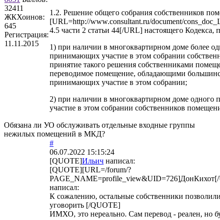
32411
1.2. Решение общего собрания собственников по
ЖКХоинов:
[URL=http://www.consultant.ru/document/cons_do
645
4.5 части 2 статьи 44[/URL] настоящего Кодекса, 
Регистрация:
11.11.2015
1) при наличии в многоквартирном доме более од
принимающих участие в этом собрании собствен
принятие такого решения собственниками помеще
переводимое помещение, обладающими большинств
принимающих участие в этом собрании;
2) при наличии в многоквартирном доме одного 
участие в этом собрании собственников помещен
Обязана ли УО обслуживать отдельные входные группы
нежилых помещений в МКД?
#
06.07.2022 15:15:24
[QUOTE]
Ильич
написал:
[QUOTE][URL=/forum/?
PAGE_NAME=profile_view&UID=726]ДонКихот[
написал:
К сожалению, остальные собственники позволили
уговорить [/QUOTE]
ИМХО, это нереально. Сам перевод - реален, но б