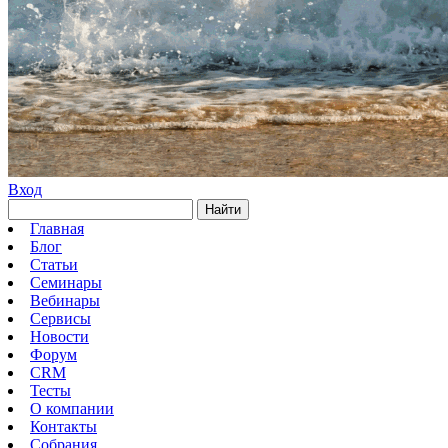
Вход
Найти
Главная
Блог
Статьи
Семинары
Вебинары
Сервисы
Новости
Форум
CRM
Тесты
О компании
Контакты
Собрания