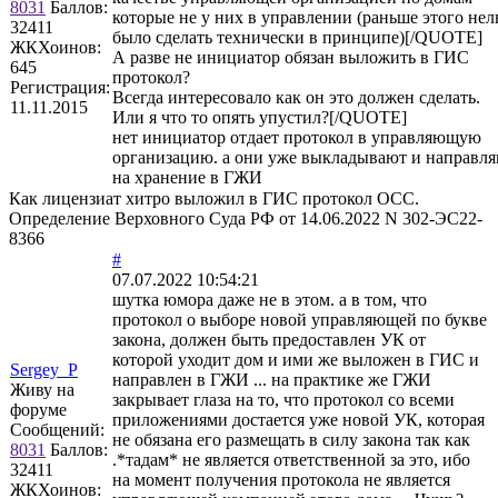
8031
Баллов:
которые не у них в управлении (раньше этого нел
32411
было сделать технически в принципе)[/QUOTE]
ЖКХоинов:
А разве не инициатор обязан выложить в ГИС
645
протокол?
Регистрация:
Всегда интересовало как он это должен сделать.
11.11.2015
Или я что то опять упустил?[/QUOTE]
нет инициатор отдает протокол в управляющую
организацию. а они уже выкладывают и направл
на хранение в ГЖИ
Как лицензиат хитро выложил в ГИС протокол ОСС.
Определение Верховного Суда РФ от 14.06.2022 N 302-ЭС22-
8366
#
07.07.2022 10:54:21
шутка юмора даже не в этом. а в том, что
протокол о выборе новой управляющей по букве
закона, должен быть предоставлен УК от
которой уходит дом и ими же выложен в ГИС и
Sergey_P
направлен в ГЖИ ... на практике же ГЖИ
Живу на
закрывает глаза на то, что протокол со всеми
форуме
приложениями достается уже новой УК, которая
Сообщений:
не обязана его размещать в силу закона так как
8031
Баллов:
.*тадам* не является ответственной за это, ибо
32411
на момент получения протокола не является
ЖКХоинов: