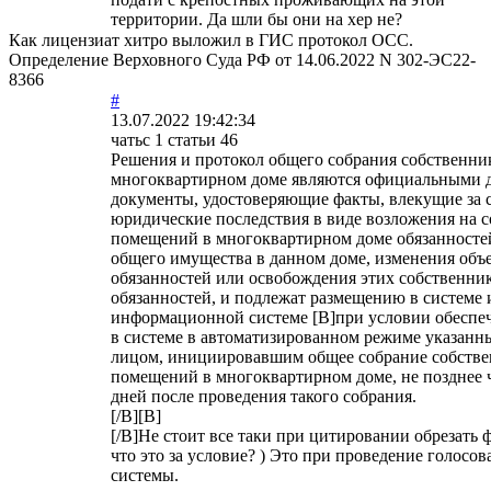
территории. Да шли бы они на хер не?
Как лицензиат хитро выложил в ГИС протокол ОСС.
Определение Верховного Суда РФ от 14.06.2022 N 302-ЭС22-
8366
#
13.07.2022 19:42:34
чатьс 1 статьи 46
Решения и протокол общего собрания собственн
многоквартирном доме являются официальными 
документы, удостоверяющие факты, влекущие за 
юридические последствия в виде возложения на 
помещений в многоквартирном доме обязанносте
общего имущества в данном доме, изменения объ
обязанностей или освобождения этих собственник
обязанностей, и подлежат размещению в системе
информационной системе [B]при условии обеспе
в системе в автоматизированном режиме указанн
лицом, инициировавшим общее собрание собств
помещений в многоквартирном доме, не позднее ч
дней после проведения такого собрания.
[/B][B]
[/B]Не стоит все таки при цитировании обрезать ф
что это за условие? ) Это при проведение голосо
системы.