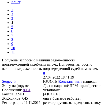
Конец
1
2
3
4
5
6
7
8
9
10
11
Получены запросы о наличии задолженности,
подтвержденной судебным актом., Получены запросы о
наличии задолженности, подтвержденной судебным актом.
#
27.07.2022 18:41:39
Sergey_P
[QUOTE]
Константиныч
написал:
Живу на форуме
Да, но надо ещё ЦРМ приобрести и
Сообщений:
8031
установить....
Баллов:
32411
[/QUOTE]
ЖКХоинов: 645
она в браузере работает,
Регистрация:
11.11.2015
регистрируешься, передаешь заявку