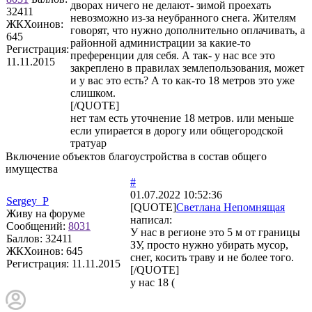
дворах ничего не делают- зимой проехать
32411
невозможно из-за неубранного снега. Жителям
ЖКХоинов:
говорят, что нужно дополнительно оплачивать, а
645
районной администрации за какие-то
Регистрация:
преференции для себя. А так- у нас все это
11.11.2015
закреплено в правилах землепользования, может
и у вас это есть? А то как-то 18 метров это уже
слишком.
[/QUOTE]
нет там есть уточнение 18 метров. или меньше
если упирается в дорогу или общегородской
тратуар
Включение объектов благоустройства в состав общего
имущества
#
01.07.2022 10:52:36
Sergey_P
[QUOTE]
Светлана Непомнящая
Живу на форуме
написал:
Сообщений:
8031
У нас в регионе это 5 м от границы
Баллов:
32411
ЗУ, просто нужно убирать мусор,
ЖКХоинов: 645
снег, косить траву и не более того.
Регистрация:
11.11.2015
[/QUOTE]
у нас 18 (