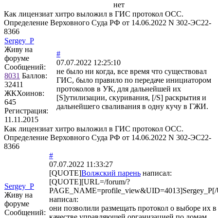
нет
Как лицензиат хитро выложил в ГИС протокол ОСС.
Определение Верховного Суда РФ от 14.06.2022 N 302-ЭС22-
8366
Sergey_P
Живу на
#
форуме
07.07.2022 12:25:10
Сообщений:
не было ни когда, все время что существовал
8031
Баллов:
ГИС, было правило по передаче инициатором
32411
протоколов в УК, для дальнейшей их
ЖКХоинов:
[S]утилизации, скуривания, [/S] раскрытия и
645
дальнейшего сваливания в одну кучу в ГЖИ.
Регистрация:
11.11.2015
Как лицензиат хитро выложил в ГИС протокол ОСС.
Определение Верховного Суда РФ от 14.06.2022 N 302-ЭС22-
8366
#
07.07.2022 11:33:27
[QUOTE]
Волжский парень
написал:
[QUOTE][URL=/forum/?
Sergey_P
PAGE_NAME=profile_view&UID=4013]Sergey_P[
Живу на
написал:
форуме
они позволили размещать протокол о выборе их в
Сообщений:
качестве управляющей организацией по домам