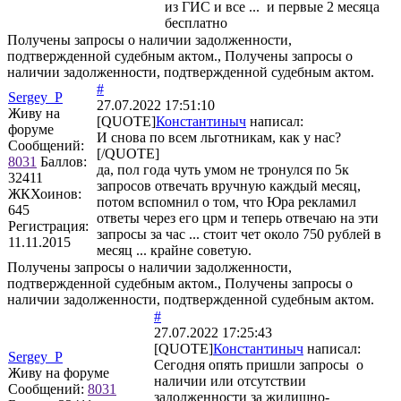
из ГИС и все ... и первые 2 месяца
бесплатно
Получены запросы о наличии задолженности,
подтвержденной судебным актом., Получены запросы о
наличии задолженности, подтвержденной судебным актом.
#
Sergey_P
27.07.2022 17:51:10
Живу на
[QUOTE]
Константиныч
написал:
форуме
И снова по всем льготникам, как у нас?
Сообщений:
[/QUOTE]
8031
Баллов:
да, пол года чуть умом не тронулся по 5к
32411
запросов отвечать вручную каждый месяц,
ЖКХоинов:
потом вспомнил о том, что Юра рекламил
645
ответы через его црм и теперь отвечаю на эти
Регистрация:
запросы за час ... стоит чет около 750 рублей в
11.11.2015
месяц ... крайне советую.
Получены запросы о наличии задолженности,
подтвержденной судебным актом., Получены запросы о
наличии задолженности, подтвержденной судебным актом.
#
27.07.2022 17:25:43
[QUOTE]
Константиныч
написал:
Sergey_P
Сегодня опять пришли запросы о
Живу на форуме
наличии или отсутствии
Сообщений:
8031
задолженности за жилищно-