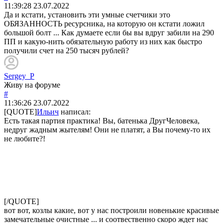
11:39:28
23.07.2022
Да и кстати, установить эти умные счетчики это
ОБЯЗАННОСТЬ ресурсника, на которую он кстати ложил
большой болт ... Как думаете если бы вы вдруг забили на 290
ПП и какую-нить обязательную работу из них как быстро
получили счет на 250 тысяч рублей?
Sergey_P
Живу на форуме
#
11:36:26
23.07.2022
[QUOTE]
Ильич
написал:
Есть такая партия практика! Вы, батенька ДругЧеловека,
недруг жадным жытелям! Они не платят, а Вы почему-то их
не любите?!
[/QUOTE]
вот вот, козлы какие, вот у нас построили новенькие красивые
замечательные очистные ... и соотвественно скоро ждет нас