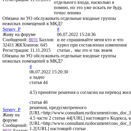
отдельного входа, насколько я
помню, но это уже искать не буду,
точно лениво
Обязана ли УО обслуживать отдельные входные группы
нежилых помещений в МКД?
Sergey_P
#
Живу на форуме
06.07.2022 15:24:36
Сообщений:
8031
Баллов:
и не спрашивайте меня кто и что
32411
ЖКХоинов: 645
курил при составлении изменения
Регистрация:
11.11.2015
статьи , мы это и так знаем
Обязана ли УО обслуживать отдельные входные группы
нежилых помещений в МКД?
#
06.07.2022 15:20:30
а ладно
статья 44
4.5) принятие решения о согласии на перевод жи
статья 46
решения, предусмотренного
Sergey_P
[URL=http://www.consultant.ru/document/cons_do
Живу на
4.5 части 2 статьи 44[/URL] настоящего Кодекса, 
форуме
[URL=http://www.consultant.ru/document/cons_do
Сообщений:
1.2[/URL] настоящей статьи
8031
Баллов: