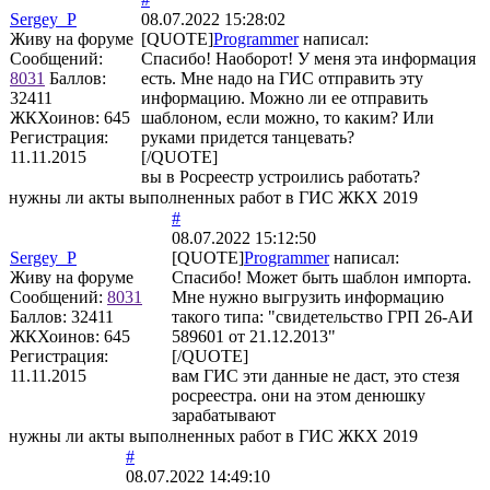
Sergey_P
08.07.2022 15:28:02
Живу на форуме
[QUOTE]
Programmer
написал:
Сообщений:
Спасибо! Наоборот! У меня эта информация
8031
Баллов:
есть. Мне надо на ГИС отправить эту
32411
информацию. Можно ли ее отправить
ЖКХоинов: 645
шаблоном, если можно, то каким? Или
Регистрация:
руками придется танцевать?
11.11.2015
[/QUOTE]
вы в Росреестр устроились работать?
нужны ли акты выполненных работ в ГИС ЖКХ 2019
#
08.07.2022 15:12:50
Sergey_P
[QUOTE]
Programmer
написал:
Живу на форуме
Спасибо! Может быть шаблон импорта.
Сообщений:
8031
Мне нужно выгрузить информацию
Баллов:
32411
такого типа: "свидетельство ГРП 26-АИ
ЖКХоинов: 645
589601 от 21.12.2013"
Регистрация:
[/QUOTE]
11.11.2015
вам ГИС эти данные не даст, это стезя
росреестра. они на этом денюшку
зарабатывают
нужны ли акты выполненных работ в ГИС ЖКХ 2019
#
08.07.2022 14:49:10