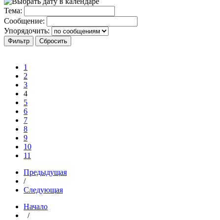
Тема:
Сообщение:
Упорядочить:
1
2
3
4
5
6
7
8
9
10
11
Предыдущая
/
Следующая
Начало
/