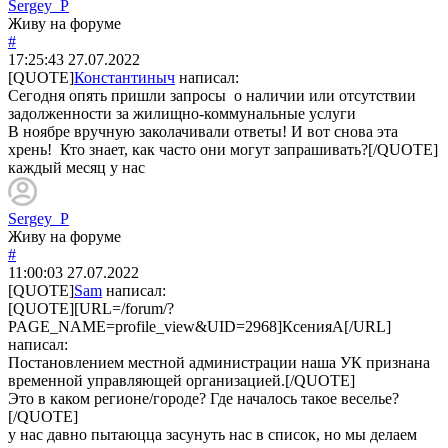
Sergey_P
Живу на форуме
#
17:25:43
27.07.2022
[QUOTE]
Константиныч
написал:
Сегодня опять пришли запросы о наличии или отсутствии
задолженности за жилищно-коммунальные услуги
В ноябре вручную заколачивали ответы! И вот снова эта
хрень! Кто знает, как часто они могут запрашивать?[/QUOTE]
каждый месяц у нас
Sergey_P
Живу на форуме
#
11:00:03
27.07.2022
[QUOTE]
Sam
написал:
[QUOTE][URL=/forum/?
PAGE_NAME=profile_view&UID=2968]КсенияА[/URL]
написал:
Постановлением местной администрации наша УК признана
временной управляющей организацией.[/QUOTE]
Это в каком регионе/городе? Где началось такое веселье?
[/QUOTE]
у нас давно пытаюцца засунуть нас в список, но мы делаем