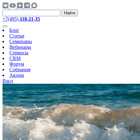
Найти
+7(495)
118-21-35
Блог
Статьи
Семинары
Вебинары
Сервисы
CRM
Форум
Собрания
Акции
Вход