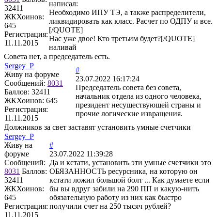
написал:
32411
Необходимо ИПУ ТЭ, а также распределители,
ЖКХоинов:
ликвидировать как класс. Расчет по ОДПУ и все.
645
[/QUOTE]
Регистрация:
Нас уже двое! Кто третьим будет?[/QUOTE]
11.11.2015
наливай
Совета нет, а председатель есть.
Sergey_P
#
Живу на форуме
23.07.2022 16:17:24
Сообщений:
8031
Председатель совета без совета,
Баллов:
32411
начальник отдела из одного человека,
ЖКХоинов: 645
президент несуществующей страны и
Регистрация:
прочие логические извращения.
11.11.2015
Должников за свет заставят установить умные счетчики
Sergey_P
Живу на
#
форуме
23.07.2022 11:39:28
Сообщений:
Да и кстати, установить эти умные счетчики это
8031
Баллов:
ОБЯЗАННОСТЬ ресурсника, на которую он
32411
кстати ложил большой болт ... Как думаете если
ЖКХоинов:
бы вы вдруг забили на 290 ПП и какую-нить
645
обязательную работу из них как быстро
Регистрация:
получили счет на 250 тысяч рублей?
11.11.2015