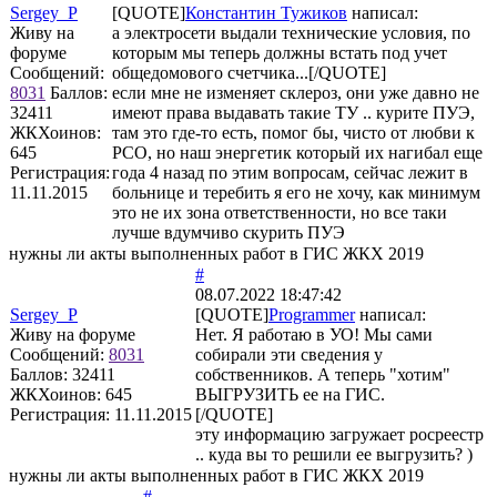
Sergey_P
[QUOTE]
Константин Тужиков
написал:
Живу на
а электросети выдали технические условия, по
форуме
которым мы теперь должны встать под учет
Сообщений:
общедомового счетчика...[/QUOTE]
8031
Баллов:
если мне не изменяет склероз, они уже давно не
32411
имеют права выдавать такие ТУ .. курите ПУЭ,
ЖКХоинов:
там это где-то есть, помог бы, чисто от любви к
645
РСО, но наш энергетик который их нагибал еще
Регистрация:
года 4 назад по этим вопросам, сейчас лежит в
11.11.2015
больнице и теребить я его не хочу, как минимум
это не их зона ответственности, но все таки
лучше вдумчиво скурить ПУЭ
нужны ли акты выполненных работ в ГИС ЖКХ 2019
#
08.07.2022 18:47:42
Sergey_P
[QUOTE]
Programmer
написал:
Живу на форуме
Нет. Я работаю в УО! Мы сами
Сообщений:
8031
собирали эти сведения у
Баллов:
32411
собственников. А теперь "хотим"
ЖКХоинов: 645
ВЫГРУЗИТЬ ее на ГИС.
Регистрация:
11.11.2015
[/QUOTE]
эту информацию загружает росреестр
.. куда вы то решили ее выгрузить? )
нужны ли акты выполненных работ в ГИС ЖКХ 2019
#