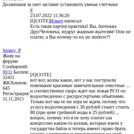
Должников за свет заставят установить умные счетчики
#
23.07.2022 11:36:26
[QUOTE]
Ильич
написал:
Есть такая партия практика! Вы, батенька
ДругЧеловека, недруг жадным жытелям! Они не
платят, а Вы почему-то их не любите?!
Sergey_P
Живу на
форуме
Сообщений:
8031
Баллов:
[/QUOTE]
32411
вот вот, козлы какие, вот у нас построили
ЖКХоинов:
новенькие красивые замечательные очистные ...
645
и соотвественно скоро ждет нас новая РСО по
Регистрация:
водоотведению с распростертыми объятиями.
11.11.2015
Только вот мы ее ни хера не ждем, потому что
услуга водоотведения с 30 рублей станет стоить
80 (при цеве гребаной воды в 25 рублей) ...
вопрос, почему это я не хочу платит ьза
концессию каким-то козлам, которые взяли у
государства бабла и теперь имеют право брать
подати с крепостных проживающих на этой