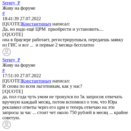
Sergey_P
Живу на форуме
#
18:41:39
27.07.2022
[QUOTE]
Константиныч
написал:
Да, но надо ещё ЦРМ приобрести и установить....
[/QUOTE]
она в браузере работает, регистрируешься, передаешь заявку
из ГИС и все ... и первые 2 месяца бесплатно
Sergey_P
Живу на форуме
#
17:51:10
27.07.2022
[QUOTE]
Константиныч
написал:
И снова по всем льготникам, как у нас?
[/QUOTE]
да, пол года чуть умом не тронулся по 5к запросов отвечать
вручную каждый месяц, потом вспомнил о том, что Юра
рекламил ответы через его црм и теперь отвечаю на эти
запросы за час ... стоит чет около 750 рублей в месяц ... крайне
советую.