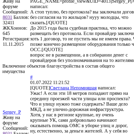
Живу на
PAGE_NAME=profile_view&UID=4013]Sergey_P[
форуме
написал:
Сообщений:
А стоп туплю, без протокола? вы заключали дого
8031
Баллов:
без согласия на то жильцов? нууу молодцы, что
32411
сказать.[/QUOTE]
ЖКХоинов:
До 2015 года была судебная практика, что можно
645
размещать без протокола. Если провайдер заключ
Регистрация:
хоть 1 договор, то не пустить мы не имеем права.
11.11.2015
позже конечно размещение оборудования только ч
ОСС.[/QUOTE]
вопрос не в размещении, а в собирании денег с
провайдеров без уполномачивания на то жителям
Включение объектов благоустройства в состав общего
имущества
#
01.07.2022 11:21:52
[QUOTE]
Светлана Непомнящая
написал:
Ужас! А если эти 18 метров попадают прямо на
середину проезжей части улицы или проспекта?
Что и улицу нужно тоже содержать? Ваше дело
МКД, а не улично-дорожная инфраструктура.
Sergey_P
Хотя, у нас в регионе крупные, ну очень
Живу на
крупные УК, сами добровольно начинают
форуме
оказывать помощь ОМС в уборке улиц и дорог,
Сообщений:
ну, естественно, за деньги жителей. А у себя во
8031
Баллов: