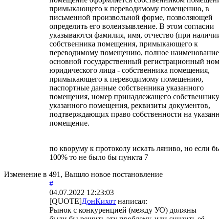
примыкающего к переводимому помещению, в
письменной произвольной форме, позволяющей
определить его волеизъявление. В этом согласии
указываются фамилия, имя, отчество (при наличи
собственника помещения, примыкающего к
переводимому помещению, полное наименование
основной государственный регистрационный но
юридического лица - собственника помещения,
примыкающего к переводимому помещению,
паспортные данные собственника указанного
помещения, номер принадлежащего собственник
указанного помещения, реквизиты документов,
подтверждающих право собственности на указан
помещение.
по кворуму к протоколу искать ляниво, но если б
100% то не было бы пункта 7
Изменение в 491, Вышло новое постановление
#
04.07.2022 12:23:03
[QUOTE]
ДонКихот
написал:
Рынок с конкуренцией (между УО) должны
были бы решить эту проблему, или снизить её