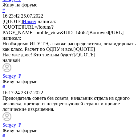
Живу на форуме
#
16:23:42
25.07.2022
[QUOTE]
Ильич
написал:
[QUOTE][URL=/forum/?
PAGE_NAME=profile_view&UID=14662]Borrowed[/URL]
написал:
Необходимо ИПУ ТЭ, а также распределители, ликвидировать
как класс. Расчет по ОДПУ и все.[/QUOTE]
Нас уже двое! Кто третьим будет?[/QUOTE]
наливай
Sergey_P
Живу на форуме
#
16:17:24
23.07.2022
Председатель совета без совета, начальник отдела из одного
человека, президент несуществующей страны и прочие
логические извращения.
Sergey_P
Живу на форуме
#