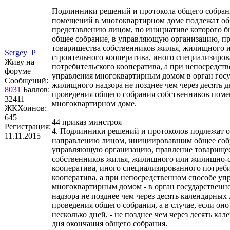
Подлинники решений и протокола общего собран
помещений в многоквартирном доме подлежат об
представлению лицом, по инициативе которого б
общее собрание, в управляющую организацию, п
товарищества собственников жилья, жилищного 
Sergey_P
строительного кооператива, иного специализиро
Живу на
потребительского кооператива, а при непосредст
форуме
управления многоквартирным домом в орган гос
Сообщений:
жилищного надзора не позднее чем через десять д
8031
Баллов:
проведения общего собрания собственников пом
32411
многоквартирном доме.
ЖКХоинов:
645
44 приказ минстроя
Регистрация:
4. Подлинники решений и протоколов подлежат о
11.11.2015
направлению лицом, инициировавшим общее собр
управляющую организацию, правление товарище
собственников жилья, жилищного или жилищно-
кооператива, иного специализированного потреб
кооператива, а при непосредственном способе уп
многоквартирным домом - в орган государствен
надзора не позднее чем через десять календарных 
проведения общего собрания, а в случае, если он
несколько дней, - не позднее чем через десять ка
дня окончания общего собрания.