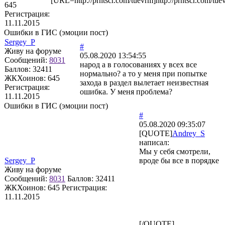
[URL=http://prntscr.com/tuevrm]http://prntscr.com/tu
645
Регистрация:
11.11.2015
Ошибки в ГИС (эмоции пост)
Sergey_P
#
Живу на форуме
05.08.2020 13:54:55
Сообщений:
8031
народ а в голосованиях у всех все
Баллов:
32411
нормально? а то у меня при попытке
ЖКХоинов: 645
захода в раздел вылетает неизвестная
Регистрация:
ошибка. У меня проблема?
11.11.2015
Ошибки в ГИС (эмоции пост)
#
05.08.2020 09:35:07
[QUOTE]
Andrey_S
написал:
Мы у себя смотрели,
Sergey_P
вроде бы все в порядке
Живу на форуме
Сообщений:
8031
Баллов:
32411
ЖКХоинов: 645
Регистрация:
11.11.2015
[/QUOTE]