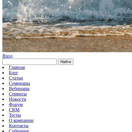
Вход
Найти
Главная
Блог
Статьи
Семинары
Вебинары
Сервисы
Новости
Форум
CRM
Тесты
О компании
Контакты
Собрания