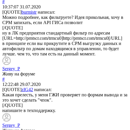
#
10:37:07
31.07.2020
[QUOTE]
burmistr
написал:
Можно подробнее, как фильтруете? Идея прикольная, хочу в
СРМ запихать, если API ГИСа позволит
[/QUOTE]
ну в ЛК предприятия стандартный фильтр по адресам
[URL=http://prntscr.com/trmcu0]http://prntscr.com/trmcu0[/URL]
в принципе если вы прикрутите в СРМ выгрузку данных и
автофильтр по домам находящимся в управлении, то будет
лучше. чем то, что там есть на данный момент.
Sergey_P
Живу на форуме
#
12:22:48
29.07.2020
[QUOTE]
zIG42
написал:
Какая прелесть, у меня ГЖИ проверяет по формам вывода и за
это хочет сделать "чпок".
[/QUOTE]
напишите в техподдержку.
Sergey_P