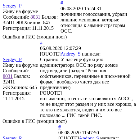
#
Sergey_P
06.08.2020 15:24:31
Живу на форуме
починили голосования, убрали
Сообщений:
8031
Баллов:
лишние менюшки, которые
32411
ЖКХоинов: 645
относяцца к администраторам
Регистрация:
11.11.2015
ОСС.
Ошибки в ГИС (эмоции пост)
#
06.08.2020 12:07:29
[QUOTE]
Andrey_S
написал:
Sergey_P
Странно. У нас еще функцию
Живу на форуме
администратора ОСС по ряду домов
Сообщений:
подтвердили (раздел "Решения
8031
Баллов:
собственников, переданные в письменной
32411
форме" вообще-то чисто для нее
ЖКХоинов: 645
предназначен)
Регистрация:
[/QUOTE]
11.11.2015
вот именно, то есть те кто являются АОСС,
те не видят этот раздел и у них все хорошо, а
те кто не являются, видят и им это все
поломало ... ГИС такой ГИС.
Ошибки в ГИС (эмоции пост)
#
06.08.2020 11:47:50
Sergey_P
[QUOTE]
Andrey_S
написал: