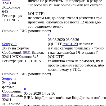
ничего не разместить, не проверить в разделе
32411
"Голосования". Как обновили-так все слетело.
ЖКХоинов:
645
[/QUOTE]
Регистрация:
не совсем так, до обеда вчера я разместил три
11.11.2015
протокола, сломалось все после 12 часов где-
то предположительно.
Ошибки в ГИС (эмоции пост)
#
06.08.2020 08:08:36
Sergey_P
[QUOTE]
nsk31129
написал:
Живу на форуме
и у нас сегодня появилась - точно
Сообщений:
8031
Баллов:
такая же ошибка ! Что делать ?
32411
ЖКХоинов: 645
[/QUOTE]
Регистрация:
11.11.2015
хз очистка кэша не помогает, ну я
просто сменил вектор работы, ибо
косяк походу у ГИС.
Ошибки в ГИС (эмоции пост)
Sergey_P
Живу на
форуме
#
Сообщений:
05.08.2020 14:02:56
8031
Баллов:
[URL=http://prntscr.com/tueuax]http://prntscr.com/tu
32411
ЖКХоинов: