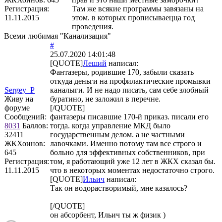
Регистрация:
Там же всякие программы завязаны на
11.11.2015
этом. в которых прописываецца год
проведения.
Всеми любимая "Канализация"
#
25.07.2020 14:01:48
[QUOTE]
Леший
написал:
Фантазеры, родившие 170, забыли сказать
откуда деньги на профилактические промывки
Sergey_P
каналыги. И не надо писать, сам себе злобный
Живу на
буратино, не заложил в перечне.
форуме
[/QUOTE]
Сообщений:
фантазеры писавшие 170-й приказ. писали его
8031
Баллов:
тогда. когда управление МКД было
32411
государственным делом. а не частными
ЖКХоинов:
лавочками. Именно потому там все строго и
645
больно для эффективных собственников, при
Регистрация:
том, я работающий уже 12 лет в ЖКХ сказал бы.
11.11.2015
что в некоторых моментах недостаточно строго.
[QUOTE]
Ильич
написал:
Так он водорастворимый, мне казалось?
[/QUOTE]
он абсорбент, Ильич ты ж физик )