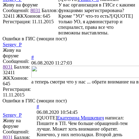
Живу на форуме
У вас организация в ГИСе с какими
Сообщений:
8031
Баллов:
функциями зарегистрирована?
32411
ЖКХоинов: 645
Кроме "УО" что-то есть?[/QUOTE]
Регистрация:
11.11.2015
только УО, я администратор и
специалист, права все что
возможны выставлены.
Ошибки в ГИС (эмоции пост)
Sergey_P
Живу на
форуме
#
Сообщений:
06.08.2020 11:27:03
8031
Баллов:
32411
ЖКХоинов:
а теперь смотри что у нас ... обрати внимание на 
645
Регистрация:
11.11.2015
Ошибки в ГИС (эмоции пост)
#
06.08.2020 10:54:45
Sergey_P
[QUOTE]
Екатерина Мишкевич
написал:
Живу на
Пишите в ТП. Чем больше обращений-тем
форуме
лучше. Может хоть внимание обратят.
Сообщений:
Конечно, у них неполадки. Второй день
8031
Баллов: