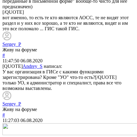
переданные в письменной форме" вообще-то чисто для нее
предназначен)
[/QUOTE]
вот именно, то есть те кто являются АОСС, те не видят этот
раздел и у них все хорошо, а те кто не являются, видят и им
это все поломало ... ГИС такой ГИС.
Sergey_P
Живу на форуме
#
11:47:50
06.08.2020
[QUOTE]
Andrey_S
написал:
У вас организация в ГИСе с какими функциями
зарегистрирована? Кроме "УО" что-то есть?[/QUOTE]
только УО, я администратор и специалист, права все что
возможны выставлены.
Sergey_P
Живу на форуме
#
11:27:03
06.08.2020