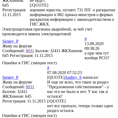
ЖКХоинов:
не будут.
645
[/QUOTE]
Регистрация:
хорошие юристы, путают 731 ПП о раскрытии
11.11.2015
информации и 882 приказ минстроя о формах
раскрытия информации с законодательством о
ГИС ЖКХ.
Электрощитовая признана аварийной, за чей счет
производится замена электрощитовой
#
Sergey_P
13.08.2020
Живу на форуме
09:38:26
Сообщений:
8031
Баллов:
32411
ЖКХоинов:
а при чем тут
645
Регистрация:
11.11.2015
вообще РСО?
Ошибки в ГИС (эмоции пост)
#
07.08.2020 07:52:23
Sergey_P
[QUOTE]
Andrey_S
написал:
Живу на форуме
И еще не ясно, что такое за раздел
Сообщений:
8031
"Предложения собственников" - у
Баллов:
32411
нас его не было и нет. У вас так и
ЖКХоинов: 645
остался?
Регистрация:
11.11.2015
[/QUOTE]
нет все пропало, теперь только один
раздел остался.
Ошибки в ГИС (эмоции пост)