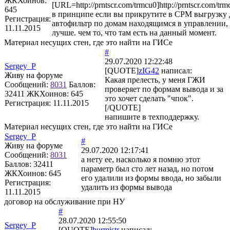
ЖКХоинов:
[URL=http://prntscr.com/trmcu0]http://prntscr.com/tr
645
в принципе если вы прикрутите в СРМ выгрузку
Регистрация:
автофильтр по домам находящимся в управлении, 
11.11.2015
лучше. чем то, что там есть на данный момент.
Материал несущих стен, где это найти на ГИСе
#
29.07.2020 12:22:48
Sergey_P
[QUOTE]
zIG42
написал:
Живу на форуме
Какая прелесть, у меня ГЖИ
Сообщений:
8031
Баллов:
проверяет по формам вывода и за
32411
ЖКХоинов: 645
это хочет сделать "чпок".
Регистрация:
11.11.2015
[/QUOTE]
напишите в техподдержку.
Материал несущих стен, где это найти на ГИСе
Sergey_P
#
Живу на форуме
29.07.2020 12:17:41
Сообщений:
8031
а нету ее, насколько я помню этот
Баллов:
32411
параметр был сто лет назад, но потом
ЖКХоинов: 645
его удалили из формы ввода, но забыли
Регистрация:
удалить из формы вывода
11.11.2015
договор на обслуживание при НУ
#
28.07.2020 12:55:50
Sergey_P
[QUOTE]
burmistr
написал: