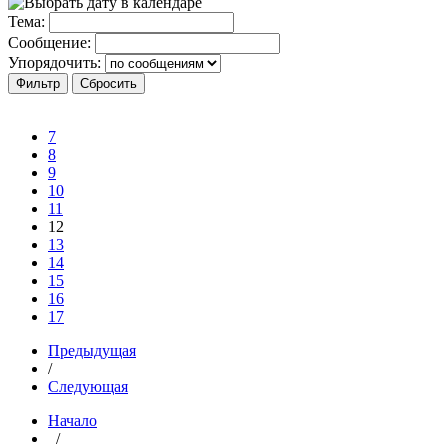
Тема:
Сообщение:
Упорядочить:
7
8
9
10
11
12
13
14
15
16
17
Предыдущая
/
Следующая
Начало
/