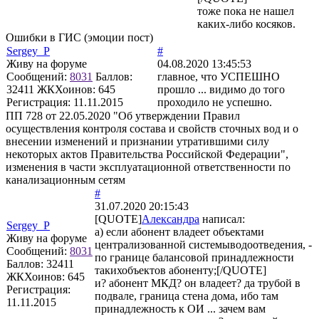
тоже пока не нашел
каких-либо косяков.
Ошибки в ГИС (эмоции пост)
Sergey_P
#
Живу на форуме
04.08.2020 13:45:53
Сообщений:
8031
Баллов:
главное, что УСПЕШНО
32411
ЖКХоинов: 645
прошло ... видимо до того
Регистрация:
11.11.2015
проходило не успешно.
ПП 728 от 22.05.2020 "Об утверждении Правил
осуществления контроля состава и свойств сточных вод и о
внесении изменений и признании утратившими силу
некоторых актов Правительства Российской Федерации",
изменения в части эксплуатационной ответственности по
канализационным сетям
#
31.07.2020 20:15:43
[QUOTE]
Александра
написал:
Sergey_P
а) если абонент владеет объектами
Живу на форуме
централизованной системыводоотведения, -
Сообщений:
8031
по границе балансовой принадлежности
Баллов:
32411
такихобъектов абоненту;[/QUOTE]
ЖКХоинов: 645
и? абонент МКД? он владеет? да трубой в
Регистрация:
подвале, граница стена дома, ибо там
11.11.2015
принадлежность к ОИ ... зачем вам