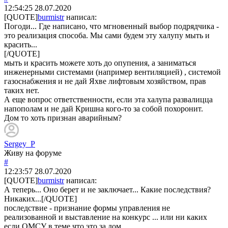
12:54:25
28.07.2020
[QUOTE]
burmistr
написал:
Погоди... Где написано, что мгновенный выбор подрядчика -
это реализация способа. Мы сами будем эту халупу мыть и
красить...
[/QUOTE]
мыть и красить можете хоть до опупения, а заниматься
инженерными системами (например вентиляцией) , системой
газоснабжения и не дай Яхве лифтовым хозяйством, прав
таких нет.
А еще вопрос ответственности, если эта халупа развалицца
напополам и не дай Кришна кого-то за собой похоронит.
Дом то хоть признан аварийным?
Sergey_P
Живу на форуме
#
12:23:57
28.07.2020
[QUOTE]
burmistr
написал:
А теперь... Оно берет и не заключает... Какие последствия?
Никаких...[/QUOTE]
последствие - признание формы управления не
реализованной и выставление на конкурс ... или ни каких
если ОМСУ в теме что это за дом.