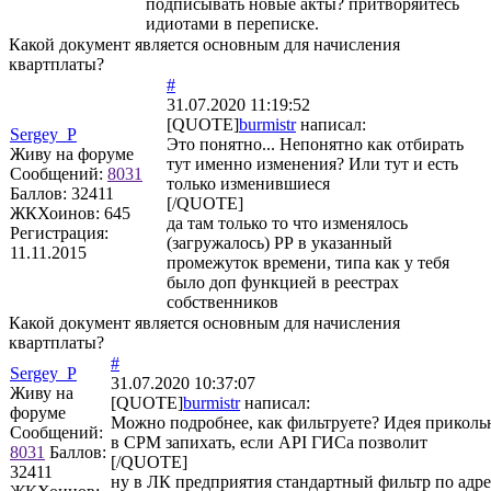
подписывать новые акты? притворяйтесь
идиотами в переписке.
Какой документ является основным для начисления
квартплаты?
#
31.07.2020 11:19:52
[QUOTE]
burmistr
написал:
Sergey_P
Это понятно... Непонятно как отбирать
Живу на форуме
тут именно изменения? Или тут и есть
Сообщений:
8031
только изменившиеся
Баллов:
32411
[/QUOTE]
ЖКХоинов: 645
да там только то что изменялось
Регистрация:
(загружалось) РР в указанный
11.11.2015
промежуток времени, типа как у тебя
было доп функцией в реестрах
собственников
Какой документ является основным для начисления
квартплаты?
#
Sergey_P
31.07.2020 10:37:07
Живу на
[QUOTE]
burmistr
написал:
форуме
Можно подробнее, как фильтруете? Идея прикольн
Сообщений:
в СРМ запихать, если API ГИСа позволит
8031
Баллов:
[/QUOTE]
32411
ну в ЛК предприятия стандартный фильтр по адр