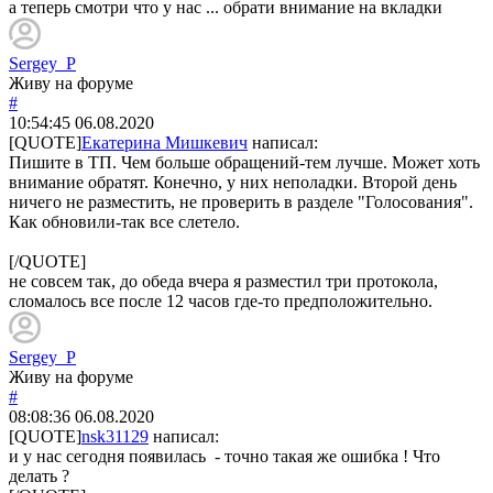
а теперь смотри что у нас ... обрати внимание на вкладки
Sergey_P
Живу на форуме
#
10:54:45
06.08.2020
[QUOTE]
Екатерина Мишкевич
написал:
Пишите в ТП. Чем больше обращений-тем лучше. Может хоть
внимание обратят. Конечно, у них неполадки. Второй день
ничего не разместить, не проверить в разделе "Голосования".
Как обновили-так все слетело.
[/QUOTE]
не совсем так, до обеда вчера я разместил три протокола,
сломалось все после 12 часов где-то предположительно.
Sergey_P
Живу на форуме
#
08:08:36
06.08.2020
[QUOTE]
nsk31129
написал:
и у нас сегодня появилась - точно такая же ошибка ! Что
делать ?