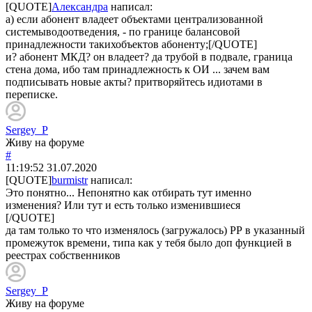
[QUOTE]
Александра
написал:
а) если абонент владеет объектами централизованной
системыводоотведения, - по границе балансовой
принадлежности такихобъектов абоненту;[/QUOTE]
и? абонент МКД? он владеет? да трубой в подвале, граница
стена дома, ибо там принадлежность к ОИ ... зачем вам
подписывать новые акты? притворяйтесь идиотами в
переписке.
Sergey_P
Живу на форуме
#
11:19:52
31.07.2020
[QUOTE]
burmistr
написал:
Это понятно... Непонятно как отбирать тут именно
изменения? Или тут и есть только изменившиеся
[/QUOTE]
да там только то что изменялось (загружалось) РР в указанный
промежуток времени, типа как у тебя было доп функцией в
реестрах собственников
Sergey_P
Живу на форуме