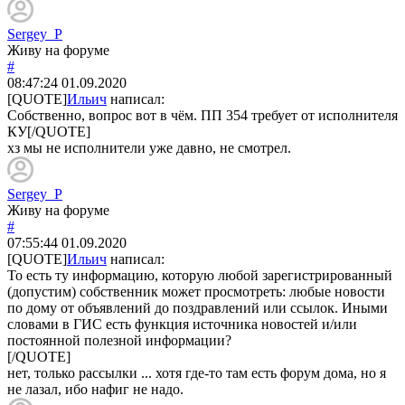
Sergey_P
Живу на форуме
#
08:47:24
01.09.2020
[QUOTE]
Ильич
написал:
Собственно, вопрос вот в чём. ПП 354 требует от исполнителя
КУ[/QUOTE]
хз мы не исполнители уже давно, не смотрел.
Sergey_P
Живу на форуме
#
07:55:44
01.09.2020
[QUOTE]
Ильич
написал:
То есть ту информацию, которую любой зарегистрированный
(допустим) собственник может просмотреть: любые новости
по дому от объявлений до поздравлений или ссылок. Иными
словами в ГИС есть функция источника новостей и/или
постоянной полезной информации?
[/QUOTE]
нет, только рассылки ... хотя где-то там есть форум дома, но я
не лазал, ибо нафиг не надо.