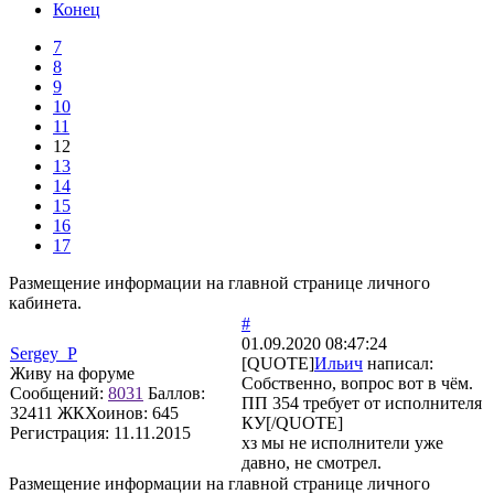
Конец
7
8
9
10
11
12
13
14
15
16
17
Размещение информации на главной странице личного
кабинета.
#
01.09.2020 08:47:24
Sergey_P
[QUOTE]
Ильич
написал:
Живу на форуме
Собственно, вопрос вот в чём.
Сообщений:
8031
Баллов:
ПП 354 требует от исполнителя
32411
ЖКХоинов: 645
КУ[/QUOTE]
Регистрация:
11.11.2015
хз мы не исполнители уже
давно, не смотрел.
Размещение информации на главной странице личного