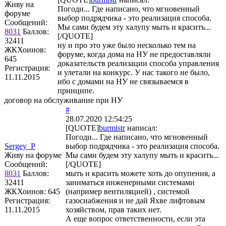
Живу на
Погоди... Где написано, что мгновенный
форуме
выбор подрядчика - это реализация способа.
Сообщений:
Мы сами будем эту халупу мыть и красить...
8031
Баллов:
[/QUOTE]
32411
ну и про это уже было несколько тем на
ЖКХоинов:
форуме, когда дома на НУ не предоставляли
645
доказательств реализации способа управления
Регистрация:
и улетали на конкурс. У нас такого не было,
11.11.2015
ибо с домами на НУ не связываемся в
принципе.
договор на обслуживание при НУ
#
28.07.2020 12:54:25
[QUOTE]
burmistr
написал:
Погоди... Где написано, что мгновенный
Sergey_P
выбор подрядчика - это реализация способа.
Живу на форуме
Мы сами будем эту халупу мыть и красить...
Сообщений:
[/QUOTE]
8031
Баллов:
мыть и красить можете хоть до опупения, а
32411
заниматься инженерными системами
ЖКХоинов: 645
(например вентиляцией) , системой
Регистрация:
газоснабжения и не дай Яхве лифтовым
11.11.2015
хозяйством, прав таких нет.
А еще вопрос ответственности, если эта