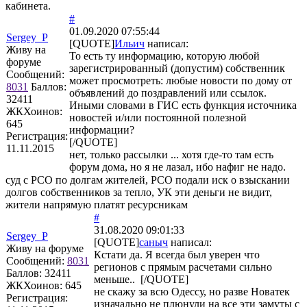
кабинета.
#
01.09.2020 07:55:44
Sergey_P
[QUOTE]
Ильич
написал:
Живу на
То есть ту информацию, которую любой
форуме
зарегистрированный (допустим) собственник
Сообщений:
может просмотреть: любые новости по дому от
8031
Баллов:
объявлений до поздравлений или ссылок.
32411
Иными словами в ГИС есть функция источника
ЖКХоинов:
новостей и/или постоянной полезной
645
информации?
Регистрация:
[/QUOTE]
11.11.2015
нет, только рассылки ... хотя где-то там есть
форум дома, но я не лазал, ибо нафиг не надо.
суд с РСО по долгам жителей, РСО подали иск о взыскании
долгов собственников за тепло, УК эти деньги не видит,
жители напрямую платят ресурсникам
#
31.08.2020 09:01:33
Sergey_P
[QUOTE]
саныч
написал:
Живу на форуме
Кстати да. Я всегда был уверен что
Сообщений:
8031
регионов с прямым расчетами сильно
Баллов:
32411
меньше.. [/QUOTE]
ЖКХоинов: 645
не скажу за всю Одессу, но разве Новатек
Регистрация:
изначально не плюнули на все эти замуты с