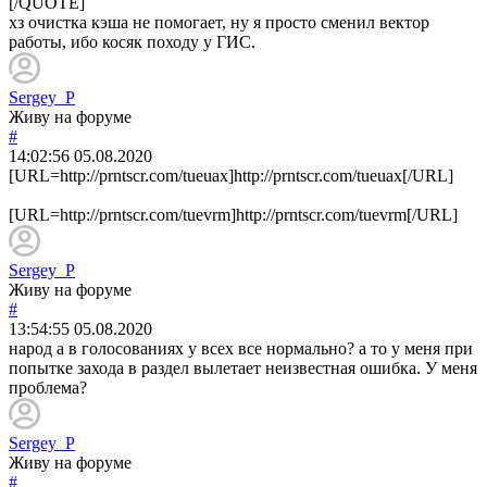
[/QUOTE]
хз очистка кэша не помогает, ну я просто сменил вектор
работы, ибо косяк походу у ГИС.
Sergey_P
Живу на форуме
#
14:02:56
05.08.2020
[URL=http://prntscr.com/tueuax]http://prntscr.com/tueuax[/URL]
[URL=http://prntscr.com/tuevrm]http://prntscr.com/tuevrm[/URL]
Sergey_P
Живу на форуме
#
13:54:55
05.08.2020
народ а в голосованиях у всех все нормально? а то у меня при
попытке захода в раздел вылетает неизвестная ошибка. У меня
проблема?
Sergey_P
Живу на форуме
#