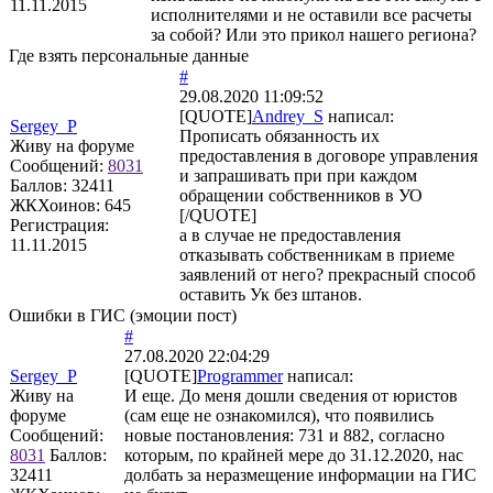
11.11.2015
исполнителями и не оставили все расчеты
за собой? Или это прикол нашего региона?
Где взять персональные данные
#
29.08.2020 11:09:52
[QUOTE]
Andrey_S
написал:
Sergey_P
Прописать обязанность их
Живу на форуме
предоставления в договоре управления
Сообщений:
8031
и запрашивать при при каждом
Баллов:
32411
обращении собственников в УО
ЖКХоинов: 645
[/QUOTE]
Регистрация:
а в случае не предоставления
11.11.2015
отказывать собственникам в приеме
заявлений от него? прекрасный способ
оставить Ук без штанов.
Ошибки в ГИС (эмоции пост)
#
27.08.2020 22:04:29
Sergey_P
[QUOTE]
Programmer
написал:
Живу на
И еще. До меня дошли сведения от юристов
форуме
(сам еще не ознакомился), что появились
Сообщений:
новые постановления: 731 и 882, согласно
8031
Баллов:
которым, по крайней мере до 31.12.2020, нас
32411
долбать за неразмещение информации на ГИС