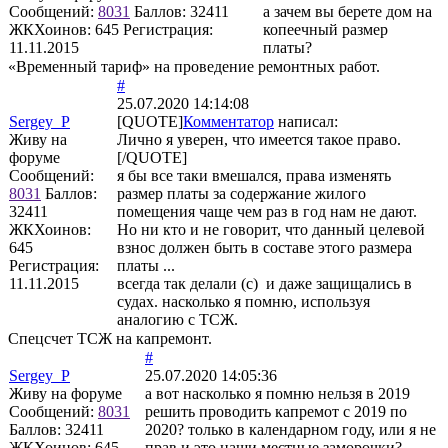
Сообщений:
8031
Баллов:
32411
а зачем вы берете дом на
ЖКХоинов: 645
Регистрация:
копеечный размер
11.11.2015
платы?
«Временный тариф» на проведение ремонтных работ.
#
25.07.2020 14:14:08
Sergey_P
[QUOTE]
Комментатор
написал:
Живу на
Лично я уверен, что имеется такое право.
форуме
[/QUOTE]
Сообщений:
я бы все таки вмешался, права изменять
8031
Баллов:
размер платы за содержание жилого
32411
помещения чаще чем раз в год нам не дают.
ЖКХоинов:
Но ни кто и не говорит, что данный целевой
645
взнос должен быть в составе этого размера
Регистрация:
платы ...
11.11.2015
всегда так делали (с) и даже защищались в
судах. насколько я помню, используя
аналогию с ТСЖ.
Спецсчет ТСЖ на капремонт.
#
Sergey_P
25.07.2020 14:05:36
Живу на форуме
а вот насколько я помню нельзя в 2019
Сообщений:
8031
решить проводить капремот с 2019 по
Баллов:
32411
2020? только в календарном году, или я не
ЖКХоинов: 645
прав и это наши местные заморочки?