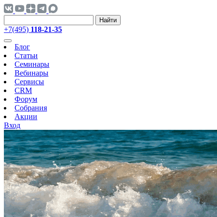
Найти
+7(495)
118-21-35
Блог
Статьи
Семинары
Вебинары
Сервисы
CRM
Форум
Собрания
Акции
Вход