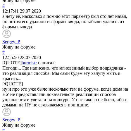
Живу на форуме
#
12:17:41
29.07.2020
а нету ее, насколько я помню этот параметр был сто лет назад,
но потом его удалили из формы ввода, но забыли удалить из
формы вывода
Sergey_P
Живу на форуме
#
12:55:50
28.07.2020
[QUOTE]
burmistr
написал:
Погоди... Где написано, что мгновенный выбор подрядчика -
это реализация способа. Мы сами будем эту халупу мыть и
красить...
[/QUOTE]
ну и про это уже было несколько тем на форуме, когда дома на
НУ не предоставляли доказательств реализации способа
управления и улетали на конкурс. У нас такого не было, ибо с
домами на НУ не связываемся в принципе.
Sergey_P
Живу на форуме
#