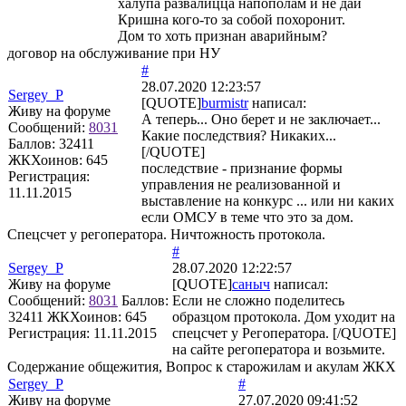
халупа развалицца напополам и не дай
Кришна кого-то за собой похоронит.
Дом то хоть признан аварийным?
договор на обслуживание при НУ
#
28.07.2020 12:23:57
Sergey_P
[QUOTE]
burmistr
написал:
Живу на форуме
А теперь... Оно берет и не заключает...
Сообщений:
8031
Какие последствия? Никаких...
Баллов:
32411
[/QUOTE]
ЖКХоинов: 645
последствие - признание формы
Регистрация:
управления не реализованной и
11.11.2015
выставление на конкурс ... или ни каких
если ОМСУ в теме что это за дом.
Спецсчет у регоператора. Ничтожность протокола.
#
Sergey_P
28.07.2020 12:22:57
Живу на форуме
[QUOTE]
саныч
написал:
Сообщений:
8031
Баллов:
Если не сложно поделитесь
32411
ЖКХоинов: 645
образцом протокола. Дом уходит на
Регистрация:
11.11.2015
спецсчет у Регоператора. [/QUOTE]
на сайте регоператора и возьмите.
Содержание общежития, Вопрос к старожилам и акулам ЖКХ
Sergey_P
#
Живу на форуме
27.07.2020 09:41:52