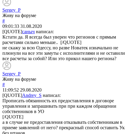
Sergey_P
Живу на форуме
#
09:01:33
31.08.2020
[QUOTE]
саныч
написал:
Кстати да. Я всегда был уверен что регионов с прямым
расчетами сильно меньше.. [/QUOTE]
не скажу за всю Одессу, но разве Новатек изначально не
плюнули на все эти замуты с исполнителями и не оставили
все расчеты за собой? Или это прикол нашего региона?
Sergey_P
Живу на форуме
#
11:09:52
29.08.2020
[QUOTE]
Andrey_S
написал:
Прописать обязанность их предоставления в договоре
управления и запрашивать при при каждом обращении
собственников в УО
[/QUOTE]
а в случае не предоставления отказывать собственникам в
приеме заявлений от него? прекрасный способ оставить Ук
без штанов.