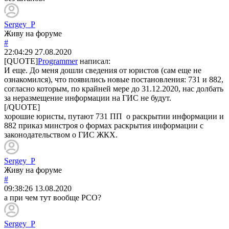
Sergey_P
Живу на форуме
#
22:04:29
27.08.2020
[QUOTE]
Programmer
написал:
И еще. До меня дошли сведения от юристов (сам еще не
ознакомился), что появились новые постановления: 731 и 882,
согласно которым, по крайней мере до 31.12.2020, нас долбать
за неразмещение информации на ГИС не будут.
[/QUOTE]
хорошие юристы, путают 731 ПП о раскрытии информации и
882 приказ минстроя о формах раскрытия информации с
законодательством о ГИС ЖКХ.
Sergey_P
Живу на форуме
#
09:38:26
13.08.2020
а при чем тут вообще РСО?
Sergey_P