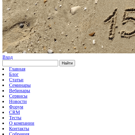
Вход
Найти
Главная
Блог
Статьи
Семинары
Вебинары
Сервисы
Новости
Форум
CRM
Тесты
О компании
Контакты
Собрания