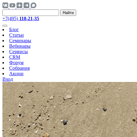
Найти
+7(495)
118-21-35
Блог
Статьи
Семинары
Вебинары
Сервисы
CRM
Форум
Собрания
Акции
Вход