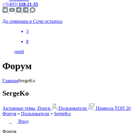
+7(495)
118-21-35
До семинара в Сочи осталось
3
8
дней
Форум
Главная
SergeKo
SergeKo
Активные темы
Поиск
Пользователи
Правила
ТОП 20
Форум
»
Пользователи
»
SergeKo
Вход
Форум