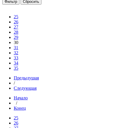
25
26
27
28
29
30
31
32
33
34
35
Предыдущая
/
Следующая
Начало
/
Конец
25
26