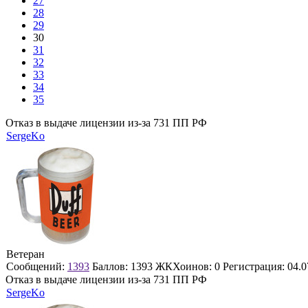
27
28
29
30
31
32
33
34
35
Отказ в выдаче лицензии из-за 731 ПП РФ
SergeKo
Ветеран
Сообщений:
1393
Баллов:
1393
ЖКХоинов: 0
Регистрация:
04.0
Отказ в выдаче лицензии из-за 731 ПП РФ
SergeKo