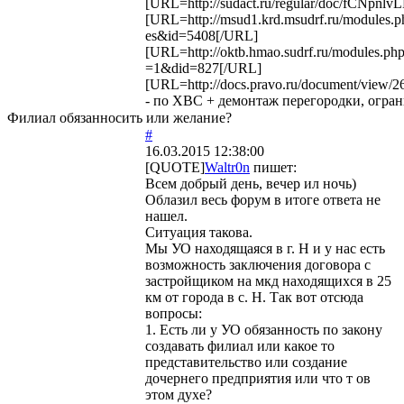
[URL=http://sudact.ru/regular/doc/fCNpnlv
[URL=http://msud1.krd.msudrf.ru/modules.p
es&id=5408[/URL]
[URL=http://oktb.hmao.sudrf.ru/modules.ph
=1&did=827[/URL]
[URL=http://docs.pravo.ru/document/view/2
- по ХВС + демонтаж перегородки, огран
Филиал обязанносить или желание?
#
16.03.2015 12:38:00
[QUOTE]
Waltr0n
пишет:
Всем добрый день, вечер ил ночь)
Облазил весь форум в итоге ответа не
нашел.
Ситуация такова.
Мы УО находящаяся в г. Н и у нас есть
возможность заключения договора с
застройщиком на мкд находящихся в 25
км от города в с. Н. Так вот отсюда
вопросы:
1. Есть ли у УО обязанность по закону
создавать филиал или какое то
представительство или создание
дочернего предприятия или что т ов
этом духе?