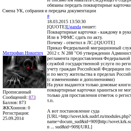
обязаны передать поквартирные карточки 
Смена УК, собрания и передача документации
#
18.03.2015 13:50:30
[QUOTE]
Uganda
пишет:
Поквартирные карточки - каждому в руки
Или в УФМС сдать по акту.
Почему - ответил в ЛС.[/QUOTE]
Приказ Федеральной миграционный служ
Митрофан Никитич
2012 г. N 288 "Об утверждении Админис
регламента предоставления Федерально
службой государственной услуги по рег
учету граждан Российской Федерации по
и по месту жительства в пределах Росси
(с изменениями и дополнениями)
На руки выдаются только домовые книг
поквартирные карточки храниться не мог
Прописанный
только для проставления отметок о реги
Сообщений:
873
т.п.
Баллов:
873
ЖКХоинов: 0
А вот постановление суда
Регистрация:
[URL=http://sovet.krk.sudrf.ru/modules.php?
25.09.2014
name=docum_sud&id=909]http://sovet.krk.su
n ... sud&id=909[/URL]