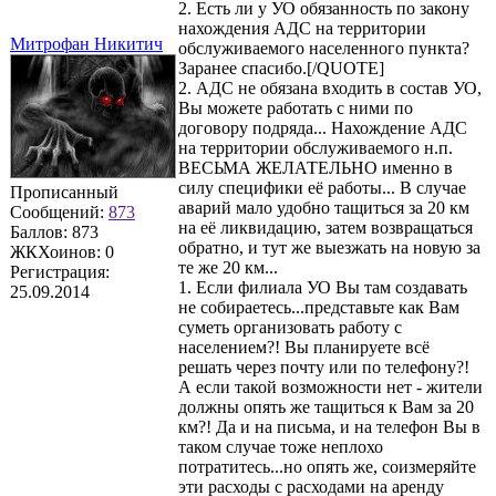
2. Есть ли у УО обязанность по закону
нахождения АДС на территории
Митрофан Никитич
обслуживаемого населенного пункта?
Заранее спасибо.[/QUOTE]
2. АДС не обязана входить в состав УО,
Вы можете работать с ними по
договору подряда... Нахождение АДС
на территории обслуживаемого н.п.
ВЕСЬМА ЖЕЛАТЕЛЬНО именно в
силу специфики её работы... В случае
Прописанный
аварий мало удобно тащиться за 20 км
Сообщений:
873
на её ликвидацию, затем возвращаться
Баллов:
873
обратно, и тут же выезжать на новую за
ЖКХоинов: 0
те же 20 км...
Регистрация:
1. Если филиала УО Вы там создавать
25.09.2014
не собираетесь...представьте как Вам
суметь организовать работу с
населением?! Вы планируете всё
решать через почту или по телефону?!
А если такой возможности нет - жители
должны опять же тащиться к Вам за 20
км?! Да и на письма, и на телефон Вы в
таком случае тоже неплохо
потратитесь...но опять же, соизмеряйте
эти расходы с расходами на аренду