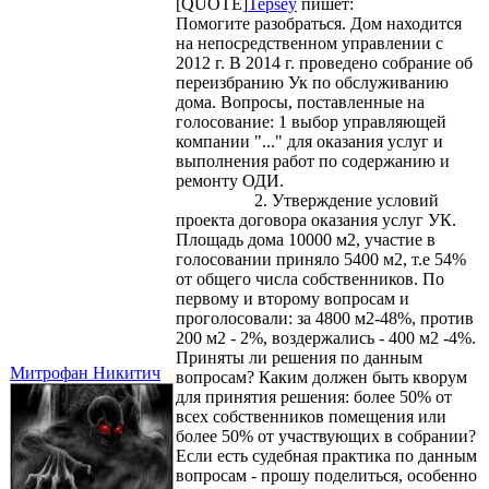
[QUOTE]
Tepsey
пишет:
Помогите разобраться. Дом находится
на непосредственном управлении с
2012 г. В 2014 г. проведено собрание об
переизбранию Ук по обслуживанию
дома. Вопросы, поставленные на
голосование: 1 выбор управляющей
компании "..." для оказания услуг и
выполнения работ по содержанию и
ремонту ОДИ.
2. Утверждение условий
проекта договора оказания услуг УК.
Площадь дома 10000 м2, участие в
голосовании приняло 5400 м2, т.е 54%
от общего числа собственников. По
первому и второму вопросам и
проголосовали: за 4800 м2-48%, против
200 м2 - 2%, воздержались - 400 м2 -4%.
Приняты ли решения по данным
Митрофан Никитич
вопросам? Каким должен быть кворум
для принятия решения: более 50% от
всех собственников помещения или
более 50% от участвующих в собрании?
Если есть судебная практика по данным
вопросам - прошу поделиться, особенно