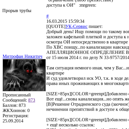
доступа к ОИ" :mrgreen:
Прорыв трубы
#
16.03.2015 15:59:34
[QUOTE]
УК-Сервис
пишет:
Добрый день! Ищу помощи по такому воп
заложен кафельной плиткой и доступа к 
осмотра ОИ непосредственно в квартире
По ХВС поищу...по канализации навскид
АПЕЛЛЯЦИОННОЕ ОПРЕДЕЛЕНИЕ В
Митрофан Никитич
от 15 июля 2014 г. по делу N 33-9757/201
Там ситуация немного иная, чем у Вас...
квартире
И суд удовлетворил иск УО, т.к. в ходе 
права иных проживающих в многокварт
[SIZE=85px][COLOR=greenpt]Добавлено сп
Прописанный
Вот ещё...снова канализация...но опять 
Сообщений:
873
[B]Решение Отрадненского суда (заочное
Баллов:
873
нечинении препятствий в доступе к общ
ЖКХоинов: 0
Регистрация:
[SIZE=85px][COLOR=greenpt]Добавлено сп
25.09.2014
+ ещё несколько ссылок: