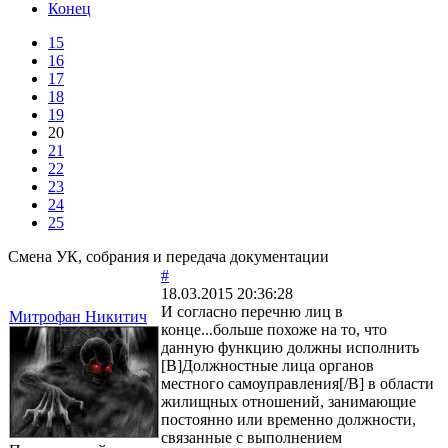
Конец
15
16
17
18
19
20
21
22
23
24
25
Смена УК, собрания и передача документации
#
18.03.2015 20:36:28
И согласно перечню лиц в
Митрофан Никитич
конце...больше похоже на то, что
данную функцию должны исполнить
[B]Должностные лица органов
местного самоуправления[/B] в области
жилищных отношений, занимающие
постоянно или временно должности,
связанные с выполнением