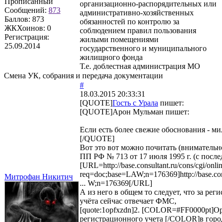
Прописанный
организационно-распорядительных или
Сообщений:
873
административно-хозяйственных
Баллов:
873
обязанностей по контролю за
ЖКХоинов: 0
соблюдением правил пользования
Регистрация:
жилыми помещениями
25.09.2014
государственного и муниципального
жилищного фонда
Т.е. доблестная администрация МО
Смена УК, собрания и передача документации
#
18.03.2015 20:33:31
[QUOTE]
Гость с Урала
пишет:
[QUOTE]
Арон Мульман
пишет:
Если есть более свежие обоснования - ми
[/QUOTE]
Вот это вот можно почитать (внимательн
ПП РФ № 713 от 17 июля 1995 г. (с посл
[URL=http://base.consultant.ru/cons/cgi/onlin
req=doc;base=LAW;n=176369]http://base.cons
Митрофан Никитич
... W;n=176369[/URL]
А из него в общем то следует, что за рег
учёта сейчас отвечает ФМС,
[quote:1opfxzdn]2. [COLOR=#FF0000pt]О
регистрационного учета [/COLOR]в город