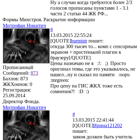
Ну а случаи когда требуются более 2/3
голосов прописаны пунктами 1 - 3.1
части 2 статьи 44 ЖК РФ...
Формы Минстроя. Раскрытие информации
Митрофан Никитич
#
13.03.2015 22:55:24
[QUOTE]
burmistr
пишет:
откуда 300 тысяч то... комп с сенсорным
экраном + простенький плагин к
браузеру[/QUOTE]
Цены назначаю не я :!: ;) Просто
Прописанный
оригинал темы, где это указывалось, не
Сообщений:
873
нашел...ну и сказал по памяти :oops:
Баллов:
873
:mrgreen:
ЖКХоинов: 0
Про цену на ГИС ЖКХ тоже есть
Регистрация:
сомнения?! :D :)
25.09.2014
Директор Фонда.
Митрофан Никитич
#
13.03.2015 22:41:44
[QUOTE]
Ирина121202
пишет:
замом должен быть учитель