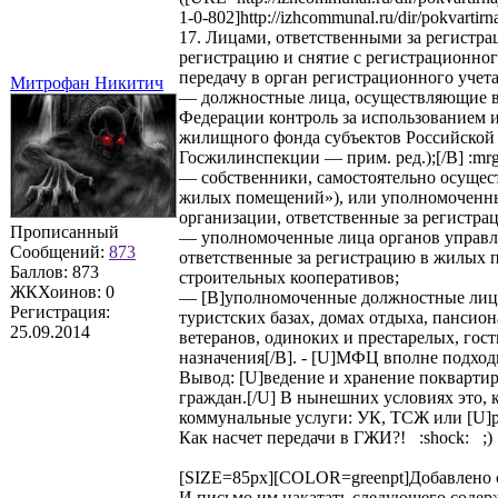
1-0-802]http://izhcommunal.ru/dir/pokvartir
17. Лицами, ответственными за регистр
регистрацию и снятие с регистрационног
передачу в орган регистрационного учет
Митрофан Никитич
— должностные лица, осуществляющие в
Федерации контроль за использованием 
жилищного фонда субъектов Российской
Госжилинспекции — прим. ред.);[/B] :mrgre
— собственники, самостоятельно осуще
жилых помещений»), или уполномоченны
организации, ответственные за регистр
Прописанный
— уполномоченные лица органов управ
Сообщений:
873
ответственные за регистрацию в жилых
Баллов:
873
строительных кооперативов;
ЖКХоинов: 0
— [B]уполномоченные должностные лица,
Регистрация:
туристских базах, домах отдыха, пансио
25.09.2014
ветеранов, одиноких и престарелых, гос
назначения[/B]. - [U]МФЦ вполне подход
Вывод: [U]ведение и хранение покварти
граждан.[/U] В нынешних условиях это, 
коммунальные услуги: УК, ТСЖ или [U]р
Как насчет передачи в ГЖИ?! :shock: ;)
[SIZE=85px][COLOR=greenpt]Добавлено сп
И письмо им накатать следующего содержа