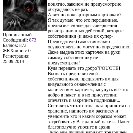
понятно, законом не предусмотрено,
обсуждалось не раз.
А вот по поквартирным карточкам?
Я так думаю, что это перс.данные,
предназначенные для совершения
регистрационных действий, которые
Прописанный
собственники (и даже их супер-
Сообщений:
873
Председатель) самостоятельно
Баллов:
873
осуществлять не могут по определению.
ЖКХоинов: 0
Даже выдача этих карточек на руки
Регистрация:
самому собственнику не
25.09.2014
предусмотрена!
Куда передать это добро?[/QUOTE]
Вызвать представителей
собственников, предъявить им для
визуального ознакомления с
количеством карточек, засунуть всё это
добро в пакет, и в их присутствии
опечатать и закрепить подписями...
Составить что-то типа акта принятия на
хранение, написать им расписку и
уведомить кто и каким образом может
затребовать у Вас данный пакет... Пакет
благополучно уносите в архив
Либо еще лучший вариант: товарищей