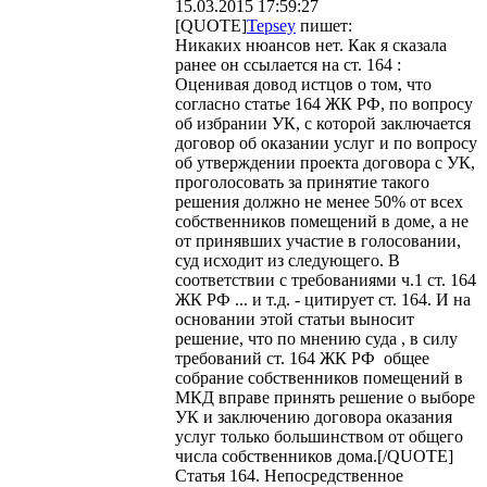
15.03.2015 17:59:27
[QUOTE]
Tepsey
пишет:
Никаких нюансов нет. Как я сказала
ранее он ссылается на ст. 164 :
Оценивая довод истцов о том, что
согласно статье 164 ЖК РФ, по вопросу
об избрании УК, с которой заключается
договор об оказании услуг и по вопросу
об утверждении проекта договора с УК,
проголосовать за принятие такого
решения должно не менее 50% от всех
собственников помещений в доме, а не
от принявших участие в голосовании,
суд исходит из следующего. В
соответствии с требованиями ч.1 ст. 164
ЖК РФ ... и т.д. - цитирует ст. 164. И на
основании этой статьи выносит
решение, что по мнению суда , в силу
требований ст. 164 ЖК РФ общее
собрание собственников помещений в
МКД вправе принять решение о выборе
УК и заключению договора оказания
услуг только большинством от общего
числа собственников дома.[/QUOTE]
Статья 164. Непосредственное