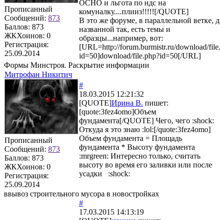
ОСНО и льгота по ндс на
Прописанный
комуналку....плииз!!!!![/QUOTE]
Сообщений:
873
В это же форуме, в параллельной ветке, 
Баллов:
873
названной так, есть темы и
ЖКХоинов: 0
образцы...например, вот:
Регистрация:
[URL=http://forum.burmistr.ru/download/file
25.09.2014
id=50]download/file.php?id=50[/URL]
Формы Минстроя. Раскрытие информации
Митрофан Никитич
#
18.03.2015 12:21:32
[QUOTE]
Ирина В.
пишет:
[quote:3fez4omo]Объем
фундамента[/QUOTE] Чего, чего :shock:
Откуда я это знаю :lol:[/quote:3fez4omo]
Объем фундамента = Площадь
Прописанный
фундамента * Высоту фундамента
Сообщений:
873
:mrgreen: Интересно только, считать
Баллов:
873
высоту во время его заливки или после
ЖКХоинов: 0
усадки :shock:
Регистрация:
25.09.2014
ввывоз строительного мусора в новостройках
#
17.03.2015 14:13:19