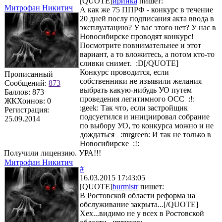
[QUOTE]
иринка
пишет:
Митрофан Никитич
А как же 75 ППРФ - конкурс в течение
20 дней послу подписания акта ввода в
эксплуатацию? У вас этого нет? У нас в
Новосибирске проводят конкурс!
Посмотрите повнимательнее и этот
вариант, а то вложитесь, а потом кто-то
сливки снимет. :D[/QUOTE]
Конкурс проводится, если
Прописанный
собственники не изъявили желания
Сообщений:
873
выбрать какую-нибудь УО путем
Баллов:
873
проведения легитимного ОСС :!:
ЖКХоинов: 0
:geek: Так что, если застройщик
Регистрация:
подсуетился и инициировал собрание
25.09.2014
по выбору УО, то конкурса можно и не
дождаться :mrgreen: И так не только в
Новосибирске :!:
Получили лицензию. УРА!!!
Митрофан Никитич
#
16.03.2015 17:43:05
[QUOTE]
burmistr
пишет:
В Ростовской области реформа на
обслуживание закрыта...[/QUOTE]
Хех...видимо не у всех в Ростовской