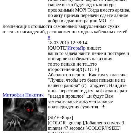
скорее всего будет ждать конкурс,
проводимый МО?! Тогда вместо архива,
по акту приема-передачи сдаете данное
добро в администрацию МО :!:
Компенсация стоимости самовольно вырубленных сухих
зеленых насаждений, расположенных вдоль кабельных сетей
#
18.03.2015 12:38:14
[QUOTE]
ИгорьЯр
пишет:
ваша то задача найти пеньки постарее и
постарше и избежать наказания
те это пеньки не те...это
второстепенно[/QUOTE]
Абсолютно верно... Как там у классика
"Лучше, чтобы это были пеньки не из
нашего района" (с) :mrgreen: Найдите
пни...переставьте дату на фотоаппарате
Митрофан Никитич
"назад в прошлое"...и будут Вам
замечательные документальные
подтверждения сухостоя :!:
[SIZE=85px]
[COLOR=greenpt]Добавлено спустя 3
minutes 47 seconds:[/COLOR][/SIZE]