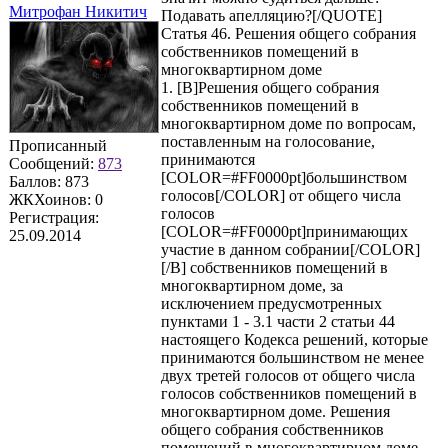
Митрофан Никитич
Подавать апелляцию?[/QUOTE]
Статья 46. Решения общего собрания
собственников помещений в
многоквартирном доме
1. [B]Решения общего собрания
собственников помещений в
многоквартирном доме по вопросам,
поставленным на голосование,
Прописанный
принимаются
Сообщений:
873
[COLOR=#FF0000pt]большинством
Баллов:
873
голосов[/COLOR] от общего числа
ЖКХоинов: 0
голосов
Регистрация:
[COLOR=#FF0000pt]принимающих
25.09.2014
участие в данном собрании[/COLOR]
[/B] собственников помещений в
многоквартирном доме, за
исключением предусмотренных
пунктами 1 - 3.1 части 2 статьи 44
настоящего Кодекса решений, которые
принимаются большинством не менее
двух третей голосов от общего числа
голосов собственников помещений в
многоквартирном доме. Решения
общего собрания собственников
помещений в многоквартирном доме