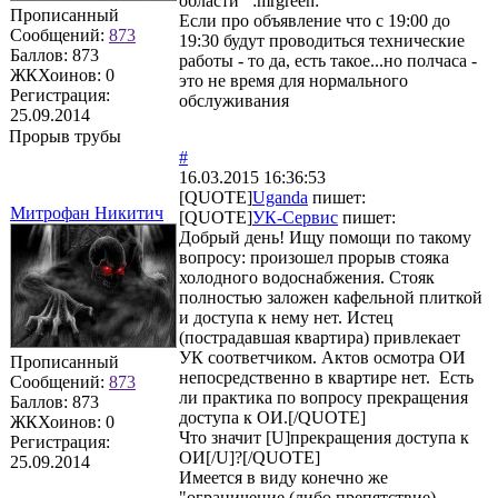
области :mrgreen:
Прописанный
Если про объявление что с 19:00 до
Сообщений:
873
19:30 будут проводиться технические
Баллов:
873
работы - то да, есть такое...но полчаса -
ЖКХоинов: 0
это не время для нормального
Регистрация:
обслуживания
25.09.2014
Прорыв трубы
#
16.03.2015 16:36:53
[QUOTE]
Uganda
пишет:
Митрофан Никитич
[QUOTE]
УК-Сервис
пишет:
Добрый день! Ищу помощи по такому
вопросу: произошел прорыв стояка
холодного водоснабжения. Стояк
полностью заложен кафельной плиткой
и доступа к нему нет. Истец
(пострадавшая квартира) привлекает
УК соответчиком. Актов осмотра ОИ
Прописанный
непосредственно в квартире нет. Есть
Сообщений:
873
ли практика по вопросу прекращения
Баллов:
873
доступа к ОИ.[/QUOTE]
ЖКХоинов: 0
Что значит [U]прекращения доступа к
Регистрация:
ОИ[/U]?[/QUOTE]
25.09.2014
Имеется в виду конечно же
"ограничение (либо препятствие)