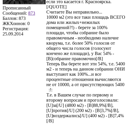
если это касается г. Красноярска.
[/QUOTE]
Прописанный
Считаете Вы неправильно...
Сообщений:
873
10000 м2 (это все таки площадь ВСЕГО
Баллов:
873
дома или жилых+нежилых
ЖКХоинов: 0
помещений?!) - берете за 100%
Регистрация:
площади, чтобы собрание было
25.09.2014
правомочным - необходимо наличие
кворума, т.е. более 50% голосов от
общего числа голосов (голосуют
кончено же площади), у Вас 54% -
[B]собрание правомочно[/B]
Теперь Вы берете вот эти 54%, т.е. 5400
м2 - и теперь на данном собрании ОНИ
выступают как 100%...и все
процентные отношения вычисляются
не от 10000, а от присутствующих 5400
:!:
Т.е. в Вашем случае по первому и
второму вопросам и проголосовали:
[U]за[/U] (4800 м2) - [B]88,9%[/B],
[U]против[/U] (200 м2) - [B]3,7%[/B],
[U]воздержались[/U] (400 м2) - [B]7,4%
[/B]