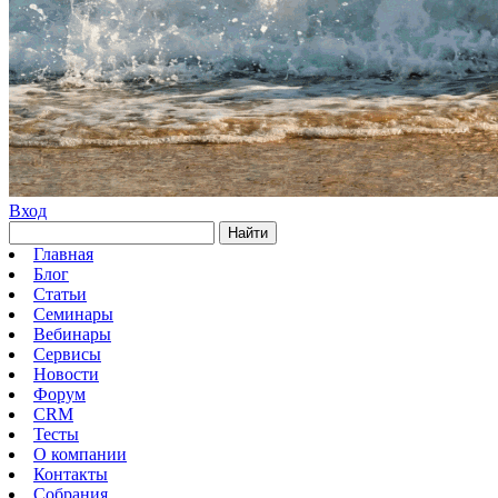
Вход
Найти
Главная
Блог
Статьи
Семинары
Вебинары
Сервисы
Новости
Форум
CRM
Тесты
О компании
Контакты
Собрания