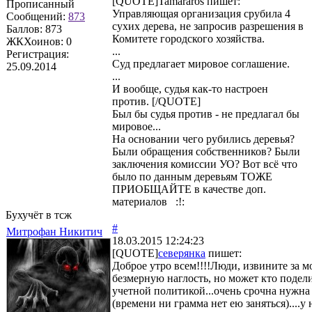
[QUOTE]
Tamararos
пишет:
Прописанный
Управляющая организация срубила 4
Сообщений:
873
сухих дерева, не запросив разрешения в
Баллов:
873
Комитете городского хозяйства.
ЖКХоинов: 0
...
Регистрация:
Суд предлагает мировое соглашение.
25.09.2014
...
И вообще, судья как-то настроен
против. [/QUOTE]
Был бы судья против - не предлагал бы
мировое...
На основании чего рубились деревья?
Были обращения собственников? Были
заключения комиссии УО? Вот всё что
было по данным деревьям ТОЖЕ
ПРИОБЩАЙТЕ в качестве доп.
материалов :!:
Бухучёт в тсж
#
Митрофан Никитич
18.03.2015 12:24:23
[QUOTE]
северянка
пишет:
Доброе утро всем!!!!Люди, извините за 
безмерную наглость, но может кто подел
учетной политикой...очень срочна нужна
(времени ни грамма нет ею заняться)....у 