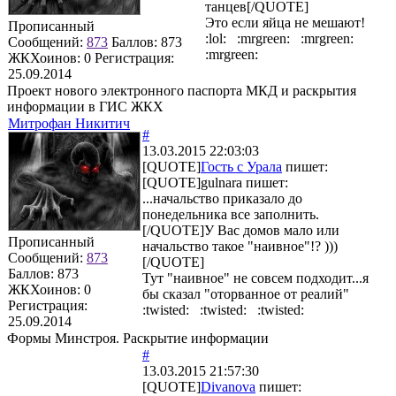
танцев[/QUOTE]
Это если яйца не мешают!
Прописанный
:lol: :mrgreen: :mrgreen:
Сообщений:
873
Баллов:
873
:mrgreen:
ЖКХоинов: 0
Регистрация:
25.09.2014
Проект нового электронного паспорта МКД и раскрытия
информации в ГИС ЖКХ
Митрофан Никитич
#
13.03.2015 22:03:03
[QUOTE]
Гость с Урала
пишет:
[QUOTE]
gulnara
пишет:
...начальство приказало до
понедельника все заполнить.
[/QUOTE]У Вас домов мало или
Прописанный
начальство такое "наивное"!? )))
Сообщений:
873
[/QUOTE]
Баллов:
873
Тут "наивное" не совсем подходит...я
ЖКХоинов: 0
бы сказал "оторванное от реалий"
Регистрация:
:twisted: :twisted: :twisted:
25.09.2014
Формы Минстроя. Раскрытие информации
#
13.03.2015 21:57:30
[QUOTE]
Divanova
пишет: