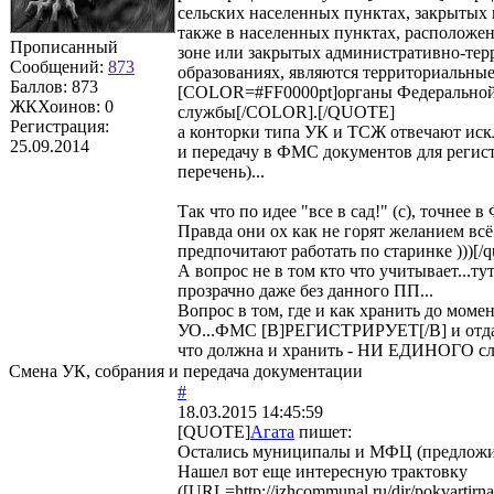
сельских населенных пунктах, закрытых 
также в населенных пунктах, расположе
Прописанный
зоне или закрытых административно-те
Сообщений:
873
образованиях, являются территориальны
Баллов:
873
[COLOR=#FF0000pt]органы Федерально
ЖКХоинов: 0
службы[/COLOR].[/QUOTE]
Регистрация:
а конторки типа УК и ТСЖ отвечают иск
25.09.2014
и передачу в ФМС документов для регист
перечень)...
Так что по идее "все в сад!" (с), точнее в 
Правда они ох как не горят желанием всё
предпочитают работать по старинке )))[/q
А вопрос не в том кто что учитывает...тут
прозрачно даже без данного ПП...
Вопрос в том, где и как хранить до моме
УО...ФМС [B]РЕГИСТРИРУЕТ[/B] и отдает
что должна и хранить - НИ ЕДИНОГО сл
Смена УК, собрания и передача документации
#
18.03.2015 14:45:59
[QUOTE]
Агата
пишет:
Остались муниципалы и МФЦ (предложи
Нашел вот еще интересную трактовку
([URL=http://izhcommunal.ru/dir/pokvartir