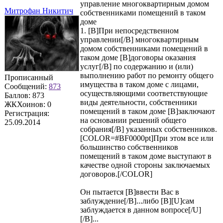
управление многоквартирным домом
Митрофан Никитич
собственниками помещений в таком
доме
1. [B]При непосредственном
управлении[/B] многоквартирным
домом собственниками помещений в
таком доме [B]договоры оказания
услуг[/B] по содержанию и (или)
выполнению работ по ремонту общего
Прописанный
имущества в таком доме с лицами,
Сообщений:
873
осуществляющими соответствующие
Баллов:
873
виды деятельности, собственники
ЖКХоинов: 0
помещений в таком доме [B]заключают
Регистрация:
на основании решений общего
25.09.2014
собрания[/B] указанных собственников.
[COLOR=#BF0000pt]При этом все или
большинство собственников
помещений в таком доме выступают в
качестве одной стороны заключаемых
договоров.[/COLOR]
Он пытается [B]ввести Вас в
заблуждение[/B]...либо [B][U]сам
заблуждается в данном вопросе[/U]
[/B]...