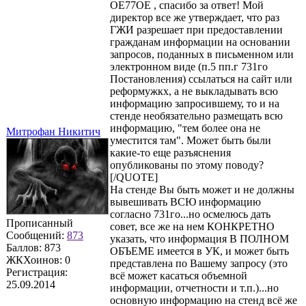
OE77OE , спасибо за ответ! Мой
директор все же утверждает, что раз
ГЖИ разрешает при предоставлении
гражданам информации на основании
запросов, поданных в письменном или
электронном виде (п.5 пп.г 731го
Постановления) ссылаться на сайт или
реформужкх, а не выкладывать всю
информацию запросившему, то и на
стенде необязательно размещать всю
информацию, "тем более она не
Митрофан Никитич
уместится там". Может быть были
какие-то еще разъяснения
опубликованы по этому поводу?
[/QUOTE]
На стенде Вы быть может и не должны
вывешивать ВСЮ информацию
согласно 731го...но осмелюсь дать
Прописанный
совет, все же на нем КОНКРЕТНО
Сообщений:
873
указать, что информация В ПОЛНОМ
Баллов:
873
ОБЪЕМЕ имеется в УК, и может быть
ЖКХоинов: 0
представлена по Вашему запросу (это
Регистрация:
всё может касаться объемной
25.09.2014
информации, отчетности и т.п.)...но
основную информацию на стенд всё же