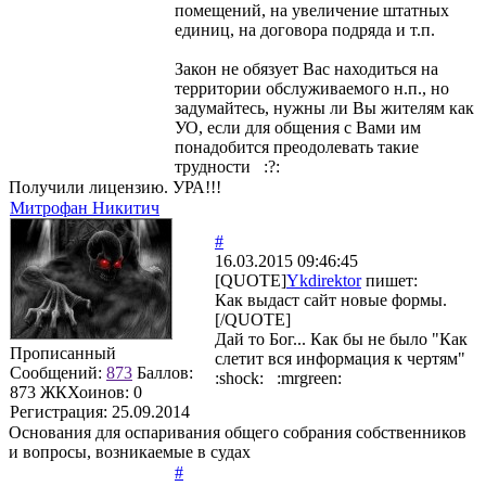
помещений, на увеличение штатных
единиц, на договора подряда и т.п.
Закон не обязует Вас находиться на
территории обслуживаемого н.п., но
задумайтесь, нужны ли Вы жителям как
УО, если для общения с Вами им
понадобится преодолевать такие
трудности :?:
Получили лицензию. УРА!!!
Митрофан Никитич
#
16.03.2015 09:46:45
[QUOTE]
Ykdirektor
пишет:
Как выдаст сайт новые формы.
[/QUOTE]
Дай то Бог... Как бы не было "Как
Прописанный
слетит вся информация к чертям"
Сообщений:
873
Баллов:
:shock: :mrgreen:
873
ЖКХоинов: 0
Регистрация:
25.09.2014
Основания для оспаривания общего собрания собственников
и вопросы, возникаемые в судах
#