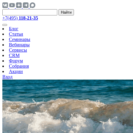
Найти
+7(495)
118-21-35
Блог
Статьи
Семинары
Вебинары
Сервисы
CRM
Форум
Собрания
Акции
Вход