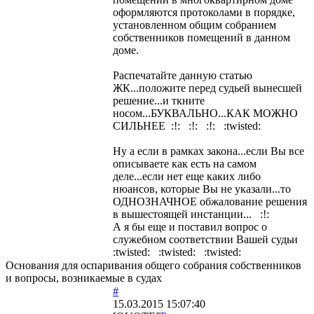
оформляются протоколами в порядке,
установленном общим собранием
собственников помещений в данном
доме.
Распечатайте данную статью
ЖК...положите перед судьей вынесшей
решение...и ткните
носом...БУКВАЛЬНО...КАК МОЖНО
СИЛЬНЕЕ :!: :!: :!: :twisted:
Ну а если в рамках закона...если Вы все
описываете как есть на самом
деле...если нет еще каких либо
нюансов, которые Вы не указали...то
ОДНОЗНАЧНОЕ обжалование решения
в вышестоящей инстанции... :!:
А я бы еще и поставил вопрос о
служебном соответствии Вашей судьи
:twisted: :twisted: :twisted:
Основания для оспаривания общего собрания собственников
и вопросы, возникаемые в судах
#
15.03.2015 15:07:40