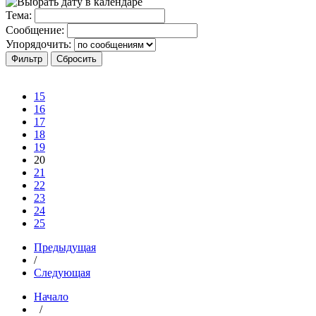
Тема:
Сообщение:
Упорядочить:
15
16
17
18
19
20
21
22
23
24
25
Предыдущая
/
Следующая
Начало
/