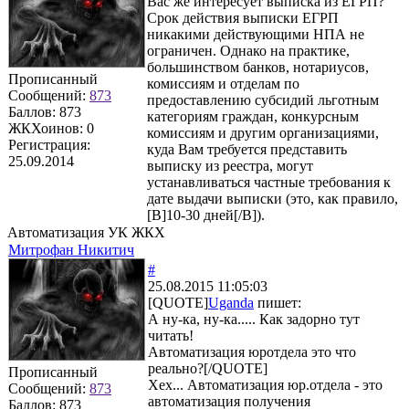
Вас же интересует выписка из ЕГРП?
Срок действия выписки ЕГРП
никакими действующими НПА не
ограничен. Однако на практике,
большинством банков, нотариусов,
Прописанный
комиссиям и отделам по
Сообщений:
873
предоставлению субсидий льготным
Баллов:
873
категориям граждан, конкурсным
ЖКХоинов: 0
комиссиям и другим организациями,
Регистрация:
куда Вам требуется представить
25.09.2014
выписку из реестра, могут
устанавливаться частные требования к
дате выдачи выписки (это, как правило,
[B]10-30 дней[/B]).
Автоматизация УК ЖКХ
Митрофан Никитич
#
25.08.2015 11:05:03
[QUOTE]
Uganda
пишет:
А ну-ка, ну-ка..... Как задорно тут
читать!
Автоматизация юротдела это что
реально?[/QUOTE]
Прописанный
Хех... Автоматизация юр.отдела - это
Сообщений:
873
автоматизация получения
Баллов:
873