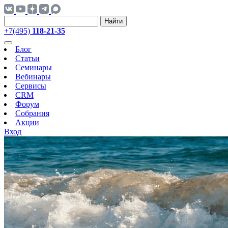
Найти
+7(495)
118-21-35
Блог
Статьи
Семинары
Вебинары
Сервисы
CRM
Форум
Собрания
Акции
Вход