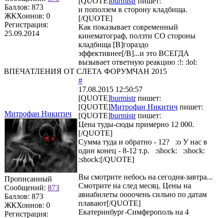
[QUOTE]
burmistr
пишет:
Баллов:
873
и поползем в сторону кладбища.
ЖКХоинов: 0
[/QUOTE]
Регистрация:
Как показывает современный
25.09.2014
кинематограф, ползти СО стороны
кладбища [B]гораздо
эффективнее[/B]...и это ВСЕГДА
вызывает ответную реакцию :!: :lol:
ВПЕЧАТЛЕНИЯ ОТ СЛЕТА ФОРУМЧАН 2015
#
17.08.2015 12:50:57
[QUOTE]
burmistr
пишет:
[QUOTE]
Митрофан Никитич
пишет:
Митрофан Никитич
[QUOTE]
burmistr
пишет:
Цена туды-сюды примерно 12 000.
[/QUOTE]
Сумма туда и обратно - 12? :o У нас в
один конец - 8-12 т.р. :shock: :shock:
:shock:[/QUOTE]
Вы смотрите небось на сегодня-завтра...
Прописанный
Смотрите на след месяц. Цены на
Сообщений:
873
авиабилеты оооочень сильно по датам
Баллов:
873
плавают[/QUOTE]
ЖКХоинов: 0
Екатеринбург-Симферополь на 4
Регистрация: