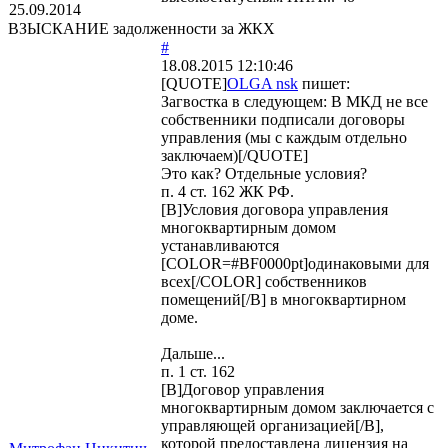
25.09.2014
ВЗЫСКАНИЕ задолженности за ЖКХ
#
18.08.2015 12:10:46
[QUOTE]
OLGA nsk
пишет:
Загвостка в следующем: В МКД не все
собственники подписали договоры
управления (мы с каждым отдельно
заключаем)[/QUOTE]
Это как? Отдельные условия?
п. 4 ст. 162 ЖК РФ.
[B]Условия договора управления
многоквартирным домом
устанавливаются
[COLOR=#BF0000pt]одинаковыми для
всех[/COLOR] собственников
помещений[/B] в многоквартирном
доме.
Дальше...
п. 1 ст. 162
[B]Договор управления
многоквартирным домом заключается с
управляющей организацией[/B],
которой предоставлена лицензия на