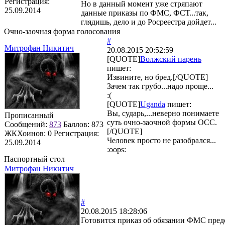
Регистрация:
Но в данный момент уже стряпают
25.09.2014
данные приказы по ФМС, ФСТ...так,
глядишь, дело и до Росреестра дойдет...
Очно-заочная форма голосования
#
Митрофан Никитич
20.08.2015 20:52:59
[QUOTE]
Волжский парень
пишет:
Извините, но бред.[/QUOTE]
Зачем так грубо...надо проще...
:(
[QUOTE]
Uganda
пишет:
Вы, сударь,...неверно понимаете
Прописанный
суть очно-заочной формы ОСС.
Сообщений:
873
Баллов:
873
[/QUOTE]
ЖКХоинов: 0
Регистрация:
Человек просто не разобрался...
25.09.2014
:oops:
Паспортный стол
Митрофан Никитич
#
20.08.2015 18:28:06
Готовится приказ об обязании ФМС пре