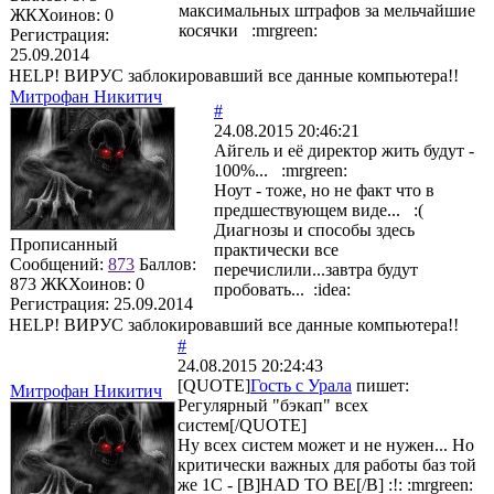
максимальных штрафов за мельчайшие
ЖКХоинов: 0
косячки :mrgreen:
Регистрация:
25.09.2014
HELP! ВИРУС заблокировавший все данные компьютера!!
Митрофан Никитич
#
24.08.2015 20:46:21
Айгель и её директор жить будут -
100%... :mrgreen:
Ноут - тоже, но не факт что в
предшествующем виде... :(
Диагнозы и способы здесь
Прописанный
практически все
Сообщений:
873
Баллов:
перечислили...завтра будут
873
ЖКХоинов: 0
пробовать... :idea:
Регистрация:
25.09.2014
HELP! ВИРУС заблокировавший все данные компьютера!!
#
24.08.2015 20:24:43
[QUOTE]
Гость с Урала
пишет:
Митрофан Никитич
Регулярный "бэкап" всех
систем[/QUOTE]
Ну всех систем может и не нужен... Но
критически важных для работы баз той
же 1С - [B]HAD TO BE[/B] :!: :mrgreen: