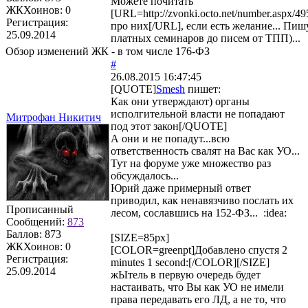
Можете почитать
ЖКХоинов: 0
[URL=http://zvonki.octo.net/number.aspx/
Регистрация:
про них[/URL], если есть желание... Пишу
25.09.2014
платных семинаров до писем от ТПП)...
Обзор изменений ЖК - в том числе 176-ФЗ
#
26.08.2015 16:47:45
[QUOTE]
Smesh
пишет:
Как они утверждают) органы
исполгительной власти не попадают
Митрофан Никитич
под этот закон[/QUOTE]
А они и не попадут...всю
ответственность свалят на Вас как УО...
Тут на форуме уже множество раз
обсуждалось...
Юрий даже примерный ответ
приводил, как ненавязчиво послать их
Прописанный
лесом, сославшись на 152-ФЗ... :idea:
Сообщений:
873
Баллов:
873
[SIZE=85px]
ЖКХоинов: 0
[COLOR=greenpt]Добавлено спустя 2
Регистрация:
minutes 1 second:[/COLOR][/SIZE]
25.09.2014
жЫтель в первую очередь будет
настаивать, что Вы как УО не имели
права передавать его ЛД, а не то, что