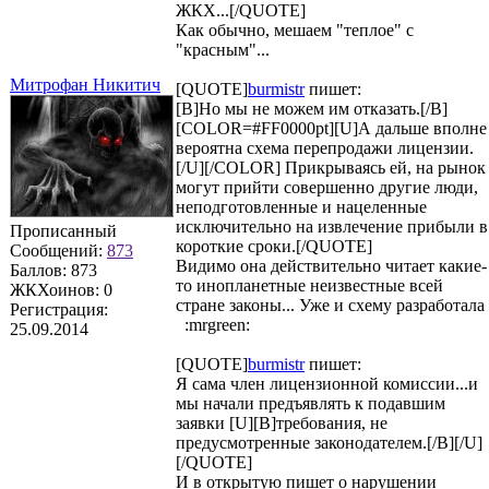
ЖКХ...[/QUOTE]
Как обычно, мешаем "теплое" с
"красным"...
Митрофан Никитич
[QUOTE]
burmistr
пишет:
[B]Но мы не можем им отказать.[/B]
[COLOR=#FF0000pt][U]А дальше вполне
вероятна схема перепродажи лицензии.
[/U][/COLOR] Прикрываясь ей, на рынок
могут прийти совершенно другие люди,
неподготовленные и нацеленные
исключительно на извлечение прибыли в
Прописанный
короткие сроки.[/QUOTE]
Сообщений:
873
Видимо она действительно читает какие-
Баллов:
873
то инопланетные неизвестные всей
ЖКХоинов: 0
стране законы... Уже и схему разработала
Регистрация:
:mrgreen:
25.09.2014
[QUOTE]
burmistr
пишет:
Я сама член лицензионной комиссии...и
мы начали предъявлять к подавшим
заявки [U][B]требования, не
предусмотренные законодателем.[/B][/U]
[/QUOTE]
И в открытую пишет о нарушении