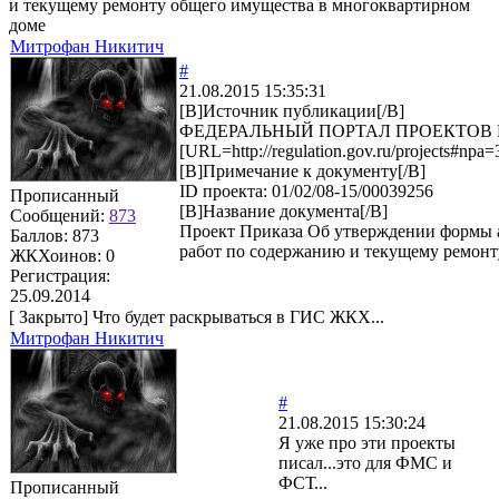
и текущему ремонту общего имущества в многоквартирном
доме
Митрофан Никитич
#
21.08.2015 15:35:31
[B]Источник публикации[/B]
ФЕДЕРАЛЬНЫЙ ПОРТАЛ ПРОЕКТОВ
[URL=http://regulation.gov.ru/projects#npa=
[B]Примечание к документу[/B]
ID проекта: 01/02/08-15/00039256
Прописанный
[B]Название документа[/B]
Сообщений:
873
Проект Приказа Об утверждении формы а
Баллов:
873
работ по содержанию и текущему ремонт
ЖКХоинов: 0
Регистрация:
25.09.2014
[
Закрыто
]
Что будет раскрываться в ГИС ЖКХ...
Митрофан Никитич
#
21.08.2015 15:30:24
Я уже про эти проекты
писал...это для ФМС и
ФСТ...
Прописанный