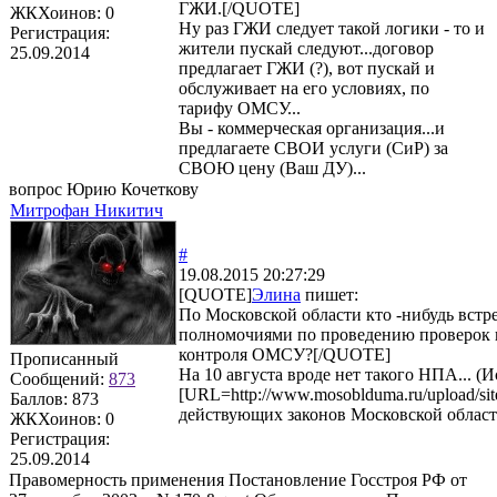
ГЖИ.[/QUOTE]
ЖКХоинов: 0
Ну раз ГЖИ следует такой логики - то и
Регистрация:
жители пускай следуют...договор
25.09.2014
предлагает ГЖИ (?), вот пускай и
обслуживает на его условиях, по
тарифу ОМСУ...
Вы - коммерческая организация...и
предлагаете СВОИ услуги (СиР) за
СВОЮ цену (Ваш ДУ)...
вопрос Юрию Кочеткову
Митрофан Никитич
#
19.08.2015 20:27:29
[QUOTE]
Элина
пишет:
По Московской области кто -нибудь встр
полномочиями по проведению проверок 
контроля ОМСУ?[/QUOTE]
Прописанный
На 10 августа вроде нет такого НПА... (И
Сообщений:
873
[URL=http://www.mosoblduma.ru/upload/si
Баллов:
873
действующих законов Московской област
ЖКХоинов: 0
Регистрация:
25.09.2014
Правомерность применения Постановление Госстроя РФ от