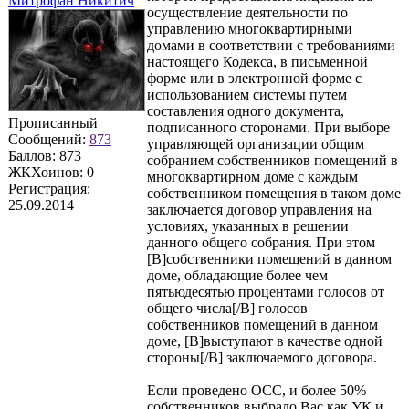
Митрофан Никитич
осуществление деятельности по
управлению многоквартирными
домами в соответствии с требованиями
настоящего Кодекса, в письменной
форме или в электронной форме с
использованием системы путем
составления одного документа,
Прописанный
подписанного сторонами. При выборе
Сообщений:
873
управляющей организации общим
Баллов:
873
собранием собственников помещений в
ЖКХоинов: 0
многоквартирном доме с каждым
Регистрация:
собственником помещения в таком доме
25.09.2014
заключается договор управления на
условиях, указанных в решении
данного общего собрания. При этом
[B]собственники помещений в данном
доме, обладающие более чем
пятьюдесятью процентами голосов от
общего числа[/B] голосов
собственников помещений в данном
доме, [B]выступают в качестве одной
стороны[/B] заключаемого договора.
Если проведено ОСС, и более 50%
собственников выбрало Вас как УК и