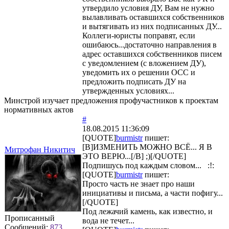
утвердило условия ДУ, Вам не нужно
вылавливать оставшихся собственников
и вытягивать из них подписанных ДУ...
Коллеги-юристы поправят, если
ошибаюсь...достаточно направления в
адрес оставшихся собственников писем
с уведомлением (с вложением ДУ),
уведомить их о решении ОСС и
предложить подписать ДУ на
утвержденных условиях...
Минстрой изучает предложения профучастников к проектам
нормативных актов
#
18.08.2015 11:36:09
[QUOTE]
burmistr
пишет:
[B]ИЗМЕНИТЬ МОЖНО ВСЁ... Я В
Митрофан Никитич
ЭТО ВЕРЮ...[/B] ;)[/QUOTE]
Подпишусь под каждым словом... :!:
[QUOTE]
burmistr
пишет:
Просто часть не знает про наши
инициативы и письма, а части пофигу...
[/QUOTE]
Под лежачий камень, как известно, и
Прописанный
вода не течет...
Сообщений:
873