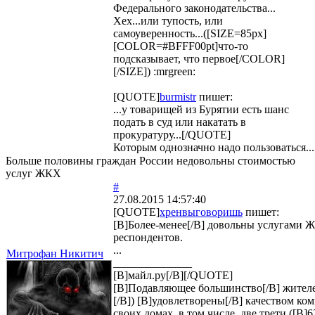
Федерального законодательства...
Хех...или тупость, или
самоуверенность...([SIZE=85px]
[COLOR=#BFFF00pt]что-то
подсказывает, что первое[/COLOR]
[/SIZE]) :mrgreen:
[QUOTE]
burmistr
пишет:
...у товарищей из Бурятии есть шанс
подать в суд или накатать в
прокуратуру...[/QUOTE]
Которым однозначно надо пользоваться...
Больше половины граждан России недовольны стоимостью
услуг ЖКХ
#
27.08.2015 14:57:40
[QUOTE]
хренвыговоришь
пишет:
[B]Более-менее[/B] довольны услугами 
респондентов.
...
Митрофан Никитич
______________
[B]майл.ру[/B][/QUOTE]
[B]Подавляющее большинство[/B] жителе
[/B]) [B]удовлетворены[/B] качеством ко
своих домах, в том числе, две трети ([B]6