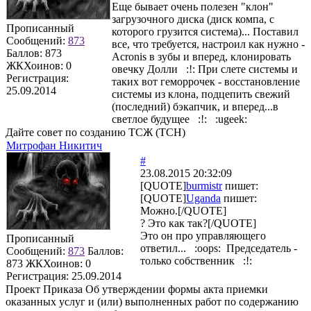
Еще бывает очень полезен "клон"
загрузочного диска (диск компа, с
Прописанный
которого грузится система)... Поставил
Сообщений:
873
все, что требуется, настроил как нужно -
Баллов:
873
Acronis в зубы и вперед, клонировать
ЖКХоинов: 0
овечку Долли :!: При слете системы и
Регистрация:
таких вот геморрочек - восстановление
25.09.2014
системы из клона, подцепить свежий
(последний) бэкапчик, и вперед...в
светлое будущее :!: :ugeek:
Дайте совет по созданию ТСЖ (ТСН)
Митрофан Никитич
#
23.08.2015 20:32:09
[QUOTE]
burmistr
пишет:
[QUOTE]
Uganda
пишет:
Можно.[/QUOTE]
? Это как так?[/QUOTE]
Это он про управляющего
Прописанный
ответил... :oops: Председатель -
Сообщений:
873
Баллов:
только собственник :!:
873
ЖКХоинов: 0
Регистрация:
25.09.2014
Проект Приказа Об утверждении формы акта приемки
оказанных услуг и (или) выполненных работ по содержанию