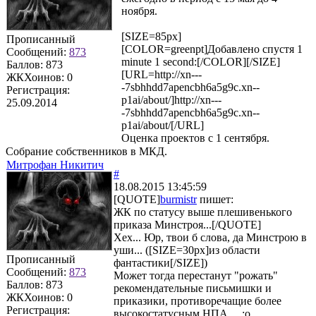
ноября.
[SIZE=85px]
Прописанный
[COLOR=greenpt]Добавлено спустя 1
Сообщений:
873
minute 1 second:[/COLOR][/SIZE]
Баллов:
873
[URL=http://xn---
ЖКХоинов: 0
-7sbhhdd7apencbh6a5g9c.xn--
Регистрация:
p1ai/about/]http://xn---
25.09.2014
-7sbhhdd7apencbh6a5g9c.xn--
p1ai/about/[/URL]
Оценка проектов с 1 сентября.
Собрание собственников в МКД.
Митрофан Никитич
#
18.08.2015 13:45:59
[QUOTE]
burmistr
пишет:
ЖК по статусу выше плешивенького
приказа Минстроя...[/QUOTE]
Хех... Юр, твои б слова, да Минстрою в
уши... ([SIZE=30px]из области
Прописанный
фантастики[/SIZE])
Сообщений:
873
Может тогда перестанут "рожать"
Баллов:
873
рекомендательные письмишки и
ЖКХоинов: 0
приказики, противоречащие более
Регистрация:
высокостатусным НПА... :o