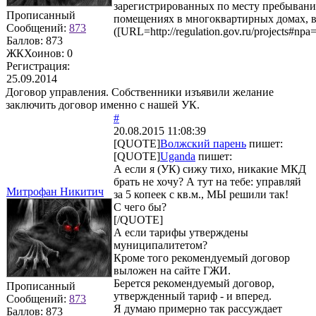
зарегистрированных по месту пребывания
Прописанный
помещениях в многоквартирных домах, 
Сообщений:
873
([URL=http://regulation.gov.ru/projects#npa
Баллов:
873
ЖКХоинов: 0
Регистрация:
25.09.2014
Договор управления. Собственники изъявили желание
заключить договор именно с нашей УК.
#
20.08.2015 11:08:39
[QUOTE]
Волжский парень
пишет:
[QUOTE]
Uganda
пишет:
А если я (УК) сижу тихо, никакие МКД
брать не хочу? А тут на тебе: управляй
Митрофан Никитич
за 5 копеек с кв.м., МЫ решили так!
С чего бы?
[/QUOTE]
А если тарифы утверждены
муниципалитетом?
Кроме того рекомендуемый договор
выложен на сайте ГЖИ.
Берется рекомендуемый договор,
Прописанный
утвержденный тариф - и вперед.
Сообщений:
873
Я думаю примерно так рассуждает
Баллов:
873