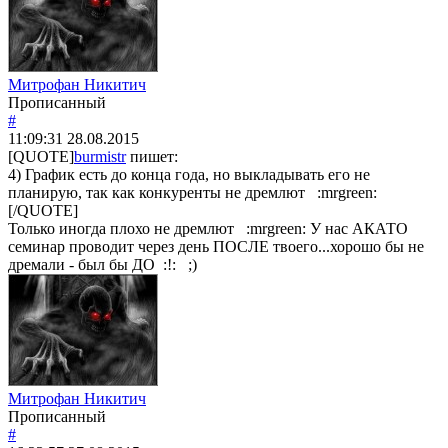
Митрофан Никитич
Прописанный
#
11:09:31
28.08.2015
[QUOTE]
burmistr
пишет:
4) График есть до конца года, но выкладывать его не
планирую, так как конкуренты не дремлют :mrgreen:
[/QUOTE]
Только иногда плохо не дремлют :mrgreen: У нас АКАТО
семинар проводит через день ПОСЛЕ твоего...хорошо бы не
дремали - был бы ДО :!: ;)
Митрофан Никитич
Прописанный
#