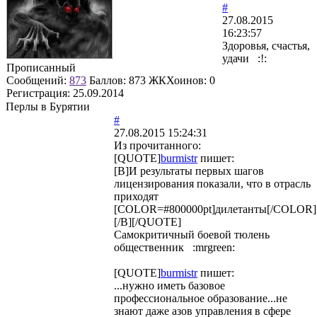
#
27.08.2015
16:23:57
Здоровья, счастья,
удачи :!:
Прописанный
Сообщений:
873
Баллов:
873
ЖКХоинов: 0
Регистрация:
25.09.2014
Перлы в Бурятии
#
27.08.2015 15:24:31
Из прочитанного:
[QUOTE]
burmistr
пишет:
[B]И результаты первых шагов
лицензирования показали, что в отрасль
приходят
[COLOR=#800000pt]дилетанты[/COLOR]
[/B][/QUOTE]
Самокритичный боевой тюлень
общественник :mrgreen:
[QUOTE]
burmistr
пишет:
...нужно иметь базовое
профессиональное образование...не
знают даже азов управления в сфере