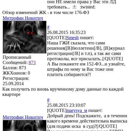
они НЕ имели права у Вас эти ЛД
требовать... :!: :twisted:
Обзор изменений ЖК - в том числе 176-ФЗ
Митрофан Никитич
#
26.08.2015 16:35:23
[QUOTE]
Smesh
пишет:
Наша ГЖИ сказала, что сами
решения([B]бюллетени[/B], [B]журнал
регистрации[/B] и т.п), а так же сами
Прописанный
протоколы, все присылать..[/QUOTE]
Сообщений:
873
А Вы покажите им 152-ФЗ...и узнайте,
Баллов:
873
штрафы по нему за Вас тоже они
ЖКХоинов: 0
платить собираются?!
Регистрация:
25.09.2014
Как получить по вновь врученному дому данные по каждой
квартире
#
25.08.2015 23:10:07
[QUOTE]
marysya_м
пишет:
Добрый день! Подскажите, а в течении
Митрофан Никитич
какого времени действительна выписка
(для подачи иска в суд)?[/QUOTE]