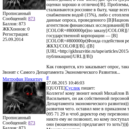
оценки хорошо и отлично[/B]. Проблемы
сталкиваются россияне в быту, чаще всег
Прописанный
снабжением водой (15%), либо с отоплен
Сообщений:
873
данные опроса, проведенного [B]Нацио
Баллов:
873
агентством финансовых исследований[/B
ЖКХоинов: 0
[COLOR=#800000pt]по заказу[/COLOR][/
Регистрация:
государственной корпорации — [B]
25.09.2014
[COLOR=#800000pt]Фонда содействия 
ЖКХ[/COLOR][/B]. ([B]
[URL=http://gkhrazvitie.ru/tape/articles/20
публикации[/URL][/B])
Как говорится, кто заказывает опрос, так
Звонят с Самого Департамента Экономического Развития...
#
Митрофан Никитич
27.08.2015 10:46:03
[QUOTE]
Суслик
пишет:
Коллеги! кому звонит некий Михайлов 
Васильевич, он аж собственной персоной
Департамента экономического развития))
развития чего. оставил мне в приказном 
095 71 29 и чтоб директор ему перезвони
Прописанный
никто ему не позвонит, но кому поступал
Сообщений:
873
они (мошенники) предлагают то хоть?))
Баллов:
873