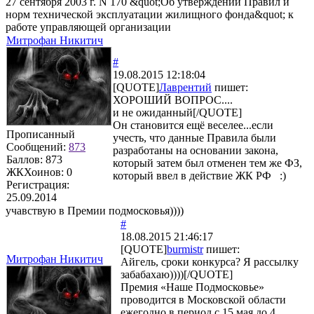
27 сентября 2003 г. N 170 &quot;Об утверждении Правил и
норм технической эксплуатации жилищного фонда&quot; к
работе управляющей организации
Митрофан Никитич
#
19.08.2015 12:18:04
[QUOTE]
Лаврентий
пишет:
ХОРОШИЙ ВОПРОС....
и не ожиданный[/QUOTE]
Он становится ещё веселее...если
Прописанный
учесть, что данные Правила были
Сообщений:
873
разработаны на основании закона,
Баллов:
873
который затем был отменен тем же ФЗ,
ЖКХоинов: 0
который ввел в действие ЖК РФ :)
Регистрация:
25.09.2014
учавствую в Премии подмосковья))))
#
18.08.2015 21:46:17
[QUOTE]
burmistr
пишет:
Митрофан Никитич
Айгель, сроки конкурса? Я рассылку
забабахаю))))[/QUOTE]
Премия «Наше Подмосковье»
проводится в Московской области
ежегодно в период с 15 мая до 4