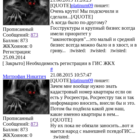
[QUOTE]
platinum09
пишет:
Очень круто! Мы подскочили и
сделали...[/QUOTE]
А когда было по-другому?
Госструктуры и крупный бизнес всегда
Прописанный
имели приоритет у
Сообщений:
873
"законотворцев"...это малый и средний
Баллов:
873
бизнес всегда можно было и в хвост, и в
ЖКХоинов: 0
гриву... :twisted: :twisted: :twisted:
Регистрация:
25.09.2014
[
Закрыто
]
Необходимость регистрации в ГИС ЖКХ
#
21.08.2015 10:57:47
Митрофан Никитич
[QUOTE]
platinum09
пишет:
Зачем мне вообще нужно знать
кадастровый номер квартиры если он
есть у Росреестра, Росреестру так и так
информацию вносить, внесли бы и это.
Потом бы подбила какой дом наш,
какие именно квартиры в нем...
Прописанный
[/QUOTE]
Сообщений:
873
Ну их пока не обязали заносить...вот и
Баллов:
873
мается народ с нынешней псевдоГИС...
ЖКХоинов: 0
:twisted: