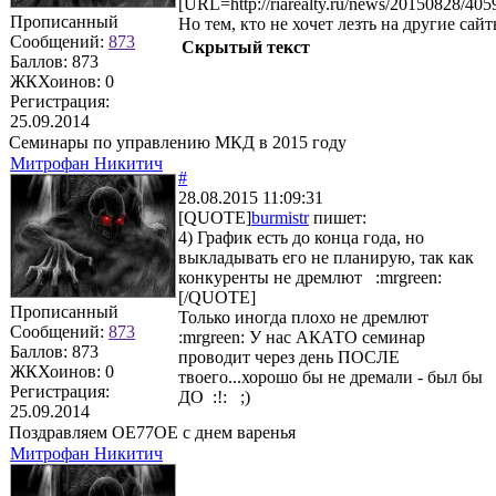
[URL=http://riarealty.ru/news/20150828/40
Прописанный
Но тем, кто не хочет лезть на другие сай
Сообщений:
873
Скрытый текст
Баллов:
873
ЖКХоинов: 0
Регистрация:
25.09.2014
Семинары по управлению МКД в 2015 году
Митрофан Никитич
#
28.08.2015 11:09:31
[QUOTE]
burmistr
пишет:
4) График есть до конца года, но
выкладывать его не планирую, так как
конкуренты не дремлют :mrgreen:
[/QUOTE]
Прописанный
Только иногда плохо не дремлют
Сообщений:
873
:mrgreen: У нас АКАТО семинар
Баллов:
873
проводит через день ПОСЛЕ
ЖКХоинов: 0
твоего...хорошо бы не дремали - был бы
Регистрация:
ДО :!: ;)
25.09.2014
Поздравляем ОЕ77ОЕ с днем варенья
Митрофан Никитич