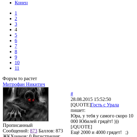
Конец
1
2
3
4
5
6
7
8
9
10
11
Форум то растет
Митрофан Никитич
#
28.08.2015 15:52:50
[QUOTE]
Гость с Урала
пишет:
Юра, у тебя у самого скоро 10
000 Юбилей грядёт! )))
Прописанный
[/QUOTE]
Сообщений:
873
Баллов:
873
Ещё 2000 и 4000 грядет! ;)
ЖКХоинов: 0
Регистрация: