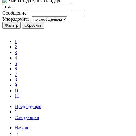
Тема:
Сообщение:
Упорядочить:
1
2
3
4
5
6
7
8
9
10
11
Предыдущая
/
Следующая
Начало
/