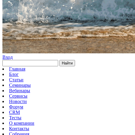
Вход
Найти
Главная
Блог
Статьи
Семинары
Вебинары
Сервисы
Новости
Форум
CRM
Тесты
О компании
Контакты
Собрания