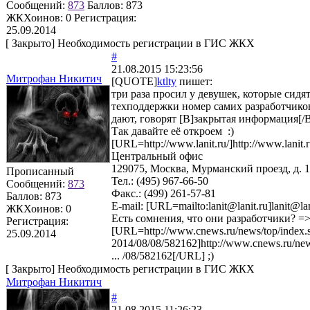
Сообщений:
873
Баллов:
873
ЖКХоинов: 0
Регистрация:
25.09.2014
[
Закрыто
]
Необходимость регистрации в ГИС ЖКХ
#
21.08.2015 15:23:56
Митрофан Никитич
[QUOTE]
ktlty
пишет:
три раза просил у девушек, которые сидя
техподдержки номер самих разработчико
дают, говорят [B]закрытая информация[/
Так давайте её откроем :)
[URL=http://www.lanit.ru/]http://www.lanit.
Центральный офис
129075, Москва, Мурманский проезд, д. 14
Прописанный
Тел.: (495) 967-66-50
Сообщений:
873
Факс.: (499) 261-57-81
Баллов:
873
E-mail: [URL=mailto:lanit@lanit.ru]lanit@la
ЖКХоинов: 0
Есть сомнения, что они разработчики? =
Регистрация:
[URL=http://www.cnews.ru/news/top/index.
25.09.2014
2014/08/08/582162]http://www.cnews.ru/new
... /08/582162[/URL] ;)
[
Закрыто
]
Необходимость регистрации в ГИС ЖКХ
Митрофан Никитич
#
21.08.2015 11:26:23