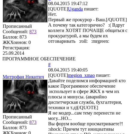
08.04.2015 19:47:12
[QUOTE]
Uganda
пишет:
Нет.
Первый же прокурор - Ваш.[/QUOTE]
А почему так категорично? :( Вдруг
Прописанный
коллеги ХОТЯТ ПОЧАЩЕ общаться с
Сообщений:
873
прокуратурой, а мы будем их
Баллов:
873
отговаривать :roll: :mrgreen:
ЖКХоинов: 0
Регистрация:
25.09.2014
ПРОГРАММНОЕ ОБЕСПЕЧЕНИЕ
#
08.04.2015 19:40:05
[QUOTE]
megion_xmao
пишет:
Митрофан Никитич
Давайте поделимся информацией кто
какое Программное обеспечение
использует в сфере ЖКХ в чем их
плюсы и минусы. (аварийно
диспетчерская служба, бухгалтерия,
техники и т.д)[/QUOTE]
Я не модер...сам тему перенести не
Прописанный
могу...НО...
Сообщений:
873
Вы форум вообще просматриваете?!
Баллов:
873
:shock: Причем тут инициативы
ЖКХоинов: 0