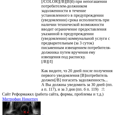
[/COLOR][/B][B]б) при непогашении
потребителем-должником
задолженности в течение
установленного в предупреждении
(уведомлении) срока исполнитель при
наличии технической возможности
вводит ограничение предоставления
указанной в предупреждении
(уведомлении) коммунальной услуги с
предварительным (за 3 суток)
письменным извещением потребителя-
должника путем вручения ему
извещения под расписку.
[/B][/I]
Как видите, чз 20 дней после получения
первого уведомления [B]потребитель
должен[/B] погасить задолженность...
А Вы должны уведомить за 30 дней (пп.
а п. 117), и за 3 дня (пп. б п. 119) :!:
Сайт Реформажкх (работа сайта, формы, проблемы и т.д.)
Митрофан Никитич