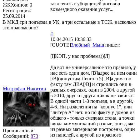
заключить с уборщицей договор
ЖКХоинов: 0
возмездного оказания услуг...
Регистрация:
25.09.2014
В МКД три подъезда в УК, а три остальные в ТСЖ. насколько
это правомерно?
#
10.04.2015 10:36:33
[QUOTE]
Злобный_Мыш
пишет:
[I]КЭП, у нас проблема))[/I]
Да вот не универсальное это правило, у
нас есть один дом, [B]адрес на нем один
[/B](допустим Ленина 5) [B]а дома по
факту там ДВА[/B] и строились они в
Митрофан Никитич
разных очередях, один в 2004, а другой
в 2010, друг от друга никак не зависят.
В одной части 1-3 подъезд, а в другой,
4-6. Ни разделения на "корпус 1", или
"литера А" нет. но по факту у домов из
общего - только смежная стена, а точки
ввода коммуникаций разные, они даже
из разных материалов построены, один
Прописанный
из панелей, а другой из красного
Сообщений:
873