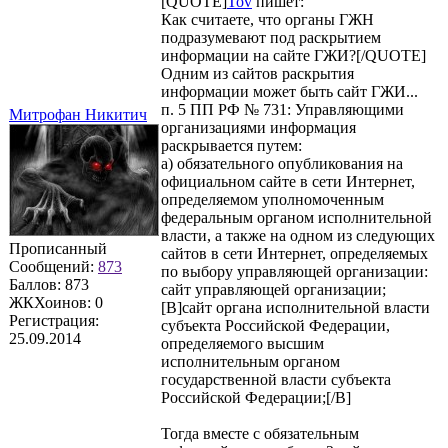
[QUOTE]
Tov
пишет:
Как считаете, что органы ГЖН
подразумевают под раскрытием
информации на сайте ГЖИ?[/QUOTE]
Одним из сайтов раскрытия
информации может быть сайт ГЖИ...
п. 5 ПП РФ № 731: Управляющими
Митрофан Никитич
организациями информация
раскрывается путем:
а) обязательного опубликования на
официальном сайте в сети Интернет,
определяемом уполномоченным
федеральным органом исполнительной
власти, а также на одном из следующих
Прописанный
сайтов в сети Интернет, определяемых
Сообщений:
873
по выбору управляющей организации:
Баллов:
873
сайт управляющей организации;
ЖКХоинов: 0
[B]сайт органа исполнительной власти
Регистрация:
субъекта Российской Федерации,
25.09.2014
определяемого высшим
исполнительным органом
государственной власти субъекта
Российской Федерации;[/B]
Тогда вместе с обязательным