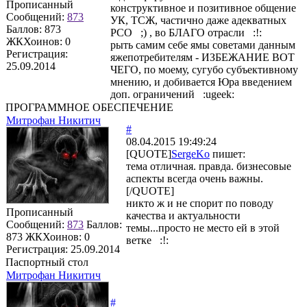
Прописанный
конструктивное и позитивное общение
Сообщений:
873
УК, ТСЖ, частично даже адекватных
Баллов:
873
РСО ;) , во БЛАГО отрасли :!:
ЖКХоинов: 0
рыть самим себе ямы советами данным
Регистрация:
яжепотребителям - ИЗБЕЖАНИЕ ВОТ
25.09.2014
ЧЕГО, по моему, сугубо субъективному
мнению, и добивается Юра введением
доп. ограничений :ugeek:
ПРОГРАММНОЕ ОБЕСПЕЧЕНИЕ
Митрофан Никитич
#
08.04.2015 19:49:24
[QUOTE]
SergeKo
пишет:
тема отличная. правда. бизнесовые
аспекты всегда очень важны.
[/QUOTE]
никто ж и не спорит по поводу
Прописанный
качества и актуальности
Сообщений:
873
Баллов:
темы...просто не место ей в этой
873
ЖКХоинов: 0
ветке :!:
Регистрация:
25.09.2014
Паспортный стол
Митрофан Никитич
#