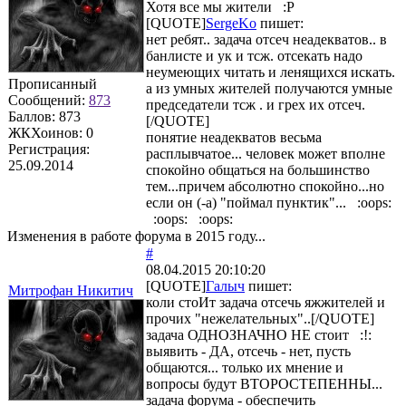
Хотя все мы жители :P
[QUOTE]
SergeKo
пишет:
нет ребят.. задача отсеч неадекватов.. в
банлисте и ук и тсж. отсекать надо
неумеющих читать и ленящихся искать.
Прописанный
а из умных жителей получаются умные
Сообщений:
873
председатели тсж . и грех их отсеч.
Баллов:
873
[/QUOTE]
ЖКХоинов: 0
понятие неадекватов весьма
Регистрация:
расплывчатое... человек может вполне
25.09.2014
спокойно общаться на большинство
тем...причем абсолютно спокойно...но
если он (-а) "поймал пунктик"... :oops:
:oops: :oops:
Изменения в работе форума в 2015 году...
#
08.04.2015 20:10:20
[QUOTE]
Галыч
пишет:
Митрофан Никитич
коли стоИт задача отсечь яжжителей и
прочих "нежелательных"..[/QUOTE]
задача ОДНОЗНАЧНО НЕ стоит :!:
выявить - ДА, отсечь - нет, пусть
общаются... только их мнение и
вопросы будут ВТОРОСТЕПЕННЫ...
задача форума - обеспечить