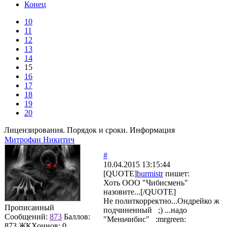
Конец
10
11
12
13
14
15
16
17
18
19
20
Лицензирования. Порядок и сроки. Информация
Митрофан Никитич
#
10.04.2015 13:15:44
[QUOTE]
burmistr
пишет:
Хоть ООО "Чибисмень"
назовите...[/QUOTE]
Не политкорректно...Ондрейко ж
Прописанный
подчиненный ;) ...надо
Сообщений:
873
Баллов:
"Меньчибис" :mrgreen:
873
ЖКХоинов: 0