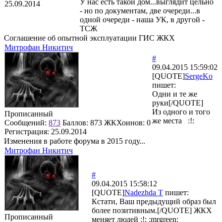
У нас есть такой дом...выглядит цельно
25.09.2014
- но по документам, две очереди...в
одной очереди - наша УК, в другой -
ТСЖ
Соглашение об опытной эксплуатации ГИС ЖКХ
Митрофан Никитич
#
09.04.2015 15:59:02
[QUOTE]
SergeKo
пишет:
Одни и те же
руки[/QUOTE]
Из одного и того
Прописанный
же места :!:
Сообщений:
873
Баллов:
873
ЖКХоинов: 0
Регистрация:
25.09.2014
Изменения в работе форума в 2015 году...
Митрофан Никитич
#
09.04.2015 15:58:12
[QUOTE]
Nadezhda T
пишет:
Кстати, Ваш предыдущий образ был
более позитивным.[/QUOTE] ЖКХ
Прописанный
меняет людей :!: :mrgreen: