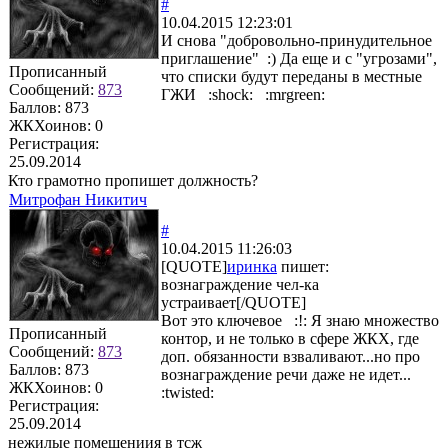
#
10.04.2015 12:23:01
И снова "добровольно-принудительное
приглашение" :) Да еще и с "угрозами",
Прописанный
что списки будут переданы в местные
Сообщений:
873
ГЖИ :shock: :mrgreen:
Баллов:
873
ЖКХоинов: 0
Регистрация:
25.09.2014
Кто грамотно пропишет должность?
Митрофан Никитич
#
10.04.2015 11:26:03
[QUOTE]
иринка
пишет:
вознаграждение чел-ка
устраивает[/QUOTE]
Вот это ключевое :!: Я знаю множество
Прописанный
контор, и не только в сфере ЖКХ, где
Сообщений:
873
доп. обязанности взваливают...но про
Баллов:
873
вознаграждение речи даже не идет...
ЖКХоинов: 0
:twisted:
Регистрация:
25.09.2014
нежилые помещениия в тсж