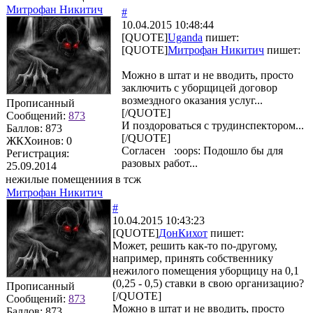
Митрофан Никитич
#
10.04.2015 10:48:44
[QUOTE]
Uganda
пишет:
[QUOTE]
Митрофан Никитич
пишет:
Можно в штат и не вводить, просто
заключить с уборщицей договор
возмездного оказания услуг...
Прописанный
[/QUOTE]
Сообщений:
873
И поздороваться с трудинспектором...
Баллов:
873
[/QUOTE]
ЖКХоинов: 0
Согласен :oops: Подошло бы для
Регистрация:
разовых работ...
25.09.2014
нежилые помещениия в тсж
Митрофан Никитич
#
10.04.2015 10:43:23
[QUOTE]
ДонКихот
пишет:
Может, решить как-то по-другому,
например, принять собственнику
нежилого помещения уборщицу на 0,1
(0,25 - 0,5) ставки в свою организацию?
Прописанный
[/QUOTE]
Сообщений:
873
Можно в штат и не вводить, просто
Баллов:
873