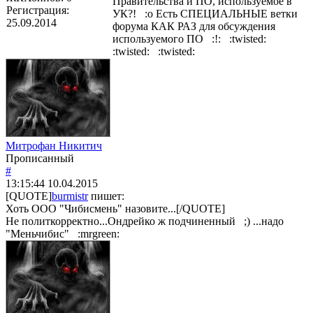
Правительства и ПО, используемое в
Регистрация:
УК?! :o Есть СПЕЦИАЛЬНЫЕ ветки
25.09.2014
форума КАК РАЗ для обсуждения
используемого ПО :!: :twisted:
:twisted: :twisted:
Митрофан Никитич
Прописанный
#
13:15:44
10.04.2015
[QUOTE]
burmistr
пишет:
Хоть ООО "Чибисмень" назовите...[/QUOTE]
Не политкорректно...Ондрейко ж подчиненный ;) ...надо
"Меньчибис" :mrgreen: