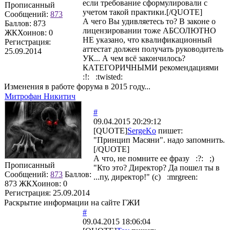
если требование сформулировали с
Прописанный
учетом такой практики.[/QUOTE]
Сообщений:
873
А чего Вы удивляетесь то? В законе о
Баллов:
873
лицензировании тоже АБСОЛЮТНО
ЖКХоинов: 0
НЕ указано, что квалификационный
Регистрация:
аттестат должен получать руководитель
25.09.2014
УК... А чем всё закончилось?
КАТЕГОРИЧНЫМИ рекомендациями
:!: :twisted:
Изменения в работе форума в 2015 году...
Митрофан Никитич
#
09.04.2015 20:29:12
[QUOTE]
SergeKo
пишет:
"Принцип Масяни". надо запомнить.
[/QUOTE]
А что, не помните ее фразу :?: ;)
Прописанный
"Кто это? Директор? Да пошел ты в
Сообщений:
873
Баллов:
...пу, директор!" (с) :mrgreen:
873
ЖКХоинов: 0
Регистрация:
25.09.2014
Раскрытие информации на сайте ГЖИ
#
09.04.2015 18:06:04