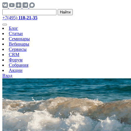
Найти
+7(495)
118-21-35
Блог
Статьи
Семинары
Вебинары
Сервисы
CRM
Форум
Собрания
Акции
Вход