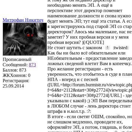
необходимо менять ЭП. А ещё в
перспективе этот директор поменяет
наименование должности и снова нужно
Митрофан Никитич
будет менять ЭП; тут ещё эта статья. А ес
я зарегистрируюсь под старой ЭП со ста
директором? Авось мы маленькие, нас не
заметят? У них пробная версия и у меня
пробная версия? )[/QUOTE]
Не стоит шутить с законом :!: :twisted:
Как бы ни было всё обязательным или
НЕобязательным - предоставление завед
Прописанный
ложных сведений влетит Вам в копеечку..
Сообщений:
873
Про желание регистрации - есть
Баллов:
873
уверенность, что отобьетесь в суде в план
ЖКХоинов: 0
НПА - вперед и с песней
Регистрация:
([URL=http://forum.burmistr.ru/viewtopic.ph
25.09.2014
f=64&t=2112&start=30#p27724]viewtopic.p
f=64&t=2112&start=30#p27724[/URL] - зде
указывали с какой) ;) ЭП Вам переделыва
в ЛЮБОМ случае - лень директора стоит
штрафа в н.кол.т.р. :?:
В итоге - если светят ОШМ, спокойно, н
не слишком медленно, проводите их,
оформляйте ЭП, а потом, глядишь, и боле