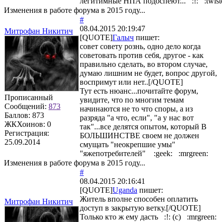
легитимные НПА подоспеют... :!: :twist
Изменения в работе форума в 2015 году...
#
08.04.2015 20:19:47
Митрофан Никитич
[QUOTE]
Галыч
пишет:
совет совету рознь, одно дело когда
советовать против себя, другое - как
правильно сделать, во втором случае,
думаю лишним не будет, вопрос другой,
воспримут или нет..[/QUOTE]
Тут есть нюанс...почитайте форум,
Прописанный
увидите, что по многим темам
Сообщений:
873
начинаются не то что споры, а из
Баллов:
873
разряда "а что, если", "а у нас вот
ЖКХоинов: 0
так"...все делятся опытом, который В
Регистрация:
БОЛЬШИНСТВЕ своем не должен
25.09.2014
смущать "неокрепшие умы"
"яжепотребителей" :geek: :mrgreen:
Изменения в работе форума в 2015 году...
#
08.04.2015 20:16:41
[QUOTE]
Uganda
пишет:
Житель вполне способен оплатить
Митрофан Никитич
доступ в закрытую ветку.[/QUOTE]
Только кто ж ему дасть :!: (с) :mrgreen: