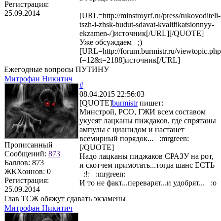
Регистрация:
25.09.2014
[URL=http://minstroyrf.ru/press/rukovoditeli-
tszh-i-zhsk-budut-sdavat-kvalifikatsionnyy-
ekzamen-/]источник[/URL][/QUOTE]
Уже обсуждаем ;)
[URL=http://forum.burmistr.ru/viewtopic.ph
f=12&t=2188]источник[/URL]
Ежегодные вопросы ПУТИНУ
Митрофан Никитич
#
08.04.2015 22:56:03
[QUOTE]
burmistr
пишет:
Минстрой, РСО, ГЖИ всем составом
укусят лацканы пиждаков, где спрятаны
ампулы с цианидом и настанет
всемирный порядок... :mrgreen:
Прописанный
[/QUOTE]
Сообщений:
873
Надо лацканы пиджаков СРАЗУ на рот,
Баллов:
873
и скотчем примотать...тогда шанс ЕСТЬ
ЖКХоинов: 0
:!: :mrgreen:
Регистрация:
И то не факт...переварят...и удобрят... :o
25.09.2014
Глав ТСЖ обяжут сдавать экзамены
Митрофан Никитич