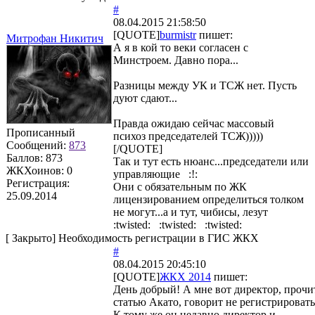
#
08.04.2015 21:58:50
[QUOTE]
burmistr
пишет:
Митрофан Никитич
А я в кой то веки согласен с
Минстроем. Давно пора...
Разницы между УК и ТСЖ нет. Пусть
дуют сдают...
Правда ожидаю сейчас массовый
Прописанный
психоз председателей ТСЖ)))))
Сообщений:
873
[/QUOTE]
Баллов:
873
Так и тут есть нюанс...председатели или
ЖКХоинов: 0
управляющие :!:
Регистрация:
Они с обязательным по ЖК
25.09.2014
лицензированием определиться толком
не могут...а и тут, чибисы, лезут
:twisted: :twisted: :twisted:
[
Закрыто
]
Необходимость регистрации в ГИС ЖКХ
#
08.04.2015 20:45:10
[QUOTE]
ЖКХ 2014
пишет:
День добрый! А мне вот директор, прочи
статью Акато, говорит не регистрировать
К тому же он недавно директор и