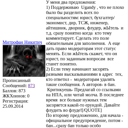
У меня два предложения:
1) Поддерживаю Ugandу , что не плохо
было бы разделить всех по
специальностям: юрист, бухгалтер/
экономист, дир, ТСЖ, инженер,
айтишник, дворник, флудер, жЫтель и
т.д. сразу понятно когда кто тему
комментирует. Сделать это поле
Митрофан Никитич
обязательным для заполнения. А еще
дать право модераторам этот статус
менять. Если жЫтель скажет, что он
юрист, по заданным вопросам все
станет понятно.
2) Если тему начинают засорять
разными высказываниями в адрес тех,
кто ответил - модераторам удалять
Прописанный
такие сообщения. А авторов- в бан.
Сообщений:
873
Критикуешь- Предлагай со ссылками
Баллов:
873
на НПА, или читай молча. В последнее
ЖКХоинов: 0
время все больше нужных тем
Регистрация:
засоряется какой-то ерундой. Давайте
25.09.2014
флудить во флуде![/QUOTE]
По второму предложению, для начала -
официальное предупреждение, потом -
бан...сразу бан только особо