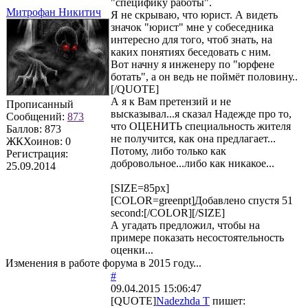
"специфику работы".
Митрофан Никитич
Я не скрываю, что юрист. А видеть
значок "юрист" мне у собеседника
интересно для того, чтоб знать, на
каких понятиях беседовать с ним.
Вот начну я инженеру по "юрфене
ботать", а он ведь не поймёт половину..
[/QUOTE]
А я к Вам претензий и не
Прописанный
высказывал...я сказал Надежде про то,
Сообщений:
873
что ОЦЕНИТЬ специальность жителя
Баллов:
873
не получится, как она предлагает...
ЖКХоинов: 0
Потому, либо только как
Регистрация:
добровольное...либо как никакое...
25.09.2014
[SIZE=85px]
[COLOR=greenpt]Добавлено спустя 51
second:[/COLOR][/SIZE]
А угадать предложил, чтобы на
примере показать несостоятельность
оценки...
Изменения в работе форума в 2015 году...
#
09.04.2015 15:06:47
[QUOTE]
Nadezhda T
пишет: