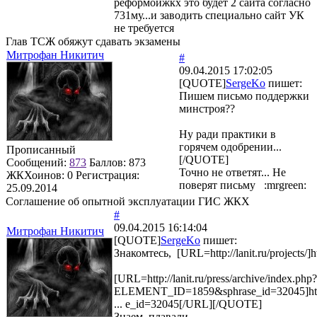
реформойжкх это будет 2 сайта согласно
731му...и заводить специально сайт УК
не требуется
Глав ТСЖ обяжут сдавать экзамены
Митрофан Никитич
#
09.04.2015 17:02:05
[QUOTE]
SergeKo
пишет:
Пишем письмо поддержки
минстроя??
Ну ради практики в
горячем одобрении...
Прописанный
[/QUOTE]
Сообщений:
873
Баллов:
873
Точно не ответят... Не
ЖКХоинов: 0
Регистрация:
поверят письму :mrgreen:
25.09.2014
Соглашение об опытной эксплуатации ГИС ЖКХ
#
09.04.2015 16:14:04
Митрофан Никитич
[QUOTE]
SergeKo
пишет:
Знакомтесь, [URL=http://lanit.ru/projects/]ht
[URL=http://lanit.ru/press/archive/index.php?
ELEMENT_ID=1859&sphrase_id=32045]http://
... e_id=32045[/URL][/QUOTE]
Знаем, плавали...