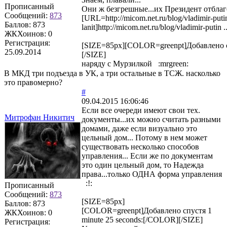
Прописанный
Они ж безгрешные...их Президент отблаг
Сообщений:
873
[URL=http://micom.net.ru/blog/vladimir-putin
Баллов:
873
lanit]http://micom.net.ru/blog/vladimir-putin .
ЖКХоинов: 0
Регистрация:
[SIZE=85px][COLOR=greenpt]Добавлено с
25.09.2014
[/SIZE]
наряду с Мурзилкой :mrgreen:
В МКД три подъезда в УК, а три остальные в ТСЖ. насколько
это правомерно?
#
09.04.2015 16:06:46
Если все очереди имеют свои тех.
Митрофан Никитич
документы...их можно считать разными
домами, даже если визуально это
цельный дом... Потому в нем может
существовать несколько способов
управления... Если же по документам
это один цельный дом, то Надежда
права...только ОДНА форма управления
:!:
Прописанный
Сообщений:
873
[SIZE=85px]
Баллов:
873
[COLOR=greenpt]Добавлено спустя 1
ЖКХоинов: 0
minute 25 seconds:[/COLOR][/SIZE]
Регистрация: