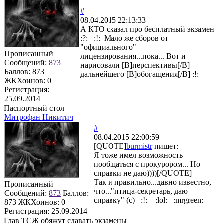
#
08.04.2015 22:13:33
А КТО сказал про бесплатный экзамен
:?: :!: Мало же сборов от
"официального"
Прописанный
лицензирования...пока... Вот и
Сообщений:
873
нарисовали [B]перспективы[/B]
Баллов:
873
дальнейшего [B]обогащения[/B] :!:
ЖКХоинов: 0
Регистрация:
25.09.2014
Паспортный стол
Митрофан Никитич
#
08.04.2015 22:00:59
[QUOTE]
burmistr
пишет:
Я тоже имел возможность
пообщаться с прокурором... Но
справки не даю))))[/QUOTE]
Так и правильно...давно известно,
Прописанный
что..."птица-секретарь, даю
Сообщений:
873
Баллов:
справку" (с) :!: :lol: :mrgreen:
873
ЖКХоинов: 0
Регистрация:
25.09.2014
Глав ТСЖ обяжут сдавать экзамены