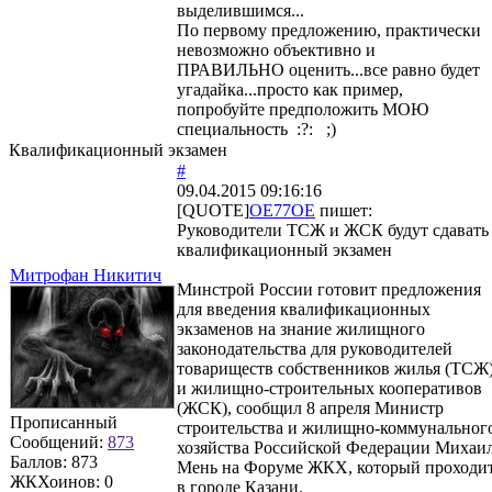
выделившимся...
По первому предложению, практически
невозможно объективно и
ПРАВИЛЬНО оценить...все равно будет
угадайка...просто как пример,
попробуйте предположить МОЮ
специальность :?: ;)
Квалификационный экзамен
#
09.04.2015 09:16:16
[QUOTE]
OE77OE
пишет:
Руководители ТСЖ и ЖСК будут сдавать
квалификационный экзамен
Митрофан Никитич
Минстрой России готовит предложения
для введения квалификационных
экзаменов на знание жилищного
законодательства для руководителей
товариществ собственников жилья (ТСЖ
и жилищно-строительных кооперативов
(ЖСК), сообщил 8 апреля Министр
Прописанный
строительства и жилищно-коммунальног
Сообщений:
873
хозяйства Российской Федерации Михаи
Баллов:
873
Мень на Форуме ЖКХ, который проходи
ЖКХоинов: 0
в городе Казани.