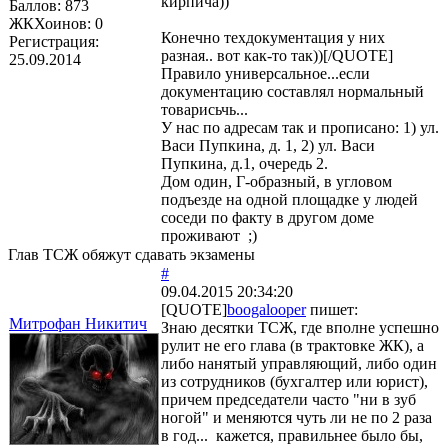
кирпича))
Баллов:
873
ЖКХоинов: 0
Конечно техдокументация у них
Регистрация:
разная.. вот как-то так))[/QUOTE]
25.09.2014
Правило универсальное...если
документацию составлял нормальный
товарисьчь...
У нас по адресам так и прописано: 1) ул.
Васи Пупкина, д. 1, 2) ул. Васи
Пупкина, д.1, очередь 2.
Дом один, Г-образный, в угловом
подъезде на одной площадке у людей
соседи по факту в другом доме
проживают ;)
Глав ТСЖ обяжут сдавать экзамены
#
09.04.2015 20:34:20
[QUOTE]
boogalooper
пишет:
Митрофан Никитич
Знаю десятки ТСЖ, где вполне успешно
рулит не его глава (в трактовке ЖК), а
либо нанятый управляющий, либо один
из сотрудников (бухгалтер или юрист),
причем председатели часто "ни в зуб
ногой" и меняются чуть ли не по 2 раза
в год... кажется, правильнее было бы,