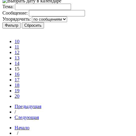
Тема:
Сообщение:
Упорядочить:
10
11
12
13
14
15
16
17
18
19
20
Предыдущая
/
Следующая
Начало
/