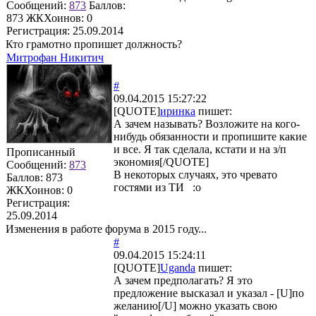
Сообщений:
873
Баллов:
873
ЖКХоинов: 0
Регистрация:
25.09.2014
Кто грамотно пропишет должность?
Митрофан Никитич
#
09.04.2015 15:27:22
[QUOTE]
иринка
пишет:
А зачем называть? Возложите на кого-
нибудь обязанности и пропишите какие
и все. Я так сделала, кстати и на з/п
Прописанный
экономия[/QUOTE]
Сообщений:
873
В некоторых случаях, это чревато
Баллов:
873
гостями из ТИ :o
ЖКХоинов: 0
Регистрация:
25.09.2014
Изменения в работе форума в 2015 году...
#
09.04.2015 15:24:11
[QUOTE]
Uganda
пишет:
А зачем предполагать? Я это
предложение высказал и указал - [U]по
желанию[/U] можно указать свою