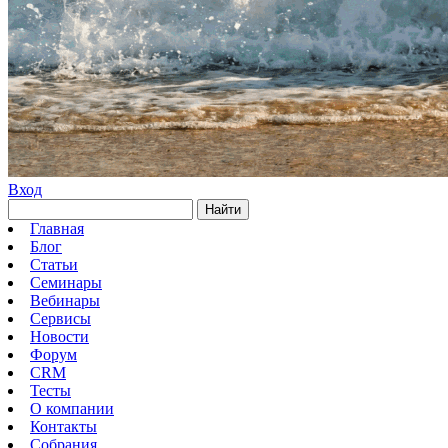
Вход
Найти
Главная
Блог
Статьи
Семинары
Вебинары
Сервисы
Новости
Форум
CRM
Тесты
О компании
Контакты
Собрания