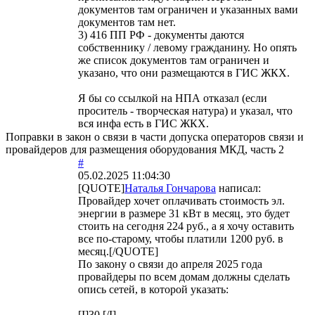
документов там ограничен и указанных вами
документов там нет.
3) 416 ПП РФ - документы даются
собственнику / левому гражданину. Но опять
же список документов там ограничен и
указано, что они размещаются в ГИС ЖКХ.
Я бы со ссылкой на НПА отказал (если
проситель - творческая натура) и указал, что
вся инфа есть в ГИС ЖКХ.
Поправки в закон о связи в части допуска операторов связи и
провайдеров для размещения оборудования МКД, часть 2
#
05.02.2025 11:04:30
[QUOTE]
Наталья Гончарова
написал:
Провайдер хочет оплачивать стоимость эл.
энергии в размере 31 кВт в месяц, это будет
стоить на сегодня 224 руб., а я хочу оставить
все по-старому, чтобы платили 1200 руб. в
месяц.[/QUOTE]
По закону о связи до апреля 2025 года
провайдеры по всем домам должны сделать
опись сетей, в которой указать:
[I]30.[/I]