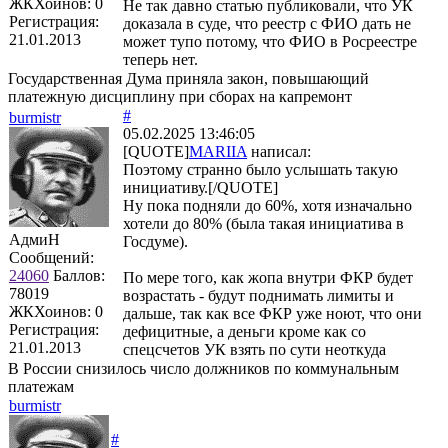
ЖКХоинов: 0
Не так давно статью публиковали, что УК
Регистрация:
доказала в суде, что реестр с ФИО дать не
21.01.2013
может тупо потому, что ФИО в Росреестре
теперь нет.
Государственная Дума приняла закон, повышающий
платежную дисциплину при сборах на капремонт
#
burmistr
05.02.2025 13:46:05
[QUOTE]
MARIIA
написал:
Поэтому странно было услышать такую
инициативу.[/QUOTE]
Ну пока подняли до 60%, хотя изначально
хотели до 80% (была такая инициатива в
АдмиН
Госдуме).
Сообщений:
24060
Баллов:
По мере того, как жопа внутри ФКР будет
78019
возрастать - будут поднимать лимиты и
ЖКХоинов: 0
дальше, так как все ФКР уже ноют, что они
Регистрация:
дефицитные, а деньги кроме как со
21.01.2013
спецсчетов УК взять по сути неоткуда
В России снизилось число должников по коммунальным
платежам
burmistr
#