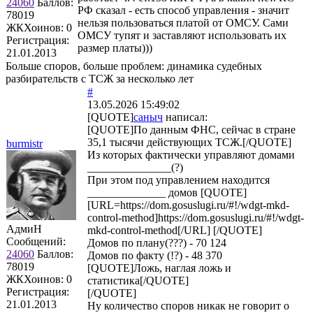
24060
Баллов:
РФ сказал - есть способ управления - значит
78019
нельзя пользоваться платой от ОМСУ. Сами
ЖКХоинов: 0
ОМСУ тупят и заставляют использовать их
Регистрация:
размер платы)))
21.01.2013
Больше споров, больше проблем: динамика судебных
разбирательств с ТСЖ за несколько лет
#
13.05.2026 15:49:02
[QUOTE]
саныч
написал:
[QUOTE]По данным ФНС, сейчас в стране
35,1 тысячи действующих ТСЖ.[/QUOTE]
burmistr
Из которых фактически управляют домами
_______________(?)
При этом под управлением находится
______________ домов [QUOTE]
[URL=https://dom.gosuslugi.ru/#!/wdgt-mkd-
control-method]https://dom.gosuslugi.ru/#!/wdgt-
АдмиН
mkd-control-method[/URL] [/QUOTE]
Сообщений:
Домов по плану(???) - 70 124
24060
Баллов:
Домов по факту (!?) - 48 370
78019
[QUOTE]Ложь, наглая ложь и
ЖКХоинов: 0
статистика[/QUOTE]
Регистрация:
[/QUOTE]
21.01.2013
Ну количество споров никак не говорит о