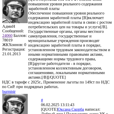
повышения уровня реального содержания
заработной платы
Обеспечение повышения уровня реального
содержания заработной платы [B]включает
индексацию заработной платы в связи с ростом
АдмиН
потребительских цен на товары и услуги[/B].
Сообщений:
Государственные органы, органы местного
24060
Баллов:
самоуправления, государственные и
78019
муниципальные учреждения производят
ЖКХоинов: 0
индексацию заработной платы в порядке,
Регистрация:
установленном трудовым законодательством и
21.01.2013
иными нормативными правовыми актами,
содержащими нормы трудового права,
[B]другие работодатели - в порядке,
установленном коллективным договором,
соглашениями, локальными нормативными
актами.[/B][/QUOTE]
НДС в тарифе с 2025г., Применение льготы по 149ст по НДС
по СиР. при подрядных работах.
burmistr
#
06.02.2025 13:11:43
[QUOTE]
Оксана Скорба
написал:
Добрый день! Подскажите, наша УК с