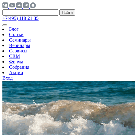
Найти
+7(495)
118-21-35
Блог
Статьи
Семинары
Вебинары
Сервисы
CRM
Форум
Собрания
Акции
Вход