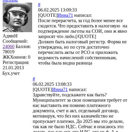
#
06.02.2025 13:09:33
[QUOTE]
Инна71
написал:
После перерасчета, за год более менее все
сходится. Что предоставить в налоговую на
подтверждение льготы на СОИ, они ж явно
АдмиН
запросят что либо.[/QUOTE]
Сообщений:
Должен быть налоговый регистр. Форма не
24060
Баллов:
утверждена, но по сути достаточно
78019
перечислить акты от РСО и приложить
ЖКХоинов: 0
ведомость начислений собственникам,
Регистрация:
чтобы была видна разница
21.01.2013
Бух.учет
#
06.02.2025 13:08:33
[QUOTE]
Инна71
написал:
Здравствуйте, подскажите как быть?
Муниципалитет за свои помещения требует от
нас выставить им помимо платежного
документа, счет и акт, отдельный договор,
мотивируя, что без них казначейство не
пропускает платежи. До 2025 мы это делали,
так как не было НДС. Сейчас я опасаюсь это
делать, так как акт, это НДС, это сч-ф. А я