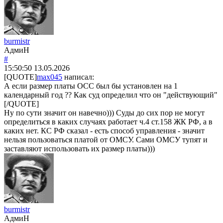
burmistr
АдмиН
#
15:50:50
13.05.2026
[QUOTE]
max045
написал:
А если размер платы ОСС был бы установлен на 1
календарный год ?? Как суд определил что он "действующий"
[/QUOTE]
Ну по сути значит он навечно))) Суды до сих пор не могут
определиться в каких случаях работает ч.4 ст.158 ЖК РФ, а в
каких нет. КС РФ сказал - есть способ управления - значит
нельзя пользоваться платой от ОМСУ. Сами ОМСУ тупят и
заставляют использовать их размер платы)))
burmistr
АдмиН