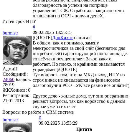
благодарность за успехи на поприще
управления ТСЖ. Отработал - защитил отчет
плавления на ОСЧ - получи денеХ.
Истек срок ИПУ
#
09.02.2025 13:55:15
burmistr
[QUOTE]
ДонКихот
написал:
В общем, как я понимаю, замену
электросчетчиков за свой счёт (бесплатно для
потребителей) гарантирующий поставщик где-
то всё-таки осуществляет. Закон как-то
работает. Но плохо, и крайними оказываются
АдмиН
управдомы.[/QUOTE]
Сообщений:
Тут вопрос в том, что на МКД выход ИПУ из
24060
Баллов:
строя никак не сказывается на финансовом
78019
благополучии РСО - УК все равно все оплатит)
ЖКХоинов: 0
Регистрация:
Другое дело - жилые дома, тут они оперативно
21.01.2013
решают вопросы, так как воровство в данном
случае уже за их счет
Вопросы по работе в CRM системе
#
burmistr
09.02.2025 13:53:29
Цитата