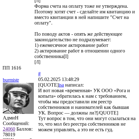
[/I]
Форма счета на оплату тоже не утверждена.
Поэтому хотят счет - сделайте им квитанцию и
вместо квитанции в ней напишите "Счет на
оплату".
По поводу актов - опять же действующее
законодательство не подразумевает:
1) ежемесячное актирование работ
2) актирование работ в отношении одного
собственника[I]
[/I]
ПП 1616
#
05.02.2025 13:48:29
burmistr
[QUOTE]
isa
написал:
И вот новая «временная» УК ООО «Рога и
копыта» обратилась к нам с требованием,
чтобы мы предоставили им реестр
собственников и нанимателей как бывшая
УК. Вопрос — должны ли?[/QUOTE]
АдмиН
Тут вопрос в том, что они могут ссылаться на
Сообщений:
то, что мол без реестра собственников не
24060
Баллов:
можем управлять, а это не есть гуд.
78019