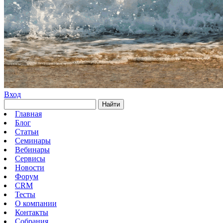
Вход
Найти
Главная
Блог
Статьи
Семинары
Вебинары
Сервисы
Новости
Форум
CRM
Тесты
О компании
Контакты
Собрания