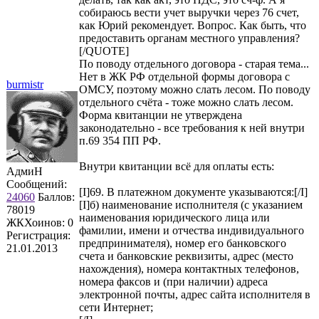
собираюсь вести учет выручки через 76 счет,
как Юрий рекомендует. Вопрос. Как быть, что
предоставить органам местного управления?
[/QUOTE]
По поводу отдельного договора - старая тема...
Нет в ЖК РФ отдельной формы договора с
burmistr
ОМСУ, поэтому можно слать лесом. По поводу
отдельного счёта - тоже можно слать лесом.
Форма квитанции не утверждена
законодательно - все требования к ней внутри
п.69 354 ПП РФ.
Внутри квитанции всё для оплаты есть:
АдмиН
Сообщений:
[I]69. В платежном документе указываются:[/I]
24060
Баллов:
[I]б) наименование исполнителя (с указанием
78019
наименования юридического лица или
ЖКХоинов: 0
фамилии, имени и отчества индивидуального
Регистрация:
предпринимателя), номер его банковского
21.01.2013
счета и банковские реквизиты, адрес (место
нахождения), номера контактных телефонов,
номера факсов и (при наличии) адреса
электронной почты, адрес сайта исполнителя в
сети Интернет;