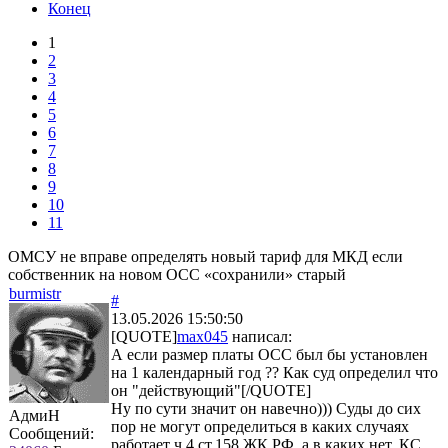
Конец
1
2
3
4
5
6
7
8
9
10
11
ОМСУ не вправе определять новый тариф для МКД если
собственник на новом ОСС «сохранили» старый
burmistr
#
13.05.2026 15:50:50
[QUOTE]
max045
написал:
А если размер платы ОСС был бы установлен
на 1 календарный год ?? Как суд определил что
он "действующий"[/QUOTE]
Ну по сути значит он навечно))) Суды до сих
АдмиН
пор не могут определиться в каких случаях
Сообщений:
работает ч.4 ст.158 ЖК РФ, а в каких нет. КС