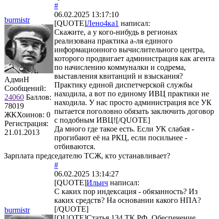
#
06.02.2025 13:17:10
burmistr
[QUOTE]
Лено4ка1
написал:
Скажите, а у кого-нибудь в регионах
реализована практика а-ля единого
информационного вычислительного центра,
которого продвигает администрация как агента
по начислению коммуналки и содрема,
выставления квитанций и взыскания?
АдмиН
Практику единой диспетчерской службы
Сообщений:
находила, а вот по единому ИВЦ практики не
24060
Баллов:
находила. У нас просто администрация все УК
78019
пытается поголовно обязать заключить договор
ЖКХоинов: 0
с подобным ИВЦ![/QUOTE]
Регистрация:
Да много где такое есть. Если УК слабая -
21.01.2013
прогибают её на РКЦ, если посильнее -
отбиваются.
Зарплата председателю ТСЖ, кто устанавливает?
#
06.02.2025 13:14:27
[QUOTE]
Ильич
написал:
С каких пор индексация - обязанность? Из
каких средств? На основании какого НПА?
[/QUOTE]
burmistr
[QUOTE]Статья 134 ТК РФ. Обеспечение