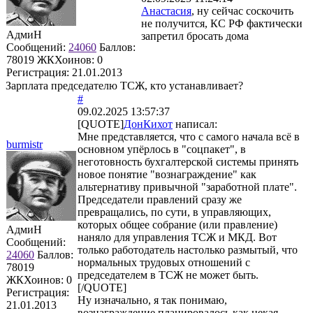
Анастасия
, ну сейчас соскочить
не получится, КС РФ фактически
АдмиН
запретил бросать дома
Сообщений:
24060
Баллов:
78019
ЖКХоинов: 0
Регистрация:
21.01.2013
Зарплата председателю ТСЖ, кто устанавливает?
#
09.02.2025 13:57:37
[QUOTE]
ДонКихот
написал:
Мне представляется, что с самого начала всё в
burmistr
основном упёрлось в "соцпакет", в
неготовность бухгалтерской системы принять
новое понятие "вознаграждение" как
альтернативу привычной "заработной плате".
Председатели правлений сразу же
превращались, по сути, в управляющих,
которых общее собрание (или правление)
АдмиН
наняло для управления ТСЖ и МКД. Вот
Сообщений:
только работодатель настолько размытый, что
24060
Баллов:
нормальных трудовых отношений с
78019
председателем в ТСЖ не может быть.
ЖКХоинов: 0
[/QUOTE]
Регистрация:
Ну изначально, я так понимаю,
21.01.2013
вознаграждение планировалось как некая