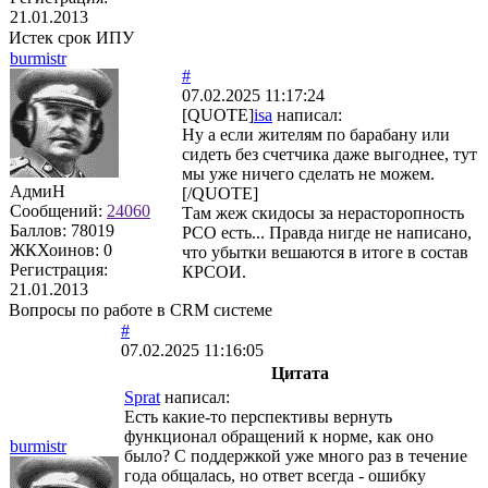
21.01.2013
Истек срок ИПУ
burmistr
#
07.02.2025 11:17:24
[QUOTE]
isa
написал:
Ну а если жителям по барабану или
сидеть без счетчика даже выгоднее, тут
мы уже ничего сделать не можем.
АдмиН
[/QUOTE]
Сообщений:
24060
Там жеж скидосы за нерасторопность
Баллов:
78019
РСО есть... Правда нигде не написано,
ЖКХоинов: 0
что убытки вешаются в итоге в состав
Регистрация:
КРСОИ.
21.01.2013
Вопросы по работе в CRM системе
#
07.02.2025 11:16:05
Цитата
Sprat
написал:
Есть какие-то перспективы вернуть
функционал обращений к норме, как оно
burmistr
было? С поддержкой уже много раз в течение
года общалась, но ответ всегда - ошибку