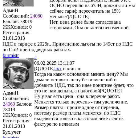
ОСНО перешло на УСН, должны ли мы
АдмиН
сейчас тариф пересчитать на 15%
Сообщений:
24060
меньше?[/QUOTE]
Баллов:
78019
Нет, цена ранее была согласована
ЖКХоинов: 0
сторонами. Она остается неизменной
Регистрация:
21.01.2013
НДС в тарифе с 2025г., Применение льготы по 149ст по НДС
по СиР. при подрядных работах.
burmistr
#
06.02.2025 13:11:07
[QUOTE]
axx
написал:
Тогда на каком основании менять цену? Мы
думали оставить цену без изменений и
добавить НДС, так по идее понятнее будет, что
это не нам деньги, а налоговой[/QUOTE]
АдмиН
Ну у вас есть цена - она в перечне работ.
Сообщений:
Меняется только перечень - там увеличение.
24060
Баллов:
Размер платы - производное от перечня,
78019
поэтому размер платы меняется, но НДС
ЖКХоинов: 0
выделяется только в кассовом чеке / счете-
Регистрация:
фактуре по нежилым
21.01.2013
Бух.учет
burmistr