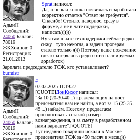
Sprat
написал:
Да, теперь и кнопка появилась и заработала
корректно отметка "Ответ не требуется".
Спасибо! Стоило, наверное, сразу в
АдмиН
форуме, а не в чате поддержки,
Сообщений:
написать))))))
24060
Баллов:
Ну я сам в чате техподдержки сейчас редко
78019
сижу - тупо некогда, а задачи прогерам
ЖКХоинов: 0
ставлю только я))) Поэтому ваше пожелание
Регистрация:
где-то затерялось среди сотен планируемых
21.01.2013
доработок)
Зарплата председателю ТСЖ, кто устанавливает?
burmistr
#
07.02.2025 11:19:27
[QUOTE]
ДонКихот
написал:
"За 10 (20-30-40...) т.р. желающих на пост
председателя нам не найти, а вот за 15 (25-35-
45 ...) найдём. Поэтому, предлагаем
АдмиН
проголосовать за такой размер
Сообщений:
вознаграждения, и за смету в разработанном
24060
Баллов:
нами варианте".[/QUOTE]
78019
Тут недавно товарищи искали в Москве
ЖКХоинов: 0
председателя ТСЖ за 450 тысяч в месяц)))
Регистрация: