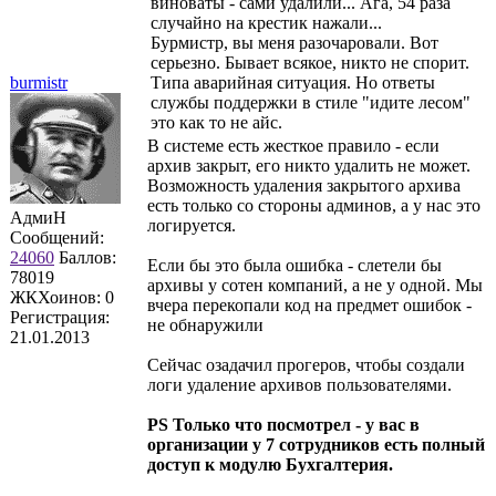
виноваты - сами удалили... Ага, 54 раза
случайно на крестик нажали...
Бурмистр, вы меня разочаровали. Вот
серьезно. Бывает всякое, никто не спорит.
burmistr
Типа аварийная ситуация. Но ответы
службы поддержки в стиле "идите лесом"
это как то не айс.
В системе есть жесткое правило - если
архив закрыт, его никто удалить не может.
Возможность удаления закрытого архива
есть только со стороны админов, а у нас это
АдмиН
логируется.
Сообщений:
24060
Баллов:
Если бы это была ошибка - слетели бы
78019
архивы у сотен компаний, а не у одной. Мы
ЖКХоинов: 0
вчера перекопали код на предмет ошибок -
Регистрация:
не обнаружили
21.01.2013
Сейчас озадачил прогеров, чтобы создали
логи удаление архивов пользователями.
P
S Только что посмотрел - у вас в
организации у 7 сотрудников есть полный
доступ к модулю Бухгалтерия.