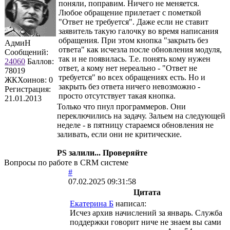
поняли, поправим. Ничего не меняется.
Любое обращение прилетает с пометкой
"Ответ не требуется". Даже если не ставит
заявитель такую галочку во время написания
обращения. При этом кнопка "закрыть без
АдмиН
ответа" как исчезла после обновления модуля,
Сообщений:
так и не появилась. Т.е. понять кому нужен
24060
Баллов:
ответ, а кому нет нереально - "Ответ не
78019
требуется" во всех обращениях есть. Но и
ЖКХоинов: 0
закрыть без ответа ничего невозможно -
Регистрация:
просто отсутствует такая кнопка.
21.01.2013
Только что пнул программеров. Они
переключились на задачу. Зальем на следующей
неделе - в пятницу стараемся обновления не
заливать, если они не критические.
PS залили... Проверяйте
Вопросы по работе в CRM системе
#
07.02.2025 09:31:58
Цитата
Екатерина Б
написал:
Исчез архив начислений за январь. Служба
поддержки говорит ниче не знаем вы сами