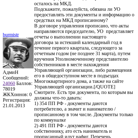
осталось на МКД.
Подскажите, пожалуйста, обязана ли УО
предоставлять эти документы и информацию о
средствах на МКД прописанному?
В договоре управления прописано, что акты
направляются председателю, УО представляет
burmistr
отчеты о выполнении настоящего
договора за истекший календарный год в
течение первого квартала, следующего за
отчетным годом (не позднее 31 марта), путем
вручения Уполномоченному представителю
собственников в месте нахождения
Управляющей организации, либо размещения
АдмиН
его в общедоступном месте в подъездах
Сообщений:
Многоквартирного дома, а также на сайте
24060
Баллов:
Управляющей организации.[/QUOTE]
78019
Смотрите. Есть три документа, по которым вы
ЖКХоинов: 0
должны что-то давать:
Регистрация:
1) 354 ПП РФ - документы даются
21.01.2013
потребителю, а значит и нанимателю /
прописанному в том числе. Документы только
по коммуналке
2) 491 ПП РФ - документы даются
собственнику, ато есть наниматель и
прописанный идут нафиг. Перечень