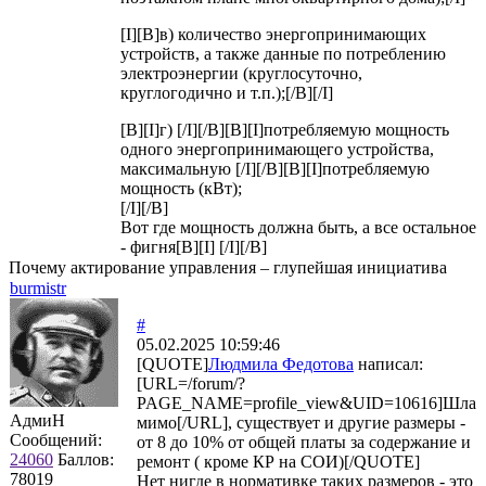
[I][B]в) количество энергопринимающих
устройств, а также данные по потреблению
электроэнергии (круглосуточно,
круглогодично и т.п.);[/B][/I]
[B][I]г) [/I][/B][B][I]потребляемую мощность
одного энергопринимающего устройства,
максимальную [/I][/B][B][I]потребляемую
мощность (кВт);
[/I][/B]
Вот где мощность должна быть, а все остальное
- фигня[B][I] [/I][/B]
Почему актирование управления – глупейшая инициатива
burmistr
#
05.02.2025 10:59:46
[QUOTE]
Людмила Федотова
написал:
[URL=/forum/?
PAGE_NAME=profile_view&UID=10616]Шла
АдмиН
мимо[/URL], существует и другие размеры -
Сообщений:
от 8 до 10% от общей платы за содержание и
24060
Баллов:
ремонт ( кроме КР на СОИ)[/QUOTE]
78019
Нет нигде в нормативке таких размеров - это