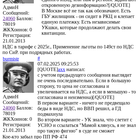
откровенную дезинформацию?[/QUOTE]
АдмиН
В Москве всё не так как обозначают. Есть
Сообщений:
ГБУ жилищник - он сидит в РКЦ и клепает
24060
Баллов:
единую платежку. Есть независимые
78019
УКшки, которые продолжают делать свои
ЖКХоинов: 0
квитанции.
Регистрация:
21.01.2013
НДС в тарифе с 2025г., Применение льготы по 149ст по НДС
по СиР. при подрядных работах.
#
burmistr
07.02.2025 09:25:53
[QUOTE]
axx
написал:
с учетом предыдущего сообщения выглядит
не очень последовательно. Если в большую
сторону, то цена не согласована и
увеличивается на НДС, а если в меньшую - то
АдмиН
согласована и неизменна)[/QUOTE]
Сообщений:
В первом варианте - ничего не предвещало
24060
Баллов:
беды в виде НДС, но ВВП решил, а ГД
78019
подмахнула
ЖКХоинов: 0
Во втором варианте - УК знала, что слетит с
Регистрация:
УСНО и ссылаться "Мамой клянусь, я не знал
21.01.2013
про такую фигню" в суде не сможет
Кое-кто забыл про ПП РФ 474