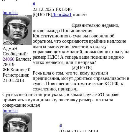
#
23.12.2025 10:13:46
burmistr
[QUOTE]
Лено4ка1
пишет:
Сравнительно недавно,
после выхода Постановления
Конституционного суда вы говорили об
обратном, что сохраняются крайние неплохие
шансы вынесения решений в пользу
АдмиН
управляющих компаний, повысивших плату на
Сообщений:
размер НДС! А теперь ваша позиция видимо
24060
Баллов:
мягко меняется, или я неправа?
78019
[/QUOTE]
ЖКХоинов: 0
Речь шла о том, что те, кому влупили
Регистрация:
предписания, могут добиться справедливости в
21.01.2013
суде... Повышение автоматическое КС РФ, к
сожалению, прикрыл...
Суд высшей инстанции указал, в каком случае УО вправе
применять «муниципальную» ставку размера платы за
содержание жилья
burmistr
#
02.09.2025 11:24:14