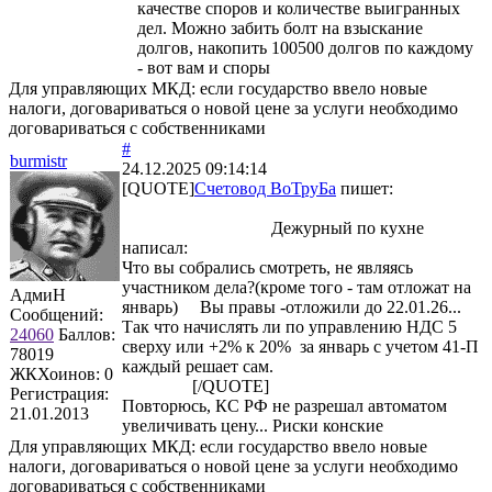
качестве споров и количестве выигранных
дел. Можно забить болт на взыскание
долгов, накопить 100500 долгов по каждому
- вот вам и споры
Для управляющих МКД: если государство ввело новые
налоги, договариваться о новой цене за услуги необходимо
договариваться с собственниками
#
burmistr
24.12.2025 09:14:14
[QUOTE]
Счетовод ВоТруБа
пишет:
Дежурный по кухне
написал:
Что вы собрались смотреть, не являясь
участником дела?(кроме того - там отложат на
АдмиН
январь) Вы правы -отложили до 22.01.26...
Сообщений:
Так что начислять ли по управлению НДС 5
24060
Баллов:
сверху или +2% к 20% за январь с учетом 41-П
78019
каждый решает сам.
ЖКХоинов: 0
[/QUOTE]
Регистрация:
Повторюсь, КС РФ не разрешал автоматом
21.01.2013
увеличивать цену... Риски конские
Для управляющих МКД: если государство ввело новые
налоги, договариваться о новой цене за услуги необходимо
договариваться с собственниками