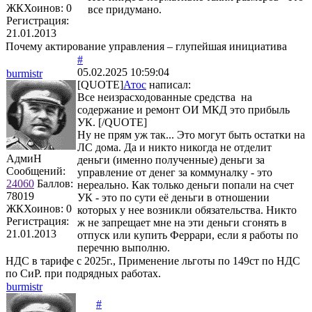
ЖКХоинов: 0
все придумано.
Регистрация:
21.01.2013
Почему актирование управления – глупейшая инициатива
#
05.02.2025 10:59:04
burmistr
[QUOTE]
Атос
написал:
Все неизрасходованные средства на
содержание и ремонт ОИ МКД это прибыль
УК. [/QUOTE]
Ну не прям уж так... Это могут быть остатки на
ЛС дома. Да и никто никогда не отделит
АдмиН
деньги (именно полученные) деньги за
Сообщений:
управление от денег за коммуналку - это
24060
Баллов:
нереально. Как только деньги попали на счет
78019
УК - это по сути её деньги в отношении
ЖКХоинов: 0
которых у нее возникли обязательства. Никто
Регистрация:
ж не запрещает мне на эти деньги сгонять в
21.01.2013
отпуск или купить Феррари, если я работы по
перечню выполню.
НДС в тарифе с 2025г., Применение льготы по 149ст по НДС
по СиР. при подрядных работах.
burmistr
#