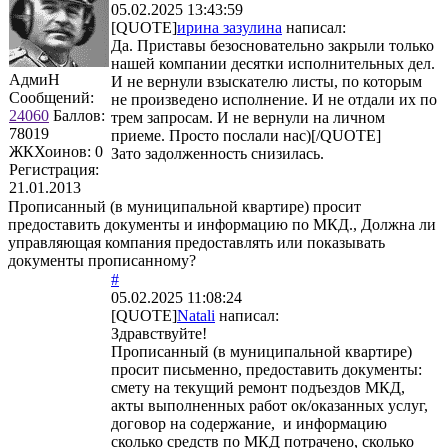
05.02.2025 13:43:59
[QUOTE]
ирина зазулина
написал:
Да. Приставы безосновательно закрыли только
нашей компании десятки исполнительных дел.
АдмиН
И не вернули взыскателю листы, по которым
Сообщений:
не произведено исполнение. И не отдали их по
24060
Баллов:
трем запросам. И не вернули на личном
78019
приеме. Просто послали нас)[/QUOTE]
ЖКХоинов: 0
Зато задолженность снизилась.
Регистрация:
21.01.2013
Прописанный (в муниципальной квартире) просит
предоставить документы и информацию по МКД., Должна ли
управляющая компания предоставлять или показывать
документы прописанному?
#
05.02.2025 11:08:24
[QUOTE]
Natali
написал:
Здравствуйте!
Прописанный (в муниципальной квартире)
просит письменно, предоставить документы:
смету на текущий ремонт подъездов МКД,
акты выполненных работ ок/оказанных услуг,
договор на содержание, и информацию
сколько средств по МКД потрачено, сколько