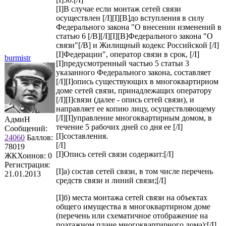
[I]В случае если монтаж сетей связи
осуществлен [/I][I][B]до вступления в силу
Федерального закона "О внесении изменений в
статью 6 [/B][/I][I][B]Федерального закона "О
связи"[/B] и Жилищный кодекс Российской [/I]
[I]Федерации", оператор связи в срок, [/I]
burmistr
[I]предусмотренный частью 5 статьи 3
указанного Федерального закона, составляет
[/I][I]опись существующих в многоквартирном
доме сетей связи, принадлежащих оператору
[/I][I]связи (далее - опись сетей связи), и
направляет ее копию лицу, осуществляющему
[/I][I]управление многоквартирным домом, в
АдмиН
течение 5 рабочих дней со дня ее [/I]
Сообщений:
[I]составления.
24060
Баллов:
[/I]
78019
[I]Опись сетей связи содержит:[/I]
ЖКХоинов: 0
Регистрация:
[I]а) состав сетей связи, в том числе перечень
21.01.2013
средств связи и линий связи;[/I]
[I]б) места монтажа сетей связи на объектах
общего имущества в многоквартирном доме
(перечень или схематичное отображение на
поэтажном плане многоквартирного дома);[/I]