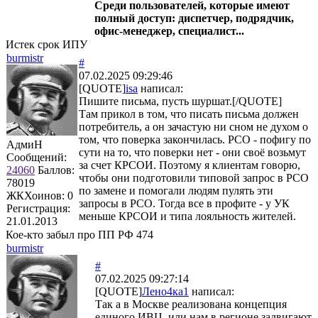
Среди пользователей, которые имеют
полный доступ: диспетчер, подрядчик,
офис-менеджер, специалист...
Истек срок ИПУ
burmistr
#
07.02.2025 09:29:46
[QUOTE]
isa
написал:
Пишите письма, пусть шуршат.[/QUOTE]
Там прикол в том, что писать письма должен
потребитель, а он зачастую ни сном не духом о
том, что поверка закончилась. РСО - пофигу по
АдмиН
сути на то, что поверки нет - они своё возьмут
Сообщений:
за счет КРСОИ. Поэтому я клиентам говорю,
24060
Баллов:
чтобы они подготовили типовой запрос в РСО
78019
по замене и помогали людям пулять эти
ЖКХоинов: 0
запросы в РСО. Тогда все в профите - у УК
Регистрация:
меньше КРСОИ и типа лояльность жителей.
21.01.2013
Кое-кто забыл про ПП РФ 474
burmistr
#
07.02.2025 09:27:14
[QUOTE]
Лено4ка1
написал:
Так а в Москве реализована концепция
единого ИВЦ, или нам в регионе задвигают