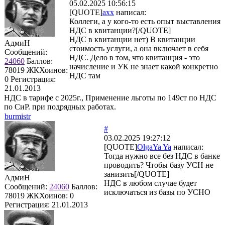
05.02.2025 10:56:15
[QUOTE]
axx
написал:
Коллеги, а у кого-то есть опыт выставления
НДС в квитанции?[/QUOTE]
НДС в квитанции нет) В квитанции
АдмиН
стоимость услуги, а она включает в себя
Сообщений:
НДС. Дело в том, что квитанция - это
24060
Баллов:
начисление и УК не знает какой конкретно
78019
ЖКХоинов:
НДС там
0
Регистрация:
21.01.2013
НДС в тарифе с 2025г., Применение льготы по 149ст по НДС
по СиР. при подрядных работах.
burmistr
#
03.02.2025 19:27:12
[QUOTE]
OlgaYa Ya
написал:
Тогда нужно все без НДС в банке
проводить? Чтобы базу УСН не
занизить[/QUOTE]
АдмиН
НДС в любом случае будет
Сообщений:
24060
Баллов:
исключаться из базы по УСНО
78019
ЖКХоинов: 0
Регистрация:
21.01.2013