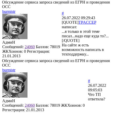
Обсуждение сервиса запроса сведений из ЕГРН и проведения
ОСС
burmistr
#
26.07.2022 09:29:43
[QUOTE]
TPACCEP
написал:
...я только в этой теме
писал...надо еще куда то?...
[/QUOTE]
АдмиН
На сайте ж есть
Сообщений:
24060
Баллов:
78019
возможность написать в
ЖКХоинов: 0
Регистрация:
техподдержку...
21.01.2013
Обсуждение сервиса запроса сведений из ЕГРН и проведения
ОСС
burmistr
#
26.07.2022
09:05:03
Что ТП
ответила?
АдмиН
Сообщений:
24060
Баллов:
78019
ЖКХоинов: 0
Регистрация:
21.01.2013