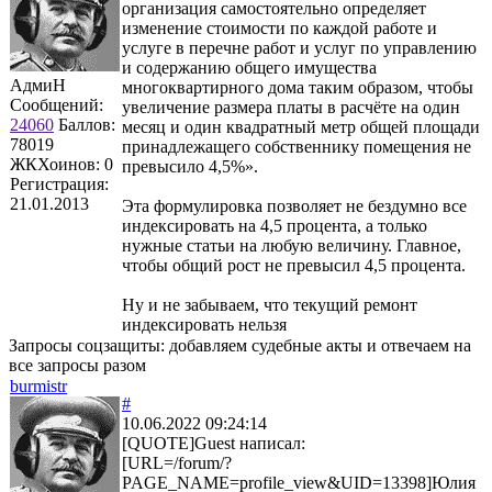
организация самостоятельно определяет
изменение стоимости по каждой работе и
услуге в перечне работ и услуг по управлению
и содержанию общего имущества
АдмиН
многоквартирного дома таким образом, чтобы
Сообщений:
увеличение размера платы в расчёте на один
24060
Баллов:
месяц и один квадратный метр общей площади
78019
принадлежащего собственнику помещения не
ЖКХоинов: 0
превысило 4,5%».
Регистрация:
21.01.2013
Эта формулировка позволяет не бездумно все
индексировать на 4,5 процента, а только
нужные статьи на любую величину. Главное,
чтобы общий рост не превысил 4,5 процента.
Ну и не забываем, что текущий ремонт
индексировать нельзя
Запросы соцзащиты: добавляем судебные акты и отвечаем на
все запросы разом
burmistr
#
10.06.2022 09:24:14
[QUOTE]Guest написал:
[URL=/forum/?
PAGE_NAME=profile_view&UID=13398]Юлия