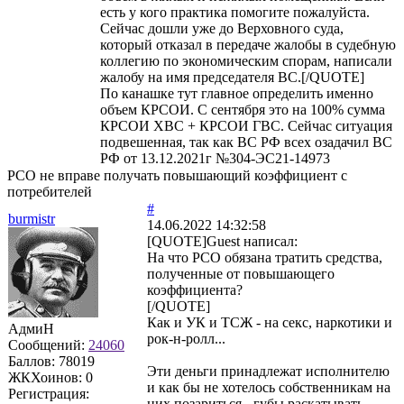
есть у кого практика помогите пожалуйста.
Сейчас дошли уже до Верховного суда,
который отказал в передаче жалобы в судебную
коллегию по экономическим спорам, написали
жалобу на имя председателя ВС.[/QUOTE]
По канашке тут главное определить именно
объем КРСОИ. С сентября это на 100% сумма
КРСОИ ХВС + КРСОИ ГВС. Сейчас ситуация
подвешенная, так как ВС РФ всех озадачил ВС
РФ от 13.12.2021г №304-ЭС21-14973
РСО не вправе получать повышающий коэффициент с
потребителей
#
burmistr
14.06.2022 14:32:58
[QUOTE]Guest написал:
На что РСО обязана тратить средства,
полученные от повышающего
коэффициента?
[/QUOTE]
Как и УК и ТСЖ - на секс, наркотики и
АдмиН
рок-н-ролл...
Сообщений:
24060
Баллов:
78019
Эти деньги принадлежат исполнителю
ЖКХоинов: 0
и как бы не хотелось собственникам на
Регистрация:
них позариться - губы раскатывать