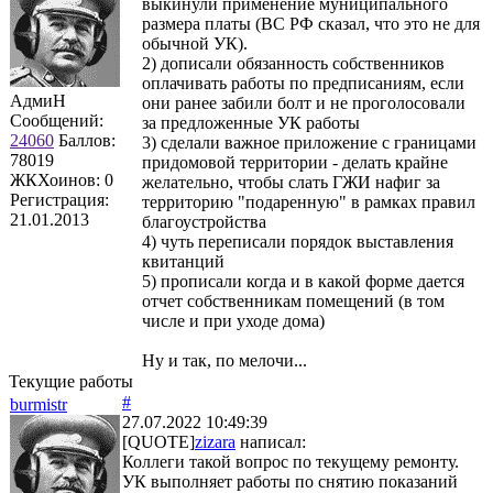
выкинули применение муниципального
размера платы (ВС РФ сказал, что это не для
обычной УК).
2) дописали обязанность собственников
оплачивать работы по предписаниям, если
АдмиН
они ранее забили болт и не проголосовали
Сообщений:
за предложенные УК работы
24060
Баллов:
3) сделали важное приложение с границами
78019
придомовой территории - делать крайне
ЖКХоинов: 0
желательно, чтобы слать ГЖИ нафиг за
Регистрация:
территорию "подаренную" в рамках правил
21.01.2013
благоустройства
4) чуть переписали порядок выставления
квитанций
5) прописали когда и в какой форме дается
отчет собственникам помещений (в том
числе и при уходе дома)
Ну и так, по мелочи...
Текущие работы
#
burmistr
27.07.2022 10:49:39
[QUOTE]
zizara
написал:
Коллеги такой вопрос по текущему ремонту.
УК выполняет работы по снятию показаний