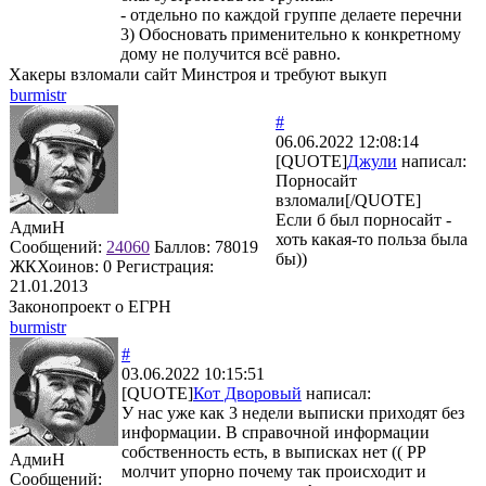
- отдельно по каждой группе делаете перечни
3) Обосновать применительно к конкретному
дому не получится всё равно.
Хакеры взломали сайт Минстроя и требуют выкуп
burmistr
#
06.06.2022 12:08:14
[QUOTE]
Джули
написал:
Порносайт
взломали[/QUOTE]
Если б был порносайт -
АдмиН
хоть какая-то польза была
Сообщений:
24060
Баллов:
78019
бы))
ЖКХоинов: 0
Регистрация:
21.01.2013
Законопроект о ЕГРН
burmistr
#
03.06.2022 10:15:51
[QUOTE]
Кот Дворовый
написал:
У нас уже как 3 недели выписки приходят без
информации. В справочной информации
собственность есть, в выписках нет (( РР
АдмиН
молчит упорно почему так происходит и
Сообщений: