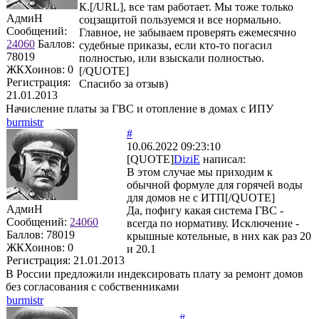
К.[/URL], все там работает. Мы тоже только
АдмиН
соцзащитой пользуемся и все нормально.
Сообщений:
Главное, не забываем проверять ежемесячно
24060
Баллов:
судебные приказы, если кто-то погасил
78019
полностью, или взыскали полностью.
ЖКХоинов: 0
[/QUOTE]
Регистрация:
Спасибо за отзыв)
21.01.2013
Начисление платы за ГВС и отопление в домах с ИПУ
burmistr
#
10.06.2022 09:23:10
[QUOTE]
DiziE
написал:
В этом случае мы приходим к
обычной формуле для горячей воды
для домов не с ИТП[/QUOTE]
АдмиН
Да, пофигу какая система ГВС -
Сообщений:
24060
всегда по нормативу. Исключение -
Баллов:
78019
крышные котельные, в них как раз 20
ЖКХоинов: 0
и 20.1
Регистрация:
21.01.2013
В России предложили индексировать плату за ремонт домов
без согласования с собственниками
burmistr
#