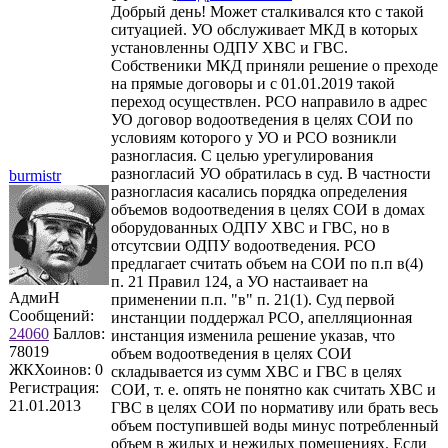
Добрый день! Может сталкивался кто с такой
ситуацией. УО обслуживает МКД в которых
установленны ОДПУ ХВС и ГВС.
Собственики МКД приняли решение о преходе
на прямые договоры и с 01.01.2019 такой
переход осуществлен. РСО направило в адрес
УО договор водоотведения в целях СОИ по
условиям которого у УО и РСО возникли
разногласия. С целью урегулирования
разногласий УО обратилась в суд. В частности
burmistr
разногласия касались порядка определения
объемов водоотведения в целях СОИ в домах
оборудованных ОДПУ ХВС и ГВС, но в
отсутсвии ОДПУ водоотведения. РСО
предлагает считать объем на СОИ по п.п в(4)
п. 21 Правил 124, а УО настаивает на
АдмиН
применении п.п. "в" п. 21(1). Суд первой
Сообщений:
инстанции поддержал РСО, апелляционная
24060
Баллов:
инстанция изменила решение указав, что
78019
объем водоотведения в целях СОИ
ЖКХоинов: 0
складывается из сумм ХВС и ГВС в целях
Регистрация:
СОИ, т. е. опять не понятно как считать ХВС и
21.01.2013
ГВС в целях СОИ по нормативу или брать весь
объем поступившей воды минус потребленный
объем в жилых и нежилых помещениях. Если