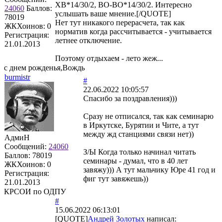
ХВ*14/30/2, ВО-ВО*14/30/2. Интересно
24060
Баллов:
услышать ваше мнение.[/QUOTE]
78019
Нет тут никакого перерасчета, так как
ЖКХоинов: 0
норматив когда рассчитывается - учитывается
Регистрация:
летнее отключение.
21.01.2013
Поэтому отдыхаем - лето жеж...
с днем рожденья,Вождь
burmistr
#
22.06.2022 10:05:57
Спасибо за поздравления)))
Сразу не отписался, так как семинарю
в Иркутске, Бурятии и Чите, а тут
между жд станциями связи нет))
АдмиН
Сообщений:
24060
З/Ы Когда только начинал читать
Баллов:
78019
семинары - думал, что в 40 лет
ЖКХоинов: 0
завяжу))) А тут мальчику Юре 41 год и
Регистрация:
фиг тут завяжешь))
21.01.2013
КРСОИ по ОДПУ
#
15.06.2022 06:13:01
[QUOTE]
Андрей Золотых
написал: