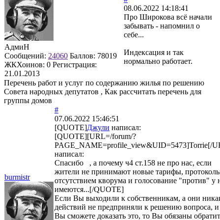
08.06.2022 14:18:41
Про Широкова всё начали
забывать - напомнил о
себе...
АдмиН
Индексация и так
Сообщений:
24060
Баллов:
78019
нормально работает.
ЖКХоинов: 0
Регистрация:
21.01.2013
Перечень работ и услуг по содержанию жилья по решению
Совета народных депутатов , Как рассчитать перечень для
группы домов
#
07.06.2022 15:46:51
[QUOTE]
Джули
написал:
[QUOTE][URL=/forum/?
PAGE_NAME=profile_view&UID=5473]Torrie[/U
написал:
Спасибо , а почему ч4 ст.158 не про нас, если
жители не принимают новые тарифы, протоколы
burmistr
отсутствием кворума и голосование "против" у 
имеются...[/QUOTE]
Если Вы выходили к собственникам, а они ника
действий не предприняли к решению вопроса, и
Вы сможете доказать это, то Вы обязаны обрати