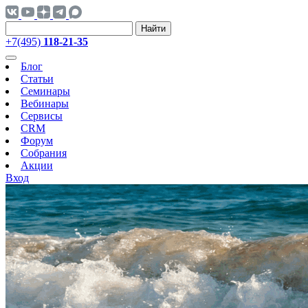
Найти
+7(495)
118-21-35
Блог
Статьи
Семинары
Вебинары
Сервисы
CRM
Форум
Собрания
Акции
Вход