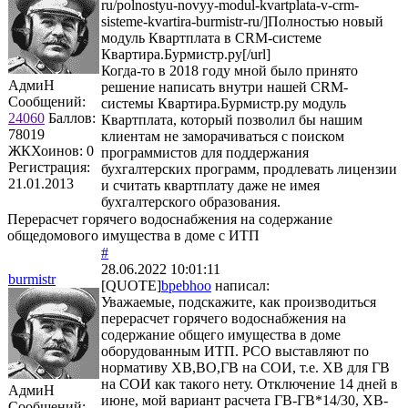
ru/polnostyu-novyy-modul-kvartplata-v-crm-
sisteme-kvartira-burmistr-ru/]Полностью новый
модуль Квартплата в CRM-системе
Квартира.Бурмистр.ру[/url]
Когда-то в 2018 году мной было принято
АдмиН
решение написать внутри нашей CRM-
Сообщений:
системы Квартира.Бурмистр.ру модуль
24060
Баллов:
Квартплата, который позволил бы нашим
78019
клиентам не заморачиваться с поиском
ЖКХоинов: 0
программистов для поддержания
Регистрация:
бухгалтерских программ, продлевать лицензии
21.01.2013
и считать квартплату даже не имея
бухгалтерского образования.
Перерасчет горячего водоснабжения на содержание
общедомового имущества в доме с ИТП
#
28.06.2022 10:01:11
burmistr
[QUOTE]
bpebhoo
написал:
Уважаемые, подскажите, как производиться
перерасчет горячего водоснабжения на
содержание общего имущества в доме
оборудованным ИТП. РСО выставляют по
нормативу ХВ,ВО,ГВ на СОИ, т.е. ХВ для ГВ
на СОИ как такого нету. Отключение 14 дней в
АдмиН
июне, мой вариант расчета ГВ-ГВ*14/30, ХВ-
Сообщений: