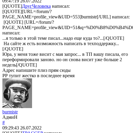
09:47:19
26.07.2022
[QUOTE]
ДругЧеловека
написал:
[QUOTE][URL=/forum/?
PAGE_NAME=profile_view&UID=553]burmistr[/URL] написал:
[QUOTE] [URL=/forum/?
PAGE_NAME=profile_view&UID=51&q=%D0%B8%D0%B4
написал:
...я только в этой теме писал...надо еще куда то?...[/QUOTE]
На сайте ж есть возможность написать в техподдержку...
[/QUOTE]
Юра, у меня тоже висит с мая запрос... в ТП вашу писала, его
переформировали заново. но он снова висит уже больше 2
недель[/QUOTE]
Адрес напишите плиз прям сюды
РР тупит жестко в последнее время
burmistr
АдмиН
#
09:29:43
26.07.2022