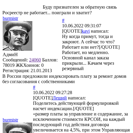
Буду признателен за обратную связь
Росреестр не работает... поиграли и хватит?
burmistr
#
10.06.2022 09:31:07
[QUOTE]
kavi
написал:
Ну когда примут, тогда и
закроют. А сейчас то что?
Работает или нет?[/QUOTE]
Работает, но медленно.
АдмиН
Основной канал заказа
Сообщений:
24060
Баллов:
прикрыли... Качаем через
78019
ЖКХоинов: 0
резервный
Регистрация:
21.01.2013
В России предложили индексировать плату за ремонт домов
без согласования с собственниками
#
10.06.2022 09:27:28
[QUOTE]
Леший
написал:
Поделитесь действующей формулировкой
насчет индексации.[/QUOTE]
«размер платы за управление и содержание, за
исключением стоимости КРСОИ, на каждый
burmistr
последующий год действия договора
увеличивается на 4,5%, при этом Управляющая