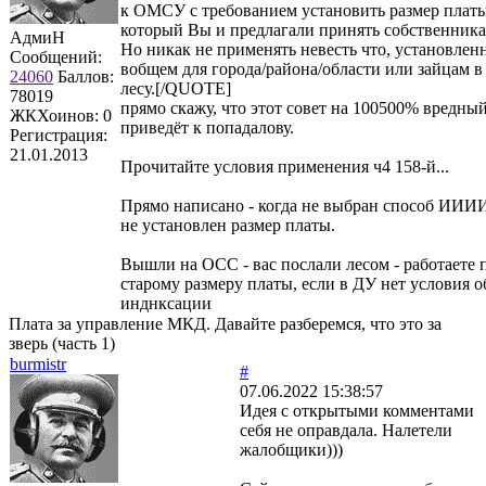
к ОМСУ с требованием установить размер платы
который Вы и предлагали принять собственника
АдмиН
Но никак не применять невесть что, установлен
Сообщений:
вобщем для города/района/области или зайцам в
24060
Баллов:
лесу.[/QUOTE]
78019
прямо скажу, что этот совет на 100500% вредны
ЖКХоинов: 0
приведёт к попадалову.
Регистрация:
21.01.2013
Прочитайте условия применения ч4 158-й...
Прямо написано - когда не выбран способ ИИ
не установлен размер платы.
Вышли на ОСС - вас послали лесом - работаете 
старому размеру платы, если в ДУ нет условия о
инднксации
Плата за управление МКД. Давайте разберемся, что это за
зверь (часть 1)
burmistr
#
07.06.2022 15:38:57
Идея с открытыми комментами
себя не оправдала. Налетели
жалобщики)))