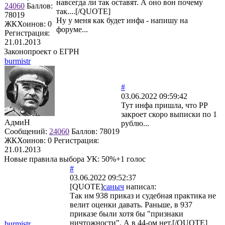
навсегда ли так оставят. А оно вон почему
24060
Баллов:
так....[/QUOTE]
78019
Ну у меня как будет инфа - напишу на
ЖКХоинов: 0
форуме...
Регистрация:
21.01.2013
Законопроект о ЕГРН
burmistr
#
03.06.2022 09:59:42
Тут инфа пришла, что РР
закроет скоро выписки по 1
АдмиН
рублю...
Сообщений:
24060
Баллов:
78019
ЖКХоинов: 0
Регистрация:
21.01.2013
Новые правила выбора УК: 50%+1 голос
#
03.06.2022 09:52:37
[QUOTE]
саныч
написал:
Так им 938 приказ и судебная практика не
велит оценки давать. Раньше, в 937
приказе были хотя бы "признаки
ничтожности". А в 44-ом нет.[/QUOTE]
burmistr