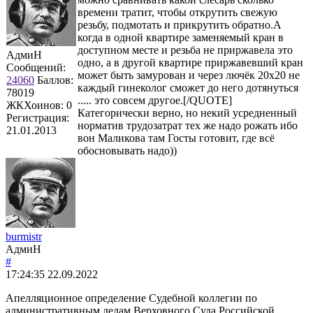
времени тратит, чтобы открутить свежую
резьбу, подмотать и прикрутить обратно.А
когда в одной квартире заменяемый кран в
доступном месте и резьба не приржавела это
АдмиН
одно, а в другой квартире приржавевший кран
Сообщений:
может быть замурован и через лючёк 20х20 не
24060
Баллов:
каждый гинеколог сможет до него дотянуться
78019
..... это совсем другое.[/QUOTE]
ЖКХоинов: 0
Категорически верно, но некий усредненный
Регистрация:
норматив трудозатрат тех же надо рожать ибо
21.01.2013
вон Маликова там Госты готовит, где всё
обосновывать надо))
burmistr
АдмиН
#
17:24:35
22.09.2022
Апелляционное определение Судебной коллегии по
административным делам Верховного Суда Российской