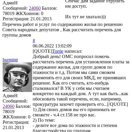
Сейчас дам задание отрубить
АдмиН
им доступ.
Сообщений:
24060
Баллов:
78019
ЖКХоинов: 0
Их тут не хватало)))
Регистрация:
21.01.2013
Перечень работ и услуг по содержанию жилья по решению
Совета народных депутатов , Как рассчитать перечень для
группы домов
#
06.06.2022 13:02:09
[QUOTE]
Torrie
написал:
Добрый день! ОМС попросил помочь
burmistr
рассчитать перечень для установления платы за
содержание жилья, для групп домов по
этажности и т.д. Потом мы сами сможем
применять его для своих МКД, не принявших
решение. Как его считать, кто-нибудь
сталкивался? В УК у себя мы считаем
конкретно на каждый дом. А тут как быть...как
АдмиН
обосновать такой перечень, если, например,
Сообщений:
прокуратура захочет проверить его...[/QUOTE]
24060
Баллов:
1) Для своих домов вы его принимать не
78019
сможете - ч.4 ст.158 не про вас.
ЖКХоинов: 0
2) По теме:
Регистрация:
- делите все дома по этажности и степени
21.01.2013
благоустройства по группам