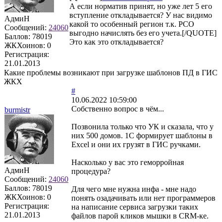
А если норматив принят, но уже лет 5 его
вступление откладывается? У нас видимо
АдмиН
какой то особенный регион т.к. РСО
Сообщений:
24060
выгодно начислять без его учета.[/QUOTE]
Баллов:
78019
Это как это откладывается?
ЖКХоинов: 0
Регистрация:
21.01.2013
Какие проблемы возникают при загрузке шаблонов ПД в ГИС
ЖКХ
#
10.06.2022 10:59:00
Собственно вопрос в чём...
burmistr
Позвонила только что УК и сказала, что у
них 500 домов. 1С формирует шаблоны в
Excel и они их грузят в ГИС ручками.
Насколько у вас это геморройная
АдмиН
процедура?
Сообщений:
24060
Баллов:
78019
Для чего мне нужна инфа - мне надо
ЖКХоинов: 0
понять озадачивать или нет программеров
Регистрация:
на написание сервиса загрузки таких
21.01.2013
файлов парой кликов мышки в CRM-ке.