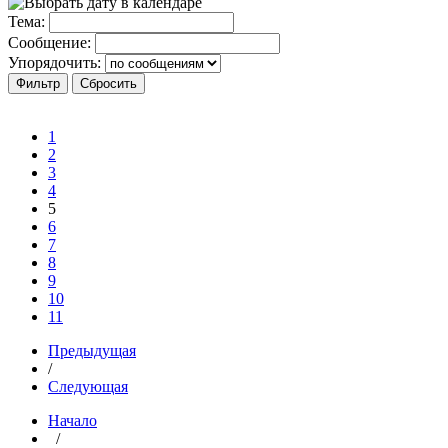
Тема:
Сообщение:
Упорядочить:
1
2
3
4
5
6
7
8
9
10
11
Предыдущая
/
Следующая
Начало
/