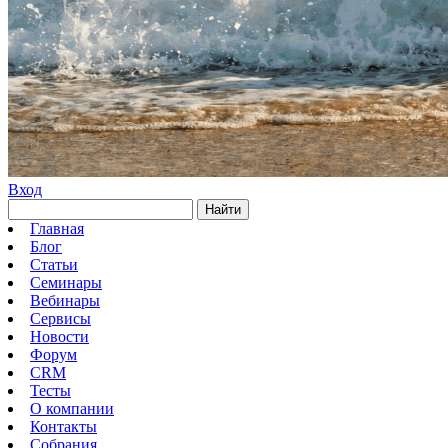
Вход
Найти
Главная
Блог
Статьи
Семинары
Вебинары
Сервисы
Новости
Форум
CRM
Тесты
О компании
Контакты
Собрания