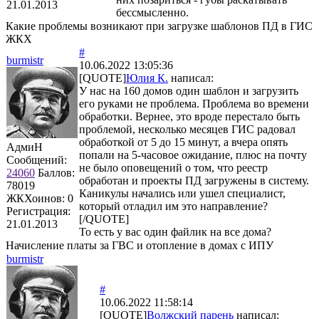
21.01.2013
бессмысленно.
Какие проблемы возникают при загрузке шаблонов ПД в ГИС
ЖКХ
#
burmistr
10.06.2022 13:05:36
[QUOTE]
Юлия К.
написал:
У нас на 160 домов один шаблон и загрузить
его руками не проблема. Проблема во времени
обработки. Вернее, это вроде перестало быть
проблемой, несколько месяцев ГИС радовал
обработкой от 5 до 15 минут, а вчера опять
АдмиН
попали на 5-часовое ожидание, плюс на почту
Сообщений:
не было оповещений о том, что реестр
24060
Баллов:
обработан и проекты ПД загружены в систему.
78019
Каникулы начались или ушел специалист,
ЖКХоинов: 0
который отладил им это направление?
Регистрация:
[/QUOTE]
21.01.2013
То есть у вас один файлик на все дома?
Начисление платы за ГВС и отопление в домах с ИПУ
burmistr
#
10.06.2022 11:58:14
[QUOTE]
Волжский парень
написал: