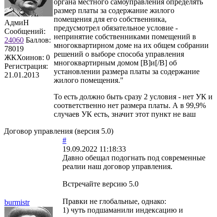
органа местного самоуправления определять
размер платы за содержание жилого
помещения для его собственника,
АдмиН
предусмотрел обязательное условие -
Сообщений:
непринятие собственниками помещений в
24060
Баллов:
многоквартирном доме на их общем собрании
78019
решений о выборе способа управления
ЖКХоинов: 0
многоквартирным домом [B]и[/B] об
Регистрация:
установлении размера платы за содержание
21.01.2013
жилого помещения."
То есть должно быть сразу 2 условия - нет УК и
соответственно нет размера платы. А в 99,9%
случаев УК есть, значит этот пункт не ваш
Договор управления (версия 5.0)
#
19.09.2022 11:18:33
Давно обещал подогнать под современные
реалии наш договор управления.
Встречайте версию 5.0
Правки не глобальные, однако:
burmistr
1) чуть подшаманили индексацию и