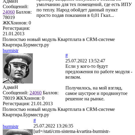
АдмиН
умолчанию для тех помещений, где есть ИПУ
Сообщений:
по теплу. Народ обойдет данный пункт
24060
Баллов:
просто подав показания в 0,01 Гкал...
78019
ЖКХоинов: 0
Регистрация:
21.01.2013
Полностью новый модуль Квартплата в CRM-системе
Квартира.Бурмистр.ру
burmistr
#
25.07.2022 13:52:47
Если у кого-то будут
предложения по работе модуля -
велком.
АдмиН
Получилось, на мой взгляд,
Сообщений:
24060
Баллов:
самое шустрое и продвинутое
78019
ЖКХоинов: 0
решение на рынке.
Регистрация:
21.01.2013
Полностью новый модуль Квартплата в CRM-системе
Квартира.Бурмистр.ру
#
25.07.2022 13:26:35
burmistr
[url=/stati/crm-sistema-kvartira-burmistr-