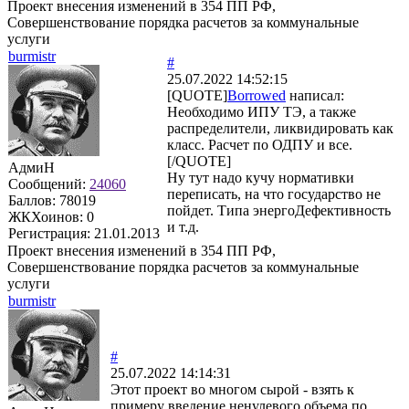
Проект внесения изменений в 354 ПП РФ,
Совершенствование порядка расчетов за коммунальные
услуги
burmistr
#
25.07.2022 14:52:15
[QUOTE]
Borrowed
написал:
Необходимо ИПУ ТЭ, а также
распределители, ликвидировать как
класс. Расчет по ОДПУ и все.
[/QUOTE]
АдмиН
Ну тут надо кучу нормативки
Сообщений:
24060
переписать, на что государство не
Баллов:
78019
пойдет. Типа энергоДефективность
ЖКХоинов: 0
и т.д.
Регистрация:
21.01.2013
Проект внесения изменений в 354 ПП РФ,
Совершенствование порядка расчетов за коммунальные
услуги
burmistr
#
25.07.2022 14:14:31
Этот проект во многом сырой - взять к
примеру введение ненулевого объема по