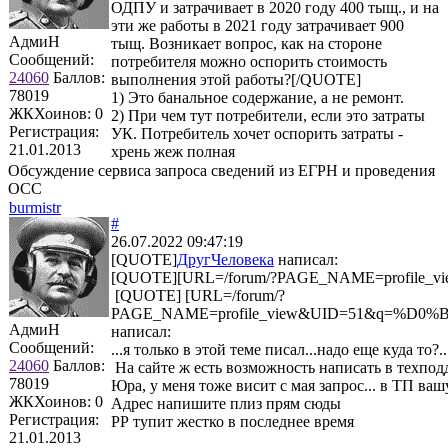
ОДПУ и затрачивает в 2020 году 400 тыщ., и на
эти же работы в 2021 году затрачивает 900
АдмиН
тыщ. Возникает вопрос, как на стороне
Сообщений:
потребителя можно оспорить стоимость
24060
Баллов:
выполнения этой работы?[/QUOTE]
78019
1) Это банальное содержание, а не ремонт.
ЖКХоинов: 0
2) При чем тут потребители, если это затраты
Регистрация:
УК. Потребитель хочет оспорить затраты -
21.01.2013
хрень жеж полная
Обсуждение сервиса запроса сведений из ЕГРН и проведения
ОСС
burmistr
#
26.07.2022 09:47:19
[QUOTE]
ДругЧеловека
написал:
[QUOTE][URL=/forum/?PAGE_NAME=profile_vie
[QUOTE] [URL=/forum/?
PAGE_NAME=profile_view&UID=51&q=%
АдмиН
написал:
Сообщений:
...я только в этой теме писал...надо еще куда то?
24060
Баллов:
На сайте ж есть возможность написать в техпод
78019
Юра, у меня тоже висит с мая запрос... в ТП ва
ЖКХоинов: 0
Адрес напишите плиз прям сюды
Регистрация:
РР тупит жестко в последнее время
21.01.2013