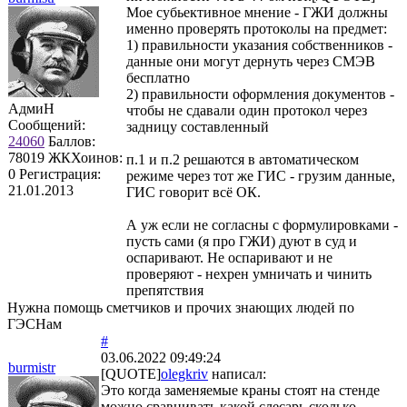
Мое субьективное мнение - ГЖИ должны
именно проверять протоколы на предмет:
1) правильности указания собственников -
данные они могут дернуть через СМЭВ
бесплатно
2) правильности оформления документов -
АдмиН
чтобы не сдавали один протокол через
Сообщений:
задницу составленный
24060
Баллов:
78019
ЖКХоинов:
п.1 и п.2 решаются в автоматическом
0
Регистрация:
режиме через тот же ГИС - грузим данные,
21.01.2013
ГИС говорит всё ОК.
А уж если не согласны с формулировками -
пусть сами (я про ГЖИ) дуют в суд и
оспаривают. Не оспаривают и не
проверяют - нехрен умничать и чинить
препятствия
Нужна помощь сметчиков и прочих знающих людей по
ГЭСНам
#
03.06.2022 09:49:24
burmistr
[QUOTE]
olegkriv
написал:
Это когда заменяемые краны стоят на стенде
можно сравнивать какой слесарь сколько