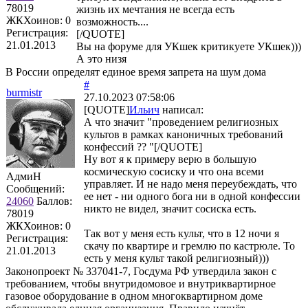
78019
жизнь их мечтания не всегда есть
ЖКХоинов: 0
возможность....
Регистрация:
[/QUOTE]
21.01.2013
Вы на форуме для УКшек критикуете УКшек)))
А это низя
В России определят единое время запрета на шум дома
#
burmistr
27.10.2023 07:58:06
[QUOTE]
Ильич
написал:
А что значит "проведением религиозных
культов в рамках каноничных требований
конфессий ?? "[/QUOTE]
Ну вот я к примеру верю в большую
космическую сосиску и что она всеми
АдмиН
управляет. И не надо меня переубеждать, что
Сообщений:
ее нет - ни одного бога ни в одной конфессии
24060
Баллов:
никто не видел, значит сосиска есть.
78019
ЖКХоинов: 0
Так вот у меня есть культ, что в 12 ночи я
Регистрация:
скачу по квартире и гремлю по кастрюле. То
21.01.2013
есть у меня культ такой религиозный)))
Законопроект № 337041-7, Госдума РФ утвердила закон с
требованием, чтобы внутридомовое и внутриквартирное
газовое оборудование в одном многоквартирном доме