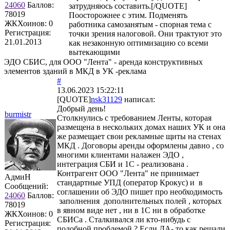
24060
Баллов:
затрудняюсь составить.[/QUOTE]
78019
Поосторожнее с этим. Подменять
ЖКХоинов: 0
работника самозанятым - спорная тема с
Регистрация:
точки зрения налоговой. Они трактуют это
21.01.2013
как незаконную оптимизацию со всеми
вытекающими
ЭДО СБИС, для ООО "Лента" - аренда конструктивных
элементов зданий в МКД в УК -реклама
#
13.06.2023 15:22:11
[QUOTE]
nsk31129
написал:
Добрый день!
burmistr
Столкнулись с требованием Ленты, которая
размещена в нескольких домах наших УК и она
же размещает свои рекламные щиты на стенах
МКД . Договоры аренды оформлены давно , со
многими клиентами налажен ЭДО ,
интеграция СБИ и 1С - реализована .
Контрагент ООО "Лента" не принимает
АдмиН
стандартные УПД (оператор Крокус) и в
Сообщений:
соглашении об ЭДО пишет про необходимость
24060
Баллов:
заполнения дополнительных полей , которых
78019
в явном виде нет , ни в 1С ни в обработке
ЖКХоинов: 0
СБИСа . Сталкивался ли кто-нибудь с
Регистрация:
подобной проблемой ? Если ДА- то как решали