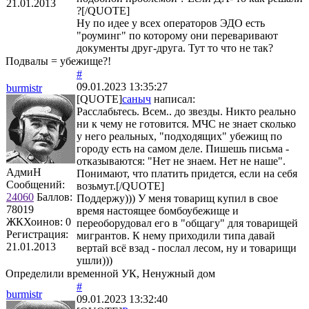
21.01.2013
?[/QUOTE]
Ну по идее у всех операторов ЭДО есть
"роуминг" по которому они переваривают
документы друг-друга. Тут то что не так?
Подвалы = убежище?!
#
09.01.2023 13:35:27
burmistr
[QUOTE]
саныч
написал:
Расслабьтесь. Всем.. до звезды. Никто реально
ни к чему не готовится. МЧС не знает сколько
у него реальных, "подходящих" убежищ по
городу есть на самом деле. Пишешь письма -
отказываются: "Нет не знаем. Нет не наше".
АдмиН
Понимают, что платить придется, если на себя
Сообщений:
возьмут.[/QUOTE]
24060
Баллов:
Поддержу))) У меня товарищ купил в свое
78019
время настоящее бомбоубежище и
ЖКХоинов: 0
переоборудовал его в "общагу" для товарищей
Регистрация:
мигрантов. К нему приходили типа давай
21.01.2013
вертай всё взад - послал лесом, ну и товарищи
ушли)))
Определили временной УК, Ненужный дом
#
burmistr
09.01.2023 13:32:40