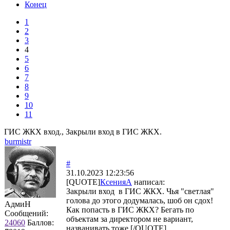
Конец
1
2
3
4
5
6
7
8
9
10
11
ГИС ЖКХ вход., Закрыли вход в ГИС ЖКХ.
burmistr
#
31.10.2023 12:23:56
[QUOTE]
КсенияА
написал:
Закрыли вход в ГИС ЖКХ. Чья "светлая"
голова до этого додумалась, шоб он сдох!
АдмиН
Как попасть в ГИС ЖКХ? Бегать по
Сообщений:
объектам за директором не вариант,
24060
Баллов:
названивать тоже.[/QUOTE]