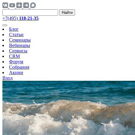
Найти
+7(495)
118-21-35
Блог
Статьи
Семинары
Вебинары
Сервисы
CRM
Форум
Собрания
Акции
Вход