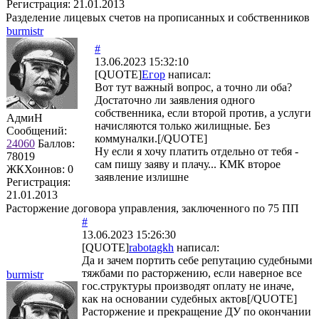
Регистрация:
21.01.2013
Разделение лицевых счетов на прописанных и собственников
burmistr
#
13.06.2023 15:32:10
[QUOTE]
Егор
написал:
Вот тут важный вопрос, а точно ли оба?
Достаточно ли заявления одного
собственника, если второй против, а услуги
АдмиН
начисляются только жилищные. Без
Сообщений:
коммуналки.[/QUOTE]
24060
Баллов:
Ну если я хочу платить отдельно от тебя -
78019
сам пишу заяву и плачу... КМК второе
ЖКХоинов: 0
заявление излишне
Регистрация:
21.01.2013
Расторжение договора управления, заключенного по 75 ПП
#
13.06.2023 15:26:30
[QUOTE]
rabotagkh
написал:
Да и зачем портить себе репутацию судебными
тяжбами по расторжению, если наверное все
burmistr
гос.структуры производят оплату не иначе,
как на основании судебных актов[/QUOTE]
Расторжение и прекращение ДУ по окончании