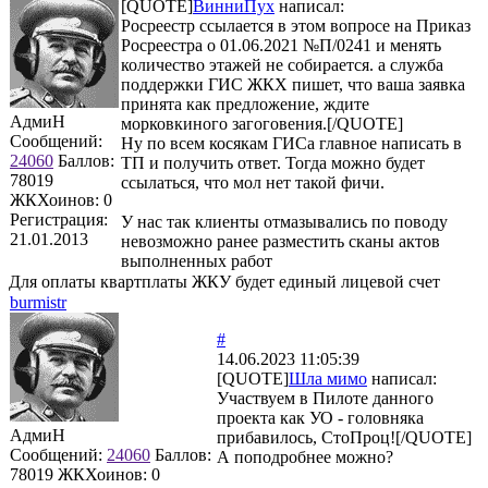
[QUOTE]
ВинниПух
написал:
Росреестр ссылается в этом вопросе на Приказ
Росреестра о 01.06.2021 №П/0241 и менять
количество этажей не собирается. а служба
поддержки ГИС ЖКХ пишет, что ваша заявка
принята как предложение, ждите
АдмиН
морковкиного загоговения.[/QUOTE]
Сообщений:
Ну по всем косякам ГИСа главное написать в
24060
Баллов:
ТП и получить ответ. Тогда можно будет
78019
ссылаться, что мол нет такой фичи.
ЖКХоинов: 0
Регистрация:
У нас так клиенты отмазывались по поводу
21.01.2013
невозможно ранее разместить сканы актов
выполненных работ
Для оплаты квартплаты ЖКУ будет единый лицевой счет
burmistr
#
14.06.2023 11:05:39
[QUOTE]
Шла мимо
написал:
Участвуем в Пилоте данного
проекта как УО - головняка
АдмиН
прибавилось, СтоПроц![/QUOTE]
Сообщений:
24060
Баллов:
А поподробнее можно?
78019
ЖКХоинов: 0