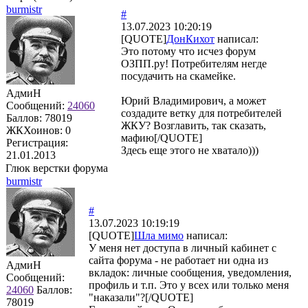
burmistr
#
13.07.2023 10:20:19
[QUOTE]
ДонКихот
написал:
Это потому что исчез форум
ОЗПП.ру! Потребителям негде
посудачить на скамейке.
АдмиН
Юрий Владимирович, а может
Сообщений:
24060
создадите ветку для потребителей
Баллов:
78019
ЖКУ? Возглавить, так сказать,
ЖКХоинов: 0
мафию[/QUOTE]
Регистрация:
Здесь еще этого не хватало)))
21.01.2013
Глюк верстки форума
burmistr
#
13.07.2023 10:19:19
[QUOTE]
Шла мимо
написал:
У меня нет доступа в личный кабинет с
сайта форума - не работает ни одна из
АдмиН
вкладок: личные сообщения, уведомления,
Сообщений:
профиль и т.п. Это у всех или только меня
24060
Баллов:
"наказали"?[/QUOTE]
78019