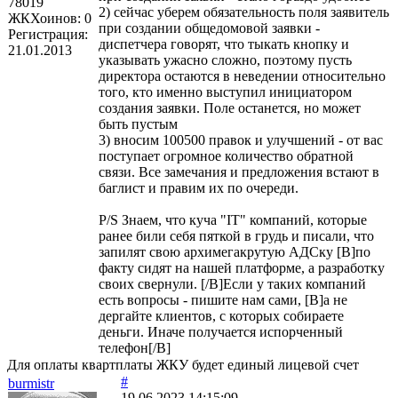
78019
2) сейчас уберем обязательность поля заявитель
ЖКХоинов: 0
при создании общедомовой заявки -
Регистрация:
диспетчера говорят, что тыкать кнопку и
21.01.2013
указывать ужасно сложно, поэтому пусть
директора остаются в неведении относительно
того, кто именно выступил инициатором
создания заявки. Поле останется, но может
быть пустым
3) вносим 100500 правок и улучшений - от вас
поступает огромное количество обратной
связи. Все замечания и предложения встают в
баглист и правим их по очереди.
P/S Знаем, что куча "IT" компаний, которые
ранее били себя пяткой в грудь и писали, что
запилят свою архимегакрутую АДСку [B]по
факту сидят на нашей платформе, а разработку
своих свернули. [/B]Если у таких компаний
есть вопросы - пишите нам сами, [B]а не
дергайте клиентов, с которых собираете
деньги. Иначе получается испорченный
телефон[/B]
Для оплаты квартплаты ЖКУ будет единый лицевой счет
#
burmistr
19.06.2023 14:15:09