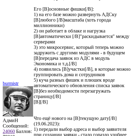
Его [B]основные фишки[/B]:
1) на его базе можно развернуть АДСку
[B]любого [/B]масштаба (хоть города
миллионники)
2) он работает в облаке и нагрузка
[B]автоматически [/B]"раскидывается" между
серверами
3) это микросервис, который теперь можно
задружить с другими модулями - в будущем
[B]передача заявок из АДС в модуль
Экономика и т.д.[/B]
4) появились [B]участки[/B], в которые можно
группировать дома и сотрудников
5) куча разных фишек и плюшек вроде
burmistr
автоматического обновления списка заявок
[B]без необходимости перезагружать
страницу[/B]
[B][/B]
Что ещё нового на [B]текущую дату[/B]
АдмиН
(19.06.2023):
Сообщений:
1) передали выбор адреса и выбор заявителя
24060
Баллов:
при создании заявки - стало гораздо удобнее