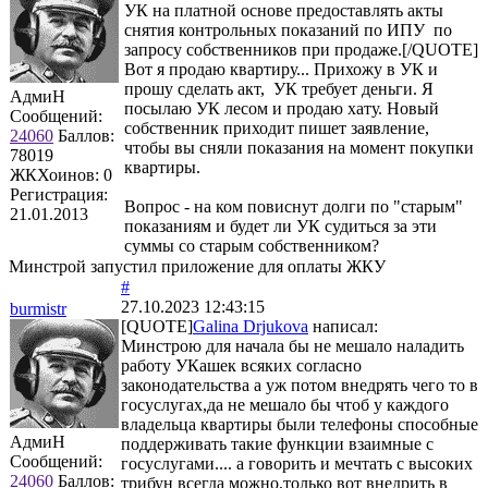
УК на платной основе предоставлять акты
снятия контрольных показаний по ИПУ по
запросу собственников при продаже.[/QUOTE]
Вот я продаю квартиру... Прихожу в УК и
прошу сделать акт, УК требует деньги. Я
АдмиН
посылаю УК лесом и продаю хату. Новый
Сообщений:
собственник приходит пишет заявление,
24060
Баллов:
чтобы вы сняли показания на момент покупки
78019
квартиры.
ЖКХоинов: 0
Регистрация:
Вопрос - на ком повиснут долги по "старым"
21.01.2013
показаниям и будет ли УК судиться за эти
суммы со старым собственником?
Минстрой запустил приложение для оплаты ЖКУ
#
27.10.2023 12:43:15
burmistr
[QUOTE]
Galina Drjukova
написал:
Минстрою для начала бы не мешало наладить
работу УКашек всяких согласно
законодательства а уж потом внедрять чего то в
госуслугах,да не мешало бы чтоб у каждого
владельца квартиры были телефоны способные
АдмиН
поддерживать такие функции взаимные с
Сообщений:
госуслугами.... а говорить и мечтать с высоких
24060
Баллов:
трибун всегда можно,только вот внедрить в