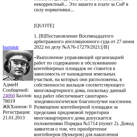
некорректный... Это зашито в плате за СиР в
силу нормативки...
[QUOTE]
1. [B]Постановление Восемнадцатого
арбитражного апелляционного суда от 27 июня
2022 по делу №А76-17279/2021:[/B]
burmistr
«Выполнение управляющей организацией
работ по содержанию и обслуживанию
контейнерных площадок не ставится в
зависимость от нахождения земельных
участков, на которых они расположены, в
АдмиН
собственности жильцов соответствующего
Сообщений:
многоквартирного дома, поскольку данный
24060
Баллов:
вид работ обеспечивает санитарно-
78019
эпидемиологическое благополучие населения.
ЖКХоинов: 0
Размещение контейнерной площадки за
Регистрация:
пределами придомовой территории
21.01.2013
многоквартирного дома допускается
положениями Порядка №1714 (пункт 2). Довод
заявителя о том, что приобретение
контейнеров (бункеров) для накопления