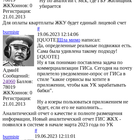
Ну по аналогии с Мск, где ГБУ Жилищник
ЖКХоинов: 0
убирается
Регистрация:
21.01.2013
Для оплаты квартплаты ЖКУ будет единый лицевой счет
#
burmistr
19.06.2023 12:14:06
[QUOTE]
Шла мимо
написал:
Да, определенные реальные подвижки есть.
Сама была удивлена такому подходу!
[/QUOTE]
Ну я так понимаю поставлена задача по
коммерциализации ГИСа. Сегодня на почту
АдмиН
прилетело уведомление-опрос от ГИСа в
Сообщений:
стиле "какие сервисы вы хотите в
24060
Баллов:
приложении, чтобы как УК зарабатывать
78019
бабки".
ЖКХоинов: 0
Регистрация:
Ну а юзеры пользоваться приложением не
21.01.2013
будет, если его не наполнить...
Аналитический отчет о качестве и полноте размещения
информации, Новый аналитический отчет ГИС ЖКХ -
появился в системе в начале марта 2023 года по УК
#
19.06.2023 12:11:01
burmistr