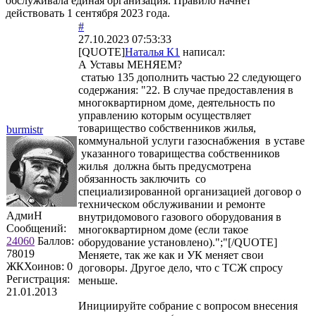
обслуживала единая организация. Правило начнёт
действовать 1 сентября 2023 года.
#
27.10.2023 07:53:33
[QUOTE]
Наталья К1
написал:
А Уставы МЕНЯЕМ?
статью 135 дополнить частью 22 следующего
содержания: "22. В случае предоставления в
многоквартирном доме, деятельность по
управлению которым осуществляет
товарищество собственников жилья,
burmistr
коммунальной услуги газоснабжения в уставе
указанного товарищества собственников
жилья должна быть предусмотрена
обязанность заключить со
специализированной организацией договор о
техническом обслуживании и ремонте
АдмиН
внутридомового газового оборудования в
Сообщений:
многоквартирном доме (если такое
24060
Баллов:
оборудование установлено).";"[/QUOTE]
78019
Меняете, так же как и УК меняет свои
ЖКХоинов: 0
договоры. Другое дело, что с ТСЖ спросу
Регистрация:
меньше.
21.01.2013
Инициируйте собрание с вопросом внесения