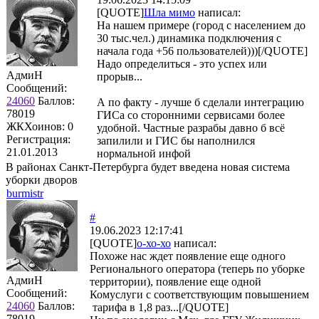
[QUOTE]
Шла мимо
написал:
На нашем примере (город с населением до
30 тыс.чел.) динамика подключения с
начала года +56 пользователей)))[/QUOTE]
Надо определиться - это успех или
АдмиН
прорыв...
Сообщений:
24060
Баллов:
А по факту - лучше б сделали интеграцию
78019
ГИСа со сторонними сервисами более
ЖКХоинов: 0
удобной. Частные разрабы давно б всё
Регистрация:
запилили и ГИС бы наполнился
21.01.2013
нормальной инфой
В районах Санкт-Петербурга будет введена новая система
уборки дворов
burmistr
#
19.06.2023 12:17:41
[QUOTE]
о-хо-хо
написал:
Похоже нас ждет появление еще одного
Регионального оператора (теперь по уборке
АдмиН
территории), появление еще одной
Сообщений:
Комуслуги с соответствующим повышением
24060
Баллов:
тарифа в 1,8 раз...[/QUOTE]
78019