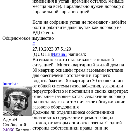
изменения в устав (времени осталось меньше
месяца на всё). Параллельно нужен договор с
"правильной" организацией.
Если на собрании устав не поменяют - забейте
болт и работайте дальше, так как договор на
ВДГО есть
Общедомовое имущество
#
27.10.2023 07:51:29
[QUOTE]
Natalia1
написал:
Возможно кто-то сталкивался с похожей
ситуацией. Многоквартирный жилой дом на
30 квартир оснащён тремя газовыми котлами
для обеспечения отопления и горячего
водоснабжения. 6 квартир из 30 отключились
burmistr
от общей системы газоснабжения, узаконили
переустройство и поставили в своих квартирах
отдельные газовые котлы ,заключили договор
на поставку газа и техническое обслуживание
газового оборудования
Должны ли отделившиеся собственники
оплачивать содержание и ремонт общих
АдмиН
котлов, от которых они отключены. С одной
Сообщений:
стороны собственники правы, они не
24060
Баллов: