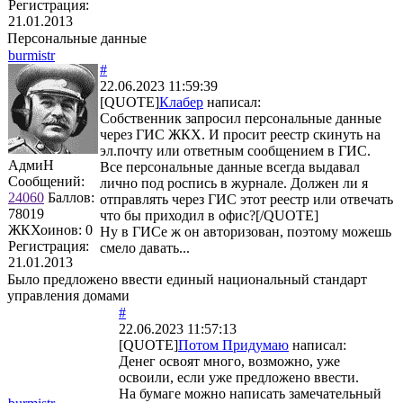
Регистрация:
21.01.2013
Персональные данные
burmistr
#
22.06.2023 11:59:39
[QUOTE]
Клабер
написал:
Собственник запросил персональные данные
через ГИС ЖКХ. И просит реестр скинуть на
эл.почту или ответным сообщением в ГИС.
АдмиН
Все персональные данные всегда выдавал
Сообщений:
лично под роспись в журнале. Должен ли я
24060
Баллов:
отправлять через ГИС этот реестр или отвечать
78019
что бы приходил в офис?[/QUOTE]
ЖКХоинов: 0
Ну в ГИСе ж он авторизован, поэтому можешь
Регистрация:
смело давать...
21.01.2013
Было предложено ввести единый национальный стандарт
управления домами
#
22.06.2023 11:57:13
[QUOTE]
Потом Придумаю
написал:
Денег освоят много, возможно, уже
освоили, если уже предложено ввести.
На бумаге можно написать замечательный