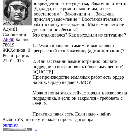
поврежденного имущества, Заказчик ответил
"Да,да,да, счас ремонт закончим, и все
восстановим". Закончили и ... Заказчик
прислал уведомление " Восстановительных
работ в смету не заложено. Мы вам нечего не
АдмиН
должны и не обязаны".
Сообщений:
Кто сталкивался? Как выходили из ситуации ?
24060
Баллов:
78019
1. Ремонтировали самим и выставляли
ЖКХоинов: 0
регрессный иск Заказчику (администрации)?
Регистрация:
21.01.2013
2. Или заставили администрацию обязать
подрядчика восстановить общее имущество?
[/QUOTE]
При производстве земляных работ есть ордер
на них. Ордер выдает ОМСУ.
Можно попытаться сейчас зарядить исковое на
подрядчика, а если он закрылся - требовать с
ОМСУ.
Практика такая есть. Если надо - найду
Выбор УК, но не утвержден проект договора
burmistr
#