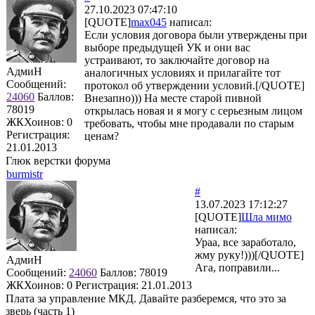
27.10.2023 07:47:10
[QUOTE]
max045
написал:
Если условия договора были утверждены при
выборе предыдущей УК и они вас
устраивают, то заключайте договор на
АдмиН
аналогичных условиях и прилагайте тот
Сообщений:
протокол об утверждении условий.[/QUOTE]
24060
Баллов:
Внезапно))) На месте старой пивной
78019
открылась новая и я могу с серьезным лицом
ЖКХоинов: 0
требовать, чтобы мне продавали по старым
Регистрация:
ценам?
21.01.2013
Глюк верстки форума
burmistr
#
13.07.2023 17:12:27
[QUOTE]
Шла мимо
написал:
Ураа, все заработало,
жму руку!)))[/QUOTE]
АдмиН
Ага, поправили...
Сообщений:
24060
Баллов:
78019
ЖКХоинов: 0
Регистрация:
21.01.2013
Плата за управление МКД. Давайте разберемся, что это за
зверь (часть 1)