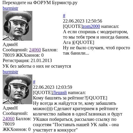
Переходите на ФОРУМ Бурмистр.ру
burmistr
#
22.06.2023 12:50:56
[QUOTE]
zom2000
написал:
А если споришь с модератором,
то мы тебя трем и иногда баним.
Ага )[/QUOTE]
АдмиН
Ну не было случаев, чтоб просто
Сообщений:
24060
Баллов:
так банили...
78019
ЖКХоинов: 0
Регистрация:
21.01.2013
УК без заботы о них не останутся
burmistr
#
22.06.2023 12:03:59
[QUOTE]
Леший
написал:
Кому башлять за рейтинг?[/QUOTE]
Ну всегда ж найдутся те, кому забашлять
АдмиН
можно)))) Сделают критерием в рейтинге
Сообщений:
количество лайков в одноГлазниках и будут
24060
Баллов:
УКшки побираться, рассылаю ссылку по
78019
соцсетям "Поставьть нашей УК лайк - она
ЖКХоинов: 0
участвует в конкурсе"