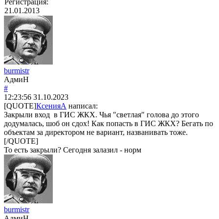
Регистрация:
21.01.2013
burmistr
АдмиН
#
12:23:56
31.10.2023
[QUOTE]
КсенияА
написал:
Закрыли вход в ГИС ЖКХ. Чья "светлая" голова до этого
додумалась, шоб он сдох! Как попасть в ГИС ЖКХ? Бегать по
объектам за директором не вариант, названивать тоже.
[/QUOTE]
То есть закрыли? Сегодня залазил - норм
burmistr
АдмиН