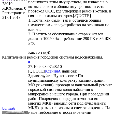
пользуются этим имуществом, но изначально
78019
котлы являются общим имуществом, и есть
ЖКХоинов: 0
протокол ОСС, где утвержден ремонт котлов, в
Регистрация:
связи с выходом из строя.[/QUOTE]
21.01.2013
1. Котлы как были, так и остались общим
имуществом - переустройство на это никак не
влияет.
2. Платить за обслуживание старых котлов
должны 100500% - требование 290 ГК и 36 ЖК
РФ.
Как то так)))
Капитальный ремонт городской системы водоснабжения.
#
27.10.2023 07:48:10
[QUOTE]
КсенияА
написал:
Здравствуйте. Нужен совет: По
муниципальному контракту администрация
МО (заказчик) проводила капитальный ремонт
городской системы водоснабжения в
микрорайоне нашего города. При проведении
работ Подрядчик повредил отмостки во
многих МКД (заводил сети под фундаменты
МКД), размесил газоны и снес ограждения. На
burmistr
наше требование о восстановлении