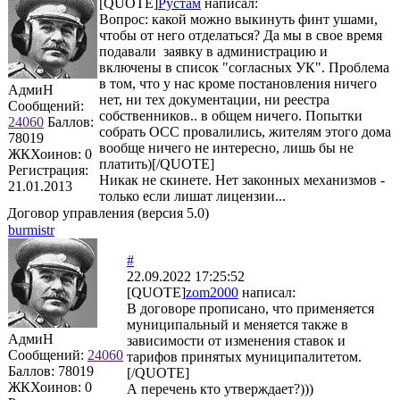
[QUOTE]
Рустам
написал:
Вопрос: какой можно выкинуть финт ушами,
чтобы от него отделаться? Да мы в свое время
подавали заявку в администрацию и
включены в список "согласных УК". Проблема
в том, что у нас кроме постановления ничего
АдмиН
нет, ни тех документации, ни реестра
Сообщений:
собственников.. в общем ничего. Попытки
24060
Баллов:
собрать ОСС провалились, жителям этого дома
78019
вообще ничего не интересно, лишь бы не
ЖКХоинов: 0
платить)[/QUOTE]
Регистрация:
Никак не скинете. Нет законных механизмов -
21.01.2013
только если лишат лицензии...
Договор управления (версия 5.0)
burmistr
#
22.09.2022 17:25:52
[QUOTE]
zom2000
написал:
В договоре прописано, что применяется
муниципальный и меняется также в
АдмиН
зависимости от изменения ставок и
Сообщений:
24060
тарифов принятых муниципалитетом.
Баллов:
78019
[/QUOTE]
ЖКХоинов: 0
А перечень кто утверждает?)))