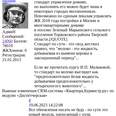
burmistr
стандарт управления домами,
но выполнять его можно будет лишь в
некоторых городах миллионниках.
Невозможно по единым лекалам управлять
ЖК 2018 года постройки в Москве и
многоквартирными домами
в поселке Зеленый Марьинского сельского
АдмиН
поселения Торжокского района Тверской
Сообщений:
области.[/QUOTE]
24060
Баллов:
Стандарт по сути - это свод жестких
78019
правил, что "молоко - это жидкость,
ЖКХоинов: 0
добываемая из вымени коровы в
Регистрация:
лактационный период"...
21.01.2013
Если же прочитать пургу И.П. Маликовой,
то стандарт на молоко выглядит как
"предположительно белая жидкость,
добываемая предположительно у
четырехногого животного"...
Важные изменения CRM-системы «Квартира.Бурмистр.ру» по
модулю «Диспетчерская»
#
19.06.2023 14:22:08
Все обновления писать не буду - по сути это
новый модуль, написанный с нуля.