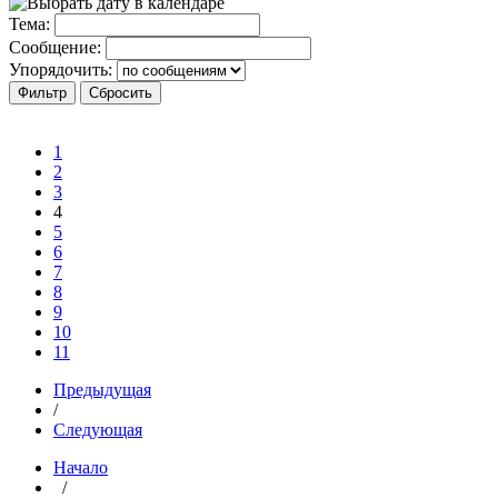
Тема:
Сообщение:
Упорядочить:
1
2
3
4
5
6
7
8
9
10
11
Предыдущая
/
Следующая
Начало
/