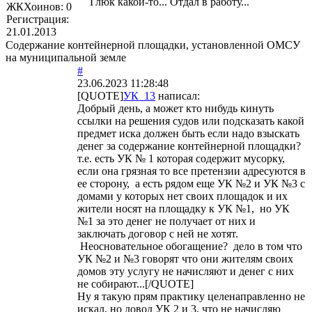
Глюк какой-то... Отдал в работу...
ЖКХоинов: 0
Регистрация:
21.01.2013
Содержание контейнерной площадки, установленной ОМСУ
на муниципальной земле
#
23.06.2023 11:28:48
[QUOTE]
УК_13
написал:
Добрый день, а может кто нибудь кинуть
ссылки на решения судов или подсказать какой
предмет иска должен быть если надо взыскать
денег за содержание контейнерной площадки?
т.е. есть УК № 1 которая содержит мусорку,
если она грязная то все претензии адресуются в
ее сторону, а есть рядом еще УК №2 и УК №3 с
домами у которых нет своих площадок и их
жители носят на площадку к УК №1, но УК
№1 за это денег не получает от них и
заключать договор с ней не хотят.
Неосновательное обогащение? дело в том что
УК №2 и №3 говорят что они жителям своих
домов эту услугу не начисляют и денег с них
не собирают...[/QUOTE]
Ну я такую прям практику целенаправленно не
искал, но довод УК 2 и 3, что не начисляю