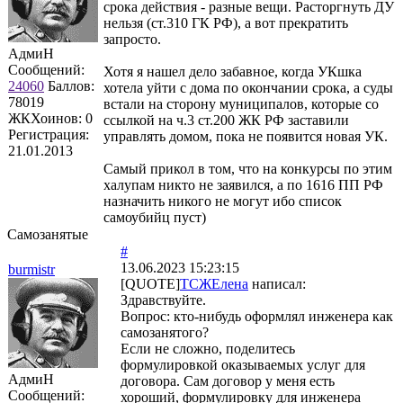
срока действия - разные вещи. Расторгнуть ДУ
нельзя (ст.310 ГК РФ), а вот прекратить
запросто.
АдмиН
Сообщений:
Хотя я нашел дело забавное, когда УКшка
24060
Баллов:
хотела уйти с дома по окончании срока, а суды
78019
встали на сторону муниципалов, которые со
ЖКХоинов: 0
ссылкой на ч.3 ст.200 ЖК РФ заставили
Регистрация:
управлять домом, пока не появится новая УК.
21.01.2013
Самый прикол в том, что на конкурсы по этим
халупам никто не заявился, а по 1616 ПП РФ
назначить никого не могут ибо список
самоубийц пуст)
Самозанятые
#
13.06.2023 15:23:15
burmistr
[QUOTE]
ТСЖЕлена
написал:
Здравствуйте.
Вопрос: кто-нибудь оформлял инженера как
самозанятого?
Если не сложно, поделитесь
формулировкой оказываемых услуг для
АдмиН
договора. Сам договор у меня есть
Сообщений:
хороший, формулировку для инженера