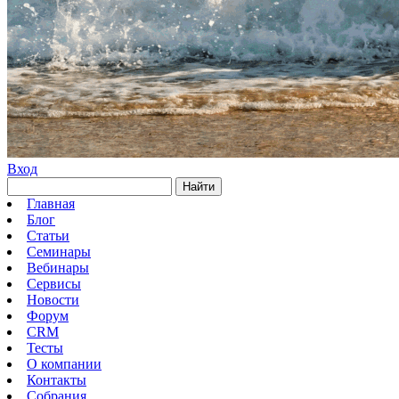
Вход
Найти
Главная
Блог
Статьи
Семинары
Вебинары
Сервисы
Новости
Форум
CRM
Тесты
О компании
Контакты
Собрания