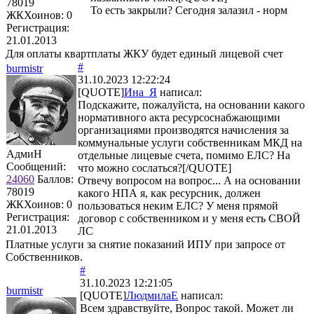
78019
То есть закрыли? Сегодня залазил - норм
ЖКХоинов: 0
Регистрация:
21.01.2013
Для оплаты квартплаты ЖКУ будет единый лицевой счет
#
burmistr
31.10.2023 12:22:24
[QUOTE]
Ина_Я
написал:
Подскажите, пожалуйста, на основании какого
нормативного акта ресурсоснабжающими
организациями производятся начисления за
коммунальные услуги собственникам МКД на
АдмиН
отдельные лицевые счета, помимо ЕЛС? На
Сообщений:
что можно сослаться?[/QUOTE]
24060
Баллов:
Отвечу вопросом на вопрос... А на основании
78019
какого НПА я, как ресурсник, должен
ЖКХоинов: 0
пользоваться неким ЕЛС? У меня прямой
Регистрация:
договор с собственником и у меня есть СВОЙ
21.01.2013
ЛС
Платные услуги за снятие показаний ИПУ при запросе от
Собственников.
#
31.10.2023 12:21:05
burmistr
[QUOTE]
ЛюдмилаЕ
написал:
Всем здравствуйте, Вопрос такой. Может ли