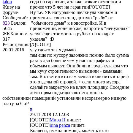
talon
года на гарантии, а также всякие отмостки и
Живу на
прочее что 5 лет на гарантии[/QUOTE]
форуме
Ну т.е. УК натурально щелкнула клювом и
Сообщений:
применила свою стандартную "рыбу" от
823
Баллов:
"обычного дома" к новостройке. И в
5645
приложении, конечно же, напротив "ненужных"
ЖКХоинов:
услуг еще стоимость в рублях на квадрат
317
указала? :D
Регистрация:
[/QUOTE]
20.01.2016
угу где-то так я думаю.
там еще по мусору заложено помню было сумма
раза в два больше чем у нас по графику и
обьемам вывозят. Они били в грудь кулаком что
мы кучу строительного вывозили - камазами
там. Я ответил кто вам мешал включить в тариф
это отдельной строкой. + если много мусора
сделайте закрытую на ключ площадку. Соседние
дома прям подкидывают его много.
собственники помещений установили несоразмерно низкую
плату за СиР
#
29.11.2018 12:12:08
[QUOTE]
Мира Н
пишет:
[QUOTE]
irina penza
пишет:
Коллеги, нужна помощь, может кто-то