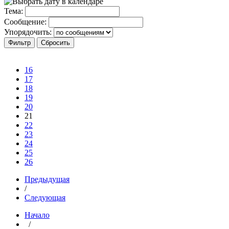
Тема:
Сообщение:
Упорядочить:
16
17
18
19
20
21
22
23
24
25
26
Предыдущая
/
Следующая
Начало
/