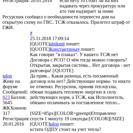
Регистрация:
20.01.2016
если нету то стоит ли на них
надавать через прокуратуру или
кто там надзирает за ними
Ресурсник сообщил о необходимости перевести дом на
открытую схему по ГВС. ТСЖ отказалось. Прилетел штраф от
ГЖИ.
#
25.11.2018 17:09:14
[QUOTE]
alnikmit
пишет:
[QUOTE]
Константиныч
пишет:
Как говорят "я плакал". У вашего ТСЖ нет
Договора с РСО? О чём тогда можно говорить?
Открытая, закрытая система... Нет договора - нет
разговора! [/QUOTE]
talon
Да прям... Какая разница, есть письменный
Живу на
договор или нет? Действующие нормы- то никто
форуме
не отменял. Ресурсник, приняв теплоузлы,
Сообщений:
обязан подавать тепловую энергию в силу
823
Баллов:
действующих норм, а ТСЖ, как Исполнитель,
5645
обязано оплачивать за поставленное тепло...
ЖКХоинов:
317
[SIZE=85px][COLOR=greenpt]Отправлено
Регистрация:
спустя 1 минуту 19 секунды:[/COLOR][/SIZE]
20.01.2016
[QUOTE]
talon
пишет:
кстати ОДПУ стоит на учет тепла?