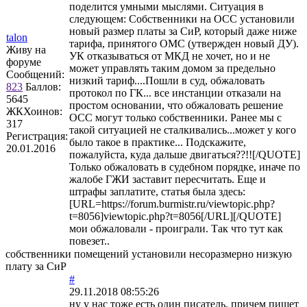
поделится умными мыслями. Ситуация в
следующем: Собственники на ОСС установили
новый размер платы за СиР, который даже ниже
talon
тарифа, принятого ОМС (утвержден новый ДУ).
Живу на
УК отказываться от МКД не хочет, но и не
форуме
может управлять таким домом за предельно
Сообщений:
низкий тариф....Пошли в суд, обжаловать
823
Баллов:
протокол по ГК... все инстанции отказали на
5645
простом основании, что обжаловать решение
ЖКХоинов:
ОСС могут только собственники. Ранее мы с
317
такой ситуацией не сталкивались...может у кого
Регистрация:
было такое в практике... Подскажите,
20.01.2016
пожалуйста, куда дальше двигаться??!![/QUOTE]
Только обжаловать в судебном порядке, иначе по
жалобе ГЖИ заставит пересчитать. Еще и
штрафы заплатите, статья была здесь:
[URL=https://forum.burmistr.ru/viewtopic.php?
t=8056]viewtopic.php?t=8056[/URL][/QUOTE]
мои обжаловали - проиграли. Так что тут как
повезет..
собственники помещений установили несоразмерно низкую
плату за СиР
#
29.11.2018 08:55:26
ну у нас тоже есть один писатель. причем пишет