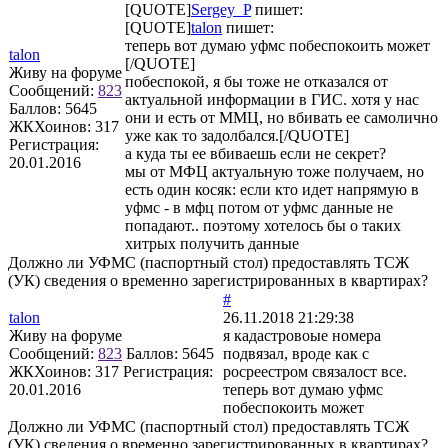
[QUOTE]
Sergey_P
пишет:
[QUOTE]
talon
пишет:
теперь вот думаю уфмс побеспокоить может
talon
[/QUOTE]
Живу на форуме
побеспокой, я бы тоже не отказался от
Сообщений:
823
актуальной информации в ГИС. хотя у нас
Баллов:
5645
они и есть от ММЦ, но вбивать ее самолично
ЖКХоинов: 317
уже как то задолбался.[/QUOTE]
Регистрация:
а куда ты ее вбиваешь если не секрет?
20.01.2016
мы от МФЦ актуальную тоже получаем, но
есть один косяк: если кто идет напрямую в
уфмс - в мфц потом от уфмс данные не
попадают.. поэтому хотелось бы о таких
хитрых получить данные
Должно ли УФМС (паспортный стол) предоставлять ТСЖ
(УК) сведения о временно зарегистрированных в квартирах?
#
talon
26.11.2018 21:29:38
Живу на форуме
я кадастровоые номера
Сообщений:
823
Баллов:
5645
подвязал, вроде как с
ЖКХоинов: 317
Регистрация:
росреестром связалост все.
20.01.2016
теперь вот думаю уфмс
побеспокоить может
Должно ли УФМС (паспортный стол) предоставлять ТСЖ
(УК) сведения о временно зарегистрированных в квартирах?