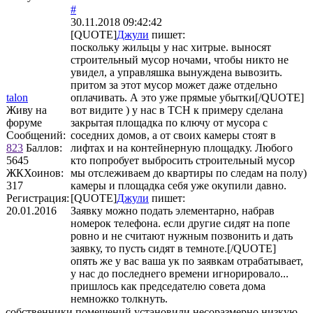
#
30.11.2018 09:42:42
[QUOTE]
Джули
пишет:
поскольку жильцы у нас хитрые. выносят
строительный мусор ночами, чтобы никто не
увидел, а управляшка вынуждена вывозить.
притом за этот мусор может даже отдельно
talon
оплачивать. А это уже прямые убытки[/QUOTE]
Живу на
вот видите ) у нас в ТСН к примеру сделана
форуме
закрытая площадка по ключу от мусора с
Сообщений:
соседних домов, а от своих камеры стоят в
823
Баллов:
лифтах и на контейнерную площадку. Любого
5645
кто попробует выбросить строительный мусор
ЖКХоинов:
мы отслеживаем до квартиры по следам на полу)
317
камеры и площадка себя уже окупили давно.
Регистрация:
[QUOTE]
Джули
пишет:
20.01.2016
Заявку можно подать элементарно, набрав
номерок телефона. если другие сидят на попе
ровно и не считают нужным позвонить и дать
заявку, то пусть сидят в темноте.[/QUOTE]
опять же у вас ваша ук по заявкам отрабатывает,
у нас до последнего времени игнорировало...
пришлось как председателю совета дома
немножко толкнуть.
собственники помещений установили несоразмерно низкую