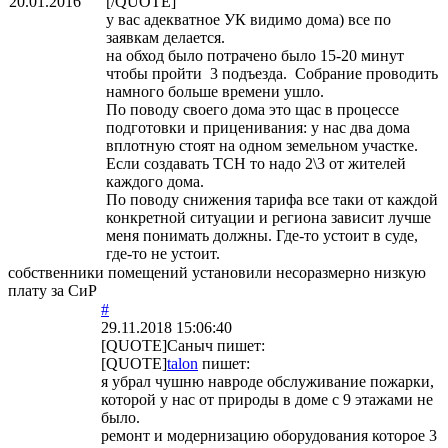
20.01.2016
[/QUOTE]
у вас адекватное УК видимо дома) все по
заявкам делается.
на обход было потрачено было 15-20 минут
чтобы пройти 3 подъезда. Собрание проводить
намного больше времени ушло.
По поводу своего дома это щас в процессе
подготовки и приценивания: у нас два дома
вплотную стоят на одном земельном участке.
Если создавать ТСН то надо 2\3 от жителей
каждого дома.
По поводу снижения тарифа все таки от каждой
конкретной ситуации и региона зависит лучше
меня понимать должны. Где-то устоит в суде,
где-то не устоит.
собственники помещений установили несоразмерно низкую
плату за СиР
#
29.11.2018 15:06:40
[QUOTE]
Саныч
пишет:
[QUOTE]
talon
пишет:
я убрал чушню навроде обслуживание пожарки,
которой у нас от природы в доме с 9 этажами не
было.
ремонт и модернизацию оборудования которое 3