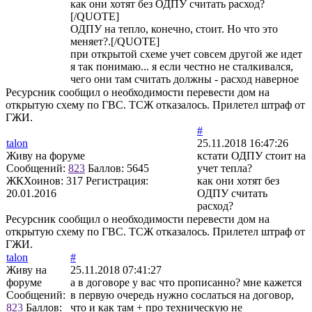
как они хотят без ОДПУ считать расход?
[/QUOTE]
ОДПУ на тепло, конечно, стоит. Но что это
меняет?.[/QUOTE]
при открытой схеме учет совсем другой же идет
я так понимаю... я если честно не сталкивался,
чего они там считать должны - расход наверное
Ресурсник сообщил о необходимости перевести дом на
открытую схему по ГВС. ТСЖ отказалось. Прилетел штраф от
ГЖИ.
#
talon
25.11.2018 16:47:26
Живу на форуме
кстати ОДПУ стоит на
Сообщений:
823
Баллов:
5645
учет тепла?
ЖКХоинов: 317
Регистрация:
как они хотят без
20.01.2016
ОДПУ считать
расход?
Ресурсник сообщил о необходимости перевести дом на
открытую схему по ГВС. ТСЖ отказалось. Прилетел штраф от
ГЖИ.
talon
#
Живу на
25.11.2018 07:41:27
форуме
а в договоре у вас что прописанно? мне кажется
Сообщений:
в первую очередь нужно сослаться на договор,
823
Баллов:
что и как там + про техническую не