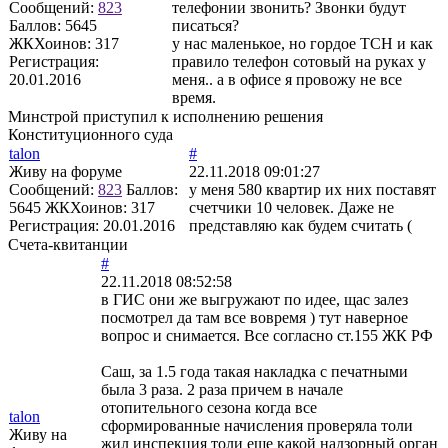
Сообщений:
823
телефонии звонить? Звонки будут
Баллов:
5645
писаться?
ЖКХоинов: 317
у нас маленькое, но гордое ТСН и как
Регистрация:
правило телефон сотовый на руках у
20.01.2016
меня.. а в офисе я провожу не все
время.
Минстрой приступил к исполнению решения
Конституционного суда
talon
#
Живу на форуме
22.11.2018 09:01:27
Сообщений:
823
Баллов:
у меня 580 квартир их них поставят
5645
ЖКХоинов: 317
счетчики 10 человек. Даже не
Регистрация:
20.01.2016
представляю как будем считать (
Счета-квитанции
#
22.11.2018 08:52:58
в ГИС они же выгружают по идее, щас залез
посмотрел да там все вовремя ) тут наверное
вопрос и снимается. Все согласно ст.155 ЖК РФ
Саш, за 1.5 года такая накладка с печатными
была 3 раза. 2 раза причем в начале
отопительного сезона когда все
talon
сформированные начисления проверяла толи
Живу на
жил инспекция толи еще какой надзорный орган