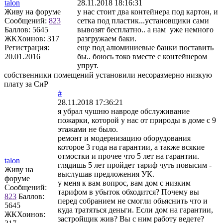
talon
28.11.2018 18:16:31
Живу на форуме
у нас стоит два контейнера под картон, и
Сообщений:
823
сетка под пластик...установщики сами
Баллов:
5645
вывозят бесплатно.. а нам уже немного
ЖКХоинов: 317
разгружаем баки.
Регистрация:
еще под алюминиевые банки поставить
20.01.2016
бы.. боюсь токо вместе с контейнером
упрут.
собственники помещений установили несоразмерно низкую
плату за СиР
#
28.11.2018 17:36:21
я убрал чушню навроде обслуживание
пожарки, которой у нас от природы в доме с 9
этажами не было.
ремонт и модернизацию оборудования
которое 3 года на гарантии, а также всякие
отмостки и прочее что 5 лет на гарантии.
talon
глядишь 5 лет пройдет тариф чуть повысим -
Живу на
выслушав предложения УК.
форуме
у меня к вам вопрос, вам дом с низким
Сообщений:
тарифом в убыток обходится? Почему вы
823
Баллов:
перед собранием не смогли обьяснить что и
5645
куда тратяться деньги. Если дом на гарантии,
ЖКХоинов:
застройщик жив? Вы с ним работу ведете?