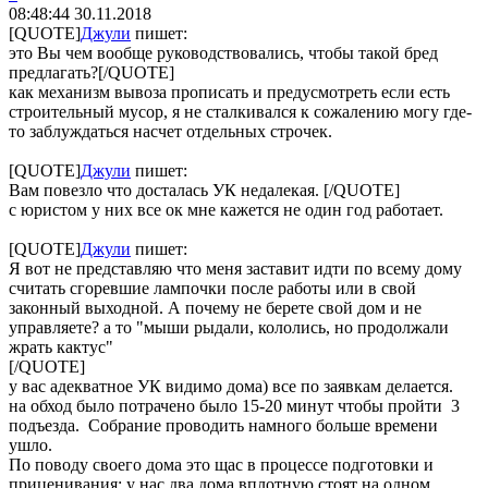
08:48:44
30.11.2018
[QUOTE]
Джули
пишет:
это Вы чем вообще руководствовались, чтобы такой бред
предлагать?[/QUOTE]
как механизм вывоза прописать и предусмотреть если есть
строительный мусор, я не сталкивался к сожалению могу где-
то заблуждаться насчет отдельных строчек.
[QUOTE]
Джули
пишет:
Вам повезло что досталась УК недалекая. [/QUOTE]
с юристом у них все ок мне кажется не один год работает.
[QUOTE]
Джули
пишет:
Я вот не представляю что меня заставит идти по всему дому
считать сгоревшие лампочки после работы или в свой
законный выходной. А почему не берете свой дом и не
управляете? а то "мыши рыдали, кололись, но продолжали
жрать кактус"
[/QUOTE]
у вас адекватное УК видимо дома) все по заявкам делается.
на обход было потрачено было 15-20 минут чтобы пройти 3
подъезда. Собрание проводить намного больше времени
ушло.
По поводу своего дома это щас в процессе подготовки и
приценивания: у нас два дома вплотную стоят на одном