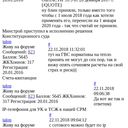
[/QUOTE]
ну блин приняли, только вместо того
чтобы с 1 июля 2018 года как хотели
применять его, перенесли на 1 января
2020 года - так что считай не приняли.
Минстрой приступил к исполнению решения
Конституционного суда
talon
#
Живу на форуме
22.11.2018 11:32:01
Сообщений:
823
тут на ГВС нормативы на тепло
Баллов:
5645
принять не могут до сих пор, так и
ЖКХоинов: 317
вижу опять сочиняем расчеты на свой
Регистрация:
страх и риск(((
20.01.2016
Счета-квитанции
#
talon
22.11.2018
Живу на форуме
09:06:38
Сообщений:
823
Баллов:
5645
ЖКХоинов:
Да вот же так и
317
Регистрация:
20.01.2016
ответим)
IP-телефония для УК и ТСЖ в нашей СРМ
#
talon
22.11.2018 09:04:12
Живу на форуме
с сотового можно будет по ip