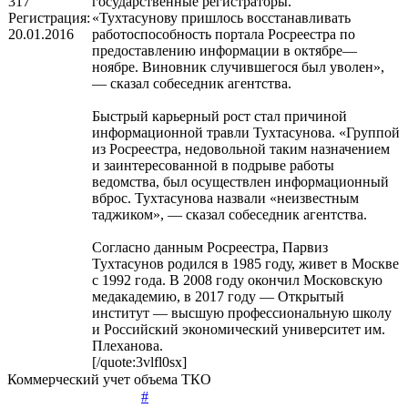
317
государственные регистраторы.
Регистрация:
«Тухтасунову пришлось восстанавливать
20.01.2016
работоспособность портала Росреестра по
предоставлению информации в октябре—
ноябре. Виновник случившегося был уволен»,
— сказал собеседник агентства.
Быстрый карьерный рост стал причиной
информационной травли Тухтасунова. «Группой
из Росреестра, недовольной таким назначением
и заинтересованной в подрыве работы
ведомства, был осуществлен информационный
вброс. Тухтасунова назвали «неизвестным
таджиком», — сказал собеседник агентства.
Согласно данным Росреестра, Парвиз
Тухтасунов родился в 1985 году, живет в Москве
с 1992 года. В 2008 году окончил Московскую
медакадемию, в 2017 году — Открытый
институт — высшую профессиональную школу
и Российский экономический университет им.
Плеханова.
[/quote:3vlfl0sx]
Коммерческий учет объема ТКО
#