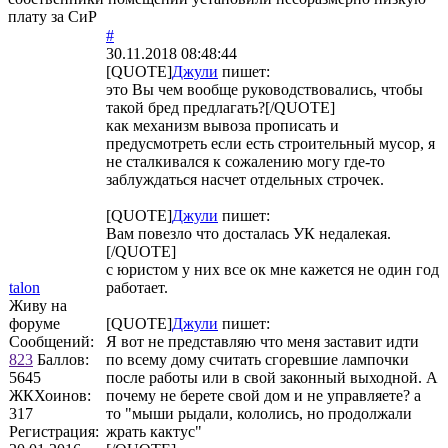
плату за СиР
#
30.11.2018 08:48:44
[QUOTE]
Джули
пишет:
это Вы чем вообще руководствовались, чтобы
такой бред предлагать?[/QUOTE]
как механизм вывоза прописать и
предусмотреть если есть строительный мусор, я
не сталкивался к сожалению могу где-то
заблуждаться насчет отдельных строчек.
[QUOTE]
Джули
пишет:
Вам повезло что досталась УК недалекая.
[/QUOTE]
с юристом у них все ок мне кажется не один год
talon
работает.
Живу на
форуме
[QUOTE]
Джули
пишет:
Сообщений:
Я вот не представляю что меня заставит идти
823
Баллов:
по всему дому считать сгоревшие лампочки
5645
после работы или в свой законный выходной. А
ЖКХоинов:
почему не берете свой дом и не управляете? а
317
то "мыши рыдали, кололись, но продолжали
Регистрация:
жрать кактус"