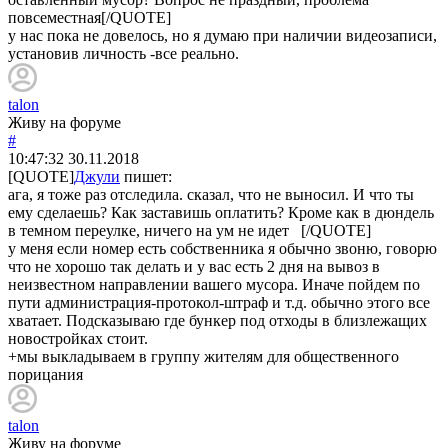
повсеместная[/QUOTE]
у нас пока не довелось, но я думаю при наличии видеозаписи,
установив личность -все реально.
talon
Живу на форуме
#
10:47:32
30.11.2018
[QUOTE]
Джули
пишет:
ага, я тоже раз отследила. сказал, что не выносил. И что ты
ему сделаешь? Как заставишь оплатить? Кроме как в дюндель
в темном переулке, ничего на ум не идет [/QUOTE]
у меня если номер есть собственника я обычно звоню, говорю
что не хорошо так делать и у вас есть 2 дня на вывоз в
неизвестном направлении вашего мусора. Иначе пойдем по
пути администрация-протокол-штраф и т.д. обычно этого все
хватает. Подсказываю где бункер под отходы в близлежащих
новостройках стоит.
+мы выкладываем в группу жителям для общественного
порицания
talon
Живу на форуме