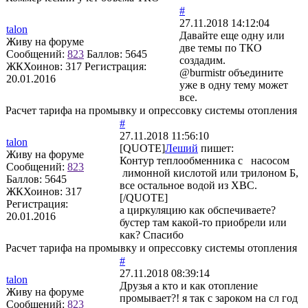
#
27.11.2018 14:12:04
talon
Давайте еще одну или
Живу на форуме
две темы по ТКО
Сообщений:
823
Баллов:
5645
создадим.
ЖКХоинов: 317
Регистрация:
@burmistr объедините
20.01.2016
уже в одну тему может
все.
Расчет тарифа на промывку и опрессовку системы отопления
#
27.11.2018 11:56:10
talon
[QUOTE]
Леший
пишет:
Живу на форуме
Контур теплообменника с насосом
Сообщений:
823
лимонной кислотой или трилоном Б,
Баллов:
5645
все остальное водой из ХВС.
ЖКХоинов: 317
[/QUOTE]
Регистрация:
а циркуляцию как обспечиваете?
20.01.2016
бустер там какой-то приобрели или
как? Спасибо
Расчет тарифа на промывку и опрессовку системы отопления
#
27.11.2018 08:39:14
talon
Друзья а кто и как отопление
Живу на форуме
промывает?! я так с зароком на сл год
Сообщений:
823