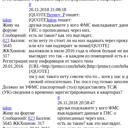
#
26.11.2018 21:08:18
[QUOTE]
Sergey_P
пишет:
talon
[QUOTE]
talon
пишет:
Живу на
друзья подскажите у кого ФМС выкладывает дан
форуме
ГИС о прописанных через них.
Сообщений:
есть ли такие? как это выглядит.
823
Баллов:
если нету то стоит ли на них надавать через прок
5645
или кто там надзирает за ними[/QUOTE]
ЖКХоинов:
выложили в июле 2016 года и обнов больше не ви
317
выглядит это так - в каждом из помещений есть в
Регистрация:
низу информация от такого типа
20.01.2016
[URL=http://prntscr.com/ln9a6c]http://prntscr.com/ln
[/QUOTE]
хм у нас такого нету совсем что-то... хотя у нас и 
свежий относительно. Гис посл год только заполн
Должно ли УФМС (паспортный стол) предоставлять ТСЖ
(УК) сведения о временно зарегистрированных в квартирах?
#
26.11.2018 20:58:47
talon
друзья подскажите у кого ФМС
Живу на форуме
выкладывает данные в ГИС о
Сообщений:
823
Баллов:
прописанных через них.
5645
ЖКХоинов: 317
есть ли такие? как это выглядит.