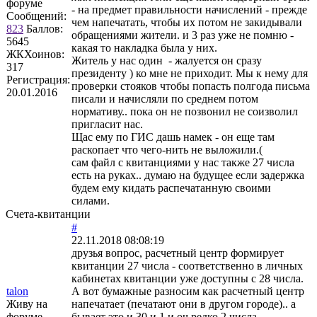
форуме
- на предмет правильности начислений - прежде
Сообщений:
чем напечатать, чтобы их потом не закидывали
823
Баллов:
обращениями жители. и 3 раз уже не помню -
5645
какая то накладка была у них.
ЖКХоинов:
Житель у нас один - жалуется он сразу
317
президенту ) ко мне не приходит. Мы к нему для
Регистрация:
проверки стояков чтобы попасть полгода письма
20.01.2016
писали и начисляли по среднем потом
нормативу.. пока он не позвонил не соизволил
пригласит нас.
Щас ему по ГИС дашь намек - он еще там
раскопает что чего-нить не выложили.(
сам файл с квитанциями у нас также 27 числа
есть на руках.. думаю на будущее если задержка
будем ему кидать распечатанную своими
силами.
Счета-квитанции
#
22.11.2018 08:08:19
друзья вопрос, расчетный центр формирует
квитанции 27 числа - соответственно в личных
кабинетах квитанции уже доступны с 28 числа.
talon
А вот бумажные разносим как расчетный центр
Живу на
напечатает (печатают они в другом городе).. а
форуме
бывает это и 30 и 1 и оч редко 2 числа.