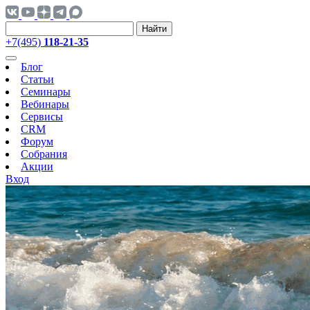
Найти
+7(495)
118-21-35
Блог
Статьи
Семинары
Вебинары
Сервисы
CRM
Форум
Собрания
Акции
Вход