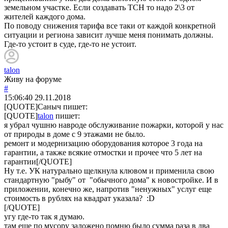
земельном участке. Если создавать ТСН то надо 2\3 от
жителей каждого дома.
По поводу снижения тарифа все таки от каждой конкретной
ситуации и региона зависит лучше меня понимать должны.
Где-то устоит в суде, где-то не устоит.
talon
Живу на форуме
#
15:06:40
29.11.2018
[QUOTE]
Саныч
пишет:
[QUOTE]
talon
пишет:
я убрал чушню навроде обслуживание пожарки, которой у нас
от природы в доме с 9 этажами не было.
ремонт и модернизацию оборудования которое 3 года на
гарантии, а также всякие отмостки и прочее что 5 лет на
гарантии[/QUOTE]
Ну т.е. УК натурально щелкнула клювом и применила свою
стандартную "рыбу" от "обычного дома" к новостройке. И в
приложении, конечно же, напротив "ненужных" услуг еще
стоимость в рублях на квадрат указала? :D
[/QUOTE]
угу где-то так я думаю.
там еще по мусору заложено помню было сумма раза в два