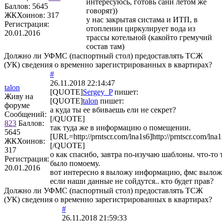
интересуюсь, готовь сани летом же
Баллов:
5645
говорят))
ЖКХоинов: 317
у нас закрытая систама и ИТП, в
Регистрация:
отоплении циркулирует вода из
20.01.2016
трассы котельной (какойто гремучий
состав там)
Должно ли УФМС (паспортный стол) предоставлять ТСЖ
(УК) сведения о временно зарегистрированных в квартирах?
#
26.11.2018 22:14:47
talon
[QUOTE]
Sergey_P
пишет:
Живу на
[QUOTE]
talon
пишет:
форуме
а куда ты ее вбиваешь ели не секрет?
Сообщений:
[/QUOTE]
823
Баллов:
так туда же в информацию о помещении.
5645
[URL=http://prntscr.com/lna1s6]http://prntscr.com/ln
ЖКХоинов:
[/QUOTE]
317
о как спасибо, завтра по-изучаю шаблоны. что-то 
Регистрация:
было помоему.
20.01.2016
вот интересно я выложу информацию, фмс выложи
если наши данные не сойдутся.. кто будет прав?
Должно ли УФМС (паспортный стол) предоставлять ТСЖ
(УК) сведения о временно зарегистрированных в квартирах?
#
26.11.2018 21:59:33