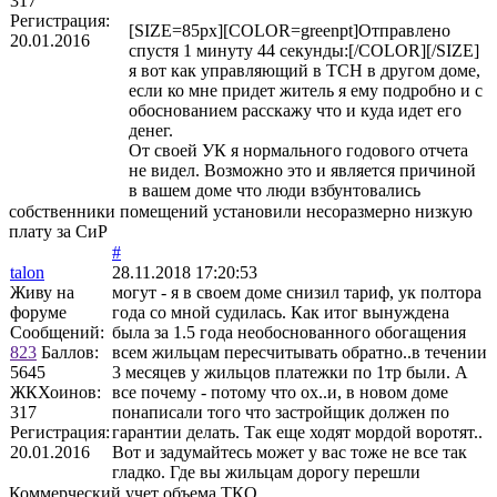
317
Регистрация:
[SIZE=85px][COLOR=greenpt]Отправлено
20.01.2016
спустя 1 минуту 44 секунды:[/COLOR][/SIZE]
я вот как управляющий в ТСН в другом доме,
если ко мне придет житель я ему подробно и с
обоснованием расскажу что и куда идет его
денег.
От своей УК я нормального годового отчета
не видел. Возможно это и является причиной
в вашем доме что люди взбунтовались
собственники помещений установили несоразмерно низкую
плату за СиР
#
talon
28.11.2018 17:20:53
Живу на
могут - я в своем доме снизил тариф, ук полтора
форуме
года со мной судилась. Как итог вынуждена
Сообщений:
была за 1.5 года необоснованного обогащения
823
Баллов:
всем жильцам пересчитывать обратно..в течении
5645
3 месяцев у жильцов платежки по 1тр были. А
ЖКХоинов:
все почему - потому что ох..и, в новом доме
317
понаписали того что застройщик должен по
Регистрация:
гарантии делать. Так еще ходят мордой воротят..
20.01.2016
Вот и задумайтесь может у вас тоже не все так
гладко. Где вы жильцам дорогу перешли
Коммерческий учет объема ТКО