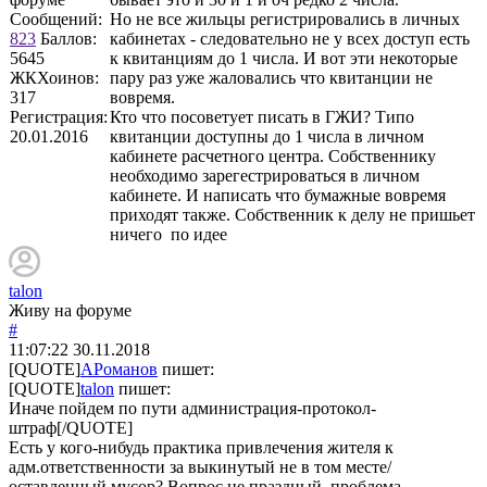
Сообщений:
Но не все жильцы регистрировались в личных
823
Баллов:
кабинетах - следовательно не у всех доступ есть
5645
к квитанциям до 1 числа. И вот эти некоторые
ЖКХоинов:
пару раз уже жаловались что квитанции не
317
вовремя.
Регистрация:
Кто что посоветует писать в ГЖИ? Типо
20.01.2016
квитанции доступны до 1 числа в личном
кабинете расчетного центра. Собственнику
необходимо зарегестрироваться в личном
кабинете. И написать что бумажные вовремя
приходят также. Собственник к делу не пришьет
ничего по идее
talon
Живу на форуме
#
11:07:22
30.11.2018
[QUOTE]
АРоманов
пишет:
[QUOTE]
talon
пишет:
Иначе пойдем по пути администрация-протокол-
штраф[/QUOTE]
Есть у кого-нибудь практика привлечения жителя к
адм.ответственности за выкинутый не в том месте/
оставленный мусор? Вопрос не праздный, проблема