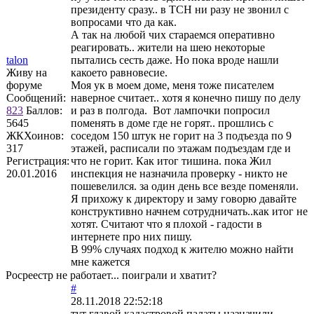
президенту сразу.. в ТСН ни разу не звонил с
вопросами что да как.
А так на любой чих стараемся оперативно
реагировать.. жители на шею некоторые
talon
пытались сесть даже. Но пока вроде нашли
Живу на
какоето равновесие.
форуме
Моя ук в моем доме, меня тоже писателем
Сообщений:
наверное считает.. хотя я конечно пишу по делу
823
Баллов:
и раз в полгода. Вот лампочки попросил
5645
поменять в доме где не горят.. прошлись с
ЖКХоинов:
соседом 150 штук не горит на 3 подъезда по 9
317
этажей, расписали по этажам подъездам где и
Регистрация:
что не горит. Как итог тишина. пока Жил
20.01.2016
инспекция не назначила проверку - никто не
пошевелился. за один день все везде поменяли.
Я прихожу к директору и заму говорю давайте
конструктивно начнем сотрудничать..как итог не
хотят. Считают что я плохой - гадости в
интернете про них пишу.
В 99% случаях подход к жителю можно найти
мне кажется
Росреестр не работает... поиграли и хватит?
#
28.11.2018 22:52:18
тут главой кадастровой палаты назначили