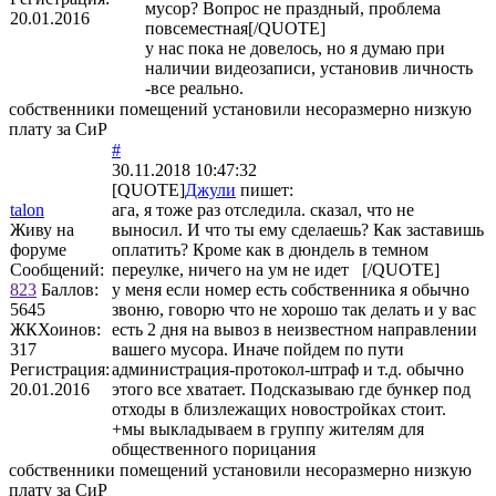
мусор? Вопрос не праздный, проблема
20.01.2016
повсеместная[/QUOTE]
у нас пока не довелось, но я думаю при
наличии видеозаписи, установив личность
-все реально.
собственники помещений установили несоразмерно низкую
плату за СиР
#
30.11.2018 10:47:32
[QUOTE]
Джули
пишет:
talon
ага, я тоже раз отследила. сказал, что не
Живу на
выносил. И что ты ему сделаешь? Как заставишь
форуме
оплатить? Кроме как в дюндель в темном
Сообщений:
переулке, ничего на ум не идет [/QUOTE]
823
Баллов:
у меня если номер есть собственника я обычно
5645
звоню, говорю что не хорошо так делать и у вас
ЖКХоинов:
есть 2 дня на вывоз в неизвестном направлении
317
вашего мусора. Иначе пойдем по пути
Регистрация:
администрация-протокол-штраф и т.д. обычно
20.01.2016
этого все хватает. Подсказываю где бункер под
отходы в близлежащих новостройках стоит.
+мы выкладываем в группу жителям для
общественного порицания
собственники помещений установили несоразмерно низкую
плату за СиР