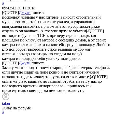
#
09:42:42
30.11.2018
[QUOTE]
Джули
пишет:
поскольку жильцы у нас хитрые. выносят строительный
мусор ночами, чтобы никто не увидел, а управляшка
вынуждена вывозить. притом за этот мусор может даже
отдельно оплачивать. А это уже прямые убытки[/QUOTE]
вот видите ) у нас в ТСН к примеру сделана закрытая
площадка по ключу от мусора с соседних домов, а от своих
камеры стоят в лифтах и на контейнерную площадку. Любого
кто попробует выбросить строительный мусор мы
отслеживаем до квартиры по следам на полу)
камеры и площадка себя уже окупили давно.
[QUOTE]
Джули
пишет:
Заявку можно подать элементарно, набрав номерок телефона.
если другие сидят на попе ровно и не считают нужным
позвонить и дать заявку, то пусть сидят в темноте.[/QUOTE]
опять же у вас ваша ук по заявкам отрабатывает, у нас до
последнего времени игнорировало... пришлось как
председателю совета дома немножко толкнуть.
talon
Живу на форуме
#