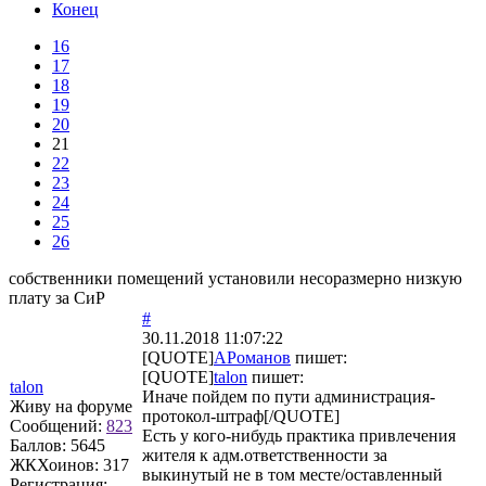
Конец
16
17
18
19
20
21
22
23
24
25
26
собственники помещений установили несоразмерно низкую
плату за СиР
#
30.11.2018 11:07:22
[QUOTE]
АРоманов
пишет:
[QUOTE]
talon
пишет:
talon
Иначе пойдем по пути администрация-
Живу на форуме
протокол-штраф[/QUOTE]
Сообщений:
823
Есть у кого-нибудь практика привлечения
Баллов:
5645
жителя к адм.ответственности за
ЖКХоинов: 317
выкинутый не в том месте/оставленный
Регистрация: