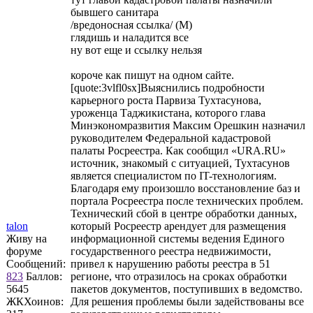
бывшего санитара
/вредоносная ссылка/ (М)
глядишь и наладится все
ну вот еще и ссылку нельзя
короче как пишут на одном сайте.
[quote:3vlfl0sx]Выяснились подробности
карьерного роста Парвиза Тухтасунова,
уроженца Таджикистана, которого глава
Минэкономразвития Максим Орешкин назначил
руководителем Федеральной кадастровой
палаты Росреестра. Как сообщил «URA.RU»
источник, знакомый с ситуацией, Тухтасунов
является специалистом по IT-технологиям.
Благодаря ему произошло восстановление баз и
портала Росреестра после технических проблем.
Технический сбой в центре обработки данных,
talon
который Росреестр арендует для размещения
Живу на
информационной системы ведения Единого
форуме
государственного реестра недвижимости,
Сообщений:
привел к нарушению работы реестра в 51
823
Баллов:
регионе, что отразилось на сроках обработки
5645
пакетов документов, поступивших в ведомство.
ЖКХоинов:
Для решения проблемы были задействованы все