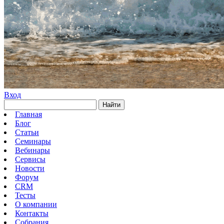
Вход
Найти
Главная
Блог
Статьи
Семинары
Вебинары
Сервисы
Новости
Форум
CRM
Тесты
О компании
Контакты
Собрания