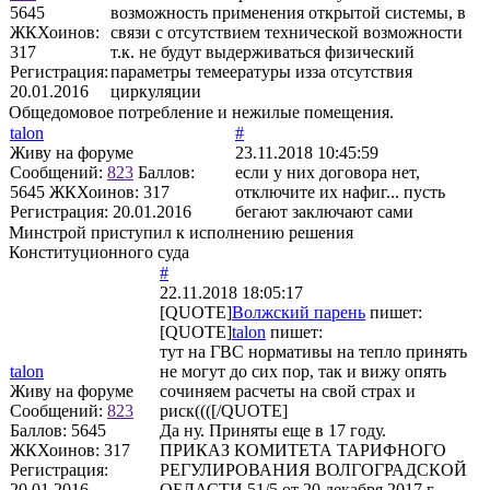
5645
возможность применения открытой системы, в
ЖКХоинов:
связи с отсутствием технической возможности
317
т.к. не будут выдерживаться физический
Регистрация:
параметры темеературы изза отсутствия
20.01.2016
циркуляции
Общедомовое потребление и нежилые помещения.
talon
#
Живу на форуме
23.11.2018 10:45:59
Сообщений:
823
Баллов:
если у них договора нет,
5645
ЖКХоинов: 317
отключите их нафиг... пусть
Регистрация:
20.01.2016
бегают заключают сами
Минстрой приступил к исполнению решения
Конституционного суда
#
22.11.2018 18:05:17
[QUOTE]
Волжский парень
пишет:
[QUOTE]
talon
пишет:
тут на ГВС нормативы на тепло принять
talon
не могут до сих пор, так и вижу опять
Живу на форуме
сочиняем расчеты на свой страх и
Сообщений:
823
риск((([/QUOTE]
Баллов:
5645
Да ну. Приняты еще в 17 году.
ЖКХоинов: 317
ПРИКАЗ КОМИТЕТА ТАРИФНОГО
Регистрация:
РЕГУЛИРОВАНИЯ ВОЛГОГРАДСКОЙ
20.01.2016
ОБЛАСТИ 51/5 от 20 декабря 2017 г.