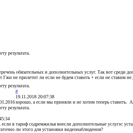
ту результата.
речень обязательных и дополнительных услуг. Так вот среди до
т Гжи не прилетит ли если не будем ставить + если не ставим не
ту результата.
#
19.11.2018 20:07:38
01.2016
хорошо, а если мы приняли и не хотим теперь ставить. 
ту результата.
45:34
, если в тариф содремжилья внесли дополнительные услуги: ус
таточно ли этого для установки видеонаблюдения?