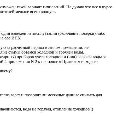
возможен такой вариант начислений. Не думаю что все в курсе
 жителей меньше всего волнует.
 один выведен из эксплуатации (окончание поверки) либо
на оба ИПУ.
нную за расчетный период в жилом помещении, не
я из суммы объемов холодной и горячей воды,
ирных) приборов учета холодной и (или) горячей воды за
лой 4 приложения N 2 к настоящим Правилам исходя из
вашему?
тепла взлет и позволит ли месячные данные снимать для
начинаются, вода не горячая, отопление холодное(((