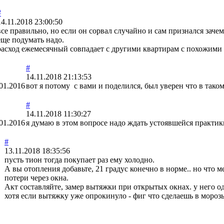
#
14.11.2018 23:00:50
все правильно, но если он сорвал случайно и сам признался заче
еще подумать надо.
расход ежемесячный совпадает с другими квартирам с похожими 
#
14.11.2018 21:13:53
01.2016
вот я потому с вами и поделился, был уверен что в таком
#
14.11.2018 11:30:27
01.2016
я думаю в этом вопросе надо ждать устоявшейся практики
#
13.11.2018 18:35:56
пусть тион тогда покупает раз ему холодно.
А вы отопления добавьте, 21 градус конечно в норме.. но что 
потери через окна.
Акт составляйте, замер вытяжки при открытых окнах. у него о
хотя если вытяжку уже опрокинуло - фиг что сделаешь в мороз