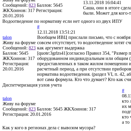
13.11.2018 16:04:41
Сообщений:
823
Баллов:
5645
Саша, они в итоге сдел
ЖКХоинов: 317
Регистрация:
были. Может для кого-т
20.01.2016
Водоотведение по нормативу если нет одного из двух ИПУ
#
12.11.2018 13:51:21
talon
Вообщем ИВЦ прислали письмо, что с ноября 
Живу на форуме
совсем отсутствует, то водоотведение хотят 
Сообщений:
823
как аргумент выдержка
Баллов:
5645
[quote:3grlzs41]согласно Правил 354, "Разме
ЖКХоинов: 317
оборудованном индивидуальным или общим (кв
Регистрация:
предоставленных в таком жилом помещении и 
20.01.2016
расчетный период, а при отсутствии приборов
норматива водоотведения. (раздел VI, п. 42, абз
вот сама формула. Кто что думает? Кто как сч
Диспетчеризация узлов учета
#
08.1
talon
кто 
Живу на форуме
их м
Сообщений:
823
Баллов:
5645
ЖКХоинов: 317
подг
Регистрация:
20.01.2016
кто 
а то
Как у кого в регионах дела с вывозом мусора?