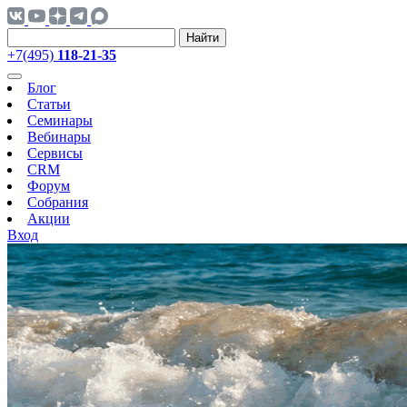
Найти
+7(495)
118-21-35
Блог
Статьи
Семинары
Вебинары
Сервисы
CRM
Форум
Собрания
Акции
Вход