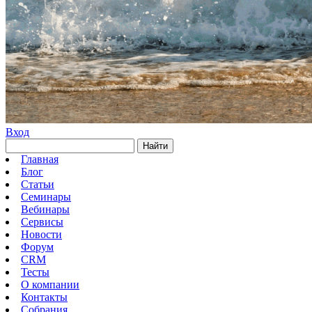
Вход
Найти
Главная
Блог
Статьи
Семинары
Вебинары
Сервисы
Новости
Форум
CRM
Тесты
О компании
Контакты
Собрания