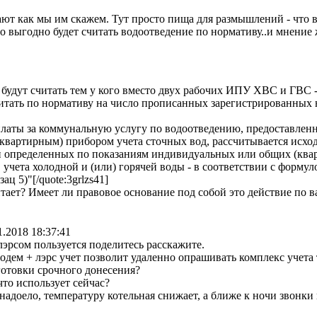
ают как мы им скажем. Тут просто пища для размышлений - что 
о выгодно будет считать водоотведение по нормативу..и мнение
будут считать тем у кого вместо двух рабочих ИПУ ХВС и ГВС -
считать по нормативу на число прописанных зарегистрированных 
р платы за коммунальную услугу по водоотведению, предоставле
артирным) прибором учета сточных вод, рассчитывается исход
определенных по показаниям индивидуальных или общих (кварт
 учета холодной и (или) горячей воды - в соответствии с форму
ац 5)"[/quote:3grlzs41]
итает? Имеет ли правовое основание под собой это действие по 
1.2018 18:37:41
лэрсом пользуется поделитесь расскажите.
одем + лэрс учет позволит удаленно опрашивать комплекс учета 
отовки срочного донесения?
что использует сейчас?
 надоело, температуру котельная снижает, а ближе к ночи звонки 