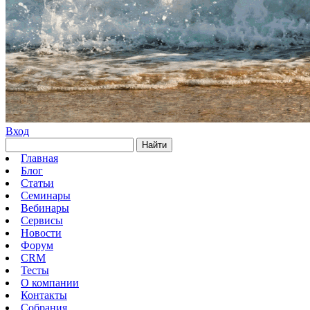
Вход
Найти
Главная
Блог
Статьи
Семинары
Вебинары
Сервисы
Новости
Форум
CRM
Тесты
О компании
Контакты
Собрания