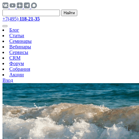
Найти
+7(495)
118-21-35
Блог
Статьи
Семинары
Вебинары
Сервисы
CRM
Форум
Собрания
Акции
Вход