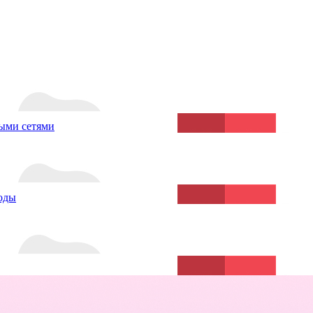
ыми сетями
воды