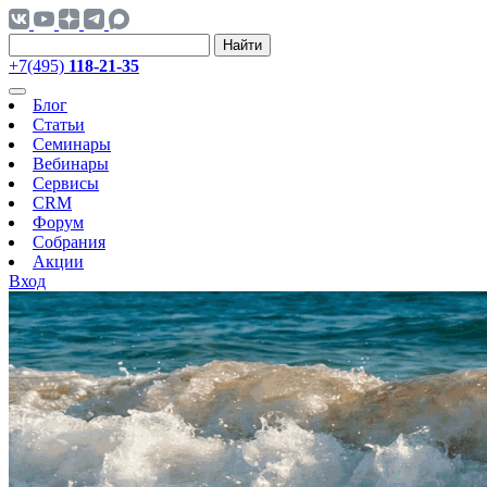
Найти
+7(495)
118-21-35
Блог
Статьи
Семинары
Вебинары
Сервисы
CRM
Форум
Собрания
Акции
Вход