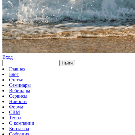
Вход
Найти
Главная
Блог
Статьи
Семинары
Вебинары
Сервисы
Новости
Форум
CRM
Тесты
О компании
Контакты
Собрания