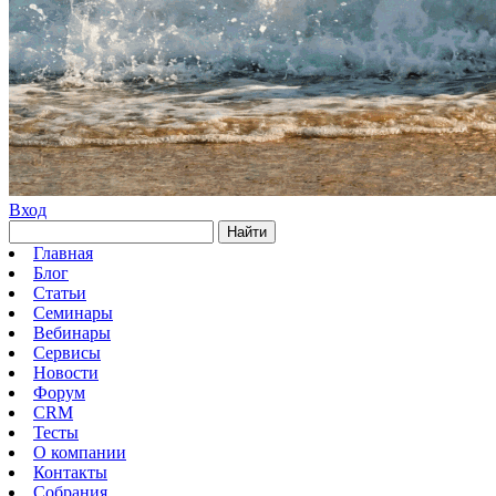
Вход
Найти
Главная
Блог
Статьи
Семинары
Вебинары
Сервисы
Новости
Форум
CRM
Тесты
О компании
Контакты
Собрания