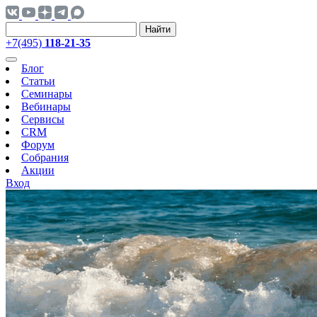
Найти
+7(495)
118-21-35
Блог
Статьи
Семинары
Вебинары
Сервисы
CRM
Форум
Собрания
Акции
Вход