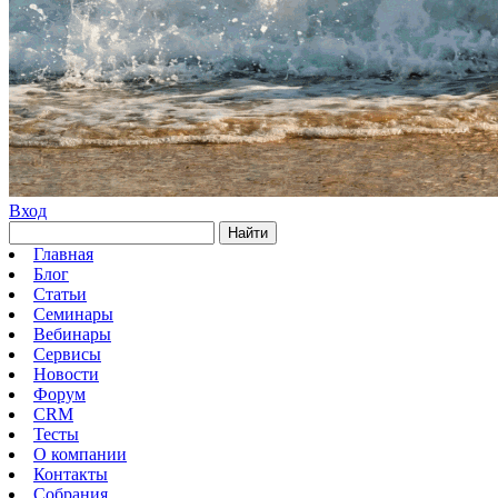
Вход
Найти
Главная
Блог
Статьи
Семинары
Вебинары
Сервисы
Новости
Форум
CRM
Тесты
О компании
Контакты
Собрания