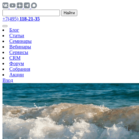
Найти
+7(495)
118-21-35
Блог
Статьи
Семинары
Вебинары
Сервисы
CRM
Форум
Собрания
Акции
Вход