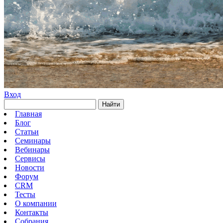
Вход
Найти
Главная
Блог
Статьи
Семинары
Вебинары
Сервисы
Новости
Форум
CRM
Тесты
О компании
Контакты
Собрания