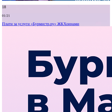
18
01/21
Плати за услуги «Бурмистр.ру» ЖКХоинами