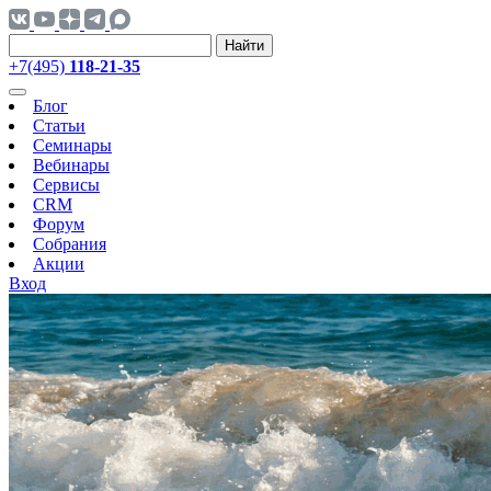
Найти
+7(495)
118-21-35
Блог
Статьи
Семинары
Вебинары
Сервисы
CRM
Форум
Собрания
Акции
Вход