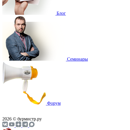
Блог
Cеминары
Форум
2026 © бурмистр.ру