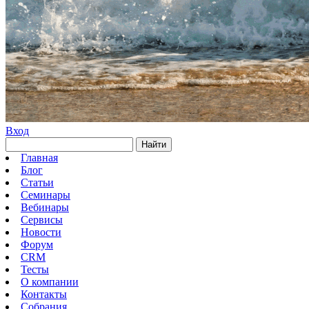
Вход
Найти
Главная
Блог
Статьи
Семинары
Вебинары
Сервисы
Новости
Форум
CRM
Тесты
О компании
Контакты
Собрания