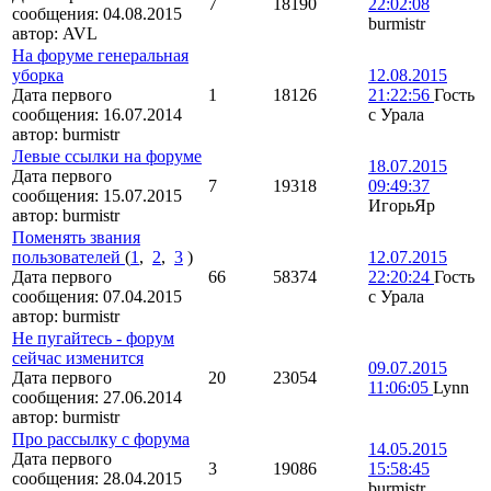
7
18190
22:02:08
сообщения:
04.08.2015
burmistr
автор:
AVL
На форуме генеральная
уборка
12.08.2015
Дата первого
1
18126
21:22:56
Гость
сообщения:
16.07.2014
с Урала
автор:
burmistr
Левые ссылки на форуме
18.07.2015
Дата первого
7
19318
09:49:37
сообщения:
15.07.2015
ИгорьЯр
автор:
burmistr
Поменять звания
пользователей
(
1
,
2
,
3
)
12.07.2015
Дата первого
66
58374
22:20:24
Гость
сообщения:
07.04.2015
с Урала
автор:
burmistr
Не пугайтесь - форум
сейчас изменится
09.07.2015
Дата первого
20
23054
11:06:05
Lynn
сообщения:
27.06.2014
автор:
burmistr
Про рассылку с форума
14.05.2015
Дата первого
3
19086
15:58:45
сообщения:
28.04.2015
burmistr