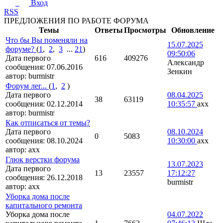
Вход
RSS
ПРЕДЛОЖЕНИЯ ПО РАБОТЕ ФОРУМА
Темы
Ответы
Просмотры
Обновление
Что бы Вы поменяли на
15.07.2025
форуме?
(
1
,
2
,
3
...
21
)
09:50:06
Дата первого
616
409276
Александр
сообщения:
07.06.2016
Зенкин
автор:
burmistr
Форум лег...
(
1
,
2
)
Дата первого
08.04.2025
38
63119
сообщения:
02.12.2014
10:35:57
axx
автор:
burmistr
Как отписаться от темы?
Дата первого
08.10.2024
0
5083
сообщения:
08.10.2024
10:30:00
axx
автор:
axx
Глюк верстки форума
13.07.2023
Дата первого
13
23557
17:12:27
сообщения:
26.12.2018
burmistr
автор:
axx
Уборка дома после
капитального ремонта
Уборка дома после
04.07.2022