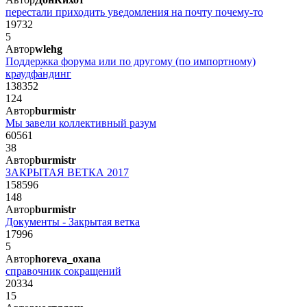
перестали приходить уведомления на почту почему-то
19732
5
Автор
wlehg
Поддержка форума или по другому (по импортному)
краудфа́ндинг
138352
124
Автор
burmistr
Мы завели коллективный разум
60561
38
Автор
burmistr
ЗАКРЫТАЯ ВЕТКА 2017
158596
148
Автор
burmistr
Документы - Закрытая ветка
17996
5
Автор
horeva_oxana
справочник сокращений
20334
15