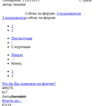
сообщения:
25.03.2015
с Урала
автор:
burmistr
Сейчас на форуме:
3 пользователя
3 пользователя
сейчас на форуме
1
2
Предыдущая
/
Следующая
Начало
/
Конец
1
2
Что бы Вы поменяли на форуме?
409276
617
Автор
burmistr
Форум лег...
63119