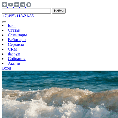
Найти
+7(495)
118-21-35
Блог
Статьи
Семинары
Вебинары
Сервисы
CRM
Форум
Собрания
Акции
Вход