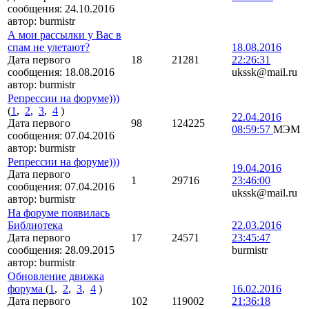
сообщения:
24.10.2016
автор:
burmistr
А мои рассылки у Вас в
спам не улетают?
18.08.2016
Дата первого
18
21281
22:26:31
сообщения:
18.08.2016
ukssk@mail.ru
автор:
burmistr
Репрессии на форуме)))
(
1
,
2
,
3
,
4
)
22.04.2016
Дата первого
98
124225
08:59:57
МЭМ
сообщения:
07.04.2016
автор:
burmistr
Репрессии на форуме)))
19.04.2016
Дата первого
1
29716
23:46:00
сообщения:
07.04.2016
ukssk@mail.ru
автор:
burmistr
На форуме появилась
Библиотека
22.03.2016
Дата первого
17
24571
23:45:47
сообщения:
28.09.2015
burmistr
автор:
burmistr
Обновление движка
форума
(
1
,
2
,
3
,
4
)
16.02.2016
Дата первого
102
119002
21:36:18