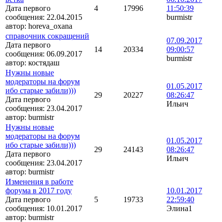
Дата первого
4
17996
11:50:39
сообщения:
22.04.2015
burmistr
автор:
horeva_oxana
справочник сокращений
07.09.2017
Дата первого
14
20334
09:00:57
сообщения:
06.09.2017
burmistr
автор:
костядаш
Нужны новые
модераторы на форум
01.05.2017
ибо старые забили)))
29
20227
08:26:47
Дата первого
Ильич
сообщения:
23.04.2017
автор:
burmistr
Нужны новые
модераторы на форум
01.05.2017
ибо старые забили)))
29
24143
08:26:47
Дата первого
Ильич
сообщения:
23.04.2017
автор:
burmistr
Изменения в работе
форума в 2017 году
10.01.2017
Дата первого
5
19733
22:59:40
сообщения:
10.01.2017
Элина1
автор:
burmistr