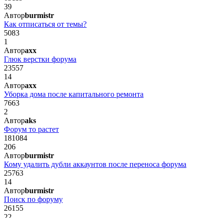
39
Автор
burmistr
Как отписаться от темы?
5083
1
Автор
axx
Глюк верстки форума
23557
14
Автор
axx
Уборка дома после капитального ремонта
7663
2
Автор
aks
Форум то растет
181084
206
Автор
burmistr
Кому удалить дубли аккаунтов после переноса форума
25763
14
Автор
burmistr
Поиск по форуму
26155
22