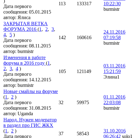
)
113
133317
10:22:30
Дата первого
burmistr
сообщения:
05.01.2015
автор:
Ялиса
ЗАКРЫТАЯ ВЕТКА
ФОРУМА 2016
(
1
,
2
,
3
,
24.11.2016
4
,
5
)
142
160616
07:19:58
Дата первого
burmistr
сообщения:
08.11.2015
автор:
burmistr
Изменения в работе
форума в 2016 году
(
1
,
03.11.2016
2
,
3
,
4
)
105
121149
15:21:59
Дата первого
Элина1
сообщения:
14.12.2015
автор:
burmistr
Новые смайлы на форуме
(
1
,
2
)
01.11.2016
Дата первого
32
59975
22:03:08
сообщения:
31.08.2015
burmistr
автор:
Uganda
Народ. Нужен модератор
в раздел про ГИС ЖКХ
(
1
,
2
)
31.10.2016
37
58543
Дата первого
06:26:42
solo1