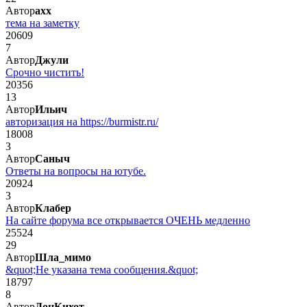
Автор
axx
тема на заметку
20609
7
Автор
Джули
Срочно чистить!
20356
13
Автор
Ильич
авторизация на https://burmistr.ru/
18008
3
Автор
Саныч
Ответы на вопросы на ютубе.
20924
3
Автор
Клабер
На сайте форума все открывается ОЧЕНЬ медленно
25524
29
Автор
Шла_мимо
&quot;Не указана тема сообщения.&quot;
18797
8
Автор
ДонКихот