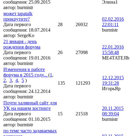
сообщения:
25.09.2015
Элина1
автор:
burmistr
может tapatalk
прикрутите?
02.02.2016
Дата первого
28
26932
22:01:11
сообщения:
18.07.2014
burmistr
автор:
SergeKo
21 января - день
рождения форума
22.01.2016
Дата первого
26
27098
15:58:48
сообщения:
19.01.2016
ME4TATEJIb
автор:
burmistr
Изменения в работе
форума в 2015 году...
(
1
,
12.12.2015
2
,
3
,
4
,
5
)
135
121293
19:31:28
Дата первого
ИгорьЯр
сообщения:
24.12.2014
автор:
burmistr
Почти халявный сайт для
УК на нашем хостинге
20.11.2015
Дата первого
15
21518
08:39:04
сообщения:
01.10.2015
burmistr
автор:
burmistr
по теме часто задаваемых