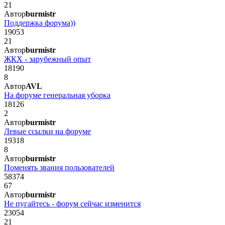
21
Автор
burmistr
Поддержка форума))
19053
21
Автор
burmistr
ЖКХ - зарубежный опыт
18190
8
Автор
AVL
На форуме генеральная уборка
18126
2
Автор
burmistr
Левые ссылки на форуме
19318
8
Автор
burmistr
Поменять звания пользователей
58374
67
Автор
burmistr
Не пугайтесь - форум сейчас изменится
23054
21