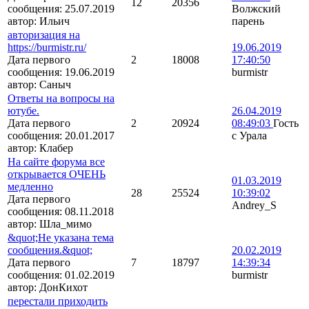
12
20356
сообщения:
25.07.2019
Волжский
автор:
Ильич
парень
авторизация на
https://burmistr.ru/
19.06.2019
Дата первого
2
18008
17:40:50
сообщения:
19.06.2019
burmistr
автор:
Саныч
Ответы на вопросы на
ютубе.
26.04.2019
Дата первого
2
20924
08:49:03
Гость
сообщения:
20.01.2017
с Урала
автор:
Клабер
На сайте форума все
открывается ОЧЕНЬ
01.03.2019
медленно
28
25524
10:39:02
Дата первого
Andrey_S
сообщения:
08.11.2018
автор:
Шла_мимо
&quot;Не указана тема
сообщения.&quot;
20.02.2019
Дата первого
7
18797
14:39:34
сообщения:
01.02.2019
burmistr
автор:
ДонКихот
перестали приходить