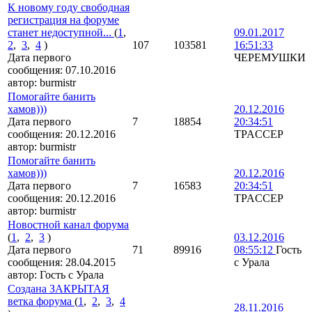
К новому году свободная
регистрация на форуме
станет недоступной...
(
1
,
09.01.2017
2
,
3
,
4
)
107
103581
16:51:33
Дата первого
ЧЕРЕМУШКИ
сообщения:
07.10.2016
автор:
burmistr
Помогайте банить
хамов)))
20.12.2016
Дата первого
7
18854
20:34:51
сообщения:
20.12.2016
TPACCEP
автор:
burmistr
Помогайте банить
хамов)))
20.12.2016
Дата первого
7
16583
20:34:51
сообщения:
20.12.2016
TPACCEP
автор:
burmistr
Новостной канал форума
(
1
,
2
,
3
)
03.12.2016
Дата первого
71
89916
08:55:12
Гость
сообщения:
28.04.2015
с Урала
автор:
Гость с Урала
Создана ЗАКРЫТАЯ
ветка форума
(
1
,
2
,
3
,
4
28.11.2016