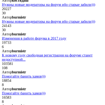
Автор
костядаш
Нужны новые модераторы на форум ибо старые забили)))
20227
30
Автор
burmistr
Нужны новые модераторы на форум ибо старые забили)))
24143
30
Автор
burmistr
Изменения в работе форума в 2017 году
19733
6
Автор
burmistr
К новому году свободная регистрация на форуме станет
недоступной...
103581
108
Автор
burmistr
Помогайте банить хамов)))
18854
8
Автор
burmistr
Помогайте банить хамов)))
16583
8