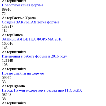
Автор
burmistr
Новостной канал форума
89916
72
Автор
Гость с Урала
Создана ЗАКРЫТАЯ ветка форума
133317
114
Автор
Ялиса
ЗАКРЫТАЯ ВЕТКА ФОРУМА 2016
160616
143
Автор
burmistr
Изменения в работе форума в 2016 году
121149
106
Автор
burmistr
Новые смайлы на форуме
59975
33
Автор
Uganda
Народ. Нужен модератор в раздел про ГИС ЖКХ
58543
38
Автор
burmistr