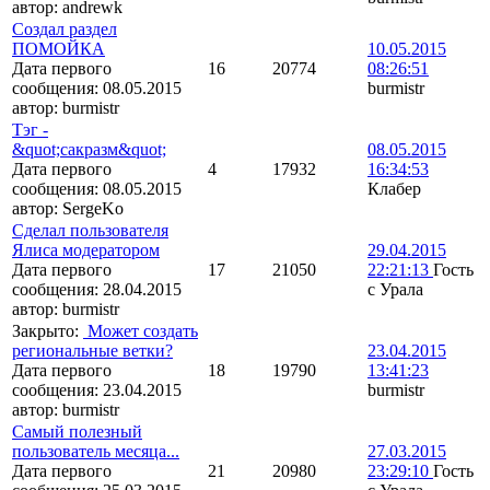
автор:
andrewk
Создал раздел
ПОМОЙКА
10.05.2015
Дата первого
16
20774
08:26:51
сообщения:
08.05.2015
burmistr
автор:
burmistr
Тэг -
&quot;сакразм&quot;
08.05.2015
Дата первого
4
17932
16:34:53
сообщения:
08.05.2015
Клабер
автор:
SergeKo
Сделал пользователя
Ялиса модератором
29.04.2015
Дата первого
17
21050
22:21:13
Гость
сообщения:
28.04.2015
с Урала
автор:
burmistr
Закрыто
:
Может создать
региональные ветки?
23.04.2015
Дата первого
18
19790
13:41:23
сообщения:
23.04.2015
burmistr
автор:
burmistr
Самый полезный
пользователь месяца...
27.03.2015
Дата первого
21
20980
23:29:10
Гость