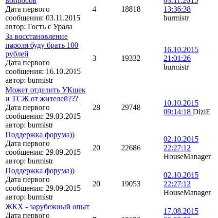
вопросов
03.11.2015
Дата первого
4
18818
13:36:38
сообщения:
03.11.2015
burmistr
автор:
Гость с Урала
За восстановление
пароля буду брать 100
16.10.2015
рублей
3
19332
21:01:26
Дата первого
burmistr
сообщения:
16.10.2015
автор:
burmistr
Может отделить УКшек
и ТСЖ от жителей???
10.10.2015
Дата первого
28
29748
09:14:18
DiziE
сообщения:
29.03.2015
автор:
burmistr
Поддержка форума))
02.10.2015
Дата первого
20
22686
22:27:12
сообщения:
29.09.2015
HouseManager
автор:
burmistr
Поддержка форума))
02.10.2015
Дата первого
20
19053
22:27:12
сообщения:
29.09.2015
HouseManager
автор:
burmistr
ЖКХ - зарубежный опыт
17.08.2015
Дата первого