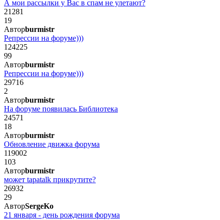
А мои рассылки у Вас в спам не улетают?
21281
19
Автор
burmistr
Репрессии на форуме)))
124225
99
Автор
burmistr
Репрессии на форуме)))
29716
2
Автор
burmistr
На форуме появилась Библиотека
24571
18
Автор
burmistr
Обновление движка форума
119002
103
Автор
burmistr
может tapatalk прикрутите?
26932
29
Автор
SergeKo
21 января - день рождения форума