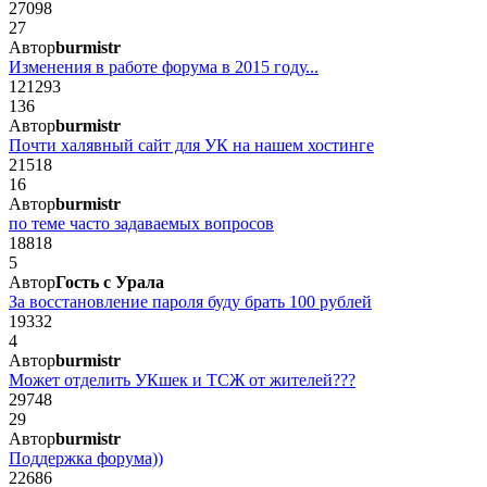
27098
27
Автор
burmistr
Изменения в работе форума в 2015 году...
121293
136
Автор
burmistr
Почти халявный сайт для УК на нашем хостинге
21518
16
Автор
burmistr
по теме часто задаваемых вопросов
18818
5
Автор
Гость с Урала
За восстановление пароля буду брать 100 рублей
19332
4
Автор
burmistr
Может отделить УКшек и ТСЖ от жителей???
29748
29
Автор
burmistr
Поддержка форума))
22686