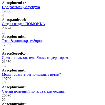
Автор
burmistr
Про рассылку с форума
19086
4
Автор
andrewk
Создал раздел ПОМОЙКА
20774
17
Автор
burmistr
Тэг - &quot;сакразм&quot;
17932
5
Автор
SergeKo
Сделал пользователя Ялиса модератором
21050
18
Автор
burmistr
Может создать региональные ветки?
19790
19
Автор
burmistr
Самый полезный пользователь месяца...
20980
22
Автор
burmistr