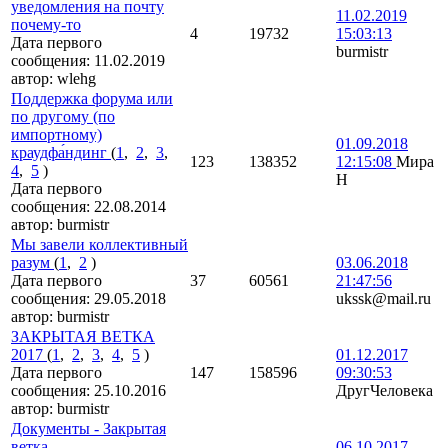
уведомления на почту
11.02.2019
почему-то
4
19732
15:03:13
Дата первого
burmistr
сообщения:
11.02.2019
автор:
wlehg
Поддержка форума или
по другому (по
импортному)
01.09.2018
краудфа́ндинг
(
1
,
2
,
3
,
123
138352
12:15:08
Мира
4
,
5
)
Н
Дата первого
сообщения:
22.08.2014
автор:
burmistr
Мы завели коллективный
разум
(
1
,
2
)
03.06.2018
Дата первого
37
60561
21:47:56
сообщения:
29.05.2018
ukssk@mail.ru
автор:
burmistr
ЗАКРЫТАЯ ВЕТКА
2017
(
1
,
2
,
3
,
4
,
5
)
01.12.2017
Дата первого
147
158596
09:30:53
сообщения:
25.10.2016
ДругЧеловека
автор:
burmistr
Документы - Закрытая
ветка
06.10.2017